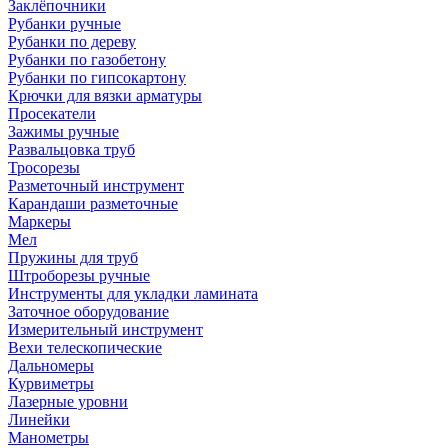
Заклёпочники
Рубанки ручные
Рубанки по дереву
Рубанки по газобетону
Рубанки по гипсокартону
Крючки для вязки арматуры
Просекатели
Зажимы ручные
Развальцовка труб
Тросорезы
Разметочный инструмент
Карандаши разметочные
Маркеры
Мел
Пружины для труб
Штроборезы ручные
Инструменты для укладки ламината
Заточное оборудование
Измерительный инструмент
Вехи телескопические
Дальномеры
Курвиметры
Лазерные уровни
Линейки
Манометры