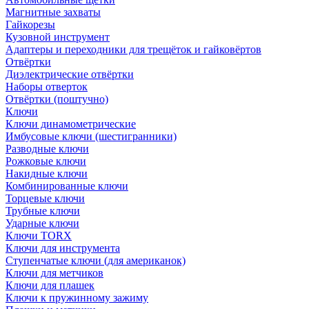
Магнитные захваты
Гайкорезы
Кузовной инструмент
Адаптеры и переходники для трещёток и гайковёртов
Отвёртки
Диэлектрические отвёртки
Наборы отверток
Отвёртки (поштучно)
Ключи
Ключи динамометрические
Имбусовые ключи (шестигранники)
Разводные ключи
Рожковые ключи
Накидные ключи
Комбинированные ключи
Торцевые ключи
Трубные ключи
Ударные ключи
Ключи TORX
Ключи для инструмента
Ступенчатые ключи (для американок)
Ключи для метчиков
Ключи для плашек
Ключи к пружинному зажиму