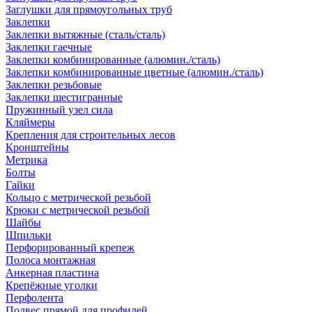
Заглушки для прямоугольных труб
Заклепки
Заклепки вытяжные (сталь/сталь)
Заклепки гаечные
Заклепки комбинированные (алюмин./сталь)
Заклепки комбинированные цветные (алюмин./сталь)
Заклепки резьбовые
Заклепки шестигранные
Пружинный узел сила
Кляймеры
Крепления для строительных лесов
Кронштейны
Метрика
Болты
Гайки
Кольцо с метрической резьбой
Крюки с метрической резьбой
Шайбы
Шпильки
Перфорированный крепеж
Полоса монтажная
Анкерная пластина
Крепёжные уголки
Перфолента
Подвес прямой для профилей