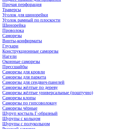
Прочая перфорация
Траверсы
Уголок для шинорейки
Уголок рамный по плоскости
Шинорейка
Проволока
Саморезы
Винты-конфирматы
Глухари
Конструкционные саморезы
Нагели
Оконные саморезы
Прессшайбы
Саморезы для кровли
Саморезы для паркета
Саморезы для сендвич-панелей
Саморезы жёлтые по дереву
Саморезы жёлтые универсальные (поштучно)
Саморезы клопы
Саморезы по гипсоволокну
Саморезы чёрные
Шуруп костыль Г-образный
Шурупы с кольцом
Шурупы с полукольцом
Русский саморез