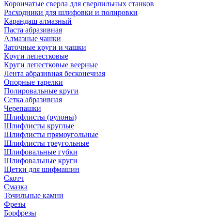
Корончатые сверла для сверлильных станков
Расходники для шлифовки и полировки
Карандаш алмазный
Паста абразивная
Алмазные чашки
Заточные круги и чашки
Круги лепестковые
Круги лепестковые веерные
Лента абразивная бесконечная
Опорные тарелки
Полировальные круги
Сетка абразивная
Черепашки
Шлифлисты (рулоны)
Шлифлисты круглые
Шлифлисты прямоугольные
Шлифлисты треугольные
Шлифовальные губки
Шлифовальные круги
Щетки для шифмашин
Скотч
Смазка
Точильные камни
Фрезы
Борфрезы