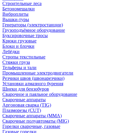
Строительные леса
Бетономешалки
Виброплиты
Вышки-туры
Генераторы (электростанции)
Грузоподъёмное оборудование
Буксировочные тросы
Крюки грузовые
Блоки и блочки
Лебёдки
Стропы текстильные
Стяжки груза
Тельферы и тали
Промышленные электродвигатели
Резчики швов (швонарезчики)
Установки алмазного бурения
Шнеки для бензобуров
Сварочное и паяльное оборудование
Сварочные аппараты
Аргоновая сварка (TIG)
Плазморезы (CUT)
Сварочные аппараты (MMA)
Сварочные полуавтоматы (MIG)
Горелки сварочные, газовые
Газовые горелки