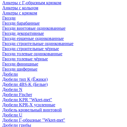
Анкеры с Г-образным крюком
Анкеры с кольцом
Анкеры с крюком
Гвозди
Гвозди барабанные
Гвозди винтовые оцинкованные
Гвозди декоративные
Гвозди ершеные оцинкованные
Гвозди строительные оцинкованные
Гвозди строительные чёрные
Гвозди толевые оцинкованные
Гвозди толевые чёрные
Гвозди финишные
Гвозди шиферные
Дюбели
Дюбели тип К (Ёжики)
Дюбели 4BS-K (Белые)
Дюбели N
Дюбели Fischer
Дюбели KPR "Wkret-met"
Дюбели KPR-Х усиленные
Дюбель кровельный винтовой
Дюбели U
Дюбели Г-образные "Wkret-met"
Дюбели грибы