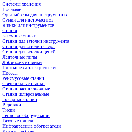
Системы хранения
Носимые
Органайзеры для инструментов
Сумки для инструментов
Ящики для инструментов
Станки
Заточные станки
Станки для заточки инструмента
Станки для заточки сверл
Станки для заточки цепей
Ленточные пилы
Лобзиковые станки
Плиткорезы электрические
Прессы
Рейсмусовые станки
Сверлильные станки
Станки распиловочные
Станки шлифовальные
Токарные станки
Верстаки
Тиски
Тепловое оборудование
Газовые плитки
Инфракрасные обогреватели
Камни для бани