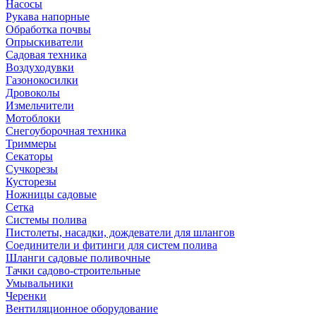
Насосы
Рукава напорные
Обработка почвы
Опрыскиватели
Садовая техника
Воздуходувки
Газонокосилки
Дровоколы
Измельчители
Мотоблоки
Снегоуборочная техника
Триммеры
Секаторы
Сучкорезы
Кусторезы
Ножницы садовые
Сетка
Системы полива
Пистолеты, насадки, дождеватели для шлангов
Соединители и фитинги для систем полива
Шланги садовые поливочные
Тачки садово-строительные
Умывальники
Черенки
Вентиляционное оборудование