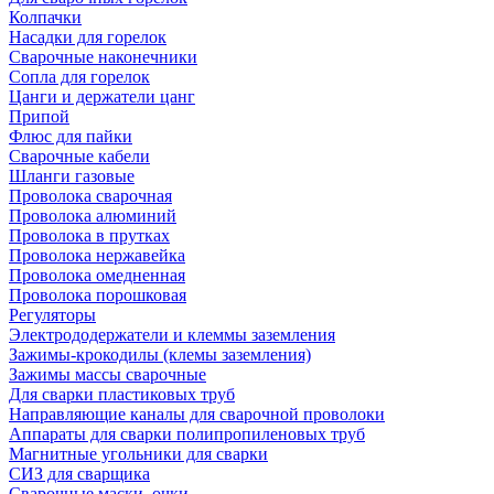
Колпачки
Насадки для горелок
Сварочные наконечники
Сопла для горелок
Цанги и держатели цанг
Припой
Флюс для пайки
Сварочные кабели
Шланги газовые
Проволока сварочная
Проволока алюминий
Проволока в прутках
Проволока нержавейка
Проволока омедненная
Проволока порошковая
Регуляторы
Электрододержатели и клеммы заземления
Зажимы-крокодилы (клемы заземления)
Зажимы массы сварочные
Для сварки пластиковых труб
Направляющие каналы для сварочной проволоки
Аппараты для сварки полипропиленовых труб
Магнитные угольники для сварки
СИЗ для сварщика
Сварочные маски, очки