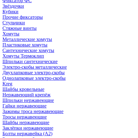
Фиксатор ФС
Звёздочки
Кубики
Прочие фиксаторы
Стульчики
Стяжные винты
Хомуты
Металлические хомуты
Пластиковые хомуты
Сантехнические хомуты
Хомуты Термоклип
Шпильки сантехнические
Электро-скобы металлические
Двухлапковые электро-скобы
Однолапковые электро-скобы
Kreg
Шайбы кровельные
Нержавеющий крепёж
Шпильки нержавеющие
Гайки нержавеющие
Зажимы троса нержавеющие
Тросы нержавеющие
Шайбы нержавеющие
Заклёпки нержавеющие
Болты нержавейка (А2)