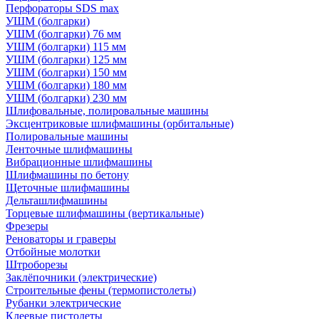
Перфораторы SDS max
УШМ (болгарки)
УШМ (болгарки) 76 мм
УШМ (болгарки) 115 мм
УШМ (болгарки) 125 мм
УШМ (болгарки) 150 мм
УШМ (болгарки) 180 мм
УШМ (болгарки) 230 мм
Шлифовальные, полировальные машины
Эксцентриковые шлифмашины (орбитальные)
Полировальные машины
Ленточные шлифмашины
Вибрационные шлифмашины
Шлифмашины по бетону
Щеточные шлифмашины
Дельташлифмашины
Торцевые шлифмашины (вертикальные)
Фрезеры
Реноваторы и граверы
Отбойные молотки
Штроборезы
Заклёпочники (электрические)
Строительные фены (термопистолеты)
Рубанки электрические
Клеевые пистолеты