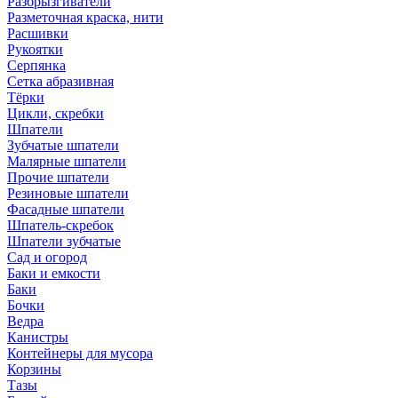
Разбрызгиватели
Разметочная краска, нити
Расшивки
Рукоятки
Серпянка
Сетка абразивная
Тёрки
Цикли, скребки
Шпатели
Зубчатые шпатели
Малярные шпатели
Прочие шпатели
Резиновые шпатели
Фасадные шпатели
Шпатель-скребок
Шпатели зубчатые
Сад и огород
Баки и емкости
Баки
Бочки
Ведра
Канистры
Контейнеры для мусора
Корзины
Тазы