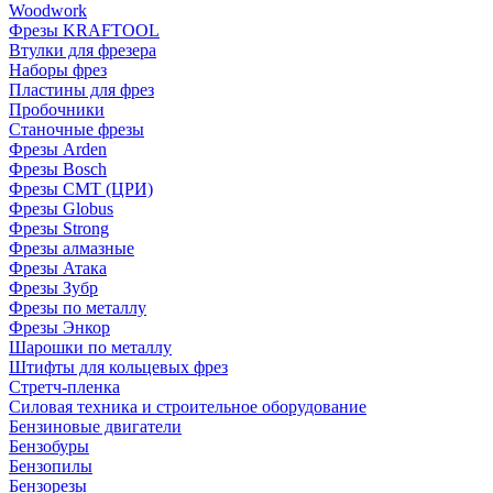
Woodwork
Фрезы KRAFTOOL
Втулки для фрезера
Наборы фрез
Пластины для фрез
Пробочники
Станочные фрезы
Фрезы Arden
Фрезы Bosch
Фрезы CMT (ЦРИ)
Фрезы Globus
Фрезы Strong
Фрезы алмазные
Фрезы Атака
Фрезы Зубр
Фрезы по металлу
Фрезы Энкор
Шарошки по металлу
Штифты для кольцевых фрез
Стретч-пленка
Силовая техника и строительное оборудование
Бензиновые двигатели
Бензобуры
Бензопилы
Бензорезы