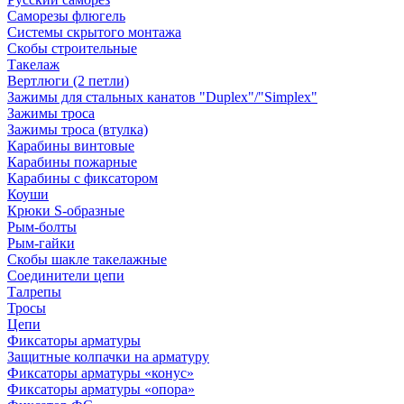
Саморезы флюгель
Системы скрытого монтажа
Скобы строительные
Такелаж
Вертлюги (2 петли)
Зажимы для стальных канатов "Duplex"/"Simplex"
Зажимы троса
Зажимы троса (втулка)
Карабины винтовые
Карабины пожарные
Карабины с фиксатором
Коуши
Крюки S-образные
Рым-болты
Рым-гайки
Скобы шакле такелажные
Соединители цепи
Талрепы
Тросы
Цепи
Фиксаторы арматуры
Защитные колпачки на арматуру
Фиксаторы арматуры «конус»
Фиксаторы арматуры «опора»