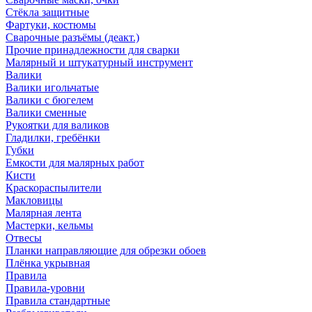
Стёкла защитные
Фартуки, костюмы
Сварочные разъёмы (деакт.)
Прочие принадлежности для сварки
Малярный и штукатурный инструмент
Валики
Валики игольчатые
Валики с бюгелем
Валики сменные
Рукоятки для валиков
Гладилки, гребёнки
Губки
Емкости для малярных работ
Кисти
Краскораспылители
Макловицы
Малярная лента
Мастерки, кельмы
Отвесы
Планки направляющие для обрезки обоев
Плёнка укрывная
Правила
Правила-уровни
Правила стандартные