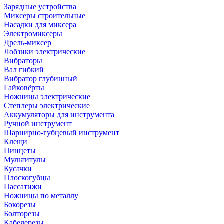
Зарядные устройства
Миксеры строительные
Насадки для миксера
Электромиксеры
Дрель-миксер
Лобзики электрические
Вибраторы
Вал гибкий
Вибратор глубинный
Гайковёрты
Ножницы электрические
Степлеры электрические
Аккумуляторы для инструмента
Ручной инструмент
Шарнирно-губцевый инструмент
Клещи
Пинцеты
Мультитулы
Кусачки
Плоскогубцы
Пассатижи
Ножницы по металлу
Бокорезы
Болторезы
Кабелерезы