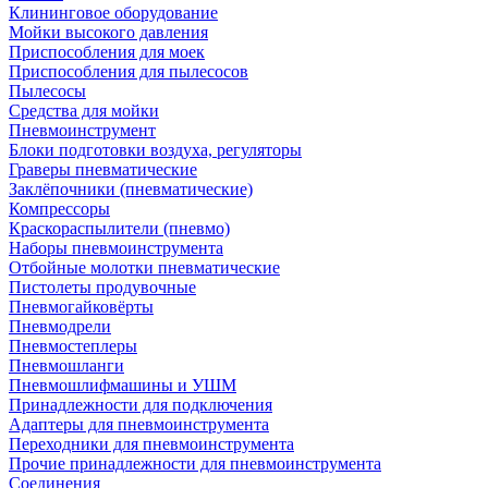
Клининговое оборудование
Мойки высокого давления
Приспособления для моек
Приспособления для пылесосов
Пылесосы
Средства для мойки
Пневмоинструмент
Блоки подготовки воздуха, регуляторы
Граверы пневматические
Заклёпочники (пневматические)
Компрессоры
Краскораспылители (пневмо)
Наборы пневмоинструмента
Отбойные молотки пневматические
Пистолеты продувочные
Пневмогайковёрты
Пневмодрели
Пневмостеплеры
Пневмошланги
Пневмошлифмашины и УШМ
Принадлежности для подключения
Адаптеры для пневмоинструмента
Переходники для пневмоинструмента
Прочие принадлежности для пневмоинструмента
Соединения