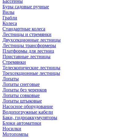
Бассейны
Буры садовые ручные
Вилы
Грабли
Колеса
Стандартные колеса
Лестницы и стремянки
Двухсекционные лестницы
Лестницы трансформеры
Платформы для лестниц
Приставные лестницы
Стремянки
Телескопические лестницы
Трехсекционные лестницы
Лопаты
Лопаты снеговые
Лопаты без черенков
Лопаты совковые
Лопаты штыковые
Насосное оборудование
Водопогружные кабели
Баки, гидроаккумуляторы
Блоки автоматики
Носилки
Мотопомпы