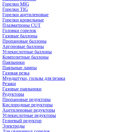
Горелки MIG
Горелки TIG
Горелки ацетиленовые
Горелки кровельные
Плазматроны CUT
Головки горелок
Газовые баллоны
Пропановые баллоны
Аргоновые баллоны
Углекислотные баллоны
Композитные баллоны
Паяльники
Паяльные лампы
Газовая резка
Мундштуки, гильзы для резака
Резаки
Газовые паяльники
Редукторы
Пропановые редукторы
Кислородные редукторы
Ацетиленовые редукторы
Углекислотные редукторы
Гелиевый редуктор
Электроды
Для сварочных горелок