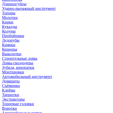
Длинногубцы
Ударно-рычажный инструмент
Топоры
Молотки
Кирки
Кувалды
Колуны
Пробойники
Ледорубы
Киянки
Кернеры
Выколотки
Строительные ломы
Ломы-гвоздодеры
Зубила, конопатки
Монтировки
Автомобильный инструмент
Домкраты
Съёмники
Клейма
Трещотки
Экстракторы
Торцевые головки
Воротки
Автомобильные щетки