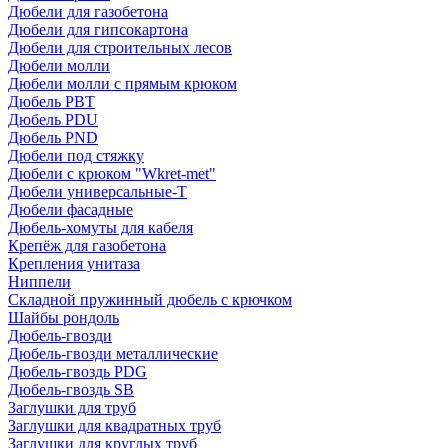
Дюбели для газобетона
Дюбели для гипсокартона
Дюбели для строительных лесов
Дюбели молли
Дюбели молли с прямым крюком
Дюбель PBT
Дюбель PDU
Дюбель PND
Дюбели под стяжку
Дюбели с крюком "Wkret-met"
Дюбели универсальные-Т
Дюбели фасадные
Дюбель-хомуты для кабеля
Крепёж для газобетона
Крепления унитаза
Ниппели
Складной пружинный дюбель с крючком
Шайбы рондоль
Дюбель-гвозди
Дюбель-гвозди металлические
Дюбель-гвоздь PDG
Дюбель-гвоздь SB
Заглушки для труб
Заглушки для квадратных труб
Заглушки для круглых труб