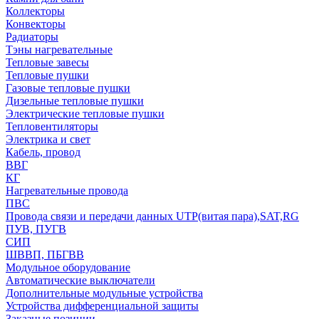
Коллекторы
Конвекторы
Радиаторы
Тэны нагревательные
Тепловые завесы
Тепловые пушки
Газовые тепловые пушки
Дизельные тепловые пушки
Электрические тепловые пушки
Тепловентиляторы
Электрика и свет
Кабель, провод
ВВГ
КГ
Нагревательные провода
ПВС
Провода связи и передачи данных UTP(витая пара),SAT,RG
ПУВ, ПУГВ
СИП
ШВВП, ПБГВВ
Модульное оборудование
Автоматические выключатели
Дополнительные модульные устройства
Устройства дифференциальной защиты
Заказные позиции