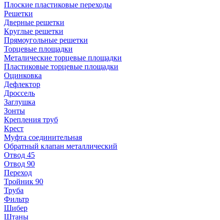
Плоские пластиковые переходы
Решетки
Дверные решетки
Круглые решетки
Прямоугольные решетки
Торцевые площадки
Металические торцевые площадки
Пластиковые торцевые площадки
Оцинковка
Дефлектор
Дроссель
Заглушка
Зонты
Крепления труб
Крест
Муфта соединительная
Обратный клапан металлический
Отвод 45
Отвод 90
Переход
Тройник 90
Труба
Фильтр
Шибер
Штаны