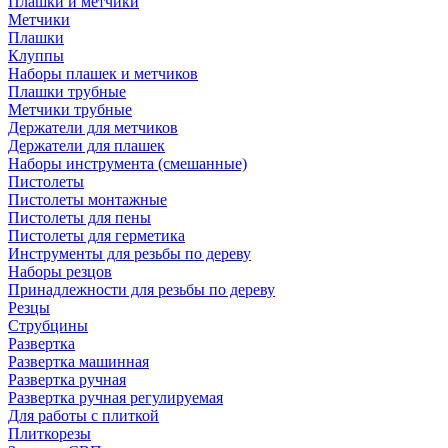
Плашки и метчики
Метчики
Плашки
Клуппы
Наборы плашек и метчиков
Плашки трубные
Метчики трубные
Держатели для метчиков
Держатели для плашек
Наборы инструмента (смешанные)
Пистолеты
Пистолеты монтажные
Пистолеты для пены
Пистолеты для герметика
Инструменты для резьбы по дереву
Наборы резцов
Принадлежности для резьбы по дереву
Резцы
Струбцины
Развертка
Развертка машинная
Развертка ручная
Развертка ручная регулируемая
Для работы с плиткой
Плиткорезы