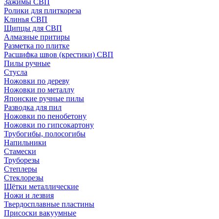
Зажимы СВП
Ролики для плиткореза
Клинья СВП
Щипцы для СВП
Алмазные притиры
Разметка по плитке
Расшифка швов (крестики) СВП
Пилы ручные
Стусла
Ножовки по дереву
Ножовки по металлу
Японские ручные пилы
Разводка для пил
Ножовки по пенобетону
Ножовки по гипсокартону
Трубогибы, полосогибы
Напильники
Стамески
Труборезы
Степлеры
Стеклорезы
Щётки металлические
Ножи и лезвия
Твердосплавные пластины
Присоски вакуумные