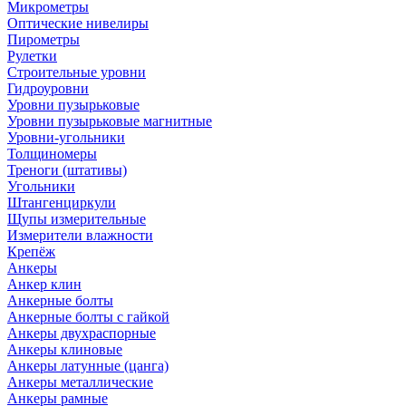
Микрометры
Оптические нивелиры
Пирометры
Рулетки
Строительные уровни
Гидроуровни
Уровни пузырьковые
Уровни пузырьковые магнитные
Уровни-угольники
Толщиномеры
Треноги (штативы)
Угольники
Штангенциркули
Щупы измерительные
Измерители влажности
Крепёж
Анкеры
Анкер клин
Анкерные болты
Анкерные болты с гайкой
Анкеры двухраспорные
Анкеры клиновые
Анкеры латунные (цанга)
Анкеры металлические
Анкеры рамные