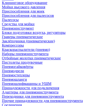
Клининговое оборудование
Мойки высокого давления
Приспособления для моек
Приспособления для пылесосов
Пылесосы
Средства для мойки
Пневмоинструмент
Блоки подготовки воздуха, регуляторы
Граверы пневматические
Заклёпочники (пневматические)
Компрессоры
Краскораспылители (пневмо)
Наборы пневмоинструмента
Отбойные молотки пневматические
Пистолеты продувочные
Пневмогайковёрты
Пневмодрели
Пневмостеплеры
Пневмошланги
Пневмошлифмашины и УШМ
Принадлежности для подключения
Адаптеры для пневмоинструмента
Переходники для пневмоинструмента
Прочие принадлежности для пневмоинструмента
Соединения