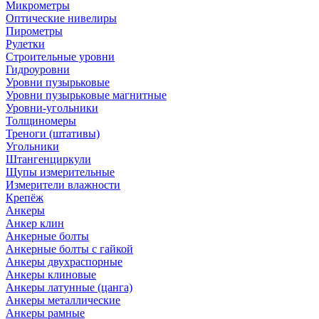
Микрометры
Оптические нивелиры
Пирометры
Рулетки
Строительные уровни
Гидроуровни
Уровни пузырьковые
Уровни пузырьковые магнитные
Уровни-угольники
Толщиномеры
Треноги (штативы)
Угольники
Штангенциркули
Щупы измерительные
Измерители влажности
Крепёж
Анкеры
Анкер клин
Анкерные болты
Анкерные болты с гайкой
Анкеры двухраспорные
Анкеры клиновые
Анкеры латунные (цанга)
Анкеры металлические
Анкеры рамные