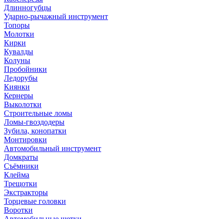
Длинногубцы
Ударно-рычажный инструмент
Топоры
Молотки
Кирки
Кувалды
Колуны
Пробойники
Ледорубы
Киянки
Кернеры
Выколотки
Строительные ломы
Ломы-гвоздодеры
Зубила, конопатки
Монтировки
Автомобильный инструмент
Домкраты
Съёмники
Клейма
Трещотки
Экстракторы
Торцевые головки
Воротки
Автомобильные щетки