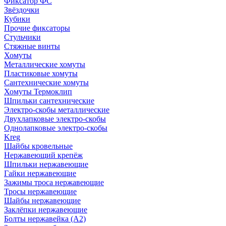
Фиксатор ФС
Звёздочки
Кубики
Прочие фиксаторы
Стульчики
Стяжные винты
Хомуты
Металлические хомуты
Пластиковые хомуты
Сантехнические хомуты
Хомуты Термоклип
Шпильки сантехнические
Электро-скобы металлические
Двухлапковые электро-скобы
Однолапковые электро-скобы
Kreg
Шайбы кровельные
Нержавеющий крепёж
Шпильки нержавеющие
Гайки нержавеющие
Зажимы троса нержавеющие
Тросы нержавеющие
Шайбы нержавеющие
Заклёпки нержавеющие
Болты нержавейка (А2)