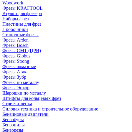
Woodwork
Фрезы KRAFTOOL
Втулки для фрезера
Наборы фрез
Пластины для фрез
Пробочники
Станочные фрезы
Фрезы Arden
Фрезы Bosch
Фрезы CMT (ЦРИ)
Фрезы Globus
Фрезы Strong
Фрезы алмазные
Фрезы Атака
Фрезы Зубр
Фрезы по металлу
Фрезы Энкор
Шарошки по металлу
Штифты для кольцевых фрез
Стретч-пленка
Силовая техника и строительное оборудование
Бензиновые двигатели
Бензобуры
Бензопилы
Бензорезы