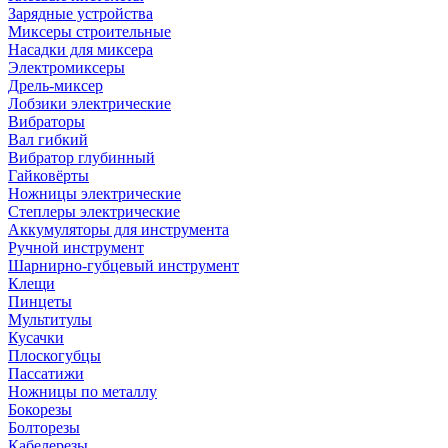
Зарядные устройства
Миксеры строительные
Насадки для миксера
Электромиксеры
Дрель-миксер
Лобзики электрические
Вибраторы
Вал гибкий
Вибратор глубинный
Гайковёрты
Ножницы электрические
Степлеры электрические
Аккумуляторы для инструмента
Ручной инструмент
Шарнирно-губцевый инструмент
Клещи
Пинцеты
Мультитулы
Кусачки
Плоскогубцы
Пассатижи
Ножницы по металлу
Бокорезы
Болторезы
Кабелерезы