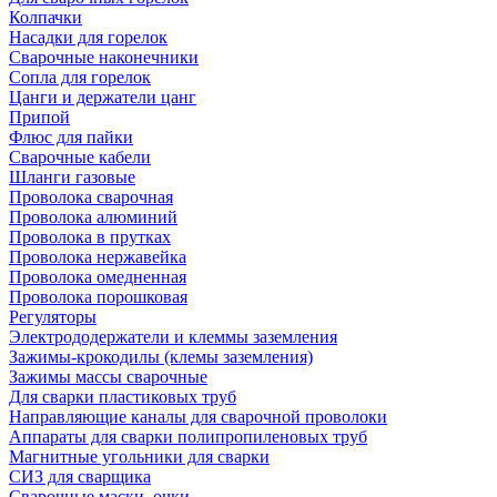
Колпачки
Насадки для горелок
Сварочные наконечники
Сопла для горелок
Цанги и держатели цанг
Припой
Флюс для пайки
Сварочные кабели
Шланги газовые
Проволока сварочная
Проволока алюминий
Проволока в прутках
Проволока нержавейка
Проволока омедненная
Проволока порошковая
Регуляторы
Электрододержатели и клеммы заземления
Зажимы-крокодилы (клемы заземления)
Зажимы массы сварочные
Для сварки пластиковых труб
Направляющие каналы для сварочной проволоки
Аппараты для сварки полипропиленовых труб
Магнитные угольники для сварки
СИЗ для сварщика
Сварочные маски, очки