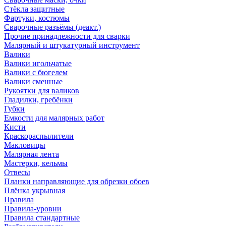
Стёкла защитные
Фартуки, костюмы
Сварочные разъёмы (деакт.)
Прочие принадлежности для сварки
Малярный и штукатурный инструмент
Валики
Валики игольчатые
Валики с бюгелем
Валики сменные
Рукоятки для валиков
Гладилки, гребёнки
Губки
Емкости для малярных работ
Кисти
Краскораспылители
Макловицы
Малярная лента
Мастерки, кельмы
Отвесы
Планки направляющие для обрезки обоев
Плёнка укрывная
Правила
Правила-уровни
Правила стандартные