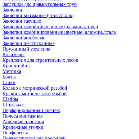
Заглушки для прямоугольных труб
Заклепки
Заклепки вытяжные (сталь/сталь)
Заклепки гаечные
Заклепки комбинированные (алюмин./сталь)
Заклепки комбинированные цветные (алюмин./сталь)
Заклепки резьбовые
Заклепки шестигранные
Пружинный узел сила
Кляймеры
Крепления для строительных лесов
Кронштейны
Метрика
Болты
Гайки
Кольцо с метрической резьбой
Крюки с метрической резьбой
Шайбы
Шпильки
Перфорированный крепеж
Полоса монтажная
Анкерная пластина
Крепёжные уголки
Перфолента
Подвес прямой для профилей