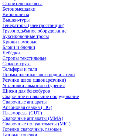
Строительные леса
Бетономешалки
Виброплиты
Вышки-туры
Генераторы (электростанции)
Грузоподъёмное оборудование
Буксировочные тросы
Крюки грузовые
Блоки и блочки
Лебёдки
Стропы текстильные
Стяжки груза
Тельферы и тали
Промышленные электродвигатели
Резчики швов (швонарезчики)
Установки алмазного бурения
Шнеки для бензобуров
Сварочное и паяльное оборудование
Сварочные аппараты
Аргоновая сварка (TIG)
Плазморезы (CUT)
Сварочные аппараты (MMA)
Сварочные полуавтоматы (MIG)
Горелки сварочные, газовые
Газовые горелки