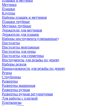
Плашки и метчики
Метчики
Плашки
Клуппы
Наборы плашек и метчиков
Плашки трубные
Метчики трубные
Держатели для метчиков
Держатели для плашек
Наборы инструмента (смешанные)
Пистолеты
Пистолеты монтажные
Пистолеты для пены
Пистолеты для герметика
Инструменты для резьбы по дереву
Наборы резцов
Принадлежности для резьбы по дереву
Резцы
Струбцины
Развертка
Развертка машинная
Развертка ручная
Развертка ручная регулируемая
Для работы с плиткой
Плиткорезы