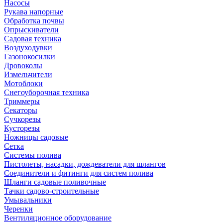
Насосы
Рукава напорные
Обработка почвы
Опрыскиватели
Садовая техника
Воздуходувки
Газонокосилки
Дровоколы
Измельчители
Мотоблоки
Снегоуборочная техника
Триммеры
Секаторы
Сучкорезы
Кусторезы
Ножницы садовые
Сетка
Системы полива
Пистолеты, насадки, дождеватели для шлангов
Соединители и фитинги для систем полива
Шланги садовые поливочные
Тачки садово-строительные
Умывальники
Черенки
Вентиляционное оборудование