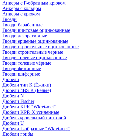
Анкеры с Г-образным крюком
Анкеры с кольцом
Анкеры с крюком
Гвозди
Гвозди барабанные
Гвозди винтовые оцинкованные
Гвозди декоративные
Гвозди ершеные оцинкованные
Гвозди строительные оцинкованные
Гвозди строительные чёрные
Гвозди толевые оцинкованные
Гвозди толевые чёрные
Гвозди финишные
Гвозди шиферные
Дюбели
Дюбели тип К (Ёжики)
Дюбели 4BS-K (Белые)
Дюбели N
Дюбели Fischer
Дюбели KPR "Wkret-met"
Дюбели KPR-Х усиленные
Дюбель кровельный винтовой
Дюбели U
Дюбели Г-образные "Wkret-met"
Дюбели грибы