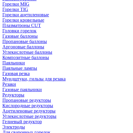
Горелки MIG
Горелки TIG
Горелки ацетиленовые
Горелки кровельные
Плазматроны CUT
Головки горелок
Газовые баллоны
Пропановые баллоны
Аргоновые баллоны
Углекислотные баллоны
Композитные баллоны
Паяльники
Паяльные лампы
Газовая резка
Мундштуки, гильзы для резака
Резаки
Газовые паяльники
Редукторы
Пропановые редукторы
Кислородные редукторы
Ацетиленовые редукторы
Углекислотные редукторы
Гелиевый редуктор
Электроды
Для сварочных горелок