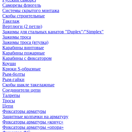
Саморезы флюгель
Системы скрытого монтажа
Скобы строительные
Такелаж
Вертлюги (2 петли)
Зажимы для стальных канатов "Duplex"/"Simplex"
Зажимы троса
Зажимы троса (втулка)
Карабины винтовые
Карабины пожарные
Карабины с фиксатором
Коуши
Крюки S-образные
Рым-болты
Рым-гайки
Скобы шакле такелажные
Соединители цепи
Талрепы
Тросы
Цепи
Фиксаторы арматуры
Защитные колпачки на арматуру
Фиксаторы арматуры «конус»
Фиксаторы арматуры «опора»