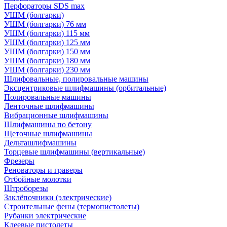
Перфораторы SDS max
УШМ (болгарки)
УШМ (болгарки) 76 мм
УШМ (болгарки) 115 мм
УШМ (болгарки) 125 мм
УШМ (болгарки) 150 мм
УШМ (болгарки) 180 мм
УШМ (болгарки) 230 мм
Шлифовальные, полировальные машины
Эксцентриковые шлифмашины (орбитальные)
Полировальные машины
Ленточные шлифмашины
Вибрационные шлифмашины
Шлифмашины по бетону
Щеточные шлифмашины
Дельташлифмашины
Торцевые шлифмашины (вертикальные)
Фрезеры
Реноваторы и граверы
Отбойные молотки
Штроборезы
Заклёпочники (электрические)
Строительные фены (термопистолеты)
Рубанки электрические
Клеевые пистолеты