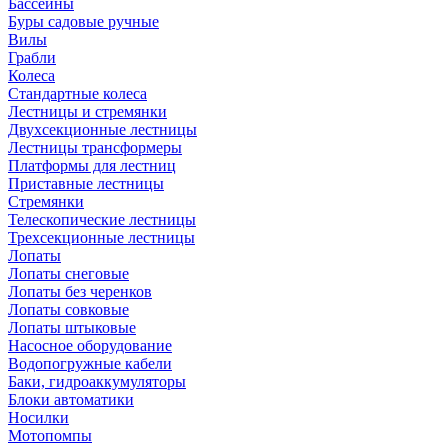
Бассейны
Буры садовые ручные
Вилы
Грабли
Колеса
Стандартные колеса
Лестницы и стремянки
Двухсекционные лестницы
Лестницы трансформеры
Платформы для лестниц
Приставные лестницы
Стремянки
Телескопические лестницы
Трехсекционные лестницы
Лопаты
Лопаты снеговые
Лопаты без черенков
Лопаты совковые
Лопаты штыковые
Насосное оборудование
Водопогружные кабели
Баки, гидроаккумуляторы
Блоки автоматики
Носилки
Мотопомпы