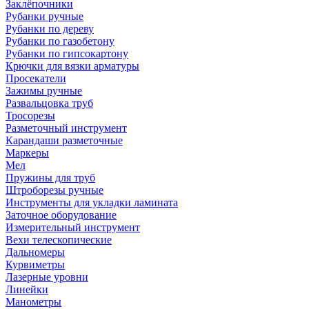
Заклёпочники
Рубанки ручные
Рубанки по дереву
Рубанки по газобетону
Рубанки по гипсокартону
Крючки для вязки арматуры
Просекатели
Зажимы ручные
Развальцовка труб
Тросорезы
Разметочный инструмент
Карандаши разметочные
Маркеры
Мел
Пружины для труб
Штроборезы ручные
Инструменты для укладки ламината
Заточное оборудование
Измерительный инструмент
Вехи телескопические
Дальномеры
Курвиметры
Лазерные уровни
Линейки
Манометры