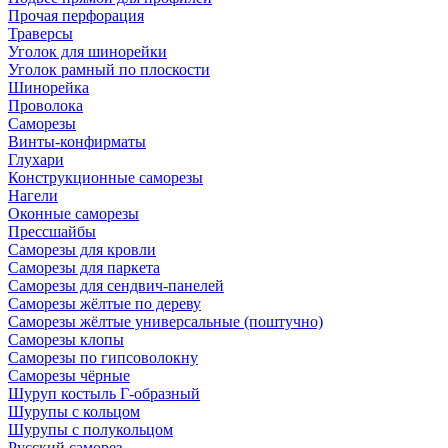
Прочая перфорация
Траверсы
Уголок для шинорейки
Уголок рамный по плоскости
Шинорейка
Проволока
Саморезы
Винты-конфирматы
Глухари
Конструкционные саморезы
Нагели
Оконные саморезы
Прессшайбы
Саморезы для кровли
Саморезы для паркета
Саморезы для сендвич-панелей
Саморезы жёлтые по дереву
Саморезы жёлтые универсальные (поштучно)
Саморезы клопы
Саморезы по гипсоволокну
Саморезы чёрные
Шуруп костыль Г-образный
Шурупы с кольцом
Шурупы с полукольцом
Русский саморез