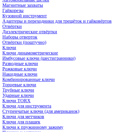
Магнитные захваты
Гайкорезы
Кузовной инструмент
Адаптеры и переходники для трещёток и гайковёртов
Отвёртки
Диэлектрические отвёртки
Наборы отверток
Отвёртки (поштучно)
Ключи
Ключи динамометрические
Имбусовые ключи (шестигранники)
Разводные ключи
Рожковые ключи
Накидные ключи
Комбинированные ключи
Торцевые ключи
Трубные ключи
Ударные ключи
Ключи TORX
Ключи для инструмента
Ступенчатые ключи (для американок)
Ключи для метчиков
Ключи для плашек
Ключи к пружинному зажиму