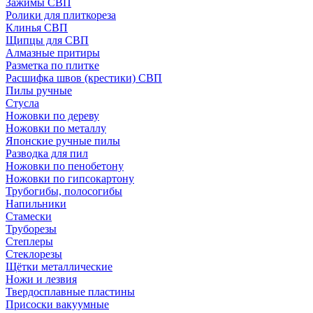
Зажимы СВП
Ролики для плиткореза
Клинья СВП
Щипцы для СВП
Алмазные притиры
Разметка по плитке
Расшифка швов (крестики) СВП
Пилы ручные
Стусла
Ножовки по дереву
Ножовки по металлу
Японские ручные пилы
Разводка для пил
Ножовки по пенобетону
Ножовки по гипсокартону
Трубогибы, полосогибы
Напильники
Стамески
Труборезы
Степлеры
Стеклорезы
Щётки металлические
Ножи и лезвия
Твердосплавные пластины
Присоски вакуумные