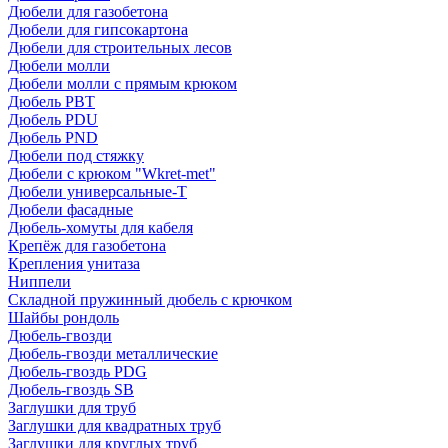
Дюбели для газобетона
Дюбели для гипсокартона
Дюбели для строительных лесов
Дюбели молли
Дюбели молли с прямым крюком
Дюбель PBT
Дюбель PDU
Дюбель PND
Дюбели под стяжку
Дюбели с крюком "Wkret-met"
Дюбели универсальные-Т
Дюбели фасадные
Дюбель-хомуты для кабеля
Крепёж для газобетона
Крепления унитаза
Ниппели
Складной пружинный дюбель с крючком
Шайбы рондоль
Дюбель-гвозди
Дюбель-гвозди металлические
Дюбель-гвоздь PDG
Дюбель-гвоздь SB
Заглушки для труб
Заглушки для квадратных труб
Заглушки для круглых труб