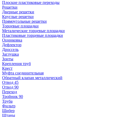
Плоские пластиковые переходы
Решетки
Дверные решетки
Круглые решетки
Прямоугольные решетки
Торцевые площадки
Металические торцевые площадки
Пластиковые торцевые площадки
Оцинковка
Дефлектор
Дроссель
Заглушка
Зонты
Крепления труб
Крест
Муфта соединительная
Обратный клапан металлический
Отвод 45
Отвод 90
Переход
Тройник 90
Труба
Фильтр
Шибер
Штаны