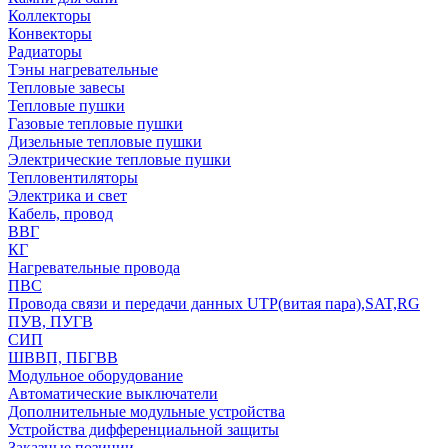
Коллекторы
Конвекторы
Радиаторы
Тэны нагревательные
Тепловые завесы
Тепловые пушки
Газовые тепловые пушки
Дизельные тепловые пушки
Электрические тепловые пушки
Тепловентиляторы
Электрика и свет
Кабель, провод
ВВГ
КГ
Нагревательные провода
ПВС
Провода связи и передачи данных UTP(витая пара),SAT,RG
ПУВ, ПУГВ
СИП
ШВВП, ПБГВВ
Модульное оборудование
Автоматические выключатели
Дополнительные модульные устройства
Устройства дифференциальной защиты
Заказные позиции