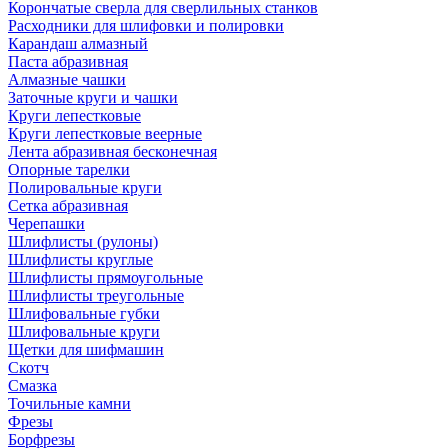
Корончатые сверла для сверлильных станков
Расходники для шлифовки и полировки
Карандаш алмазный
Паста абразивная
Алмазные чашки
Заточные круги и чашки
Круги лепестковые
Круги лепестковые веерные
Лента абразивная бесконечная
Опорные тарелки
Полировальные круги
Сетка абразивная
Черепашки
Шлифлисты (рулоны)
Шлифлисты круглые
Шлифлисты прямоугольные
Шлифлисты треугольные
Шлифовальные губки
Шлифовальные круги
Щетки для шифмашин
Скотч
Смазка
Точильные камни
Фрезы
Борфрезы