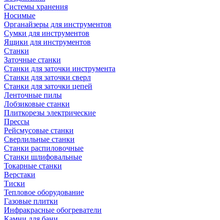
Системы хранения
Носимые
Органайзеры для инструментов
Сумки для инструментов
Ящики для инструментов
Станки
Заточные станки
Станки для заточки инструмента
Станки для заточки сверл
Станки для заточки цепей
Ленточные пилы
Лобзиковые станки
Плиткорезы электрические
Прессы
Рейсмусовые станки
Сверлильные станки
Станки распиловочные
Станки шлифовальные
Токарные станки
Верстаки
Тиски
Тепловое оборудование
Газовые плитки
Инфракрасные обогреватели
Камни для бани