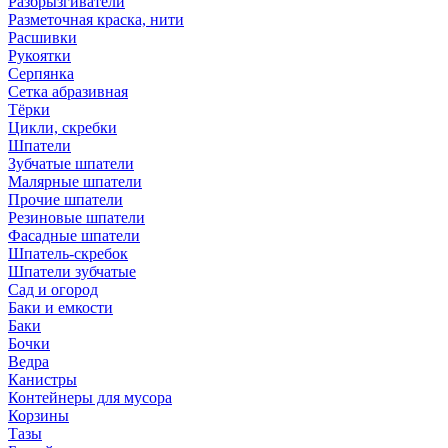
Разбрызгиватели
Разметочная краска, нити
Расшивки
Рукоятки
Серпянка
Сетка абразивная
Тёрки
Цикли, скребки
Шпатели
Зубчатые шпатели
Малярные шпатели
Прочие шпатели
Резиновые шпатели
Фасадные шпатели
Шпатель-скребок
Шпатели зубчатые
Сад и огород
Баки и емкости
Баки
Бочки
Ведра
Канистры
Контейнеры для мусора
Корзины
Тазы