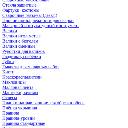
Стёкла защитные
Фартуки, костюмы
Сварочные разъёмы (деакт.)
Прочие принадлежности для сварки
Малярный и штукатурный инструмент
Валики
Валики игольчатые
Валики с бюгелем
Валики сменные
Рукоятки для валиков
Гладилки, гребёнки
Губки
Емкости для малярных работ
Кисти
Краскораспылители
Макловицы
Малярная лента
Мастерки, кельмы
Отвесы
Планки направляющие для обрезки обоев
Плёнка укрывная
Правила
Правила-уровни
Правила стандартные