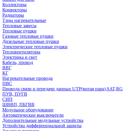
Коллекторы
Конвекторы
Радиаторы
Тэны нагревательные
Тепловые завесы
Тепловые пушки
Газовые тепловые пушки
Дизельные тепловые пушки
Электрические тепловые пушки
Тепловентиляторы
Электрика и свет
Кабель, провод
ВВГ
КГ
Нагревательные провода
ПВС
Провода связи и передачи данных UTP(витая пара),SAT,RG
ПУВ, ПУГВ
СИП
ШВВП, ПБГВВ
Модульное оборудование
Автоматические выключатели
Дополнительные модульные устройства
Устройства дифференциальной защиты
Заказные позиции