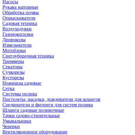
Насосы
Рукава напорные
Обработка почвы
Опрыскиватели
Садовая техника
Воздуходувки
Газонокосилки
Дровоколы
Измельчители
Мотоблоки
Снегоуборочная техника
Триммеры
Секаторы
Сучкорезы
Кусторезы
Ножницы садовые
Сетка
Системы полива
Пистолеты, насадки, дождеватели для шлангов
Соединители и фитинги для систем полива
Шланги садовые поливочные
Тачки садово-строительные
Умывальники
Черенки
Вентиляционное оборудование