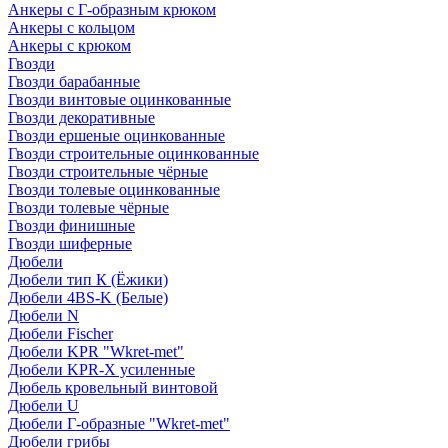
Анкеры с Г-образным крюком
Анкеры с кольцом
Анкеры с крюком
Гвозди
Гвозди барабанные
Гвозди винтовые оцинкованные
Гвозди декоративные
Гвозди ершеные оцинкованные
Гвозди строительные оцинкованные
Гвозди строительные чёрные
Гвозди толевые оцинкованные
Гвозди толевые чёрные
Гвозди финишные
Гвозди шиферные
Дюбели
Дюбели тип К (Ёжики)
Дюбели 4BS-K (Белые)
Дюбели N
Дюбели Fischer
Дюбели KPR "Wkret-met"
Дюбели KPR-Х усиленные
Дюбель кровельный винтовой
Дюбели U
Дюбели Г-образные "Wkret-met"
Дюбели грибы