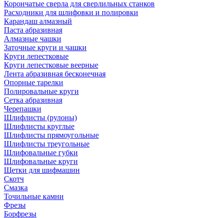
Корончатые сверла для сверлильных станков
Расходники для шлифовки и полировки
Карандаш алмазный
Паста абразивная
Алмазные чашки
Заточные круги и чашки
Круги лепестковые
Круги лепестковые веерные
Лента абразивная бесконечная
Опорные тарелки
Полировальные круги
Сетка абразивная
Черепашки
Шлифлисты (рулоны)
Шлифлисты круглые
Шлифлисты прямоугольные
Шлифлисты треугольные
Шлифовальные губки
Шлифовальные круги
Щетки для шифмашин
Скотч
Смазка
Точильные камни
Фрезы
Борфрезы