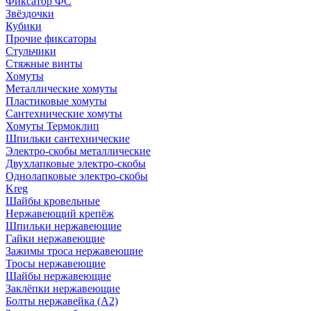
Фиксатор ФС
Звёздочки
Кубики
Прочие фиксаторы
Стульчики
Стяжные винты
Хомуты
Металлические хомуты
Пластиковые хомуты
Сантехнические хомуты
Хомуты Термоклип
Шпильки сантехнические
Электро-скобы металлические
Двухлапковые электро-скобы
Однолапковые электро-скобы
Kreg
Шайбы кровельные
Нержавеющий крепёж
Шпильки нержавеющие
Гайки нержавеющие
Зажимы троса нержавеющие
Тросы нержавеющие
Шайбы нержавеющие
Заклёпки нержавеющие
Болты нержавейка (А2)