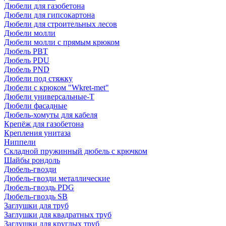
Дюбели для газобетона
Дюбели для гипсокартона
Дюбели для строительных лесов
Дюбели молли
Дюбели молли с прямым крюком
Дюбель PBT
Дюбель PDU
Дюбель PND
Дюбели под стяжку
Дюбели с крюком "Wkret-met"
Дюбели универсальные-Т
Дюбели фасадные
Дюбель-хомуты для кабеля
Крепёж для газобетона
Крепления унитаза
Ниппели
Складной пружинный дюбель с крючком
Шайбы рондоль
Дюбель-гвозди
Дюбель-гвозди металлические
Дюбель-гвоздь PDG
Дюбель-гвоздь SB
Заглушки для труб
Заглушки для квадратных труб
Заглушки для круглых труб