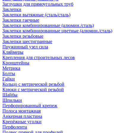
Заглушки для прямоугольных труб
Заклепки
Заклепки вытяжные (сталь/сталь)
Заклепки гаечные
Заклепки комбинированные (алюмин./сталь)
Заклепки комбинированные цветные (алюмин./сталь)
Заклепки резьбовые
Заклепки шестигранные
Пружинный узел сила
Кляймеры
Крепления для строительных лесов
Кронштейны
Метрика
Болты
Гайки
Кольцо с метрической резьбой
Крюки с метрической резьбой
Шайбы
Шпильки
Перфорированный крепеж
Полоса монтажная
Анкерная пластина
Крепёжные уголки
Перфолента
Подвес прямой для профилей