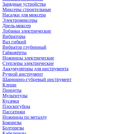
Зарядные устройства
Миксеры строительные
Насадки для миксера
Электромиксеры
Дрель-миксер
Лобзики электрические
Вибраторы
Вал гибкий
Вибратор глубинный
Гайковёрты
Ножницы электрические
Степлеры электрические
Аккумуляторы для инструмента
Ручной инструмент
Шарнирно-губцевый инструмент
Клещи
Пинцеты
Мультитулы
Кусачки
Плоскогубцы
Пассатижи
Ножницы по металлу
Бокорезы
Болторезы
Кабелерезы