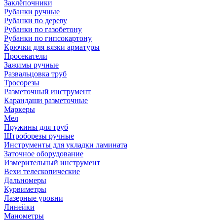
Заклёпочники
Рубанки ручные
Рубанки по дереву
Рубанки по газобетону
Рубанки по гипсокартону
Крючки для вязки арматуры
Просекатели
Зажимы ручные
Развальцовка труб
Тросорезы
Разметочный инструмент
Карандаши разметочные
Маркеры
Мел
Пружины для труб
Штроборезы ручные
Инструменты для укладки ламината
Заточное оборудование
Измерительный инструмент
Вехи телескопические
Дальномеры
Курвиметры
Лазерные уровни
Линейки
Манометры