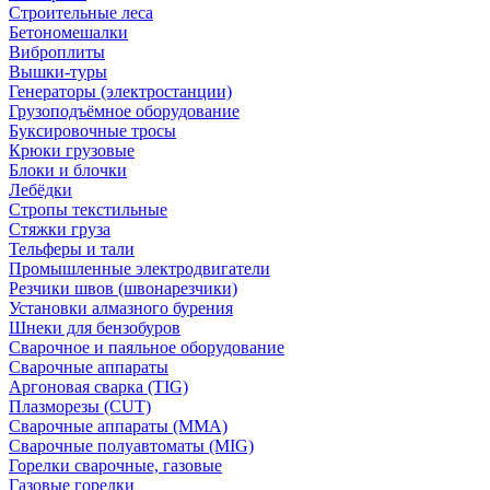
Строительные леса
Бетономешалки
Виброплиты
Вышки-туры
Генераторы (электростанции)
Грузоподъёмное оборудование
Буксировочные тросы
Крюки грузовые
Блоки и блочки
Лебёдки
Стропы текстильные
Стяжки груза
Тельферы и тали
Промышленные электродвигатели
Резчики швов (швонарезчики)
Установки алмазного бурения
Шнеки для бензобуров
Сварочное и паяльное оборудование
Сварочные аппараты
Аргоновая сварка (TIG)
Плазморезы (CUT)
Сварочные аппараты (MMA)
Сварочные полуавтоматы (MIG)
Горелки сварочные, газовые
Газовые горелки