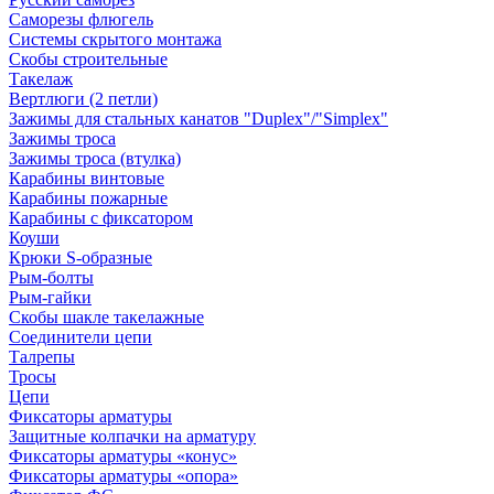
Саморезы флюгель
Системы скрытого монтажа
Скобы строительные
Такелаж
Вертлюги (2 петли)
Зажимы для стальных канатов "Duplex"/"Simplex"
Зажимы троса
Зажимы троса (втулка)
Карабины винтовые
Карабины пожарные
Карабины с фиксатором
Коуши
Крюки S-образные
Рым-болты
Рым-гайки
Скобы шакле такелажные
Соединители цепи
Талрепы
Тросы
Цепи
Фиксаторы арматуры
Защитные колпачки на арматуру
Фиксаторы арматуры «конус»
Фиксаторы арматуры «опора»