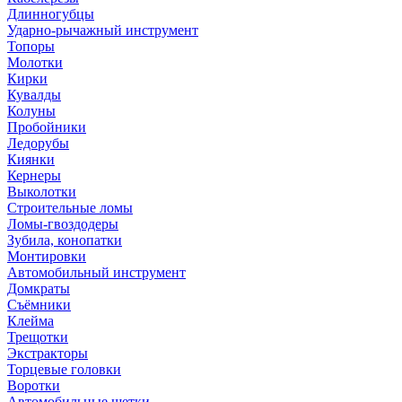
Длинногубцы
Ударно-рычажный инструмент
Топоры
Молотки
Кирки
Кувалды
Колуны
Пробойники
Ледорубы
Киянки
Кернеры
Выколотки
Строительные ломы
Ломы-гвоздодеры
Зубила, конопатки
Монтировки
Автомобильный инструмент
Домкраты
Съёмники
Клейма
Трещотки
Экстракторы
Торцевые головки
Воротки
Автомобильные щетки