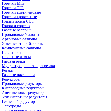
Горелки MIG
Горелки TIG
Горелки ацетиленовые
Горелки кровельные
Плазматроны CUT
Головки горелок
Газовые баллоны
Пропановые баллоны
Аргоновые баллоны
Углекислотные баллоны
Композитные баллоны
Паяльники
Паяльные лампы
Газовая резка
Мундштуки, гильзы для резака
Резаки
Газовые паяльники
Редукторы
Пропановые редукторы
Кислородные редукторы
Ацетиленовые редукторы
Углекислотные редукторы
Гелиевый редуктор
Электроды
Для сварочных горелок