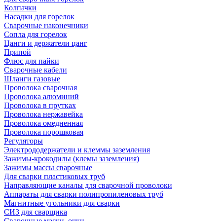
Колпачки
Насадки для горелок
Сварочные наконечники
Сопла для горелок
Цанги и держатели цанг
Припой
Флюс для пайки
Сварочные кабели
Шланги газовые
Проволока сварочная
Проволока алюминий
Проволока в прутках
Проволока нержавейка
Проволока омедненная
Проволока порошковая
Регуляторы
Электрододержатели и клеммы заземления
Зажимы-крокодилы (клемы заземления)
Зажимы массы сварочные
Для сварки пластиковых труб
Направляющие каналы для сварочной проволоки
Аппараты для сварки полипропиленовых труб
Магнитные угольники для сварки
СИЗ для сварщика
Сварочные маски, очки