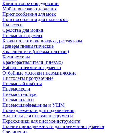
Клининговое оборудование
Мойки высокого давления
Приспособления для моек
Приспособления для пылесосов
Пылесосы
Средства для мойки
Пневмоинструмент
Блоки подготовки воздуха, регуляторы
Граверы пневматические
Заклёпочники (пневматические)
Компрессоры
Краскораспылители (пневмо)
Наборы пневмоинструмента
Отбойные молотки пневматические
Пистолеты продувочные
Пневмогайковёрты
Пневмодрели
Пневмостеплеры
Пневмошланги
Пневмошлифмашины и УШМ
Принадлежности для подключения
Адаптеры для пневмоинструмента
Переходники для пневмоинструмента
Прочие принадлежности для пневмоинструмента
Соединения