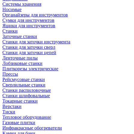
Системы хранения
Носимые
Органайзеры для инструментов
Сумки для инструментов
Ящики для инструментов
Станки
Заточные станки
Станки для заточки инструмента
Станки для заточки сверл
Станки для заточки цепей
Ленточные пилы
Лобзиковые станки
Плиткорезы электрические
Прессы
Рейсмусовые станки
Сверлильные станки
Станки распиловочные
Станки шлифовальные
Токарные станки
Верстаки
Тиски
Тепловое оборудование
Газовые плитки
Инфракрасные обогреватели
Камни для бани