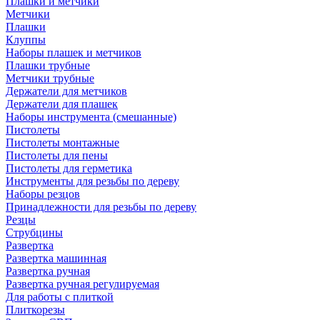
Плашки и метчики
Метчики
Плашки
Клуппы
Наборы плашек и метчиков
Плашки трубные
Метчики трубные
Держатели для метчиков
Держатели для плашек
Наборы инструмента (смешанные)
Пистолеты
Пистолеты монтажные
Пистолеты для пены
Пистолеты для герметика
Инструменты для резьбы по дереву
Наборы резцов
Принадлежности для резьбы по дереву
Резцы
Струбцины
Развертка
Развертка машинная
Развертка ручная
Развертка ручная регулируемая
Для работы с плиткой
Плиткорезы