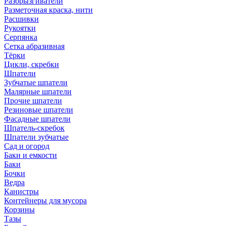
Разбрызгиватели
Разметочная краска, нити
Расшивки
Рукоятки
Серпянка
Сетка абразивная
Тёрки
Цикли, скребки
Шпатели
Зубчатые шпатели
Малярные шпатели
Прочие шпатели
Резиновые шпатели
Фасадные шпатели
Шпатель-скребок
Шпатели зубчатые
Сад и огород
Баки и емкости
Баки
Бочки
Ведра
Канистры
Контейнеры для мусора
Корзины
Тазы