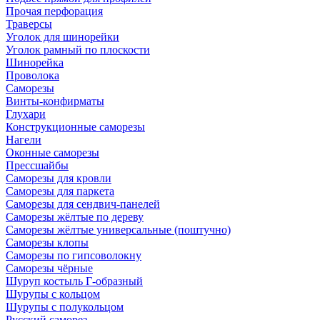
Прочая перфорация
Траверсы
Уголок для шинорейки
Уголок рамный по плоскости
Шинорейка
Проволока
Саморезы
Винты-конфирматы
Глухари
Конструкционные саморезы
Нагели
Оконные саморезы
Прессшайбы
Саморезы для кровли
Саморезы для паркета
Саморезы для сендвич-панелей
Саморезы жёлтые по дереву
Саморезы жёлтые универсальные (поштучно)
Саморезы клопы
Саморезы по гипсоволокну
Саморезы чёрные
Шуруп костыль Г-образный
Шурупы с кольцом
Шурупы с полукольцом
Русский саморез