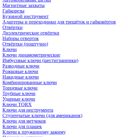
Магнитные захваты
Гайкорезы
Кузовной инструмент
Адаптеры и переходники для трещёток и гайковёртов
Отвёртки
Диэлектрические отвёртки
Наборы отверток
Отвёртки (поштучно)
Ключи
Ключи динамометрические
Имбусовые ключи (шестигранники)
Разводные ключи
Рожковые ключи
Накидные ключи
Комбинированные ключи
Торцевые ключи
Трубные ключи
Ударные ключи
Ключи TORX
Ключи для инструмента
Ступенчатые ключи (для американок)
Ключи для метчиков
Ключи для плашек
Ключи к пружинному зажиму