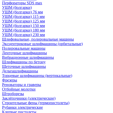
Перфораторы SDS max
УШМ (болгарки)
УШМ (болгарки) 76 мм
УШМ (болгарки) 115 мм
УШМ (болгарки) 125 мм
УШМ (болгарки) 150 мм
УШМ (болгарки) 180 мм
УШМ (болгарки) 230 мм
Шлифовальные, полировальные машины
Эксцентриковые шлифмашины (орбитальные)
Полировальные машины
Ленточные шлифмашины
Вибрационные шлифмашины
Шлифмашины по бетону
Щеточные шлифмашины
Дельташлифмашины
Торцевые шлифмашины (вертикальные)
Фрезеры
Реноваторы и граверы
Отбойные молотки
Штроборезы
Заклёпочники (электрические)
Строительные фены (термопистолеты)
Рубанки электрические
Клеевые пистолеты