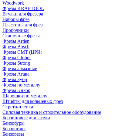
Woodwork
Фрезы KRAFTOOL
Втулки для фрезера
Наборы фрез
Пластины для фрез
Пробочники
Станочные фрезы
Фрезы Arden
Фрезы Bosch
Фрезы CMT (ЦРИ)
Фрезы Globus
Фрезы Strong
Фрезы алмазные
Фрезы Атака
Фрезы Зубр
Фрезы по металлу
Фрезы Энкор
Шарошки по металлу
Штифты для кольцевых фрез
Стретч-пленка
Силовая техника и строительное оборудование
Бензиновые двигатели
Бензобуры
Бензопилы
Бензорезы