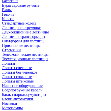
Бассейны
Буры садовые ручные
Вилы
Грабли
Колеса
Стандартные колеса
Лестницы и стремянки
Двухсекционные лестницы
Лестницы трансформеры
Платформы для лестниц
Приставные лестницы
Стремянки
Телескопические лестницы
Трехсекционные лестницы
Лопаты
Лопаты снеговые
Лопаты без черенков
Лопаты совковые
Лопаты штыковые
Насосное оборудование
Водопогружные кабели
Баки, гидроаккумуляторы
Блоки автоматики
Носилки
Мотопомпы