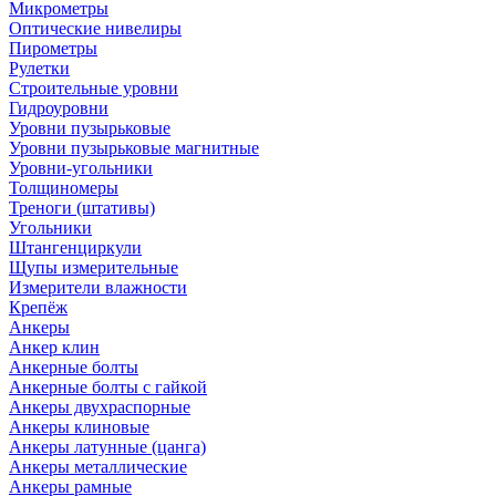
Микрометры
Оптические нивелиры
Пирометры
Рулетки
Строительные уровни
Гидроуровни
Уровни пузырьковые
Уровни пузырьковые магнитные
Уровни-угольники
Толщиномеры
Треноги (штативы)
Угольники
Штангенциркули
Щупы измерительные
Измерители влажности
Крепёж
Анкеры
Анкер клин
Анкерные болты
Анкерные болты с гайкой
Анкеры двухраспорные
Анкеры клиновые
Анкеры латунные (цанга)
Анкеры металлические
Анкеры рамные