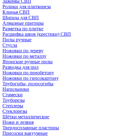
Зажимы СВП
Ролики для плиткореза
Клинья СВП
Щипцы для СВП
Алмазные притиры
Разметка по плитке
Расшифка швов (крестики) СВП
Пилы ручные
Стусла
Ножовки по дереву
Ножовки по металлу
Японские ручные пилы
Разводка для пил
Ножовки по пенобетону
Ножовки по гипсокартону
Трубогибы, полосогибы
Напильники
Стамески
Труборезы
Степлеры
Стеклорезы
Щётки металлические
Ножи и лезвия
Твердосплавные пластины
Присоски вакуумные