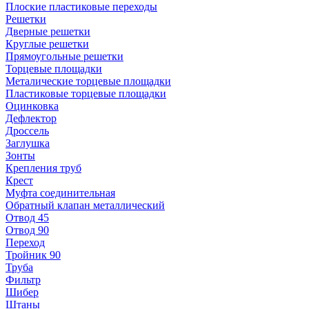
Плоские пластиковые переходы
Решетки
Дверные решетки
Круглые решетки
Прямоугольные решетки
Торцевые площадки
Металические торцевые площадки
Пластиковые торцевые площадки
Оцинковка
Дефлектор
Дроссель
Заглушка
Зонты
Крепления труб
Крест
Муфта соединительная
Обратный клапан металлический
Отвод 45
Отвод 90
Переход
Тройник 90
Труба
Фильтр
Шибер
Штаны