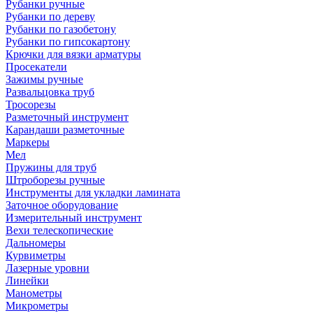
Рубанки ручные
Рубанки по дереву
Рубанки по газобетону
Рубанки по гипсокартону
Крючки для вязки арматуры
Просекатели
Зажимы ручные
Развальцовка труб
Тросорезы
Разметочный инструмент
Карандаши разметочные
Маркеры
Мел
Пружины для труб
Штроборезы ручные
Инструменты для укладки ламината
Заточное оборудование
Измерительный инструмент
Вехи телескопические
Дальномеры
Курвиметры
Лазерные уровни
Линейки
Манометры
Микрометры