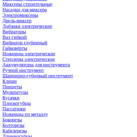
Миксеры строительные
Насадки для миксера
Электромиксеры
Дрель-миксер
Лобзики электрические
Вибраторы
Вал гибкий
Вибратор глубинный
Гайковёрты
Ножницы электрические
Степлеры электрические
Аккумуляторы для инструмента
Ручной инструмент
Шарнирно-губцевый инструмент
Клещи
Пинцеты
Мультитулы
Кусачки
Плоскогубцы
Пассатижи
Ножницы по металлу
Бокорезы
Болторезы
Кабелерезы
Длинногубцы