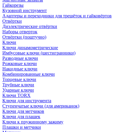
Гайкорезы
Кузовной инструмент
Адаптеры и переходники для трещёток и гайковёртов
Отвёртки
Диэлектрические отвёртки
Наборы отверток
Отвёртки (поштучно)
Ключи
Ключи динамометрические
Имбусовые ключи (шестигранники)
Разводные ключи
Рожковые ключи
Накидные ключи
Комбинированные ключи
Торцевые ключи
Трубные ключи
Ударные ключи
Ключи TORX
Ключи для инструмента
Ступенчатые ключи (для американок)
Ключи для метчиков
Ключи для плашек
Ключи к пружинному зажиму
Плашки и метчики