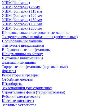
УШМ (болгарки)
УШМ (болгарки) 76 мм
УШМ (болгарки) 115 мм
УШМ (болгарки) 125 мм
УШМ (болгарки) 150 мм
УШМ (болгарки) 180 мм
УШМ (болгарки) 230 мм
Шлифовальные, полировальные машины
Эксцентриковые шлифмашины (орбитальные)
Полировальные машины
Ленточные шлифмашины
Вибрационные шлифмашины
Шлифмашины по бетону
Щеточные шлифмашины
Дельташлифмашины
Торцевые шлифмашины (вертикальные)
Фрезеры
Реноваторы и граверы
Отбойные молотки
Штроборезы
Заклёпочники (электрические)
Строительные фены (термопистолеты)
Рубанки электрические
Клеевые пистолеты
Зарядные устройства