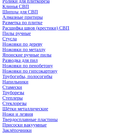
Ролики для плиткореза
Клинья СВП
Щипцы для СВП
Алмазные притиры
Разметка по плитке
Расшифка швов (крестики) СВП
Пилы ручные
Стусла
Ножовки по дереву
Ножовки по металлу
Японские ручные пилы
Разводка для пил
Ножовки по пенобетону
Ножовки по гипсокартону
Трубогибы, полосогибы
Напильники
Стамески
Труборезы
Степлеры
Стеклорезы
Щётки металлические
Ножи и лезвия
Твердосплавные пластины
Присоски вакуумные
Заклёпочники