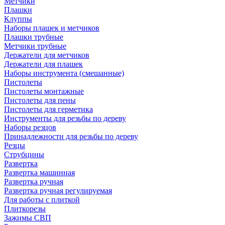
Метчики
Плашки
Клуппы
Наборы плашек и метчиков
Плашки трубные
Метчики трубные
Держатели для метчиков
Держатели для плашек
Наборы инструмента (смешанные)
Пистолеты
Пистолеты монтажные
Пистолеты для пены
Пистолеты для герметика
Инструменты для резьбы по дереву
Наборы резцов
Принадлежности для резьбы по дереву
Резцы
Струбцины
Развертка
Развертка машинная
Развертка ручная
Развертка ручная регулируемая
Для работы с плиткой
Плиткорезы
Зажимы СВП