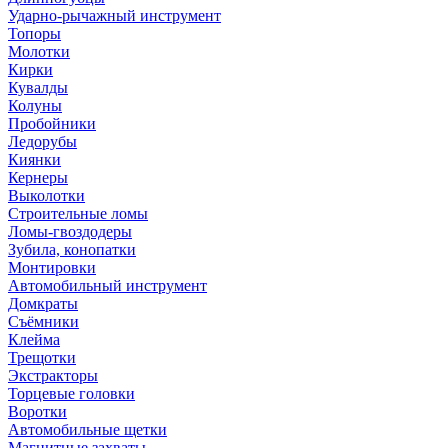
Ударно-рычажный инструмент
Топоры
Молотки
Кирки
Кувалды
Колуны
Пробойники
Ледорубы
Киянки
Кернеры
Выколотки
Строительные ломы
Ломы-гвоздодеры
Зубила, конопатки
Монтировки
Автомобильный инструмент
Домкраты
Съёмники
Клейма
Трещотки
Экстракторы
Торцевые головки
Воротки
Автомобильные щетки
Магнитные захваты