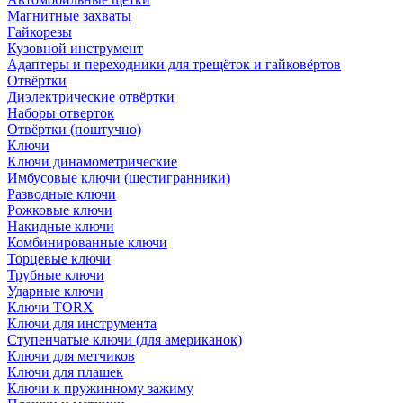
Магнитные захваты
Гайкорезы
Кузовной инструмент
Адаптеры и переходники для трещёток и гайковёртов
Отвёртки
Диэлектрические отвёртки
Наборы отверток
Отвёртки (поштучно)
Ключи
Ключи динамометрические
Имбусовые ключи (шестигранники)
Разводные ключи
Рожковые ключи
Накидные ключи
Комбинированные ключи
Торцевые ключи
Трубные ключи
Ударные ключи
Ключи TORX
Ключи для инструмента
Ступенчатые ключи (для американок)
Ключи для метчиков
Ключи для плашек
Ключи к пружинному зажиму