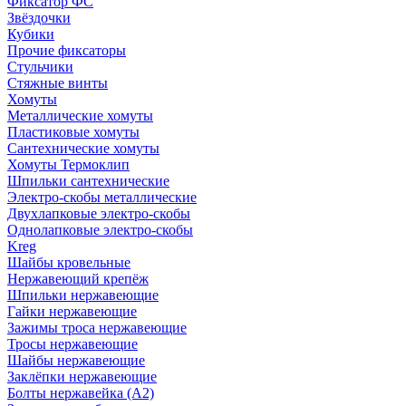
Фиксатор ФС
Звёздочки
Кубики
Прочие фиксаторы
Стульчики
Стяжные винты
Хомуты
Металлические хомуты
Пластиковые хомуты
Сантехнические хомуты
Хомуты Термоклип
Шпильки сантехнические
Электро-скобы металлические
Двухлапковые электро-скобы
Однолапковые электро-скобы
Kreg
Шайбы кровельные
Нержавеющий крепёж
Шпильки нержавеющие
Гайки нержавеющие
Зажимы троса нержавеющие
Тросы нержавеющие
Шайбы нержавеющие
Заклёпки нержавеющие
Болты нержавейка (А2)