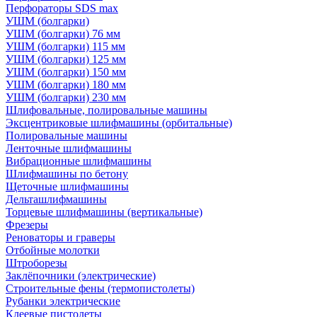
Перфораторы SDS max
УШМ (болгарки)
УШМ (болгарки) 76 мм
УШМ (болгарки) 115 мм
УШМ (болгарки) 125 мм
УШМ (болгарки) 150 мм
УШМ (болгарки) 180 мм
УШМ (болгарки) 230 мм
Шлифовальные, полировальные машины
Эксцентриковые шлифмашины (орбитальные)
Полировальные машины
Ленточные шлифмашины
Вибрационные шлифмашины
Шлифмашины по бетону
Щеточные шлифмашины
Дельташлифмашины
Торцевые шлифмашины (вертикальные)
Фрезеры
Реноваторы и граверы
Отбойные молотки
Штроборезы
Заклёпочники (электрические)
Строительные фены (термопистолеты)
Рубанки электрические
Клеевые пистолеты