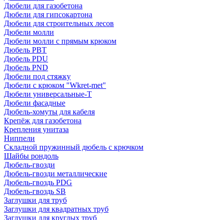
Дюбели для газобетона
Дюбели для гипсокартона
Дюбели для строительных лесов
Дюбели молли
Дюбели молли с прямым крюком
Дюбель PBT
Дюбель PDU
Дюбель PND
Дюбели под стяжку
Дюбели с крюком "Wkret-met"
Дюбели универсальные-Т
Дюбели фасадные
Дюбель-хомуты для кабеля
Крепёж для газобетона
Крепления унитаза
Ниппели
Складной пружинный дюбель с крючком
Шайбы рондоль
Дюбель-гвозди
Дюбель-гвозди металлические
Дюбель-гвоздь PDG
Дюбель-гвоздь SB
Заглушки для труб
Заглушки для квадратных труб
Заглушки для круглых труб