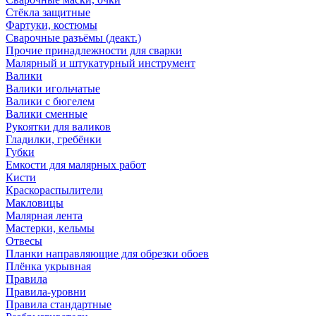
Стёкла защитные
Фартуки, костюмы
Сварочные разъёмы (деакт.)
Прочие принадлежности для сварки
Малярный и штукатурный инструмент
Валики
Валики игольчатые
Валики с бюгелем
Валики сменные
Рукоятки для валиков
Гладилки, гребёнки
Губки
Емкости для малярных работ
Кисти
Краскораспылители
Макловицы
Малярная лента
Мастерки, кельмы
Отвесы
Планки направляющие для обрезки обоев
Плёнка укрывная
Правила
Правила-уровни
Правила стандартные