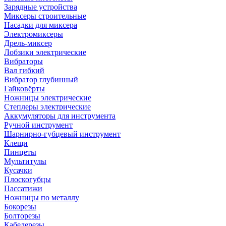
Зарядные устройства
Миксеры строительные
Насадки для миксера
Электромиксеры
Дрель-миксер
Лобзики электрические
Вибраторы
Вал гибкий
Вибратор глубинный
Гайковёрты
Ножницы электрические
Степлеры электрические
Аккумуляторы для инструмента
Ручной инструмент
Шарнирно-губцевый инструмент
Клещи
Пинцеты
Мультитулы
Кусачки
Плоскогубцы
Пассатижи
Ножницы по металлу
Бокорезы
Болторезы
Кабелерезы