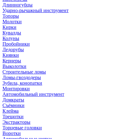
Длинногубцы
Ударно-рычажный инструмент
Топоры
Молотки
Кирки
Кувалды
Колуны
Пробойники
Ледорубы
Киянки
Кернеры
Выколотки
Строительные ломы
Ломы-гвоздодеры
Зубила, конопатки
Монтировки
Автомобильный инструмент
Домкраты
Съёмники
Клейма
Трещотки
Экстракторы
Торцевые головки
Воротки
Автомобильные щетки