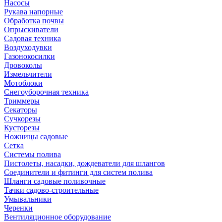
Насосы
Рукава напорные
Обработка почвы
Опрыскиватели
Садовая техника
Воздуходувки
Газонокосилки
Дровоколы
Измельчители
Мотоблоки
Снегоуборочная техника
Триммеры
Секаторы
Сучкорезы
Кусторезы
Ножницы садовые
Сетка
Системы полива
Пистолеты, насадки, дождеватели для шлангов
Соединители и фитинги для систем полива
Шланги садовые поливочные
Тачки садово-строительные
Умывальники
Черенки
Вентиляционное оборудование