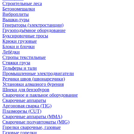
Строительные леса
Бетономешалки
Виброплиты
Вышки-туры
Генераторы (электростанции)
Грузоподъёмное оборудование
Буксировочные тросы
Крюки грузовые
Блоки и блочки
Лебёдки
Стропы текстильные
Стяжки груза
Тельферы и тали
Промышленные электродвигатели
Резчики швов (швонарезчики)
Установки алмазного бурения
Шнеки для бензобуров
Сварочное и паяльное оборудование
Сварочные аппараты
Аргоновая сварка (TIG)
Плазморезы (CUT)
Сварочные аппараты (MMA)
Сварочные полуавтоматы (MIG)
Горелки сварочные, газовые
Газовые горелки