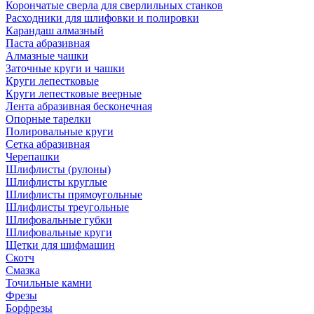
Корончатые сверла для сверлильных станков
Расходники для шлифовки и полировки
Карандаш алмазный
Паста абразивная
Алмазные чашки
Заточные круги и чашки
Круги лепестковые
Круги лепестковые веерные
Лента абразивная бесконечная
Опорные тарелки
Полировальные круги
Сетка абразивная
Черепашки
Шлифлисты (рулоны)
Шлифлисты круглые
Шлифлисты прямоугольные
Шлифлисты треугольные
Шлифовальные губки
Шлифовальные круги
Щетки для шифмашин
Скотч
Смазка
Точильные камни
Фрезы
Борфрезы