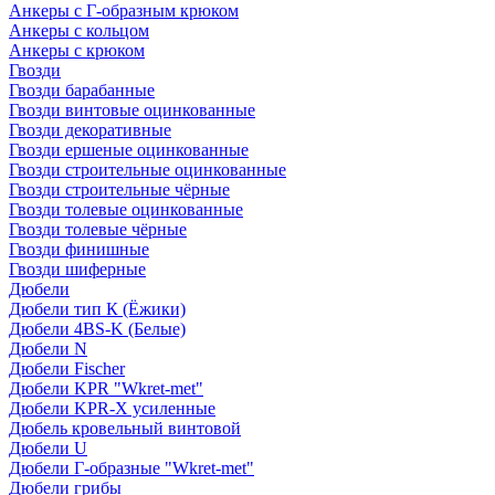
Анкеры с Г-образным крюком
Анкеры с кольцом
Анкеры с крюком
Гвозди
Гвозди барабанные
Гвозди винтовые оцинкованные
Гвозди декоративные
Гвозди ершеные оцинкованные
Гвозди строительные оцинкованные
Гвозди строительные чёрные
Гвозди толевые оцинкованные
Гвозди толевые чёрные
Гвозди финишные
Гвозди шиферные
Дюбели
Дюбели тип К (Ёжики)
Дюбели 4BS-K (Белые)
Дюбели N
Дюбели Fischer
Дюбели KPR "Wkret-met"
Дюбели KPR-Х усиленные
Дюбель кровельный винтовой
Дюбели U
Дюбели Г-образные "Wkret-met"
Дюбели грибы