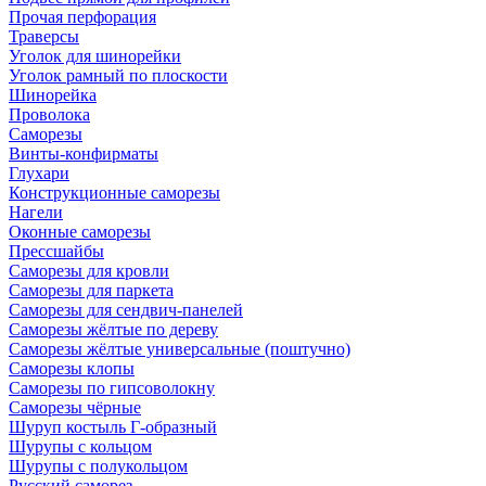
Прочая перфорация
Траверсы
Уголок для шинорейки
Уголок рамный по плоскости
Шинорейка
Проволока
Саморезы
Винты-конфирматы
Глухари
Конструкционные саморезы
Нагели
Оконные саморезы
Прессшайбы
Саморезы для кровли
Саморезы для паркета
Саморезы для сендвич-панелей
Саморезы жёлтые по дереву
Саморезы жёлтые универсальные (поштучно)
Саморезы клопы
Саморезы по гипсоволокну
Саморезы чёрные
Шуруп костыль Г-образный
Шурупы с кольцом
Шурупы с полукольцом
Русский саморез