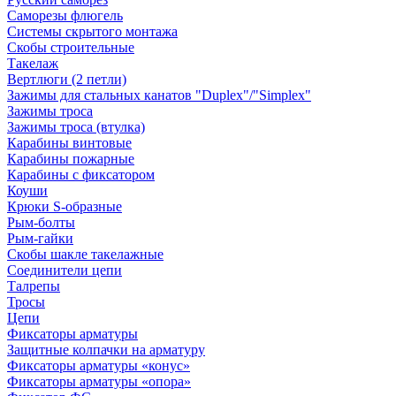
Саморезы флюгель
Системы скрытого монтажа
Скобы строительные
Такелаж
Вертлюги (2 петли)
Зажимы для стальных канатов "Duplex"/"Simplex"
Зажимы троса
Зажимы троса (втулка)
Карабины винтовые
Карабины пожарные
Карабины с фиксатором
Коуши
Крюки S-образные
Рым-болты
Рым-гайки
Скобы шакле такелажные
Соединители цепи
Талрепы
Тросы
Цепи
Фиксаторы арматуры
Защитные колпачки на арматуру
Фиксаторы арматуры «конус»
Фиксаторы арматуры «опора»