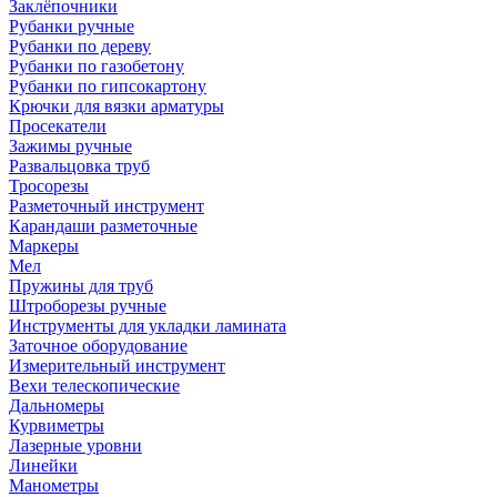
Заклёпочники
Рубанки ручные
Рубанки по дереву
Рубанки по газобетону
Рубанки по гипсокартону
Крючки для вязки арматуры
Просекатели
Зажимы ручные
Развальцовка труб
Тросорезы
Разметочный инструмент
Карандаши разметочные
Маркеры
Мел
Пружины для труб
Штроборезы ручные
Инструменты для укладки ламината
Заточное оборудование
Измерительный инструмент
Вехи телескопические
Дальномеры
Курвиметры
Лазерные уровни
Линейки
Манометры