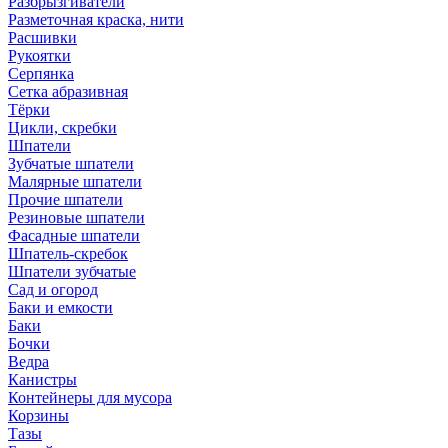
Разбрызгиватели
Разметочная краска, нити
Расшивки
Рукоятки
Серпянка
Сетка абразивная
Тёрки
Цикли, скребки
Шпатели
Зубчатые шпатели
Малярные шпатели
Прочие шпатели
Резиновые шпатели
Фасадные шпатели
Шпатель-скребок
Шпатели зубчатые
Сад и огород
Баки и емкости
Баки
Бочки
Ведра
Канистры
Контейнеры для мусора
Корзины
Тазы