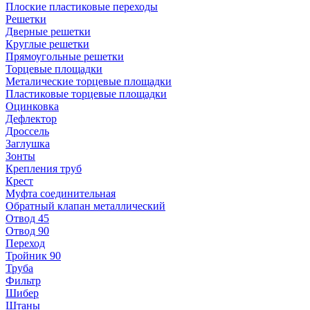
Плоские пластиковые переходы
Решетки
Дверные решетки
Круглые решетки
Прямоугольные решетки
Торцевые площадки
Металические торцевые площадки
Пластиковые торцевые площадки
Оцинковка
Дефлектор
Дроссель
Заглушка
Зонты
Крепления труб
Крест
Муфта соединительная
Обратный клапан металлический
Отвод 45
Отвод 90
Переход
Тройник 90
Труба
Фильтр
Шибер
Штаны