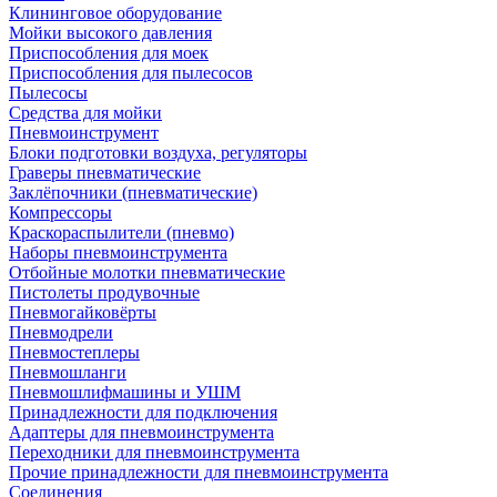
Клининговое оборудование
Мойки высокого давления
Приспособления для моек
Приспособления для пылесосов
Пылесосы
Средства для мойки
Пневмоинструмент
Блоки подготовки воздуха, регуляторы
Граверы пневматические
Заклёпочники (пневматические)
Компрессоры
Краскораспылители (пневмо)
Наборы пневмоинструмента
Отбойные молотки пневматические
Пистолеты продувочные
Пневмогайковёрты
Пневмодрели
Пневмостеплеры
Пневмошланги
Пневмошлифмашины и УШМ
Принадлежности для подключения
Адаптеры для пневмоинструмента
Переходники для пневмоинструмента
Прочие принадлежности для пневмоинструмента
Соединения