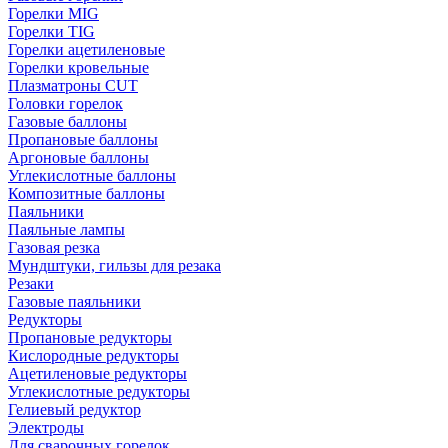
Горелки MIG
Горелки TIG
Горелки ацетиленовые
Горелки кровельные
Плазматроны CUT
Головки горелок
Газовые баллоны
Пропановые баллоны
Аргоновые баллоны
Углекислотные баллоны
Композитные баллоны
Паяльники
Паяльные лампы
Газовая резка
Мундштуки, гильзы для резака
Резаки
Газовые паяльники
Редукторы
Пропановые редукторы
Кислородные редукторы
Ацетиленовые редукторы
Углекислотные редукторы
Гелиевый редуктор
Электроды
Для сварочных горелок