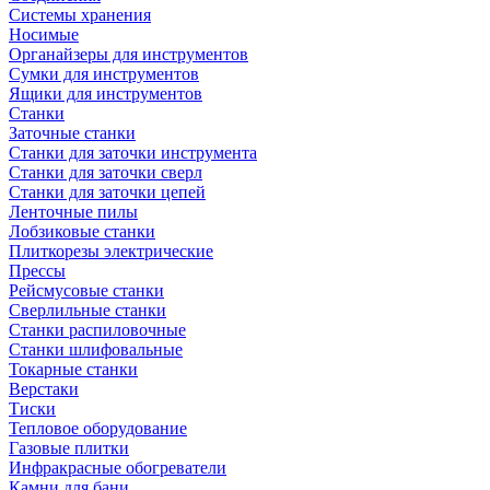
Системы хранения
Носимые
Органайзеры для инструментов
Сумки для инструментов
Ящики для инструментов
Станки
Заточные станки
Станки для заточки инструмента
Станки для заточки сверл
Станки для заточки цепей
Ленточные пилы
Лобзиковые станки
Плиткорезы электрические
Прессы
Рейсмусовые станки
Сверлильные станки
Станки распиловочные
Станки шлифовальные
Токарные станки
Верстаки
Тиски
Тепловое оборудование
Газовые плитки
Инфракрасные обогреватели
Камни для бани