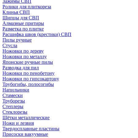
Зажимы СВП
Ролики для плиткореза
Клинья СВП
Щипцы для СВП
Алмазные притиры
Разметка по плитке
Расшифка швов (крестики) СВП
Пилы ручные
Стусла
Ножовки по дереву
Ножовки по металлу
Японские ручные пилы
Разводка для пил
Ножовки по пенобетону
Ножовки по гипсокартону
Трубогибы, полосогибы
Напильники
Стамески
Труборезы
Степлеры
Стеклорезы
Щётки металлические
Ножи и лезвия
Твердосплавные пластины
Присоски вакуумные