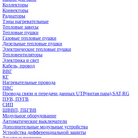
Коллекторы
Конвекторы
Радиаторы
Тэны нагревательные
Тепловые завесы
Тепловые пушки
Газовые тепловые пушки
Дизельные тепловые пушки
Электрические тепловые пушки
Тепловентиляторы
Электрика и свет
Кабель, провод
ВВГ
КГ
Нагревательные провода
ПВС
Провода связи и передачи данных UTP(витая пара),SAT,RG
ПУВ, ПУГВ
СИП
ШВВП, ПБГВВ
Модульное оборудование
Автоматические выключатели
Дополнительные модульные устройства
Устройства дифференциальной защиты
Заказные позиции