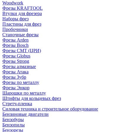
Woodwork
Фрезы KRAFTOOL
Втулки для фрезера
Наборы фрез
Пластины для фрез
Пробочники
Станочные фрезы
Фрезы Arden
Фрезы Bosch
Фрезы CMT (ЦРИ)
Фрезы Globus
Фрезы Strong
Фрезы алмазные
Фрезы Атака
Фрезы Зубр
Фрезы по металлу
Фрезы Энкор
Шарошки по металлу
Штифты для кольцевых фрез
Стретч-пленка
Силовая техника и строительное оборудование
Бензиновые двигатели
Бензобуры
Бензопилы
Бензорезы