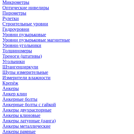
Микрометры
Оптические нивелиры
Пирометры
Рулетки
Строительные уровни
Гидроуровни
Уровни пузырьковые
Уровни пузырьковые магнитные
Уровни-угольники
Толщиномеры
Треноги (штативы)
Угольники
Штангенциркули
Щупы измерительные
Измерители влажности
Крепёж
Анкеры
Анкер клин
Анкерные болты
Анкерные болты с гайкой
Анкеры двухраспорные
Анкеры клиновые
Анкеры латунные (цанга)
Анкеры металлические
Анкеры рамные