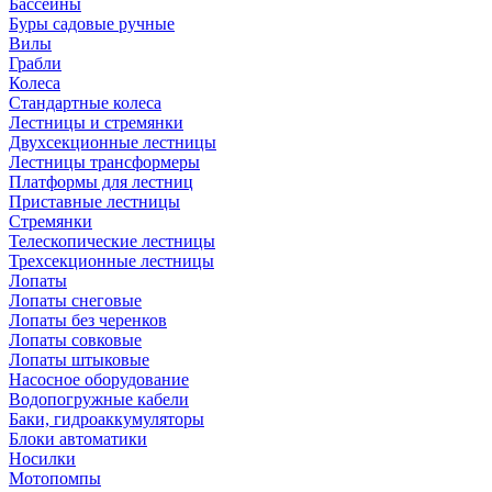
Бассейны
Буры садовые ручные
Вилы
Грабли
Колеса
Стандартные колеса
Лестницы и стремянки
Двухсекционные лестницы
Лестницы трансформеры
Платформы для лестниц
Приставные лестницы
Стремянки
Телескопические лестницы
Трехсекционные лестницы
Лопаты
Лопаты снеговые
Лопаты без черенков
Лопаты совковые
Лопаты штыковые
Насосное оборудование
Водопогружные кабели
Баки, гидроаккумуляторы
Блоки автоматики
Носилки
Мотопомпы