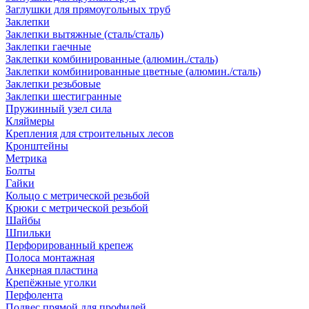
Заглушки для прямоугольных труб
Заклепки
Заклепки вытяжные (сталь/сталь)
Заклепки гаечные
Заклепки комбинированные (алюмин./сталь)
Заклепки комбинированные цветные (алюмин./сталь)
Заклепки резьбовые
Заклепки шестигранные
Пружинный узел сила
Кляймеры
Крепления для строительных лесов
Кронштейны
Метрика
Болты
Гайки
Кольцо с метрической резьбой
Крюки с метрической резьбой
Шайбы
Шпильки
Перфорированный крепеж
Полоса монтажная
Анкерная пластина
Крепёжные уголки
Перфолента
Подвес прямой для профилей