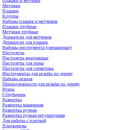
Плашки и метчики
Метчики
Плашки
Клуппы
Наборы плашек и метчиков
Плашки трубные
Метчики трубные
Держатели для метчиков
Держатели для плашек
Наборы инструмента (смешанные)
Пистолеты
Пистолеты монтажные
Пистолеты для пены
Пистолеты для герметика
Инструменты для резьбы по дереву
Наборы резцов
Принадлежности для резьбы по дереву
Резцы
Струбцины
Развертка
Развертка машинная
Развертка ручная
Развертка ручная регулируемая
Для работы с плиткой
Плиткорезы