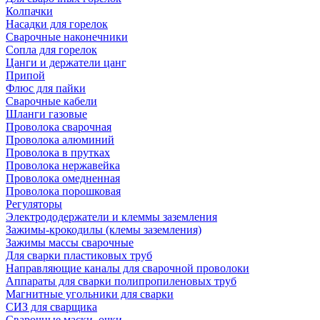
Колпачки
Насадки для горелок
Сварочные наконечники
Сопла для горелок
Цанги и держатели цанг
Припой
Флюс для пайки
Сварочные кабели
Шланги газовые
Проволока сварочная
Проволока алюминий
Проволока в прутках
Проволока нержавейка
Проволока омедненная
Проволока порошковая
Регуляторы
Электрододержатели и клеммы заземления
Зажимы-крокодилы (клемы заземления)
Зажимы массы сварочные
Для сварки пластиковых труб
Направляющие каналы для сварочной проволоки
Аппараты для сварки полипропиленовых труб
Магнитные угольники для сварки
СИЗ для сварщика
Сварочные маски, очки