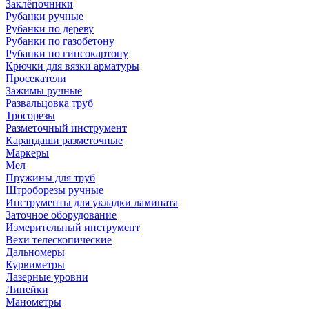
Заклёпочники
Рубанки ручные
Рубанки по дереву
Рубанки по газобетону
Рубанки по гипсокартону
Крючки для вязки арматуры
Просекатели
Зажимы ручные
Развальцовка труб
Тросорезы
Разметочный инструмент
Карандаши разметочные
Маркеры
Мел
Пружины для труб
Штроборезы ручные
Инструменты для укладки ламината
Заточное оборудование
Измерительный инструмент
Вехи телескопические
Дальномеры
Курвиметры
Лазерные уровни
Линейки
Манометры