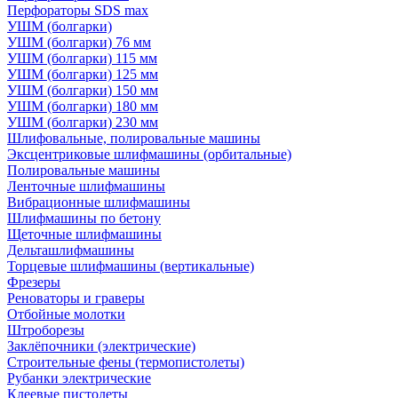
Перфораторы SDS max
УШМ (болгарки)
УШМ (болгарки) 76 мм
УШМ (болгарки) 115 мм
УШМ (болгарки) 125 мм
УШМ (болгарки) 150 мм
УШМ (болгарки) 180 мм
УШМ (болгарки) 230 мм
Шлифовальные, полировальные машины
Эксцентриковые шлифмашины (орбитальные)
Полировальные машины
Ленточные шлифмашины
Вибрационные шлифмашины
Шлифмашины по бетону
Щеточные шлифмашины
Дельташлифмашины
Торцевые шлифмашины (вертикальные)
Фрезеры
Реноваторы и граверы
Отбойные молотки
Штроборезы
Заклёпочники (электрические)
Строительные фены (термопистолеты)
Рубанки электрические
Клеевые пистолеты