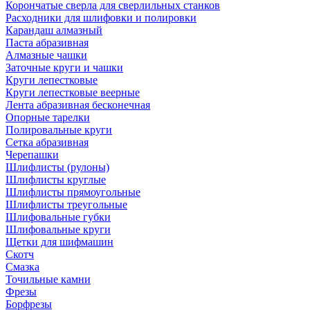
Корончатые сверла для сверлильных станков
Расходники для шлифовки и полировки
Карандаш алмазный
Паста абразивная
Алмазные чашки
Заточные круги и чашки
Круги лепестковые
Круги лепестковые веерные
Лента абразивная бесконечная
Опорные тарелки
Полировальные круги
Сетка абразивная
Черепашки
Шлифлисты (рулоны)
Шлифлисты круглые
Шлифлисты прямоугольные
Шлифлисты треугольные
Шлифовальные губки
Шлифовальные круги
Щетки для шифмашин
Скотч
Смазка
Точильные камни
Фрезы
Борфрезы