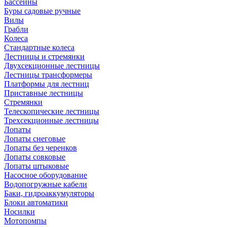
Бассейны
Буры садовые ручные
Вилы
Грабли
Колеса
Стандартные колеса
Лестницы и стремянки
Двухсекционные лестницы
Лестницы трансформеры
Платформы для лестниц
Приставные лестницы
Стремянки
Телескопические лестницы
Трехсекционные лестницы
Лопаты
Лопаты снеговые
Лопаты без черенков
Лопаты совковые
Лопаты штыковые
Насосное оборудование
Водопогружные кабели
Баки, гидроаккумуляторы
Блоки автоматики
Носилки
Мотопомпы