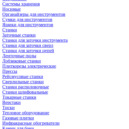
Системы хранения
Носимые
Органайзеры для инструментов
Сумки для инструментов
Ящики для инструментов
Станки
Заточные станки
Станки для заточки инструмента
Станки для заточки сверл
Станки для заточки цепей
Ленточные пилы
Лобзиковые станки
Плиткорезы электрические
Прессы
Рейсмусовые станки
Сверлильные станки
Станки распиловочные
Станки шлифовальные
Токарные станки
Верстаки
Тиски
Тепловое оборудование
Газовые плитки
Инфракрасные обогреватели
Камни для бани