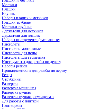
Плашки и метчики
Метчики
Плашки
Клуппы
Наборы плашек и метчиков
Плашки трубные
Метчики трубные
Держатели для метчиков
Держатели для плашек
Наборы инструмента (смешанные)
Пистолеты
Пистолеты монтажные
Пистолеты для пены
Пистолеты для герметика
Инструменты для резьбы по дереву
Наборы резцов
Принадлежности для резьбы по дереву
Резцы
Струбцины
Развертка
Развертка машинная
Развертка ручная
Развертка ручная регулируемая
Для работы с плиткой
Плиткорезы