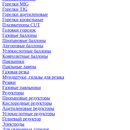
Горелки MIG
Горелки TIG
Горелки ацетиленовые
Горелки кровельные
Плазматроны CUT
Головки горелок
Газовые баллоны
Пропановые баллоны
Аргоновые баллоны
Углекислотные баллоны
Композитные баллоны
Паяльники
Паяльные лампы
Газовая резка
Мундштуки, гильзы для резака
Резаки
Газовые паяльники
Редукторы
Пропановые редукторы
Кислородные редукторы
Ацетиленовые редукторы
Углекислотные редукторы
Гелиевый редуктор
Электроды
Для сварочных горелок