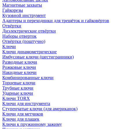
Магнитные захваты
Гайкорезы
Кузовной инструмент
Адаптеры и переходники для трещёток и гайковёртов
Отвёртки
Диэлектрические отвёртки
Наборы отверток
Отвёртки (поштучно)
Ключи
Ключи динамометрические
Имбусовые ключи (шестигранники)
Разводные ключи
Рожковые ключи
Накидные ключи
Комбинированные ключи
Торцевые ключи
Трубные ключи
Ударные ключи
Ключи TORX
Ключи для инструмента
Ступенчатые ключи (для американок)
Ключи для метчиков
Ключи для плашек
Ключи к пружинному зажиму