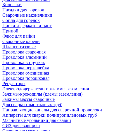
Колпачки
Насадки для горелок
Сварочные наконечники
Сопла для горелок
Цанги и держатели цанг
Припой
Флюс для пайки
Сварочные кабели
Шланги газовые
Проволока сварочная
Проволока алюминий
Проволока в прутках
Проволока нержавейка
Проволока омедненная
Проволока порошковая
Регуляторы
Электрододержатели и клеммы заземления
Зажимы-крокодилы (клемы заземления)
Зажимы массы сварочные
Для сварки пластиковых труб
Направляющие каналы для сварочной проволоки
Аппараты для сварки полипропиленовых труб
Магнитные угольники для сварки
СИЗ для сварщика
Сварочные маски, очки