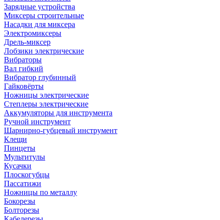
Зарядные устройства
Миксеры строительные
Насадки для миксера
Электромиксеры
Дрель-миксер
Лобзики электрические
Вибраторы
Вал гибкий
Вибратор глубинный
Гайковёрты
Ножницы электрические
Степлеры электрические
Аккумуляторы для инструмента
Ручной инструмент
Шарнирно-губцевый инструмент
Клещи
Пинцеты
Мультитулы
Кусачки
Плоскогубцы
Пассатижи
Ножницы по металлу
Бокорезы
Болторезы
Кабелерезы