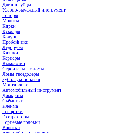
Длинногубцы
Ударно-рычажный инструмент
Топоры
Молотки
Кирки
Кувалды
Колуны
Пробойники
Ледорубы
Киянки
Кернеры
Выколотки
Строительные ломы
Ломы-гвоздодеры
Зубила, конопатки
Монтировки
Автомобильный инструмент
Домкраты
Съёмники
Клейма
Трещотки
Экстракторы
Торцевые головки
Воротки
Автомобильные щетки