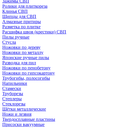
Зажимы СВП
Ролики для плиткореза
Клинья СВП
Щипцы для СВП
Алмазные притиры
Разметка по плитке
Расшифка швов (крестики) СВП
Пилы ручные
Стусла
Ножовки по дереву
Ножовки по металлу
Японские ручные пилы
Разводка для пил
Ножовки по пенобетону
Ножовки по гипсокартону
Трубогибы, полосогибы
Напильники
Стамески
Труборезы
Степлеры
Стеклорезы
Щётки металлические
Ножи и лезвия
Твердосплавные пластины
Присоски вакуумные