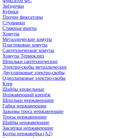
Фиксатор ФС
Звёздочки
Кубики
Прочие фиксаторы
Стульчики
Стяжные винты
Хомуты
Металлические хомуты
Пластиковые хомуты
Сантехнические хомуты
Хомуты Термоклип
Шпильки сантехнические
Электро-скобы металлические
Двухлапковые электро-скобы
Однолапковые электро-скобы
Kreg
Шайбы кровельные
Нержавеющий крепёж
Шпильки нержавеющие
Гайки нержавеющие
Зажимы троса нержавеющие
Тросы нержавеющие
Шайбы нержавеющие
Заклёпки нержавеющие
Болты нержавейка (А2)