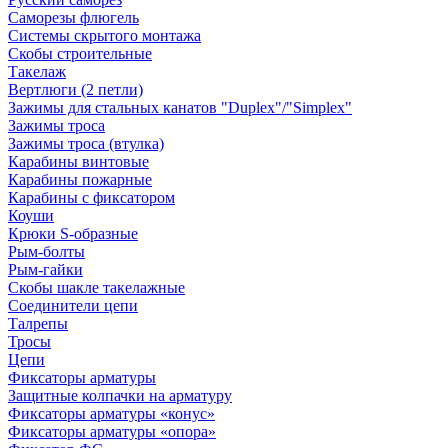
Саморезы флюгель
Системы скрытого монтажа
Скобы строительные
Такелаж
Вертлюги (2 петли)
Зажимы для стальных канатов "Duplex"/"Simplex"
Зажимы троса
Зажимы троса (втулка)
Карабины винтовые
Карабины пожарные
Карабины с фиксатором
Коуши
Крюки S-образные
Рым-болты
Рым-гайки
Скобы шакле такелажные
Соединители цепи
Талрепы
Тросы
Цепи
Фиксаторы арматуры
Защитные колпачки на арматуру
Фиксаторы арматуры «конус»
Фиксаторы арматуры «опора»