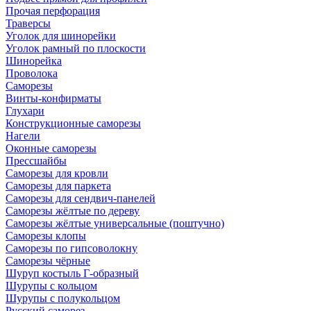
Прочая перфорация
Траверсы
Уголок для шинорейки
Уголок рамный по плоскости
Шинорейка
Проволока
Саморезы
Винты-конфирматы
Глухари
Конструкционные саморезы
Нагели
Оконные саморезы
Прессшайбы
Саморезы для кровли
Саморезы для паркета
Саморезы для сендвич-панелей
Саморезы жёлтые по дереву
Саморезы жёлтые универсальные (поштучно)
Саморезы клопы
Саморезы по гипсоволокну
Саморезы чёрные
Шуруп костыль Г-образный
Шурупы с кольцом
Шурупы с полукольцом
Русский саморез