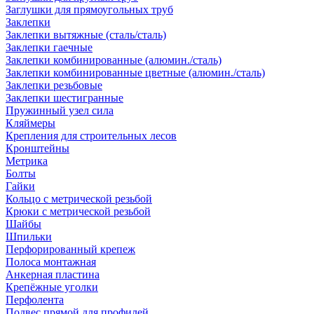
Заглушки для прямоугольных труб
Заклепки
Заклепки вытяжные (сталь/сталь)
Заклепки гаечные
Заклепки комбинированные (алюмин./сталь)
Заклепки комбинированные цветные (алюмин./сталь)
Заклепки резьбовые
Заклепки шестигранные
Пружинный узел сила
Кляймеры
Крепления для строительных лесов
Кронштейны
Метрика
Болты
Гайки
Кольцо с метрической резьбой
Крюки с метрической резьбой
Шайбы
Шпильки
Перфорированный крепеж
Полоса монтажная
Анкерная пластина
Крепёжные уголки
Перфолента
Подвес прямой для профилей