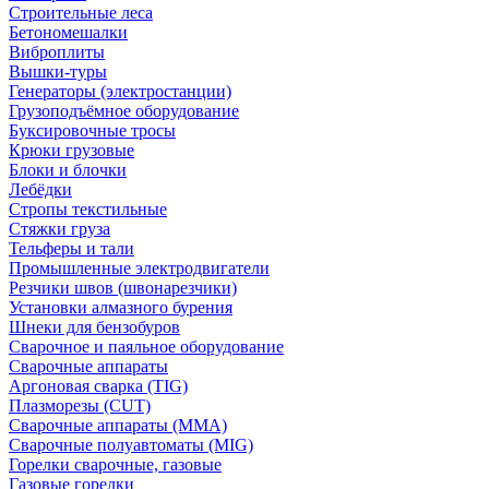
Строительные леса
Бетономешалки
Виброплиты
Вышки-туры
Генераторы (электростанции)
Грузоподъёмное оборудование
Буксировочные тросы
Крюки грузовые
Блоки и блочки
Лебёдки
Стропы текстильные
Стяжки груза
Тельферы и тали
Промышленные электродвигатели
Резчики швов (швонарезчики)
Установки алмазного бурения
Шнеки для бензобуров
Сварочное и паяльное оборудование
Сварочные аппараты
Аргоновая сварка (TIG)
Плазморезы (CUT)
Сварочные аппараты (MMA)
Сварочные полуавтоматы (MIG)
Горелки сварочные, газовые
Газовые горелки