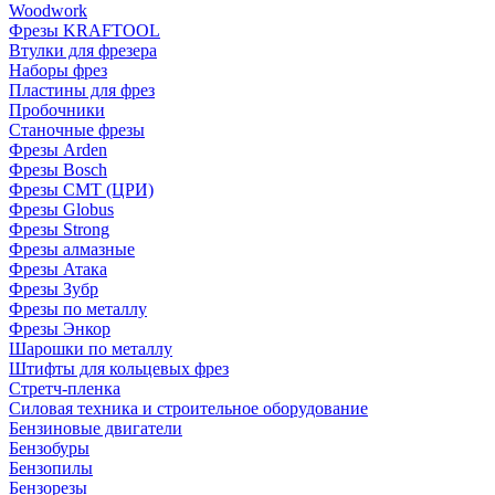
Woodwork
Фрезы KRAFTOOL
Втулки для фрезера
Наборы фрез
Пластины для фрез
Пробочники
Станочные фрезы
Фрезы Arden
Фрезы Bosch
Фрезы CMT (ЦРИ)
Фрезы Globus
Фрезы Strong
Фрезы алмазные
Фрезы Атака
Фрезы Зубр
Фрезы по металлу
Фрезы Энкор
Шарошки по металлу
Штифты для кольцевых фрез
Стретч-пленка
Силовая техника и строительное оборудование
Бензиновые двигатели
Бензобуры
Бензопилы
Бензорезы