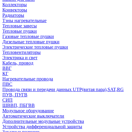
Коллекторы
Конвекторы
Радиаторы
Тэны нагревательные
Тепловые завесы
Тепловые пушки
Газовые тепловые пушки
Дизельные тепловые пушки
Электрические тепловые пушки
Тепловентиляторы
Электрика и свет
Кабель, провод
ВВГ
КГ
Нагревательные провода
ПВС
Провода связи и передачи данных UTP(витая пара),SAT,RG
ПУВ, ПУГВ
СИП
ШВВП, ПБГВВ
Модульное оборудование
Автоматические выключатели
Дополнительные модульные устройства
Устройства дифференциальной защиты
Заказные позиции