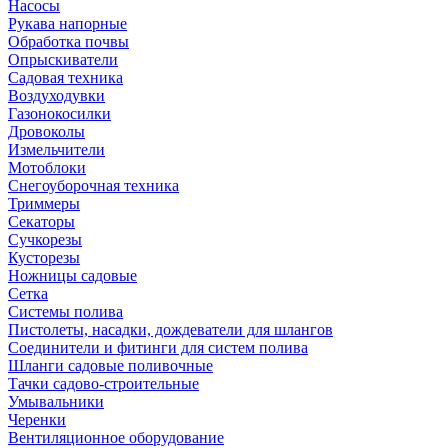
Насосы
Рукава напорные
Обработка почвы
Опрыскиватели
Садовая техника
Воздуходувки
Газонокосилки
Дровоколы
Измельчители
Мотоблоки
Снегоуборочная техника
Триммеры
Секаторы
Сучкорезы
Кусторезы
Ножницы садовые
Сетка
Системы полива
Пистолеты, насадки, дождеватели для шлангов
Соединители и фитинги для систем полива
Шланги садовые поливочные
Тачки садово-строительные
Умывальники
Черенки
Вентиляционное оборудование