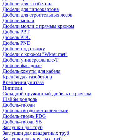
Дюбели для газобетона
Дюбели для гипсокартона
Дюбели для строительных лесов
Дюбели молли
Дюбели молли с прямым крюком
Дюбель PBT
Дюбель PDU
Дюбель PND
Дюбели под стяжку
Дюбели с крюком "Wkret-met"
Дюбели универсальные-Т
Дюбели фасадные
Дюбель-хомуты для кабеля
Крепёж для газобетона
Крепления унитаза
Ниппели
Складной пружинный дюбель с крючком
Шайбы рондоль
Дюбель-гвозди
Дюбель-гвозди металлические
Дюбель-гвоздь PDG
Дюбель-гвоздь SB
Заглушки для труб
Заглушки для квадратных труб
Заглушки для круглых труб