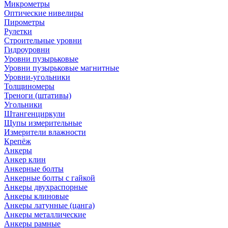
Микрометры
Оптические нивелиры
Пирометры
Рулетки
Строительные уровни
Гидроуровни
Уровни пузырьковые
Уровни пузырьковые магнитные
Уровни-угольники
Толщиномеры
Треноги (штативы)
Угольники
Штангенциркули
Щупы измерительные
Измерители влажности
Крепёж
Анкеры
Анкер клин
Анкерные болты
Анкерные болты с гайкой
Анкеры двухраспорные
Анкеры клиновые
Анкеры латунные (цанга)
Анкеры металлические
Анкеры рамные