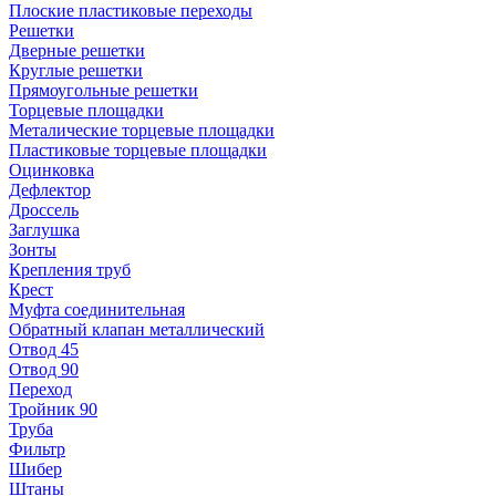
Плоские пластиковые переходы
Решетки
Дверные решетки
Круглые решетки
Прямоугольные решетки
Торцевые площадки
Металические торцевые площадки
Пластиковые торцевые площадки
Оцинковка
Дефлектор
Дроссель
Заглушка
Зонты
Крепления труб
Крест
Муфта соединительная
Обратный клапан металлический
Отвод 45
Отвод 90
Переход
Тройник 90
Труба
Фильтр
Шибер
Штаны