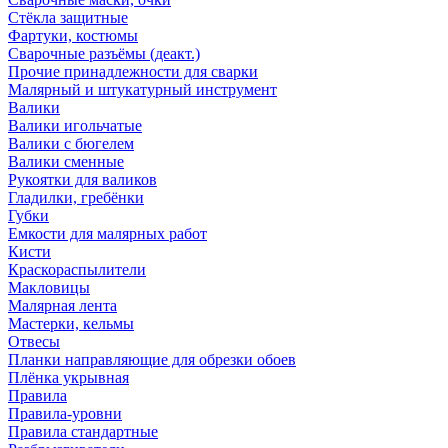
Стёкла защитные
Фартуки, костюмы
Сварочные разъёмы (деакт.)
Прочие принадлежности для сварки
Малярный и штукатурный инструмент
Валики
Валики игольчатые
Валики с бюгелем
Валики сменные
Рукоятки для валиков
Гладилки, гребёнки
Губки
Емкости для малярных работ
Кисти
Краскораспылители
Макловицы
Малярная лента
Мастерки, кельмы
Отвесы
Планки направляющие для обрезки обоев
Плёнка укрывная
Правила
Правила-уровни
Правила стандартные