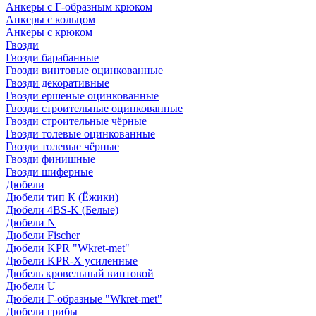
Анкеры с Г-образным крюком
Анкеры с кольцом
Анкеры с крюком
Гвозди
Гвозди барабанные
Гвозди винтовые оцинкованные
Гвозди декоративные
Гвозди ершеные оцинкованные
Гвозди строительные оцинкованные
Гвозди строительные чёрные
Гвозди толевые оцинкованные
Гвозди толевые чёрные
Гвозди финишные
Гвозди шиферные
Дюбели
Дюбели тип К (Ёжики)
Дюбели 4BS-K (Белые)
Дюбели N
Дюбели Fischer
Дюбели KPR "Wkret-met"
Дюбели KPR-Х усиленные
Дюбель кровельный винтовой
Дюбели U
Дюбели Г-образные "Wkret-met"
Дюбели грибы