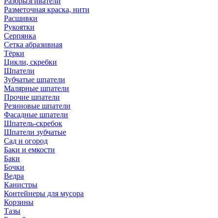
Разбрызгиватели
Разметочная краска, нити
Расшивки
Рукоятки
Серпянка
Сетка абразивная
Тёрки
Цикли, скребки
Шпатели
Зубчатые шпатели
Малярные шпатели
Прочие шпатели
Резиновые шпатели
Фасадные шпатели
Шпатель-скребок
Шпатели зубчатые
Сад и огород
Баки и емкости
Баки
Бочки
Ведра
Канистры
Контейнеры для мусора
Корзины
Тазы