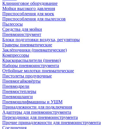
Клининговое оборудование
Мойки высокого давления
Приспособления для моек
Приспособления для пылесосов
Пылесосы
Средства для мойки
Пневмоинструмент
Блоки подготовки воздуха, регуляторы
Граверы пневматические
Заклёпочники (пневматические)
Компрессоры
Краскораспылители (пневмо)
Наборы пневмоинструмента
Отбойные молотки пневматические
Пистолеты продувочные
Пневмогайковёрты
Пневмодрели
Пневмостеплеры
Пневмошланги
Пневмошлифмашины и УШМ
Принадлежности для подключения
Адаптеры для пневмоинструмента
Переходники для пневмоинструмента
Прочие принадлежности для пневмоинструмента
Соединения