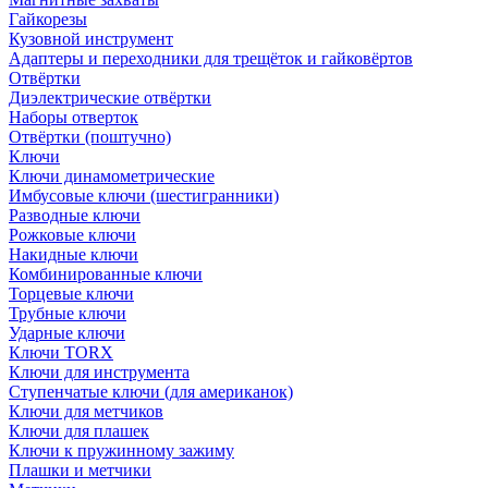
Гайкорезы
Кузовной инструмент
Адаптеры и переходники для трещёток и гайковёртов
Отвёртки
Диэлектрические отвёртки
Наборы отверток
Отвёртки (поштучно)
Ключи
Ключи динамометрические
Имбусовые ключи (шестигранники)
Разводные ключи
Рожковые ключи
Накидные ключи
Комбинированные ключи
Торцевые ключи
Трубные ключи
Ударные ключи
Ключи TORX
Ключи для инструмента
Ступенчатые ключи (для американок)
Ключи для метчиков
Ключи для плашек
Ключи к пружинному зажиму
Плашки и метчики