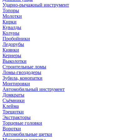
Ударно-рычажный инструмент
Топоры
Молотки
Кирки
Кувалды
Колуны
Пробойники
Ледорубы
Киянки
Кернеры
Выколотки
Строительные ломы
Ломы-гвоздодеры
Зубила, конопатки
Монтировки
Автомобильный инструмент
Домкраты
Съёмники
Клейма
Трещотки
Экстракторы
Торцевые головки
Воротки
Автомобильные щетки
Магнитные захваты