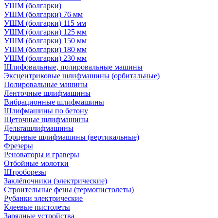
УШМ (болгарки)
УШМ (болгарки) 76 мм
УШМ (болгарки) 115 мм
УШМ (болгарки) 125 мм
УШМ (болгарки) 150 мм
УШМ (болгарки) 180 мм
УШМ (болгарки) 230 мм
Шлифовальные, полировальные машины
Эксцентриковые шлифмашины (орбитальные)
Полировальные машины
Ленточные шлифмашины
Вибрационные шлифмашины
Шлифмашины по бетону
Щеточные шлифмашины
Дельташлифмашины
Торцевые шлифмашины (вертикальные)
Фрезеры
Реноваторы и граверы
Отбойные молотки
Штроборезы
Заклёпочники (электрические)
Строительные фены (термопистолеты)
Рубанки электрические
Клеевые пистолеты
Зарядные устройства