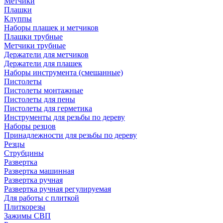
Метчики
Плашки
Клуппы
Наборы плашек и метчиков
Плашки трубные
Метчики трубные
Держатели для метчиков
Держатели для плашек
Наборы инструмента (смешанные)
Пистолеты
Пистолеты монтажные
Пистолеты для пены
Пистолеты для герметика
Инструменты для резьбы по дереву
Наборы резцов
Принадлежности для резьбы по дереву
Резцы
Струбцины
Развертка
Развертка машинная
Развертка ручная
Развертка ручная регулируемая
Для работы с плиткой
Плиткорезы
Зажимы СВП