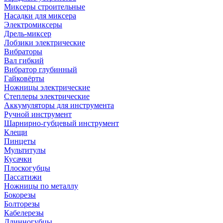
Миксеры строительные
Насадки для миксера
Электромиксеры
Дрель-миксер
Лобзики электрические
Вибраторы
Вал гибкий
Вибратор глубинный
Гайковёрты
Ножницы электрические
Степлеры электрические
Аккумуляторы для инструмента
Ручной инструмент
Шарнирно-губцевый инструмент
Клещи
Пинцеты
Мультитулы
Кусачки
Плоскогубцы
Пассатижи
Ножницы по металлу
Бокорезы
Болторезы
Кабелерезы
Длинногубцы