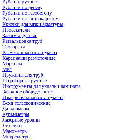
Рубанки ручные
Рубанки по дереву
Рубанки по газобетону
Рубанки по гипсокартону
Крючки для вязки арматуры
Просекатели
Зажимы ручные
Развальцовка труб
Тросорезы
Разметочный инструмент
Карандаши разметочные
Маркеры
Мел
Пружины для труб
Штроборезы ручные
Инструменты для укладки ламината
Заточное оборудование
Измерительный инструмент
Вехи телескопические
Дальномеры
Курвиметры
Лазерные уровни
Линейки
Манометры
Микрометры