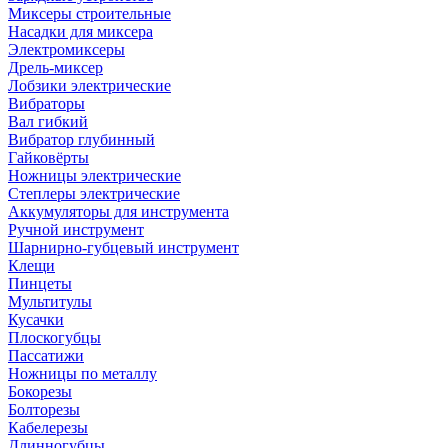
Миксеры строительные
Насадки для миксера
Электромиксеры
Дрель-миксер
Лобзики электрические
Вибраторы
Вал гибкий
Вибратор глубинный
Гайковёрты
Ножницы электрические
Степлеры электрические
Аккумуляторы для инструмента
Ручной инструмент
Шарнирно-губцевый инструмент
Клещи
Пинцеты
Мультитулы
Кусачки
Плоскогубцы
Пассатижи
Ножницы по металлу
Бокорезы
Болторезы
Кабелерезы
Длинногубцы