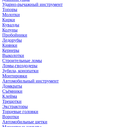
Ударно-рычажный инструмент
Топоры
Молотки
Кирки
Кувалды
Колуны
Пробойники
Ледорубы
Киянки
Кернеры
Выколотки
Строительные ломы
Ломы-гвоздодеры
Зубила, конопатки
Монтировки
Автомобильный инструмент
Домкраты
Съёмники
Клейма
Трещотки
Экстракторы
Торцевые головки
Воротки
Автомобильные щетки
Магнитные захваты