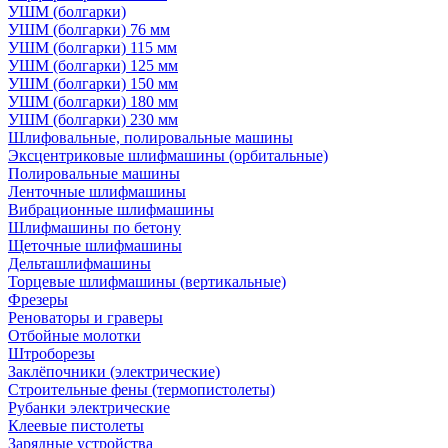
УШМ (болгарки)
УШМ (болгарки) 76 мм
УШМ (болгарки) 115 мм
УШМ (болгарки) 125 мм
УШМ (болгарки) 150 мм
УШМ (болгарки) 180 мм
УШМ (болгарки) 230 мм
Шлифовальные, полировальные машины
Эксцентриковые шлифмашины (орбитальные)
Полировальные машины
Ленточные шлифмашины
Вибрационные шлифмашины
Шлифмашины по бетону
Щеточные шлифмашины
Дельташлифмашины
Торцевые шлифмашины (вертикальные)
Фрезеры
Реноваторы и граверы
Отбойные молотки
Штроборезы
Заклёпочники (электрические)
Строительные фены (термопистолеты)
Рубанки электрические
Клеевые пистолеты
Зарядные устройства