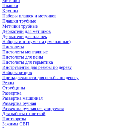
Метчики
Плашки
Клуппы
Наборы плашек и метчиков
Плашки трубные
Метчики трубные
Держатели для метчиков
Держатели для плашек
Наборы инструмента (смешанные)
Пистолеты
Пистолеты монтажные
Пистолеты для пены
Пистолеты для герметика
Инструменты для резьбы по дереву
Наборы резцов
Принадлежности для резьбы по дереву
Резцы
Струбцины
Развертка
Развертка машинная
Развертка ручная
Развертка ручная регулируемая
Для работы с плиткой
Плиткорезы
Зажимы СВП