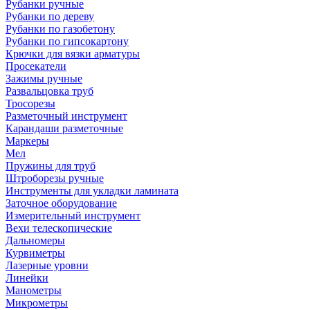
Рубанки ручные
Рубанки по дереву
Рубанки по газобетону
Рубанки по гипсокартону
Крючки для вязки арматуры
Просекатели
Зажимы ручные
Развальцовка труб
Тросорезы
Разметочный инструмент
Карандаши разметочные
Маркеры
Мел
Пружины для труб
Штроборезы ручные
Инструменты для укладки ламината
Заточное оборудование
Измерительный инструмент
Вехи телескопические
Дальномеры
Курвиметры
Лазерные уровни
Линейки
Манометры
Микрометры