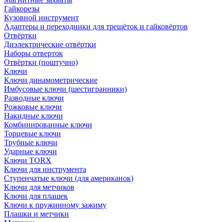
Гайкорезы
Кузовной инструмент
Адаптеры и переходники для трещёток и гайковёртов
Отвёртки
Диэлектрические отвёртки
Наборы отверток
Отвёртки (поштучно)
Ключи
Ключи динамометрические
Имбусовые ключи (шестигранники)
Разводные ключи
Рожковые ключи
Накидные ключи
Комбинированные ключи
Торцевые ключи
Трубные ключи
Ударные ключи
Ключи TORX
Ключи для инструмента
Ступенчатые ключи (для американок)
Ключи для метчиков
Ключи для плашек
Ключи к пружинному зажиму
Плашки и метчики