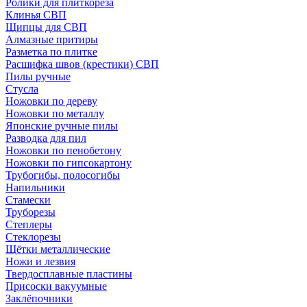
Ролики для плиткореза
Клинья СВП
Щипцы для СВП
Алмазные притиры
Разметка по плитке
Расшифка швов (крестики) СВП
Пилы ручные
Стусла
Ножовки по дереву
Ножовки по металлу
Японские ручные пилы
Разводка для пил
Ножовки по пенобетону
Ножовки по гипсокартону
Трубогибы, полосогибы
Напильники
Стамески
Труборезы
Степлеры
Стеклорезы
Щётки металлические
Ножи и лезвия
Твердосплавные пластины
Присоски вакуумные
Заклёпочники