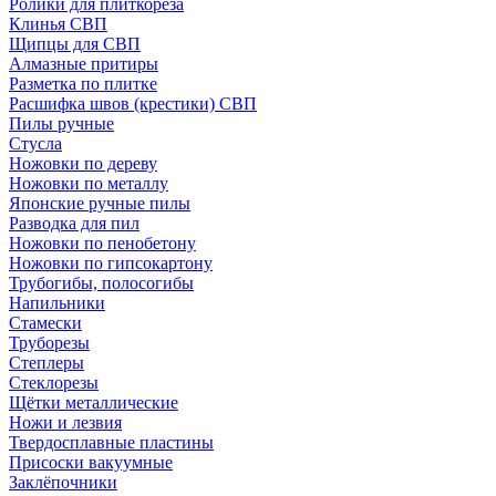
Ролики для плиткореза
Клинья СВП
Щипцы для СВП
Алмазные притиры
Разметка по плитке
Расшифка швов (крестики) СВП
Пилы ручные
Стусла
Ножовки по дереву
Ножовки по металлу
Японские ручные пилы
Разводка для пил
Ножовки по пенобетону
Ножовки по гипсокартону
Трубогибы, полосогибы
Напильники
Стамески
Труборезы
Степлеры
Стеклорезы
Щётки металлические
Ножи и лезвия
Твердосплавные пластины
Присоски вакуумные
Заклёпочники