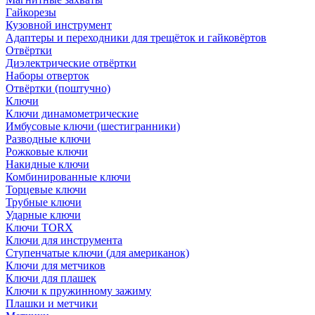
Гайкорезы
Кузовной инструмент
Адаптеры и переходники для трещёток и гайковёртов
Отвёртки
Диэлектрические отвёртки
Наборы отверток
Отвёртки (поштучно)
Ключи
Ключи динамометрические
Имбусовые ключи (шестигранники)
Разводные ключи
Рожковые ключи
Накидные ключи
Комбинированные ключи
Торцевые ключи
Трубные ключи
Ударные ключи
Ключи TORX
Ключи для инструмента
Ступенчатые ключи (для американок)
Ключи для метчиков
Ключи для плашек
Ключи к пружинному зажиму
Плашки и метчики