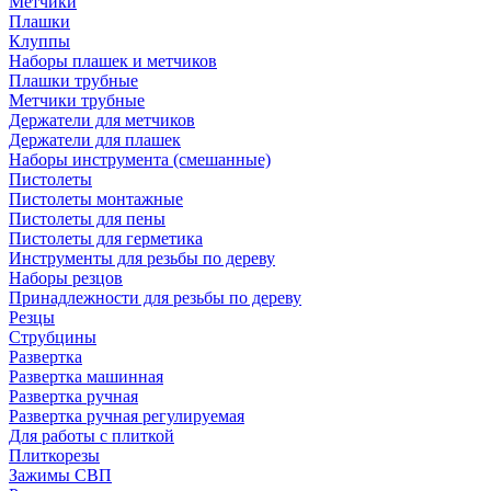
Метчики
Плашки
Клуппы
Наборы плашек и метчиков
Плашки трубные
Метчики трубные
Держатели для метчиков
Держатели для плашек
Наборы инструмента (смешанные)
Пистолеты
Пистолеты монтажные
Пистолеты для пены
Пистолеты для герметика
Инструменты для резьбы по дереву
Наборы резцов
Принадлежности для резьбы по дереву
Резцы
Струбцины
Развертка
Развертка машинная
Развертка ручная
Развертка ручная регулируемая
Для работы с плиткой
Плиткорезы
Зажимы СВП