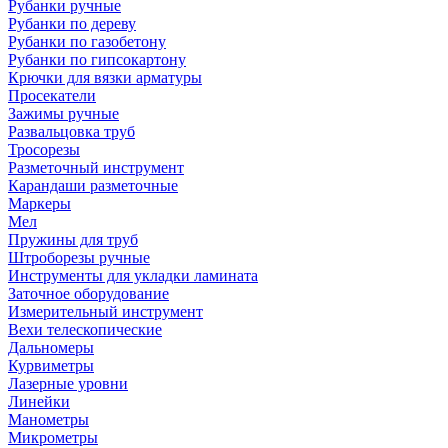
Рубанки ручные
Рубанки по дереву
Рубанки по газобетону
Рубанки по гипсокартону
Крючки для вязки арматуры
Просекатели
Зажимы ручные
Развальцовка труб
Тросорезы
Разметочный инструмент
Карандаши разметочные
Маркеры
Мел
Пружины для труб
Штроборезы ручные
Инструменты для укладки ламината
Заточное оборудование
Измерительный инструмент
Вехи телескопические
Дальномеры
Курвиметры
Лазерные уровни
Линейки
Манометры
Микрометры