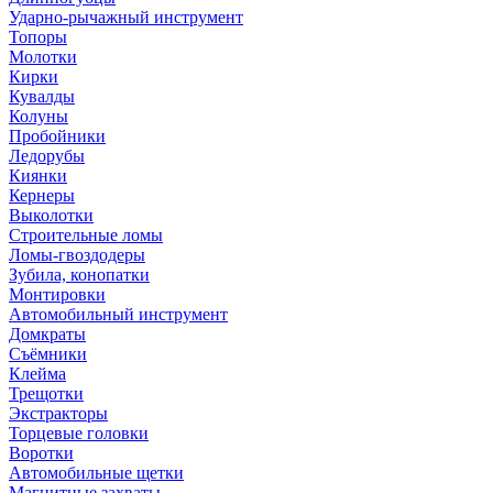
Ударно-рычажный инструмент
Топоры
Молотки
Кирки
Кувалды
Колуны
Пробойники
Ледорубы
Киянки
Кернеры
Выколотки
Строительные ломы
Ломы-гвоздодеры
Зубила, конопатки
Монтировки
Автомобильный инструмент
Домкраты
Съёмники
Клейма
Трещотки
Экстракторы
Торцевые головки
Воротки
Автомобильные щетки
Магнитные захваты