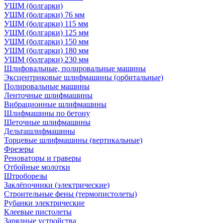
УШМ (болгарки)
УШМ (болгарки) 76 мм
УШМ (болгарки) 115 мм
УШМ (болгарки) 125 мм
УШМ (болгарки) 150 мм
УШМ (болгарки) 180 мм
УШМ (болгарки) 230 мм
Шлифовальные, полировальные машины
Эксцентриковые шлифмашины (орбитальные)
Полировальные машины
Ленточные шлифмашины
Вибрационные шлифмашины
Шлифмашины по бетону
Щеточные шлифмашины
Дельташлифмашины
Торцевые шлифмашины (вертикальные)
Фрезеры
Реноваторы и граверы
Отбойные молотки
Штроборезы
Заклёпочники (электрические)
Строительные фены (термопистолеты)
Рубанки электрические
Клеевые пистолеты
Зарядные устройства