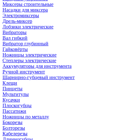
Миксеры строительные
Насадки для миксера
Электромиксеры
Дрель-миксер
Лобзики электрические
Вибраторы
Вал гибкий
Вибратор глубинный
Гайковёрты
Ножницы электрические
Степлеры электрические
Аккумуляторы для инструмента
Ручной инструмент
Шарнирно-губцевый инструмент
Клещи
Пинцеты
Мультитулы
Кусачки
Плоскогубцы
Пассатижи
Ножницы по металлу
Бокорезы
Болторезы
Кабелерезы
Длинногубцы