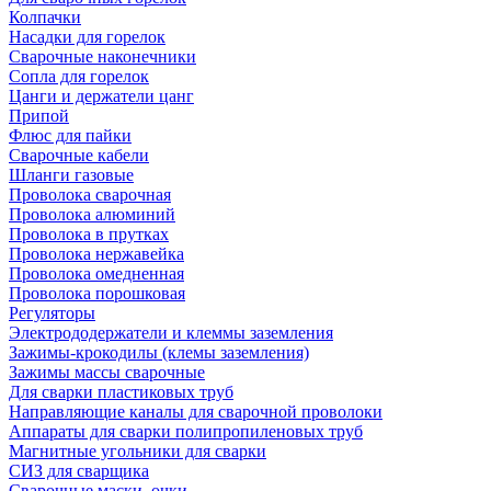
Колпачки
Насадки для горелок
Сварочные наконечники
Сопла для горелок
Цанги и держатели цанг
Припой
Флюс для пайки
Сварочные кабели
Шланги газовые
Проволока сварочная
Проволока алюминий
Проволока в прутках
Проволока нержавейка
Проволока омедненная
Проволока порошковая
Регуляторы
Электрододержатели и клеммы заземления
Зажимы-крокодилы (клемы заземления)
Зажимы массы сварочные
Для сварки пластиковых труб
Направляющие каналы для сварочной проволоки
Аппараты для сварки полипропиленовых труб
Магнитные угольники для сварки
СИЗ для сварщика
Сварочные маски, очки