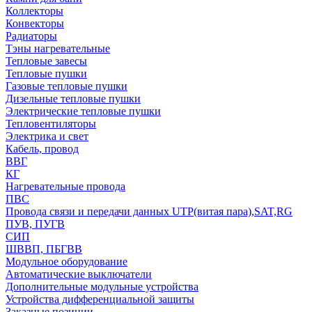
Коллекторы
Конвекторы
Радиаторы
Тэны нагревательные
Тепловые завесы
Тепловые пушки
Газовые тепловые пушки
Дизельные тепловые пушки
Электрические тепловые пушки
Тепловентиляторы
Электрика и свет
Кабель, провод
ВВГ
КГ
Нагревательные провода
ПВС
Провода связи и передачи данных UTP(витая пара),SAT,RG
ПУВ, ПУГВ
СИП
ШВВП, ПБГВВ
Модульное оборудование
Автоматические выключатели
Дополнительные модульные устройства
Устройства дифференциальной защиты
Заказные позиции