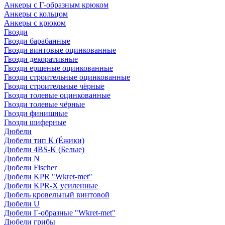
Анкеры с Г-образным крюком
Анкеры с кольцом
Анкеры с крюком
Гвозди
Гвозди барабанные
Гвозди винтовые оцинкованные
Гвозди декоративные
Гвозди ершеные оцинкованные
Гвозди строительные оцинкованные
Гвозди строительные чёрные
Гвозди толевые оцинкованные
Гвозди толевые чёрные
Гвозди финишные
Гвозди шиферные
Дюбели
Дюбели тип К (Ёжики)
Дюбели 4BS-K (Белые)
Дюбели N
Дюбели Fischer
Дюбели KPR "Wkret-met"
Дюбели KPR-Х усиленные
Дюбель кровельный винтовой
Дюбели U
Дюбели Г-образные "Wkret-met"
Дюбели грибы