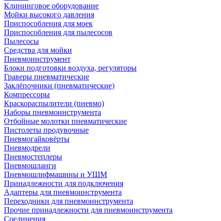
Клининговое оборудование
Мойки высокого давления
Приспособления для моек
Приспособления для пылесосов
Пылесосы
Средства для мойки
Пневмоинструмент
Блоки подготовки воздуха, регуляторы
Граверы пневматические
Заклёпочники (пневматические)
Компрессоры
Краскораспылители (пневмо)
Наборы пневмоинструмента
Отбойные молотки пневматические
Пистолеты продувочные
Пневмогайковёрты
Пневмодрели
Пневмостеплеры
Пневмошланги
Пневмошлифмашины и УШМ
Принадлежности для подключения
Адаптеры для пневмоинструмента
Переходники для пневмоинструмента
Прочие принадлежности для пневмоинструмента
Соединения