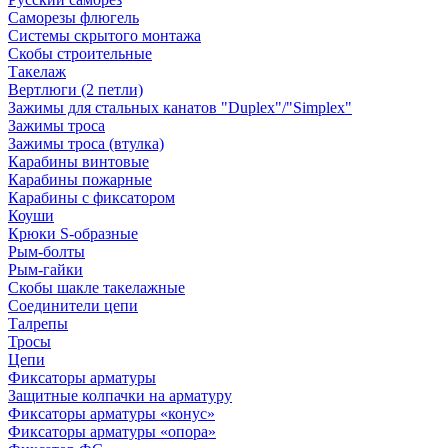
Саморезы флюгель
Системы скрытого монтажа
Скобы строительные
Такелаж
Вертлюги (2 петли)
Зажимы для стальных канатов "Duplex"/"Simplex"
Зажимы троса
Зажимы троса (втулка)
Карабины винтовые
Карабины пожарные
Карабины с фиксатором
Коуши
Крюки S-образные
Рым-болты
Рым-гайки
Скобы шакле такелажные
Соединители цепи
Талрепы
Тросы
Цепи
Фиксаторы арматуры
Защитные колпачки на арматуру
Фиксаторы арматуры «конус»
Фиксаторы арматуры «опора»