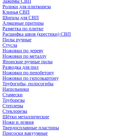
Зажимы СВП
Ролики для плиткореза
Клинья СВП
Щипцы для СВП
Алмазные притиры
Разметка по плитке
Расшифка швов (крестики) СВП
Пилы ручные
Стусла
Ножовки по дереву
Ножовки по металлу
Японские ручные пилы
Разводка для пил
Ножовки по пенобетону
Ножовки по гипсокартону
Трубогибы, полосогибы
Напильники
Стамески
Труборезы
Степлеры
Стеклорезы
Щётки металлические
Ножи и лезвия
Твердосплавные пластины
Присоски вакуумные