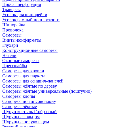
Прочая перфорация
Траверсы
Уголок для шинорейки
Уголок рамный по плоскости
Шинорейка
Проволока
Саморезы
Винты-конфирматы
Глухари
Конструкционные саморезы
Нагели
Оконные саморезы
Прессшайбы
Саморезы для кровли
Саморезы для паркета
Саморезы для сендвич-панелей
Саморезы жёлтые по дереву
Саморезы жёлтые универсальные (поштучно)
Саморезы клопы
Саморезы по гипсоволокну
Саморезы чёрные
Шуруп костыль Г-образный
Шурупы с кольцом
Шурупы с полукольцом
Русский саморез