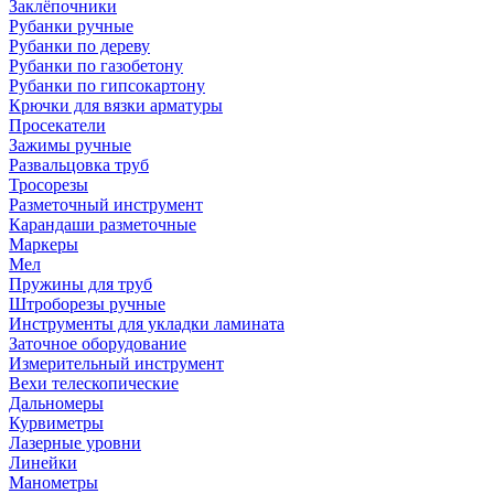
Заклёпочники
Рубанки ручные
Рубанки по дереву
Рубанки по газобетону
Рубанки по гипсокартону
Крючки для вязки арматуры
Просекатели
Зажимы ручные
Развальцовка труб
Тросорезы
Разметочный инструмент
Карандаши разметочные
Маркеры
Мел
Пружины для труб
Штроборезы ручные
Инструменты для укладки ламината
Заточное оборудование
Измерительный инструмент
Вехи телескопические
Дальномеры
Курвиметры
Лазерные уровни
Линейки
Манометры