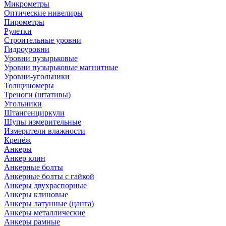
Микрометры
Оптические нивелиры
Пирометры
Рулетки
Строительные уровни
Гидроуровни
Уровни пузырьковые
Уровни пузырьковые магнитные
Уровни-угольники
Толщиномеры
Треноги (штативы)
Угольники
Штангенциркули
Щупы измерительные
Измерители влажности
Крепёж
Анкеры
Анкер клин
Анкерные болты
Анкерные болты с гайкой
Анкеры двухраспорные
Анкеры клиновые
Анкеры латунные (цанга)
Анкеры металлические
Анкеры рамные