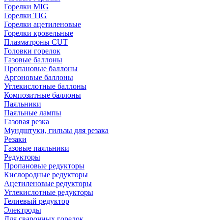
Горелки MIG
Горелки TIG
Горелки ацетиленовые
Горелки кровельные
Плазматроны CUT
Головки горелок
Газовые баллоны
Пропановые баллоны
Аргоновые баллоны
Углекислотные баллоны
Композитные баллоны
Паяльники
Паяльные лампы
Газовая резка
Мундштуки, гильзы для резака
Резаки
Газовые паяльники
Редукторы
Пропановые редукторы
Кислородные редукторы
Ацетиленовые редукторы
Углекислотные редукторы
Гелиевый редуктор
Электроды
Для сварочных горелок