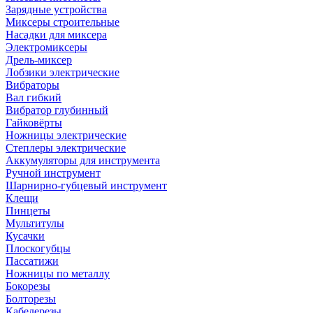
Зарядные устройства
Миксеры строительные
Насадки для миксера
Электромиксеры
Дрель-миксер
Лобзики электрические
Вибраторы
Вал гибкий
Вибратор глубинный
Гайковёрты
Ножницы электрические
Степлеры электрические
Аккумуляторы для инструмента
Ручной инструмент
Шарнирно-губцевый инструмент
Клещи
Пинцеты
Мультитулы
Кусачки
Плоскогубцы
Пассатижи
Ножницы по металлу
Бокорезы
Болторезы
Кабелерезы