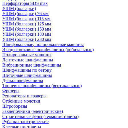
Перфораторы SDS max
УШМ (болгарки)
УШМ (болгарки) 76 мм
УШМ (болгарки) 115 мм
УШМ (болгарки) 125 мм
УШМ (болгарки) 150 мм
УШМ (болгарки) 180 мм
УШМ (болгарки) 230 мм
Шлифовальные, полировальные машины
Эксцентриковые шлифмашины (орбитальные)
Полировальные машины
Ленточные шлифмашины
Вибрационные шлифмашины
Шлифмашины по бетону
Щеточные шлифмашины
Дельташлифмашины
Торцевые шлифмашины (вертикальные)
Фрезеры
Реноваторы и граверы
Отбойные молотки
Штроборезы
Заклёпочники (электрические)
Строительные фены (термопистолеты)
Рубанки электрические
Клеевые пистолеты