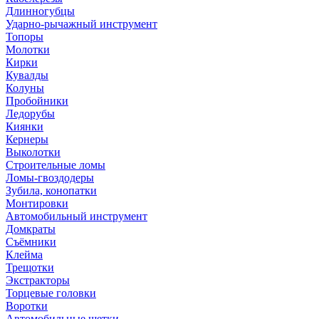
Длинногубцы
Ударно-рычажный инструмент
Топоры
Молотки
Кирки
Кувалды
Колуны
Пробойники
Ледорубы
Киянки
Кернеры
Выколотки
Строительные ломы
Ломы-гвоздодеры
Зубила, конопатки
Монтировки
Автомобильный инструмент
Домкраты
Съёмники
Клейма
Трещотки
Экстракторы
Торцевые головки
Воротки
Автомобильные щетки