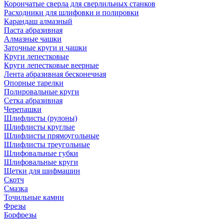
Корончатые сверла для сверлильных станков
Расходники для шлифовки и полировки
Карандаш алмазный
Паста абразивная
Алмазные чашки
Заточные круги и чашки
Круги лепестковые
Круги лепестковые веерные
Лента абразивная бесконечная
Опорные тарелки
Полировальные круги
Сетка абразивная
Черепашки
Шлифлисты (рулоны)
Шлифлисты круглые
Шлифлисты прямоугольные
Шлифлисты треугольные
Шлифовальные губки
Шлифовальные круги
Щетки для шифмашин
Скотч
Смазка
Точильные камни
Фрезы
Борфрезы