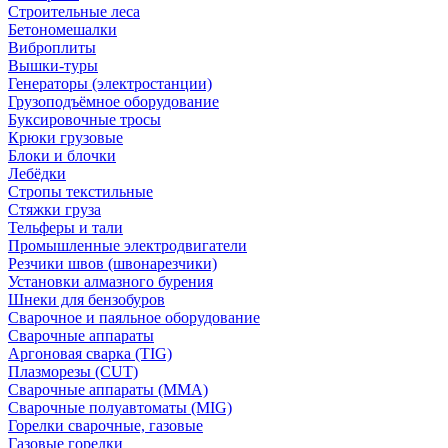
Строительные леса
Бетономешалки
Виброплиты
Вышки-туры
Генераторы (электростанции)
Грузоподъёмное оборудование
Буксировочные тросы
Крюки грузовые
Блоки и блочки
Лебёдки
Стропы текстильные
Стяжки груза
Тельферы и тали
Промышленные электродвигатели
Резчики швов (швонарезчики)
Установки алмазного бурения
Шнеки для бензобуров
Сварочное и паяльное оборудование
Сварочные аппараты
Аргоновая сварка (TIG)
Плазморезы (CUT)
Сварочные аппараты (MMA)
Сварочные полуавтоматы (MIG)
Горелки сварочные, газовые
Газовые горелки