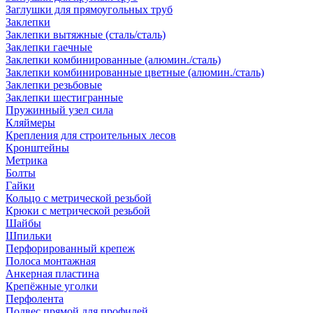
Заглушки для прямоугольных труб
Заклепки
Заклепки вытяжные (сталь/сталь)
Заклепки гаечные
Заклепки комбинированные (алюмин./сталь)
Заклепки комбинированные цветные (алюмин./сталь)
Заклепки резьбовые
Заклепки шестигранные
Пружинный узел сила
Кляймеры
Крепления для строительных лесов
Кронштейны
Метрика
Болты
Гайки
Кольцо с метрической резьбой
Крюки с метрической резьбой
Шайбы
Шпильки
Перфорированный крепеж
Полоса монтажная
Анкерная пластина
Крепёжные уголки
Перфолента
Подвес прямой для профилей