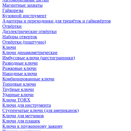
Магнитные захваты
Гайкорезы
Кузовной инструмент
Адаптеры и переходники для трещёток и гайковёртов
Отвёртки
Диэлектрические отвёртки
Наборы отверток
Отвёртки (поштучно)
Ключи
Ключи динамометрические
Имбусовые ключи (шестигранники)
Разводные ключи
Рожковые ключи
Накидные ключи
Комбинированные ключи
Торцевые ключи
Трубные ключи
Ударные ключи
Ключи TORX
Ключи для инструмента
Ступенчатые ключи (для американок)
Ключи для метчиков
Ключи для плашек
Ключи к пружинному зажиму