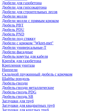
Дюбели для газобетона
Дюбели для гипсокартона
Дюбели для строительных лесов
Дюбели молли
Дюбели молли с прямым крюком
Дюбель PBT
Дюбель PDU
Дюбель PND
Дюбели под стяжку
Дюбели с крюком "Wkret-met"
Дюбели универсальные-Т
Дюбели фасадные
Дюбель-хомуты для кабеля
Крепёж для газобетона
Крепления унитаза
Ниппели
Складной пружинный дюбель с крючком
Шайбы рондоль
Дюбель-гвозди
Дюбель-гвозди металлические
Дюбель-гвоздь PDG
Дюбель-гвоздь SB
Заглушки для труб
Заглушки для квадратных труб
Заглушки для круглых труб