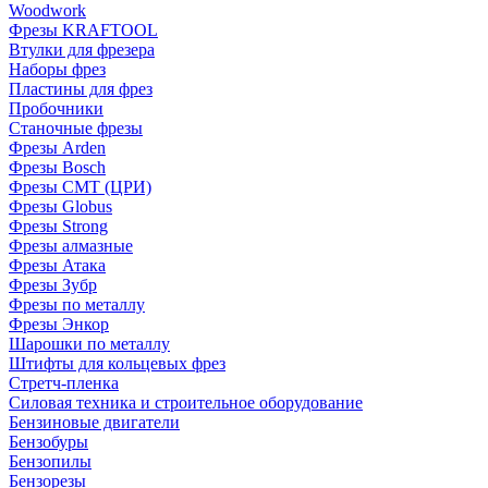
Woodwork
Фрезы KRAFTOOL
Втулки для фрезера
Наборы фрез
Пластины для фрез
Пробочники
Станочные фрезы
Фрезы Arden
Фрезы Bosch
Фрезы CMT (ЦРИ)
Фрезы Globus
Фрезы Strong
Фрезы алмазные
Фрезы Атака
Фрезы Зубр
Фрезы по металлу
Фрезы Энкор
Шарошки по металлу
Штифты для кольцевых фрез
Стретч-пленка
Силовая техника и строительное оборудование
Бензиновые двигатели
Бензобуры
Бензопилы
Бензорезы