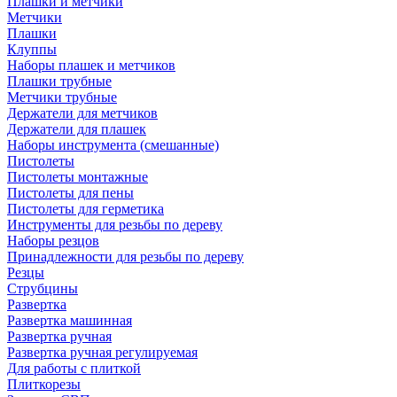
Плашки и метчики
Метчики
Плашки
Клуппы
Наборы плашек и метчиков
Плашки трубные
Метчики трубные
Держатели для метчиков
Держатели для плашек
Наборы инструмента (смешанные)
Пистолеты
Пистолеты монтажные
Пистолеты для пены
Пистолеты для герметика
Инструменты для резьбы по дереву
Наборы резцов
Принадлежности для резьбы по дереву
Резцы
Струбцины
Развертка
Развертка машинная
Развертка ручная
Развертка ручная регулируемая
Для работы с плиткой
Плиткорезы