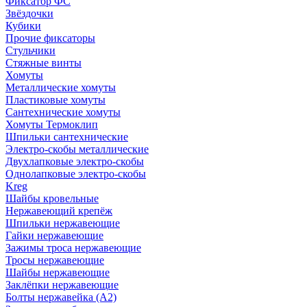
Фиксатор ФС
Звёздочки
Кубики
Прочие фиксаторы
Стульчики
Стяжные винты
Хомуты
Металлические хомуты
Пластиковые хомуты
Сантехнические хомуты
Хомуты Термоклип
Шпильки сантехнические
Электро-скобы металлические
Двухлапковые электро-скобы
Однолапковые электро-скобы
Kreg
Шайбы кровельные
Нержавеющий крепёж
Шпильки нержавеющие
Гайки нержавеющие
Зажимы троса нержавеющие
Тросы нержавеющие
Шайбы нержавеющие
Заклёпки нержавеющие
Болты нержавейка (А2)