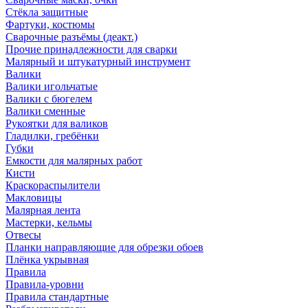
Стёкла защитные
Фартуки, костюмы
Сварочные разъёмы (деакт.)
Прочие принадлежности для сварки
Малярный и штукатурный инструмент
Валики
Валики игольчатые
Валики с бюгелем
Валики сменные
Рукоятки для валиков
Гладилки, гребёнки
Губки
Емкости для малярных работ
Кисти
Краскораспылители
Макловицы
Малярная лента
Мастерки, кельмы
Отвесы
Планки направляющие для обрезки обоев
Плёнка укрывная
Правила
Правила-уровни
Правила стандартные