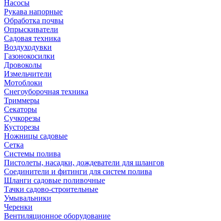
Насосы
Рукава напорные
Обработка почвы
Опрыскиватели
Садовая техника
Воздуходувки
Газонокосилки
Дровоколы
Измельчители
Мотоблоки
Снегоуборочная техника
Триммеры
Секаторы
Сучкорезы
Кусторезы
Ножницы садовые
Сетка
Системы полива
Пистолеты, насадки, дождеватели для шлангов
Соединители и фитинги для систем полива
Шланги садовые поливочные
Тачки садово-строительные
Умывальники
Черенки
Вентиляционное оборудование