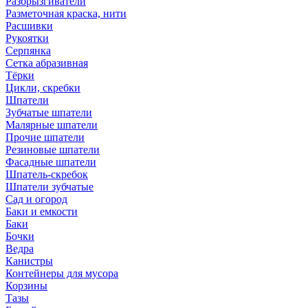
Разбрызгиватели
Разметочная краска, нити
Расшивки
Рукоятки
Серпянка
Сетка абразивная
Тёрки
Цикли, скребки
Шпатели
Зубчатые шпатели
Малярные шпатели
Прочие шпатели
Резиновые шпатели
Фасадные шпатели
Шпатель-скребок
Шпатели зубчатые
Сад и огород
Баки и емкости
Баки
Бочки
Ведра
Канистры
Контейнеры для мусора
Корзины
Тазы