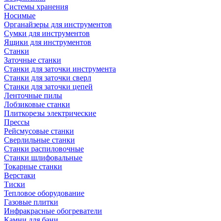
Системы хранения
Носимые
Органайзеры для инструментов
Сумки для инструментов
Ящики для инструментов
Станки
Заточные станки
Станки для заточки инструмента
Станки для заточки сверл
Станки для заточки цепей
Ленточные пилы
Лобзиковые станки
Плиткорезы электрические
Прессы
Рейсмусовые станки
Сверлильные станки
Станки распиловочные
Станки шлифовальные
Токарные станки
Верстаки
Тиски
Тепловое оборудование
Газовые плитки
Инфракрасные обогреватели
Камни для бани