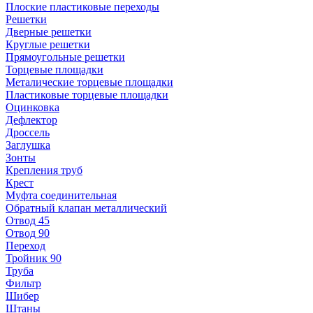
Плоские пластиковые переходы
Решетки
Дверные решетки
Круглые решетки
Прямоугольные решетки
Торцевые площадки
Металические торцевые площадки
Пластиковые торцевые площадки
Оцинковка
Дефлектор
Дроссель
Заглушка
Зонты
Крепления труб
Крест
Муфта соединительная
Обратный клапан металлический
Отвод 45
Отвод 90
Переход
Тройник 90
Труба
Фильтр
Шибер
Штаны