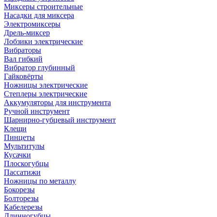
Миксеры строительные
Насадки для миксера
Электромиксеры
Дрель-миксер
Лобзики электрические
Вибраторы
Вал гибкий
Вибратор глубинный
Гайковёрты
Ножницы электрические
Степлеры электрические
Аккумуляторы для инструмента
Ручной инструмент
Шарнирно-губцевый инструмент
Клещи
Пинцеты
Мультитулы
Кусачки
Плоскогубцы
Пассатижи
Ножницы по металлу
Бокорезы
Болторезы
Кабелерезы
Длинногубцы