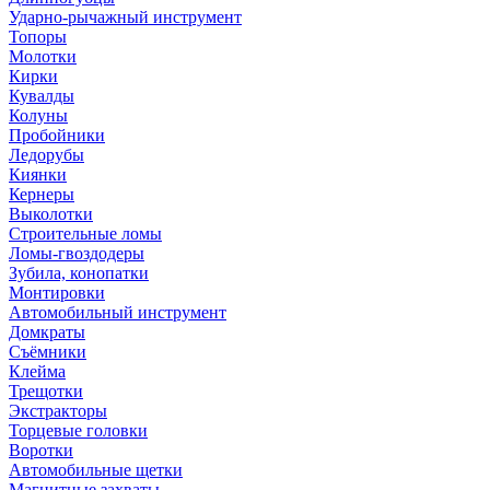
Ударно-рычажный инструмент
Топоры
Молотки
Кирки
Кувалды
Колуны
Пробойники
Ледорубы
Киянки
Кернеры
Выколотки
Строительные ломы
Ломы-гвоздодеры
Зубила, конопатки
Монтировки
Автомобильный инструмент
Домкраты
Съёмники
Клейма
Трещотки
Экстракторы
Торцевые головки
Воротки
Автомобильные щетки
Магнитные захваты