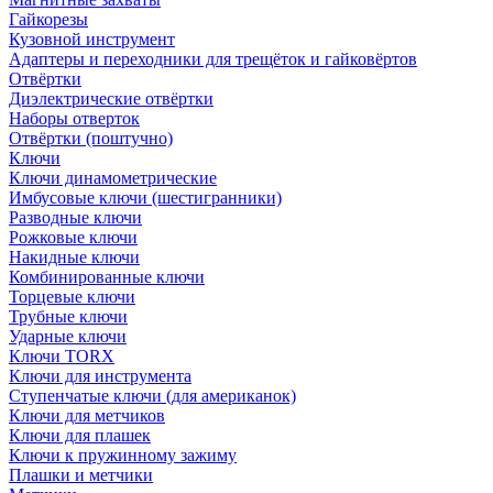
Гайкорезы
Кузовной инструмент
Адаптеры и переходники для трещёток и гайковёртов
Отвёртки
Диэлектрические отвёртки
Наборы отверток
Отвёртки (поштучно)
Ключи
Ключи динамометрические
Имбусовые ключи (шестигранники)
Разводные ключи
Рожковые ключи
Накидные ключи
Комбинированные ключи
Торцевые ключи
Трубные ключи
Ударные ключи
Ключи TORX
Ключи для инструмента
Ступенчатые ключи (для американок)
Ключи для метчиков
Ключи для плашек
Ключи к пружинному зажиму
Плашки и метчики