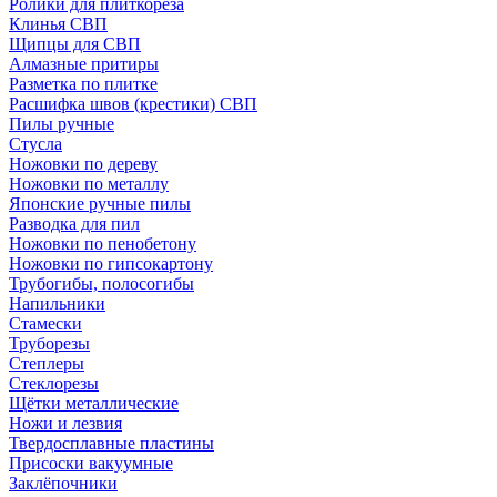
Ролики для плиткореза
Клинья СВП
Щипцы для СВП
Алмазные притиры
Разметка по плитке
Расшифка швов (крестики) СВП
Пилы ручные
Стусла
Ножовки по дереву
Ножовки по металлу
Японские ручные пилы
Разводка для пил
Ножовки по пенобетону
Ножовки по гипсокартону
Трубогибы, полосогибы
Напильники
Стамески
Труборезы
Степлеры
Стеклорезы
Щётки металлические
Ножи и лезвия
Твердосплавные пластины
Присоски вакуумные
Заклёпочники