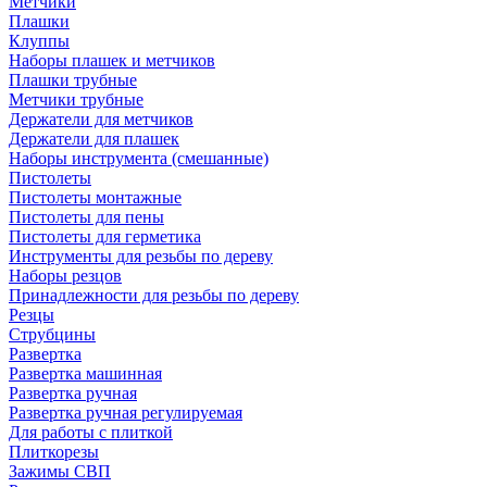
Метчики
Плашки
Клуппы
Наборы плашек и метчиков
Плашки трубные
Метчики трубные
Держатели для метчиков
Держатели для плашек
Наборы инструмента (смешанные)
Пистолеты
Пистолеты монтажные
Пистолеты для пены
Пистолеты для герметика
Инструменты для резьбы по дереву
Наборы резцов
Принадлежности для резьбы по дереву
Резцы
Струбцины
Развертка
Развертка машинная
Развертка ручная
Развертка ручная регулируемая
Для работы с плиткой
Плиткорезы
Зажимы СВП