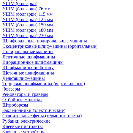
УШМ (болгарки)
УШМ (болгарки) 76 мм
УШМ (болгарки) 115 мм
УШМ (болгарки) 125 мм
УШМ (болгарки) 150 мм
УШМ (болгарки) 180 мм
УШМ (болгарки) 230 мм
Шлифовальные, полировальные машины
Эксцентриковые шлифмашины (орбитальные)
Полировальные машины
Ленточные шлифмашины
Вибрационные шлифмашины
Шлифмашины по бетону
Щеточные шлифмашины
Дельташлифмашины
Торцевые шлифмашины (вертикальные)
Фрезеры
Реноваторы и граверы
Отбойные молотки
Штроборезы
Заклёпочники (электрические)
Строительные фены (термопистолеты)
Рубанки электрические
Клеевые пистолеты
Зарядные устройства