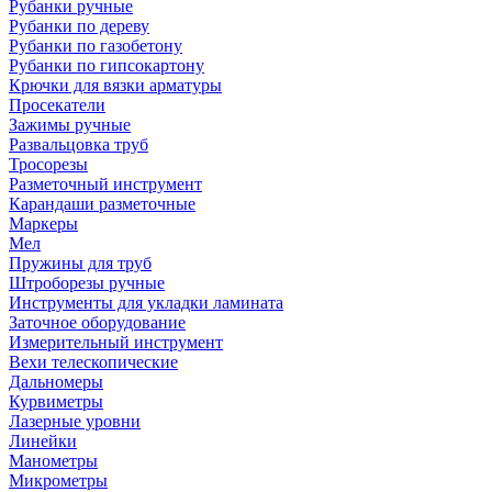
Рубанки ручные
Рубанки по дереву
Рубанки по газобетону
Рубанки по гипсокартону
Крючки для вязки арматуры
Просекатели
Зажимы ручные
Развальцовка труб
Тросорезы
Разметочный инструмент
Карандаши разметочные
Маркеры
Мел
Пружины для труб
Штроборезы ручные
Инструменты для укладки ламината
Заточное оборудование
Измерительный инструмент
Вехи телескопические
Дальномеры
Курвиметры
Лазерные уровни
Линейки
Манометры
Микрометры