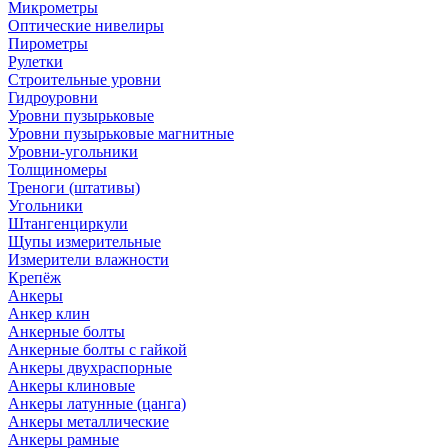
Микрометры
Оптические нивелиры
Пирометры
Рулетки
Строительные уровни
Гидроуровни
Уровни пузырьковые
Уровни пузырьковые магнитные
Уровни-угольники
Толщиномеры
Треноги (штативы)
Угольники
Штангенциркули
Щупы измерительные
Измерители влажности
Крепёж
Анкеры
Анкер клин
Анкерные болты
Анкерные болты с гайкой
Анкеры двухраспорные
Анкеры клиновые
Анкеры латунные (цанга)
Анкеры металлические
Анкеры рамные