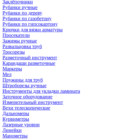
Заклёпочники
Рубанки ручные
Рубанки по дереву
Рубанки по газобетону
Рубанки по гипсокартону
Крючки для вязки арматуры
Просекатели
Зажимы ручные
Развальцовка труб
Тросорезы
Разметочный инструмент
Карандаши разметочные
Маркеры
Мел
Пружины для труб
Штроборезы ручные
Инструменты для укладки ламината
Заточное оборудование
Измерительный инструмент
Вехи телескопические
Дальномеры
Курвиметры
Лазерные уровни
Линейки
Манометры