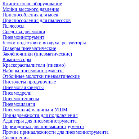
Клининговое оборудование
Мойки высокого давления
Приспособления для моек
Приспособления для пылесосов
Пылесосы
Средства для мойки
Пневмоинструмент
Блоки подготовки воздуха, регуляторы
Граверы пневматические
Заклёпочники (пневматические)
Компрессоры
Краскораспылители (пневмо)
Наборы пневмоинструмента
Отбойные молотки пневматические
Пистолеты продувочные
Пневмогайковёрты
Пневмодрели
Пневмостеплеры
Пневмошланги
Пневмошлифмашины и УШМ
Принадлежности для подключения
Адаптеры для пневмоинструмента
Переходники для пневмоинструмента
Прочие принадлежности для пневмоинструмента
Соединения