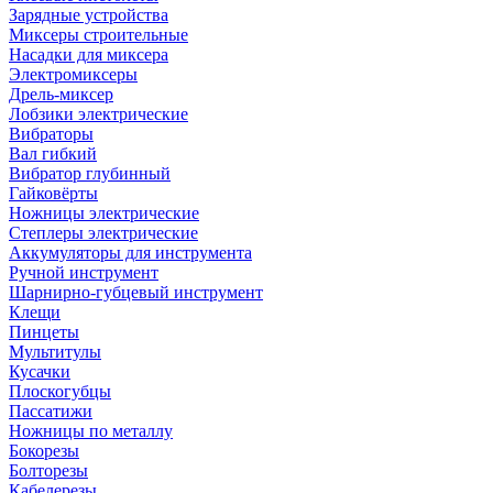
Зарядные устройства
Миксеры строительные
Насадки для миксера
Электромиксеры
Дрель-миксер
Лобзики электрические
Вибраторы
Вал гибкий
Вибратор глубинный
Гайковёрты
Ножницы электрические
Степлеры электрические
Аккумуляторы для инструмента
Ручной инструмент
Шарнирно-губцевый инструмент
Клещи
Пинцеты
Мультитулы
Кусачки
Плоскогубцы
Пассатижи
Ножницы по металлу
Бокорезы
Болторезы
Кабелерезы