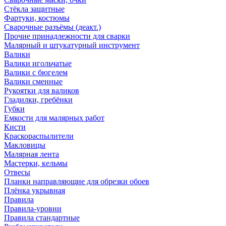
Стёкла защитные
Фартуки, костюмы
Сварочные разъёмы (деакт.)
Прочие принадлежности для сварки
Малярный и штукатурный инструмент
Валики
Валики игольчатые
Валики с бюгелем
Валики сменные
Рукоятки для валиков
Гладилки, гребёнки
Губки
Емкости для малярных работ
Кисти
Краскораспылители
Макловицы
Малярная лента
Мастерки, кельмы
Отвесы
Планки направляющие для обрезки обоев
Плёнка укрывная
Правила
Правила-уровни
Правила стандартные