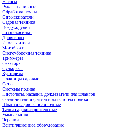
Насосы
Рукава напорные
Обработка почвы
Опрыскиватели
Садовая техника
Воздуходувки
Газонокосилки
Дровоколы
Измельчители
Мотоблоки
Снегоуборочная техника
Триммеры
Секаторы
Сучкорезы
Кусторезы
Ножницы садовые
Сетка
Системы полива
Пистолеты, насадки, дождеватели для шлангов
Соединители и фитинги для систем полива
Шланги садовые поливочные
Тачки садово-строительные
Умывальники
Черенки
Вентиляционное оборудование