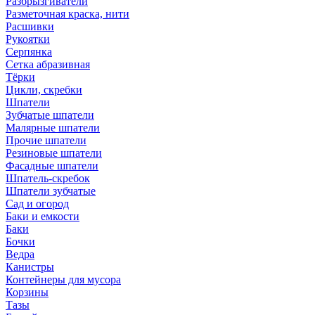
Разбрызгиватели
Разметочная краска, нити
Расшивки
Рукоятки
Серпянка
Сетка абразивная
Тёрки
Цикли, скребки
Шпатели
Зубчатые шпатели
Малярные шпатели
Прочие шпатели
Резиновые шпатели
Фасадные шпатели
Шпатель-скребок
Шпатели зубчатые
Сад и огород
Баки и емкости
Баки
Бочки
Ведра
Канистры
Контейнеры для мусора
Корзины
Тазы