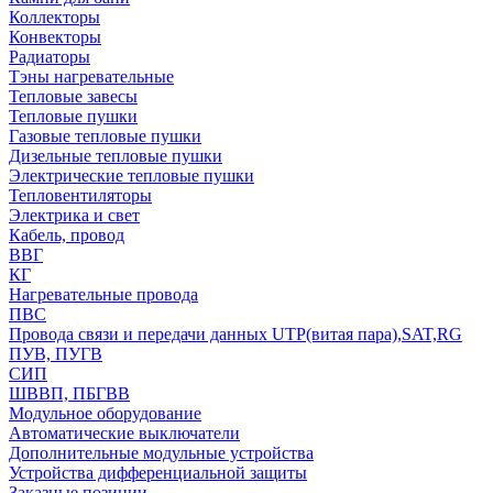
Коллекторы
Конвекторы
Радиаторы
Тэны нагревательные
Тепловые завесы
Тепловые пушки
Газовые тепловые пушки
Дизельные тепловые пушки
Электрические тепловые пушки
Тепловентиляторы
Электрика и свет
Кабель, провод
ВВГ
КГ
Нагревательные провода
ПВС
Провода связи и передачи данных UTP(витая пара),SAT,RG
ПУВ, ПУГВ
СИП
ШВВП, ПБГВВ
Модульное оборудование
Автоматические выключатели
Дополнительные модульные устройства
Устройства дифференциальной защиты
Заказные позиции