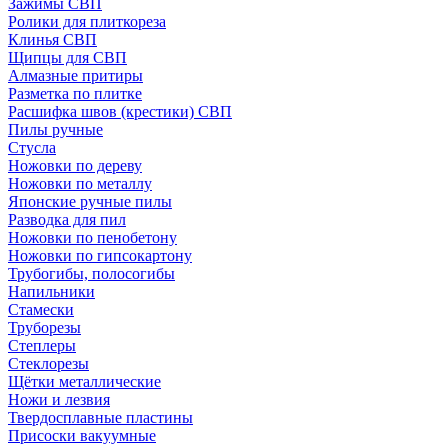
Зажимы СВП
Ролики для плиткореза
Клинья СВП
Щипцы для СВП
Алмазные притиры
Разметка по плитке
Расшифка швов (крестики) СВП
Пилы ручные
Стусла
Ножовки по дереву
Ножовки по металлу
Японские ручные пилы
Разводка для пил
Ножовки по пенобетону
Ножовки по гипсокартону
Трубогибы, полосогибы
Напильники
Стамески
Труборезы
Степлеры
Стеклорезы
Щётки металлические
Ножи и лезвия
Твердосплавные пластины
Присоски вакуумные