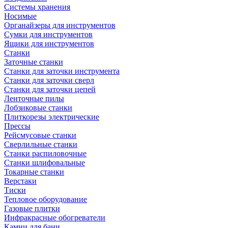
Системы хранения
Носимые
Органайзеры для инструментов
Сумки для инструментов
Ящики для инструментов
Станки
Заточные станки
Станки для заточки инструмента
Станки для заточки сверл
Станки для заточки цепей
Ленточные пилы
Лобзиковые станки
Плиткорезы электрические
Прессы
Рейсмусовые станки
Сверлильные станки
Станки распиловочные
Станки шлифовальные
Токарные станки
Верстаки
Тиски
Тепловое оборудование
Газовые плитки
Инфракрасные обогреватели
Камни для бани