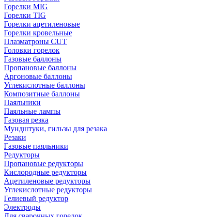
Горелки MIG
Горелки TIG
Горелки ацетиленовые
Горелки кровельные
Плазматроны CUT
Головки горелок
Газовые баллоны
Пропановые баллоны
Аргоновые баллоны
Углекислотные баллоны
Композитные баллоны
Паяльники
Паяльные лампы
Газовая резка
Мундштуки, гильзы для резака
Резаки
Газовые паяльники
Редукторы
Пропановые редукторы
Кислородные редукторы
Ацетиленовые редукторы
Углекислотные редукторы
Гелиевый редуктор
Электроды
Для сварочных горелок