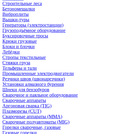
Строительные леса
Бетономешалки
Виброплиты
Вышки-туры
Генераторы (электростанции)
Грузоподъёмное оборудование
Буксировочные тросы
Крюки грузовые
Блоки и блочки
Лебёдки
Стропы текстильные
Стяжки груза
Тельферы и тали
Промышленные электродвигатели
Резчики швов (швонарезчики)
Установки алмазного бурения
Шнеки для бензобуров
Сварочное и паяльное оборудование
Сварочные аппараты
Аргоновая сварка (TIG)
Плазморезы (CUT)
Сварочные аппараты (MMA)
Сварочные полуавтоматы (MIG)
Горелки сварочные, газовые
Газовые горелки