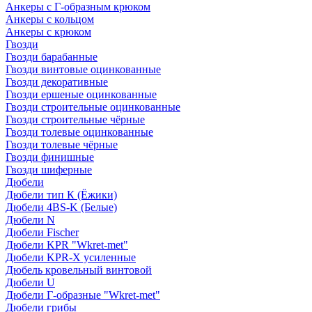
Анкеры с Г-образным крюком
Анкеры с кольцом
Анкеры с крюком
Гвозди
Гвозди барабанные
Гвозди винтовые оцинкованные
Гвозди декоративные
Гвозди ершеные оцинкованные
Гвозди строительные оцинкованные
Гвозди строительные чёрные
Гвозди толевые оцинкованные
Гвозди толевые чёрные
Гвозди финишные
Гвозди шиферные
Дюбели
Дюбели тип К (Ёжики)
Дюбели 4BS-K (Белые)
Дюбели N
Дюбели Fischer
Дюбели KPR "Wkret-met"
Дюбели KPR-Х усиленные
Дюбель кровельный винтовой
Дюбели U
Дюбели Г-образные "Wkret-met"
Дюбели грибы