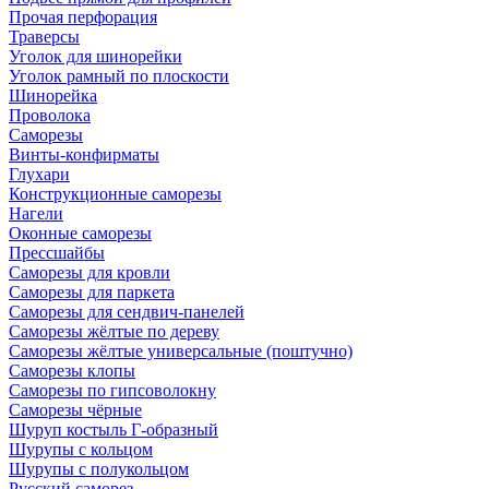
Прочая перфорация
Траверсы
Уголок для шинорейки
Уголок рамный по плоскости
Шинорейка
Проволока
Саморезы
Винты-конфирматы
Глухари
Конструкционные саморезы
Нагели
Оконные саморезы
Прессшайбы
Саморезы для кровли
Саморезы для паркета
Саморезы для сендвич-панелей
Саморезы жёлтые по дереву
Саморезы жёлтые универсальные (поштучно)
Саморезы клопы
Саморезы по гипсоволокну
Саморезы чёрные
Шуруп костыль Г-образный
Шурупы с кольцом
Шурупы с полукольцом
Русский саморез