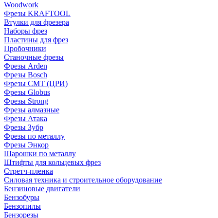
Woodwork
Фрезы KRAFTOOL
Втулки для фрезера
Наборы фрез
Пластины для фрез
Пробочники
Станочные фрезы
Фрезы Arden
Фрезы Bosch
Фрезы CMT (ЦРИ)
Фрезы Globus
Фрезы Strong
Фрезы алмазные
Фрезы Атака
Фрезы Зубр
Фрезы по металлу
Фрезы Энкор
Шарошки по металлу
Штифты для кольцевых фрез
Стретч-пленка
Силовая техника и строительное оборудование
Бензиновые двигатели
Бензобуры
Бензопилы
Бензорезы