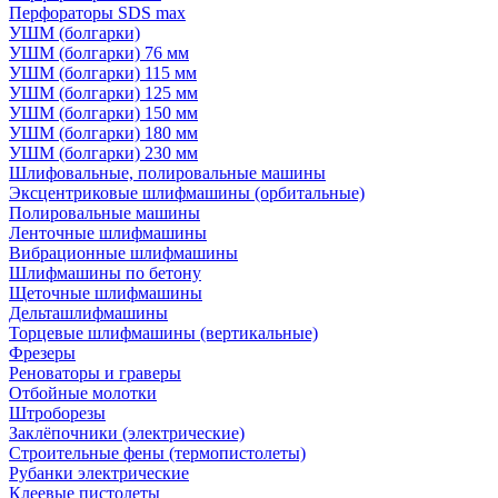
Перфораторы SDS max
УШМ (болгарки)
УШМ (болгарки) 76 мм
УШМ (болгарки) 115 мм
УШМ (болгарки) 125 мм
УШМ (болгарки) 150 мм
УШМ (болгарки) 180 мм
УШМ (болгарки) 230 мм
Шлифовальные, полировальные машины
Эксцентриковые шлифмашины (орбитальные)
Полировальные машины
Ленточные шлифмашины
Вибрационные шлифмашины
Шлифмашины по бетону
Щеточные шлифмашины
Дельташлифмашины
Торцевые шлифмашины (вертикальные)
Фрезеры
Реноваторы и граверы
Отбойные молотки
Штроборезы
Заклёпочники (электрические)
Строительные фены (термопистолеты)
Рубанки электрические
Клеевые пистолеты