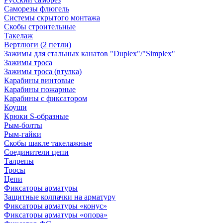
Саморезы флюгель
Системы скрытого монтажа
Скобы строительные
Такелаж
Вертлюги (2 петли)
Зажимы для стальных канатов "Duplex"/"Simplex"
Зажимы троса
Зажимы троса (втулка)
Карабины винтовые
Карабины пожарные
Карабины с фиксатором
Коуши
Крюки S-образные
Рым-болты
Рым-гайки
Скобы шакле такелажные
Соединители цепи
Талрепы
Тросы
Цепи
Фиксаторы арматуры
Защитные колпачки на арматуру
Фиксаторы арматуры «конус»
Фиксаторы арматуры «опора»