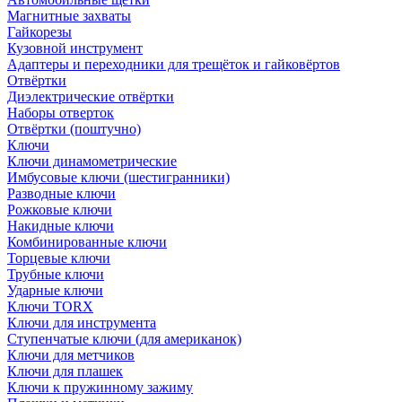
Магнитные захваты
Гайкорезы
Кузовной инструмент
Адаптеры и переходники для трещёток и гайковёртов
Отвёртки
Диэлектрические отвёртки
Наборы отверток
Отвёртки (поштучно)
Ключи
Ключи динамометрические
Имбусовые ключи (шестигранники)
Разводные ключи
Рожковые ключи
Накидные ключи
Комбинированные ключи
Торцевые ключи
Трубные ключи
Ударные ключи
Ключи TORX
Ключи для инструмента
Ступенчатые ключи (для американок)
Ключи для метчиков
Ключи для плашек
Ключи к пружинному зажиму