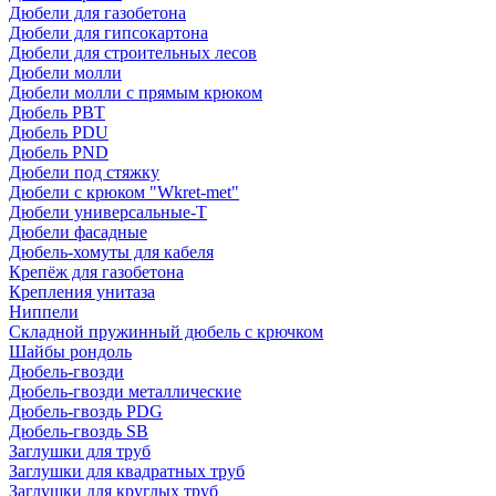
Дюбели для газобетона
Дюбели для гипсокартона
Дюбели для строительных лесов
Дюбели молли
Дюбели молли с прямым крюком
Дюбель PBT
Дюбель PDU
Дюбель PND
Дюбели под стяжку
Дюбели с крюком "Wkret-met"
Дюбели универсальные-Т
Дюбели фасадные
Дюбель-хомуты для кабеля
Крепёж для газобетона
Крепления унитаза
Ниппели
Складной пружинный дюбель с крючком
Шайбы рондоль
Дюбель-гвозди
Дюбель-гвозди металлические
Дюбель-гвоздь PDG
Дюбель-гвоздь SB
Заглушки для труб
Заглушки для квадратных труб
Заглушки для круглых труб