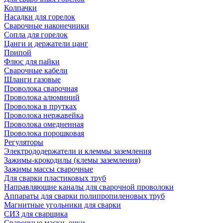
Колпачки
Насадки для горелок
Сварочные наконечники
Сопла для горелок
Цанги и держатели цанг
Припой
Флюс для пайки
Сварочные кабели
Шланги газовые
Проволока сварочная
Проволока алюминий
Проволока в прутках
Проволока нержавейка
Проволока омедненная
Проволока порошковая
Регуляторы
Электрододержатели и клеммы заземления
Зажимы-крокодилы (клемы заземления)
Зажимы массы сварочные
Для сварки пластиковых труб
Направляющие каналы для сварочной проволоки
Аппараты для сварки полипропиленовых труб
Магнитные угольники для сварки
СИЗ для сварщика
Сварочные маски, очки