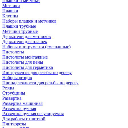
Плашки и метчики
Метчики
Плашки
Клуппы
Наборы плашек и метчиков
Плашки трубные
Метчики трубные
Держатели для метчиков
Держатели для плашек
Наборы инструмента (смешанные)
Пистолеты
Пистолеты монтажные
Пистолеты для пены
Пистолеты для герметика
Инструменты для резьбы по дереву
Наборы резцов
Принадлежности для резьбы по дереву
Резцы
Струбцины
Развертка
Развертка машинная
Развертка ручная
Развертка ручная регулируемая
Для работы с плиткой
Плиткорезы