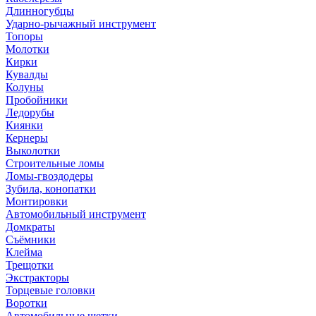
Длинногубцы
Ударно-рычажный инструмент
Топоры
Молотки
Кирки
Кувалды
Колуны
Пробойники
Ледорубы
Киянки
Кернеры
Выколотки
Строительные ломы
Ломы-гвоздодеры
Зубила, конопатки
Монтировки
Автомобильный инструмент
Домкраты
Съёмники
Клейма
Трещотки
Экстракторы
Торцевые головки
Воротки
Автомобильные щетки