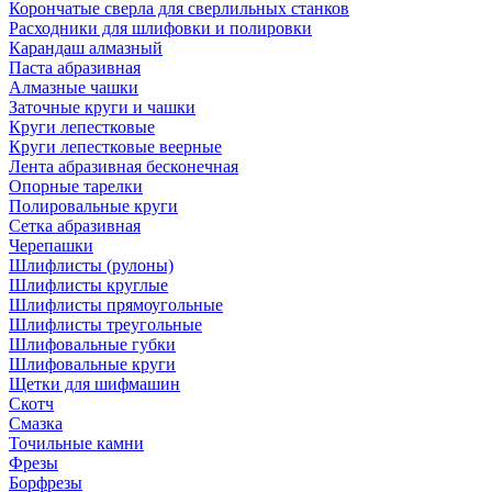
Корончатые сверла для сверлильных станков
Расходники для шлифовки и полировки
Карандаш алмазный
Паста абразивная
Алмазные чашки
Заточные круги и чашки
Круги лепестковые
Круги лепестковые веерные
Лента абразивная бесконечная
Опорные тарелки
Полировальные круги
Сетка абразивная
Черепашки
Шлифлисты (рулоны)
Шлифлисты круглые
Шлифлисты прямоугольные
Шлифлисты треугольные
Шлифовальные губки
Шлифовальные круги
Щетки для шифмашин
Скотч
Смазка
Точильные камни
Фрезы
Борфрезы