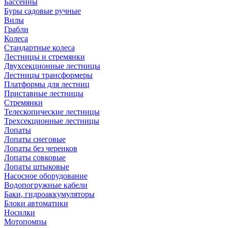
Бассейны
Буры садовые ручные
Вилы
Грабли
Колеса
Стандартные колеса
Лестницы и стремянки
Двухсекционные лестницы
Лестницы трансформеры
Платформы для лестниц
Приставные лестницы
Стремянки
Телескопические лестницы
Трехсекционные лестницы
Лопаты
Лопаты снеговые
Лопаты без черенков
Лопаты совковые
Лопаты штыковые
Насосное оборудование
Водопогружные кабели
Баки, гидроаккумуляторы
Блоки автоматики
Носилки
Мотопомпы