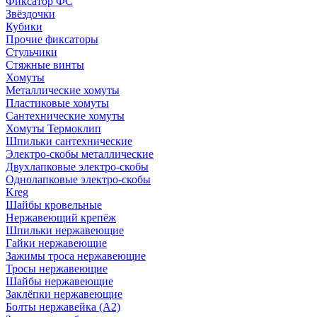
Фиксатор ФС
Звёздочки
Кубики
Прочие фиксаторы
Стульчики
Стяжные винты
Хомуты
Металлические хомуты
Пластиковые хомуты
Сантехнические хомуты
Хомуты Термоклип
Шпильки сантехнические
Электро-скобы металлические
Двухлапковые электро-скобы
Однолапковые электро-скобы
Kreg
Шайбы кровельные
Нержавеющий крепёж
Шпильки нержавеющие
Гайки нержавеющие
Зажимы троса нержавеющие
Тросы нержавеющие
Шайбы нержавеющие
Заклёпки нержавеющие
Болты нержавейка (А2)