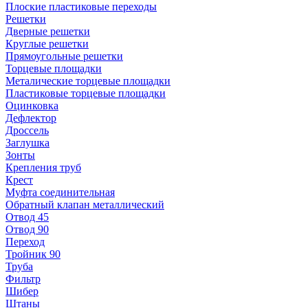
Плоские пластиковые переходы
Решетки
Дверные решетки
Круглые решетки
Прямоугольные решетки
Торцевые площадки
Металические торцевые площадки
Пластиковые торцевые площадки
Оцинковка
Дефлектор
Дроссель
Заглушка
Зонты
Крепления труб
Крест
Муфта соединительная
Обратный клапан металлический
Отвод 45
Отвод 90
Переход
Тройник 90
Труба
Фильтр
Шибер
Штаны