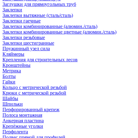
Заглушки для прямоугольных труб
Заклепки
Заклепки вытяжные (сталь/сталь)
Заклепки гаечные
Заклепки комбинированные (алюмин./сталь)
Заклепки комбинированные цветные (алюмин./сталь)
Заклепки резьбовые
Заклепки шестигранные
Пружинный узел сила
Кляймеры
Крепления для строительных лесов
Кронштейны
Метрика
Болты
Гайки
Кольцо с метрической резьбой
Крюки с метрической резьбой
Шайбы
Шпильки
Перфорированный крепеж
Полоса монтажная
Анкерная пластина
Крепёжные уголки
Перфолента
Подвес прямой для профилей