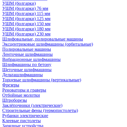
УШМ (болгарки)
УШМ (болгарки) 76 мм
УШМ (болгарки) 115 мм
УШМ (болгарки) 125 мм
УШМ (болгарки) 150 мм
УШМ (болгарки) 180 мм
УШМ (болгарки) 230 мм
Шлифовальные, полировальные машины
Эксцентриковые шлифмашины (орбитальные)
Полировальные машины
Ленточные шлифмашины
Вибрационные шлифмашины
Шлифмашины по бетону
Щеточные шлифмашины
Дельташлифмашины
Торцевые шлифмашины (вертикальные)
Фрезеры
Реноваторы и граверы
Отбойные молотки
Штроборезы
Заклёпочники (электрические)
Строительные фены (термопистолеты)
Рубанки электрические
Клеевые пистолеты
Зарядные устройства