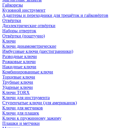
Гайкорезы
Кузовной инструмент
Адаптеры и переходники для трещёток и гайковёртов
Отвёртки
Диэлектрические отвёртки
Наборы отверток
Отвёртки (поштучно)
Ключи
Ключи динамометрические
Имбусовые ключи (шестигранники)
Разводные ключи
Рожковые ключи
Накидные ключи
Комбинированные ключи
Торцевые ключи
Трубные ключи
Ударные ключи
Ключи TORX
Ключи для инструмента
Ступенчатые ключи (для американок)
Ключи для метчиков
Ключи для плашек
Ключи к пружинному зажиму
Плашки и метчики