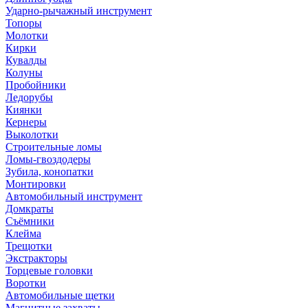
Ударно-рычажный инструмент
Топоры
Молотки
Кирки
Кувалды
Колуны
Пробойники
Ледорубы
Киянки
Кернеры
Выколотки
Строительные ломы
Ломы-гвоздодеры
Зубила, конопатки
Монтировки
Автомобильный инструмент
Домкраты
Съёмники
Клейма
Трещотки
Экстракторы
Торцевые головки
Воротки
Автомобильные щетки
Магнитные захваты