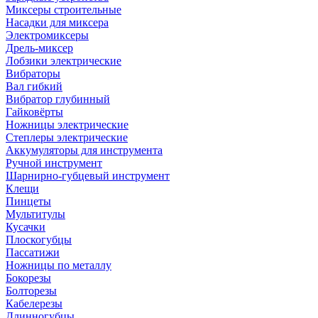
Миксеры строительные
Насадки для миксера
Электромиксеры
Дрель-миксер
Лобзики электрические
Вибраторы
Вал гибкий
Вибратор глубинный
Гайковёрты
Ножницы электрические
Степлеры электрические
Аккумуляторы для инструмента
Ручной инструмент
Шарнирно-губцевый инструмент
Клещи
Пинцеты
Мультитулы
Кусачки
Плоскогубцы
Пассатижи
Ножницы по металлу
Бокорезы
Болторезы
Кабелерезы
Длинногубцы