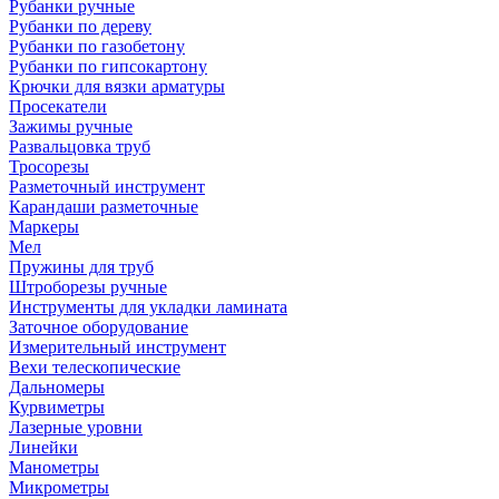
Рубанки ручные
Рубанки по дереву
Рубанки по газобетону
Рубанки по гипсокартону
Крючки для вязки арматуры
Просекатели
Зажимы ручные
Развальцовка труб
Тросорезы
Разметочный инструмент
Карандаши разметочные
Маркеры
Мел
Пружины для труб
Штроборезы ручные
Инструменты для укладки ламината
Заточное оборудование
Измерительный инструмент
Вехи телескопические
Дальномеры
Курвиметры
Лазерные уровни
Линейки
Манометры
Микрометры