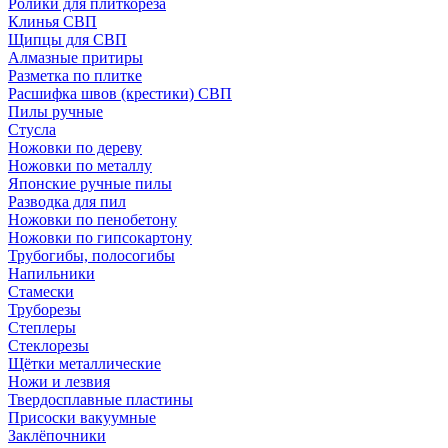
Ролики для плиткореза
Клинья СВП
Щипцы для СВП
Алмазные притиры
Разметка по плитке
Расшифка швов (крестики) СВП
Пилы ручные
Стусла
Ножовки по дереву
Ножовки по металлу
Японские ручные пилы
Разводка для пил
Ножовки по пенобетону
Ножовки по гипсокартону
Трубогибы, полосогибы
Напильники
Стамески
Труборезы
Степлеры
Стеклорезы
Щётки металлические
Ножи и лезвия
Твердосплавные пластины
Присоски вакуумные
Заклёпочники