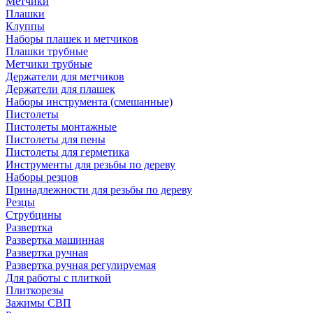
Метчики
Плашки
Клуппы
Наборы плашек и метчиков
Плашки трубные
Метчики трубные
Держатели для метчиков
Держатели для плашек
Наборы инструмента (смешанные)
Пистолеты
Пистолеты монтажные
Пистолеты для пены
Пистолеты для герметика
Инструменты для резьбы по дереву
Наборы резцов
Принадлежности для резьбы по дереву
Резцы
Струбцины
Развертка
Развертка машинная
Развертка ручная
Развертка ручная регулируемая
Для работы с плиткой
Плиткорезы
Зажимы СВП