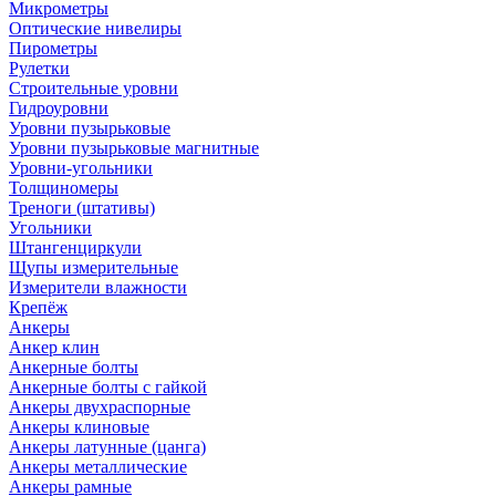
Микрометры
Оптические нивелиры
Пирометры
Рулетки
Строительные уровни
Гидроуровни
Уровни пузырьковые
Уровни пузырьковые магнитные
Уровни-угольники
Толщиномеры
Треноги (штативы)
Угольники
Штангенциркули
Щупы измерительные
Измерители влажности
Крепёж
Анкеры
Анкер клин
Анкерные болты
Анкерные болты с гайкой
Анкеры двухраспорные
Анкеры клиновые
Анкеры латунные (цанга)
Анкеры металлические
Анкеры рамные