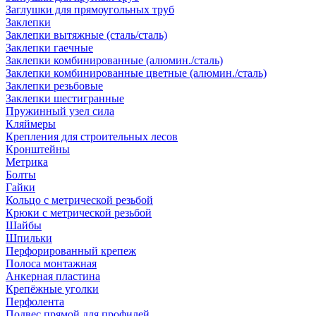
Заглушки для прямоугольных труб
Заклепки
Заклепки вытяжные (сталь/сталь)
Заклепки гаечные
Заклепки комбинированные (алюмин./сталь)
Заклепки комбинированные цветные (алюмин./сталь)
Заклепки резьбовые
Заклепки шестигранные
Пружинный узел сила
Кляймеры
Крепления для строительных лесов
Кронштейны
Метрика
Болты
Гайки
Кольцо с метрической резьбой
Крюки с метрической резьбой
Шайбы
Шпильки
Перфорированный крепеж
Полоса монтажная
Анкерная пластина
Крепёжные уголки
Перфолента
Подвес прямой для профилей