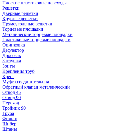
Плоские пластиковые переходы
Решетки
Дверные решетки
Круглые решетки
Прямоугольные решетки
Торцевые площадки
Металические торцевые площадки
Пластиковые торцевые площадки
Оцинковка
Дефлектор
Дроссель
Заглушка
Зонты
Крепления труб
Крест
Муфта соединительная
Обратный клапан металлический
Отвод 45
Отвод 90
Переход
Тройник 90
Труба
Фильтр
Шибер
Штаны