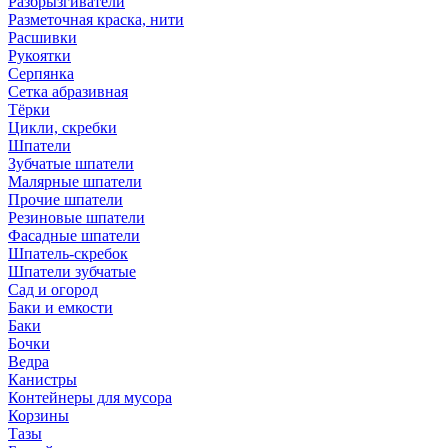
Разбрызгиватели
Разметочная краска, нити
Расшивки
Рукоятки
Серпянка
Сетка абразивная
Тёрки
Цикли, скребки
Шпатели
Зубчатые шпатели
Малярные шпатели
Прочие шпатели
Резиновые шпатели
Фасадные шпатели
Шпатель-скребок
Шпатели зубчатые
Сад и огород
Баки и емкости
Баки
Бочки
Ведра
Канистры
Контейнеры для мусора
Корзины
Тазы