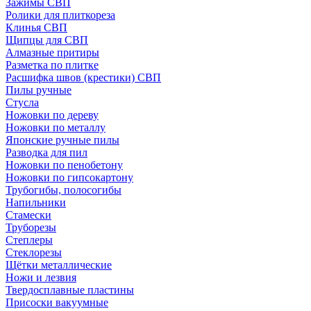
Зажимы СВП
Ролики для плиткореза
Клинья СВП
Щипцы для СВП
Алмазные притиры
Разметка по плитке
Расшифка швов (крестики) СВП
Пилы ручные
Стусла
Ножовки по дереву
Ножовки по металлу
Японские ручные пилы
Разводка для пил
Ножовки по пенобетону
Ножовки по гипсокартону
Трубогибы, полосогибы
Напильники
Стамески
Труборезы
Степлеры
Стеклорезы
Щётки металлические
Ножи и лезвия
Твердосплавные пластины
Присоски вакуумные