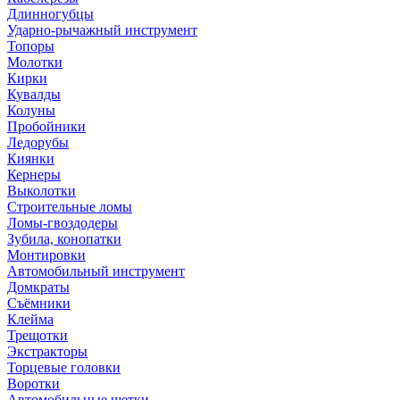
Длинногубцы
Ударно-рычажный инструмент
Топоры
Молотки
Кирки
Кувалды
Колуны
Пробойники
Ледорубы
Киянки
Кернеры
Выколотки
Строительные ломы
Ломы-гвоздодеры
Зубила, конопатки
Монтировки
Автомобильный инструмент
Домкраты
Съёмники
Клейма
Трещотки
Экстракторы
Торцевые головки
Воротки
Автомобильные щетки