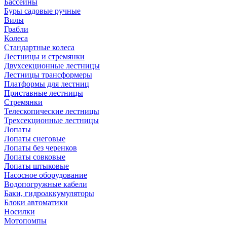
Бассейны
Буры садовые ручные
Вилы
Грабли
Колеса
Стандартные колеса
Лестницы и стремянки
Двухсекционные лестницы
Лестницы трансформеры
Платформы для лестниц
Приставные лестницы
Стремянки
Телескопические лестницы
Трехсекционные лестницы
Лопаты
Лопаты снеговые
Лопаты без черенков
Лопаты совковые
Лопаты штыковые
Насосное оборудование
Водопогружные кабели
Баки, гидроаккумуляторы
Блоки автоматики
Носилки
Мотопомпы