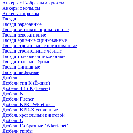
Анкеры с Г-образным крюком
Анкеры с кольцом
Анкеры с крюком
Гвозди
Гвозди барабанные
Гвозди винтовые оцинкованные
Гвозди декоративные
Гвозди ершеные оцинкованные
Гвозди строительные оцинкованные
Гвозди строительные чёрные
Гвозди толевые оцинкованные
Гвозди толевые чёрные
Гвозди финишные
Гвозди шиферные
Дюбели
Дюбели тип К (Ёжики)
Дюбели 4BS-K (Белые)
Дюбели N
Дюбели Fischer
Дюбели KPR "Wkret-met"
Дюбели KPR-Х усиленные
Дюбель кровельный винтовой
Дюбели U
Дюбели Г-образные "Wkret-met"
Дюбели грибы