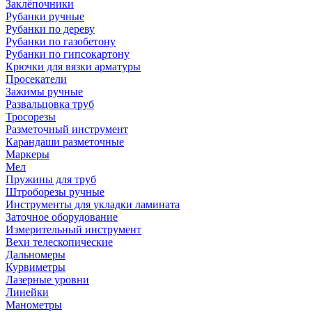
Заклёпочники
Рубанки ручные
Рубанки по дереву
Рубанки по газобетону
Рубанки по гипсокартону
Крючки для вязки арматуры
Просекатели
Зажимы ручные
Развальцовка труб
Тросорезы
Разметочный инструмент
Карандаши разметочные
Маркеры
Мел
Пружины для труб
Штроборезы ручные
Инструменты для укладки ламината
Заточное оборудование
Измерительный инструмент
Вехи телескопические
Дальномеры
Курвиметры
Лазерные уровни
Линейки
Манометры