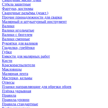
Стёкла защитные
Фартуки, костюмы
Сварочные разъёмы (деакт.)
Прочие принадлежности для сварки
Малярный и штукатурный инструмент
Валики
Валики игольчатые
Валики с бюгелем
Валики сменные
Рукоятки для валиков
Гладилки, гребёнки
Губки
Емкости для малярных работ
Кисти
Краскораспылители
Макловицы
Малярная лента
Мастерки, кельмы
Отвесы
Планки направляющие для обрезки обоев
Плёнка укрывная
Правила
Правила-уровни
Правила стандартные