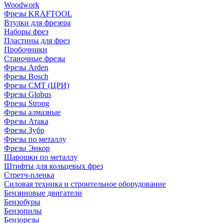
Woodwork
Фрезы KRAFTOOL
Втулки для фрезера
Наборы фрез
Пластины для фрез
Пробочники
Станочные фрезы
Фрезы Arden
Фрезы Bosch
Фрезы CMT (ЦРИ)
Фрезы Globus
Фрезы Strong
Фрезы алмазные
Фрезы Атака
Фрезы Зубр
Фрезы по металлу
Фрезы Энкор
Шарошки по металлу
Штифты для кольцевых фрез
Стретч-пленка
Силовая техника и строительное оборудование
Бензиновые двигатели
Бензобуры
Бензопилы
Бензорезы