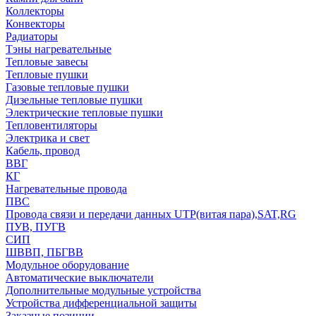
Коллекторы
Конвекторы
Радиаторы
Тэны нагревательные
Тепловые завесы
Тепловые пушки
Газовые тепловые пушки
Дизельные тепловые пушки
Электрические тепловые пушки
Тепловентиляторы
Электрика и свет
Кабель, провод
ВВГ
КГ
Нагревательные провода
ПВС
Провода связи и передачи данных UTP(витая пара),SAT,RG
ПУВ, ПУГВ
СИП
ШВВП, ПБГВВ
Модульное оборудование
Автоматические выключатели
Дополнительные модульные устройства
Устройства дифференциальной защиты
Заказные позиции