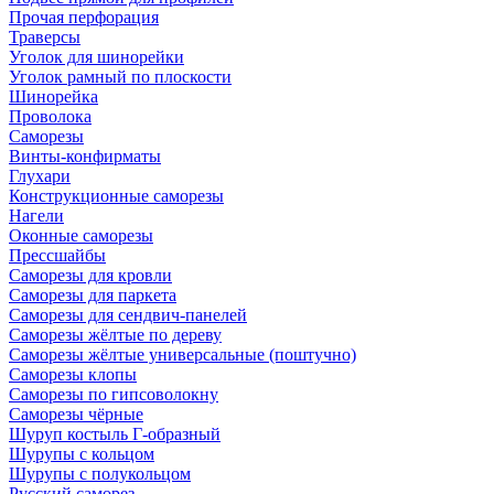
Прочая перфорация
Траверсы
Уголок для шинорейки
Уголок рамный по плоскости
Шинорейка
Проволока
Саморезы
Винты-конфирматы
Глухари
Конструкционные саморезы
Нагели
Оконные саморезы
Прессшайбы
Саморезы для кровли
Саморезы для паркета
Саморезы для сендвич-панелей
Саморезы жёлтые по дереву
Саморезы жёлтые универсальные (поштучно)
Саморезы клопы
Саморезы по гипсоволокну
Саморезы чёрные
Шуруп костыль Г-образный
Шурупы с кольцом
Шурупы с полукольцом
Русский саморез