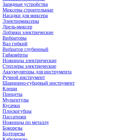
Зарядные устройства
Миксеры строительные
Насадки для миксера
Электромиксеры
Дрель-миксер
Лобзики электрические
Вибраторы
Вал гибкий
Вибратор глубинный
Гайковёрты
Ножницы электрические
Степлеры электрические
Аккумуляторы для инструмента
Ручной инструмент
Шарнирно-губцевый инструмент
Клещи
Пинцеты
Мультитулы
Кусачки
Плоскогубцы
Пассатижи
Ножницы по металлу
Бокорезы
Болторезы
Кабелерезы