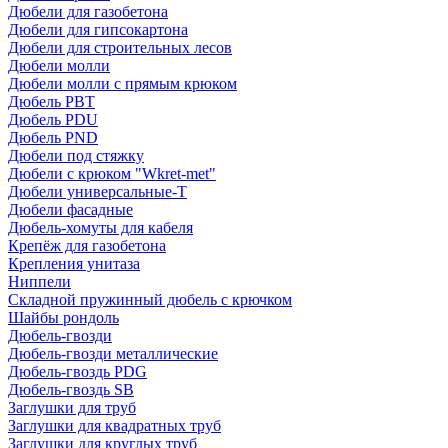
Дюбели для газобетона
Дюбели для гипсокартона
Дюбели для строительных лесов
Дюбели молли
Дюбели молли с прямым крюком
Дюбель PBT
Дюбель PDU
Дюбель PND
Дюбели под стяжку
Дюбели с крюком "Wkret-met"
Дюбели универсальные-Т
Дюбели фасадные
Дюбель-хомуты для кабеля
Крепёж для газобетона
Крепления унитаза
Ниппели
Складной пружинный дюбель с крючком
Шайбы рондоль
Дюбель-гвозди
Дюбель-гвозди металлические
Дюбель-гвоздь PDG
Дюбель-гвоздь SB
Заглушки для труб
Заглушки для квадратных труб
Заглушки для круглых труб