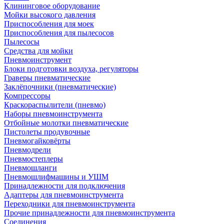
Клининговое оборудование
Мойки высокого давления
Приспособления для моек
Приспособления для пылесосов
Пылесосы
Средства для мойки
Пневмоинструмент
Блоки подготовки воздуха, регуляторы
Граверы пневматические
Заклёпочники (пневматические)
Компрессоры
Краскораспылители (пневмо)
Наборы пневмоинструмента
Отбойные молотки пневматические
Пистолеты продувочные
Пневмогайковёрты
Пневмодрели
Пневмостеплеры
Пневмошланги
Пневмошлифмашины и УШМ
Принадлежности для подключения
Адаптеры для пневмоинструмента
Переходники для пневмоинструмента
Прочие принадлежности для пневмоинструмента
Соединения