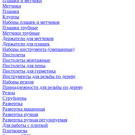
Плашки и метчики
Метчики
Плашки
Клуппы
Наборы плашек и метчиков
Плашки трубные
Метчики трубные
Держатели для метчиков
Держатели для плашек
Наборы инструмента (смешанные)
Пистолеты
Пистолеты монтажные
Пистолеты для пены
Пистолеты для герметика
Инструменты для резьбы по дереву
Наборы резцов
Принадлежности для резьбы по дереву
Резцы
Струбцины
Развертка
Развертка машинная
Развертка ручная
Развертка ручная регулируемая
Для работы с плиткой
Плиткорезы