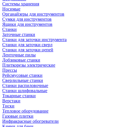
Системы хранения
Носимые
Органайзеры для инструментов
Сумки для инструментов
Ящики для инструментов
Станки
Заточные станки
Станки для заточки инструмента
Станки для заточки сверл
Станки для заточки цепей
Ленточные пилы
Лобзиковые станки
Плиткорезы электрические
Прессы
Рейсмусовые станки
Сверлильные станки
Станки распиловочные
Станки шлифовальные
Токарные станки
Верстаки
Тиски
Тепловое оборудование
Газовые плитки
Инфракрасные обогреватели
Камни для бани