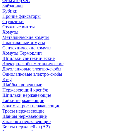
Фиксатор ФС
Звёздочки
Кубики
Прочие фиксаторы
Стульчики
Стяжные винты
Хомуты
Металлические хомуты
Пластиковые хомуты
Сантехнические хомуты
Хомуты Термоклип
Шпильки сантехнические
Электро-скобы металлические
Двухлапковые электро-скобы
Однолапковые электро-скобы
Kreg
Шайбы кровельные
Нержавеющий крепёж
Шпильки нержавеющие
Гайки нержавеющие
Зажимы троса нержавеющие
Тросы нержавеющие
Шайбы нержавеющие
Заклёпки нержавеющие
Болты нержавейка (А2)