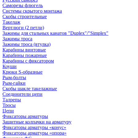
Саморезы флюгель
Системы скрытого монтажа
Скобы строительные
Такелаж
Вертлюги (2 петли)
Зажимы для стальных канатов "Duplex"/"Simplex"
Зажимы троса
Зажимы троса (втулка)
Карабины винтовые
Карабины пожарные
Карабины с фиксатором
Коуши
Крюки S-образные
Рым-болты
Рым-гайки
Скобы шакле такелажные
Соединители цепи
Талрепы
Тросы
Цепи
Фиксаторы арматуры
Защитные колпачки на арматуру
Фиксаторы арматуры «конус»
Фиксаторы арматуры «опора»