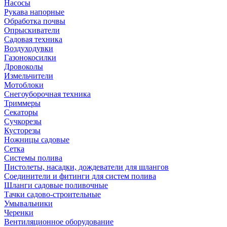
Насосы
Рукава напорные
Обработка почвы
Опрыскиватели
Садовая техника
Воздуходувки
Газонокосилки
Дровоколы
Измельчители
Мотоблоки
Снегоуборочная техника
Триммеры
Секаторы
Сучкорезы
Кусторезы
Ножницы садовые
Сетка
Системы полива
Пистолеты, насадки, дождеватели для шлангов
Соединители и фитинги для систем полива
Шланги садовые поливочные
Тачки садово-строительные
Умывальники
Черенки
Вентиляционное оборудование