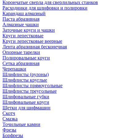
Корончатые сверла для сверлильных станков
Расходники для шлифовки и полировки
Карандаш алмазный
Паста абразивная
Алмазные чашки
Заточные круги и чашки
Круги лепестковые
Круги лепестковые веерные
Лента абразивная бесконечная
Опорные тарелки
Полировальные круги
Сетка абразивная
Черепашки
Шлифлисты (рулоны)
Шлифлисты круглые
Шлифлисты прямоугольные
Шлифлисты треугольные
Шлифовальные губки
Шлифовальные круги
Щетки для шифмашин
Скотч
Смазка
Точильные камни
Фрезы
Борфрезы