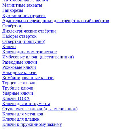
Магнитные захваты
Гайкорезы
Кузовной инструмент
Адаптеры и переходники для трещёток и гайковёртов
Отвёртки
Диэлектрические отвёртки
Наборы отверток
Отвёртки (поштучно)
Ключи
Ключи динамометрические
Имбусовые ключи (шестигранники)
Разводные ключи
Рожковые ключи
Накидные ключи
Комбинированные ключи
Торцевые ключи
Трубные ключи
Ударные ключи
Ключи TORX
Ключи для инструмента
Ступенчатые ключи (для американок)
Ключи для метчиков
Ключи для плашек
Ключи к пружинному зажиму