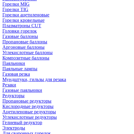
Горелки MIG
Горелки TIG
Горелки ацетиленовые
Горелки кровельные
Плазматроны CUT
Головки горелок
Газовые баллоны
Пропановые баллоны
Аргоновые баллоны
Углекислотные баллоны
Композитные баллоны
Паяльники
Паяльные лампы
Газовая резка
Мундштуки, гильзы для резака
Резаки
Газовые паяльники
Редукторы
Пропановые редукторы
Кислородные редукторы
Ацетиленовые редукторы
Углекислотные редукторы
Гелиевый редуктор
Электроды
Для сварочных горелок