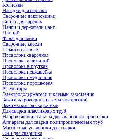
Колпачки
Насадки для горелок
Сварочные наконечники
Сопла для горелок
Цанги и держатели цанг
Припой
Флюс для пайки
Сварочные кабели
Шланги газовые
Проволока сварочная
Проволока алюминий
Проволока в прутках
Проволока нержавейка
Проволока омедненная
Проволока порошковая
Регуляторы
Электрододержатели и клеммы заземления
Зажимы-крокодилы (клемы заземления)
Зажимы массы сварочные
Для сварки пластиковых труб
Направляющие каналы для сварочной проволоки
Аппараты для сварки полипропиленовых труб
Магнитные угольники для сварки
СИЗ для сварщика
Сварочные маски, очки