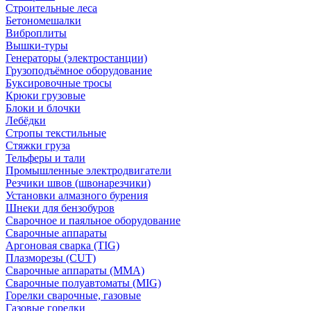
Строительные леса
Бетономешалки
Виброплиты
Вышки-туры
Генераторы (электростанции)
Грузоподъёмное оборудование
Буксировочные тросы
Крюки грузовые
Блоки и блочки
Лебёдки
Стропы текстильные
Стяжки груза
Тельферы и тали
Промышленные электродвигатели
Резчики швов (швонарезчики)
Установки алмазного бурения
Шнеки для бензобуров
Сварочное и паяльное оборудование
Сварочные аппараты
Аргоновая сварка (TIG)
Плазморезы (CUT)
Сварочные аппараты (MMA)
Сварочные полуавтоматы (MIG)
Горелки сварочные, газовые
Газовые горелки