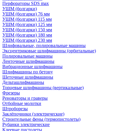
Перфораторы SDS max
УШМ (болгарки)
УШМ (болгарки) 76 мм
УШМ (болгарки) 115 мм
УШМ (болгарки) 125 мм
УШМ (болгарки) 150 мм
УШМ (болгарки) 180 мм
УШМ (болгарки) 230 мм
Шлифовальные, полировальные машины
Эксцентриковые шлифмашины (орбитальные)
Полировальные машины
Ленточные шлифмашины
Вибрационные шлифмашины
Шлифмашины по бетону
Щеточные шлифмашины
Дельташлифмашины
Торцевые шлифмашины (вертикальные)
Фрезеры
Реноваторы и граверы
Отбойные молотки
Штроборезы
Заклёпочники (электрические)
Строительные фены (термопистолеты)
Рубанки электрические
Клеевые пистолеты