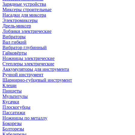
Зарядные устройства
Миксеры строительные
Насадки для миксера
Электромиксеры
Дрель-миксер
Лобзики электрические
Вибраторы
Вал гибкий
Вибратор глубинный
Гайковёрты
Ножницы электрические
Степлеры электрические
Аккумуляторы для инструмента
Ручной инструмент
Шарнирно-губцевый инструмент
Клещи
Пинцеты
Мультитулы
Кусачки
Плоскогубцы
Пассатижи
Ножницы по металлу
Бокорезы
Болторезы
Кабелерезы