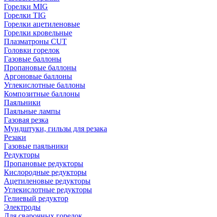
Горелки MIG
Горелки TIG
Горелки ацетиленовые
Горелки кровельные
Плазматроны CUT
Головки горелок
Газовые баллоны
Пропановые баллоны
Аргоновые баллоны
Углекислотные баллоны
Композитные баллоны
Паяльники
Паяльные лампы
Газовая резка
Мундштуки, гильзы для резака
Резаки
Газовые паяльники
Редукторы
Пропановые редукторы
Кислородные редукторы
Ацетиленовые редукторы
Углекислотные редукторы
Гелиевый редуктор
Электроды
Для сварочных горелок