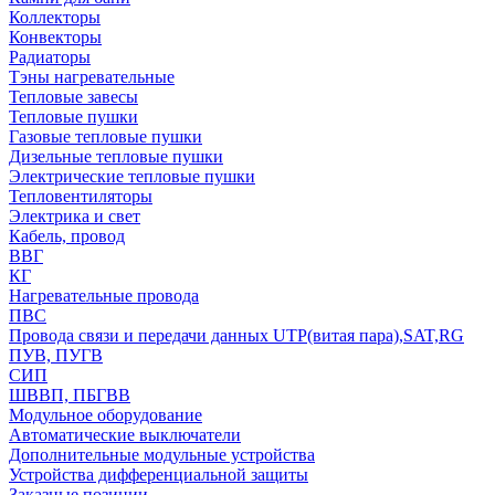
Коллекторы
Конвекторы
Радиаторы
Тэны нагревательные
Тепловые завесы
Тепловые пушки
Газовые тепловые пушки
Дизельные тепловые пушки
Электрические тепловые пушки
Тепловентиляторы
Электрика и свет
Кабель, провод
ВВГ
КГ
Нагревательные провода
ПВС
Провода связи и передачи данных UTP(витая пара),SAT,RG
ПУВ, ПУГВ
СИП
ШВВП, ПБГВВ
Модульное оборудование
Автоматические выключатели
Дополнительные модульные устройства
Устройства дифференциальной защиты
Заказные позиции