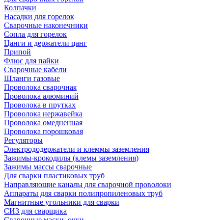
Колпачки
Насадки для горелок
Сварочные наконечники
Сопла для горелок
Цанги и держатели цанг
Припой
Флюс для пайки
Сварочные кабели
Шланги газовые
Проволока сварочная
Проволока алюминий
Проволока в прутках
Проволока нержавейка
Проволока омедненная
Проволока порошковая
Регуляторы
Электрододержатели и клеммы заземления
Зажимы-крокодилы (клемы заземления)
Зажимы массы сварочные
Для сварки пластиковых труб
Направляющие каналы для сварочной проволоки
Аппараты для сварки полипропиленовых труб
Магнитные угольники для сварки
СИЗ для сварщика
Сварочные маски, очки