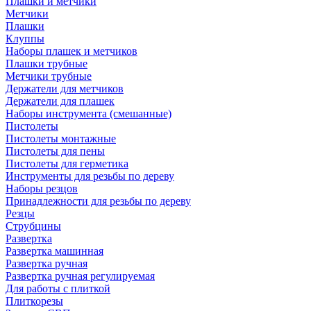
Плашки и метчики
Метчики
Плашки
Клуппы
Наборы плашек и метчиков
Плашки трубные
Метчики трубные
Держатели для метчиков
Держатели для плашек
Наборы инструмента (смешанные)
Пистолеты
Пистолеты монтажные
Пистолеты для пены
Пистолеты для герметика
Инструменты для резьбы по дереву
Наборы резцов
Принадлежности для резьбы по дереву
Резцы
Струбцины
Развертка
Развертка машинная
Развертка ручная
Развертка ручная регулируемая
Для работы с плиткой
Плиткорезы