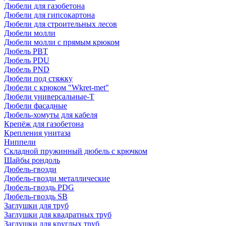
Дюбели для газобетона
Дюбели для гипсокартона
Дюбели для строительных лесов
Дюбели молли
Дюбели молли с прямым крюком
Дюбель PBT
Дюбель PDU
Дюбель PND
Дюбели под стяжку
Дюбели с крюком "Wkret-met"
Дюбели универсальные-Т
Дюбели фасадные
Дюбель-хомуты для кабеля
Крепёж для газобетона
Крепления унитаза
Ниппели
Складной пружинный дюбель с крючком
Шайбы рондоль
Дюбель-гвозди
Дюбель-гвозди металлические
Дюбель-гвоздь PDG
Дюбель-гвоздь SB
Заглушки для труб
Заглушки для квадратных труб
Заглушки для круглых труб