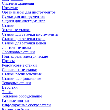
Системы хранения
Носимые
Органайзеры для инструментов
Сумки для инструментов
Ящики для инструментов
Станки
Заточные станки
Станки для заточки инструмента
Станки для заточки сверл
Станки для заточки цепей
Ленточные пилы
Лобзиковые станки
Плиткорезы электрические
Прессы
Рейсмусовые станки
Сверлильные станки
Станки распиловочные
Станки шлифовальные
Токарные станки
Верстаки
Тиски
Тепловое оборудование
Газовые плитки
Инфракрасные обогреватели
Камни для бани