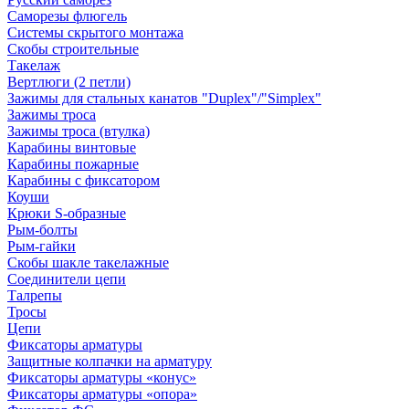
Саморезы флюгель
Системы скрытого монтажа
Скобы строительные
Такелаж
Вертлюги (2 петли)
Зажимы для стальных канатов "Duplex"/"Simplex"
Зажимы троса
Зажимы троса (втулка)
Карабины винтовые
Карабины пожарные
Карабины с фиксатором
Коуши
Крюки S-образные
Рым-болты
Рым-гайки
Скобы шакле такелажные
Соединители цепи
Талрепы
Тросы
Цепи
Фиксаторы арматуры
Защитные колпачки на арматуру
Фиксаторы арматуры «конус»
Фиксаторы арматуры «опора»