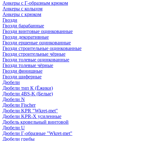
Анкеры с Г-образным крюком
Анкеры с кольцом
Анкеры с крюком
Гвозди
Гвозди барабанные
Гвозди винтовые оцинкованные
Гвозди декоративные
Гвозди ершеные оцинкованные
Гвозди строительные оцинкованные
Гвозди строительные чёрные
Гвозди толевые оцинкованные
Гвозди толевые чёрные
Гвозди финишные
Гвозди шиферные
Дюбели
Дюбели тип К (Ёжики)
Дюбели 4BS-K (Белые)
Дюбели N
Дюбели Fischer
Дюбели KPR "Wkret-met"
Дюбели KPR-Х усиленные
Дюбель кровельный винтовой
Дюбели U
Дюбели Г-образные "Wkret-met"
Дюбели грибы