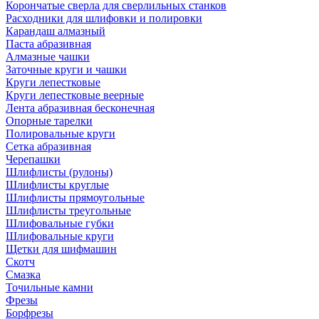
Корончатые сверла для сверлильных станков
Расходники для шлифовки и полировки
Карандаш алмазный
Паста абразивная
Алмазные чашки
Заточные круги и чашки
Круги лепестковые
Круги лепестковые веерные
Лента абразивная бесконечная
Опорные тарелки
Полировальные круги
Сетка абразивная
Черепашки
Шлифлисты (рулоны)
Шлифлисты круглые
Шлифлисты прямоугольные
Шлифлисты треугольные
Шлифовальные губки
Шлифовальные круги
Щетки для шифмашин
Скотч
Смазка
Точильные камни
Фрезы
Борфрезы