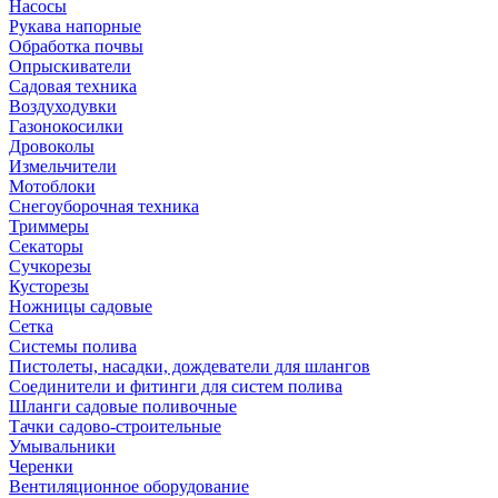
Насосы
Рукава напорные
Обработка почвы
Опрыскиватели
Садовая техника
Воздуходувки
Газонокосилки
Дровоколы
Измельчители
Мотоблоки
Снегоуборочная техника
Триммеры
Секаторы
Сучкорезы
Кусторезы
Ножницы садовые
Сетка
Системы полива
Пистолеты, насадки, дождеватели для шлангов
Соединители и фитинги для систем полива
Шланги садовые поливочные
Тачки садово-строительные
Умывальники
Черенки
Вентиляционное оборудование