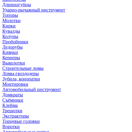
Длинногубцы
Ударно-рычажный инструмент
Топоры
Молотки
Кирки
Кувалды
Колуны
Пробойники
Ледорубы
Киянки
Кернеры
Выколотки
Строительные ломы
Ломы-гвоздодеры
Зубила, конопатки
Монтировки
Автомобильный инструмент
Домкраты
Съёмники
Клейма
Трещотки
Экстракторы
Торцевые головки
Воротки
Автомобильные щетки