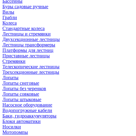
Бассейны
Буры садовые ручные
Вилы
Грабли
Колеса
Стандартные колеса
Лестницы и стремянки
Двухсекционные лестницы
Лестницы трансформеры
Платформы для лестниц
Приставные лестницы
Стремянки
Телескопические лестницы
Трехсекционные лестницы
Лопаты
Лопаты снеговые
Лопаты без черенков
Лопаты совковые
Лопаты штыковые
Насосное оборудование
Водопогружные кабели
Баки, гидроаккумуляторы
Блоки автоматики
Носилки
Мотопомпы