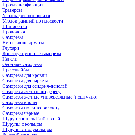
Прочая перфорация
Траверсы
Уголок для шинорейки
Уголок рамный по плоскости
Шинорейка
Проволока
Саморезы
Винты-конфирматы
Глухари
Конструкционные саморезы
Нагели
Оконные саморезы
Прессшайбы
Саморезы для кровли
Саморезы для паркета
Саморезы для сендвич-панелей
Саморезы жёлтые по дереву
Саморезы жёлтые универсальные (поштучно)
Саморезы клопы
Саморезы по гипсоволокну
Саморезы чёрные
Шуруп костыль Г-образный
Шурупы с кольцом
Шурупы с полукольцом
Русский саморез