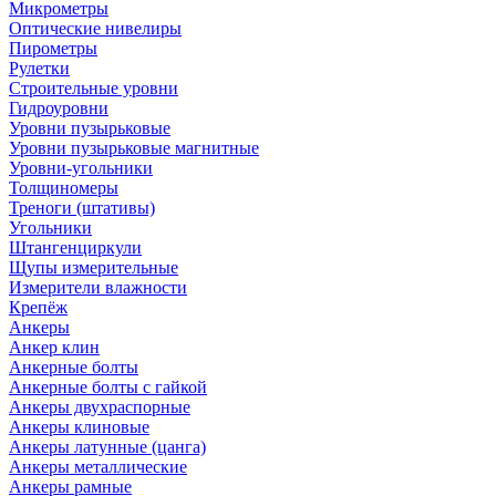
Микрометры
Оптические нивелиры
Пирометры
Рулетки
Строительные уровни
Гидроуровни
Уровни пузырьковые
Уровни пузырьковые магнитные
Уровни-угольники
Толщиномеры
Треноги (штативы)
Угольники
Штангенциркули
Щупы измерительные
Измерители влажности
Крепёж
Анкеры
Анкер клин
Анкерные болты
Анкерные болты с гайкой
Анкеры двухраспорные
Анкеры клиновые
Анкеры латунные (цанга)
Анкеры металлические
Анкеры рамные