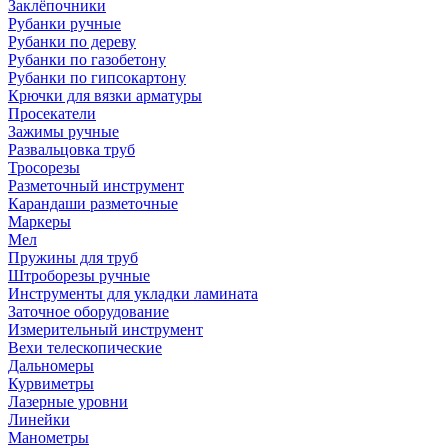
Заклёпочники
Рубанки ручные
Рубанки по дереву
Рубанки по газобетону
Рубанки по гипсокартону
Крючки для вязки арматуры
Просекатели
Зажимы ручные
Развальцовка труб
Тросорезы
Разметочный инструмент
Карандаши разметочные
Маркеры
Мел
Пружины для труб
Штроборезы ручные
Инструменты для укладки ламината
Заточное оборудование
Измерительный инструмент
Вехи телескопические
Дальномеры
Курвиметры
Лазерные уровни
Линейки
Манометры