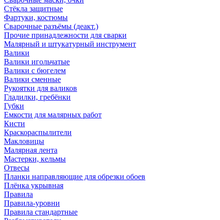
Стёкла защитные
Фартуки, костюмы
Сварочные разъёмы (деакт.)
Прочие принадлежности для сварки
Малярный и штукатурный инструмент
Валики
Валики игольчатые
Валики с бюгелем
Валики сменные
Рукоятки для валиков
Гладилки, гребёнки
Губки
Емкости для малярных работ
Кисти
Краскораспылители
Макловицы
Малярная лента
Мастерки, кельмы
Отвесы
Планки направляющие для обрезки обоев
Плёнка укрывная
Правила
Правила-уровни
Правила стандартные