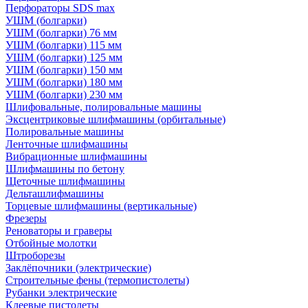
Перфораторы SDS max
УШМ (болгарки)
УШМ (болгарки) 76 мм
УШМ (болгарки) 115 мм
УШМ (болгарки) 125 мм
УШМ (болгарки) 150 мм
УШМ (болгарки) 180 мм
УШМ (болгарки) 230 мм
Шлифовальные, полировальные машины
Эксцентриковые шлифмашины (орбитальные)
Полировальные машины
Ленточные шлифмашины
Вибрационные шлифмашины
Шлифмашины по бетону
Щеточные шлифмашины
Дельташлифмашины
Торцевые шлифмашины (вертикальные)
Фрезеры
Реноваторы и граверы
Отбойные молотки
Штроборезы
Заклёпочники (электрические)
Строительные фены (термопистолеты)
Рубанки электрические
Клеевые пистолеты