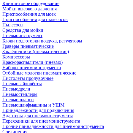
Клининговое оборудование
Мойки высокого давления
Приспособления для моек
Приспособления для пылесосов
Пылесосы
Средства для мойки
Пневмоинструмент
Блоки подготовки воздуха, регуляторы
Граверы пневматические
Заклёпочники (пневматические)
Компрессоры
Краскораспылители (пневмо)
Наборы пневмоинструмента
Отбойные молотки пневматические
Пистолеты продувочные
Пневмогайковёрты
Пневмодрели
Пневмостеплеры
Пневмошланги
Пневмошлифмашины и УШМ
Принадлежности для подключения
Адаптеры для пневмоинструмента
Переходники для пневмоинструмента
Прочие принадлежности для пневмоинструмента
Соединения