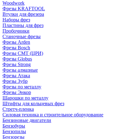
Woodwork
Фрезы KRAFTOOL
Втулки для фрезера
Наборы фрез
Пластины для фрез
Пробочники
Станочные фрезы
Фрезы Arden
Фрезы Bosch
Фрезы CMT (ЦРИ)
Фрезы Globus
Фрезы Strong
Фрезы алмазные
Фрезы Атака
Фрезы Зубр
Фрезы по металлу
Фрезы Энкор
Шарошки по металлу
Штифты для кольцевых фрез
Стретч-пленка
Силовая техника и строительное оборудование
Бензиновые двигатели
Бензобуры
Бензопилы
Бензорезы