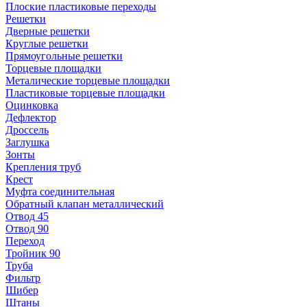
Плоские пластиковые переходы
Решетки
Дверные решетки
Круглые решетки
Прямоугольные решетки
Торцевые площадки
Металические торцевые площадки
Пластиковые торцевые площадки
Оцинковка
Дефлектор
Дроссель
Заглушка
Зонты
Крепления труб
Крест
Муфта соединительная
Обратный клапан металлический
Отвод 45
Отвод 90
Переход
Тройник 90
Труба
Фильтр
Шибер
Штаны