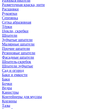
Разбрызгиватели
Разметочная краска, нити
Расшивки
Рукоятки
Серпянка
Сетка абразивная
Тёрки
Цикли, скребки
Шпатели
Зубчатые шпатели
Малярные шпатели
Прочие шпатели
Резиновые шпатели
Фасадные шпатели
Шпатель-скребок
Шпатели зубчатые
Сад и огород
Баки и емкости
Баки
Бочки
Ведра
Канистры
Контейнеры для мусора
Корзины
Тазы