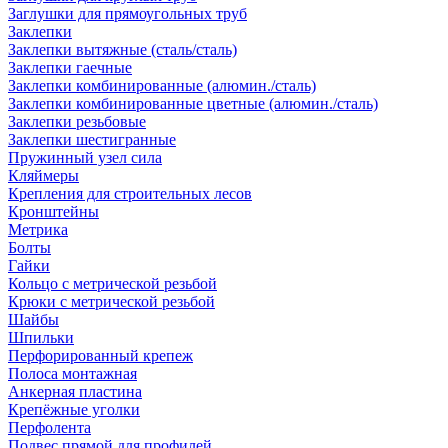
Заглушки для прямоугольных труб
Заклепки
Заклепки вытяжные (сталь/сталь)
Заклепки гаечные
Заклепки комбинированные (алюмин./сталь)
Заклепки комбинированные цветные (алюмин./сталь)
Заклепки резьбовые
Заклепки шестигранные
Пружинный узел сила
Кляймеры
Крепления для строительных лесов
Кронштейны
Метрика
Болты
Гайки
Кольцо с метрической резьбой
Крюки с метрической резьбой
Шайбы
Шпильки
Перфорированный крепеж
Полоса монтажная
Анкерная пластина
Крепёжные уголки
Перфолента
Подвес прямой для профилей