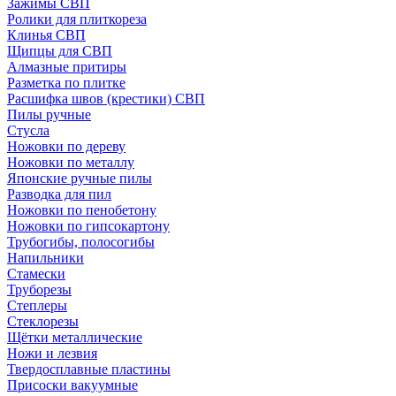
Зажимы СВП
Ролики для плиткореза
Клинья СВП
Щипцы для СВП
Алмазные притиры
Разметка по плитке
Расшифка швов (крестики) СВП
Пилы ручные
Стусла
Ножовки по дереву
Ножовки по металлу
Японские ручные пилы
Разводка для пил
Ножовки по пенобетону
Ножовки по гипсокартону
Трубогибы, полосогибы
Напильники
Стамески
Труборезы
Степлеры
Стеклорезы
Щётки металлические
Ножи и лезвия
Твердосплавные пластины
Присоски вакуумные