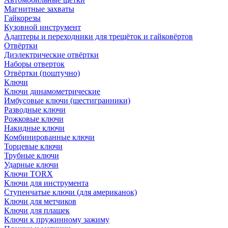
Магнитные захваты
Гайкорезы
Кузовной инструмент
Адаптеры и переходники для трещёток и гайковёртов
Отвёртки
Диэлектрические отвёртки
Наборы отверток
Отвёртки (поштучно)
Ключи
Ключи динамометрические
Имбусовые ключи (шестигранники)
Разводные ключи
Рожковые ключи
Накидные ключи
Комбинированные ключи
Торцевые ключи
Трубные ключи
Ударные ключи
Ключи TORX
Ключи для инструмента
Ступенчатые ключи (для американок)
Ключи для метчиков
Ключи для плашек
Ключи к пружинному зажиму