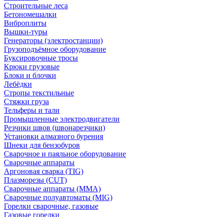
Строительные леса
Бетономешалки
Виброплиты
Вышки-туры
Генераторы (электростанции)
Грузоподъёмное оборудование
Буксировочные тросы
Крюки грузовые
Блоки и блочки
Лебёдки
Стропы текстильные
Стяжки груза
Тельферы и тали
Промышленные электродвигатели
Резчики швов (швонарезчики)
Установки алмазного бурения
Шнеки для бензобуров
Сварочное и паяльное оборудование
Сварочные аппараты
Аргоновая сварка (TIG)
Плазморезы (CUT)
Сварочные аппараты (MMA)
Сварочные полуавтоматы (MIG)
Горелки сварочные, газовые
Газовые горелки