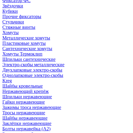
Фиксатор ФС
Звёздочки
Кубики
Прочие фиксаторы
Стульчики
Стяжные винты
Хомуты
Металлические хомуты
Пластиковые хомуты
Сантехнические хомуты
Хомуты Термоклип
Шпильки сантехнические
Электро-скобы металлические
Двухлапковые электро-скобы
Однолапковые электро-скобы
Kreg
Шайбы кровельные
Нержавеющий крепёж
Шпильки нержавеющие
Гайки нержавеющие
Зажимы троса нержавеющие
Тросы нержавеющие
Шайбы нержавеющие
Заклёпки нержавеющие
Болты нержавейка (А2)