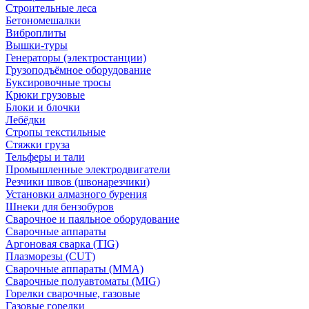
Строительные леса
Бетономешалки
Виброплиты
Вышки-туры
Генераторы (электростанции)
Грузоподъёмное оборудование
Буксировочные тросы
Крюки грузовые
Блоки и блочки
Лебёдки
Стропы текстильные
Стяжки груза
Тельферы и тали
Промышленные электродвигатели
Резчики швов (швонарезчики)
Установки алмазного бурения
Шнеки для бензобуров
Сварочное и паяльное оборудование
Сварочные аппараты
Аргоновая сварка (TIG)
Плазморезы (CUT)
Сварочные аппараты (MMA)
Сварочные полуавтоматы (MIG)
Горелки сварочные, газовые
Газовые горелки