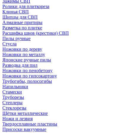
Зажимы СВП
Ролики для плиткореза
Клинья СВП
Щипцы для СВП
Алмазные притиры
Разметка по плитке
Расшифка швов (крестики) СВП
Пилы ручные
Стусла
Ножовки по дереву
Ножовки по металлу
Японские ручные пилы
Разводка для пил
Ножовки по пенобетону
Ножовки по гипсокартону
Трубогибы, полосогибы
Напильники
Стамески
Труборезы
Степлеры
Стеклорезы
Щётки металлические
Ножи и лезвия
Твердосплавные пластины
Присоски вакуумные