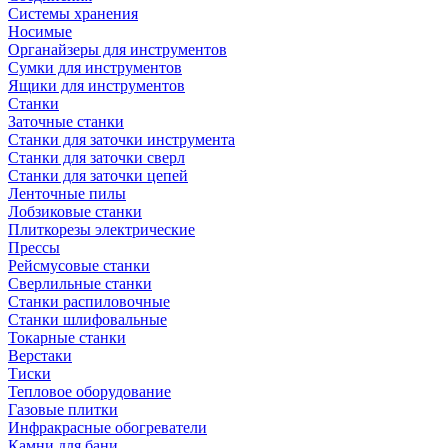
Системы хранения
Носимые
Органайзеры для инструментов
Сумки для инструментов
Ящики для инструментов
Станки
Заточные станки
Станки для заточки инструмента
Станки для заточки сверл
Станки для заточки цепей
Ленточные пилы
Лобзиковые станки
Плиткорезы электрические
Прессы
Рейсмусовые станки
Сверлильные станки
Станки распиловочные
Станки шлифовальные
Токарные станки
Верстаки
Тиски
Тепловое оборудование
Газовые плитки
Инфракрасные обогреватели
Камни для бани