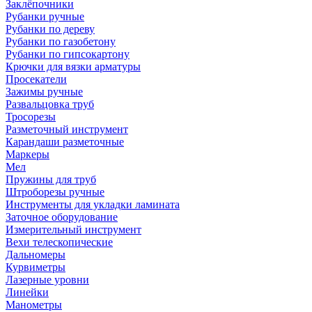
Заклёпочники
Рубанки ручные
Рубанки по дереву
Рубанки по газобетону
Рубанки по гипсокартону
Крючки для вязки арматуры
Просекатели
Зажимы ручные
Развальцовка труб
Тросорезы
Разметочный инструмент
Карандаши разметочные
Маркеры
Мел
Пружины для труб
Штроборезы ручные
Инструменты для укладки ламината
Заточное оборудование
Измерительный инструмент
Вехи телескопические
Дальномеры
Курвиметры
Лазерные уровни
Линейки
Манометры