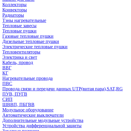
Коллекторы
Конвекторы
Радиаторы
Тэны нагревательные
Тепловые завесы
Тепловые пушки
Газовые тепловые пушки
Дизельные тепловые пушки
Электрические тепловые пушки
Тепловентиляторы
Электрика и свет
Кабель, провод
ВВГ
КГ
Нагревательные провода
ПВС
Провода связи и передачи данных UTP(витая пара),SAT,RG
ПУВ, ПУГВ
СИП
ШВВП, ПБГВВ
Модульное оборудование
Автоматические выключатели
Дополнительные модульные устройства
Устройства дифференциальной защиты
Заказные позиции