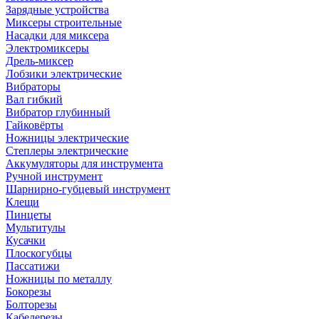
Зарядные устройства
Миксеры строительные
Насадки для миксера
Электромиксеры
Дрель-миксер
Лобзики электрические
Вибраторы
Вал гибкий
Вибратор глубинный
Гайковёрты
Ножницы электрические
Степлеры электрические
Аккумуляторы для инструмента
Ручной инструмент
Шарнирно-губцевый инструмент
Клещи
Пинцеты
Мультитулы
Кусачки
Плоскогубцы
Пассатижи
Ножницы по металлу
Бокорезы
Болторезы
Кабелерезы