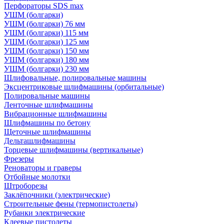
Перфораторы SDS max
УШМ (болгарки)
УШМ (болгарки) 76 мм
УШМ (болгарки) 115 мм
УШМ (болгарки) 125 мм
УШМ (болгарки) 150 мм
УШМ (болгарки) 180 мм
УШМ (болгарки) 230 мм
Шлифовальные, полировальные машины
Эксцентриковые шлифмашины (орбитальные)
Полировальные машины
Ленточные шлифмашины
Вибрационные шлифмашины
Шлифмашины по бетону
Щеточные шлифмашины
Дельташлифмашины
Торцевые шлифмашины (вертикальные)
Фрезеры
Реноваторы и граверы
Отбойные молотки
Штроборезы
Заклёпочники (электрические)
Строительные фены (термопистолеты)
Рубанки электрические
Клеевые пистолеты