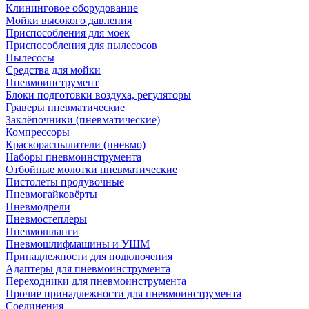
Клининговое оборудование
Мойки высокого давления
Приспособления для моек
Приспособления для пылесосов
Пылесосы
Средства для мойки
Пневмоинструмент
Блоки подготовки воздуха, регуляторы
Граверы пневматические
Заклёпочники (пневматические)
Компрессоры
Краскораспылители (пневмо)
Наборы пневмоинструмента
Отбойные молотки пневматические
Пистолеты продувочные
Пневмогайковёрты
Пневмодрели
Пневмостеплеры
Пневмошланги
Пневмошлифмашины и УШМ
Принадлежности для подключения
Адаптеры для пневмоинструмента
Переходники для пневмоинструмента
Прочие принадлежности для пневмоинструмента
Соединения