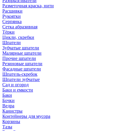
Разбрызгиватели
Разметочная краска, нити
Расшивки
Рукоятки
Серпянка
Сетка абразивная
Тёрки
Цикли, скребки
Шпатели
Зубчатые шпатели
Малярные шпатели
Прочие шпатели
Резиновые шпатели
Фасадные шпатели
Шпатель-скребок
Шпатели зубчатые
Сад и огород
Баки и емкости
Баки
Бочки
Ведра
Канистры
Контейнеры для мусора
Корзины
Тазы