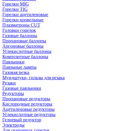
Горелки MIG
Горелки TIG
Горелки ацетиленовые
Горелки кровельные
Плазматроны CUT
Головки горелок
Газовые баллоны
Пропановые баллоны
Аргоновые баллоны
Углекислотные баллоны
Композитные баллоны
Паяльники
Паяльные лампы
Газовая резка
Мундштуки, гильзы для резака
Резаки
Газовые паяльники
Редукторы
Пропановые редукторы
Кислородные редукторы
Ацетиленовые редукторы
Углекислотные редукторы
Гелиевый редуктор
Электроды
Для сварочных горелок