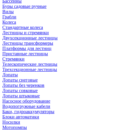
Бассейны
Буры садовые ручные
Вилы
Грабли
Колеса
Стандартные колеса
Лестницы и стремянки
Двухсекционные лестницы
Лестницы трансформеры
Платформы для лестниц
Приставные лестницы
Стремянки
Телескопические лестницы
Трехсекционные лестницы
Лопаты
Лопаты снеговые
Лопаты без черенков
Лопаты совковые
Лопаты штыковые
Насосное оборудование
Водопогружные кабели
Баки, гидроаккумуляторы
Блоки автоматики
Носилки
Мотопомпы