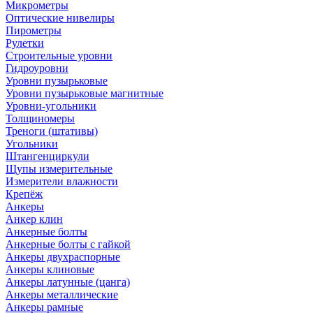
Микрометры
Оптические нивелиры
Пирометры
Рулетки
Строительные уровни
Гидроуровни
Уровни пузырьковые
Уровни пузырьковые магнитные
Уровни-угольники
Толщиномеры
Треноги (штативы)
Угольники
Штангенциркули
Щупы измерительные
Измерители влажности
Крепёж
Анкеры
Анкер клин
Анкерные болты
Анкерные болты с гайкой
Анкеры двухраспорные
Анкеры клиновые
Анкеры латунные (цанга)
Анкеры металлические
Анкеры рамные