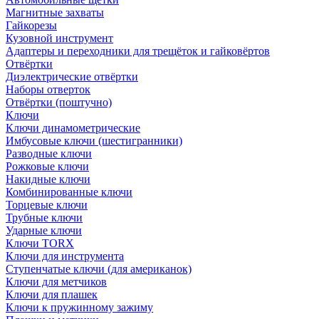
Магнитные захваты
Гайкорезы
Кузовной инструмент
Адаптеры и переходники для трещёток и гайковёртов
Отвёртки
Диэлектрические отвёртки
Наборы отверток
Отвёртки (поштучно)
Ключи
Ключи динамометрические
Имбусовые ключи (шестигранники)
Разводные ключи
Рожковые ключи
Накидные ключи
Комбинированные ключи
Торцевые ключи
Трубные ключи
Ударные ключи
Ключи TORX
Ключи для инструмента
Ступенчатые ключи (для американок)
Ключи для метчиков
Ключи для плашек
Ключи к пружинному зажиму