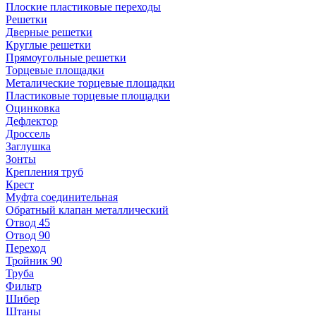
Плоские пластиковые переходы
Решетки
Дверные решетки
Круглые решетки
Прямоугольные решетки
Торцевые площадки
Металические торцевые площадки
Пластиковые торцевые площадки
Оцинковка
Дефлектор
Дроссель
Заглушка
Зонты
Крепления труб
Крест
Муфта соединительная
Обратный клапан металлический
Отвод 45
Отвод 90
Переход
Тройник 90
Труба
Фильтр
Шибер
Штаны