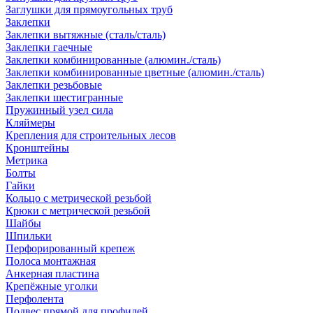
Заглушки для прямоугольных труб
Заклепки
Заклепки вытяжные (сталь/сталь)
Заклепки гаечные
Заклепки комбинированные (алюмин./сталь)
Заклепки комбинированные цветные (алюмин./сталь)
Заклепки резьбовые
Заклепки шестигранные
Пружинный узел сила
Кляймеры
Крепления для строительных лесов
Кронштейны
Метрика
Болты
Гайки
Кольцо с метрической резьбой
Крюки с метрической резьбой
Шайбы
Шпильки
Перфорированный крепеж
Полоса монтажная
Анкерная пластина
Крепёжные уголки
Перфолента
Подвес прямой для профилей