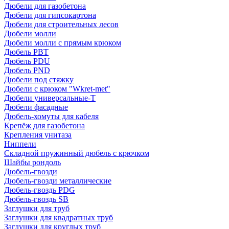
Дюбели для газобетона
Дюбели для гипсокартона
Дюбели для строительных лесов
Дюбели молли
Дюбели молли с прямым крюком
Дюбель PBT
Дюбель PDU
Дюбель PND
Дюбели под стяжку
Дюбели с крюком "Wkret-met"
Дюбели универсальные-Т
Дюбели фасадные
Дюбель-хомуты для кабеля
Крепёж для газобетона
Крепления унитаза
Ниппели
Складной пружинный дюбель с крючком
Шайбы рондоль
Дюбель-гвозди
Дюбель-гвозди металлические
Дюбель-гвоздь PDG
Дюбель-гвоздь SB
Заглушки для труб
Заглушки для квадратных труб
Заглушки для круглых труб