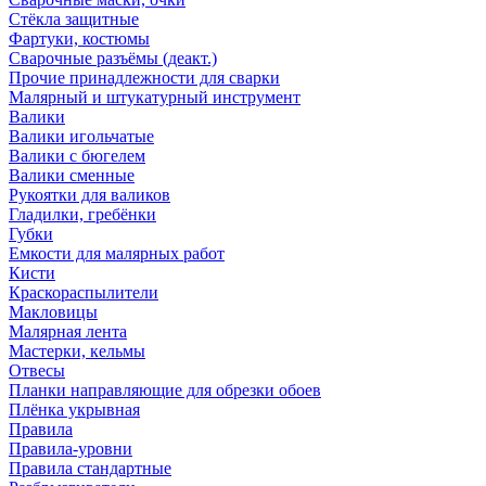
Стёкла защитные
Фартуки, костюмы
Сварочные разъёмы (деакт.)
Прочие принадлежности для сварки
Малярный и штукатурный инструмент
Валики
Валики игольчатые
Валики с бюгелем
Валики сменные
Рукоятки для валиков
Гладилки, гребёнки
Губки
Емкости для малярных работ
Кисти
Краскораспылители
Макловицы
Малярная лента
Мастерки, кельмы
Отвесы
Планки направляющие для обрезки обоев
Плёнка укрывная
Правила
Правила-уровни
Правила стандартные