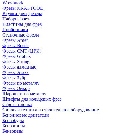
Woodwork
Фрезы KRAFTOOL
Втулки для фрезера
Наборы фрез
Пластины для фрез
Пробочники
Станочные фрезы
Фрезы Arden
Фрезы Bosch
Фрезы CMT (ЦРИ)
Фрезы Globus
Фрезы Strong
Фрезы алмазные
Фрезы Атака
Фрезы Зубр
Фрезы по металлу
Фрезы Энкор
Шарошки по металлу
Штифты для кольцевых фрез
Стретч-пленка
Силовая техника и строительное оборудование
Бензиновые двигатели
Бензобуры
Бензопилы
Бензорезы