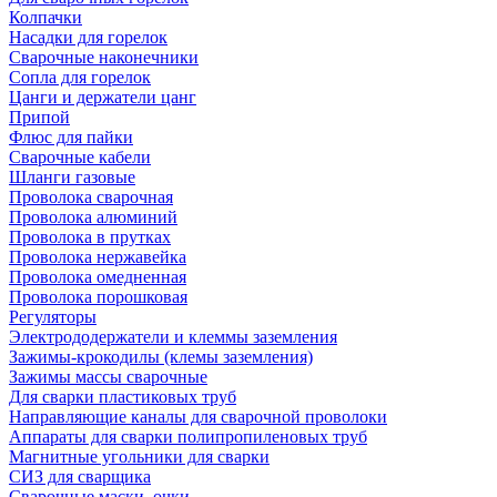
Колпачки
Насадки для горелок
Сварочные наконечники
Сопла для горелок
Цанги и держатели цанг
Припой
Флюс для пайки
Сварочные кабели
Шланги газовые
Проволока сварочная
Проволока алюминий
Проволока в прутках
Проволока нержавейка
Проволока омедненная
Проволока порошковая
Регуляторы
Электрододержатели и клеммы заземления
Зажимы-крокодилы (клемы заземления)
Зажимы массы сварочные
Для сварки пластиковых труб
Направляющие каналы для сварочной проволоки
Аппараты для сварки полипропиленовых труб
Магнитные угольники для сварки
СИЗ для сварщика
Сварочные маски, очки