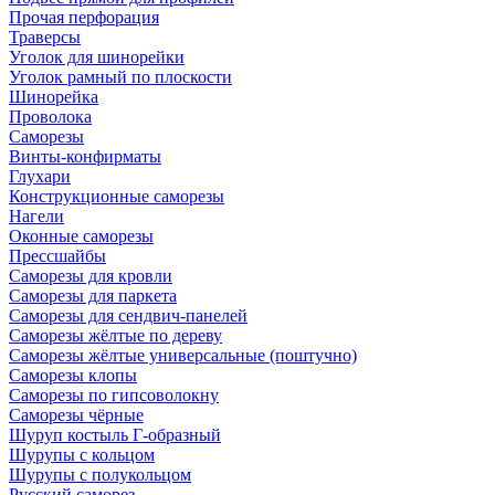
Прочая перфорация
Траверсы
Уголок для шинорейки
Уголок рамный по плоскости
Шинорейка
Проволока
Саморезы
Винты-конфирматы
Глухари
Конструкционные саморезы
Нагели
Оконные саморезы
Прессшайбы
Саморезы для кровли
Саморезы для паркета
Саморезы для сендвич-панелей
Саморезы жёлтые по дереву
Саморезы жёлтые универсальные (поштучно)
Саморезы клопы
Саморезы по гипсоволокну
Саморезы чёрные
Шуруп костыль Г-образный
Шурупы с кольцом
Шурупы с полукольцом
Русский саморез