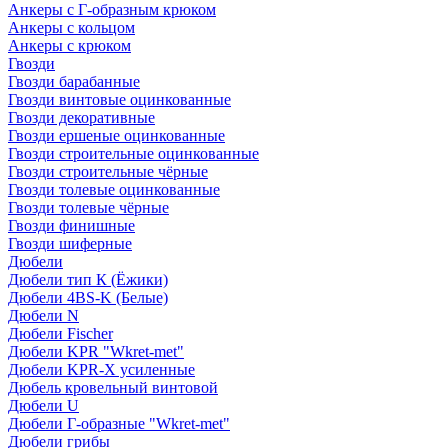
Анкеры с Г-образным крюком
Анкеры с кольцом
Анкеры с крюком
Гвозди
Гвозди барабанные
Гвозди винтовые оцинкованные
Гвозди декоративные
Гвозди ершеные оцинкованные
Гвозди строительные оцинкованные
Гвозди строительные чёрные
Гвозди толевые оцинкованные
Гвозди толевые чёрные
Гвозди финишные
Гвозди шиферные
Дюбели
Дюбели тип К (Ёжики)
Дюбели 4BS-K (Белые)
Дюбели N
Дюбели Fischer
Дюбели KPR "Wkret-met"
Дюбели KPR-Х усиленные
Дюбель кровельный винтовой
Дюбели U
Дюбели Г-образные "Wkret-met"
Дюбели грибы