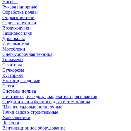
Насосы
Рукава напорные
Обработка почвы
Опрыскиватели
Садовая техника
Воздуходувки
Газонокосилки
Дровоколы
Измельчители
Мотоблоки
Снегоуборочная техника
Триммеры
Секаторы
Сучкорезы
Кусторезы
Ножницы садовые
Сетка
Системы полива
Пистолеты, насадки, дождеватели для шлангов
Соединители и фитинги для систем полива
Шланги садовые поливочные
Тачки садово-строительные
Умывальники
Черенки
Вентиляционное оборудование