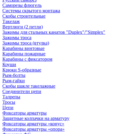
Саморезы флюгель
Системы скрытого монтажа
Скобы строительные
Такелаж
Вертлюги (2 петли)
Зажимы для стальных канатов "Duplex"/"Simplex"
Зажимы троса
Зажимы троса (втулка)
Карабины винтовые
Карабины пожарные
Карабины с фиксатором
Коуши
Крюки S-образные
Рым-болты
Рым-гайки
Скобы шакле такелажные
Соединители цепи
Талрепы
Тросы
Цепи
Фиксаторы арматуры
Защитные колпачки на арматуру
Фиксаторы арматуры «конус»
Фиксаторы арматуры «опора»