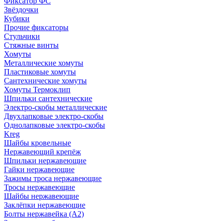
Фиксатор ФС
Звёздочки
Кубики
Прочие фиксаторы
Стульчики
Стяжные винты
Хомуты
Металлические хомуты
Пластиковые хомуты
Сантехнические хомуты
Хомуты Термоклип
Шпильки сантехнические
Электро-скобы металлические
Двухлапковые электро-скобы
Однолапковые электро-скобы
Kreg
Шайбы кровельные
Нержавеющий крепёж
Шпильки нержавеющие
Гайки нержавеющие
Зажимы троса нержавеющие
Тросы нержавеющие
Шайбы нержавеющие
Заклёпки нержавеющие
Болты нержавейка (А2)