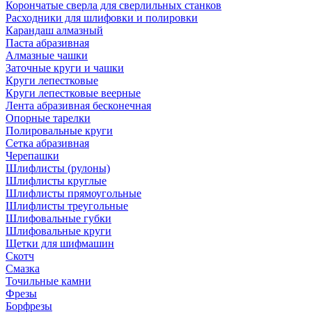
Корончатые сверла для сверлильных станков
Расходники для шлифовки и полировки
Карандаш алмазный
Паста абразивная
Алмазные чашки
Заточные круги и чашки
Круги лепестковые
Круги лепестковые веерные
Лента абразивная бесконечная
Опорные тарелки
Полировальные круги
Сетка абразивная
Черепашки
Шлифлисты (рулоны)
Шлифлисты круглые
Шлифлисты прямоугольные
Шлифлисты треугольные
Шлифовальные губки
Шлифовальные круги
Щетки для шифмашин
Скотч
Смазка
Точильные камни
Фрезы
Борфрезы