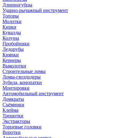
Длинногубцы
Ударно-рычажный инструмент
Топоры
Молотки
Кирки
Кувалды
Колуны
Пробойники
Ледорубы
Киянки
Кернеры
Выколотки
Строительные ломы
Ломы-гвоздодеры
Зубила, конопатки
Монтировки
Автомобильный инструмент
Домкраты
Съёмники
Клейма
Трещотки
Экстракторы
Торцевые головки
Воротки
Автомобильные щетки