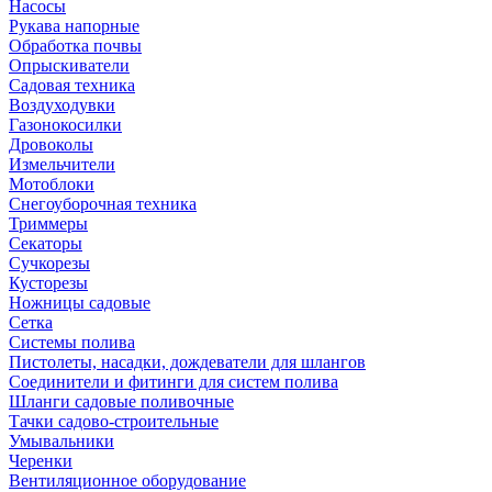
Насосы
Рукава напорные
Обработка почвы
Опрыскиватели
Садовая техника
Воздуходувки
Газонокосилки
Дровоколы
Измельчители
Мотоблоки
Снегоуборочная техника
Триммеры
Секаторы
Сучкорезы
Кусторезы
Ножницы садовые
Сетка
Системы полива
Пистолеты, насадки, дождеватели для шлангов
Соединители и фитинги для систем полива
Шланги садовые поливочные
Тачки садово-строительные
Умывальники
Черенки
Вентиляционное оборудование