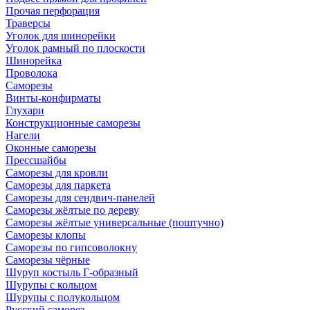
Прочая перфорация
Траверсы
Уголок для шинорейки
Уголок рамный по плоскости
Шинорейка
Проволока
Саморезы
Винты-конфирматы
Глухари
Конструкционные саморезы
Нагели
Оконные саморезы
Прессшайбы
Саморезы для кровли
Саморезы для паркета
Саморезы для сендвич-панелей
Саморезы жёлтые по дереву
Саморезы жёлтые универсальные (поштучно)
Саморезы клопы
Саморезы по гипсоволокну
Саморезы чёрные
Шуруп костыль Г-образный
Шурупы с кольцом
Шурупы с полукольцом
Русский саморез