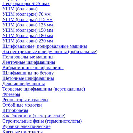
Перфораторы SDS max
УШМ (болгарки)
УШМ (болгарки) 76 мм
УШМ (болгарки) 115 мм
УШМ (болгарки) 125 мм
УШМ (болгарки) 150 мм
УШМ (болгарки) 180 мм
УШМ (болгарки) 230 мм
Шлифовальные, полировальные машины
Эксцентриковые шлифмашины (орбитальные)
Полировальные машины
Ленточные шлифмашины
Вибрационные шлифмашины
Шлифмашины по бетону
Щеточные шлифмашины
Дельташлифмашины
Торцевые шлифмашины (вертикальные)
Фрезеры
Реноваторы и граверы
Отбойные молотки
Штроборезы
Заклёпочники (электрические)
Строительные фены (термопистолеты)
Рубанки электрические
Клеевые пистолеты