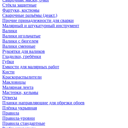
Стёкла защитные
Фартуки, костюмы
Сварочные разъёмы (деакт.)
Прочие принадлежности для сварки
Малярный и штукатурный инструмент
Валики
Валики игольчатые
Валики с бюгелем
Валики сменные
Рукоятки для валиков
Гладилки, гребёнки
Губки
Емкости для малярных работ
Кисти
Краскораспылители
Макловицы
Малярная лента
Мастерки, кельмы
Отвесы
Планки направляющие для обрезки обоев
Плёнка укрывная
Правила
Правила-уровни
Правила стандартные