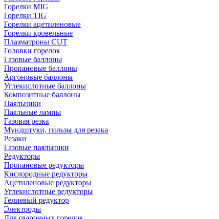
Горелки MIG
Горелки TIG
Горелки ацетиленовые
Горелки кровельные
Плазматроны CUT
Головки горелок
Газовые баллоны
Пропановые баллоны
Аргоновые баллоны
Углекислотные баллоны
Композитные баллоны
Паяльники
Паяльные лампы
Газовая резка
Мундштуки, гильзы для резака
Резаки
Газовые паяльники
Редукторы
Пропановые редукторы
Кислородные редукторы
Ацетиленовые редукторы
Углекислотные редукторы
Гелиевый редуктор
Электроды
Для сварочных горелок