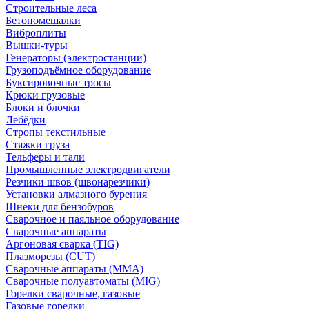
Строительные леса
Бетономешалки
Виброплиты
Вышки-туры
Генераторы (электростанции)
Грузоподъёмное оборудование
Буксировочные тросы
Крюки грузовые
Блоки и блочки
Лебёдки
Стропы текстильные
Стяжки груза
Тельферы и тали
Промышленные электродвигатели
Резчики швов (швонарезчики)
Установки алмазного бурения
Шнеки для бензобуров
Сварочное и паяльное оборудование
Сварочные аппараты
Аргоновая сварка (TIG)
Плазморезы (CUT)
Сварочные аппараты (MMA)
Сварочные полуавтоматы (MIG)
Горелки сварочные, газовые
Газовые горелки