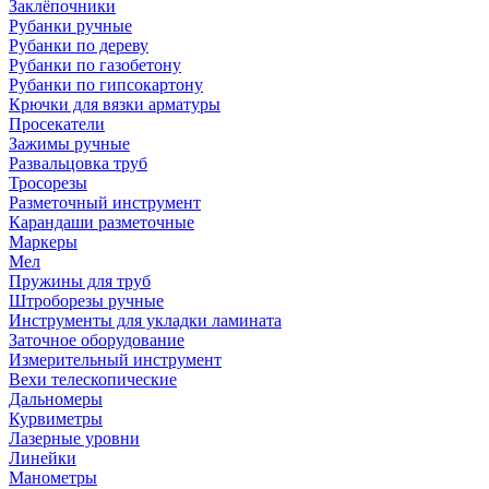
Заклёпочники
Рубанки ручные
Рубанки по дереву
Рубанки по газобетону
Рубанки по гипсокартону
Крючки для вязки арматуры
Просекатели
Зажимы ручные
Развальцовка труб
Тросорезы
Разметочный инструмент
Карандаши разметочные
Маркеры
Мел
Пружины для труб
Штроборезы ручные
Инструменты для укладки ламината
Заточное оборудование
Измерительный инструмент
Вехи телескопические
Дальномеры
Курвиметры
Лазерные уровни
Линейки
Манометры