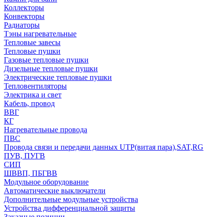
Коллекторы
Конвекторы
Радиаторы
Тэны нагревательные
Тепловые завесы
Тепловые пушки
Газовые тепловые пушки
Дизельные тепловые пушки
Электрические тепловые пушки
Тепловентиляторы
Электрика и свет
Кабель, провод
ВВГ
КГ
Нагревательные провода
ПВС
Провода связи и передачи данных UTP(витая пара),SAT,RG
ПУВ, ПУГВ
СИП
ШВВП, ПБГВВ
Модульное оборудование
Автоматические выключатели
Дополнительные модульные устройства
Устройства дифференциальной защиты
Заказные позиции