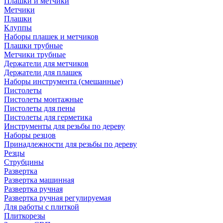
Плашки и метчики
Метчики
Плашки
Клуппы
Наборы плашек и метчиков
Плашки трубные
Метчики трубные
Держатели для метчиков
Держатели для плашек
Наборы инструмента (смешанные)
Пистолеты
Пистолеты монтажные
Пистолеты для пены
Пистолеты для герметика
Инструменты для резьбы по дереву
Наборы резцов
Принадлежности для резьбы по дереву
Резцы
Струбцины
Развертка
Развертка машинная
Развертка ручная
Развертка ручная регулируемая
Для работы с плиткой
Плиткорезы