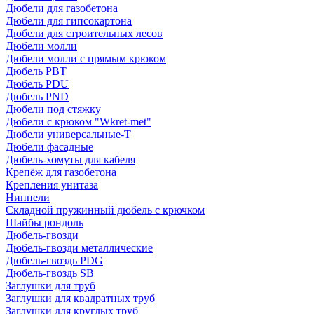
Дюбели для газобетона
Дюбели для гипсокартона
Дюбели для строительных лесов
Дюбели молли
Дюбели молли с прямым крюком
Дюбель PBT
Дюбель PDU
Дюбель PND
Дюбели под стяжку
Дюбели с крюком "Wkret-met"
Дюбели универсальные-Т
Дюбели фасадные
Дюбель-хомуты для кабеля
Крепёж для газобетона
Крепления унитаза
Ниппели
Складной пружинный дюбель с крючком
Шайбы рондоль
Дюбель-гвозди
Дюбель-гвозди металлические
Дюбель-гвоздь PDG
Дюбель-гвоздь SB
Заглушки для труб
Заглушки для квадратных труб
Заглушки для круглых труб