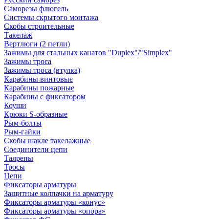
Саморезы флюгель
Системы скрытого монтажа
Скобы строительные
Такелаж
Вертлюги (2 петли)
Зажимы для стальных канатов "Duplex"/"Simplex"
Зажимы троса
Зажимы троса (втулка)
Карабины винтовые
Карабины пожарные
Карабины с фиксатором
Коуши
Крюки S-образные
Рым-болты
Рым-гайки
Скобы шакле такелажные
Соединители цепи
Талрепы
Тросы
Цепи
Фиксаторы арматуры
Защитные колпачки на арматуру
Фиксаторы арматуры «конус»
Фиксаторы арматуры «опора»