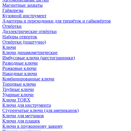
Магнитные захваты
Гайкорезы
Кузовной инструмент
Адаптеры и переходники для трещёток и гайковёртов
Отвёртки
Диэлектрические отвёртки
Наборы отверток
Отвёртки (поштучно)
Ключи
Ключи динамометрические
Имбусовые ключи (шестигранники)
Разводные ключи
Рожковые ключи
Накидные ключи
Комбинированные ключи
Торцевые ключи
Трубные ключи
Ударные ключи
Ключи TORX
Ключи для инструмента
Ступенчатые ключи (для американок)
Ключи для метчиков
Ключи для плашек
Ключи к пружинному зажиму