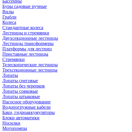
Бассейны
Буры садовые ручные
Вилы
Грабли
Колеса
Стандартные колеса
Лестницы и стремянки
Двухсекционные лестницы
Лестницы трансформеры
Платформы для лестниц
Приставные лестницы
Стремянки
Телескопические лестницы
Трехсекционные лестницы
Лопаты
Лопаты снеговые
Лопаты без черенков
Лопаты совковые
Лопаты штыковые
Насосное оборудование
Водопогружные кабели
Баки, гидроаккумуляторы
Блоки автоматики
Носилки
Мотопомпы