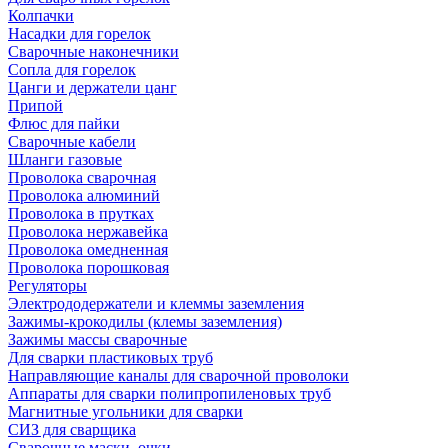
Колпачки
Насадки для горелок
Сварочные наконечники
Сопла для горелок
Цанги и держатели цанг
Припой
Флюс для пайки
Сварочные кабели
Шланги газовые
Проволока сварочная
Проволока алюминий
Проволока в прутках
Проволока нержавейка
Проволока омедненная
Проволока порошковая
Регуляторы
Электрододержатели и клеммы заземления
Зажимы-крокодилы (клемы заземления)
Зажимы массы сварочные
Для сварки пластиковых труб
Направляющие каналы для сварочной проволоки
Аппараты для сварки полипропиленовых труб
Магнитные угольники для сварки
СИЗ для сварщика
Сварочные маски, очки