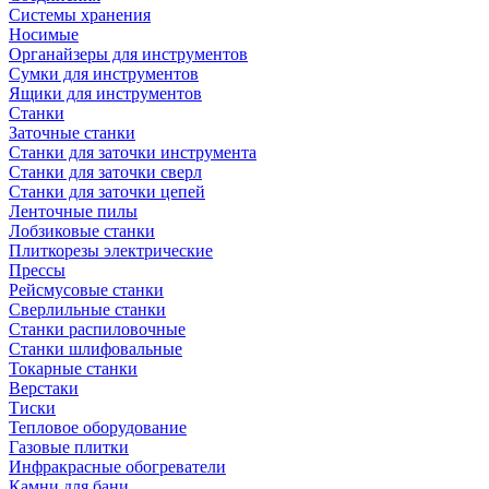
Системы хранения
Носимые
Органайзеры для инструментов
Сумки для инструментов
Ящики для инструментов
Станки
Заточные станки
Станки для заточки инструмента
Станки для заточки сверл
Станки для заточки цепей
Ленточные пилы
Лобзиковые станки
Плиткорезы электрические
Прессы
Рейсмусовые станки
Сверлильные станки
Станки распиловочные
Станки шлифовальные
Токарные станки
Верстаки
Тиски
Тепловое оборудование
Газовые плитки
Инфракрасные обогреватели
Камни для бани