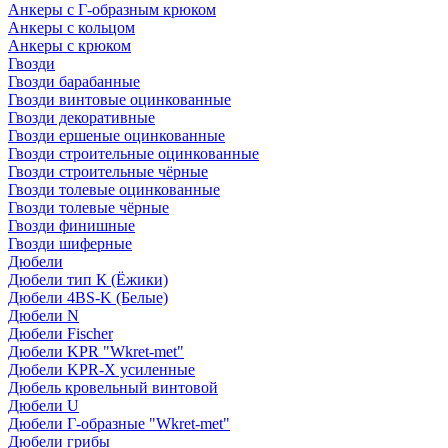
Анкеры с Г-образным крюком
Анкеры с кольцом
Анкеры с крюком
Гвозди
Гвозди барабанные
Гвозди винтовые оцинкованные
Гвозди декоративные
Гвозди ершеные оцинкованные
Гвозди строительные оцинкованные
Гвозди строительные чёрные
Гвозди толевые оцинкованные
Гвозди толевые чёрные
Гвозди финишные
Гвозди шиферные
Дюбели
Дюбели тип К (Ёжики)
Дюбели 4BS-K (Белые)
Дюбели N
Дюбели Fischer
Дюбели KPR "Wkret-met"
Дюбели KPR-Х усиленные
Дюбель кровельный винтовой
Дюбели U
Дюбели Г-образные "Wkret-met"
Дюбели грибы