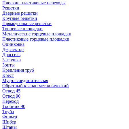
Плоские пластиковые переходы
Решетки
Дверные решетки
Круглые решетки
Прямоугольные решетки
Торцевые площадки
Металические торцевые площадки
Пластиковые торцевые площадки
Оцинковка
Дефлектор
Дроссель
Заглушка
Зонты
Крепления труб
Крест
Муфта соединительная
Обратный клапан металлический
Отвод 45
Отвод 90
Переход
Тройник 90
Труба
Фильтр
Шибер
Штаны