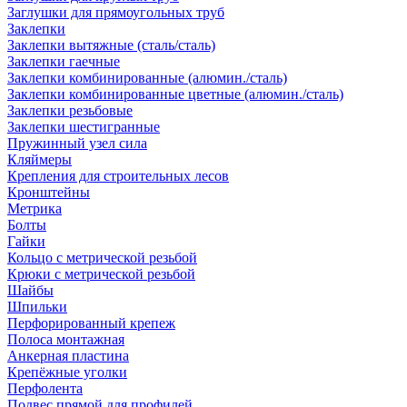
Заглушки для прямоугольных труб
Заклепки
Заклепки вытяжные (сталь/сталь)
Заклепки гаечные
Заклепки комбинированные (алюмин./сталь)
Заклепки комбинированные цветные (алюмин./сталь)
Заклепки резьбовые
Заклепки шестигранные
Пружинный узел сила
Кляймеры
Крепления для строительных лесов
Кронштейны
Метрика
Болты
Гайки
Кольцо с метрической резьбой
Крюки с метрической резьбой
Шайбы
Шпильки
Перфорированный крепеж
Полоса монтажная
Анкерная пластина
Крепёжные уголки
Перфолента
Подвес прямой для профилей