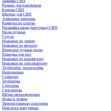
Зажимы СВП
Ролики для плиткореза
Клинья СВП
Щипцы для СВП
Алмазные притиры
Разметка по плитке
Расшифка швов (крестики) СВП
Пилы ручные
Стусла
Ножовки по дереву
Ножовки по металлу
Японские ручные пилы
Разводка для пил
Ножовки по пенобетону
Ножовки по гипсокартону
Трубогибы, полосогибы
Напильники
Стамески
Труборезы
Степлеры
Стеклорезы
Щётки металлические
Ножи и лезвия
Твердосплавные пластины
Присоски вакуумные