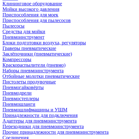
Клининговое оборудование
Мойки высокого давления
Приспособления для моек
Приспособления для пылесосов
Пылесосы
Средства для мойки
Пневмоинструмент
Блоки подготовки воздуха, регуляторы
Граверы пневматические
Заклёпочники (пневматические)
Компрессоры
Краскораспылители (пневмо)
Наборы пневмоинструмента
Отбойные молотки пневматические
Пистолеты продувочные
Пневмогайковёрты
Пневмодрели
Пневмостеплеры
Пневмошланги
Пневмошлифмашины и УШМ
Принадлежности для подключения
Адаптеры для пневмоинструмента
Переходники для пневмоинструмента
Прочие принадлежности для пневмоинструмента
Соединения