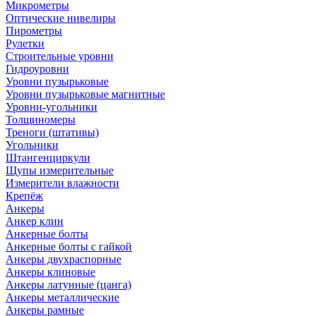
Микрометры
Оптические нивелиры
Пирометры
Рулетки
Строительные уровни
Гидроуровни
Уровни пузырьковые
Уровни пузырьковые магнитные
Уровни-угольники
Толщиномеры
Треноги (штативы)
Угольники
Штангенциркули
Щупы измерительные
Измерители влажности
Крепёж
Анкеры
Анкер клин
Анкерные болты
Анкерные болты с гайкой
Анкеры двухраспорные
Анкеры клиновые
Анкеры латунные (цанга)
Анкеры металлические
Анкеры рамные