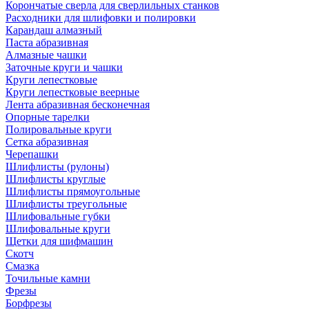
Корончатые сверла для сверлильных станков
Расходники для шлифовки и полировки
Карандаш алмазный
Паста абразивная
Алмазные чашки
Заточные круги и чашки
Круги лепестковые
Круги лепестковые веерные
Лента абразивная бесконечная
Опорные тарелки
Полировальные круги
Сетка абразивная
Черепашки
Шлифлисты (рулоны)
Шлифлисты круглые
Шлифлисты прямоугольные
Шлифлисты треугольные
Шлифовальные губки
Шлифовальные круги
Щетки для шифмашин
Скотч
Смазка
Точильные камни
Фрезы
Борфрезы