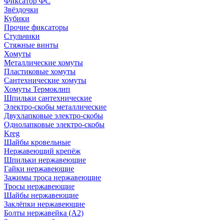
Фиксатор ФС
Звёздочки
Кубики
Прочие фиксаторы
Стульчики
Стяжные винты
Хомуты
Металлические хомуты
Пластиковые хомуты
Сантехнические хомуты
Хомуты Термоклип
Шпильки сантехнические
Электро-скобы металлические
Двухлапковые электро-скобы
Однолапковые электро-скобы
Kreg
Шайбы кровельные
Нержавеющий крепёж
Шпильки нержавеющие
Гайки нержавеющие
Зажимы троса нержавеющие
Тросы нержавеющие
Шайбы нержавеющие
Заклёпки нержавеющие
Болты нержавейка (А2)