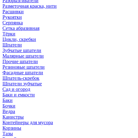
Разбрызгиватели
Разметочная краска, нити
Расшивки
Рукоятки
Серпянка
Сетка абразивная
Тёрки
Цикли, скребки
Шпатели
Зубчатые шпатели
Малярные шпатели
Прочие шпатели
Резиновые шпатели
Фасадные шпатели
Шпатель-скребок
Шпатели зубчатые
Сад и огород
Баки и емкости
Баки
Бочки
Ведра
Канистры
Контейнеры для мусора
Корзины
Тазы