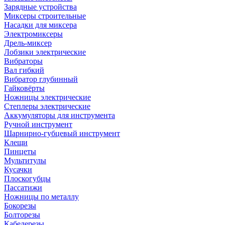
Зарядные устройства
Миксеры строительные
Насадки для миксера
Электромиксеры
Дрель-миксер
Лобзики электрические
Вибраторы
Вал гибкий
Вибратор глубинный
Гайковёрты
Ножницы электрические
Степлеры электрические
Аккумуляторы для инструмента
Ручной инструмент
Шарнирно-губцевый инструмент
Клещи
Пинцеты
Мультитулы
Кусачки
Плоскогубцы
Пассатижи
Ножницы по металлу
Бокорезы
Болторезы
Кабелерезы