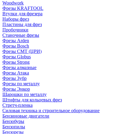
Woodwork
Фрезы KRAFTOOL
Втулки для фрезера
Наборы фрез
Пластины для фрез
Пробочники
Станочные фрезы
Фрезы Arden
Фрезы Bosch
Фрезы CMT (ЦРИ)
Фрезы Globus
Фрезы Strong
Фрезы алмазные
Фрезы Атака
Фрезы Зубр
Фрезы по металлу
Фрезы Энкор
Шарошки по металлу
Штифты для кольцевых фрез
Стретч-пленка
Силовая техника и строительное оборудование
Бензиновые двигатели
Бензобуры
Бензопилы
Бензорезы