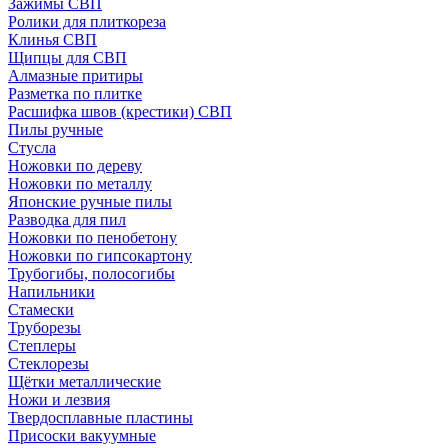
Зажимы СВП
Ролики для плиткореза
Клинья СВП
Щипцы для СВП
Алмазные притиры
Разметка по плитке
Расшифка швов (крестики) СВП
Пилы ручные
Стусла
Ножовки по дереву
Ножовки по металлу
Японские ручные пилы
Разводка для пил
Ножовки по пенобетону
Ножовки по гипсокартону
Трубогибы, полосогибы
Напильники
Стамески
Труборезы
Степлеры
Стеклорезы
Щётки металлические
Ножи и лезвия
Твердосплавные пластины
Присоски вакуумные