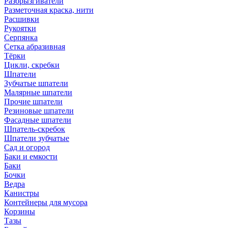
Разбрызгиватели
Разметочная краска, нити
Расшивки
Рукоятки
Серпянка
Сетка абразивная
Тёрки
Цикли, скребки
Шпатели
Зубчатые шпатели
Малярные шпатели
Прочие шпатели
Резиновые шпатели
Фасадные шпатели
Шпатель-скребок
Шпатели зубчатые
Сад и огород
Баки и емкости
Баки
Бочки
Ведра
Канистры
Контейнеры для мусора
Корзины
Тазы