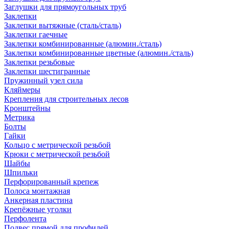
Заглушки для прямоугольных труб
Заклепки
Заклепки вытяжные (сталь/сталь)
Заклепки гаечные
Заклепки комбинированные (алюмин./сталь)
Заклепки комбинированные цветные (алюмин./сталь)
Заклепки резьбовые
Заклепки шестигранные
Пружинный узел сила
Кляймеры
Крепления для строительных лесов
Кронштейны
Метрика
Болты
Гайки
Кольцо с метрической резьбой
Крюки с метрической резьбой
Шайбы
Шпильки
Перфорированный крепеж
Полоса монтажная
Анкерная пластина
Крепёжные уголки
Перфолента
Подвес прямой для профилей