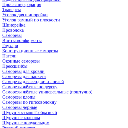
Прочая перфорация
Траверсы
Уголок для шинорейки
Уголок рамный по плоскости
Шинорейка
Проволока
Саморезы
Винты-конфирматы
Глухари
Конструкционные саморезы
Нагели
Оконные саморезы
Прессшайбы
Саморезы для кровли
Саморезы для паркета
Саморезы для сендвич-панелей
Саморезы жёлтые по дереву
Саморезы жёлтые универсальные (поштучно)
Саморезы клопы
Саморезы по гипсоволокну
Саморезы чёрные
Шуруп костыль Г-образный
Шурупы с кольцом
Шурупы с полукольцом
Русский саморез