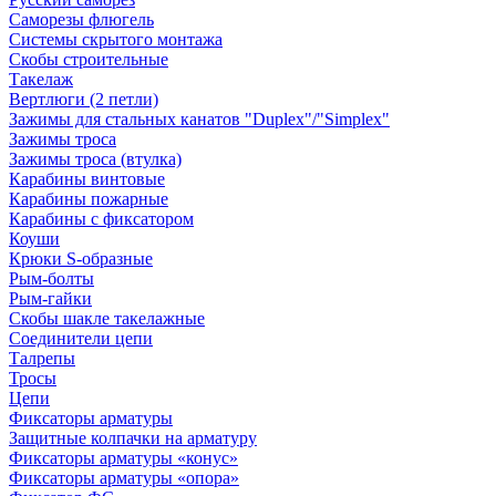
Саморезы флюгель
Системы скрытого монтажа
Скобы строительные
Такелаж
Вертлюги (2 петли)
Зажимы для стальных канатов "Duplex"/"Simplex"
Зажимы троса
Зажимы троса (втулка)
Карабины винтовые
Карабины пожарные
Карабины с фиксатором
Коуши
Крюки S-образные
Рым-болты
Рым-гайки
Скобы шакле такелажные
Соединители цепи
Талрепы
Тросы
Цепи
Фиксаторы арматуры
Защитные колпачки на арматуру
Фиксаторы арматуры «конус»
Фиксаторы арматуры «опора»