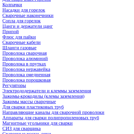
Колпачки
Насадки для горелок
Сварочные наконечники
Сопла для горелок
Цанги и держатели цанг
Припой
Флюс для пайки
Сварочные кабели
Шланги газовые
Проволока сварочная
Проволока алюминий
Проволока в прутках
Проволока нержавейка
Проволока омедненная
Проволока порошковая
Регуляторы
Электрододержатели и клеммы заземления
Зажимы-крокодилы (клемы заземления)
Зажимы массы сварочные
Для сварки пластиковых труб
Направляющие каналы для сварочной проволоки
Аппараты для сварки полипропиленовых труб
Магнитные угольники для сварки
СИЗ для сварщика
Сварочные маски, очки