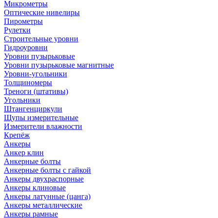
Микрометры
Оптические нивелиры
Пирометры
Рулетки
Строительные уровни
Гидроуровни
Уровни пузырьковые
Уровни пузырьковые магнитные
Уровни-угольники
Толщиномеры
Треноги (штативы)
Угольники
Штангенциркули
Щупы измерительные
Измерители влажности
Крепёж
Анкеры
Анкер клин
Анкерные болты
Анкерные болты с гайкой
Анкеры двухраспорные
Анкеры клиновые
Анкеры латунные (цанга)
Анкеры металлические
Анкеры рамные