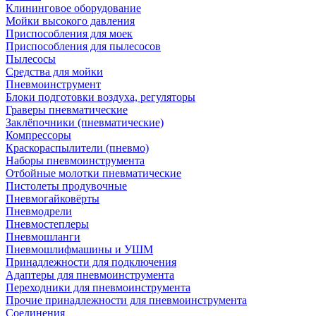
Клининговое оборудование
Мойки высокого давления
Приспособления для моек
Приспособления для пылесосов
Пылесосы
Средства для мойки
Пневмоинструмент
Блоки подготовки воздуха, регуляторы
Граверы пневматические
Заклёпочники (пневматические)
Компрессоры
Краскораспылители (пневмо)
Наборы пневмоинструмента
Отбойные молотки пневматические
Пистолеты продувочные
Пневмогайковёрты
Пневмодрели
Пневмостеплеры
Пневмошланги
Пневмошлифмашины и УШМ
Принадлежности для подключения
Адаптеры для пневмоинструмента
Переходники для пневмоинструмента
Прочие принадлежности для пневмоинструмента
Соединения