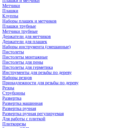
Плашки и метчики
Метчики
Плашки
Клуппы
Наборы плашек и метчиков
Плашки трубные
Метчики трубные
Держатели для метчиков
Держатели для плашек
Наборы инструмента (смешанные)
Пистолеты
Пистолеты монтажные
Пистолеты для пены
Пистолеты для герметика
Инструменты для резьбы по дереву
Наборы резцов
Принадлежности для резьбы по дереву
Резцы
Струбцины
Развертка
Развертка машинная
Развертка ручная
Развертка ручная регулируемая
Для работы с плиткой
Плиткорезы