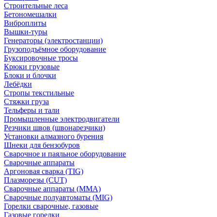
Строительные леса
Бетономешалки
Виброплиты
Вышки-туры
Генераторы (электростанции)
Грузоподъёмное оборудование
Буксировочные тросы
Крюки грузовые
Блоки и блочки
Лебёдки
Стропы текстильные
Стяжки груза
Тельферы и тали
Промышленные электродвигатели
Резчики швов (швонарезчики)
Установки алмазного бурения
Шнеки для бензобуров
Сварочное и паяльное оборудование
Сварочные аппараты
Аргоновая сварка (TIG)
Плазморезы (CUT)
Сварочные аппараты (MMA)
Сварочные полуавтоматы (MIG)
Горелки сварочные, газовые
Газовые горелки