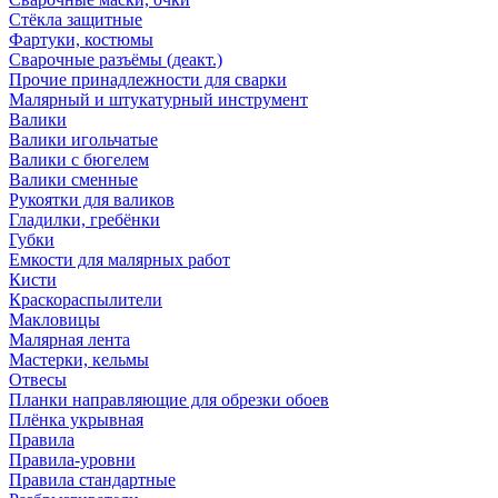
Стёкла защитные
Фартуки, костюмы
Сварочные разъёмы (деакт.)
Прочие принадлежности для сварки
Малярный и штукатурный инструмент
Валики
Валики игольчатые
Валики с бюгелем
Валики сменные
Рукоятки для валиков
Гладилки, гребёнки
Губки
Емкости для малярных работ
Кисти
Краскораспылители
Макловицы
Малярная лента
Мастерки, кельмы
Отвесы
Планки направляющие для обрезки обоев
Плёнка укрывная
Правила
Правила-уровни
Правила стандартные