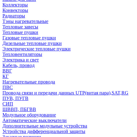
Коллекторы
Конвекторы
Радиаторы
Тэны нагревательные
Тепловые завесы
Тепловые пушки
Газовые тепловые пушки
Дизельные тепловые пушки
Электрические тепловые пушки
Тепловентиляторы
Электрика и свет
Кабель, провод
ВВГ
КГ
Нагревательные провода
ПВС
Провода связи и передачи данных UTP(витая пара),SAT,RG
ПУВ, ПУГВ
СИП
ШВВП, ПБГВВ
Модульное оборудование
Автоматические выключатели
Дополнительные модульные устройства
Устройства дифференциальной защиты
Заказные позиции