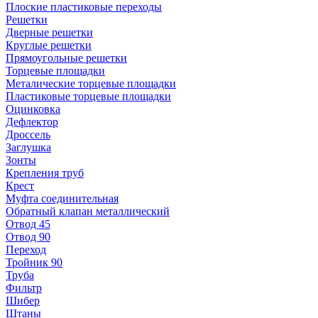
Плоские пластиковые переходы
Решетки
Дверные решетки
Круглые решетки
Прямоугольные решетки
Торцевые площадки
Металические торцевые площадки
Пластиковые торцевые площадки
Оцинковка
Дефлектор
Дроссель
Заглушка
Зонты
Крепления труб
Крест
Муфта соединительная
Обратный клапан металлический
Отвод 45
Отвод 90
Переход
Тройник 90
Труба
Фильтр
Шибер
Штаны