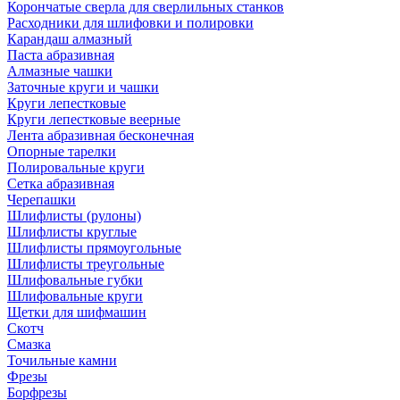
Корончатые сверла для сверлильных станков
Расходники для шлифовки и полировки
Карандаш алмазный
Паста абразивная
Алмазные чашки
Заточные круги и чашки
Круги лепестковые
Круги лепестковые веерные
Лента абразивная бесконечная
Опорные тарелки
Полировальные круги
Сетка абразивная
Черепашки
Шлифлисты (рулоны)
Шлифлисты круглые
Шлифлисты прямоугольные
Шлифлисты треугольные
Шлифовальные губки
Шлифовальные круги
Щетки для шифмашин
Скотч
Смазка
Точильные камни
Фрезы
Борфрезы