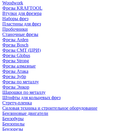
Woodwork
Фрезы KRAFTOOL
Втулки для фрезера
Наборы фрез
Пластины для фрез
Пробочники
Станочные фрезы
Фрезы Arden
Фрезы Bosch
Фрезы CMT (ЦРИ)
Фрезы Globus
Фрезы Strong
Фрезы алмазные
Фрезы Атака
Фрезы Зубр
Фрезы по металлу
Фрезы Энкор
Шарошки по металлу
Штифты для кольцевых фрез
Стретч-пленка
Силовая техника и строительное оборудование
Бензиновые двигатели
Бензобуры
Бензопилы
Бензорезы