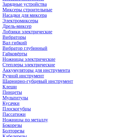
Зарядные устройства
Миксеры строительные
Насадки для миксера
Электромиксеры
Дрель-миксер
Лобзики электрические
Вибраторы
Вал гибкий
Вибратор глубинный
Гайковёрты
Ножницы электрические
Степлеры электрические
Аккумуляторы для инструмента
Ручной инструмент
Шарнирно-губцевый инструмент
Клещи
Пинцеты
Мультитулы
Кусачки
Плоскогубцы
Пассатижи
Ножницы по металлу
Бокорезы
Болторезы
Кабелерезы