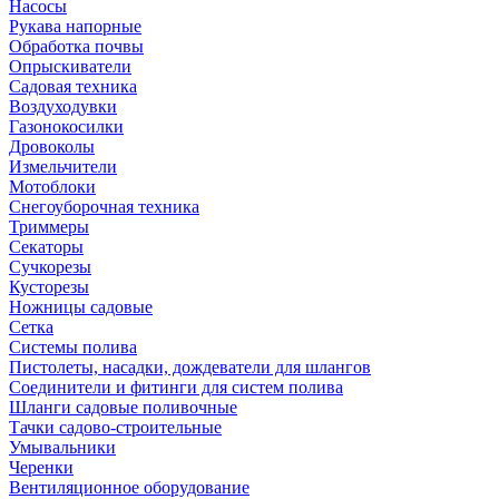
Насосы
Рукава напорные
Обработка почвы
Опрыскиватели
Садовая техника
Воздуходувки
Газонокосилки
Дровоколы
Измельчители
Мотоблоки
Снегоуборочная техника
Триммеры
Секаторы
Сучкорезы
Кусторезы
Ножницы садовые
Сетка
Системы полива
Пистолеты, насадки, дождеватели для шлангов
Соединители и фитинги для систем полива
Шланги садовые поливочные
Тачки садово-строительные
Умывальники
Черенки
Вентиляционное оборудование