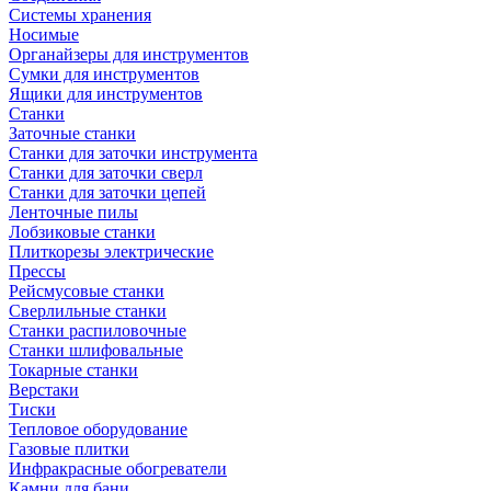
Системы хранения
Носимые
Органайзеры для инструментов
Сумки для инструментов
Ящики для инструментов
Станки
Заточные станки
Станки для заточки инструмента
Станки для заточки сверл
Станки для заточки цепей
Ленточные пилы
Лобзиковые станки
Плиткорезы электрические
Прессы
Рейсмусовые станки
Сверлильные станки
Станки распиловочные
Станки шлифовальные
Токарные станки
Верстаки
Тиски
Тепловое оборудование
Газовые плитки
Инфракрасные обогреватели
Камни для бани