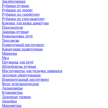
Заклёпочники
Рубанки ручные
Рубанки по дереву
Рубанки по газобетону
Рубанки по гипсокартону
Крючки для вязки арматуры
Просекатели
Зажимы ручные
Развальцовка труб
Тросорезы
Разметочный инструмент
Карандаши разметочные
Маркеры
Мел
Пружины для труб
Штроборезы ручные
Инструменты для укладки ламината
Заточное оборудование
Измерительный инструмент
Вехи телескопические
Дальномеры
Курвиметры
Лазерные уровни
Линейки
Манометры