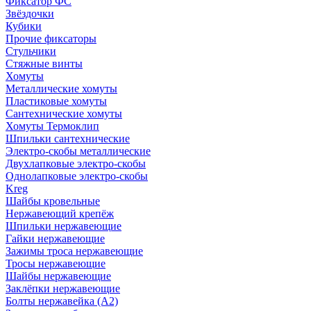
Фиксатор ФС
Звёздочки
Кубики
Прочие фиксаторы
Стульчики
Стяжные винты
Хомуты
Металлические хомуты
Пластиковые хомуты
Сантехнические хомуты
Хомуты Термоклип
Шпильки сантехнические
Электро-скобы металлические
Двухлапковые электро-скобы
Однолапковые электро-скобы
Kreg
Шайбы кровельные
Нержавеющий крепёж
Шпильки нержавеющие
Гайки нержавеющие
Зажимы троса нержавеющие
Тросы нержавеющие
Шайбы нержавеющие
Заклёпки нержавеющие
Болты нержавейка (А2)