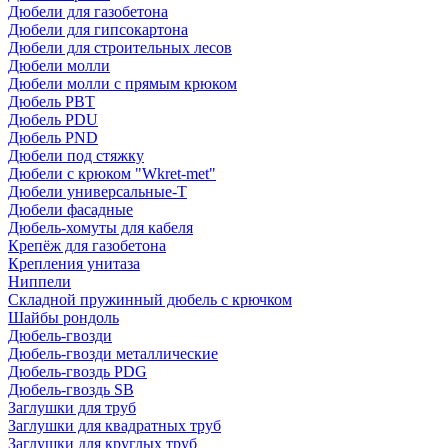
Дюбели для газобетона
Дюбели для гипсокартона
Дюбели для строительных лесов
Дюбели молли
Дюбели молли с прямым крюком
Дюбель PBT
Дюбель PDU
Дюбель PND
Дюбели под стяжку
Дюбели с крюком "Wkret-met"
Дюбели универсальные-Т
Дюбели фасадные
Дюбель-хомуты для кабеля
Крепёж для газобетона
Крепления унитаза
Ниппели
Складной пружинный дюбель с крючком
Шайбы рондоль
Дюбель-гвозди
Дюбель-гвозди металлические
Дюбель-гвоздь PDG
Дюбель-гвоздь SB
Заглушки для труб
Заглушки для квадратных труб
Заглушки для круглых труб