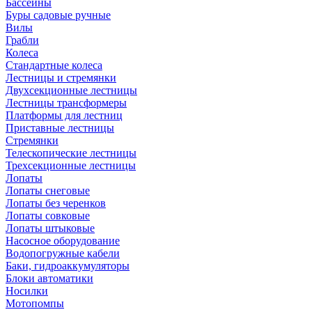
Бассейны
Буры садовые ручные
Вилы
Грабли
Колеса
Стандартные колеса
Лестницы и стремянки
Двухсекционные лестницы
Лестницы трансформеры
Платформы для лестниц
Приставные лестницы
Стремянки
Телескопические лестницы
Трехсекционные лестницы
Лопаты
Лопаты снеговые
Лопаты без черенков
Лопаты совковые
Лопаты штыковые
Насосное оборудование
Водопогружные кабели
Баки, гидроаккумуляторы
Блоки автоматики
Носилки
Мотопомпы