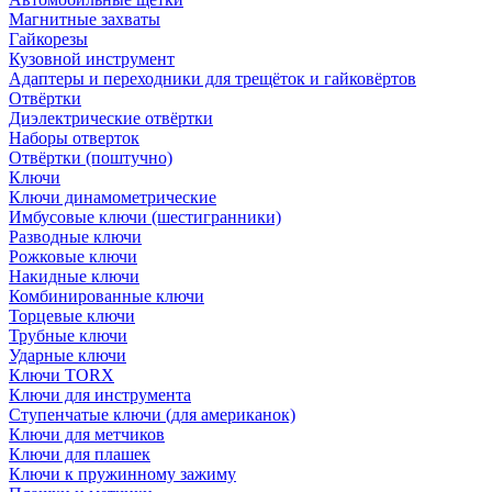
Магнитные захваты
Гайкорезы
Кузовной инструмент
Адаптеры и переходники для трещёток и гайковёртов
Отвёртки
Диэлектрические отвёртки
Наборы отверток
Отвёртки (поштучно)
Ключи
Ключи динамометрические
Имбусовые ключи (шестигранники)
Разводные ключи
Рожковые ключи
Накидные ключи
Комбинированные ключи
Торцевые ключи
Трубные ключи
Ударные ключи
Ключи TORX
Ключи для инструмента
Ступенчатые ключи (для американок)
Ключи для метчиков
Ключи для плашек
Ключи к пружинному зажиму