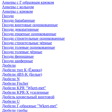
Анкеры с Г-образным крюком
Анкеры с кольцом
Анкеры с крюком
Гвозди
Гвозди барабанные
Гвозди винтовые оцинкованные
Гвозди декоративные
Гвозди ершеные оцинкованные
Гвозди строительные оцинкованные
Гвозди строительные чёрные
Гвозди толевые оцинкованные
Гвозди толевые чёрные
Гвозди финишные
Гвозди шиферные
Дюбели
Дюбели тип К (Ёжики)
Дюбели 4BS-K (Белые)
Дюбели N
Дюбели Fischer
Дюбели KPR "Wkret-met"
Дюбели KPR-Х усиленные
Дюбель кровельный винтовой
Дюбели U
Дюбели Г-образные "Wkret-met"
Дюбели грибы