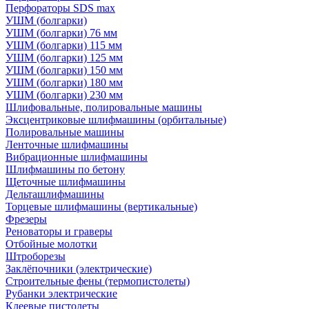
Перфораторы SDS max
УШМ (болгарки)
УШМ (болгарки) 76 мм
УШМ (болгарки) 115 мм
УШМ (болгарки) 125 мм
УШМ (болгарки) 150 мм
УШМ (болгарки) 180 мм
УШМ (болгарки) 230 мм
Шлифовальные, полировальные машины
Эксцентриковые шлифмашины (орбитальные)
Полировальные машины
Ленточные шлифмашины
Вибрационные шлифмашины
Шлифмашины по бетону
Щеточные шлифмашины
Дельташлифмашины
Торцевые шлифмашины (вертикальные)
Фрезеры
Реноваторы и граверы
Отбойные молотки
Штроборезы
Заклёпочники (электрические)
Строительные фены (термопистолеты)
Рубанки электрические
Клеевые пистолеты