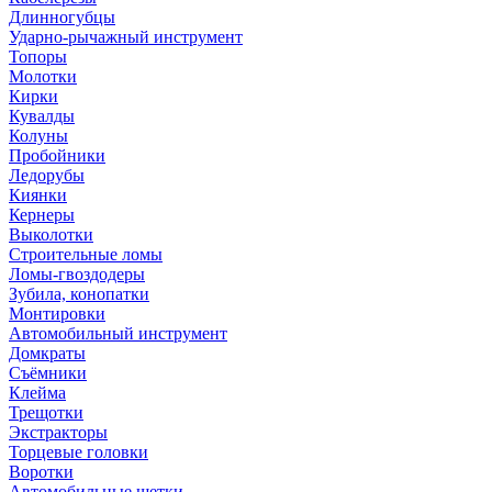
Длинногубцы
Ударно-рычажный инструмент
Топоры
Молотки
Кирки
Кувалды
Колуны
Пробойники
Ледорубы
Киянки
Кернеры
Выколотки
Строительные ломы
Ломы-гвоздодеры
Зубила, конопатки
Монтировки
Автомобильный инструмент
Домкраты
Съёмники
Клейма
Трещотки
Экстракторы
Торцевые головки
Воротки
Автомобильные щетки