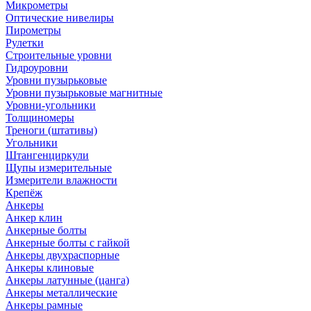
Микрометры
Оптические нивелиры
Пирометры
Рулетки
Строительные уровни
Гидроуровни
Уровни пузырьковые
Уровни пузырьковые магнитные
Уровни-угольники
Толщиномеры
Треноги (штативы)
Угольники
Штангенциркули
Щупы измерительные
Измерители влажности
Крепёж
Анкеры
Анкер клин
Анкерные болты
Анкерные болты с гайкой
Анкеры двухраспорные
Анкеры клиновые
Анкеры латунные (цанга)
Анкеры металлические
Анкеры рамные