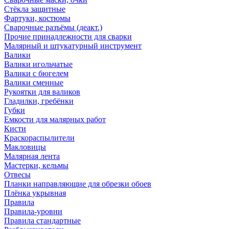
Стёкла защитные
Фартуки, костюмы
Сварочные разъёмы (деакт.)
Прочие принадлежности для сварки
Малярный и штукатурный инструмент
Валики
Валики игольчатые
Валики с бюгелем
Валики сменные
Рукоятки для валиков
Гладилки, гребёнки
Губки
Емкости для малярных работ
Кисти
Краскораспылители
Макловицы
Малярная лента
Мастерки, кельмы
Отвесы
Планки направляющие для обрезки обоев
Плёнка укрывная
Правила
Правила-уровни
Правила стандартные