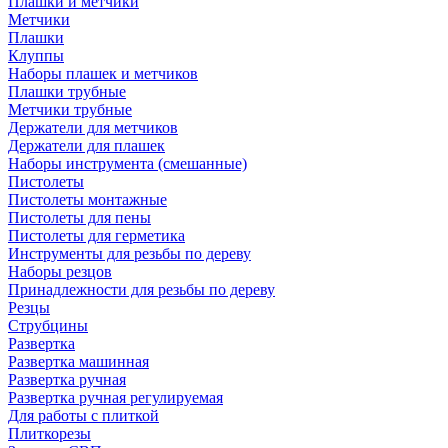
Плашки и метчики
Метчики
Плашки
Клуппы
Наборы плашек и метчиков
Плашки трубные
Метчики трубные
Держатели для метчиков
Держатели для плашек
Наборы инструмента (смешанные)
Пистолеты
Пистолеты монтажные
Пистолеты для пены
Пистолеты для герметика
Инструменты для резьбы по дереву
Наборы резцов
Принадлежности для резьбы по дереву
Резцы
Струбцины
Развертка
Развертка машинная
Развертка ручная
Развертка ручная регулируемая
Для работы с плиткой
Плиткорезы