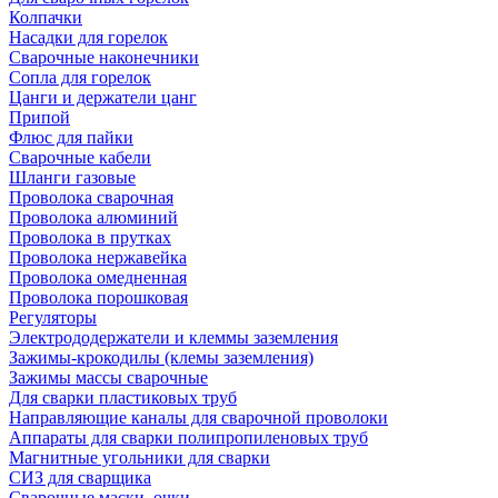
Колпачки
Насадки для горелок
Сварочные наконечники
Сопла для горелок
Цанги и держатели цанг
Припой
Флюс для пайки
Сварочные кабели
Шланги газовые
Проволока сварочная
Проволока алюминий
Проволока в прутках
Проволока нержавейка
Проволока омедненная
Проволока порошковая
Регуляторы
Электрододержатели и клеммы заземления
Зажимы-крокодилы (клемы заземления)
Зажимы массы сварочные
Для сварки пластиковых труб
Направляющие каналы для сварочной проволоки
Аппараты для сварки полипропиленовых труб
Магнитные угольники для сварки
СИЗ для сварщика
Сварочные маски, очки