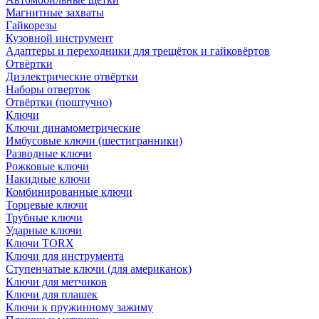
Магнитные захваты
Гайкорезы
Кузовной инструмент
Адаптеры и переходники для трещёток и гайковёртов
Отвёртки
Диэлектрические отвёртки
Наборы отверток
Отвёртки (поштучно)
Ключи
Ключи динамометрические
Имбусовые ключи (шестигранники)
Разводные ключи
Рожковые ключи
Накидные ключи
Комбинированные ключи
Торцевые ключи
Трубные ключи
Ударные ключи
Ключи TORX
Ключи для инструмента
Ступенчатые ключи (для американок)
Ключи для метчиков
Ключи для плашек
Ключи к пружинному зажиму