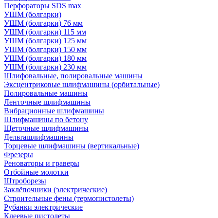
Перфораторы SDS max
УШМ (болгарки)
УШМ (болгарки) 76 мм
УШМ (болгарки) 115 мм
УШМ (болгарки) 125 мм
УШМ (болгарки) 150 мм
УШМ (болгарки) 180 мм
УШМ (болгарки) 230 мм
Шлифовальные, полировальные машины
Эксцентриковые шлифмашины (орбитальные)
Полировальные машины
Ленточные шлифмашины
Вибрационные шлифмашины
Шлифмашины по бетону
Щеточные шлифмашины
Дельташлифмашины
Торцевые шлифмашины (вертикальные)
Фрезеры
Реноваторы и граверы
Отбойные молотки
Штроборезы
Заклёпочники (электрические)
Строительные фены (термопистолеты)
Рубанки электрические
Клеевые пистолеты