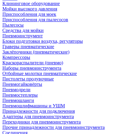
Клининговое оборудование
Мойки высокого давления
Приспособления для моек
Приспособления для пылесосов
Пылесосы
Средства для мойки
Пневмоинструмент
Блоки подготовки воздуха, регуляторы
Граверы пневматические
Заклёпочники (пневматические)
Компрессоры
Краскораспылители (пневмо)
Наборы пневмоинструмента
Отбойные молотки пневматические
Пистолеты продувочные
Пневмогайковёрты
Пневмодрели
Пневмостеплеры
Пневмошланги
Пневмошлифмашины и УШМ
Принадлежности для подключения
Адаптеры для пневмоинструмента
Переходники для пневмоинструмента
Прочие принадлежности для пневмоинструмента
Соединения