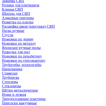
Зажимы СВП
Ролики для плиткореза
Клинья СВП
Щипцы для СВП
Алмазные притиры
Разметка по плитке
Расшифка швов (крестики) СВП
Пилы ручные
Стусла
Ножовки по дереву
Ножовки по металлу
Японские ручные пилы
Разводка для пил
Ножовки по пенобетону
Ножовки по гипсокартону
Трубогибы, полосогибы
Напильники
Стамески
Труборезы
Степлеры
Стеклорезы
Щётки металлические
Ножи и лезвия
Твердосплавные пластины
Присоски вакуумные