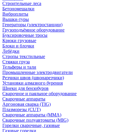
Строительные леса
Бетономешалки
Виброплиты
Вышки-туры
Генераторы (электростанции)
Грузоподъёмное оборудование
Буксировочные тросы
Крюки грузовые
Блоки и блочки
Лебёдки
Стропы текстильные
Стяжки груза
Тельферы и тали
Промышленные электродвигатели
Резчики швов (швонарезчики)
Установки алмазного бурения
Шнеки для бензобуров
Сварочное и паяльное оборудование
Сварочные аппараты
Аргоновая сварка (TIG)
Плазморезы (CUT)
Сварочные аппараты (MMA)
Сварочные полуавтоматы (MIG)
Горелки сварочные, газовые
Газовые горелки