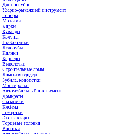
Длинногубцы
Ударно-рычажный инструмент
Топоры
Молотки
Кирки
Кувалды
Колуны
Пробойники
Ледорубы
Киянки
Кернеры
Выколотки
Строительные ломы
Ломы-гвоздодеры
Зубила, конопатки
Монтировки
Автомобильный инструмент
Домкраты
Съёмники
Клейма
Трещотки
Экстракторы
Торцевые головки
Воротки
Автомобильные щетки