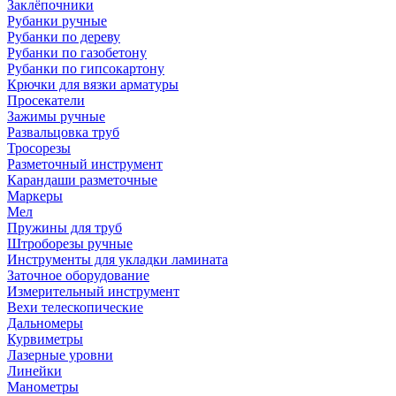
Заклёпочники
Рубанки ручные
Рубанки по дереву
Рубанки по газобетону
Рубанки по гипсокартону
Крючки для вязки арматуры
Просекатели
Зажимы ручные
Развальцовка труб
Тросорезы
Разметочный инструмент
Карандаши разметочные
Маркеры
Мел
Пружины для труб
Штроборезы ручные
Инструменты для укладки ламината
Заточное оборудование
Измерительный инструмент
Вехи телескопические
Дальномеры
Курвиметры
Лазерные уровни
Линейки
Манометры