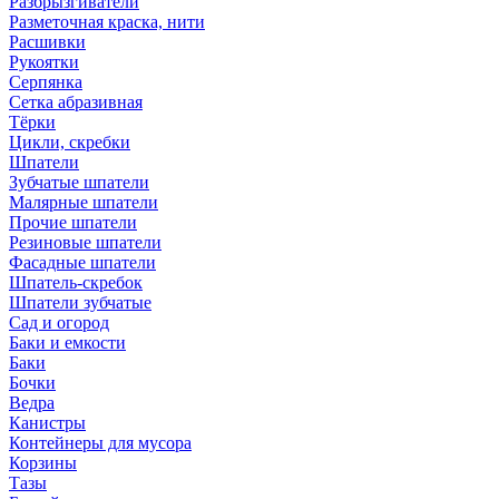
Разбрызгиватели
Разметочная краска, нити
Расшивки
Рукоятки
Серпянка
Сетка абразивная
Тёрки
Цикли, скребки
Шпатели
Зубчатые шпатели
Малярные шпатели
Прочие шпатели
Резиновые шпатели
Фасадные шпатели
Шпатель-скребок
Шпатели зубчатые
Сад и огород
Баки и емкости
Баки
Бочки
Ведра
Канистры
Контейнеры для мусора
Корзины
Тазы