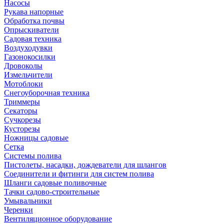
Насосы
Рукава напорные
Обработка почвы
Опрыскиватели
Садовая техника
Воздуходувки
Газонокосилки
Дровоколы
Измельчители
Мотоблоки
Снегоуборочная техника
Триммеры
Секаторы
Сучкорезы
Кусторезы
Ножницы садовые
Сетка
Системы полива
Пистолеты, насадки, дождеватели для шлангов
Соединители и фитинги для систем полива
Шланги садовые поливочные
Тачки садово-строительные
Умывальники
Черенки
Вентиляционное оборудование