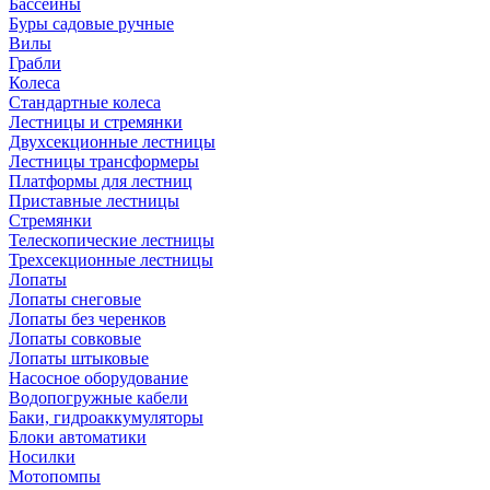
Бассейны
Буры садовые ручные
Вилы
Грабли
Колеса
Стандартные колеса
Лестницы и стремянки
Двухсекционные лестницы
Лестницы трансформеры
Платформы для лестниц
Приставные лестницы
Стремянки
Телескопические лестницы
Трехсекционные лестницы
Лопаты
Лопаты снеговые
Лопаты без черенков
Лопаты совковые
Лопаты штыковые
Насосное оборудование
Водопогружные кабели
Баки, гидроаккумуляторы
Блоки автоматики
Носилки
Мотопомпы