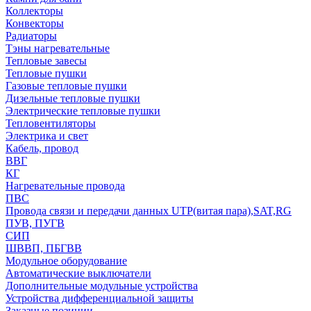
Коллекторы
Конвекторы
Радиаторы
Тэны нагревательные
Тепловые завесы
Тепловые пушки
Газовые тепловые пушки
Дизельные тепловые пушки
Электрические тепловые пушки
Тепловентиляторы
Электрика и свет
Кабель, провод
ВВГ
КГ
Нагревательные провода
ПВС
Провода связи и передачи данных UTP(витая пара),SAT,RG
ПУВ, ПУГВ
СИП
ШВВП, ПБГВВ
Модульное оборудование
Автоматические выключатели
Дополнительные модульные устройства
Устройства дифференциальной защиты
Заказные позиции