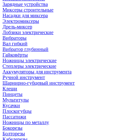
Зарядные устройства
Миксеры строительные
Насадки для миксера
Электромиксеры
Дрель-миксер
Лобзики электрические
Вибраторы
Вал гибкий
Вибратор глубинный
Гайковёрты
Ножницы электрические
Степлеры электрические
Аккумуляторы для инструмента
Ручной инструмент
Шарнирно-губцевый инструмент
Клещи
Пинцеты
Мультитулы
Кусачки
Плоскогубцы
Пассатижи
Ножницы по металлу
Бокорезы
Болторезы
Кабелерезы