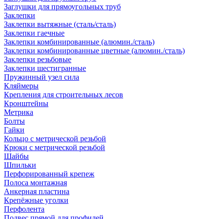
Заглушки для прямоугольных труб
Заклепки
Заклепки вытяжные (сталь/сталь)
Заклепки гаечные
Заклепки комбинированные (алюмин./сталь)
Заклепки комбинированные цветные (алюмин./сталь)
Заклепки резьбовые
Заклепки шестигранные
Пружинный узел сила
Кляймеры
Крепления для строительных лесов
Кронштейны
Метрика
Болты
Гайки
Кольцо с метрической резьбой
Крюки с метрической резьбой
Шайбы
Шпильки
Перфорированный крепеж
Полоса монтажная
Анкерная пластина
Крепёжные уголки
Перфолента
Подвес прямой для профилей