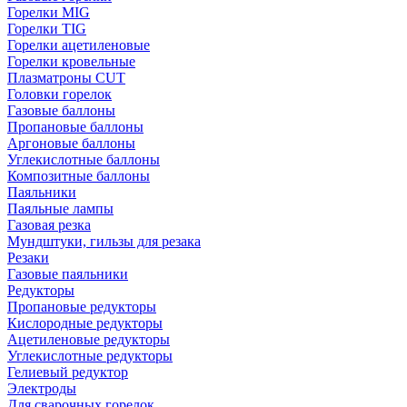
Горелки MIG
Горелки TIG
Горелки ацетиленовые
Горелки кровельные
Плазматроны CUT
Головки горелок
Газовые баллоны
Пропановые баллоны
Аргоновые баллоны
Углекислотные баллоны
Композитные баллоны
Паяльники
Паяльные лампы
Газовая резка
Мундштуки, гильзы для резака
Резаки
Газовые паяльники
Редукторы
Пропановые редукторы
Кислородные редукторы
Ацетиленовые редукторы
Углекислотные редукторы
Гелиевый редуктор
Электроды
Для сварочных горелок