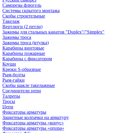
Саморезы флюгель
Системы скрытого монтажа
Скобы строительные
Такелаж
Вертлюги (2 петли)
Зажимы для стальных канатов "Duplex"/"Simplex"
Зажимы троса
Зажимы троса (втулка)
Карабины винтовые
Карабины пожарные
Карабины с фиксатором
Коуши
Крюки S-образные
Рым-болты
Рым-гайки
Скобы шакле такелажные
Соединители цепи
Талрепы
Тросы
Цепи
Фиксаторы арматуры
Защитные колпачки на арматуру
Фиксаторы арматуры «конус»
Фиксаторы арматуры «опора»