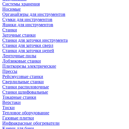
Системы хранения
Носимые
Органайзеры для инструментов
Сумки для инструментов
Ящики для инструментов
Станки
Заточные станки
Станки для заточки инструмента
Станки для заточки сверл
Станки для заточки цепей
Ленточные пилы
Лобзиковые станки
Плиткорезы электрические
Прессы
Рейсмусовые станки
Сверлильные станки
Станки распиловочные
Станки шлифовальные
Токарные станки
Верстаки
Тиски
Тепловое оборудование
Газовые плитки
Инфракрасные обогреватели
Камни для бани