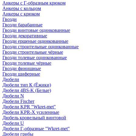
Анкеры с Г-образным крюком
Анкеры с кольцом
Анкеры с крюком
Гвозди
Гвозди барабанные
Гвозди винтовые оцинкованные
Гвозди декоративные
Гвозди ершеные оцинкованные
Гвозди строительные оцинкованные
Гвозди строительные чёрные
Гвозди толевые оцинкованные
Гвозди толевые чёрные
Гвозди финишные
Гвозди шиферные
Дюбели
Дюбели тип К (Ёжики)
Дюбели 4BS-K (Белые)
Дюбели N
Дюбели Fischer
Дюбели KPR "Wkret-met"
Дюбели KPR-Х усиленные
Дюбель кровельный винтовой
Дюбели U
Дюбели Г-образные "Wkret-met"
Дюбели грибы