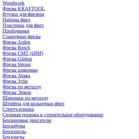
Woodwork
Фрезы KRAFTOOL
Втулки для фрезера
Наборы фрез
Пластины для фрез
Пробочники
Станочные фрезы
Фрезы Arden
Фрезы Bosch
Фрезы CMT (ЦРИ)
Фрезы Globus
Фрезы Strong
Фрезы алмазные
Фрезы Атака
Фрезы Зубр
Фрезы по металлу
Фрезы Энкор
Шарошки по металлу
Штифты для кольцевых фрез
Стретч-пленка
Силовая техника и строительное оборудование
Бензиновые двигатели
Бензобуры
Бензопилы
Бензорезы