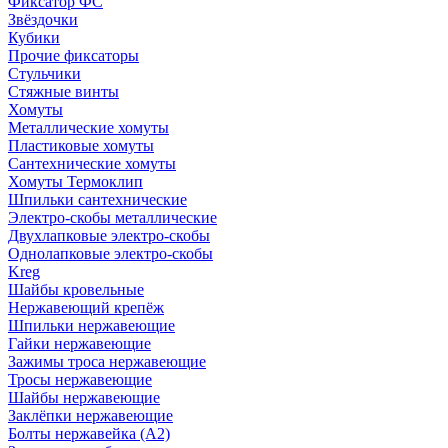
Фиксатор ФС
Звёздочки
Кубики
Прочие фиксаторы
Стульчики
Стяжные винты
Хомуты
Металлические хомуты
Пластиковые хомуты
Сантехнические хомуты
Хомуты Термоклип
Шпильки сантехнические
Электро-скобы металлические
Двухлапковые электро-скобы
Однолапковые электро-скобы
Kreg
Шайбы кровельные
Нержавеющий крепёж
Шпильки нержавеющие
Гайки нержавеющие
Зажимы троса нержавеющие
Тросы нержавеющие
Шайбы нержавеющие
Заклёпки нержавеющие
Болты нержавейка (А2)