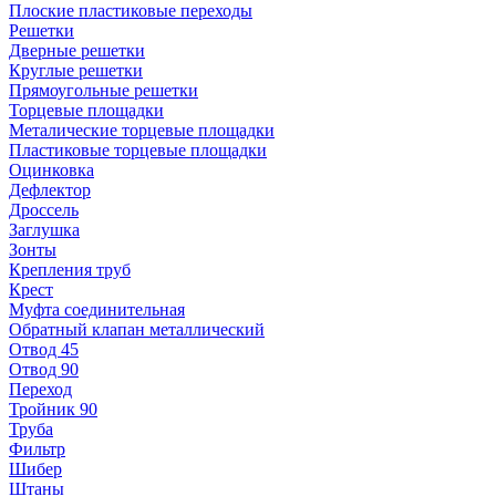
Плоские пластиковые переходы
Решетки
Дверные решетки
Круглые решетки
Прямоугольные решетки
Торцевые площадки
Металические торцевые площадки
Пластиковые торцевые площадки
Оцинковка
Дефлектор
Дроссель
Заглушка
Зонты
Крепления труб
Крест
Муфта соединительная
Обратный клапан металлический
Отвод 45
Отвод 90
Переход
Тройник 90
Труба
Фильтр
Шибер
Штаны