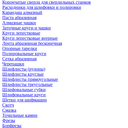
Корончатые сверла для сверлильных станков
Расходники для шлифовки и полировки
Карандаш алмазный
Паста абразивная
Алмазные чашки
Заточные круги и чашки
Круги лепестковые
Круги лепестковые веерные
Лента абразивная бесконечная
Опорные тарелки
Полировальные круги
Сетка абразивная
Черепашки
Шлифлисты (рулоны)
Шлифлисты круглые
Шлифлисты прямоугольные
Шлифлисты треугольные
Шлифовальные губки
Шлифовальные круги
Щетки для шифмашин
Скотч
Смазка
Точильные камни
Фрезы
Борфрезы