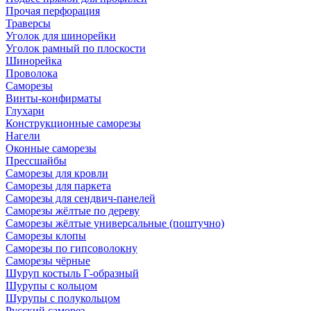
Прочая перфорация
Траверсы
Уголок для шинорейки
Уголок рамный по плоскости
Шинорейка
Проволока
Саморезы
Винты-конфирматы
Глухари
Конструкционные саморезы
Нагели
Оконные саморезы
Прессшайбы
Саморезы для кровли
Саморезы для паркета
Саморезы для сендвич-панелей
Саморезы жёлтые по дереву
Саморезы жёлтые универсальные (поштучно)
Саморезы клопы
Саморезы по гипсоволокну
Саморезы чёрные
Шуруп костыль Г-образный
Шурупы с кольцом
Шурупы с полукольцом
Русский саморез