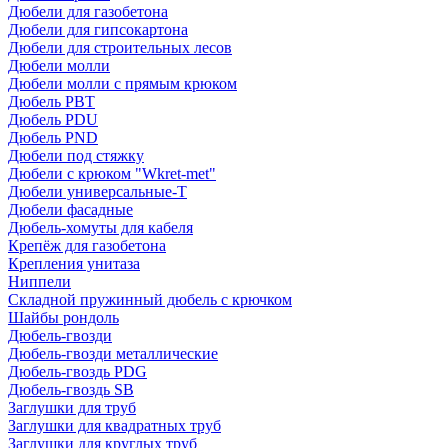
Дюбели для газобетона
Дюбели для гипсокартона
Дюбели для строительных лесов
Дюбели молли
Дюбели молли с прямым крюком
Дюбель PBT
Дюбель PDU
Дюбель PND
Дюбели под стяжку
Дюбели с крюком "Wkret-met"
Дюбели универсальные-Т
Дюбели фасадные
Дюбель-хомуты для кабеля
Крепёж для газобетона
Крепления унитаза
Ниппели
Складной пружинный дюбель с крючком
Шайбы рондоль
Дюбель-гвозди
Дюбель-гвозди металлические
Дюбель-гвоздь PDG
Дюбель-гвоздь SB
Заглушки для труб
Заглушки для квадратных труб
Заглушки для круглых труб