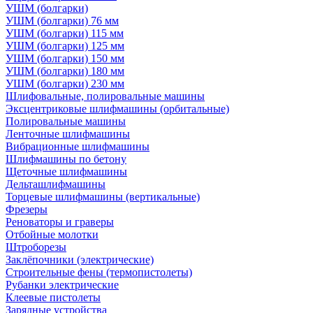
УШМ (болгарки)
УШМ (болгарки) 76 мм
УШМ (болгарки) 115 мм
УШМ (болгарки) 125 мм
УШМ (болгарки) 150 мм
УШМ (болгарки) 180 мм
УШМ (болгарки) 230 мм
Шлифовальные, полировальные машины
Эксцентриковые шлифмашины (орбитальные)
Полировальные машины
Ленточные шлифмашины
Вибрационные шлифмашины
Шлифмашины по бетону
Щеточные шлифмашины
Дельташлифмашины
Торцевые шлифмашины (вертикальные)
Фрезеры
Реноваторы и граверы
Отбойные молотки
Штроборезы
Заклёпочники (электрические)
Строительные фены (термопистолеты)
Рубанки электрические
Клеевые пистолеты
Зарядные устройства