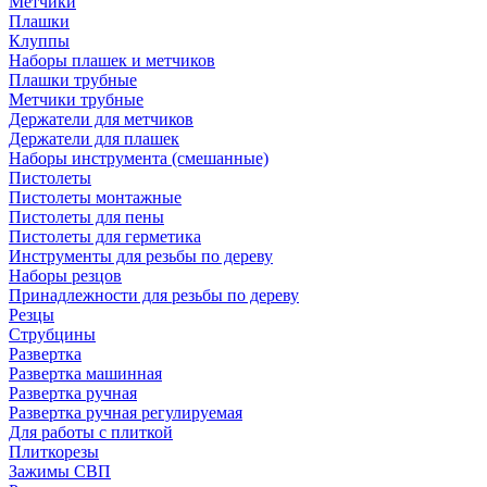
Метчики
Плашки
Клуппы
Наборы плашек и метчиков
Плашки трубные
Метчики трубные
Держатели для метчиков
Держатели для плашек
Наборы инструмента (смешанные)
Пистолеты
Пистолеты монтажные
Пистолеты для пены
Пистолеты для герметика
Инструменты для резьбы по дереву
Наборы резцов
Принадлежности для резьбы по дереву
Резцы
Струбцины
Развертка
Развертка машинная
Развертка ручная
Развертка ручная регулируемая
Для работы с плиткой
Плиткорезы
Зажимы СВП