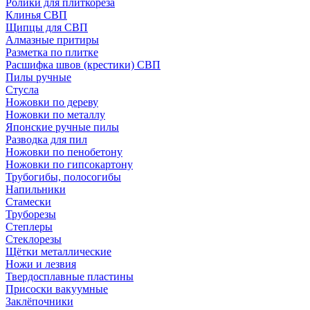
Ролики для плиткореза
Клинья СВП
Щипцы для СВП
Алмазные притиры
Разметка по плитке
Расшифка швов (крестики) СВП
Пилы ручные
Стусла
Ножовки по дереву
Ножовки по металлу
Японские ручные пилы
Разводка для пил
Ножовки по пенобетону
Ножовки по гипсокартону
Трубогибы, полосогибы
Напильники
Стамески
Труборезы
Степлеры
Стеклорезы
Щётки металлические
Ножи и лезвия
Твердосплавные пластины
Присоски вакуумные
Заклёпочники