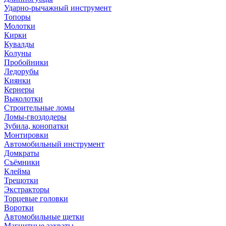
Ударно-рычажный инструмент
Топоры
Молотки
Кирки
Кувалды
Колуны
Пробойники
Ледорубы
Киянки
Кернеры
Выколотки
Строительные ломы
Ломы-гвоздодеры
Зубила, конопатки
Монтировки
Автомобильный инструмент
Домкраты
Съёмники
Клейма
Трещотки
Экстракторы
Торцевые головки
Воротки
Автомобильные щетки
Магнитные захваты