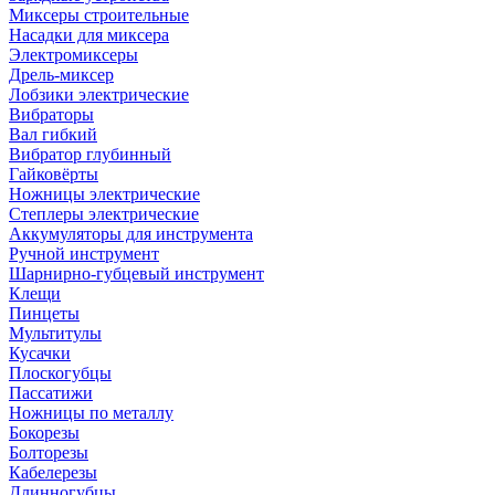
Миксеры строительные
Насадки для миксера
Электромиксеры
Дрель-миксер
Лобзики электрические
Вибраторы
Вал гибкий
Вибратор глубинный
Гайковёрты
Ножницы электрические
Степлеры электрические
Аккумуляторы для инструмента
Ручной инструмент
Шарнирно-губцевый инструмент
Клещи
Пинцеты
Мультитулы
Кусачки
Плоскогубцы
Пассатижи
Ножницы по металлу
Бокорезы
Болторезы
Кабелерезы
Длинногубцы