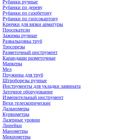
Рубанки ручные
Рубанки по дереву
Рубанки по газобетону
Рубанки по гипсокартону
Крючки для вязки арматуры
Просекатели
Зажимы ручные
Развальцовка труб
Тросорезы
Разметочный инструмент
Карандаши разметочные
Маркеры
Мел
Пружины для труб
Штроборезы ручные
Инструменты для укладки ламината
Заточное оборудование
Измерительный инструмент
Вехи телескопические
Дальномеры
Курвиметры
Лазерные уровни
Линейки
Манометры
Микрометры