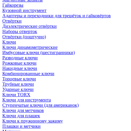
Гайкорезы
Кузовной инструмент
Адаптеры и переходники для трещёток и гайковёртов
Отвёртки
Диэлектрические отвёртки
Наборы отверток
Отвёртки (поштучно)
Ключи
Ключи динамометрические
Имбусовые ключи (шестигранники)
Разводные ключи
Рожковые ключи
Накидные ключи
Комбинированные ключи
Торцевые ключи
Трубные ключи
Ударные ключи
Ключи TORX
Ключи для инструмента
Ступенчатые ключи (для американок)
Ключи для метчиков
Ключи для плашек
Ключи к пружинному зажиму
Плашки и метчики