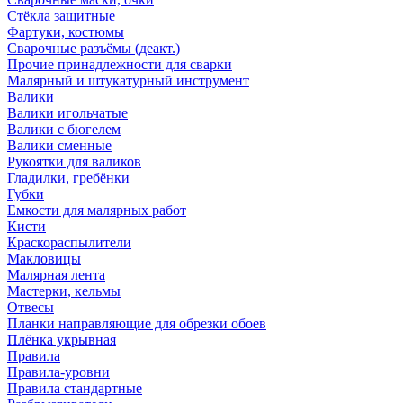
Стёкла защитные
Фартуки, костюмы
Сварочные разъёмы (деакт.)
Прочие принадлежности для сварки
Малярный и штукатурный инструмент
Валики
Валики игольчатые
Валики с бюгелем
Валики сменные
Рукоятки для валиков
Гладилки, гребёнки
Губки
Емкости для малярных работ
Кисти
Краскораспылители
Макловицы
Малярная лента
Мастерки, кельмы
Отвесы
Планки направляющие для обрезки обоев
Плёнка укрывная
Правила
Правила-уровни
Правила стандартные