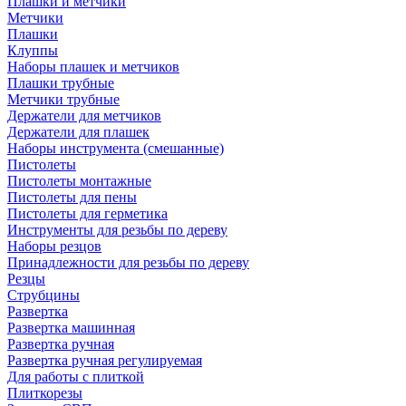
Плашки и метчики
Метчики
Плашки
Клуппы
Наборы плашек и метчиков
Плашки трубные
Метчики трубные
Держатели для метчиков
Держатели для плашек
Наборы инструмента (смешанные)
Пистолеты
Пистолеты монтажные
Пистолеты для пены
Пистолеты для герметика
Инструменты для резьбы по дереву
Наборы резцов
Принадлежности для резьбы по дереву
Резцы
Струбцины
Развертка
Развертка машинная
Развертка ручная
Развертка ручная регулируемая
Для работы с плиткой
Плиткорезы