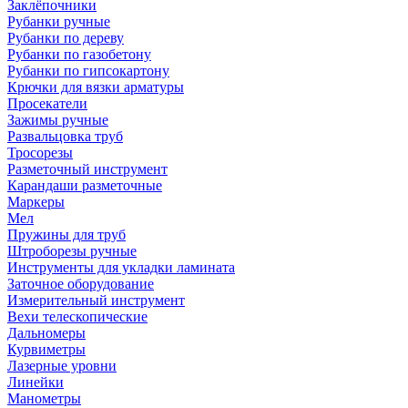
Заклёпочники
Рубанки ручные
Рубанки по дереву
Рубанки по газобетону
Рубанки по гипсокартону
Крючки для вязки арматуры
Просекатели
Зажимы ручные
Развальцовка труб
Тросорезы
Разметочный инструмент
Карандаши разметочные
Маркеры
Мел
Пружины для труб
Штроборезы ручные
Инструменты для укладки ламината
Заточное оборудование
Измерительный инструмент
Вехи телескопические
Дальномеры
Курвиметры
Лазерные уровни
Линейки
Манометры