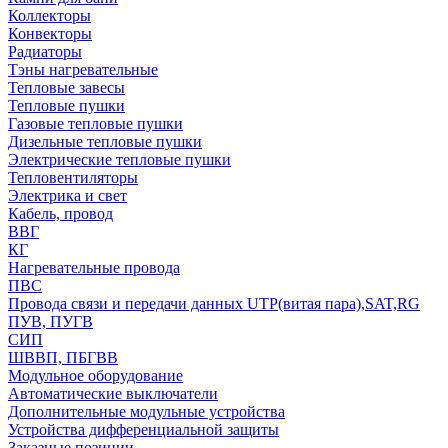
Коллекторы
Конвекторы
Радиаторы
Тэны нагревательные
Тепловые завесы
Тепловые пушки
Газовые тепловые пушки
Дизельные тепловые пушки
Электрические тепловые пушки
Тепловентиляторы
Электрика и свет
Кабель, провод
ВВГ
КГ
Нагревательные провода
ПВС
Провода связи и передачи данных UTP(витая пара),SAT,RG
ПУВ, ПУГВ
СИП
ШВВП, ПБГВВ
Модульное оборудование
Автоматические выключатели
Дополнительные модульные устройства
Устройства дифференциальной защиты
Заказные позиции