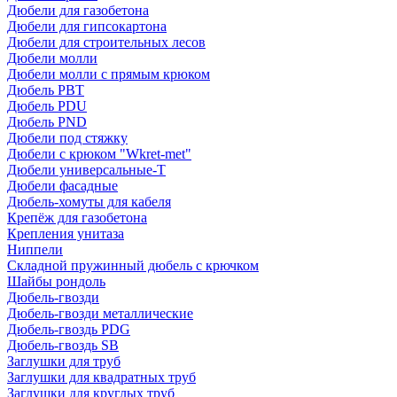
Дюбели для газобетона
Дюбели для гипсокартона
Дюбели для строительных лесов
Дюбели молли
Дюбели молли с прямым крюком
Дюбель PBT
Дюбель PDU
Дюбель PND
Дюбели под стяжку
Дюбели с крюком "Wkret-met"
Дюбели универсальные-Т
Дюбели фасадные
Дюбель-хомуты для кабеля
Крепёж для газобетона
Крепления унитаза
Ниппели
Складной пружинный дюбель с крючком
Шайбы рондоль
Дюбель-гвозди
Дюбель-гвозди металлические
Дюбель-гвоздь PDG
Дюбель-гвоздь SB
Заглушки для труб
Заглушки для квадратных труб
Заглушки для круглых труб