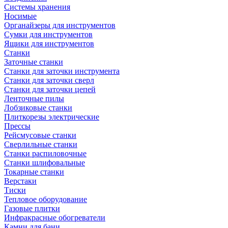
Системы хранения
Носимые
Органайзеры для инструментов
Сумки для инструментов
Ящики для инструментов
Станки
Заточные станки
Станки для заточки инструмента
Станки для заточки сверл
Станки для заточки цепей
Ленточные пилы
Лобзиковые станки
Плиткорезы электрические
Прессы
Рейсмусовые станки
Сверлильные станки
Станки распиловочные
Станки шлифовальные
Токарные станки
Верстаки
Тиски
Тепловое оборудование
Газовые плитки
Инфракрасные обогреватели
Камни для бани