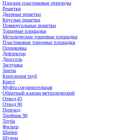
Плоские пластиковые переходы
Решетки
Дверные решетки
Круглые решетки
Прямоугольные решетки
Торцевые площадки
Металические торцевые площадки
Пластиковые торцевые площадки
Оцинковка
Дефлектор
Дроссель
Заглушка
Зонты
Крепления труб
Крест
Муфта соединительная
Обратный клапан металлический
Отвод 45
Отвод 90
Переход
Тройник 90
Труба
Фильтр
Шибер
Штаны