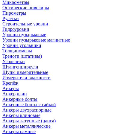
Микрометры
Оптические нивелиры
Пирометры
Рулетки
Строительные уровни
Гидроуровни
Уровни пузырьковые
Уровни пузырьковые магнитные
Уровни-угольники
Толщиномеры
Треноги (штативы)
Угольники
Штангенциркули
Щупы измерительные
Измерители влажности
Крепёж
Анкеры
Анкер клин
Анкерные болты
Анкерные болты с гайкой
Анкеры двухраспорные
Анкеры клиновые
Анкеры латунные (цанга)
Анкеры металлические
Анкеры рамные