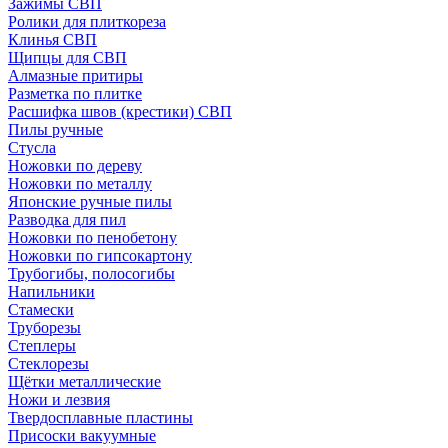
Зажимы СВП
Ролики для плиткореза
Клинья СВП
Щипцы для СВП
Алмазные притиры
Разметка по плитке
Расшифка швов (крестики) СВП
Пилы ручные
Стусла
Ножовки по дереву
Ножовки по металлу
Японские ручные пилы
Разводка для пил
Ножовки по пенобетону
Ножовки по гипсокартону
Трубогибы, полосогибы
Напильники
Стамески
Труборезы
Степлеры
Стеклорезы
Щётки металлические
Ножи и лезвия
Твердосплавные пластины
Присоски вакуумные