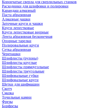
Корончатые сверла для сверлильных станков
Расходники для шлифовки и полировки
Карандаш алмазный
Паста абразивная
Алмазные чашки
Заточные круги и чашки
Круги лепестковые
Круги лепестковые веерные
Лента абразивная бесконечная
Опорные тарелки
Полировальные круги
Сетка абразивная
Черепашки
Шлифлисты (рулоны)
Шлифлисты круглые
Шлифлисты прямоугольные
Шлифлисты треугольные
Шлифовальные губки
Шлифовальные круги
Щетки для шифмашин
Скотч
Смазка
Точильные камни
Фрезы
Борфрезы