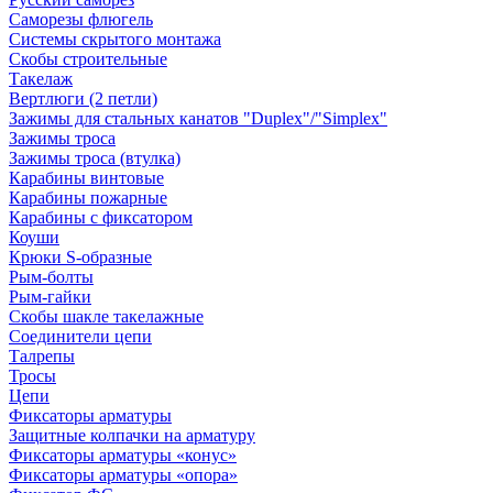
Саморезы флюгель
Системы скрытого монтажа
Скобы строительные
Такелаж
Вертлюги (2 петли)
Зажимы для стальных канатов "Duplex"/"Simplex"
Зажимы троса
Зажимы троса (втулка)
Карабины винтовые
Карабины пожарные
Карабины с фиксатором
Коуши
Крюки S-образные
Рым-болты
Рым-гайки
Скобы шакле такелажные
Соединители цепи
Талрепы
Тросы
Цепи
Фиксаторы арматуры
Защитные колпачки на арматуру
Фиксаторы арматуры «конус»
Фиксаторы арматуры «опора»