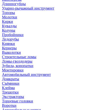
Длинногубцы
Ударно-рычажный инструмент
Топоры
Молотки
Кирки
Кувалды
Колуны
Пробойники
Ледорубы
Киянки
Кернеры
Выколотки
Строительные ломы
Ломы-гвоздодеры
Зубила, конопатки
Монтировки
Автомобильный инструмент
Домкраты
Съёмники
Клейма
Трещотки
Экстракторы
Торцевые головки
Воротки
Автомобильные щетки