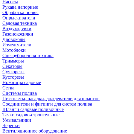
Насосы
Рукава напорные
Обработка почвы
Опрыскиватели
Садовая техника
Воздуходувки
Газонокосилки
Дровоколы
Измельчители
Мотоблоки
Снегоуборочная техника
Триммеры
Секаторы
Сучкорезы
Кусторезы
Ножницы садовые
Сетка
Системы полива
Пистолеты, насадки, дождеватели для шлангов
Соединители и фитинги для систем полива
Шланги садовые поливочные
Тачки садово-строительные
Умывальники
Черенки
Вентиляционное оборудование