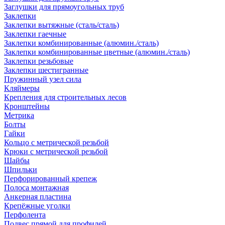
Заглушки для прямоугольных труб
Заклепки
Заклепки вытяжные (сталь/сталь)
Заклепки гаечные
Заклепки комбинированные (алюмин./сталь)
Заклепки комбинированные цветные (алюмин./сталь)
Заклепки резьбовые
Заклепки шестигранные
Пружинный узел сила
Кляймеры
Крепления для строительных лесов
Кронштейны
Метрика
Болты
Гайки
Кольцо с метрической резьбой
Крюки с метрической резьбой
Шайбы
Шпильки
Перфорированный крепеж
Полоса монтажная
Анкерная пластина
Крепёжные уголки
Перфолента
Подвес прямой для профилей