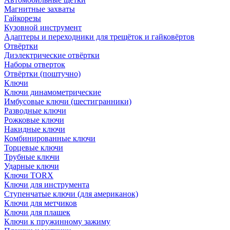
Магнитные захваты
Гайкорезы
Кузовной инструмент
Адаптеры и переходники для трещёток и гайковёртов
Отвёртки
Диэлектрические отвёртки
Наборы отверток
Отвёртки (поштучно)
Ключи
Ключи динамометрические
Имбусовые ключи (шестигранники)
Разводные ключи
Рожковые ключи
Накидные ключи
Комбинированные ключи
Торцевые ключи
Трубные ключи
Ударные ключи
Ключи TORX
Ключи для инструмента
Ступенчатые ключи (для американок)
Ключи для метчиков
Ключи для плашек
Ключи к пружинному зажиму