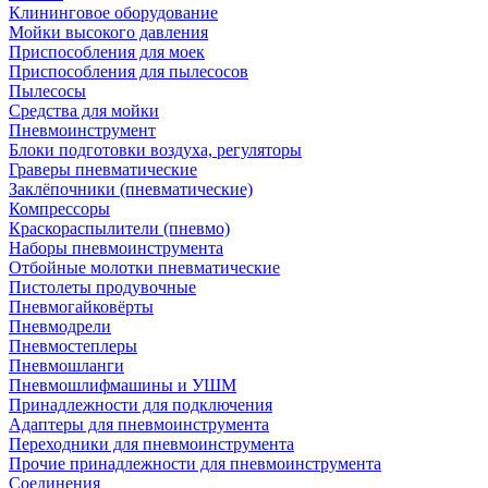
Клининговое оборудование
Мойки высокого давления
Приспособления для моек
Приспособления для пылесосов
Пылесосы
Средства для мойки
Пневмоинструмент
Блоки подготовки воздуха, регуляторы
Граверы пневматические
Заклёпочники (пневматические)
Компрессоры
Краскораспылители (пневмо)
Наборы пневмоинструмента
Отбойные молотки пневматические
Пистолеты продувочные
Пневмогайковёрты
Пневмодрели
Пневмостеплеры
Пневмошланги
Пневмошлифмашины и УШМ
Принадлежности для подключения
Адаптеры для пневмоинструмента
Переходники для пневмоинструмента
Прочие принадлежности для пневмоинструмента
Соединения