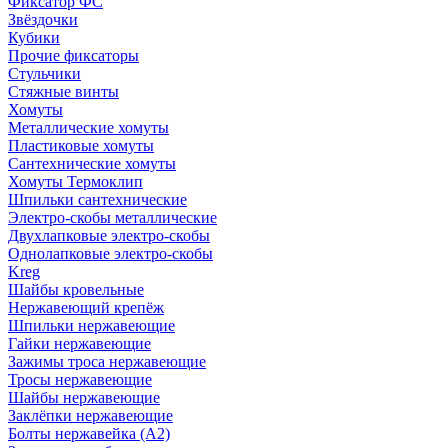
Фиксатор ФС
Звёздочки
Кубики
Прочие фиксаторы
Стульчики
Стяжные винты
Хомуты
Металлические хомуты
Пластиковые хомуты
Сантехнические хомуты
Хомуты Термоклип
Шпильки сантехнические
Электро-скобы металлические
Двухлапковые электро-скобы
Однолапковые электро-скобы
Kreg
Шайбы кровельные
Нержавеющий крепёж
Шпильки нержавеющие
Гайки нержавеющие
Зажимы троса нержавеющие
Тросы нержавеющие
Шайбы нержавеющие
Заклёпки нержавеющие
Болты нержавейка (А2)