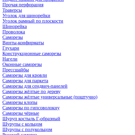
Прочая перфорация
Траверсы
Уголок для шинорейки
Уголок рамный по плоскости
Шинорейка
Проволока
Саморезы
Винты-конфирматы
Глухари
Конструкционные саморезы
Нагели
Оконные саморезы
Прессшайбы
Саморезы для кровли
Саморезы для паркета
Саморезы для сендвич-панелей
Саморезы жёлтые по дереву
Саморезы жёлтые универсальные (поштучно)
Саморезы клопы
Саморезы по гипсоволокну
Саморезы чёрные
Шуруп костыль Г-образный
Шурупы с кольцом
Шурупы с полукольцом
Русский саморез