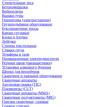
Строительные леса
Бетономешалки
Виброплиты
Вышки-туры
Генераторы (электростанции)
Грузоподъёмное оборудование
Буксировочные тросы
Крюки грузовые
Блоки и блочки
Лебёдки
Стропы текстильные
Стяжки груза
Тельферы и тали
Промышленные электродвигатели
Резчики швов (швонарезчики)
Установки алмазного бурения
Шнеки для бензобуров
Сварочное и паяльное оборудование
Сварочные аппараты
Аргоновая сварка (TIG)
Плазморезы (CUT)
Сварочные аппараты (MMA)
Сварочные полуавтоматы (MIG)
Горелки сварочные, газовые
Газовые горелки