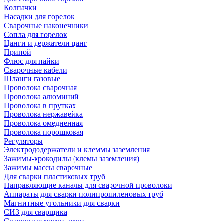
Колпачки
Насадки для горелок
Сварочные наконечники
Сопла для горелок
Цанги и держатели цанг
Припой
Флюс для пайки
Сварочные кабели
Шланги газовые
Проволока сварочная
Проволока алюминий
Проволока в прутках
Проволока нержавейка
Проволока омедненная
Проволока порошковая
Регуляторы
Электрододержатели и клеммы заземления
Зажимы-крокодилы (клемы заземления)
Зажимы массы сварочные
Для сварки пластиковых труб
Направляющие каналы для сварочной проволоки
Аппараты для сварки полипропиленовых труб
Магнитные угольники для сварки
СИЗ для сварщика
Сварочные маски, очки