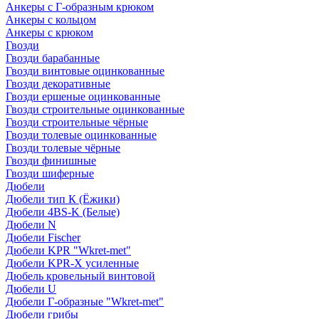
Анкеры с Г-образным крюком
Анкеры с кольцом
Анкеры с крюком
Гвозди
Гвозди барабанные
Гвозди винтовые оцинкованные
Гвозди декоративные
Гвозди ершеные оцинкованные
Гвозди строительные оцинкованные
Гвозди строительные чёрные
Гвозди толевые оцинкованные
Гвозди толевые чёрные
Гвозди финишные
Гвозди шиферные
Дюбели
Дюбели тип К (Ёжики)
Дюбели 4BS-K (Белые)
Дюбели N
Дюбели Fischer
Дюбели KPR "Wkret-met"
Дюбели KPR-Х усиленные
Дюбель кровельный винтовой
Дюбели U
Дюбели Г-образные "Wkret-met"
Дюбели грибы