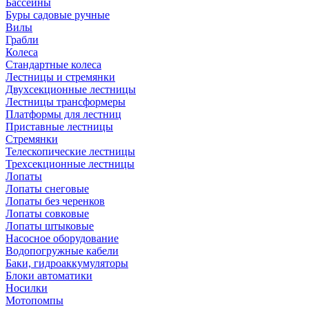
Бассейны
Буры садовые ручные
Вилы
Грабли
Колеса
Стандартные колеса
Лестницы и стремянки
Двухсекционные лестницы
Лестницы трансформеры
Платформы для лестниц
Приставные лестницы
Стремянки
Телескопические лестницы
Трехсекционные лестницы
Лопаты
Лопаты снеговые
Лопаты без черенков
Лопаты совковые
Лопаты штыковые
Насосное оборудование
Водопогружные кабели
Баки, гидроаккумуляторы
Блоки автоматики
Носилки
Мотопомпы