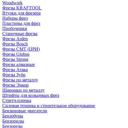
Woodwork
Фрезы KRAFTOOL
Втулки для фрезера
Наборы фрез
Пластины для фрез
Пробочники
Станочные фрезы
Фрезы Arden
Фрезы Bosch
Фрезы CMT (ЦРИ)
Фрезы Globus
Фрезы Strong
Фрезы алмазные
Фрезы Атака
Фрезы Зубр
Фрезы по металлу
Фрезы Энкор
Шарошки по металлу
Штифты для кольцевых фрез
Стретч-пленка
Силовая техника и строительное оборудование
Бензиновые двигатели
Бензобуры
Бензопилы
Бензорезы