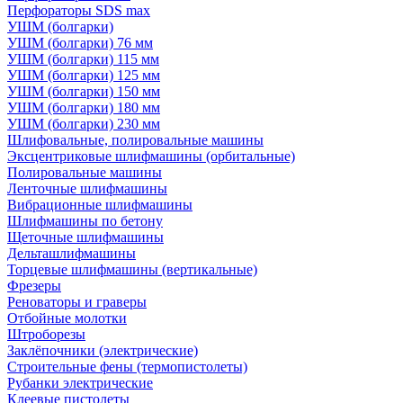
Перфораторы SDS max
УШМ (болгарки)
УШМ (болгарки) 76 мм
УШМ (болгарки) 115 мм
УШМ (болгарки) 125 мм
УШМ (болгарки) 150 мм
УШМ (болгарки) 180 мм
УШМ (болгарки) 230 мм
Шлифовальные, полировальные машины
Эксцентриковые шлифмашины (орбитальные)
Полировальные машины
Ленточные шлифмашины
Вибрационные шлифмашины
Шлифмашины по бетону
Щеточные шлифмашины
Дельташлифмашины
Торцевые шлифмашины (вертикальные)
Фрезеры
Реноваторы и граверы
Отбойные молотки
Штроборезы
Заклёпочники (электрические)
Строительные фены (термопистолеты)
Рубанки электрические
Клеевые пистолеты