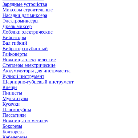
Зарядные устройства
Миксеры строительные
Насадки для миксера
Электромиксеры
Дрель-миксер
Лобзики электрические
Вибраторы
Вал гибкий
Вибратор глубинный
Гайковёрты
Ножницы электрические
Степлеры электрические
Аккумуляторы для инструмента
Ручной инструмент
Шарнирно-губцевый инструмент
Клещи
Пинцеты
Мультитулы
Кусачки
Плоскогубцы
Пассатижи
Ножницы по металлу
Бокорезы
Болторезы
Кабелерезы