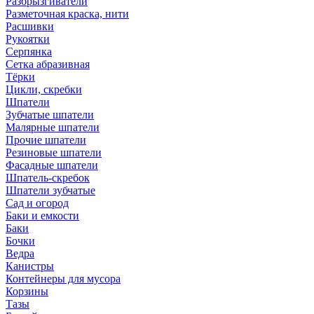
Разбрызгиватели
Разметочная краска, нити
Расшивки
Рукоятки
Серпянка
Сетка абразивная
Тёрки
Цикли, скребки
Шпатели
Зубчатые шпатели
Малярные шпатели
Прочие шпатели
Резиновые шпатели
Фасадные шпатели
Шпатель-скребок
Шпатели зубчатые
Сад и огород
Баки и емкости
Баки
Бочки
Ведра
Канистры
Контейнеры для мусора
Корзины
Тазы