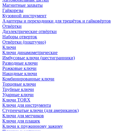
Магнитные захваты
Гайкорезы
Кузовной инструмент
Адаптеры и переходники для трещёток и гайковёртов
Отвёртки
Диэлектрические отвёртки
Наборы отверток
Отвёртки (поштучно)
Ключи
Ключи динамометрические
Имбусовые ключи (шестигранники)
Разводные ключи
Рожковые ключи
Накидные ключи
Комбинированные ключи
Торцевые ключи
Трубные ключи
Ударные ключи
Ключи TORX
Ключи для инструмента
Ступенчатые ключи (для американок)
Ключи для метчиков
Ключи для плашек
Ключи к пружинному зажиму