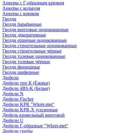
Анкеры с Г-образным крюком
Анкеры с кольцом
Анкеры с крюком
Гвозди
Гвозди барабанные
Гвозди винтовые оцинкованные
Гвозди декоративные
Гвозди ершеные оцинкованные
Гвозди строительные оцинкованные
Гвозди строительные чёрные
Гвозди толевые оцинкованные
Гвозди толевые чёрные
Гвозди финишные
Гвозди шиферные
Дюбели
Дюбели тип К (Ёжики)
Дюбели 4BS-K (Белые)
Дюбели N
Дюбели Fischer
Дюбели KPR "Wkret-met"
Дюбели KPR-Х усиленные
Дюбель кровельный винтовой
Дюбели U
Дюбели Г-образные "Wkret-met"
Дюбели грибы