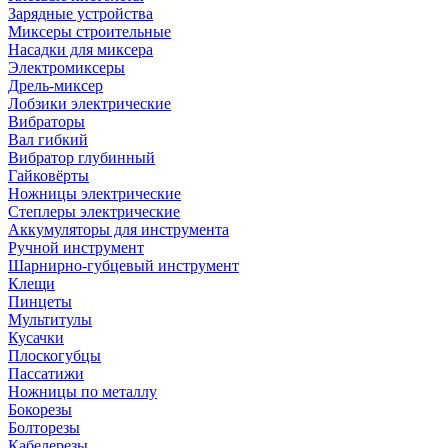
Зарядные устройства
Миксеры строительные
Насадки для миксера
Электромиксеры
Дрель-миксер
Лобзики электрические
Вибраторы
Вал гибкий
Вибратор глубинный
Гайковёрты
Ножницы электрические
Степлеры электрические
Аккумуляторы для инструмента
Ручной инструмент
Шарнирно-губцевый инструмент
Клещи
Пинцеты
Мультитулы
Кусачки
Плоскогубцы
Пассатижи
Ножницы по металлу
Бокорезы
Болторезы
Кабелерезы