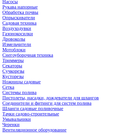
Насосы
Рукава напорные
Обработка почвы
Опрыскиватели
Садовая техника
Воздуходувки
Газонокосилки
Дровоколы
Измельчители
Мотоблоки
Снегоуборочная техника
Триммеры
Секаторы
Сучкорезы
Кусторезы
Ножницы садовые
Сетка
Системы полива
Пистолеты, насадки, дождеватели для шлангов
Соединители и фитинги для систем полива
Шланги садовые поливочные
Тачки садово-строительные
Умывальники
Черенки
Вентиляционное оборудование