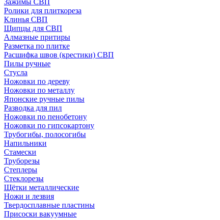
Зажимы СВП
Ролики для плиткореза
Клинья СВП
Щипцы для СВП
Алмазные притиры
Разметка по плитке
Расшифка швов (крестики) СВП
Пилы ручные
Стусла
Ножовки по дереву
Ножовки по металлу
Японские ручные пилы
Разводка для пил
Ножовки по пенобетону
Ножовки по гипсокартону
Трубогибы, полосогибы
Напильники
Стамески
Труборезы
Степлеры
Стеклорезы
Щётки металлические
Ножи и лезвия
Твердосплавные пластины
Присоски вакуумные