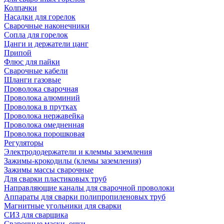
Колпачки
Насадки для горелок
Сварочные наконечники
Сопла для горелок
Цанги и держатели цанг
Припой
Флюс для пайки
Сварочные кабели
Шланги газовые
Проволока сварочная
Проволока алюминий
Проволока в прутках
Проволока нержавейка
Проволока омедненная
Проволока порошковая
Регуляторы
Электрододержатели и клеммы заземления
Зажимы-крокодилы (клемы заземления)
Зажимы массы сварочные
Для сварки пластиковых труб
Направляющие каналы для сварочной проволоки
Аппараты для сварки полипропиленовых труб
Магнитные угольники для сварки
СИЗ для сварщика
Сварочные маски, очки