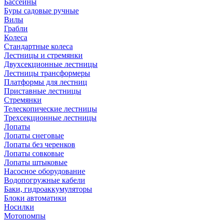
Бассейны
Буры садовые ручные
Вилы
Грабли
Колеса
Стандартные колеса
Лестницы и стремянки
Двухсекционные лестницы
Лестницы трансформеры
Платформы для лестниц
Приставные лестницы
Стремянки
Телескопические лестницы
Трехсекционные лестницы
Лопаты
Лопаты снеговые
Лопаты без черенков
Лопаты совковые
Лопаты штыковые
Насосное оборудование
Водопогружные кабели
Баки, гидроаккумуляторы
Блоки автоматики
Носилки
Мотопомпы