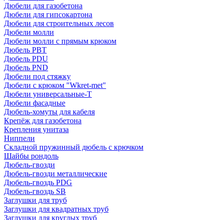
Дюбели для газобетона
Дюбели для гипсокартона
Дюбели для строительных лесов
Дюбели молли
Дюбели молли с прямым крюком
Дюбель PBT
Дюбель PDU
Дюбель PND
Дюбели под стяжку
Дюбели с крюком "Wkret-met"
Дюбели универсальные-Т
Дюбели фасадные
Дюбель-хомуты для кабеля
Крепёж для газобетона
Крепления унитаза
Ниппели
Складной пружинный дюбель с крючком
Шайбы рондоль
Дюбель-гвозди
Дюбель-гвозди металлические
Дюбель-гвоздь PDG
Дюбель-гвоздь SB
Заглушки для труб
Заглушки для квадратных труб
Заглушки для круглых труб