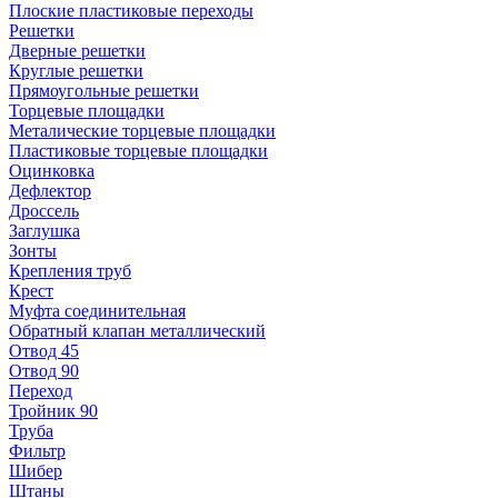
Плоские пластиковые переходы
Решетки
Дверные решетки
Круглые решетки
Прямоугольные решетки
Торцевые площадки
Металические торцевые площадки
Пластиковые торцевые площадки
Оцинковка
Дефлектор
Дроссель
Заглушка
Зонты
Крепления труб
Крест
Муфта соединительная
Обратный клапан металлический
Отвод 45
Отвод 90
Переход
Тройник 90
Труба
Фильтр
Шибер
Штаны