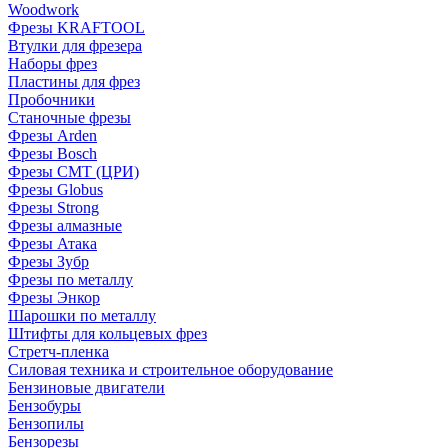
Woodwork
Фрезы KRAFTOOL
Втулки для фрезера
Наборы фрез
Пластины для фрез
Пробочники
Станочные фрезы
Фрезы Arden
Фрезы Bosch
Фрезы CMT (ЦРИ)
Фрезы Globus
Фрезы Strong
Фрезы алмазные
Фрезы Атака
Фрезы Зубр
Фрезы по металлу
Фрезы Энкор
Шарошки по металлу
Штифты для кольцевых фрез
Стретч-пленка
Силовая техника и строительное оборудование
Бензиновые двигатели
Бензобуры
Бензопилы
Бензорезы