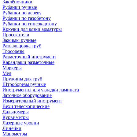
Заклёпочники
Рубанки ручные
Рубанки по дереву
Рубанки по газобетону
Рубанки по гипсокартону
Крючки для вязки арматуры
Просекатели
Зажимы ручные
Развальцовка труб
Тросорезы
Разметочный инструмент
Карандаши разметочные
Маркеры
Мел
Пружины для труб
Штроборезы ручные
Инструменты для укладки ламината
Заточное оборудование
Измерительный инструмент
Вехи телескопические
Дальномеры
Курвиметры
Лазерные уровни
Линейки
Манометры