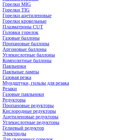
Горелки MIG
Горелки TIG
Горелки ацетиленовые
Горелки кровельные
Плазматроны CUT
Головки горелок
Газовые баллоны
Пропановые баллоны
Аргоновые баллоны
Углекислотные баллоны
Композитные баллоны
Паяльники
Паяльные лампы
Газовая резка
Мундштуки, гильзы для резака
Резаки
Газовые паяльники
Редукторы
Пропановые редукторы
Кислородные редукторы
Ацетиленовые редукторы
Углекислотные редукторы
Гелиевый редуктор
Электроды
Для сварочных горелок