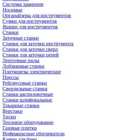
Системы хранения
Носимые
Органайзеры для инструментов
Сумки для инструментов
Ящики для инструментов
Станки
Заточные станки
Станки для заточки инструмента
Станки для заточки сверл
Станки для заточки цепей
Ленточные пилы
Лобзиковые станки
Плиткорезы электрические
Прессы
Рейсмусовые станки
Сверлильные станки
Станки распиловочные
Станки шлифовальные
Токарные станки
Верстаки
Тиски
Тепловое оборудование
Газовые плитки
Инфракрасные обогреватели
Камни для бани