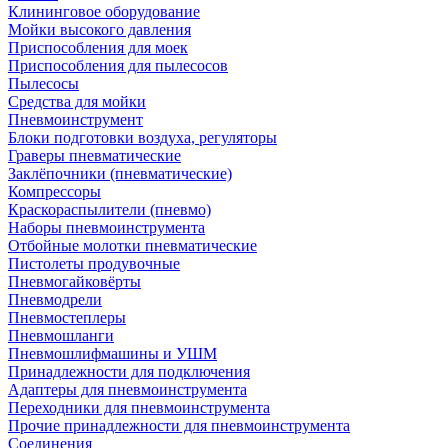
Клининговое оборудование
Мойки высокого давления
Приспособления для моек
Приспособления для пылесосов
Пылесосы
Средства для мойки
Пневмоинструмент
Блоки подготовки воздуха, регуляторы
Граверы пневматические
Заклёпочники (пневматические)
Компрессоры
Краскораспылители (пневмо)
Наборы пневмоинструмента
Отбойные молотки пневматические
Пистолеты продувочные
Пневмогайковёрты
Пневмодрели
Пневмостеплеры
Пневмошланги
Пневмошлифмашины и УШМ
Принадлежности для подключения
Адаптеры для пневмоинструмента
Переходники для пневмоинструмента
Прочие принадлежности для пневмоинструмента
Соединения