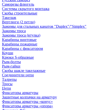
Саморезы флюгель
Системы скрытого монтажа
Скобы строительные
Такелаж
Вертлюги (2 петли)
Зажимы для стальных канатов "Duplex"/"Simplex"
Зажимы троса
Зажимы троса (втулка)
Карабины винтовые
Карабины пожарные
Карабины с фиксатором
Коуши
Крюки S-образные
Рым-болты
Рым-гайки
Скобы шакле такелажные
Соединители цепи
Талрепы
Тросы
Цепи
Фиксаторы арматуры
Защитные колпачки на арматуру
Фиксаторы арматуры «конус»
Фиксаторы арматуры «опора»