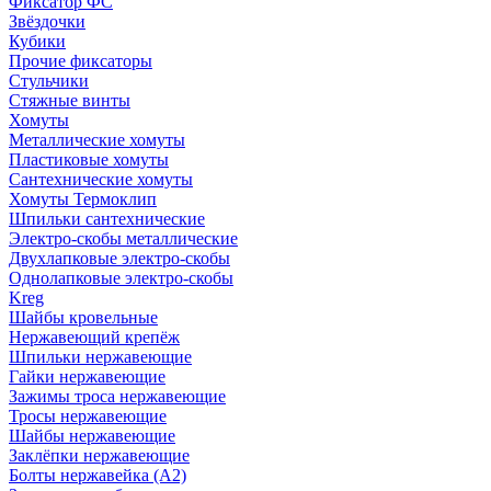
Фиксатор ФС
Звёздочки
Кубики
Прочие фиксаторы
Стульчики
Стяжные винты
Хомуты
Металлические хомуты
Пластиковые хомуты
Сантехнические хомуты
Хомуты Термоклип
Шпильки сантехнические
Электро-скобы металлические
Двухлапковые электро-скобы
Однолапковые электро-скобы
Kreg
Шайбы кровельные
Нержавеющий крепёж
Шпильки нержавеющие
Гайки нержавеющие
Зажимы троса нержавеющие
Тросы нержавеющие
Шайбы нержавеющие
Заклёпки нержавеющие
Болты нержавейка (А2)