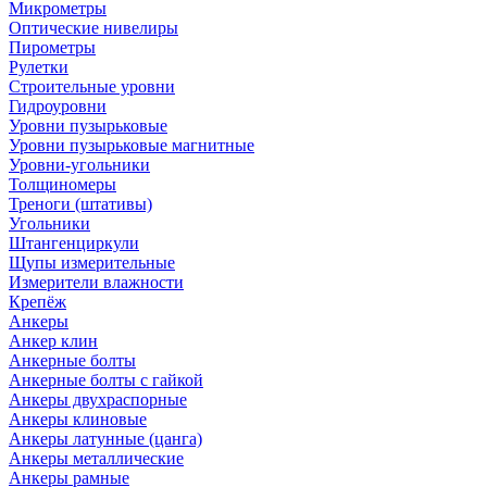
Микрометры
Оптические нивелиры
Пирометры
Рулетки
Строительные уровни
Гидроуровни
Уровни пузырьковые
Уровни пузырьковые магнитные
Уровни-угольники
Толщиномеры
Треноги (штативы)
Угольники
Штангенциркули
Щупы измерительные
Измерители влажности
Крепёж
Анкеры
Анкер клин
Анкерные болты
Анкерные болты с гайкой
Анкеры двухраспорные
Анкеры клиновые
Анкеры латунные (цанга)
Анкеры металлические
Анкеры рамные