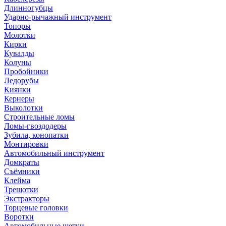
Длинногубцы
Ударно-рычажный инструмент
Топоры
Молотки
Кирки
Кувалды
Колуны
Пробойники
Ледорубы
Киянки
Кернеры
Выколотки
Строительные ломы
Ломы-гвоздодеры
Зубила, конопатки
Монтировки
Автомобильный инструмент
Домкраты
Съёмники
Клейма
Трещотки
Экстракторы
Торцевые головки
Воротки
Автомобильные щетки