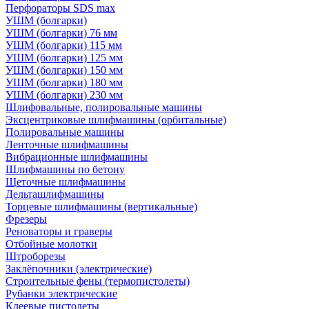
Перфораторы SDS max
УШМ (болгарки)
УШМ (болгарки) 76 мм
УШМ (болгарки) 115 мм
УШМ (болгарки) 125 мм
УШМ (болгарки) 150 мм
УШМ (болгарки) 180 мм
УШМ (болгарки) 230 мм
Шлифовальные, полировальные машины
Эксцентриковые шлифмашины (орбитальные)
Полировальные машины
Ленточные шлифмашины
Вибрационные шлифмашины
Шлифмашины по бетону
Щеточные шлифмашины
Дельташлифмашины
Торцевые шлифмашины (вертикальные)
Фрезеры
Реноваторы и граверы
Отбойные молотки
Штроборезы
Заклёпочники (электрические)
Строительные фены (термопистолеты)
Рубанки электрические
Клеевые пистолеты