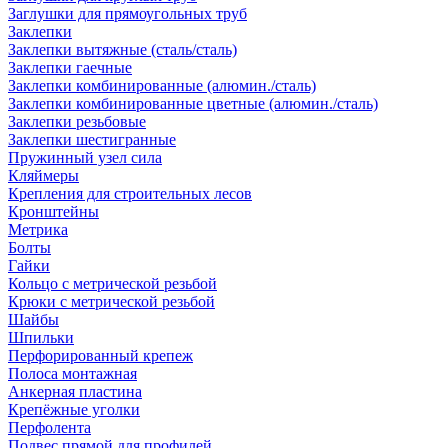
Заглушки для прямоугольных труб
Заклепки
Заклепки вытяжные (сталь/сталь)
Заклепки гаечные
Заклепки комбинированные (алюмин./сталь)
Заклепки комбинированные цветные (алюмин./сталь)
Заклепки резьбовые
Заклепки шестигранные
Пружинный узел сила
Кляймеры
Крепления для строительных лесов
Кронштейны
Метрика
Болты
Гайки
Кольцо с метрической резьбой
Крюки с метрической резьбой
Шайбы
Шпильки
Перфорированный крепеж
Полоса монтажная
Анкерная пластина
Крепёжные уголки
Перфолента
Подвес прямой для профилей