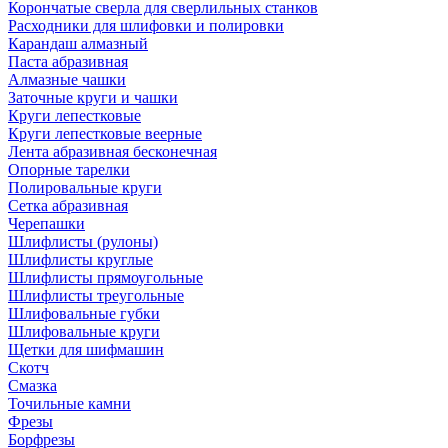
Корончатые сверла для сверлильных станков
Расходники для шлифовки и полировки
Карандаш алмазный
Паста абразивная
Алмазные чашки
Заточные круги и чашки
Круги лепестковые
Круги лепестковые веерные
Лента абразивная бесконечная
Опорные тарелки
Полировальные круги
Сетка абразивная
Черепашки
Шлифлисты (рулоны)
Шлифлисты круглые
Шлифлисты прямоугольные
Шлифлисты треугольные
Шлифовальные губки
Шлифовальные круги
Щетки для шифмашин
Скотч
Смазка
Точильные камни
Фрезы
Борфрезы