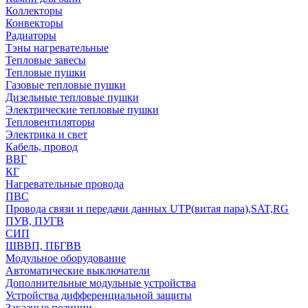
Коллекторы
Конвекторы
Радиаторы
Тэны нагревательные
Тепловые завесы
Тепловые пушки
Газовые тепловые пушки
Дизельные тепловые пушки
Электрические тепловые пушки
Тепловентиляторы
Электрика и свет
Кабель, провод
ВВГ
КГ
Нагревательные провода
ПВС
Провода связи и передачи данных UTP(витая пара),SAT,RG
ПУВ, ПУГВ
СИП
ШВВП, ПБГВВ
Модульное оборудование
Автоматические выключатели
Дополнительные модульные устройства
Устройства дифференциальной защиты
Заказные позиции