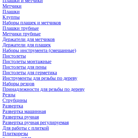
Плашки и метчики
Метчики
Плашки
Клуппы
Наборы плашек и метчиков
Плашки трубные
Метчики трубные
Держатели для метчиков
Держатели для плашек
Наборы инструмента (смешанные)
Пистолеты
Пистолеты монтажные
Пистолеты для пены
Пистолеты для герметика
Инструменты для резьбы по дереву
Наборы резцов
Принадлежности для резьбы по дереву
Резцы
Струбцины
Развертка
Развертка машинная
Развертка ручная
Развертка ручная регулируемая
Для работы с плиткой
Плиткорезы