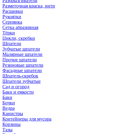
Разбрызгиватели
Разметочная краска, нити
Расшивки
Рукоятки
Серпянка
Сетка абразивная
Тёрки
Цикли, скребки
Шпатели
Зубчатые шпатели
Малярные шпатели
Прочие шпатели
Резиновые шпатели
Фасадные шпатели
Шпатель-скребок
Шпатели зубчатые
Сад и огород
Баки и емкости
Баки
Бочки
Ведра
Канистры
Контейнеры для мусора
Корзины
Тазы