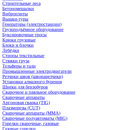
Строительные леса
Бетономешалки
Виброплиты
Вышки-туры
Генераторы (электростанции)
Грузоподъёмное оборудование
Буксировочные тросы
Крюки грузовые
Блоки и блочки
Лебёдки
Стропы текстильные
Стяжки груза
Тельферы и тали
Промышленные электродвигатели
Резчики швов (швонарезчики)
Установки алмазного бурения
Шнеки для бензобуров
Сварочное и паяльное оборудование
Сварочные аппараты
Аргоновая сварка (TIG)
Плазморезы (CUT)
Сварочные аппараты (MMA)
Сварочные полуавтоматы (MIG)
Горелки сварочные, газовые
Газовые горелки