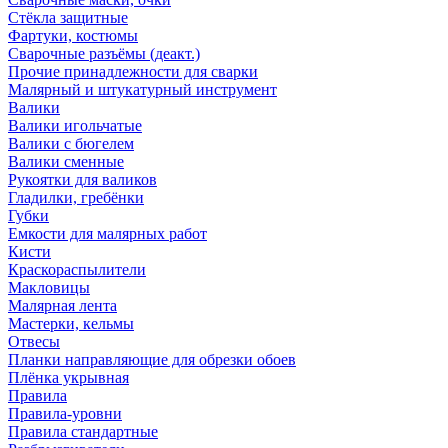
Стёкла защитные
Фартуки, костюмы
Сварочные разъёмы (деакт.)
Прочие принадлежности для сварки
Малярный и штукатурный инструмент
Валики
Валики игольчатые
Валики с бюгелем
Валики сменные
Рукоятки для валиков
Гладилки, гребёнки
Губки
Емкости для малярных работ
Кисти
Краскораспылители
Макловицы
Малярная лента
Мастерки, кельмы
Отвесы
Планки направляющие для обрезки обоев
Плёнка укрывная
Правила
Правила-уровни
Правила стандартные