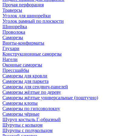
Прочая перфорация
Траверсы
Уголок для шинорейки
Уголок рамный по плоскости
Шинорейка
Проволока
Саморезы
Винты-конфирматы
Глухари
Конструкционные саморезы
Нагели
Оконные саморезы
Прессшайбы
Саморезы для кровли
Саморезы для паркета
Саморезы для сендвич-панелей
Саморезы жёлтые по дереву
Саморезы жёлтые универсальные (поштучно)
Саморезы клопы
Саморезы по гипсоволокну
Саморезы чёрные
Шуруп костыль Г-образный
Шурупы с кольцом
Шурупы с полукольцом
Русский саморез