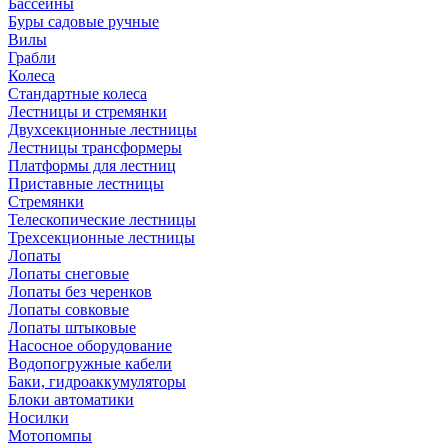
Бассейны
Буры садовые ручные
Вилы
Грабли
Колеса
Стандартные колеса
Лестницы и стремянки
Двухсекционные лестницы
Лестницы трансформеры
Платформы для лестниц
Приставные лестницы
Стремянки
Телескопические лестницы
Трехсекционные лестницы
Лопаты
Лопаты снеговые
Лопаты без черенков
Лопаты совковые
Лопаты штыковые
Насосное оборудование
Водопогружные кабели
Баки, гидроаккумуляторы
Блоки автоматики
Носилки
Мотопомпы