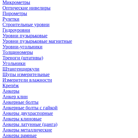
Микрометры
Оптические нивелиры
Пирометры
Рулетки
Строительные уровни
Гидроуровни
Уровни пузырьковые
Уровни пузырьковые магнитные
Уровни-угольники
Толщиномеры
Треноги (штативы)
Угольники
Штангенциркули
Щупы измерительные
Измерители влажности
Крепёж
Анкеры
Анкер клин
Анкерные болты
Анкерные болты с гайкой
Анкеры двухраспорные
Анкеры клиновые
Анкеры латунные (цанга)
Анкеры металлические
Анкеры рамные