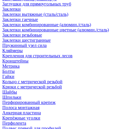
Заглушки для прямоугольных труб
Заклепки
Заклепки вытяжные (сталь/сталь)
Заклепки гаечные
Заклепки комбинированные (алюмин./сталь)
Заклепки комбинированные цветные (алюмин./сталь)
Заклепки резьбовые
Заклепки шестигранные
Пружинный узел сила
Кляймеры
Крепления для строительных лесов
Кронштейны
Метрика
Болты
Гайки
Кольцо с метрической резьбой
Крюки с метрической резьбой
Шайбы
Шпильки
Перфорированный крепеж
Полоса монтажная
Анкерная пластина
Крепёжные уголки
Перфолента
Подвес прямой для профилей