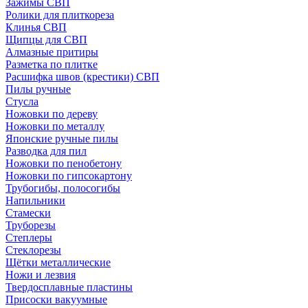
Зажимы СВП
Ролики для плиткореза
Клинья СВП
Щипцы для СВП
Алмазные притиры
Разметка по плитке
Расшифка швов (крестики) СВП
Пилы ручные
Стусла
Ножовки по дереву
Ножовки по металлу
Японские ручные пилы
Разводка для пил
Ножовки по пенобетону
Ножовки по гипсокартону
Трубогибы, полосогибы
Напильники
Стамески
Труборезы
Степлеры
Стеклорезы
Щётки металлические
Ножи и лезвия
Твердосплавные пластины
Присоски вакуумные