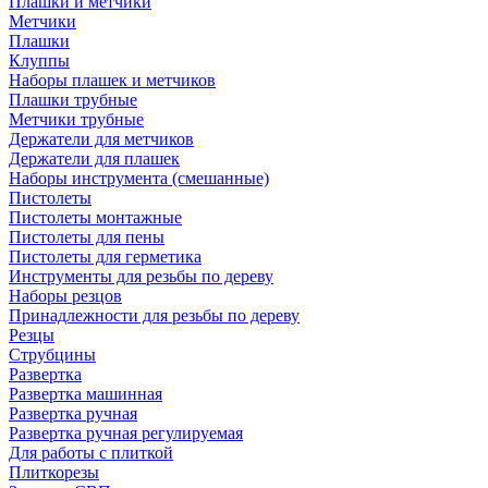
Плашки и метчики
Метчики
Плашки
Клуппы
Наборы плашек и метчиков
Плашки трубные
Метчики трубные
Держатели для метчиков
Держатели для плашек
Наборы инструмента (смешанные)
Пистолеты
Пистолеты монтажные
Пистолеты для пены
Пистолеты для герметика
Инструменты для резьбы по дереву
Наборы резцов
Принадлежности для резьбы по дереву
Резцы
Струбцины
Развертка
Развертка машинная
Развертка ручная
Развертка ручная регулируемая
Для работы с плиткой
Плиткорезы