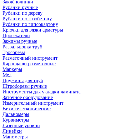
Заклёпочники
Рубанки ручные
Рубанки по дереву
Рубанки по газобетону
Рубанки по гипсокартону
Крючки для вязки арматуры
Просекатели
Зажимы ручные
Развальцовка труб
Тросорезы
Разметочный инструмент
Карандаши разметочные
Маркеры
Мел
Пружины для труб
Штроборезы ручные
Инструменты для укладки ламината
Заточное оборудование
Измерительный инструмент
Вехи телескопические
Дальномеры
Курвиметры
Лазерные уровни
Линейки
Манометры