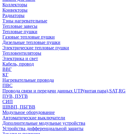
Коллекторы
Конвекторы
Радиаторы
Тэны нагревательные
Тепловые завесы
Тепловые пушки
Газовые тепловые пушки
Дизельные тепловые пушки
Электрические тепловые пушки
Тепловентиляторы
Электрика и свет
Кабель, провод
ВВГ
КГ
Нагревательные провода
ПВС
Провода связи и передачи данных UTP(витая пара),SAT,RG
ПУВ, ПУГВ
СИП
ШВВП, ПБГВВ
Модульное оборудование
Автоматические выключатели
Дополнительные модульные устройства
Устройства дифференциальной защиты
Заказные позиции