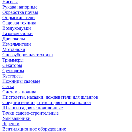
Насосы
Рукава напорные
Обработка почвы
Опрыскиватели
Садовая техника
Воздуходувки
Газонокосилки
Дровоколы
Измельчители
Мотоблоки
Снегоуборочная техника
Триммеры
Секаторы
Сучкорезы
Кусторезы
Ножницы садовые
Сетка
Системы полива
Пистолеты, насадки, дождеватели для шлангов
Соединители и фитинги для систем полива
Шланги садовые поливочные
Тачки садово-строительные
Умывальники
Черенки
Вентиляционное оборудование