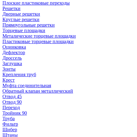
Плоские пластиковые переходы
Решетки
Дверные решетки
Круглые решетки
Прямоугольные решетки
Торцевые площадки
Металические торцевые площадки
Пластиковые торцевые площадки
Оцинковка
Дефлектор
Дроссель
Заглушка
Зонты
Крепления труб
Крест
Муфта соединительная
Обратный клапан металлический
Отвод 45
Отвод 90
Переход
Тройник 90
Труба
Фильтр
Шибер
Штаны