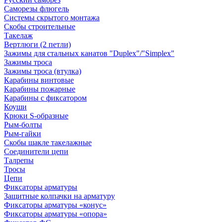
Саморезы флюгель
Системы скрытого монтажа
Скобы строительные
Такелаж
Вертлюги (2 петли)
Зажимы для стальных канатов "Duplex"/"Simplex"
Зажимы троса
Зажимы троса (втулка)
Карабины винтовые
Карабины пожарные
Карабины с фиксатором
Коуши
Крюки S-образные
Рым-болты
Рым-гайки
Скобы шакле такелажные
Соединители цепи
Талрепы
Тросы
Цепи
Фиксаторы арматуры
Защитные колпачки на арматуру
Фиксаторы арматуры «конус»
Фиксаторы арматуры «опора»