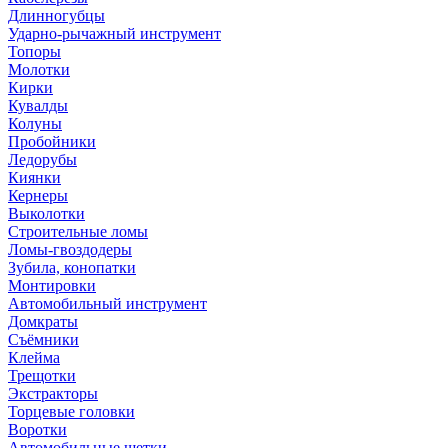
Длинногубцы
Ударно-рычажный инструмент
Топоры
Молотки
Кирки
Кувалды
Колуны
Пробойники
Ледорубы
Киянки
Кернеры
Выколотки
Строительные ломы
Ломы-гвоздодеры
Зубила, конопатки
Монтировки
Автомобильный инструмент
Домкраты
Съёмники
Клейма
Трещотки
Экстракторы
Торцевые головки
Воротки
Автомобильные щетки