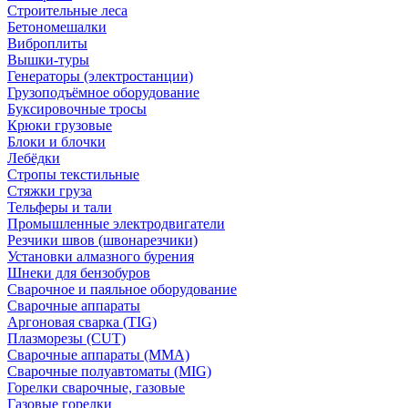
Строительные леса
Бетономешалки
Виброплиты
Вышки-туры
Генераторы (электростанции)
Грузоподъёмное оборудование
Буксировочные тросы
Крюки грузовые
Блоки и блочки
Лебёдки
Стропы текстильные
Стяжки груза
Тельферы и тали
Промышленные электродвигатели
Резчики швов (швонарезчики)
Установки алмазного бурения
Шнеки для бензобуров
Сварочное и паяльное оборудование
Сварочные аппараты
Аргоновая сварка (TIG)
Плазморезы (CUT)
Сварочные аппараты (MMA)
Сварочные полуавтоматы (MIG)
Горелки сварочные, газовые
Газовые горелки