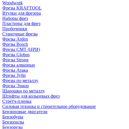
Woodwork
Фрезы KRAFTOOL
Втулки для фрезера
Наборы фрез
Пластины для фрез
Пробочники
Станочные фрезы
Фрезы Arden
Фрезы Bosch
Фрезы CMT (ЦРИ)
Фрезы Globus
Фрезы Strong
Фрезы алмазные
Фрезы Атака
Фрезы Зубр
Фрезы по металлу
Фрезы Энкор
Шарошки по металлу
Штифты для кольцевых фрез
Стретч-пленка
Силовая техника и строительное оборудование
Бензиновые двигатели
Бензобуры
Бензопилы
Бензорезы