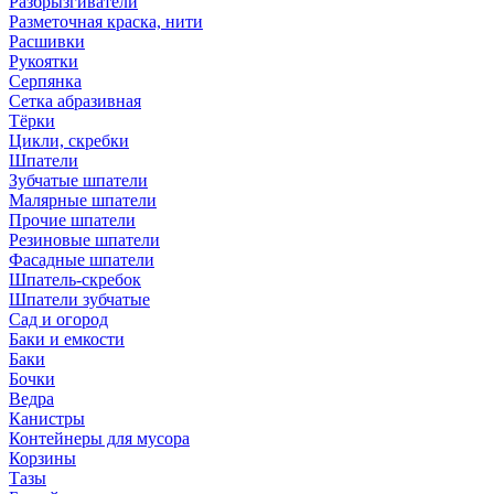
Разбрызгиватели
Разметочная краска, нити
Расшивки
Рукоятки
Серпянка
Сетка абразивная
Тёрки
Цикли, скребки
Шпатели
Зубчатые шпатели
Малярные шпатели
Прочие шпатели
Резиновые шпатели
Фасадные шпатели
Шпатель-скребок
Шпатели зубчатые
Сад и огород
Баки и емкости
Баки
Бочки
Ведра
Канистры
Контейнеры для мусора
Корзины
Тазы