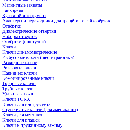
Магнитные захваты
Гайкорезы
Кузовной инструмент
Адаптеры и переходники для трещёток и гайковёртов
Отвёртки
Диэлектрические отвёртки
Наборы отверток
Отвёртки (поштучно)
Ключи
Ключи динамометрические
Имбусовые ключи (шестигранники)
Разводные ключи
Рожковые ключи
Накидные ключи
Комбинированные ключи
Торцевые ключи
Трубные ключи
Ударные ключи
Ключи TORX
Ключи для инструмента
Ступенчатые ключи (для американок)
Ключи для метчиков
Ключи для плашек
Ключи к пружинному зажиму