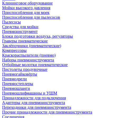
Клининговое оборудование
Мойки высокого давления
Приспособления для моек
Приспособления для пылесосов
Пылесосы
Средства для мойки
Пневмоинструмент
Блоки подготовки воздуха, регуляторы
Граверы пневматические
Заклёпочники (пневматические)
Компрессоры
Краскораспылители (пневмо)
Наборы пневмоинструмента
Отбойные молотки пневматические
Пистолеты продувочные
Пневмогайковёрты
Пневмодрели
Пневмостеплеры
Пневмошланги
Пневмошлифмашины и УШМ
Принадлежности для подключения
Адаптеры для пневмоинструмента
Переходники для пневмоинструмента
Прочие принадлежности для пневмоинструмента
Соединения