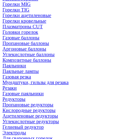
Горелки MIG
Горелки TIG
Горелки ацетиленовые
Горелки кровельные
Плазматроны CUT
Головки горелок
Газовые баллоны
Пропановые баллоны
Аргоновые баллоны
Углекислотные баллоны
Композитные баллоны
Паяльники
Паяльные лампы
Газовая резка
Мундштуки, гильзы для резака
Резаки
Газовые паяльники
Редукторы
Пропановые редукторы
Кислородные редукторы
Ацетиленовые редукторы
Углекислотные редукторы
Гелиевый редуктор
Электроды
Для сварочных горелок