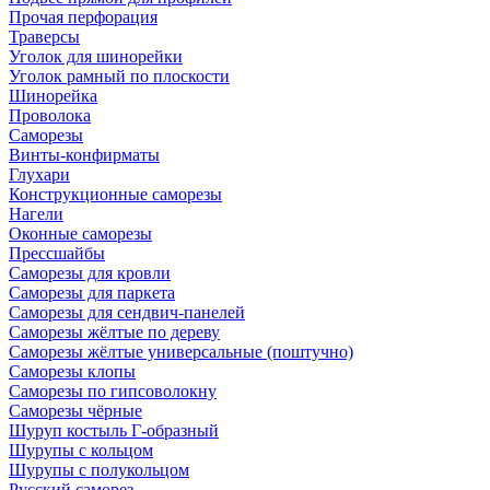
Прочая перфорация
Траверсы
Уголок для шинорейки
Уголок рамный по плоскости
Шинорейка
Проволока
Саморезы
Винты-конфирматы
Глухари
Конструкционные саморезы
Нагели
Оконные саморезы
Прессшайбы
Саморезы для кровли
Саморезы для паркета
Саморезы для сендвич-панелей
Саморезы жёлтые по дереву
Саморезы жёлтые универсальные (поштучно)
Саморезы клопы
Саморезы по гипсоволокну
Саморезы чёрные
Шуруп костыль Г-образный
Шурупы с кольцом
Шурупы с полукольцом
Русский саморез