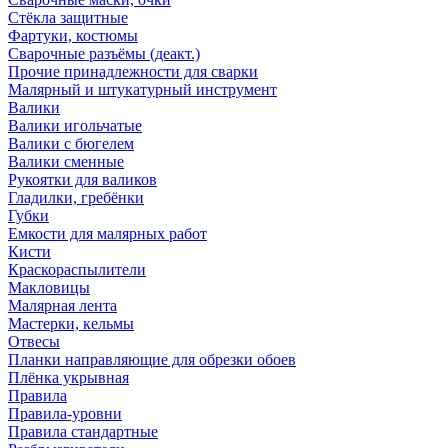
Стёкла защитные
Фартуки, костюмы
Сварочные разъёмы (деакт.)
Прочие принадлежности для сварки
Малярный и штукатурный инструмент
Валики
Валики игольчатые
Валики с бюгелем
Валики сменные
Рукоятки для валиков
Гладилки, гребёнки
Губки
Емкости для малярных работ
Кисти
Краскораспылители
Макловицы
Малярная лента
Мастерки, кельмы
Отвесы
Планки направляющие для обрезки обоев
Плёнка укрывная
Правила
Правила-уровни
Правила стандартные