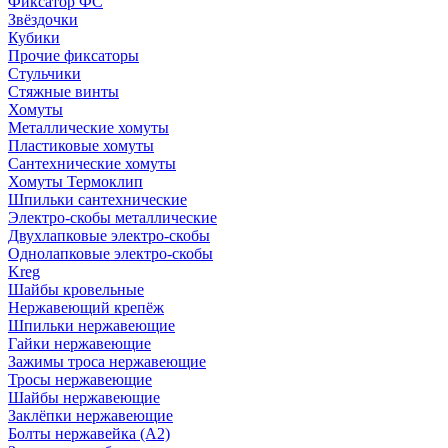
Фиксатор ФС
Звёздочки
Кубики
Прочие фиксаторы
Стульчики
Стяжные винты
Хомуты
Металлические хомуты
Пластиковые хомуты
Сантехнические хомуты
Хомуты Термоклип
Шпильки сантехнические
Электро-скобы металлические
Двухлапковые электро-скобы
Однолапковые электро-скобы
Kreg
Шайбы кровельные
Нержавеющий крепёж
Шпильки нержавеющие
Гайки нержавеющие
Зажимы троса нержавеющие
Тросы нержавеющие
Шайбы нержавеющие
Заклёпки нержавеющие
Болты нержавейка (А2)