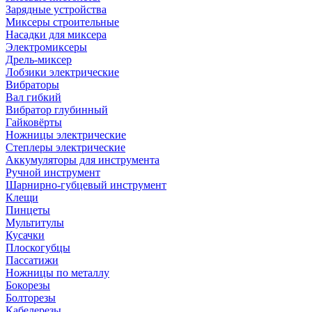
Зарядные устройства
Миксеры строительные
Насадки для миксера
Электромиксеры
Дрель-миксер
Лобзики электрические
Вибраторы
Вал гибкий
Вибратор глубинный
Гайковёрты
Ножницы электрические
Степлеры электрические
Аккумуляторы для инструмента
Ручной инструмент
Шарнирно-губцевый инструмент
Клещи
Пинцеты
Мультитулы
Кусачки
Плоскогубцы
Пассатижи
Ножницы по металлу
Бокорезы
Болторезы
Кабелерезы