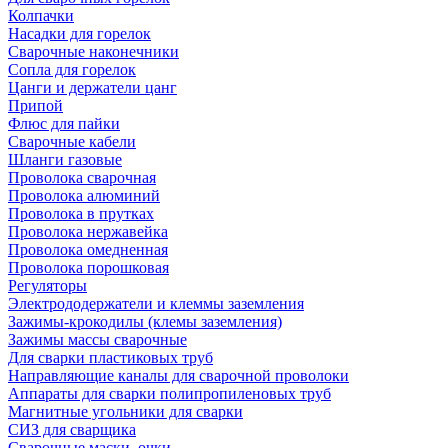
Колпачки
Насадки для горелок
Сварочные наконечники
Сопла для горелок
Цанги и держатели цанг
Припой
Флюс для пайки
Сварочные кабели
Шланги газовые
Проволока сварочная
Проволока алюминий
Проволока в прутках
Проволока нержавейка
Проволока омедненная
Проволока порошковая
Регуляторы
Электрододержатели и клеммы заземления
Зажимы-крокодилы (клемы заземления)
Зажимы массы сварочные
Для сварки пластиковых труб
Направляющие каналы для сварочной проволоки
Аппараты для сварки полипропиленовых труб
Магнитные угольники для сварки
СИЗ для сварщика
Сварочные маски, очки