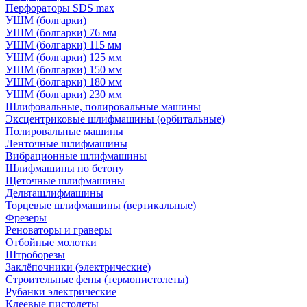
Перфораторы SDS max
УШМ (болгарки)
УШМ (болгарки) 76 мм
УШМ (болгарки) 115 мм
УШМ (болгарки) 125 мм
УШМ (болгарки) 150 мм
УШМ (болгарки) 180 мм
УШМ (болгарки) 230 мм
Шлифовальные, полировальные машины
Эксцентриковые шлифмашины (орбитальные)
Полировальные машины
Ленточные шлифмашины
Вибрационные шлифмашины
Шлифмашины по бетону
Щеточные шлифмашины
Дельташлифмашины
Торцевые шлифмашины (вертикальные)
Фрезеры
Реноваторы и граверы
Отбойные молотки
Штроборезы
Заклёпочники (электрические)
Строительные фены (термопистолеты)
Рубанки электрические
Клеевые пистолеты