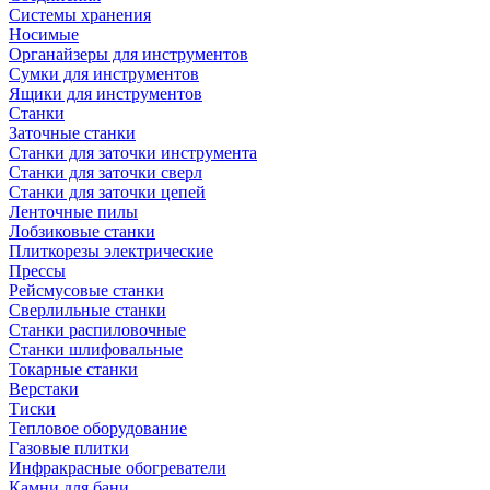
Системы хранения
Носимые
Органайзеры для инструментов
Сумки для инструментов
Ящики для инструментов
Станки
Заточные станки
Станки для заточки инструмента
Станки для заточки сверл
Станки для заточки цепей
Ленточные пилы
Лобзиковые станки
Плиткорезы электрические
Прессы
Рейсмусовые станки
Сверлильные станки
Станки распиловочные
Станки шлифовальные
Токарные станки
Верстаки
Тиски
Тепловое оборудование
Газовые плитки
Инфракрасные обогреватели
Камни для бани