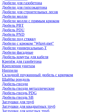
Дюбели для газобетона
Дюбели для гипсокартона
Дюбели для строительных лесов
Дюбели молли
Дюбели молли с прямым крюком
Дюбель PBT
Дюбель PDU
Дюбель PND
Дюбели под стяжку
Дюбели с крюком "Wkret-met"
Дюбели универсальные-Т
Дюбели фасадные
Дюбель-хомуты для кабеля
Крепёж для газобетона
Крепления унитаза
Ниппели
Складной пружинный дюбель с крючком
Шайбы рондоль
Дюбель-гвозди
Дюбель-гвозди металлические
Дюбель-гвоздь PDG
Дюбель-гвоздь SB
Заглушки для труб
Заглушки для квадратных труб
Заглушки для круглых труб