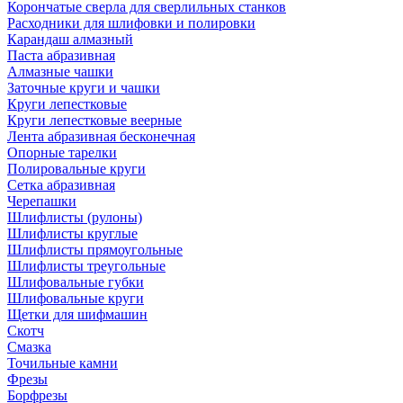
Корончатые сверла для сверлильных станков
Расходники для шлифовки и полировки
Карандаш алмазный
Паста абразивная
Алмазные чашки
Заточные круги и чашки
Круги лепестковые
Круги лепестковые веерные
Лента абразивная бесконечная
Опорные тарелки
Полировальные круги
Сетка абразивная
Черепашки
Шлифлисты (рулоны)
Шлифлисты круглые
Шлифлисты прямоугольные
Шлифлисты треугольные
Шлифовальные губки
Шлифовальные круги
Щетки для шифмашин
Скотч
Смазка
Точильные камни
Фрезы
Борфрезы