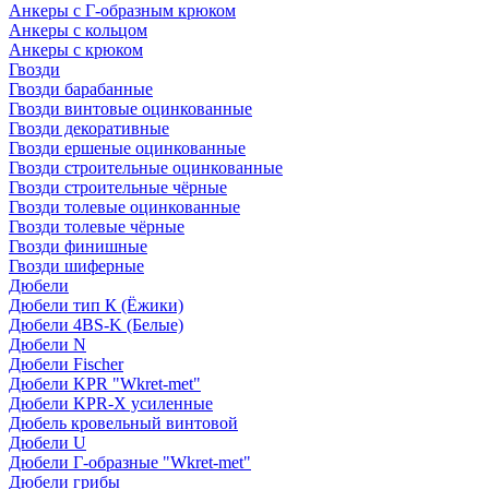
Анкеры с Г-образным крюком
Анкеры с кольцом
Анкеры с крюком
Гвозди
Гвозди барабанные
Гвозди винтовые оцинкованные
Гвозди декоративные
Гвозди ершеные оцинкованные
Гвозди строительные оцинкованные
Гвозди строительные чёрные
Гвозди толевые оцинкованные
Гвозди толевые чёрные
Гвозди финишные
Гвозди шиферные
Дюбели
Дюбели тип К (Ёжики)
Дюбели 4BS-K (Белые)
Дюбели N
Дюбели Fischer
Дюбели KPR "Wkret-met"
Дюбели KPR-Х усиленные
Дюбель кровельный винтовой
Дюбели U
Дюбели Г-образные "Wkret-met"
Дюбели грибы