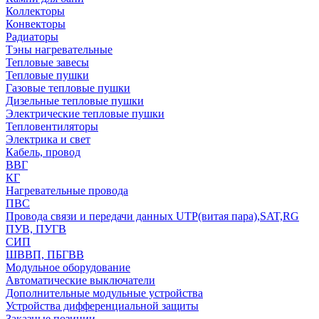
Коллекторы
Конвекторы
Радиаторы
Тэны нагревательные
Тепловые завесы
Тепловые пушки
Газовые тепловые пушки
Дизельные тепловые пушки
Электрические тепловые пушки
Тепловентиляторы
Электрика и свет
Кабель, провод
ВВГ
КГ
Нагревательные провода
ПВС
Провода связи и передачи данных UTP(витая пара),SAT,RG
ПУВ, ПУГВ
СИП
ШВВП, ПБГВВ
Модульное оборудование
Автоматические выключатели
Дополнительные модульные устройства
Устройства дифференциальной защиты
Заказные позиции