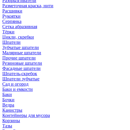
Разбрызгиватели
Разметочная краска, нити
Расшивки
Рукоятки
Серпянка
Сетка абразивная
Тёрки
Цикли, скребки
Шпатели
Зубчатые шпатели
Малярные шпатели
Прочие шпатели
Резиновые шпатели
Фасадные шпатели
Шпатель-скребок
Шпатели зубчатые
Сад и огород
Баки и емкости
Баки
Бочки
Ведра
Канистры
Контейнеры для мусора
Корзины
Тазы