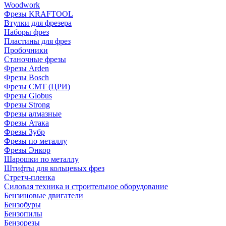
Woodwork
Фрезы KRAFTOOL
Втулки для фрезера
Наборы фрез
Пластины для фрез
Пробочники
Станочные фрезы
Фрезы Arden
Фрезы Bosch
Фрезы CMT (ЦРИ)
Фрезы Globus
Фрезы Strong
Фрезы алмазные
Фрезы Атака
Фрезы Зубр
Фрезы по металлу
Фрезы Энкор
Шарошки по металлу
Штифты для кольцевых фрез
Стретч-пленка
Силовая техника и строительное оборудование
Бензиновые двигатели
Бензобуры
Бензопилы
Бензорезы