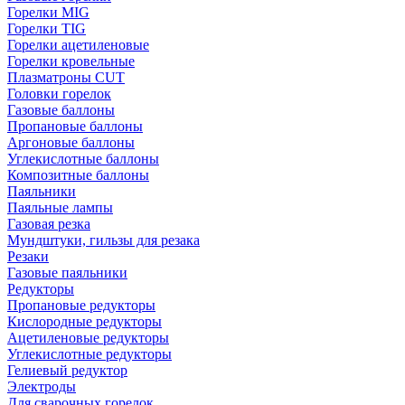
Горелки MIG
Горелки TIG
Горелки ацетиленовые
Горелки кровельные
Плазматроны CUT
Головки горелок
Газовые баллоны
Пропановые баллоны
Аргоновые баллоны
Углекислотные баллоны
Композитные баллоны
Паяльники
Паяльные лампы
Газовая резка
Мундштуки, гильзы для резака
Резаки
Газовые паяльники
Редукторы
Пропановые редукторы
Кислородные редукторы
Ацетиленовые редукторы
Углекислотные редукторы
Гелиевый редуктор
Электроды
Для сварочных горелок