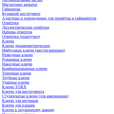
Магнитные захваты
Гайкорезы
Кузовной инструмент
Адаптеры и переходники для трещёток и гайковёртов
Отвёртки
Диэлектрические отвёртки
Наборы отверток
Отвёртки (поштучно)
Ключи
Ключи динамометрические
Имбусовые ключи (шестигранники)
Разводные ключи
Рожковые ключи
Накидные ключи
Комбинированные ключи
Торцевые ключи
Трубные ключи
Ударные ключи
Ключи TORX
Ключи для инструмента
Ступенчатые ключи (для американок)
Ключи для метчиков
Ключи для плашек
Ключи к пружинному зажиму