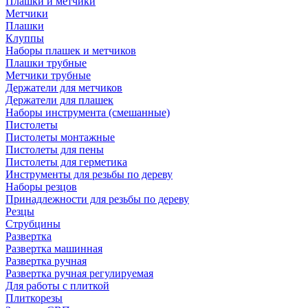
Плашки и метчики
Метчики
Плашки
Клуппы
Наборы плашек и метчиков
Плашки трубные
Метчики трубные
Держатели для метчиков
Держатели для плашек
Наборы инструмента (смешанные)
Пистолеты
Пистолеты монтажные
Пистолеты для пены
Пистолеты для герметика
Инструменты для резьбы по дереву
Наборы резцов
Принадлежности для резьбы по дереву
Резцы
Струбцины
Развертка
Развертка машинная
Развертка ручная
Развертка ручная регулируемая
Для работы с плиткой
Плиткорезы