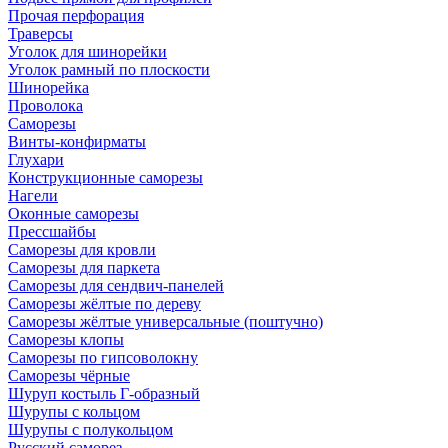
Прочая перфорация
Траверсы
Уголок для шинорейки
Уголок рамный по плоскости
Шинорейка
Проволока
Саморезы
Винты-конфирматы
Глухари
Конструкционные саморезы
Нагели
Оконные саморезы
Прессшайбы
Саморезы для кровли
Саморезы для паркета
Саморезы для сендвич-панелей
Саморезы жёлтые по дереву
Саморезы жёлтые универсальные (поштучно)
Саморезы клопы
Саморезы по гипсоволокну
Саморезы чёрные
Шуруп костыль Г-образный
Шурупы с кольцом
Шурупы с полукольцом
Русский саморез