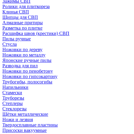
Зажимы СВП
Ролики для плиткореза
Клинья СВП
Щипцы для СВП
Алмазные притиры
Разметка по плитке
Расшифка швов (крестики) СВП
Пилы ручные
Стусла
Ножовки по дереву
Ножовки по металлу
Японские ручные пилы
Разводка для пил
Ножовки по пенобетону
Ножовки по гипсокартону
Трубогибы, полосогибы
Напильники
Стамески
Труборезы
Степлеры
Стеклорезы
Щётки металлические
Ножи и лезвия
Твердосплавные пластины
Присоски вакуумные