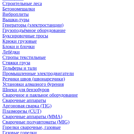
Строительные леса
Бетономешалки
Виброплиты
Вышки-туры
Генераторы (электростанции)
Грузоподъёмное оборудование
Буксировочные тросы
Крюки грузовые
Блоки и блочки
Лебёдки
Стропы текстильные
Стяжки груза
Тельферы и тали
Промышленные электродвигатели
Резчики швов (швонарезчики)
Установки алмазного бурения
Шнеки для бензобуров
Сварочное и паяльное оборудование
Сварочные аппараты
Аргоновая сварка (TIG)
Плазморезы (CUT)
Сварочные аппараты (MMA)
Сварочные полуавтоматы (MIG)
Горелки сварочные, газовые
Газовые горелки