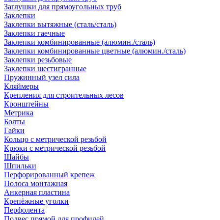
Заглушки для прямоугольных труб
Заклепки
Заклепки вытяжные (сталь/сталь)
Заклепки гаечные
Заклепки комбинированные (алюмин./сталь)
Заклепки комбинированные цветные (алюмин./сталь)
Заклепки резьбовые
Заклепки шестигранные
Пружинный узел сила
Кляймеры
Крепления для строительных лесов
Кронштейны
Метрика
Болты
Гайки
Кольцо с метрической резьбой
Крюки с метрической резьбой
Шайбы
Шпильки
Перфорированный крепеж
Полоса монтажная
Анкерная пластина
Крепёжные уголки
Перфолента
Подвес прямой для профилей