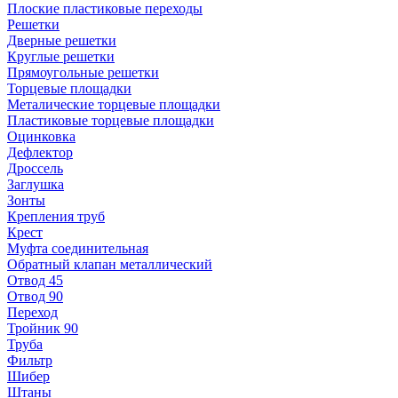
Плоские пластиковые переходы
Решетки
Дверные решетки
Круглые решетки
Прямоугольные решетки
Торцевые площадки
Металические торцевые площадки
Пластиковые торцевые площадки
Оцинковка
Дефлектор
Дроссель
Заглушка
Зонты
Крепления труб
Крест
Муфта соединительная
Обратный клапан металлический
Отвод 45
Отвод 90
Переход
Тройник 90
Труба
Фильтр
Шибер
Штаны