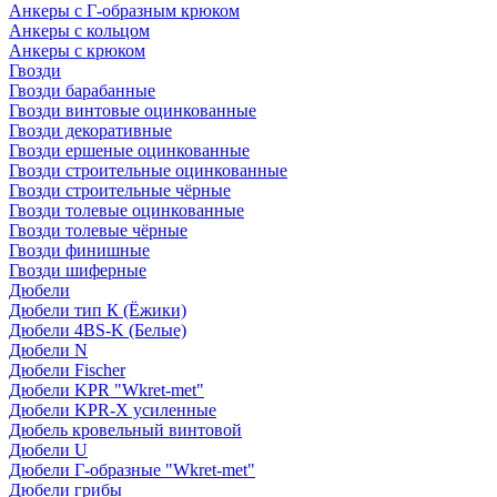
Анкеры с Г-образным крюком
Анкеры с кольцом
Анкеры с крюком
Гвозди
Гвозди барабанные
Гвозди винтовые оцинкованные
Гвозди декоративные
Гвозди ершеные оцинкованные
Гвозди строительные оцинкованные
Гвозди строительные чёрные
Гвозди толевые оцинкованные
Гвозди толевые чёрные
Гвозди финишные
Гвозди шиферные
Дюбели
Дюбели тип К (Ёжики)
Дюбели 4BS-K (Белые)
Дюбели N
Дюбели Fischer
Дюбели KPR "Wkret-met"
Дюбели KPR-Х усиленные
Дюбель кровельный винтовой
Дюбели U
Дюбели Г-образные "Wkret-met"
Дюбели грибы