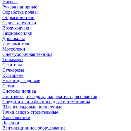
Насосы
Рукава напорные
Обработка почвы
Опрыскиватели
Садовая техника
Воздуходувки
Газонокосилки
Дровоколы
Измельчители
Мотоблоки
Снегоуборочная техника
Триммеры
Секаторы
Сучкорезы
Кусторезы
Ножницы садовые
Сетка
Системы полива
Пистолеты, насадки, дождеватели для шлангов
Соединители и фитинги для систем полива
Шланги садовые поливочные
Тачки садово-строительные
Умывальники
Черенки
Вентиляционное оборудование