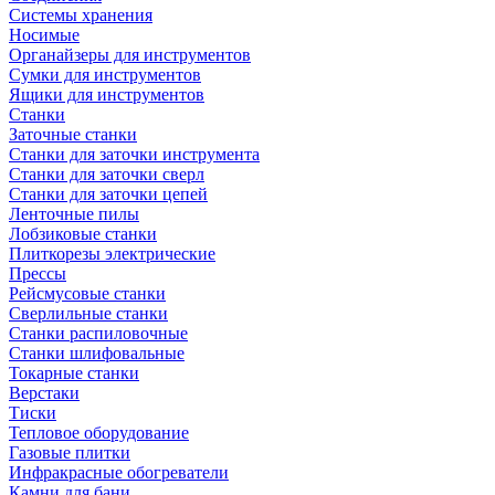
Системы хранения
Носимые
Органайзеры для инструментов
Сумки для инструментов
Ящики для инструментов
Станки
Заточные станки
Станки для заточки инструмента
Станки для заточки сверл
Станки для заточки цепей
Ленточные пилы
Лобзиковые станки
Плиткорезы электрические
Прессы
Рейсмусовые станки
Сверлильные станки
Станки распиловочные
Станки шлифовальные
Токарные станки
Верстаки
Тиски
Тепловое оборудование
Газовые плитки
Инфракрасные обогреватели
Камни для бани