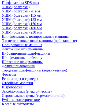
Перфораторы SDS max
УШМ (болгарки)
УШМ (болгарки) 76 мм
УШМ (болгарки) 115 мм
УШМ (болгарки) 125 мм
УШМ (болгарки) 150 мм
УШМ (болгарки) 180 мм
УШМ (болгарки) 230 мм
Шлифовальные, полировальные машины
Эксцентриковые шлифмашины (орбитальные)
Полировальные машины
Ленточные шлифмашины
Вибрационные шлифмашины
Шлифмашины по бетону
Щеточные шлифмашины
Дельташлифмашины
Торцевые шлифмашины (вертикальные)
Фрезеры
Реноваторы и граверы
Отбойные молотки
Штроборезы
Заклёпочники (электрические)
Строительные фены (термопистолеты)
Рубанки электрические
Клеевые пистолеты