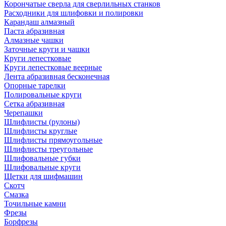
Корончатые сверла для сверлильных станков
Расходники для шлифовки и полировки
Карандаш алмазный
Паста абразивная
Алмазные чашки
Заточные круги и чашки
Круги лепестковые
Круги лепестковые веерные
Лента абразивная бесконечная
Опорные тарелки
Полировальные круги
Сетка абразивная
Черепашки
Шлифлисты (рулоны)
Шлифлисты круглые
Шлифлисты прямоугольные
Шлифлисты треугольные
Шлифовальные губки
Шлифовальные круги
Щетки для шифмашин
Скотч
Смазка
Точильные камни
Фрезы
Борфрезы