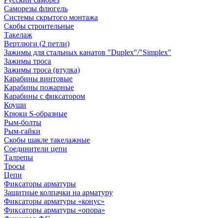
Саморезы флюгель
Системы скрытого монтажа
Скобы строительные
Такелаж
Вертлюги (2 петли)
Зажимы для стальных канатов "Duplex"/"Simplex"
Зажимы троса
Зажимы троса (втулка)
Карабины винтовые
Карабины пожарные
Карабины с фиксатором
Коуши
Крюки S-образные
Рым-болты
Рым-гайки
Скобы шакле такелажные
Соединители цепи
Талрепы
Тросы
Цепи
Фиксаторы арматуры
Защитные колпачки на арматуру
Фиксаторы арматуры «конус»
Фиксаторы арматуры «опора»