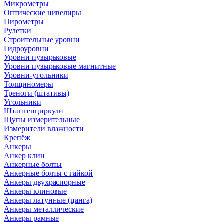
Микрометры
Оптические нивелиры
Пирометры
Рулетки
Строительные уровни
Гидроуровни
Уровни пузырьковые
Уровни пузырьковые магнитные
Уровни-угольники
Толщиномеры
Треноги (штативы)
Угольники
Штангенциркули
Щупы измерительные
Измерители влажности
Крепёж
Анкеры
Анкер клин
Анкерные болты
Анкерные болты с гайкой
Анкеры двухраспорные
Анкеры клиновые
Анкеры латунные (цанга)
Анкеры металлические
Анкеры рамные