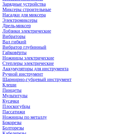
Зарядные устройства
Миксеры строительные
Насадки для миксера
Электромиксеры
Дрель-миксер
Лобзики электрические
Вибраторы
Вал гибкий
Вибратор глубинный
Гайковёрты
Ножницы электрические
Степлеры электрические
Аккумуляторы для инструмента
Ручной инструмент
Шарнирно-губцевый инструмент
Клещи
Пинцеты
Мультитулы
Кусачки
Плоскогубцы
Пассатижи
Ножницы по металлу
Бокорезы
Болторезы
Кабелерезы