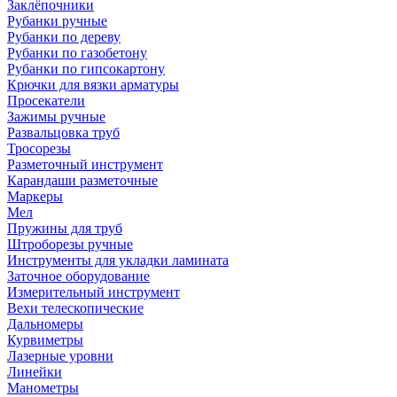
Заклёпочники
Рубанки ручные
Рубанки по дереву
Рубанки по газобетону
Рубанки по гипсокартону
Крючки для вязки арматуры
Просекатели
Зажимы ручные
Развальцовка труб
Тросорезы
Разметочный инструмент
Карандаши разметочные
Маркеры
Мел
Пружины для труб
Штроборезы ручные
Инструменты для укладки ламината
Заточное оборудование
Измерительный инструмент
Вехи телескопические
Дальномеры
Курвиметры
Лазерные уровни
Линейки
Манометры