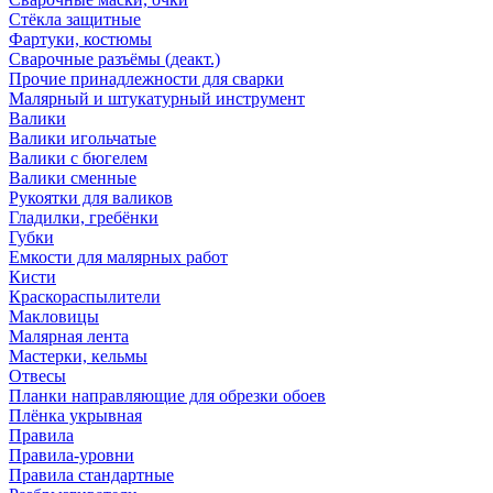
Стёкла защитные
Фартуки, костюмы
Сварочные разъёмы (деакт.)
Прочие принадлежности для сварки
Малярный и штукатурный инструмент
Валики
Валики игольчатые
Валики с бюгелем
Валики сменные
Рукоятки для валиков
Гладилки, гребёнки
Губки
Емкости для малярных работ
Кисти
Краскораспылители
Макловицы
Малярная лента
Мастерки, кельмы
Отвесы
Планки направляющие для обрезки обоев
Плёнка укрывная
Правила
Правила-уровни
Правила стандартные