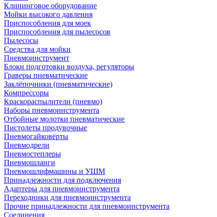
Клининговое оборудование
Мойки высокого давления
Приспособления для моек
Приспособления для пылесосов
Пылесосы
Средства для мойки
Пневмоинструмент
Блоки подготовки воздуха, регуляторы
Граверы пневматические
Заклёпочники (пневматические)
Компрессоры
Краскораспылители (пневмо)
Наборы пневмоинструмента
Отбойные молотки пневматические
Пистолеты продувочные
Пневмогайковёрты
Пневмодрели
Пневмостеплеры
Пневмошланги
Пневмошлифмашины и УШМ
Принадлежности для подключения
Адаптеры для пневмоинструмента
Переходники для пневмоинструмента
Прочие принадлежности для пневмоинструмента
Соединения