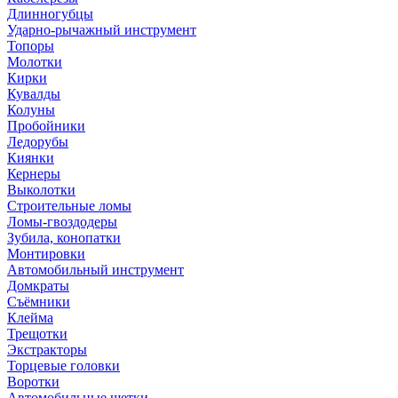
Длинногубцы
Ударно-рычажный инструмент
Топоры
Молотки
Кирки
Кувалды
Колуны
Пробойники
Ледорубы
Киянки
Кернеры
Выколотки
Строительные ломы
Ломы-гвоздодеры
Зубила, конопатки
Монтировки
Автомобильный инструмент
Домкраты
Съёмники
Клейма
Трещотки
Экстракторы
Торцевые головки
Воротки
Автомобильные щетки