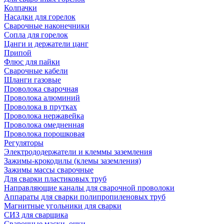
Колпачки
Насадки для горелок
Сварочные наконечники
Сопла для горелок
Цанги и держатели цанг
Припой
Флюс для пайки
Сварочные кабели
Шланги газовые
Проволока сварочная
Проволока алюминий
Проволока в прутках
Проволока нержавейка
Проволока омедненная
Проволока порошковая
Регуляторы
Электрододержатели и клеммы заземления
Зажимы-крокодилы (клемы заземления)
Зажимы массы сварочные
Для сварки пластиковых труб
Направляющие каналы для сварочной проволоки
Аппараты для сварки полипропиленовых труб
Магнитные угольники для сварки
СИЗ для сварщика
Сварочные маски, очки