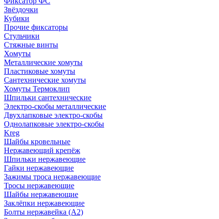
Фиксатор ФС
Звёздочки
Кубики
Прочие фиксаторы
Стульчики
Стяжные винты
Хомуты
Металлические хомуты
Пластиковые хомуты
Сантехнические хомуты
Хомуты Термоклип
Шпильки сантехнические
Электро-скобы металлические
Двухлапковые электро-скобы
Однолапковые электро-скобы
Kreg
Шайбы кровельные
Нержавеющий крепёж
Шпильки нержавеющие
Гайки нержавеющие
Зажимы троса нержавеющие
Тросы нержавеющие
Шайбы нержавеющие
Заклёпки нержавеющие
Болты нержавейка (А2)