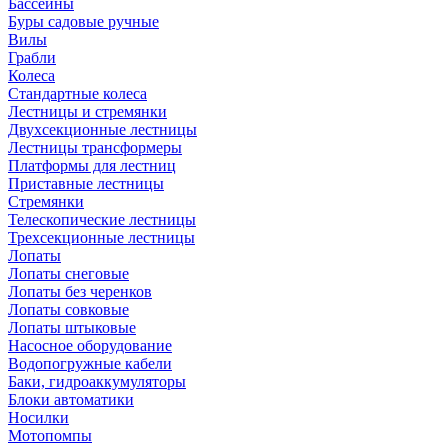
Бассейны
Буры садовые ручные
Вилы
Грабли
Колеса
Стандартные колеса
Лестницы и стремянки
Двухсекционные лестницы
Лестницы трансформеры
Платформы для лестниц
Приставные лестницы
Стремянки
Телескопические лестницы
Трехсекционные лестницы
Лопаты
Лопаты снеговые
Лопаты без черенков
Лопаты совковые
Лопаты штыковые
Насосное оборудование
Водопогружные кабели
Баки, гидроаккумуляторы
Блоки автоматики
Носилки
Мотопомпы