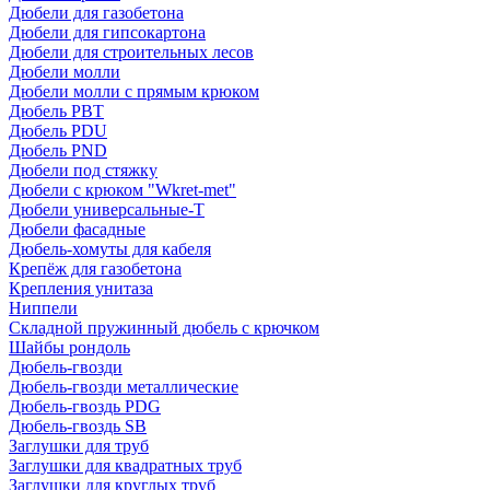
Дюбели для газобетона
Дюбели для гипсокартона
Дюбели для строительных лесов
Дюбели молли
Дюбели молли с прямым крюком
Дюбель PBT
Дюбель PDU
Дюбель PND
Дюбели под стяжку
Дюбели с крюком "Wkret-met"
Дюбели универсальные-Т
Дюбели фасадные
Дюбель-хомуты для кабеля
Крепёж для газобетона
Крепления унитаза
Ниппели
Складной пружинный дюбель с крючком
Шайбы рондоль
Дюбель-гвозди
Дюбель-гвозди металлические
Дюбель-гвоздь PDG
Дюбель-гвоздь SB
Заглушки для труб
Заглушки для квадратных труб
Заглушки для круглых труб