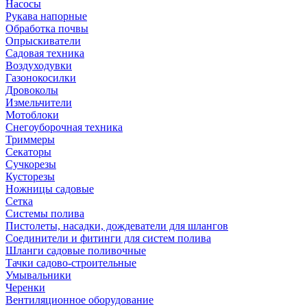
Насосы
Рукава напорные
Обработка почвы
Опрыскиватели
Садовая техника
Воздуходувки
Газонокосилки
Дровоколы
Измельчители
Мотоблоки
Снегоуборочная техника
Триммеры
Секаторы
Сучкорезы
Кусторезы
Ножницы садовые
Сетка
Системы полива
Пистолеты, насадки, дождеватели для шлангов
Соединители и фитинги для систем полива
Шланги садовые поливочные
Тачки садово-строительные
Умывальники
Черенки
Вентиляционное оборудование