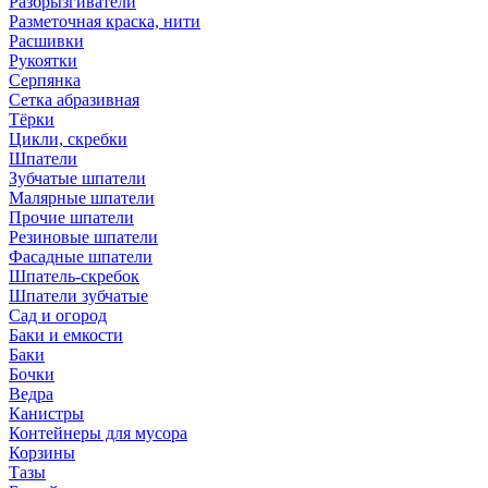
Разбрызгиватели
Разметочная краска, нити
Расшивки
Рукоятки
Серпянка
Сетка абразивная
Тёрки
Цикли, скребки
Шпатели
Зубчатые шпатели
Малярные шпатели
Прочие шпатели
Резиновые шпатели
Фасадные шпатели
Шпатель-скребок
Шпатели зубчатые
Сад и огород
Баки и емкости
Баки
Бочки
Ведра
Канистры
Контейнеры для мусора
Корзины
Тазы