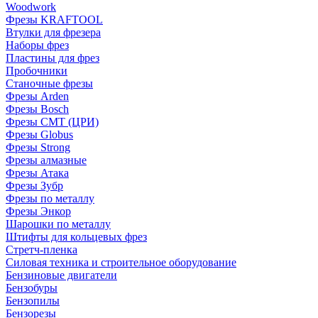
Woodwork
Фрезы KRAFTOOL
Втулки для фрезера
Наборы фрез
Пластины для фрез
Пробочники
Станочные фрезы
Фрезы Arden
Фрезы Bosch
Фрезы CMT (ЦРИ)
Фрезы Globus
Фрезы Strong
Фрезы алмазные
Фрезы Атака
Фрезы Зубр
Фрезы по металлу
Фрезы Энкор
Шарошки по металлу
Штифты для кольцевых фрез
Стретч-пленка
Силовая техника и строительное оборудование
Бензиновые двигатели
Бензобуры
Бензопилы
Бензорезы