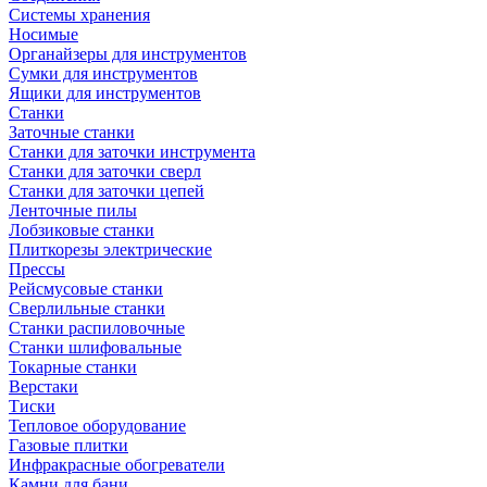
Системы хранения
Носимые
Органайзеры для инструментов
Сумки для инструментов
Ящики для инструментов
Станки
Заточные станки
Станки для заточки инструмента
Станки для заточки сверл
Станки для заточки цепей
Ленточные пилы
Лобзиковые станки
Плиткорезы электрические
Прессы
Рейсмусовые станки
Сверлильные станки
Станки распиловочные
Станки шлифовальные
Токарные станки
Верстаки
Тиски
Тепловое оборудование
Газовые плитки
Инфракрасные обогреватели
Камни для бани