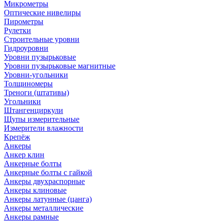
Микрометры
Оптические нивелиры
Пирометры
Рулетки
Строительные уровни
Гидроуровни
Уровни пузырьковые
Уровни пузырьковые магнитные
Уровни-угольники
Толщиномеры
Треноги (штативы)
Угольники
Штангенциркули
Щупы измерительные
Измерители влажности
Крепёж
Анкеры
Анкер клин
Анкерные болты
Анкерные болты с гайкой
Анкеры двухраспорные
Анкеры клиновые
Анкеры латунные (цанга)
Анкеры металлические
Анкеры рамные