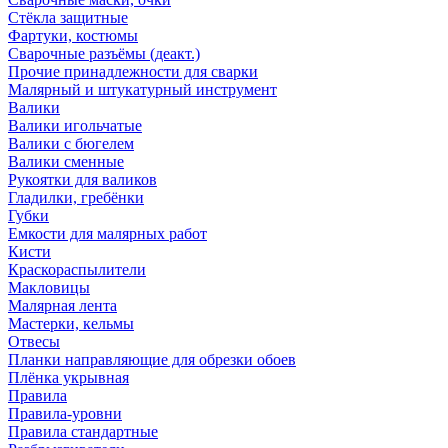
Стёкла защитные
Фартуки, костюмы
Сварочные разъёмы (деакт.)
Прочие принадлежности для сварки
Малярный и штукатурный инструмент
Валики
Валики игольчатые
Валики с бюгелем
Валики сменные
Рукоятки для валиков
Гладилки, гребёнки
Губки
Емкости для малярных работ
Кисти
Краскораспылители
Макловицы
Малярная лента
Мастерки, кельмы
Отвесы
Планки направляющие для обрезки обоев
Плёнка укрывная
Правила
Правила-уровни
Правила стандартные