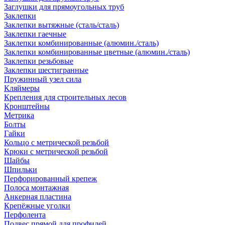
Заглушки для прямоугольных труб
Заклепки
Заклепки вытяжные (сталь/сталь)
Заклепки гаечные
Заклепки комбинированные (алюмин./сталь)
Заклепки комбинированные цветные (алюмин./сталь)
Заклепки резьбовые
Заклепки шестигранные
Пружинный узел сила
Кляймеры
Крепления для строительных лесов
Кронштейны
Метрика
Болты
Гайки
Кольцо с метрической резьбой
Крюки с метрической резьбой
Шайбы
Шпильки
Перфорированный крепеж
Полоса монтажная
Анкерная пластина
Крепёжные уголки
Перфолента
Подвес прямой для профилей