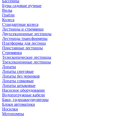
Бассейны
Буры садовые ручные
Вилы
Грабли
Колеса
Стандартные колеса
Лестницы и стремянки
Двухсекционные лестницы
Лестницы трансформеры
Платформы для лестниц
Приставные лестницы
Стремянки
Телескопические лестницы
Трехсекционные лестницы
Лопаты
Лопаты снеговые
Лопаты без черенков
Лопаты совковые
Лопаты штыковые
Насосное оборудование
Водопогружные кабели
Баки, гидроаккумуляторы
Блоки автоматики
Носилки
Мотопомпы