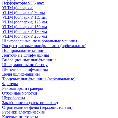
Перфораторы SDS max
УШМ (болгарки)
УШМ (болгарки) 76 мм
УШМ (болгарки) 115 мм
УШМ (болгарки) 125 мм
УШМ (болгарки) 150 мм
УШМ (болгарки) 180 мм
УШМ (болгарки) 230 мм
Шлифовальные, полировальные машины
Эксцентриковые шлифмашины (орбитальные)
Полировальные машины
Ленточные шлифмашины
Вибрационные шлифмашины
Шлифмашины по бетону
Щеточные шлифмашины
Дельташлифмашины
Торцевые шлифмашины (вертикальные)
Фрезеры
Реноваторы и граверы
Отбойные молотки
Штроборезы
Заклёпочники (электрические)
Строительные фены (термопистолеты)
Рубанки электрические
Клеевые пистолеты