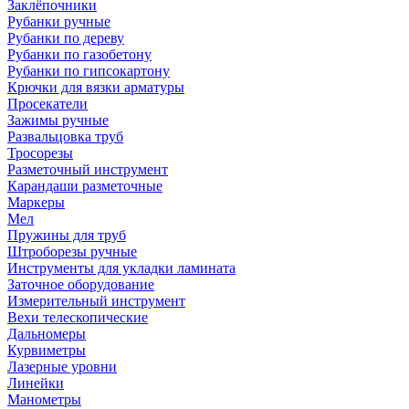
Заклёпочники
Рубанки ручные
Рубанки по дереву
Рубанки по газобетону
Рубанки по гипсокартону
Крючки для вязки арматуры
Просекатели
Зажимы ручные
Развальцовка труб
Тросорезы
Разметочный инструмент
Карандаши разметочные
Маркеры
Мел
Пружины для труб
Штроборезы ручные
Инструменты для укладки ламината
Заточное оборудование
Измерительный инструмент
Вехи телескопические
Дальномеры
Курвиметры
Лазерные уровни
Линейки
Манометры