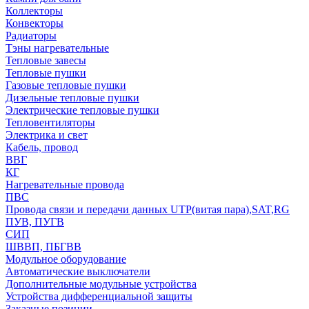
Коллекторы
Конвекторы
Радиаторы
Тэны нагревательные
Тепловые завесы
Тепловые пушки
Газовые тепловые пушки
Дизельные тепловые пушки
Электрические тепловые пушки
Тепловентиляторы
Электрика и свет
Кабель, провод
ВВГ
КГ
Нагревательные провода
ПВС
Провода связи и передачи данных UTP(витая пара),SAT,RG
ПУВ, ПУГВ
СИП
ШВВП, ПБГВВ
Модульное оборудование
Автоматические выключатели
Дополнительные модульные устройства
Устройства дифференциальной защиты
Заказные позиции