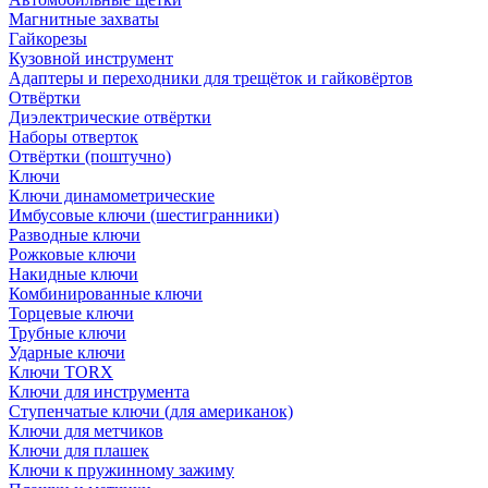
Магнитные захваты
Гайкорезы
Кузовной инструмент
Адаптеры и переходники для трещёток и гайковёртов
Отвёртки
Диэлектрические отвёртки
Наборы отверток
Отвёртки (поштучно)
Ключи
Ключи динамометрические
Имбусовые ключи (шестигранники)
Разводные ключи
Рожковые ключи
Накидные ключи
Комбинированные ключи
Торцевые ключи
Трубные ключи
Ударные ключи
Ключи TORX
Ключи для инструмента
Ступенчатые ключи (для американок)
Ключи для метчиков
Ключи для плашек
Ключи к пружинному зажиму