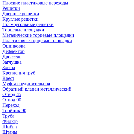
Плоские пластиковые переходы
Решетки
Дверные решетки
Круглые решетки
Прямоугольные решетки
Торцевые площадки
Металические торцевые площадки
Пластиковые торцевые площадки
Оцинковка
Дефлектор
Дроссель
Заглушка
Зонты
Крепления труб
Крест
Муфта соединительная
Обратный клапан металлический
Отвод 45
Отвод 90
Переход
Тройник 90
Труба
Фильтр
Шибер
Штаны