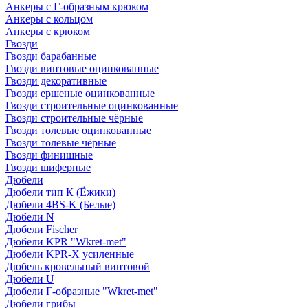
Анкеры с Г-образным крюком
Анкеры с кольцом
Анкеры с крюком
Гвозди
Гвозди барабанные
Гвозди винтовые оцинкованные
Гвозди декоративные
Гвозди ершеные оцинкованные
Гвозди строительные оцинкованные
Гвозди строительные чёрные
Гвозди толевые оцинкованные
Гвозди толевые чёрные
Гвозди финишные
Гвозди шиферные
Дюбели
Дюбели тип К (Ёжики)
Дюбели 4BS-K (Белые)
Дюбели N
Дюбели Fischer
Дюбели KPR "Wkret-met"
Дюбели KPR-Х усиленные
Дюбель кровельный винтовой
Дюбели U
Дюбели Г-образные "Wkret-met"
Дюбели грибы