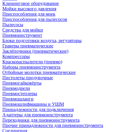
Клининговое оборудование
Мойки высокого давления
Приспособления для моек
Приспособления для пылесосов
Пылесосы
Средства для мойки
Пневмоинструмент
Блоки подготовки воздуха, регуляторы
Граверы пневматические
Заклёпочники (пневматические)
Компрессоры
Краскораспылители (пневмо)
Наборы пневмоинструмента
Отбойные молотки пневматические
Пистолеты продувочные
Пневмогайковёрты
Пневмодрели
Пневмостеплеры
Пневмошланги
Пневмошлифмашины и УШМ
Принадлежности для подключения
Адаптеры для пневмоинструмента
Переходники для пневмоинструмента
Прочие принадлежности для пневмоинструмента
Соединения