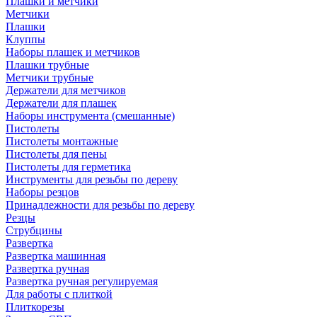
Плашки и метчики
Метчики
Плашки
Клуппы
Наборы плашек и метчиков
Плашки трубные
Метчики трубные
Держатели для метчиков
Держатели для плашек
Наборы инструмента (смешанные)
Пистолеты
Пистолеты монтажные
Пистолеты для пены
Пистолеты для герметика
Инструменты для резьбы по дереву
Наборы резцов
Принадлежности для резьбы по дереву
Резцы
Струбцины
Развертка
Развертка машинная
Развертка ручная
Развертка ручная регулируемая
Для работы с плиткой
Плиткорезы