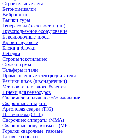
Строительные леса
Бетономешалки
Виброплиты
Вышки-туры
Генераторы (электростанции)
Грузоподъёмное оборудование
Буксировочные тросы
Крюки грузовые
Блоки и блочки
Лебёдки
Стропы текстильные
Стяжки груза
Тельферы и тали
Промышленные электродвигатели
Резчики швов (швонарезчики)
Установки алмазного бурения
Шнеки для бензобуров
Сварочное и паяльное оборудование
Сварочные аппараты
Аргоновая сварка (TIG)
Плазморезы (CUT)
Сварочные аппараты (MMA)
Сварочные полуавтоматы (MIG)
Горелки сварочные, газовые
Газовые горелки