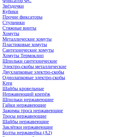
Фиксатор ФС
Звёздочки
Кубики
Прочие фиксаторы
Стульчики
Стяжные винты
Хомуты
Металлические хомуты
Пластиковые хомуты
Сантехнические хомуты
Хомуты Термоклип
Шпильки сантехнические
Электро-скобы металлические
Двухлапковые электро-скобы
Однолапковые электро-скобы
Kreg
Шайбы кровельные
Нержавеющий крепёж
Шпильки нержавеющие
Гайки нержавеющие
Зажимы троса нержавеющие
Тросы нержавеющие
Шайбы нержавеющие
Заклёпки нержавеющие
Болты нержавейка (А2)