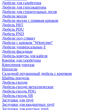
Дюбели для газобетона
Дюбели для гипсокартона
Дюбели для строительных лесов
Дюбели молли
Дюбели молли с прямым крюком
Дюбель PBT
Дюбель PDU
Дюбель PND
Дюбели под стяжку
Дюбели с крюком "Wkret-met"
Дюбели универсальные-Т
Дюбели фасадные
Дюбель-хомуты для кабеля
Крепёж для газобетона
Крепления унитаза
Ниппели
Складной пружинный дюбель с крючком
Шайбы рондоль
Дюбель-гвозди
Дюбель-гвозди металлические
Дюбель-гвоздь PDG
Дюбель-гвоздь SB
Заглушки для труб
Заглушки для квадратных труб
Заглушки для круглых труб