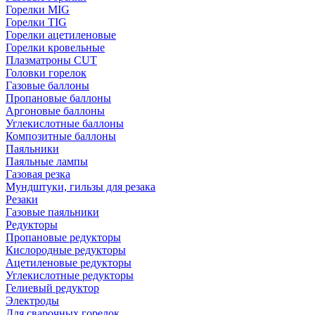
Горелки MIG
Горелки TIG
Горелки ацетиленовые
Горелки кровельные
Плазматроны CUT
Головки горелок
Газовые баллоны
Пропановые баллоны
Аргоновые баллоны
Углекислотные баллоны
Композитные баллоны
Паяльники
Паяльные лампы
Газовая резка
Мундштуки, гильзы для резака
Резаки
Газовые паяльники
Редукторы
Пропановые редукторы
Кислородные редукторы
Ацетиленовые редукторы
Углекислотные редукторы
Гелиевый редуктор
Электроды
Для сварочных горелок