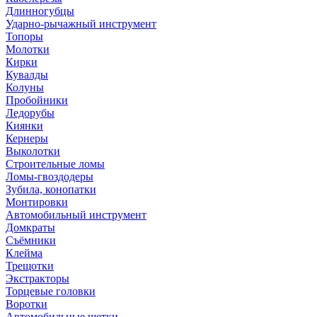
Длинногубцы
Ударно-рычажный инструмент
Топоры
Молотки
Кирки
Кувалды
Колуны
Пробойники
Ледорубы
Киянки
Кернеры
Выколотки
Строительные ломы
Ломы-гвоздодеры
Зубила, конопатки
Монтировки
Автомобильный инструмент
Домкраты
Съёмники
Клейма
Трещотки
Экстракторы
Торцевые головки
Воротки
Автомобильные щетки