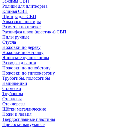
Зажимы СВП
Ролики для плиткореза
Клинья СВП
Щипцы для СВП
Алмазные притиры
Разметка по плитке
Расшифка швов (крестики) СВП
Пилы ручные
Стусла
Ножовки по дереву
Ножовки по металлу
Японские ручные пилы
Разводка для пил
Ножовки по пенобетону
Ножовки по гипсокартону
Трубогибы, полосогибы
Напильники
Стамески
Труборезы
Степлеры
Стеклорезы
Щётки металлические
Ножи и лезвия
Твердосплавные пластины
Присоски вакуумные