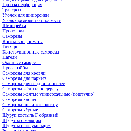
Прочая перфорация
Траверсы
Уголок для шинорейки
Уголок рамный по плоскости
Шинорейка
Проволока
Саморезы
Винты-конфирматы
Глухари
Конструкционные саморезы
Нагели
Оконные саморезы
Прессшайбы
Саморезы для кровли
Саморезы для паркета
Саморезы для сендвич-панелей
Саморезы жёлтые по дереву
Саморезы жёлтые универсальные (поштучно)
Саморезы клопы
Саморезы по гипсоволокну
Саморезы чёрные
Шуруп костыль Г-образный
Шурупы с кольцом
Шурупы с полукольцом
Русский саморез