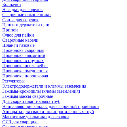
Колпачки
Насадки для горелок
Сварочные наконечники
Сопла для горелок
Цанги и держатели цанг
Припой
Флюс для пайки
Сварочные кабели
Шланги газовые
Проволока сварочная
Проволока алюминий
Проволока в прутках
Проволока нержавейка
Проволока омедненная
Проволока порошковая
Регуляторы
Электрододержатели и клеммы заземления
Зажимы-крокодилы (клемы заземления)
Зажимы массы сварочные
Для сварки пластиковых труб
Направляющие каналы для сварочной проволоки
Аппараты для сварки полипропиленовых труб
Магнитные угольники для сварки
СИЗ для сварщика
Сварочные маски, очки