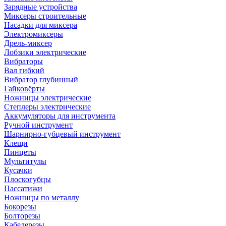
Зарядные устройства
Миксеры строительные
Насадки для миксера
Электромиксеры
Дрель-миксер
Лобзики электрические
Вибраторы
Вал гибкий
Вибратор глубинный
Гайковёрты
Ножницы электрические
Степлеры электрические
Аккумуляторы для инструмента
Ручной инструмент
Шарнирно-губцевый инструмент
Клещи
Пинцеты
Мультитулы
Кусачки
Плоскогубцы
Пассатижи
Ножницы по металлу
Бокорезы
Болторезы
Кабелерезы