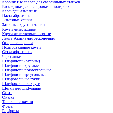
Корончатые сверла для сверлильных станков
Расходники для шлифовки и полировки
Карандаш алмазный
Паста абразивная
Алмазные чашки
Заточные круги и чашки
Круги лепестковые
Круги лепестковые веерные
Лента абразивная бесконечная
Опорные тарелки
Полировальные круги
Сетка абразивная
Черепашки
Шлифлисты (рулоны)
Шлифлисты круглые
Шлифлисты прямоугольные
Шлифлисты треугольные
Шлифовальные губки
Шлифовальные круги
Щетки для шифмашин
Скотч
Смазка
Точильные камни
Фрезы
Борфрезы