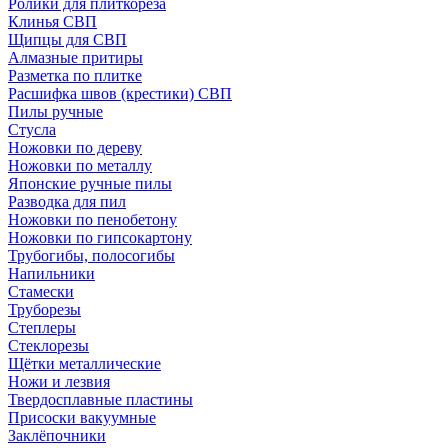
Ролики для плиткореза
Клинья СВП
Щипцы для СВП
Алмазные притиры
Разметка по плитке
Расшифка швов (крестики) СВП
Пилы ручные
Стусла
Ножовки по дереву
Ножовки по металлу
Японские ручные пилы
Разводка для пил
Ножовки по пенобетону
Ножовки по гипсокартону
Трубогибы, полосогибы
Напильники
Стамески
Труборезы
Степлеры
Стеклорезы
Щётки металлические
Ножи и лезвия
Твердосплавные пластины
Присоски вакуумные
Заклёпочники