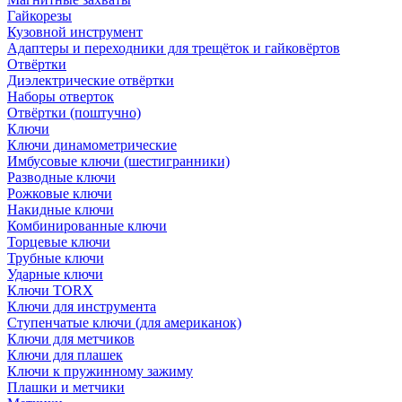
Гайкорезы
Кузовной инструмент
Адаптеры и переходники для трещёток и гайковёртов
Отвёртки
Диэлектрические отвёртки
Наборы отверток
Отвёртки (поштучно)
Ключи
Ключи динамометрические
Имбусовые ключи (шестигранники)
Разводные ключи
Рожковые ключи
Накидные ключи
Комбинированные ключи
Торцевые ключи
Трубные ключи
Ударные ключи
Ключи TORX
Ключи для инструмента
Ступенчатые ключи (для американок)
Ключи для метчиков
Ключи для плашек
Ключи к пружинному зажиму
Плашки и метчики