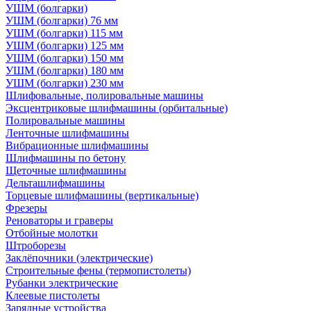
УШМ (болгарки)
УШМ (болгарки) 76 мм
УШМ (болгарки) 115 мм
УШМ (болгарки) 125 мм
УШМ (болгарки) 150 мм
УШМ (болгарки) 180 мм
УШМ (болгарки) 230 мм
Шлифовальные, полировальные машины
Эксцентриковые шлифмашины (орбитальные)
Полировальные машины
Ленточные шлифмашины
Вибрационные шлифмашины
Шлифмашины по бетону
Щеточные шлифмашины
Дельташлифмашины
Торцевые шлифмашины (вертикальные)
Фрезеры
Реноваторы и граверы
Отбойные молотки
Штроборезы
Заклёпочники (электрические)
Строительные фены (термопистолеты)
Рубанки электрические
Клеевые пистолеты
Зарядные устройства