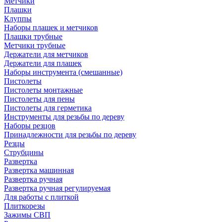
Метчики
Плашки
Клуппы
Наборы плашек и метчиков
Плашки трубные
Метчики трубные
Держатели для метчиков
Держатели для плашек
Наборы инструмента (смешанные)
Пистолеты
Пистолеты монтажные
Пистолеты для пены
Пистолеты для герметика
Инструменты для резьбы по дереву
Наборы резцов
Принадлежности для резьбы по дереву
Резцы
Струбцины
Развертка
Развертка машинная
Развертка ручная
Развертка ручная регулируемая
Для работы с плиткой
Плиткорезы
Зажимы СВП