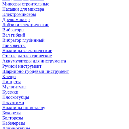
Миксеры строительные
Насадки для миксера
Электромиксеры
Дрель-миксер
Лобзики электрические
Вибраторы
Вал гибкий
Вибратор глубинный
Гайковёрты
Ножницы электрические
Степлеры электрические
Аккумуляторы для инструмента
Ручной инструмент
Шарнирно-губцевый инструмент
Клещи
Пинцеты
Мультитулы
Кусачки
Плоскогубцы
Пассатижи
Ножницы по металлу
Бокорезы
Болторезы
Кабелерезы
Длинногубцы