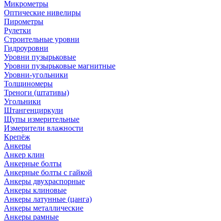
Микрометры
Оптические нивелиры
Пирометры
Рулетки
Строительные уровни
Гидроуровни
Уровни пузырьковые
Уровни пузырьковые магнитные
Уровни-угольники
Толщиномеры
Треноги (штативы)
Угольники
Штангенциркули
Щупы измерительные
Измерители влажности
Крепёж
Анкеры
Анкер клин
Анкерные болты
Анкерные болты с гайкой
Анкеры двухраспорные
Анкеры клиновые
Анкеры латунные (цанга)
Анкеры металлические
Анкеры рамные