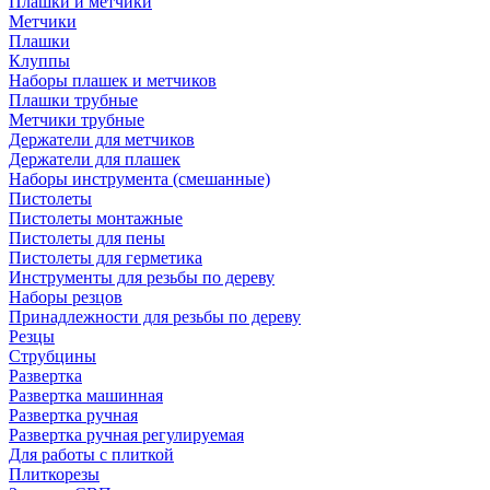
Плашки и метчики
Метчики
Плашки
Клуппы
Наборы плашек и метчиков
Плашки трубные
Метчики трубные
Держатели для метчиков
Держатели для плашек
Наборы инструмента (смешанные)
Пистолеты
Пистолеты монтажные
Пистолеты для пены
Пистолеты для герметика
Инструменты для резьбы по дереву
Наборы резцов
Принадлежности для резьбы по дереву
Резцы
Струбцины
Развертка
Развертка машинная
Развертка ручная
Развертка ручная регулируемая
Для работы с плиткой
Плиткорезы