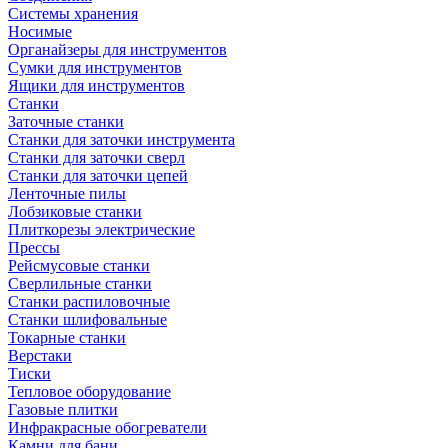
Системы хранения
Носимые
Органайзеры для инструментов
Сумки для инструментов
Ящики для инструментов
Станки
Заточные станки
Станки для заточки инструмента
Станки для заточки сверл
Станки для заточки цепей
Ленточные пилы
Лобзиковые станки
Плиткорезы электрические
Прессы
Рейсмусовые станки
Сверлильные станки
Станки распиловочные
Станки шлифовальные
Токарные станки
Верстаки
Тиски
Тепловое оборудование
Газовые плитки
Инфракрасные обогреватели
Камни для бани