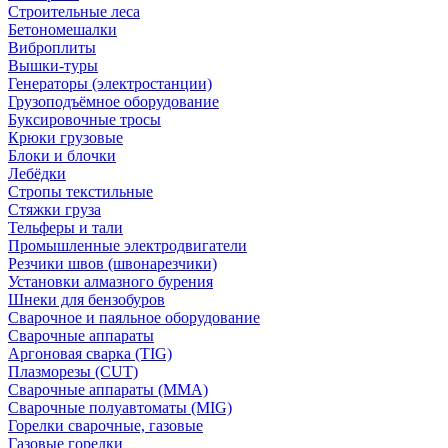
Строительные леса
Бетономешалки
Виброплиты
Вышки-туры
Генераторы (электростанции)
Грузоподъёмное оборудование
Буксировочные тросы
Крюки грузовые
Блоки и блочки
Лебёдки
Стропы текстильные
Стяжки груза
Тельферы и тали
Промышленные электродвигатели
Резчики швов (швонарезчики)
Установки алмазного бурения
Шнеки для бензобуров
Сварочное и паяльное оборудование
Сварочные аппараты
Аргоновая сварка (TIG)
Плазморезы (CUT)
Сварочные аппараты (MMA)
Сварочные полуавтоматы (MIG)
Горелки сварочные, газовые
Газовые горелки