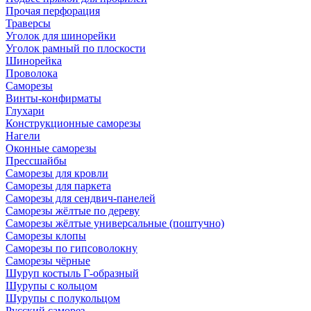
Прочая перфорация
Траверсы
Уголок для шинорейки
Уголок рамный по плоскости
Шинорейка
Проволока
Саморезы
Винты-конфирматы
Глухари
Конструкционные саморезы
Нагели
Оконные саморезы
Прессшайбы
Саморезы для кровли
Саморезы для паркета
Саморезы для сендвич-панелей
Саморезы жёлтые по дереву
Саморезы жёлтые универсальные (поштучно)
Саморезы клопы
Саморезы по гипсоволокну
Саморезы чёрные
Шуруп костыль Г-образный
Шурупы с кольцом
Шурупы с полукольцом
Русский саморез