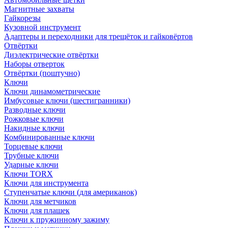
Магнитные захваты
Гайкорезы
Кузовной инструмент
Адаптеры и переходники для трещёток и гайковёртов
Отвёртки
Диэлектрические отвёртки
Наборы отверток
Отвёртки (поштучно)
Ключи
Ключи динамометрические
Имбусовые ключи (шестигранники)
Разводные ключи
Рожковые ключи
Накидные ключи
Комбинированные ключи
Торцевые ключи
Трубные ключи
Ударные ключи
Ключи TORX
Ключи для инструмента
Ступенчатые ключи (для американок)
Ключи для метчиков
Ключи для плашек
Ключи к пружинному зажиму