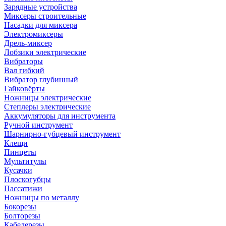
Зарядные устройства
Миксеры строительные
Насадки для миксера
Электромиксеры
Дрель-миксер
Лобзики электрические
Вибраторы
Вал гибкий
Вибратор глубинный
Гайковёрты
Ножницы электрические
Степлеры электрические
Аккумуляторы для инструмента
Ручной инструмент
Шарнирно-губцевый инструмент
Клещи
Пинцеты
Мультитулы
Кусачки
Плоскогубцы
Пассатижи
Ножницы по металлу
Бокорезы
Болторезы
Кабелерезы