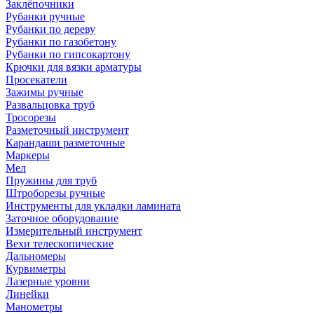
Заклёпочники
Рубанки ручные
Рубанки по дереву
Рубанки по газобетону
Рубанки по гипсокартону
Крючки для вязки арматуры
Просекатели
Зажимы ручные
Развальцовка труб
Тросорезы
Разметочный инструмент
Карандаши разметочные
Маркеры
Мел
Пружины для труб
Штроборезы ручные
Инструменты для укладки ламината
Заточное оборудование
Измерительный инструмент
Вехи телескопические
Дальномеры
Курвиметры
Лазерные уровни
Линейки
Манометры