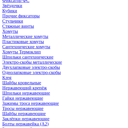
Фиксатор ФС
Звёздочки
Кубики
Прочие фиксаторы
Стульчики
Стяжные винты
Хомуты
Металлические хомуты
Пластиковые хомуты
Сантехнические хомуты
Хомуты Термоклип
Шпильки сантехнические
Электро-скобы металлические
Двухлапковые электро-скобы
Однолапковые электро-скобы
Kreg
Шайбы кровельные
Нержавеющий крепёж
Шпильки нержавеющие
Гайки нержавеющие
Зажимы троса нержавеющие
Тросы нержавеющие
Шайбы нержавеющие
Заклёпки нержавеющие
Болты нержавейка (А2)