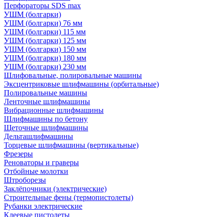
Перфораторы SDS max
УШМ (болгарки)
УШМ (болгарки) 76 мм
УШМ (болгарки) 115 мм
УШМ (болгарки) 125 мм
УШМ (болгарки) 150 мм
УШМ (болгарки) 180 мм
УШМ (болгарки) 230 мм
Шлифовальные, полировальные машины
Эксцентриковые шлифмашины (орбитальные)
Полировальные машины
Ленточные шлифмашины
Вибрационные шлифмашины
Шлифмашины по бетону
Щеточные шлифмашины
Дельташлифмашины
Торцевые шлифмашины (вертикальные)
Фрезеры
Реноваторы и граверы
Отбойные молотки
Штроборезы
Заклёпочники (электрические)
Строительные фены (термопистолеты)
Рубанки электрические
Клеевые пистолеты