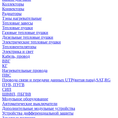
Коллекторы
Конвекторы
Радиаторы
Тэны нагревательные
Тепловые завесы
Тепловые пушки
Газовые тепловые пушки
Дизельные тепловые пушки
Электрические тепловые пушки
Тепловентиляторы
Электрика и свет
Кабель, провод
ВВГ
КГ
Нагревательные провода
ПВС
Провода связи и передачи данных UTP(витая пара),SAT,RG
ПУВ, ПУГВ
СИП
ШВВП, ПБГВВ
Модульное оборудование
Автоматические выключатели
Дополнительные модульные устройства
Устройства дифференциальной защиты
Заказные позиции