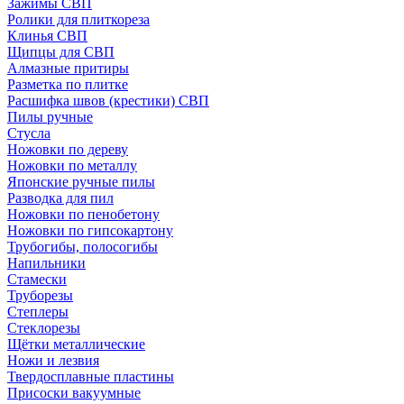
Зажимы СВП
Ролики для плиткореза
Клинья СВП
Щипцы для СВП
Алмазные притиры
Разметка по плитке
Расшифка швов (крестики) СВП
Пилы ручные
Стусла
Ножовки по дереву
Ножовки по металлу
Японские ручные пилы
Разводка для пил
Ножовки по пенобетону
Ножовки по гипсокартону
Трубогибы, полосогибы
Напильники
Стамески
Труборезы
Степлеры
Стеклорезы
Щётки металлические
Ножи и лезвия
Твердосплавные пластины
Присоски вакуумные