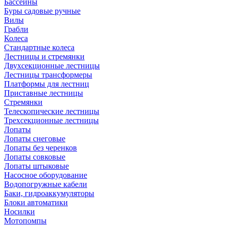
Бассейны
Буры садовые ручные
Вилы
Грабли
Колеса
Стандартные колеса
Лестницы и стремянки
Двухсекционные лестницы
Лестницы трансформеры
Платформы для лестниц
Приставные лестницы
Стремянки
Телескопические лестницы
Трехсекционные лестницы
Лопаты
Лопаты снеговые
Лопаты без черенков
Лопаты совковые
Лопаты штыковые
Насосное оборудование
Водопогружные кабели
Баки, гидроаккумуляторы
Блоки автоматики
Носилки
Мотопомпы