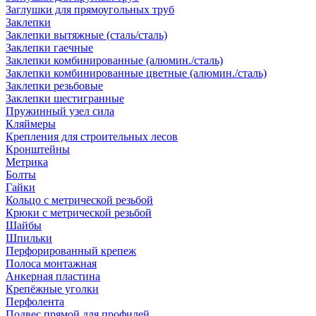
Заглушки для прямоугольных труб
Заклепки
Заклепки вытяжные (сталь/сталь)
Заклепки гаечные
Заклепки комбинированные (алюмин./сталь)
Заклепки комбинированные цветные (алюмин./сталь)
Заклепки резьбовые
Заклепки шестигранные
Пружинный узел сила
Кляймеры
Крепления для строительных лесов
Кронштейны
Метрика
Болты
Гайки
Кольцо с метрической резьбой
Крюки с метрической резьбой
Шайбы
Шпильки
Перфорированный крепеж
Полоса монтажная
Анкерная пластина
Крепёжные уголки
Перфолента
Подвес прямой для профилей