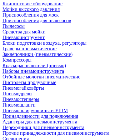
Клининговое оборудование
Мойки высокого давления
Приспособления для моек
Приспособления для пылесосов
Пылесосы
Средства для мойки
Пневмоинструмент
Блоки подготовки воздуха, регуляторы
Граверы пневматические
Заклёпочники (пневматические)
Компрессоры
Краскораспылители (пневмо)
Наборы пневмоинструмента
Отбойные молотки пневматические
Пистолеты продувочные
Пневмогайковёрты
Пневмодрели
Пневмостеплеры
Пневмошланги
Пневмошлифмашины и УШМ
Принадлежности для подключения
Адаптеры для пневмоинструмента
Переходники для пневмоинструмента
Прочие принадлежности для пневмоинструмента
Соединения