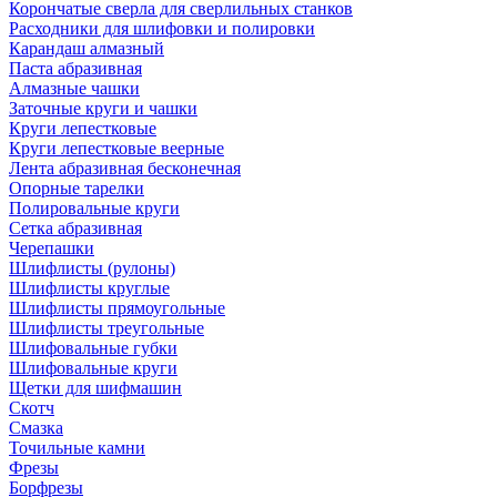
Корончатые сверла для сверлильных станков
Расходники для шлифовки и полировки
Карандаш алмазный
Паста абразивная
Алмазные чашки
Заточные круги и чашки
Круги лепестковые
Круги лепестковые веерные
Лента абразивная бесконечная
Опорные тарелки
Полировальные круги
Сетка абразивная
Черепашки
Шлифлисты (рулоны)
Шлифлисты круглые
Шлифлисты прямоугольные
Шлифлисты треугольные
Шлифовальные губки
Шлифовальные круги
Щетки для шифмашин
Скотч
Смазка
Точильные камни
Фрезы
Борфрезы