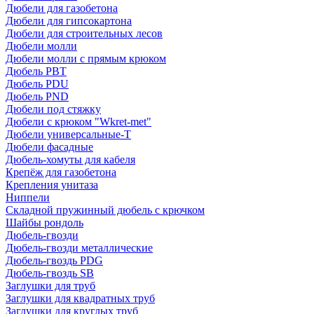
Дюбели для газобетона
Дюбели для гипсокартона
Дюбели для строительных лесов
Дюбели молли
Дюбели молли с прямым крюком
Дюбель PBT
Дюбель PDU
Дюбель PND
Дюбели под стяжку
Дюбели с крюком "Wkret-met"
Дюбели универсальные-Т
Дюбели фасадные
Дюбель-хомуты для кабеля
Крепёж для газобетона
Крепления унитаза
Ниппели
Складной пружинный дюбель с крючком
Шайбы рондоль
Дюбель-гвозди
Дюбель-гвозди металлические
Дюбель-гвоздь PDG
Дюбель-гвоздь SB
Заглушки для труб
Заглушки для квадратных труб
Заглушки для круглых труб