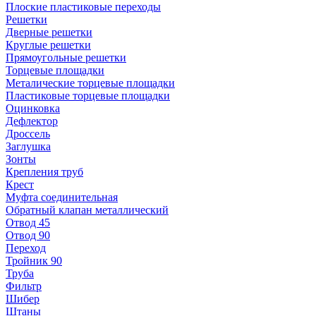
Плоские пластиковые переходы
Решетки
Дверные решетки
Круглые решетки
Прямоугольные решетки
Торцевые площадки
Металические торцевые площадки
Пластиковые торцевые площадки
Оцинковка
Дефлектор
Дроссель
Заглушка
Зонты
Крепления труб
Крест
Муфта соединительная
Обратный клапан металлический
Отвод 45
Отвод 90
Переход
Тройник 90
Труба
Фильтр
Шибер
Штаны