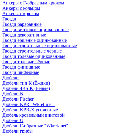
Анкеры с Г-образным крюком
Анкеры с кольцом
Анкеры с крюком
Гвозди
Гвозди барабанные
Гвозди винтовые оцинкованные
Гвозди декоративные
Гвозди ершеные оцинкованные
Гвозди строительные оцинкованные
Гвозди строительные чёрные
Гвозди толевые оцинкованные
Гвозди толевые чёрные
Гвозди финишные
Гвозди шиферные
Дюбели
Дюбели тип К (Ёжики)
Дюбели 4BS-K (Белые)
Дюбели N
Дюбели Fischer
Дюбели KPR "Wkret-met"
Дюбели KPR-Х усиленные
Дюбель кровельный винтовой
Дюбели U
Дюбели Г-образные "Wkret-met"
Дюбели грибы