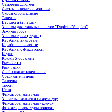
Саморезы флюгель
Системы скрытого монтажа
Скобы строительные
Такелаж
Вертлюги (2 петли)
Зажимы для стальных канатов "Duplex"/"Simplex"
Зажимы троса
Зажимы троса (втулка)
Карабины винтовые
Карабины пожарные
Карабины с фиксатором
Коуши
Крюки S-образные
Рым-болты
Рым-гайки
Скобы шакле такелажные
Соединители цепи
Талрепы
Тросы
Цепи
Фиксаторы арматуры
Защитные колпачки на арматуру
Фиксаторы арматуры «конус»
Фиксаторы арматуры «опора»