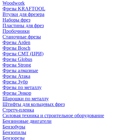
Woodwork
Фрезы KRAFTOOL
Втулки для фрезера
Наборы фрез
Пластины для фрез
Пробочники
Станочные фрезы
Фрезы Arden
Фрезы Bosch
Фрезы CMT (ЦРИ)
Фрезы Globus
Фрезы Strong
Фрезы алмазные
Фрезы Атака
Фрезы Зубр
Фрезы по металлу
Фрезы Энкор
Шарошки по металлу
Штифты для кольцевых фрез
Стретч-пленка
Силовая техника и строительное оборудование
Бензиновые двигатели
Бензобуры
Бензопилы
Бензорезы