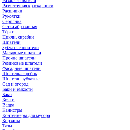
Разбрызгиватели
Разметочная краска, нити
Расшивки
Рукоятки
Серпянка
Сетка абразивная
Тёрки
Цикли, скребки
Шпатели
Зубчатые шпатели
Малярные шпатели
Прочие шпатели
Резиновые шпатели
Фасадные шпатели
Шпатель-скребок
Шпатели зубчатые
Сад и огород
Баки и емкости
Баки
Бочки
Ведра
Канистры
Контейнеры для мусора
Корзины
Тазы