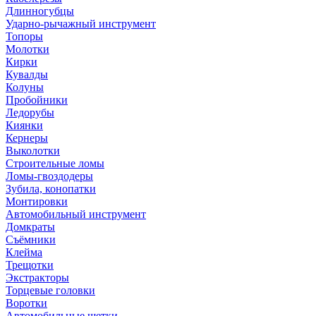
Длинногубцы
Ударно-рычажный инструмент
Топоры
Молотки
Кирки
Кувалды
Колуны
Пробойники
Ледорубы
Киянки
Кернеры
Выколотки
Строительные ломы
Ломы-гвоздодеры
Зубила, конопатки
Монтировки
Автомобильный инструмент
Домкраты
Съёмники
Клейма
Трещотки
Экстракторы
Торцевые головки
Воротки
Автомобильные щетки