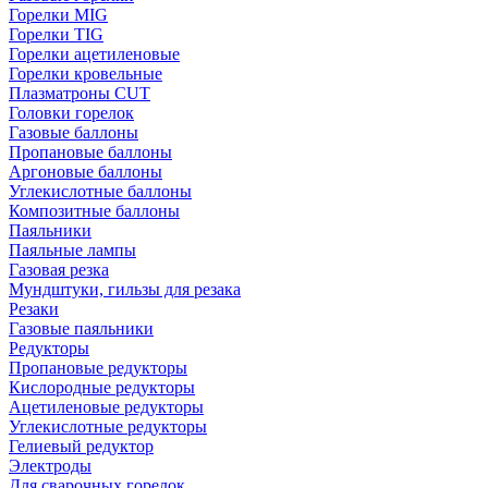
Горелки MIG
Горелки TIG
Горелки ацетиленовые
Горелки кровельные
Плазматроны CUT
Головки горелок
Газовые баллоны
Пропановые баллоны
Аргоновые баллоны
Углекислотные баллоны
Композитные баллоны
Паяльники
Паяльные лампы
Газовая резка
Мундштуки, гильзы для резака
Резаки
Газовые паяльники
Редукторы
Пропановые редукторы
Кислородные редукторы
Ацетиленовые редукторы
Углекислотные редукторы
Гелиевый редуктор
Электроды
Для сварочных горелок