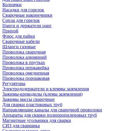
Колпачки
Насадки для горелок
Сварочные наконечники
Сопла для горелок
Цанги и держатели цанг
Припой
Флюс для пайки
Сварочные кабели
Шланги газовые
Проволока сварочная
Проволока алюминий
Проволока в прутках
Проволока нержавейка
Проволока омедненная
Проволока порошковая
Регуляторы
Электрододержатели и клеммы заземления
Зажимы-крокодилы (клемы заземления)
Зажимы массы сварочные
Для сварки пластиковых труб
Направляющие каналы для сварочной проволоки
Аппараты для сварки полипропиленовых труб
Магнитные угольники для сварки
СИЗ для сварщика
Сварочные маски, очки