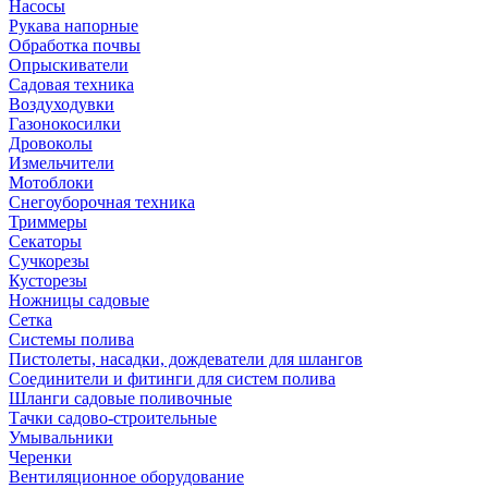
Насосы
Рукава напорные
Обработка почвы
Опрыскиватели
Садовая техника
Воздуходувки
Газонокосилки
Дровоколы
Измельчители
Мотоблоки
Снегоуборочная техника
Триммеры
Секаторы
Сучкорезы
Кусторезы
Ножницы садовые
Сетка
Системы полива
Пистолеты, насадки, дождеватели для шлангов
Соединители и фитинги для систем полива
Шланги садовые поливочные
Тачки садово-строительные
Умывальники
Черенки
Вентиляционное оборудование