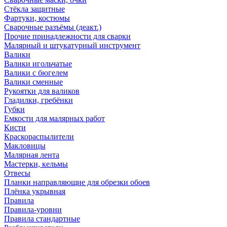
Стёкла защитные
Фартуки, костюмы
Сварочные разъёмы (деакт.)
Прочие принадлежности для сварки
Малярный и штукатурный инструмент
Валики
Валики игольчатые
Валики с бюгелем
Валики сменные
Рукоятки для валиков
Гладилки, гребёнки
Губки
Емкости для малярных работ
Кисти
Краскораспылители
Макловицы
Малярная лента
Мастерки, кельмы
Отвесы
Планки направляющие для обрезки обоев
Плёнка укрывная
Правила
Правила-уровни
Правила стандартные