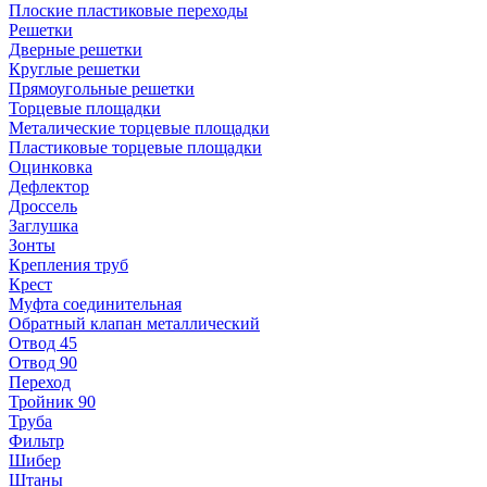
Плоские пластиковые переходы
Решетки
Дверные решетки
Круглые решетки
Прямоугольные решетки
Торцевые площадки
Металические торцевые площадки
Пластиковые торцевые площадки
Оцинковка
Дефлектор
Дроссель
Заглушка
Зонты
Крепления труб
Крест
Муфта соединительная
Обратный клапан металлический
Отвод 45
Отвод 90
Переход
Тройник 90
Труба
Фильтр
Шибер
Штаны