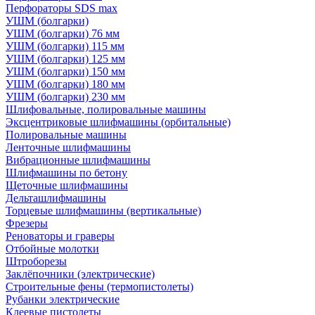
Перфораторы SDS max
УШМ (болгарки)
УШМ (болгарки) 76 мм
УШМ (болгарки) 115 мм
УШМ (болгарки) 125 мм
УШМ (болгарки) 150 мм
УШМ (болгарки) 180 мм
УШМ (болгарки) 230 мм
Шлифовальные, полировальные машины
Эксцентриковые шлифмашины (орбитальные)
Полировальные машины
Ленточные шлифмашины
Вибрационные шлифмашины
Шлифмашины по бетону
Щеточные шлифмашины
Дельташлифмашины
Торцевые шлифмашины (вертикальные)
Фрезеры
Реноваторы и граверы
Отбойные молотки
Штроборезы
Заклёпочники (электрические)
Строительные фены (термопистолеты)
Рубанки электрические
Клеевые пистолеты