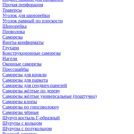
Прочая перфорация
Траверсы
Уголок для шинорейки
Уголок рамный по плоскости
Шинорейка
Проволока
Саморезы
Винты-конфирматы
Глухари
Конструкционные саморезы
Нагели
Оконные саморезы
Прессшайбы
Саморезы для кровли
Саморезы для паркета
Саморезы для сендвич-панелей
Саморезы жёлтые по дереву
Саморезы жёлтые универсальные (поштучно)
Саморезы клопы
Саморезы по гипсоволокну
Саморезы чёрные
Шуруп костыль Г-образный
Шурупы с кольцом
Шурупы с полукольцом
Русский саморез