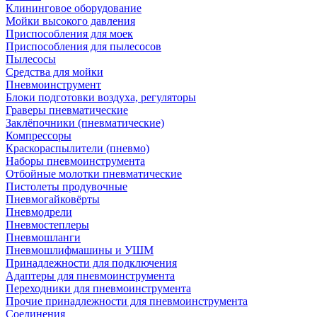
Клининговое оборудование
Мойки высокого давления
Приспособления для моек
Приспособления для пылесосов
Пылесосы
Средства для мойки
Пневмоинструмент
Блоки подготовки воздуха, регуляторы
Граверы пневматические
Заклёпочники (пневматические)
Компрессоры
Краскораспылители (пневмо)
Наборы пневмоинструмента
Отбойные молотки пневматические
Пистолеты продувочные
Пневмогайковёрты
Пневмодрели
Пневмостеплеры
Пневмошланги
Пневмошлифмашины и УШМ
Принадлежности для подключения
Адаптеры для пневмоинструмента
Переходники для пневмоинструмента
Прочие принадлежности для пневмоинструмента
Соединения