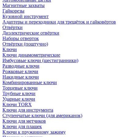
Магнитные захваты
Гайкорезы
Кузовной инструмент
Адаптеры и переходники для трещёток и гайковёртов
Отвёртки
Диэлектрические отвёртки
Наборы отверток
Отвёртки (поштучно)
Ключи
Ключи динамометрические
Имбусовые ключи (шестигранники)
Разводные ключи
Рожковые ключи
Накидные ключи
Комбинированные ключи
Торцевые ключи
Трубные ключи
Ударные ключи
Ключи TORX
Ключи для инструмента
Ступенчатые ключи (для американок)
Ключи для метчиков
Ключи для плашек
Ключи к пружинному зажиму