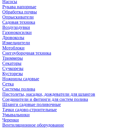
Насосы
Рукава напорные
Обработка почвы
Опрыскиватели
Садовая техника
Воздуходувки
Газонокосилки
Дровоколы
Измельчители
Мотоблоки
Снегоуборочная техника
Триммеры
Секаторы
Сучкорезы
Кусторезы
Ножницы садовые
Сетка
Системы полива
Пистолеты, насадки, дождеватели для шлангов
Соединители и фитинги для систем полива
Шланги садовые поливочные
Тачки садово-строительные
Умывальники
Черенки
Вентиляционное оборудование