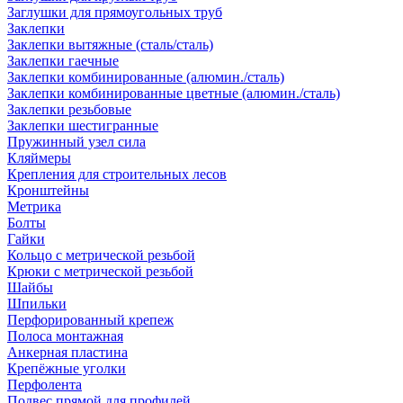
Заглушки для прямоугольных труб
Заклепки
Заклепки вытяжные (сталь/сталь)
Заклепки гаечные
Заклепки комбинированные (алюмин./сталь)
Заклепки комбинированные цветные (алюмин./сталь)
Заклепки резьбовые
Заклепки шестигранные
Пружинный узел сила
Кляймеры
Крепления для строительных лесов
Кронштейны
Метрика
Болты
Гайки
Кольцо с метрической резьбой
Крюки с метрической резьбой
Шайбы
Шпильки
Перфорированный крепеж
Полоса монтажная
Анкерная пластина
Крепёжные уголки
Перфолента
Подвес прямой для профилей