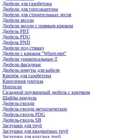
Дюбели для газобетона
Дюбели для гипсокартона
Дюбели для строительных лесов
Дюбели молли
Дюбели молли с прямым крюком
Дюбель PBT
Дюбель PDU
Дюбель PND
Дюбели под стяжку
Дюбели с крюком "Wkret-met"
Дюбели универсальные-Т
Дюбели фасадные
Дюбель-хомуты для кабеля
Крепёж для газобетона
Крепления унитаза
Ниппели
Складной пружинный дюбель с крючком
Шайбы рондоль
Дюбель-гвозди
Дюбель-гвозди металлические
Дюбель-гвоздь PDG
Дюбель-гвоздь SB
Заглушки для труб
Заглушки для квадратных труб
Заглушки для круглых труб