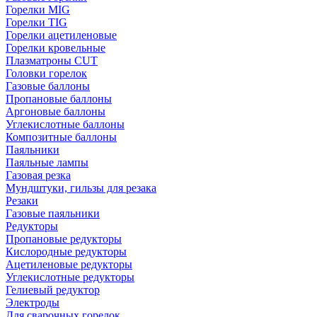
Горелки MIG
Горелки TIG
Горелки ацетиленовые
Горелки кровельные
Плазматроны CUT
Головки горелок
Газовые баллоны
Пропановые баллоны
Аргоновые баллоны
Углекислотные баллоны
Композитные баллоны
Паяльники
Паяльные лампы
Газовая резка
Мундштуки, гильзы для резака
Резаки
Газовые паяльники
Редукторы
Пропановые редукторы
Кислородные редукторы
Ацетиленовые редукторы
Углекислотные редукторы
Гелиевый редуктор
Электроды
Для сварочных горелок