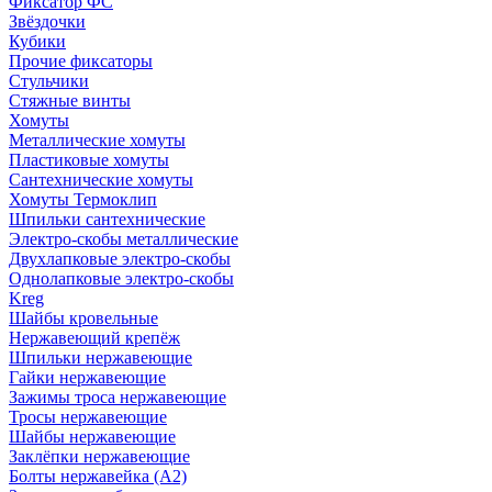
Фиксатор ФС
Звёздочки
Кубики
Прочие фиксаторы
Стульчики
Стяжные винты
Хомуты
Металлические хомуты
Пластиковые хомуты
Сантехнические хомуты
Хомуты Термоклип
Шпильки сантехнические
Электро-скобы металлические
Двухлапковые электро-скобы
Однолапковые электро-скобы
Kreg
Шайбы кровельные
Нержавеющий крепёж
Шпильки нержавеющие
Гайки нержавеющие
Зажимы троса нержавеющие
Тросы нержавеющие
Шайбы нержавеющие
Заклёпки нержавеющие
Болты нержавейка (А2)