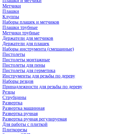
Плашки и метчики
Метчики
Плашки
Клуппы
Наборы плашек и метчиков
Плашки трубные
Метчики трубные
Держатели для метчиков
Держатели для плашек
Наборы инструмента (смешанные)
Пистолеты
Пистолеты монтажные
Пистолеты для пены
Пистолеты для герметика
Инструменты для резьбы по дереву
Наборы резцов
Принадлежности для резьбы по дереву
Резцы
Струбцины
Развертка
Развертка машинная
Развертка ручная
Развертка ручная регулируемая
Для работы с плиткой
Плиткорезы