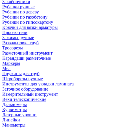
Заклёпочники
Рубанки ручные
Рубанки по дереву
Рубанки по газобетону
Рубанки по гипсокартону
Крючки для вязки арматуры
Просекатели
Зажимы ручные
Развальцовка труб
Тросорезы
Разметочный инструмент
Карандаши разметочные
Маркеры
Мел
Пружины для труб
Штроборезы ручные
Инструменты для укладки ламината
Заточное оборудование
Измерительный инструмент
Вехи телескопические
Дальномеры
Курвиметры
Лазерные уровни
Линейки
Манометры