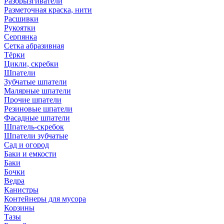
Разбрызгиватели
Разметочная краска, нити
Расшивки
Рукоятки
Серпянка
Сетка абразивная
Тёрки
Цикли, скребки
Шпатели
Зубчатые шпатели
Малярные шпатели
Прочие шпатели
Резиновые шпатели
Фасадные шпатели
Шпатель-скребок
Шпатели зубчатые
Сад и огород
Баки и емкости
Баки
Бочки
Ведра
Канистры
Контейнеры для мусора
Корзины
Тазы