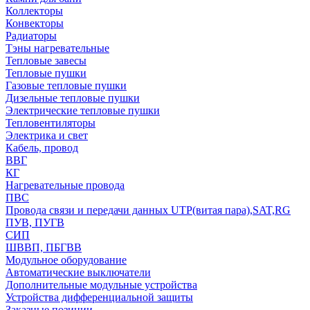
Коллекторы
Конвекторы
Радиаторы
Тэны нагревательные
Тепловые завесы
Тепловые пушки
Газовые тепловые пушки
Дизельные тепловые пушки
Электрические тепловые пушки
Тепловентиляторы
Электрика и свет
Кабель, провод
ВВГ
КГ
Нагревательные провода
ПВС
Провода связи и передачи данных UTP(витая пара),SAT,RG
ПУВ, ПУГВ
СИП
ШВВП, ПБГВВ
Модульное оборудование
Автоматические выключатели
Дополнительные модульные устройства
Устройства дифференциальной защиты
Заказные позиции