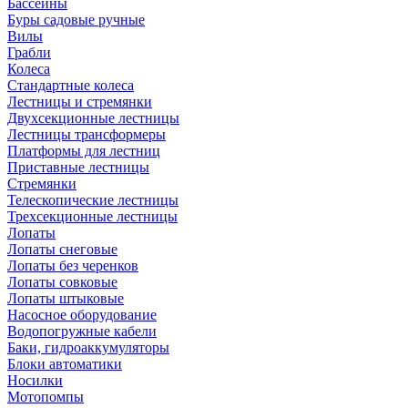
Бассейны
Буры садовые ручные
Вилы
Грабли
Колеса
Стандартные колеса
Лестницы и стремянки
Двухсекционные лестницы
Лестницы трансформеры
Платформы для лестниц
Приставные лестницы
Стремянки
Телескопические лестницы
Трехсекционные лестницы
Лопаты
Лопаты снеговые
Лопаты без черенков
Лопаты совковые
Лопаты штыковые
Насосное оборудование
Водопогружные кабели
Баки, гидроаккумуляторы
Блоки автоматики
Носилки
Мотопомпы