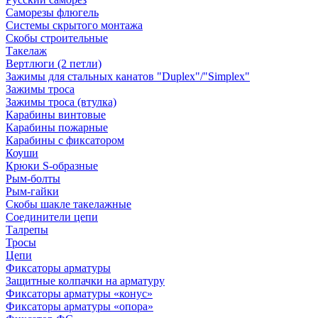
Саморезы флюгель
Системы скрытого монтажа
Скобы строительные
Такелаж
Вертлюги (2 петли)
Зажимы для стальных канатов "Duplex"/"Simplex"
Зажимы троса
Зажимы троса (втулка)
Карабины винтовые
Карабины пожарные
Карабины с фиксатором
Коуши
Крюки S-образные
Рым-болты
Рым-гайки
Скобы шакле такелажные
Соединители цепи
Талрепы
Тросы
Цепи
Фиксаторы арматуры
Защитные колпачки на арматуру
Фиксаторы арматуры «конус»
Фиксаторы арматуры «опора»