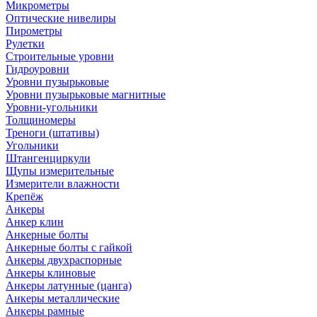
Микрометры
Оптические нивелиры
Пирометры
Рулетки
Строительные уровни
Гидроуровни
Уровни пузырьковые
Уровни пузырьковые магнитные
Уровни-угольники
Толщиномеры
Треноги (штативы)
Угольники
Штангенциркули
Щупы измерительные
Измерители влажности
Крепёж
Анкеры
Анкер клин
Анкерные болты
Анкерные болты с гайкой
Анкеры двухраспорные
Анкеры клиновые
Анкеры латунные (цанга)
Анкеры металлические
Анкеры рамные