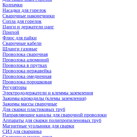
Колпачки
Насадки для горелок
Сварочные наконечники
Сопла для горелок
Цанги и держатели цанг
Припой
Флюс для пайки
Сварочные кабели
Шланги газовые
Проволока сварочная
Проволока алюминий
Проволока в прутках
Проволока нержавейка
Проволока омедненная
Проволока порошковая
Регуляторы
Электрододержатели и клеммы заземления
Зажимы-крокодилы (клемы заземления)
Зажимы массы сварочные
Для сварки пластиковых труб
Направляющие каналы для сварочной проволоки
Аппараты для сварки полипропиленовых труб
Магнитные угольники для сварки
СИЗ для сварщика
Сварочные маски, очки