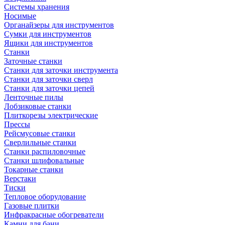
Системы хранения
Носимые
Органайзеры для инструментов
Сумки для инструментов
Ящики для инструментов
Станки
Заточные станки
Станки для заточки инструмента
Станки для заточки сверл
Станки для заточки цепей
Ленточные пилы
Лобзиковые станки
Плиткорезы электрические
Прессы
Рейсмусовые станки
Сверлильные станки
Станки распиловочные
Станки шлифовальные
Токарные станки
Верстаки
Тиски
Тепловое оборудование
Газовые плитки
Инфракрасные обогреватели
Камни для бани