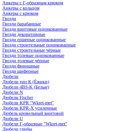
Анкеры с Г-образным крюком
Анкеры с кольцом
Анкеры с крюком
Гвозди
Гвозди барабанные
Гвозди винтовые оцинкованные
Гвозди декоративные
Гвозди ершеные оцинкованные
Гвозди строительные оцинкованные
Гвозди строительные чёрные
Гвозди толевые оцинкованные
Гвозди толевые чёрные
Гвозди финишные
Гвозди шиферные
Дюбели
Дюбели тип К (Ёжики)
Дюбели 4BS-K (Белые)
Дюбели N
Дюбели Fischer
Дюбели KPR "Wkret-met"
Дюбели KPR-Х усиленные
Дюбель кровельный винтовой
Дюбели U
Дюбели Г-образные "Wkret-met"
Дюбели грибы