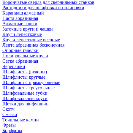
Корончатые сверла для сверлильных станков
Расходники для шлифовки и полировки
Карандаш алмазный
Паста абразивная
Алмазные чашки
Заточные круги и чашки
Круги лепестковые
Круги лепестковые веерные
Лента абразивная бесконечная
Опорные тарелки
Полировальные круги
Сетка абразивная
Черепашки
Шлифлисты (рулоны)
Шлифлисты круглые
Шлифлисты прямоугольные
Шлифлисты треугольные
Шлифовальные губки
Шлифовальные круги
Щетки для шифмашин
Скотч
Смазка
Точильные камни
Фрезы
Борфрезы