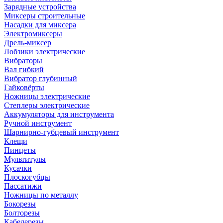
Зарядные устройства
Миксеры строительные
Насадки для миксера
Электромиксеры
Дрель-миксер
Лобзики электрические
Вибраторы
Вал гибкий
Вибратор глубинный
Гайковёрты
Ножницы электрические
Степлеры электрические
Аккумуляторы для инструмента
Ручной инструмент
Шарнирно-губцевый инструмент
Клещи
Пинцеты
Мультитулы
Кусачки
Плоскогубцы
Пассатижи
Ножницы по металлу
Бокорезы
Болторезы
Кабелерезы