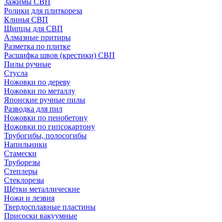
Зажимы СВП
Ролики для плиткореза
Клинья СВП
Щипцы для СВП
Алмазные притиры
Разметка по плитке
Расшифка швов (крестики) СВП
Пилы ручные
Стусла
Ножовки по дереву
Ножовки по металлу
Японские ручные пилы
Разводка для пил
Ножовки по пенобетону
Ножовки по гипсокартону
Трубогибы, полосогибы
Напильники
Стамески
Труборезы
Степлеры
Стеклорезы
Щётки металлические
Ножи и лезвия
Твердосплавные пластины
Присоски вакуумные