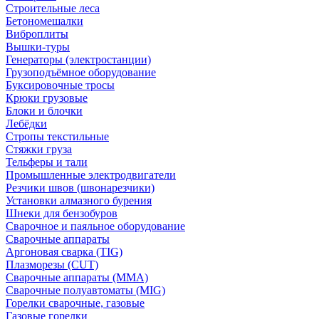
Строительные леса
Бетономешалки
Виброплиты
Вышки-туры
Генераторы (электростанции)
Грузоподъёмное оборудование
Буксировочные тросы
Крюки грузовые
Блоки и блочки
Лебёдки
Стропы текстильные
Стяжки груза
Тельферы и тали
Промышленные электродвигатели
Резчики швов (швонарезчики)
Установки алмазного бурения
Шнеки для бензобуров
Сварочное и паяльное оборудование
Сварочные аппараты
Аргоновая сварка (TIG)
Плазморезы (CUT)
Сварочные аппараты (MMA)
Сварочные полуавтоматы (MIG)
Горелки сварочные, газовые
Газовые горелки