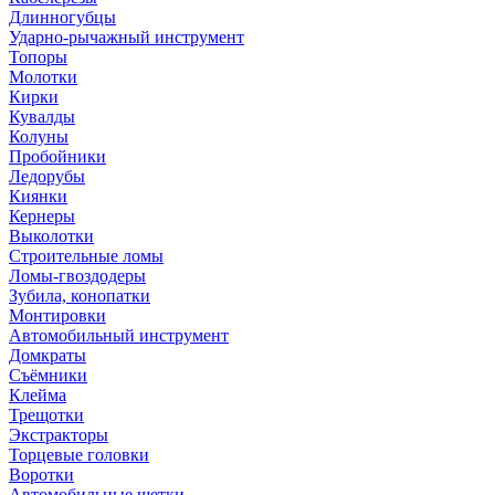
Длинногубцы
Ударно-рычажный инструмент
Топоры
Молотки
Кирки
Кувалды
Колуны
Пробойники
Ледорубы
Киянки
Кернеры
Выколотки
Строительные ломы
Ломы-гвоздодеры
Зубила, конопатки
Монтировки
Автомобильный инструмент
Домкраты
Съёмники
Клейма
Трещотки
Экстракторы
Торцевые головки
Воротки
Автомобильные щетки