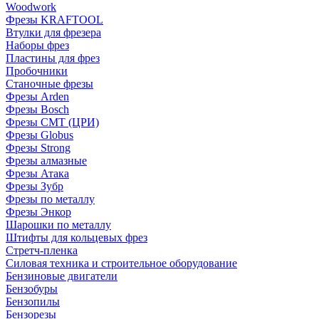
Woodwork
Фрезы KRAFTOOL
Втулки для фрезера
Наборы фрез
Пластины для фрез
Пробочники
Станочные фрезы
Фрезы Arden
Фрезы Bosch
Фрезы CMT (ЦРИ)
Фрезы Globus
Фрезы Strong
Фрезы алмазные
Фрезы Атака
Фрезы Зубр
Фрезы по металлу
Фрезы Энкор
Шарошки по металлу
Штифты для кольцевых фрез
Стретч-пленка
Силовая техника и строительное оборудование
Бензиновые двигатели
Бензобуры
Бензопилы
Бензорезы