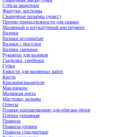
Стёкла защитные
Фартуки, костюмы
Сварочные разъёмы (деакт.)
Прочие принадлежности для сварки
Малярный и штукатурный инструмент
Валики
Валики игольчатые
Валики с бюгелем
Валики сменные
Рукоятки для валиков
Гладилки, гребёнки
Губки
Емкости для малярных работ
Кисти
Краскораспылители
Макловицы
Малярная лента
Мастерки, кельмы
Отвесы
Планки направляющие для обрезки обоев
Плёнка укрывная
Правила
Правила-уровни
Правила стандартные