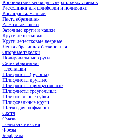
Корончатые сверла для сверлильных станков
Расходники для шлифовки и полировки
Карандаш алмазный
Паста абразивная
Алмазные чашки
Заточные круги и чашки
Круги лепестковые
Круги лепестковые веерные
Лента абразивная бесконечная
Опорные тарелки
Полировальные круги
Сетка абразивная
Черепашки
Шлифлисты (рулоны)
Шлифлисты круглые
Шлифлисты прямоугольные
Шлифлисты треугольные
Шлифовальные губки
Шлифовальные круги
Щетки для шифмашин
Скотч
Смазка
Точильные камни
Фрезы
Борфрезы