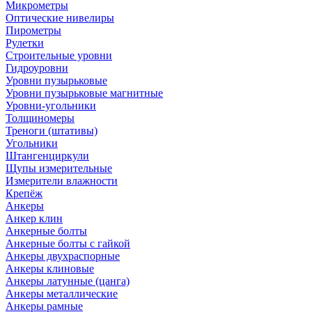
Микрометры
Оптические нивелиры
Пирометры
Рулетки
Строительные уровни
Гидроуровни
Уровни пузырьковые
Уровни пузырьковые магнитные
Уровни-угольники
Толщиномеры
Треноги (штативы)
Угольники
Штангенциркули
Щупы измерительные
Измерители влажности
Крепёж
Анкеры
Анкер клин
Анкерные болты
Анкерные болты с гайкой
Анкеры двухраспорные
Анкеры клиновые
Анкеры латунные (цанга)
Анкеры металлические
Анкеры рамные