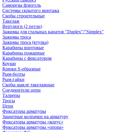
Саморезы флюгель
Системы скрытого монтажа
Скобы строительные
Такелаж
Вертлюги (2 петли)
Зажимы для стальных канатов "Duplex"/"Simplex"
Зажимы троса
Зажимы троса (втулка)
Карабины винтовые
Карабины пожарные
Карабины с фиксатором
Коуши
Крюки S-образные
Рым-болты
Рым-гайки
Скобы шакле такелажные
Соединители цепи
Талрепы
Тросы
Цепи
Фиксаторы арматуры
Защитные колпачки на арматуру
Фиксаторы арматуры «конус»
Фиксаторы арматуры «опора»