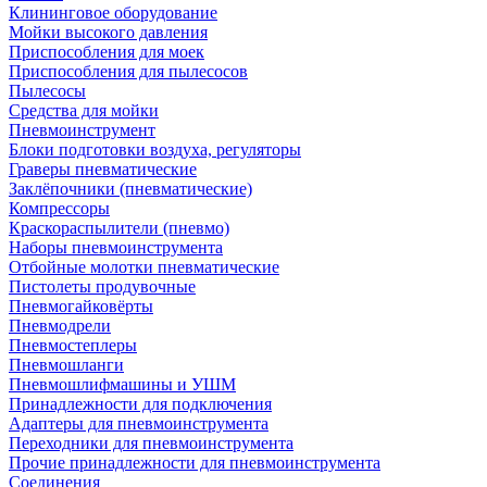
Клининговое оборудование
Мойки высокого давления
Приспособления для моек
Приспособления для пылесосов
Пылесосы
Средства для мойки
Пневмоинструмент
Блоки подготовки воздуха, регуляторы
Граверы пневматические
Заклёпочники (пневматические)
Компрессоры
Краскораспылители (пневмо)
Наборы пневмоинструмента
Отбойные молотки пневматические
Пистолеты продувочные
Пневмогайковёрты
Пневмодрели
Пневмостеплеры
Пневмошланги
Пневмошлифмашины и УШМ
Принадлежности для подключения
Адаптеры для пневмоинструмента
Переходники для пневмоинструмента
Прочие принадлежности для пневмоинструмента
Соединения