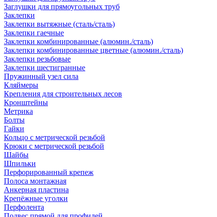
Заглушки для прямоугольных труб
Заклепки
Заклепки вытяжные (сталь/сталь)
Заклепки гаечные
Заклепки комбинированные (алюмин./сталь)
Заклепки комбинированные цветные (алюмин./сталь)
Заклепки резьбовые
Заклепки шестигранные
Пружинный узел сила
Кляймеры
Крепления для строительных лесов
Кронштейны
Метрика
Болты
Гайки
Кольцо с метрической резьбой
Крюки с метрической резьбой
Шайбы
Шпильки
Перфорированный крепеж
Полоса монтажная
Анкерная пластина
Крепёжные уголки
Перфолента
Подвес прямой для профилей