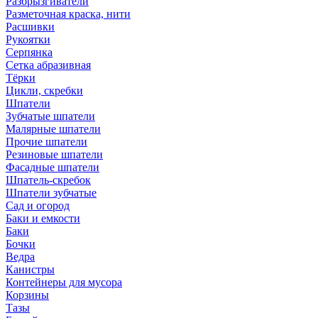
Разбрызгиватели
Разметочная краска, нити
Расшивки
Рукоятки
Серпянка
Сетка абразивная
Тёрки
Цикли, скребки
Шпатели
Зубчатые шпатели
Малярные шпатели
Прочие шпатели
Резиновые шпатели
Фасадные шпатели
Шпатель-скребок
Шпатели зубчатые
Сад и огород
Баки и емкости
Баки
Бочки
Ведра
Канистры
Контейнеры для мусора
Корзины
Тазы