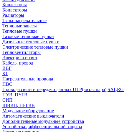
Коллекторы
Конвекторы
Радиаторы
Тэны нагревательные
Тепловые завесы
Тепловые пушки
Газовые тепловые пушки
Дизельные тепловые пушки
Электрические тепловые пушки
Тепловентиляторы
Электрика и свет
Кабель, провод
ВВГ
КГ
Нагревательные провода
ПВС
Провода связи и передачи данных UTP(витая пара),SAT,RG
ПУВ, ПУГВ
СИП
ШВВП, ПБГВВ
Модульное оборудование
Автоматические выключатели
Дополнительные модульные устройства
Устройства дифференциальной защиты
Заказные позиции