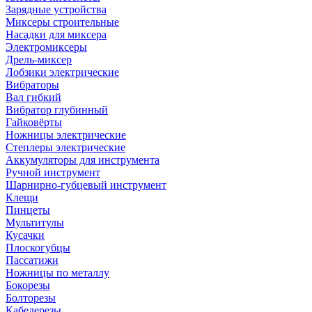
Зарядные устройства
Миксеры строительные
Насадки для миксера
Электромиксеры
Дрель-миксер
Лобзики электрические
Вибраторы
Вал гибкий
Вибратор глубинный
Гайковёрты
Ножницы электрические
Степлеры электрические
Аккумуляторы для инструмента
Ручной инструмент
Шарнирно-губцевый инструмент
Клещи
Пинцеты
Мультитулы
Кусачки
Плоскогубцы
Пассатижи
Ножницы по металлу
Бокорезы
Болторезы
Кабелерезы