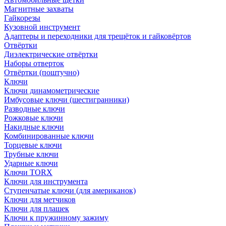
Магнитные захваты
Гайкорезы
Кузовной инструмент
Адаптеры и переходники для трещёток и гайковёртов
Отвёртки
Диэлектрические отвёртки
Наборы отверток
Отвёртки (поштучно)
Ключи
Ключи динамометрические
Имбусовые ключи (шестигранники)
Разводные ключи
Рожковые ключи
Накидные ключи
Комбинированные ключи
Торцевые ключи
Трубные ключи
Ударные ключи
Ключи TORX
Ключи для инструмента
Ступенчатые ключи (для американок)
Ключи для метчиков
Ключи для плашек
Ключи к пружинному зажиму