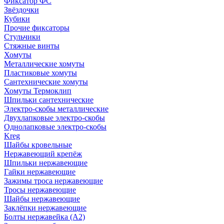
Фиксатор ФС
Звёздочки
Кубики
Прочие фиксаторы
Стульчики
Стяжные винты
Хомуты
Металлические хомуты
Пластиковые хомуты
Сантехнические хомуты
Хомуты Термоклип
Шпильки сантехнические
Электро-скобы металлические
Двухлапковые электро-скобы
Однолапковые электро-скобы
Kreg
Шайбы кровельные
Нержавеющий крепёж
Шпильки нержавеющие
Гайки нержавеющие
Зажимы троса нержавеющие
Тросы нержавеющие
Шайбы нержавеющие
Заклёпки нержавеющие
Болты нержавейка (А2)