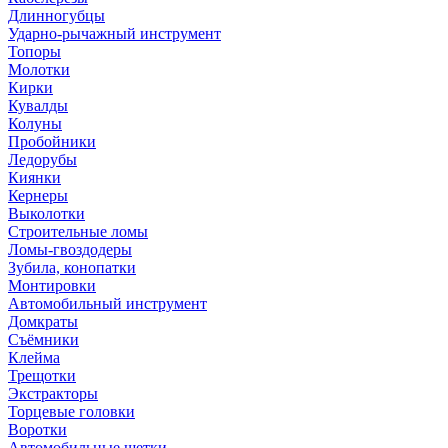
Длинногубцы
Ударно-рычажный инструмент
Топоры
Молотки
Кирки
Кувалды
Колуны
Пробойники
Ледорубы
Киянки
Кернеры
Выколотки
Строительные ломы
Ломы-гвоздодеры
Зубила, конопатки
Монтировки
Автомобильный инструмент
Домкраты
Съёмники
Клейма
Трещотки
Экстракторы
Торцевые головки
Воротки
Автомобильные щетки