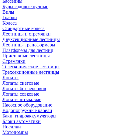
Бассейны
Буры садовые ручные
Вилы
Грабли
Колеса
Стандартные колеса
Лестницы и стремянки
Двухсекционные лестницы
Лестницы трансформеры
Платформы для лестниц
Приставные лестницы
Стремянки
Телескопические лестницы
Трехсекционные лестницы
Лопаты
Лопаты снеговые
Лопаты без черенков
Лопаты совковые
Лопаты штыковые
Насосное оборудование
Водопогружные кабели
Баки, гидроаккумуляторы
Блоки автоматики
Носилки
Мотопомпы