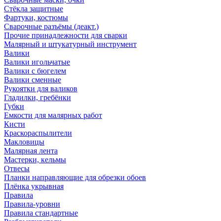
Стёкла защитные
Фартуки, костюмы
Сварочные разъёмы (деакт.)
Прочие принадлежности для сварки
Малярный и штукатурный инструмент
Валики
Валики игольчатые
Валики с бюгелем
Валики сменные
Рукоятки для валиков
Гладилки, гребёнки
Губки
Емкости для малярных работ
Кисти
Краскораспылители
Макловицы
Малярная лента
Мастерки, кельмы
Отвесы
Планки направляющие для обрезки обоев
Плёнка укрывная
Правила
Правила-уровни
Правила стандартные