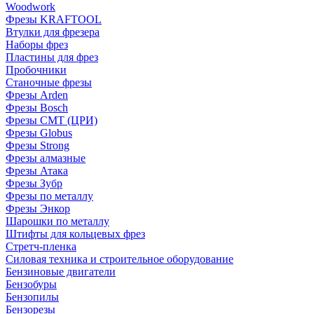
Woodwork
Фрезы KRAFTOOL
Втулки для фрезера
Наборы фрез
Пластины для фрез
Пробочники
Станочные фрезы
Фрезы Arden
Фрезы Bosch
Фрезы CMT (ЦРИ)
Фрезы Globus
Фрезы Strong
Фрезы алмазные
Фрезы Атака
Фрезы Зубр
Фрезы по металлу
Фрезы Энкор
Шарошки по металлу
Штифты для кольцевых фрез
Стретч-пленка
Силовая техника и строительное оборудование
Бензиновые двигатели
Бензобуры
Бензопилы
Бензорезы