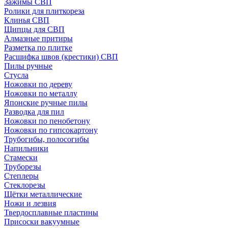
Зажимы СВП
Ролики для плиткореза
Клинья СВП
Щипцы для СВП
Алмазные притиры
Разметка по плитке
Расшифка швов (крестики) СВП
Пилы ручные
Стусла
Ножовки по дереву
Ножовки по металлу
Японские ручные пилы
Разводка для пил
Ножовки по пенобетону
Ножовки по гипсокартону
Трубогибы, полосогибы
Напильники
Стамески
Труборезы
Степлеры
Стеклорезы
Щётки металлические
Ножи и лезвия
Твердосплавные пластины
Присоски вакуумные