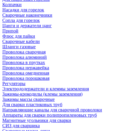
Колпачки
Насадки для горелок
Сварочные наконечники
Сопла для горелок
Цанги и держатели цанг
Припой
Флюс для пайки
Сварочные кабели
Шланги газовые
Проволока сварочная
Проволока алюминий
Проволока в прутках
Проволока нержавейка
Проволока омедненная
Проволока порошковая
Регуляторы
Электрододержатели и клеммы заземления
Зажимы-крокодилы (клемы заземления)
Зажимы массы сварочные
Для сварки пластиковых труб
Направляющие каналы для сварочной проволоки
Аппараты для сварки полипропиленовых труб
Магнитные угольники для сварки
СИЗ для сварщика
Сварочные маски, очки