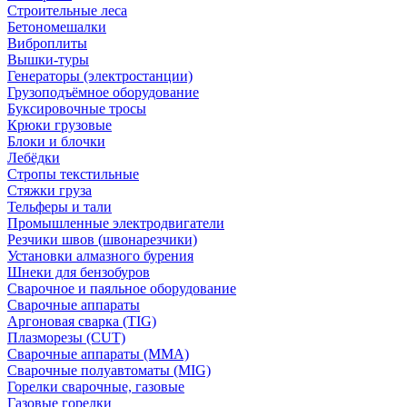
Строительные леса
Бетономешалки
Виброплиты
Вышки-туры
Генераторы (электростанции)
Грузоподъёмное оборудование
Буксировочные тросы
Крюки грузовые
Блоки и блочки
Лебёдки
Стропы текстильные
Стяжки груза
Тельферы и тали
Промышленные электродвигатели
Резчики швов (швонарезчики)
Установки алмазного бурения
Шнеки для бензобуров
Сварочное и паяльное оборудование
Сварочные аппараты
Аргоновая сварка (TIG)
Плазморезы (CUT)
Сварочные аппараты (MMA)
Сварочные полуавтоматы (MIG)
Горелки сварочные, газовые
Газовые горелки