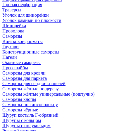
Прочая перфорация
Траверсы
Уголок для шинорейки
Уголок рамный по плоскости
Шинорейка
Проволока
Саморезы
Винты-конфирматы
Глухари
Конструкционные саморезы
Нагели
Оконные саморезы
Прессшайбы
Саморезы для кровли
Саморезы для паркета
Саморезы для сендвич-панелей
Саморезы жёлтые по дереву
Саморезы жёлтые универсальные (поштучно)
Саморезы клопы
Саморезы по гипсоволокну
Саморезы чёрные
Шуруп костыль Г-образный
Шурупы с кольцом
Шурупы с полукольцом
Русский саморез