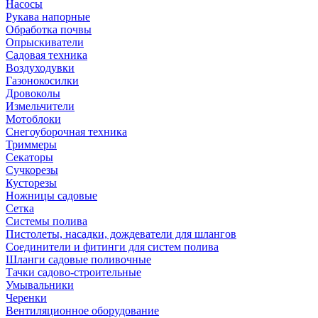
Насосы
Рукава напорные
Обработка почвы
Опрыскиватели
Садовая техника
Воздуходувки
Газонокосилки
Дровоколы
Измельчители
Мотоблоки
Снегоуборочная техника
Триммеры
Секаторы
Сучкорезы
Кусторезы
Ножницы садовые
Сетка
Системы полива
Пистолеты, насадки, дождеватели для шлангов
Соединители и фитинги для систем полива
Шланги садовые поливочные
Тачки садово-строительные
Умывальники
Черенки
Вентиляционное оборудование