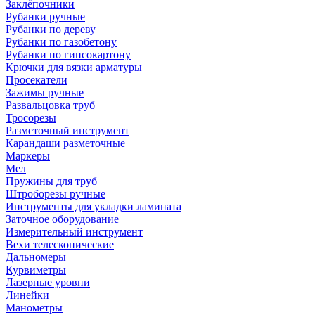
Заклёпочники
Рубанки ручные
Рубанки по дереву
Рубанки по газобетону
Рубанки по гипсокартону
Крючки для вязки арматуры
Просекатели
Зажимы ручные
Развальцовка труб
Тросорезы
Разметочный инструмент
Карандаши разметочные
Маркеры
Мел
Пружины для труб
Штроборезы ручные
Инструменты для укладки ламината
Заточное оборудование
Измерительный инструмент
Вехи телескопические
Дальномеры
Курвиметры
Лазерные уровни
Линейки
Манометры