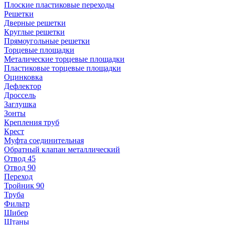
Плоские пластиковые переходы
Решетки
Дверные решетки
Круглые решетки
Прямоугольные решетки
Торцевые площадки
Металические торцевые площадки
Пластиковые торцевые площадки
Оцинковка
Дефлектор
Дроссель
Заглушка
Зонты
Крепления труб
Крест
Муфта соединительная
Обратный клапан металлический
Отвод 45
Отвод 90
Переход
Тройник 90
Труба
Фильтр
Шибер
Штаны