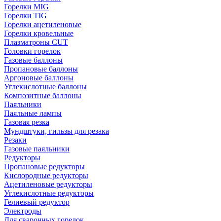
Горелки MIG
Горелки TIG
Горелки ацетиленовые
Горелки кровельные
Плазматроны CUT
Головки горелок
Газовые баллоны
Пропановые баллоны
Аргоновые баллоны
Углекислотные баллоны
Композитные баллоны
Паяльники
Паяльные лампы
Газовая резка
Мундштуки, гильзы для резака
Резаки
Газовые паяльники
Редукторы
Пропановые редукторы
Кислородные редукторы
Ацетиленовые редукторы
Углекислотные редукторы
Гелиевый редуктор
Электроды
Для сварочных горелок