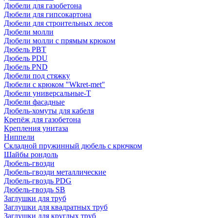
Дюбели для газобетона
Дюбели для гипсокартона
Дюбели для строительных лесов
Дюбели молли
Дюбели молли с прямым крюком
Дюбель PBT
Дюбель PDU
Дюбель PND
Дюбели под стяжку
Дюбели с крюком "Wkret-met"
Дюбели универсальные-Т
Дюбели фасадные
Дюбель-хомуты для кабеля
Крепёж для газобетона
Крепления унитаза
Ниппели
Складной пружинный дюбель с крючком
Шайбы рондоль
Дюбель-гвозди
Дюбель-гвозди металлические
Дюбель-гвоздь PDG
Дюбель-гвоздь SB
Заглушки для труб
Заглушки для квадратных труб
Заглушки для круглых труб