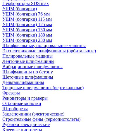
Перфораторы SDS max
УШМ (болгарки)
УШМ (болгарки) 76 мм
УШМ (болгарки) 115 мм
УШМ (болгарки) 125 мм
УШМ (болгарки) 150 мм
УШМ (болгарки) 180 мм
УШМ (болгарки) 230 мм
Шлифовальные, полировальные машины
Эксцентриковые шлифмашины (орбитальные)
Полировальные машины
Ленточные шлифмашины
Вибрационные шлифмашины
Шлифмашины по бетону
Щеточные шлифмашины
Дельташлифмашины
Торцевые шлифмашины (вертикальные)
Фрезеры
Реноваторы и граверы
Отбойные молотки
Штроборезы
Заклёпочники (электрические)
Строительные фены (термопистолеты)
Рубанки электрические
Клеевые пистолеты