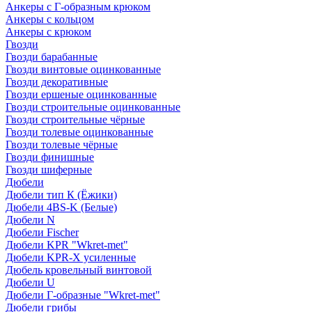
Анкеры с Г-образным крюком
Анкеры с кольцом
Анкеры с крюком
Гвозди
Гвозди барабанные
Гвозди винтовые оцинкованные
Гвозди декоративные
Гвозди ершеные оцинкованные
Гвозди строительные оцинкованные
Гвозди строительные чёрные
Гвозди толевые оцинкованные
Гвозди толевые чёрные
Гвозди финишные
Гвозди шиферные
Дюбели
Дюбели тип К (Ёжики)
Дюбели 4BS-K (Белые)
Дюбели N
Дюбели Fischer
Дюбели KPR "Wkret-met"
Дюбели KPR-Х усиленные
Дюбель кровельный винтовой
Дюбели U
Дюбели Г-образные "Wkret-met"
Дюбели грибы