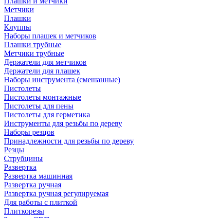
Плашки и метчики
Метчики
Плашки
Клуппы
Наборы плашек и метчиков
Плашки трубные
Метчики трубные
Держатели для метчиков
Держатели для плашек
Наборы инструмента (смешанные)
Пистолеты
Пистолеты монтажные
Пистолеты для пены
Пистолеты для герметика
Инструменты для резьбы по дереву
Наборы резцов
Принадлежности для резьбы по дереву
Резцы
Струбцины
Развертка
Развертка машинная
Развертка ручная
Развертка ручная регулируемая
Для работы с плиткой
Плиткорезы