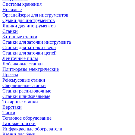
Системы хранения
Носимые
Органайзеры для инструментов
Сумки для инструментов
Ящики для инструментов
Станки
Заточные станки
Станки для заточки инструмента
Станки для заточки сверл
Станки для заточки цепей
Ленточные пилы
Лобзиковые станки
Плиткорезы электрические
Прессы
Рейсмусовые станки
Сверлильные станки
Станки распиловочные
Станки шлифовальные
Токарные станки
Верстаки
Тиски
Тепловое оборудование
Газовые плитки
Инфракрасные обогреватели
Камни для бани