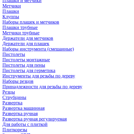
Плашки и метчики
Метчики
Плашки
Клуппы
Наборы плашек и метчиков
Плашки трубные
Метчики трубные
Держатели для метчиков
Держатели для плашек
Наборы инструмента (смешанные)
Пистолеты
Пистолеты монтажные
Пистолеты для пены
Пистолеты для герметика
Инструменты для резьбы по дереву
Наборы резцов
Принадлежности для резьбы по дереву
Резцы
Струбцины
Развертка
Развертка машинная
Развертка ручная
Развертка ручная регулируемая
Для работы с плиткой
Плиткорезы