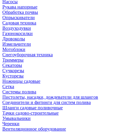
Насосы
Рукава напорные
Обработка почвы
Опрыскиватели
Садовая техника
Воздуходувки
Газонокосилки
Дровоколы
Измельчители
Мотоблоки
Снегоуборочная техника
Триммеры
Секаторы
Сучкорезы
Кусторезы
Ножницы садовые
Сетка
Системы полива
Пистолеты, насадки, дождеватели для шлангов
Соединители и фитинги для систем полива
Шланги садовые поливочные
Тачки садово-строительные
Умывальники
Черенки
Вентиляционное оборудование