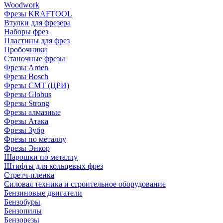
Woodwork
Фрезы KRAFTOOL
Втулки для фрезера
Наборы фрез
Пластины для фрез
Пробочники
Станочные фрезы
Фрезы Arden
Фрезы Bosch
Фрезы CMT (ЦРИ)
Фрезы Globus
Фрезы Strong
Фрезы алмазные
Фрезы Атака
Фрезы Зубр
Фрезы по металлу
Фрезы Энкор
Шарошки по металлу
Штифты для кольцевых фрез
Стретч-пленка
Силовая техника и строительное оборудование
Бензиновые двигатели
Бензобуры
Бензопилы
Бензорезы