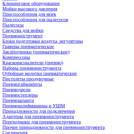
Клининговое оборудование
Мойки высокого давления
Приспособления для моек
Приспособления для пылесосов
Пылесосы
Средства для мойки
Пневмоинструмент
Блоки подготовки воздуха, регуляторы
Граверы пневматические
Заклёпочники (пневматические)
Компрессоры
Краскораспылители (пневмо)
Наборы пневмоинструмента
Отбойные молотки пневматические
Пистолеты продувочные
Пневмогайковёрты
Пневмодрели
Пневмостеплеры
Пневмошланги
Пневмошлифмашины и УШМ
Принадлежности для подключения
Адаптеры для пневмоинструмента
Переходники для пневмоинструмента
Прочие принадлежности для пневмоинструмента
Соединения