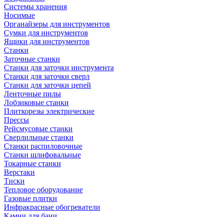
Системы хранения
Носимые
Органайзеры для инструментов
Сумки для инструментов
Ящики для инструментов
Станки
Заточные станки
Станки для заточки инструмента
Станки для заточки сверл
Станки для заточки цепей
Ленточные пилы
Лобзиковые станки
Плиткорезы электрические
Прессы
Рейсмусовые станки
Сверлильные станки
Станки распиловочные
Станки шлифовальные
Токарные станки
Верстаки
Тиски
Тепловое оборудование
Газовые плитки
Инфракрасные обогреватели
Камни для бани