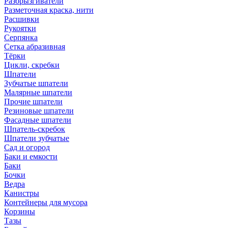
Разбрызгиватели
Разметочная краска, нити
Расшивки
Рукоятки
Серпянка
Сетка абразивная
Тёрки
Цикли, скребки
Шпатели
Зубчатые шпатели
Малярные шпатели
Прочие шпатели
Резиновые шпатели
Фасадные шпатели
Шпатель-скребок
Шпатели зубчатые
Сад и огород
Баки и емкости
Баки
Бочки
Ведра
Канистры
Контейнеры для мусора
Корзины
Тазы