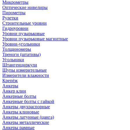
Микрометры
Оптические нивелиры
Пирометры
Рулетки
Строительные уровни
Гидроуровни
Уровни пузырьковые
Уровни пузырьковые магнитные
Уровни-угольники
Толщиномеры
Треноги (штативы)
Угольники
Штангенциркули
Щупы измерительные
Измерители влажности
Крепёж
Анкеры
Анкер клин
Анкерные болты
Анкерные болты с гайкой
Анкеры двухраспорные
Анкеры клиновые
Анкеры латунные (цанга)
Анкеры металлические
Анкеры рамные