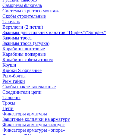
Саморезы флюгель
Системы скрытого монтажа
Скобы строительные
Такелаж
Вертлюги (2 петли)
Зажимы для стальных канатов "Duplex"/"Simplex"
Зажимы троса
Зажимы троса (втулка)
Карабины винтовые
Карабины пожарные
Карабины с фиксатором
Коуши
Крюки S-образные
Рым-болты
Рым-гайки
Скобы шакле такелажные
Соединители цепи
Талрепы
Тросы
Цепи
Фиксаторы арматуры
Защитные колпачки на арматуру
Фиксаторы арматуры «конус»
Фиксаторы арматуры «опора»