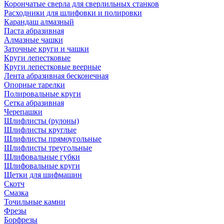
Корончатые сверла для сверлильных станков
Расходники для шлифовки и полировки
Карандаш алмазный
Паста абразивная
Алмазные чашки
Заточные круги и чашки
Круги лепестковые
Круги лепестковые веерные
Лента абразивная бесконечная
Опорные тарелки
Полировальные круги
Сетка абразивная
Черепашки
Шлифлисты (рулоны)
Шлифлисты круглые
Шлифлисты прямоугольные
Шлифлисты треугольные
Шлифовальные губки
Шлифовальные круги
Щетки для шифмашин
Скотч
Смазка
Точильные камни
Фрезы
Борфрезы