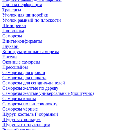
Прочая перфорация
Траверсы
Уголок для шинорейки
Уголок рамный по плоскости
Шинорейка
Проволока
Саморезы
Винты-конфирматы
Глухари
Конструкционные саморезы
Нагели
Оконные саморезы
Прессшайбы
Саморезы для кровли
Саморезы для паркета
Саморезы для сендвич-панелей
Саморезы жёлтые по дереву
Саморезы жёлтые универсальные (поштучно)
Саморезы клопы
Саморезы по гипсоволокну
Саморезы чёрные
Шуруп костыль Г-образный
Шурупы с кольцом
Шурупы с полукольцом
Русский саморез