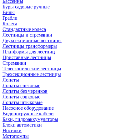
Бассейны
Буры садовые ручные
Вилы
Грабли
Колеса
Стандартные колеса
Лестницы и стремянки
Двухсекционные лестницы
Лестницы трансформеры
Платформы для лестниц
Приставные лестницы
Стремянки
Телескопические лестницы
Трехсекционные лестницы
Лопаты
Лопаты снеговые
Лопаты без черенков
Лопаты совковые
Лопаты штыковые
Насосное оборудование
Водопогружные кабели
Баки, гидроаккумуляторы
Блоки автоматики
Носилки
Мотопомпы