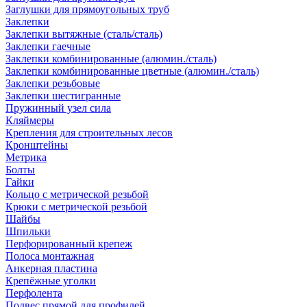
Заглушки для прямоугольных труб
Заклепки
Заклепки вытяжные (сталь/сталь)
Заклепки гаечные
Заклепки комбинированные (алюмин./сталь)
Заклепки комбинированные цветные (алюмин./сталь)
Заклепки резьбовые
Заклепки шестигранные
Пружинный узел сила
Кляймеры
Крепления для строительных лесов
Кронштейны
Метрика
Болты
Гайки
Кольцо с метрической резьбой
Крюки с метрической резьбой
Шайбы
Шпильки
Перфорированный крепеж
Полоса монтажная
Анкерная пластина
Крепёжные уголки
Перфолента
Подвес прямой для профилей