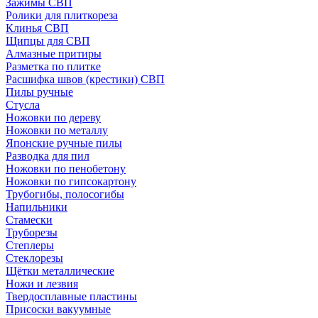
Зажимы СВП
Ролики для плиткореза
Клинья СВП
Щипцы для СВП
Алмазные притиры
Разметка по плитке
Расшифка швов (крестики) СВП
Пилы ручные
Стусла
Ножовки по дереву
Ножовки по металлу
Японские ручные пилы
Разводка для пил
Ножовки по пенобетону
Ножовки по гипсокартону
Трубогибы, полосогибы
Напильники
Стамески
Труборезы
Степлеры
Стеклорезы
Щётки металлические
Ножи и лезвия
Твердосплавные пластины
Присоски вакуумные