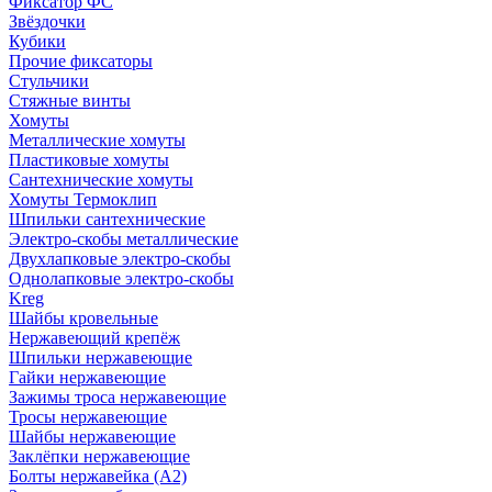
Фиксатор ФС
Звёздочки
Кубики
Прочие фиксаторы
Стульчики
Стяжные винты
Хомуты
Металлические хомуты
Пластиковые хомуты
Сантехнические хомуты
Хомуты Термоклип
Шпильки сантехнические
Электро-скобы металлические
Двухлапковые электро-скобы
Однолапковые электро-скобы
Kreg
Шайбы кровельные
Нержавеющий крепёж
Шпильки нержавеющие
Гайки нержавеющие
Зажимы троса нержавеющие
Тросы нержавеющие
Шайбы нержавеющие
Заклёпки нержавеющие
Болты нержавейка (А2)