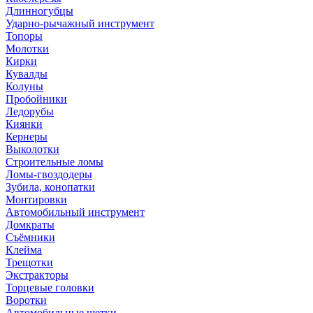
Длинногубцы
Ударно-рычажный инструмент
Топоры
Молотки
Кирки
Кувалды
Колуны
Пробойники
Ледорубы
Киянки
Кернеры
Выколотки
Строительные ломы
Ломы-гвоздодеры
Зубила, конопатки
Монтировки
Автомобильный инструмент
Домкраты
Съёмники
Клейма
Трещотки
Экстракторы
Торцевые головки
Воротки
Автомобильные щетки