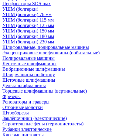
Перфораторы SDS max
УШМ (болгарки)
УШМ (болгарки) 76 мм
УШМ (болгарки) 115 мм
УШМ (болгарки) 125 мм
УШМ (болгарки) 150 мм
УШМ (болгарки) 180 мм
УШМ (болгарки) 230 мм
Шлифовальные, полировальные машины
Эксцентриковые шлифмашины (орбитальные)
Полировальные машины
Ленточные шлифмашины
Вибрационные шлифмашины
Шлифмашины по бетону
Щеточные шлифмашины
Дельташлифмашины
Торцевые шлифмашины (вертикальные)
Фрезеры
Реноваторы и граверы
Отбойные молотки
Штроборезы
Заклёпочники (электрические)
Строительные фены (термопистолеты)
Рубанки электрические
Клеевые пистолеты