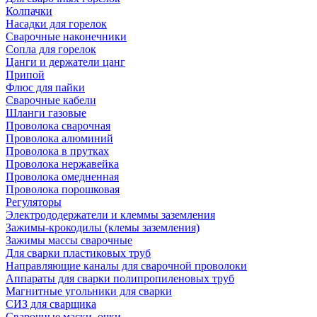
Колпачки
Насадки для горелок
Сварочные наконечники
Сопла для горелок
Цанги и держатели цанг
Припой
Флюс для пайки
Сварочные кабели
Шланги газовые
Проволока сварочная
Проволока алюминий
Проволока в прутках
Проволока нержавейка
Проволока омедненная
Проволока порошковая
Регуляторы
Электрододержатели и клеммы заземления
Зажимы-крокодилы (клемы заземления)
Зажимы массы сварочные
Для сварки пластиковых труб
Направляющие каналы для сварочной проволоки
Аппараты для сварки полипропиленовых труб
Магнитные угольники для сварки
СИЗ для сварщика
Сварочные маски, очки