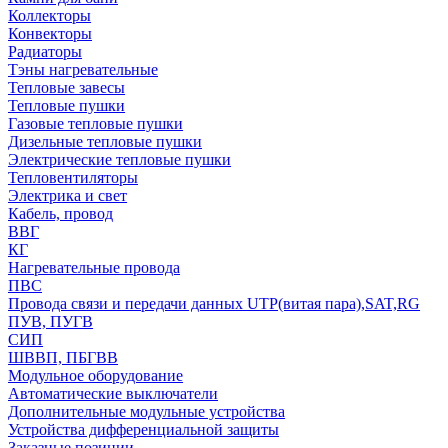
Коллекторы
Конвекторы
Радиаторы
Тэны нагревательные
Тепловые завесы
Тепловые пушки
Газовые тепловые пушки
Дизельные тепловые пушки
Электрические тепловые пушки
Тепловентиляторы
Электрика и свет
Кабель, провод
ВВГ
КГ
Нагревательные провода
ПВС
Провода связи и передачи данных UTP(витая пара),SAT,RG
ПУВ, ПУГВ
СИП
ШВВП, ПБГВВ
Модульное оборудование
Автоматические выключатели
Дополнительные модульные устройства
Устройства дифференциальной защиты
Заказные позиции