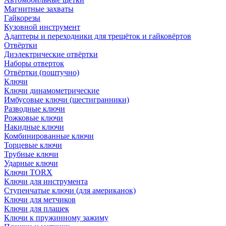
Магнитные захваты
Гайкорезы
Кузовной инструмент
Адаптеры и переходники для трещёток и гайковёртов
Отвёртки
Диэлектрические отвёртки
Наборы отверток
Отвёртки (поштучно)
Ключи
Ключи динамометрические
Имбусовые ключи (шестигранники)
Разводные ключи
Рожковые ключи
Накидные ключи
Комбинированные ключи
Торцевые ключи
Трубные ключи
Ударные ключи
Ключи TORX
Ключи для инструмента
Ступенчатые ключи (для американок)
Ключи для метчиков
Ключи для плашек
Ключи к пружинному зажиму