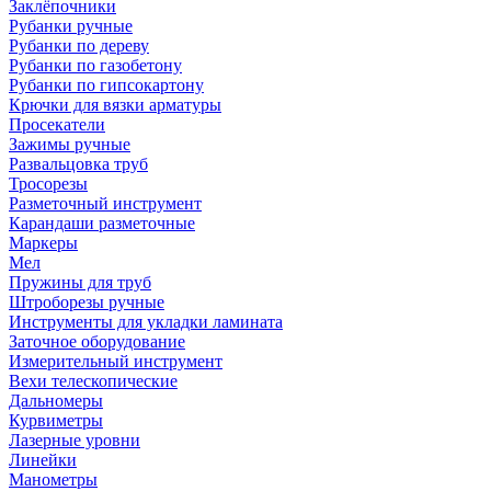
Заклёпочники
Рубанки ручные
Рубанки по дереву
Рубанки по газобетону
Рубанки по гипсокартону
Крючки для вязки арматуры
Просекатели
Зажимы ручные
Развальцовка труб
Тросорезы
Разметочный инструмент
Карандаши разметочные
Маркеры
Мел
Пружины для труб
Штроборезы ручные
Инструменты для укладки ламината
Заточное оборудование
Измерительный инструмент
Вехи телескопические
Дальномеры
Курвиметры
Лазерные уровни
Линейки
Манометры