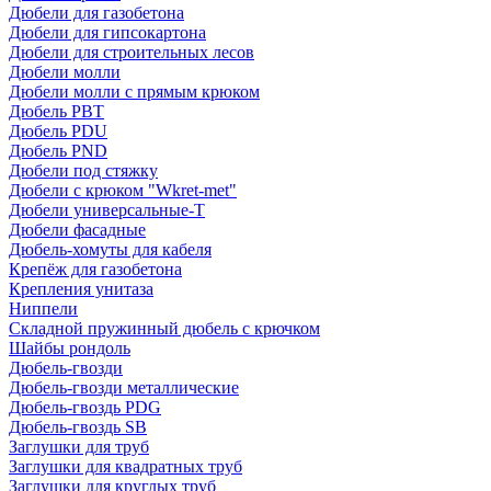
Дюбели для газобетона
Дюбели для гипсокартона
Дюбели для строительных лесов
Дюбели молли
Дюбели молли с прямым крюком
Дюбель PBT
Дюбель PDU
Дюбель PND
Дюбели под стяжку
Дюбели с крюком "Wkret-met"
Дюбели универсальные-Т
Дюбели фасадные
Дюбель-хомуты для кабеля
Крепёж для газобетона
Крепления унитаза
Ниппели
Складной пружинный дюбель с крючком
Шайбы рондоль
Дюбель-гвозди
Дюбель-гвозди металлические
Дюбель-гвоздь PDG
Дюбель-гвоздь SB
Заглушки для труб
Заглушки для квадратных труб
Заглушки для круглых труб