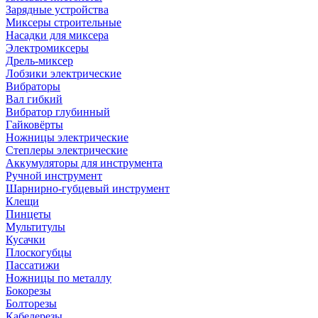
Зарядные устройства
Миксеры строительные
Насадки для миксера
Электромиксеры
Дрель-миксер
Лобзики электрические
Вибраторы
Вал гибкий
Вибратор глубинный
Гайковёрты
Ножницы электрические
Степлеры электрические
Аккумуляторы для инструмента
Ручной инструмент
Шарнирно-губцевый инструмент
Клещи
Пинцеты
Мультитулы
Кусачки
Плоскогубцы
Пассатижи
Ножницы по металлу
Бокорезы
Болторезы
Кабелерезы