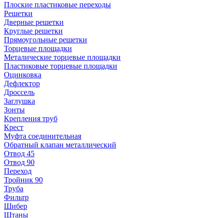
Плоские пластиковые переходы
Решетки
Дверные решетки
Круглые решетки
Прямоугольные решетки
Торцевые площадки
Металические торцевые площадки
Пластиковые торцевые площадки
Оцинковка
Дефлектор
Дроссель
Заглушка
Зонты
Крепления труб
Крест
Муфта соединительная
Обратный клапан металлический
Отвод 45
Отвод 90
Переход
Тройник 90
Труба
Фильтр
Шибер
Штаны