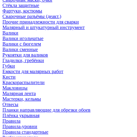
Стёкла защитные
Фартуки, костюмы
Сварочные разъёмы (деакт.)
Прочие принадлежности для сварки
Малярный и штукатурный инструмент
Валики
Валики игольчатые
Валики с бюгелем
Валики сменные
Рукоятки для валиков
Гладилки, гребёнки
Губки
Емкости для малярных работ
Кисти
Краскораспылители
Макловицы
Малярная лента
Мастерки, кельмы
Отвесы
Планки направляющие для обрезки обоев
Плёнка укрывная
Правила
Правила-уровни
Правила стандартные