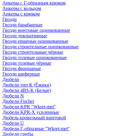
Анкеры с Г-образным крюком
Анкеры с кольцом
Анкеры с крюком
Гвозди
Гвозди барабанные
Гвозди винтовые оцинкованные
Гвозди декоративные
Гвозди ершеные оцинкованные
Гвозди строительные оцинкованные
Гвозди строительные чёрные
Гвозди толевые оцинкованные
Гвозди толевые чёрные
Гвозди финишные
Гвозди шиферные
Дюбели
Дюбели тип К (Ёжики)
Дюбели 4BS-K (Белые)
Дюбели N
Дюбели Fischer
Дюбели KPR "Wkret-met"
Дюбели KPR-Х усиленные
Дюбель кровельный винтовой
Дюбели U
Дюбели Г-образные "Wkret-met"
Дюбели грибы