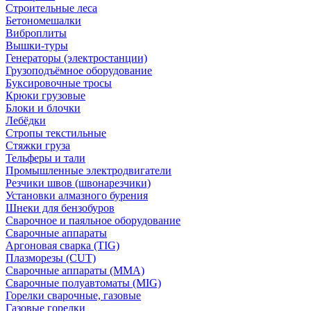
Строительные леса
Бетономешалки
Виброплиты
Вышки-туры
Генераторы (электростанции)
Грузоподъёмное оборудование
Буксировочные тросы
Крюки грузовые
Блоки и блочки
Лебёдки
Стропы текстильные
Стяжки груза
Тельферы и тали
Промышленные электродвигатели
Резчики швов (швонарезчики)
Установки алмазного бурения
Шнеки для бензобуров
Сварочное и паяльное оборудование
Сварочные аппараты
Аргоновая сварка (TIG)
Плазморезы (CUT)
Сварочные аппараты (MMA)
Сварочные полуавтоматы (MIG)
Горелки сварочные, газовые
Газовые горелки