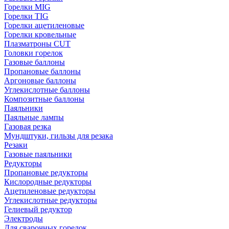
Горелки MIG
Горелки TIG
Горелки ацетиленовые
Горелки кровельные
Плазматроны CUT
Головки горелок
Газовые баллоны
Пропановые баллоны
Аргоновые баллоны
Углекислотные баллоны
Композитные баллоны
Паяльники
Паяльные лампы
Газовая резка
Мундштуки, гильзы для резака
Резаки
Газовые паяльники
Редукторы
Пропановые редукторы
Кислородные редукторы
Ацетиленовые редукторы
Углекислотные редукторы
Гелиевый редуктор
Электроды
Для сварочных горелок