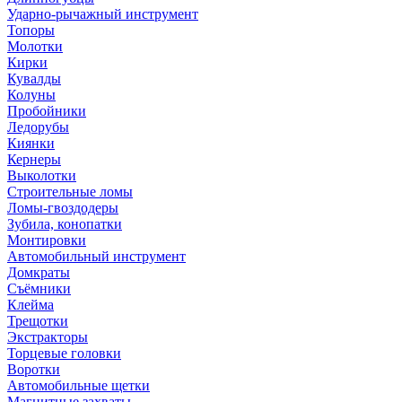
Ударно-рычажный инструмент
Топоры
Молотки
Кирки
Кувалды
Колуны
Пробойники
Ледорубы
Киянки
Кернеры
Выколотки
Строительные ломы
Ломы-гвоздодеры
Зубила, конопатки
Монтировки
Автомобильный инструмент
Домкраты
Съёмники
Клейма
Трещотки
Экстракторы
Торцевые головки
Воротки
Автомобильные щетки
Магнитные захваты