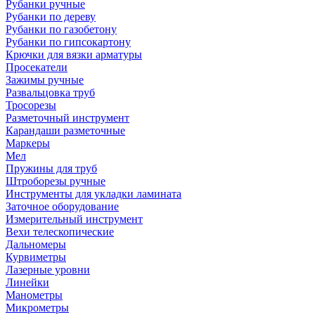
Рубанки ручные
Рубанки по дереву
Рубанки по газобетону
Рубанки по гипсокартону
Крючки для вязки арматуры
Просекатели
Зажимы ручные
Развальцовка труб
Тросорезы
Разметочный инструмент
Карандаши разметочные
Маркеры
Мел
Пружины для труб
Штроборезы ручные
Инструменты для укладки ламината
Заточное оборудование
Измерительный инструмент
Вехи телескопические
Дальномеры
Курвиметры
Лазерные уровни
Линейки
Манометры
Микрометры