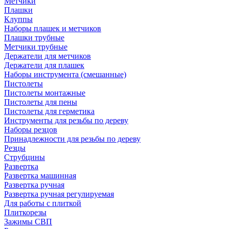
Метчики
Плашки
Клуппы
Наборы плашек и метчиков
Плашки трубные
Метчики трубные
Держатели для метчиков
Держатели для плашек
Наборы инструмента (смешанные)
Пистолеты
Пистолеты монтажные
Пистолеты для пены
Пистолеты для герметика
Инструменты для резьбы по дереву
Наборы резцов
Принадлежности для резьбы по дереву
Резцы
Струбцины
Развертка
Развертка машинная
Развертка ручная
Развертка ручная регулируемая
Для работы с плиткой
Плиткорезы
Зажимы СВП