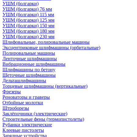
УШМ (болгарки)
УШМ (болгарки) 76 мм
УШМ (болгарки) 115 мм
УШМ (болгарки) 125 мм
УШМ (болгарки) 150 мм
УШМ (болгарки) 180 мм
УШМ (болгарки) 230 мм
Шлифовальные, полировальные машины
Эксцентриковые шлифмашины (орбитальные)
Полировальные машины
Ленточные шлифмашины
Вибрационные шлифмашины
Шлифмашины по бетону
Щеточные шлифмашины
Дельташлифмашины
Торцевые шлифмашины (вертикальные)
Фрезеры
Реноваторы и граверы
Отбойные молотки
Штроборезы
Заклёпочники (электрические)
Строительные фены (термопистолеты)
Рубанки электрические
Клеевые пистолеты
Зарядные устройства