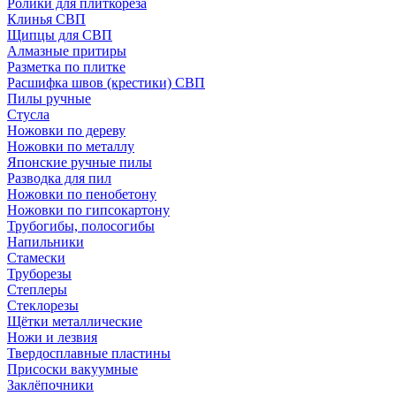
Ролики для плиткореза
Клинья СВП
Щипцы для СВП
Алмазные притиры
Разметка по плитке
Расшифка швов (крестики) СВП
Пилы ручные
Стусла
Ножовки по дереву
Ножовки по металлу
Японские ручные пилы
Разводка для пил
Ножовки по пенобетону
Ножовки по гипсокартону
Трубогибы, полосогибы
Напильники
Стамески
Труборезы
Степлеры
Стеклорезы
Щётки металлические
Ножи и лезвия
Твердосплавные пластины
Присоски вакуумные
Заклёпочники