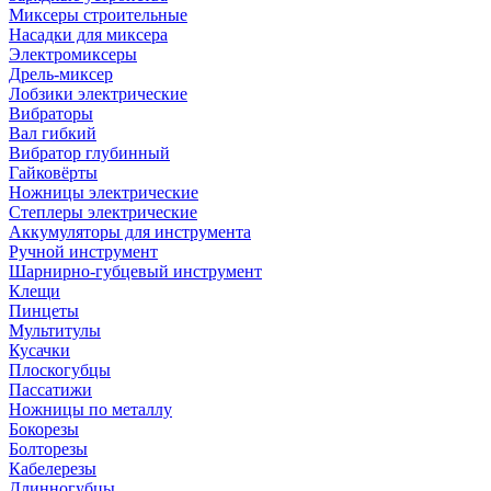
Миксеры строительные
Насадки для миксера
Электромиксеры
Дрель-миксер
Лобзики электрические
Вибраторы
Вал гибкий
Вибратор глубинный
Гайковёрты
Ножницы электрические
Степлеры электрические
Аккумуляторы для инструмента
Ручной инструмент
Шарнирно-губцевый инструмент
Клещи
Пинцеты
Мультитулы
Кусачки
Плоскогубцы
Пассатижи
Ножницы по металлу
Бокорезы
Болторезы
Кабелерезы
Длинногубцы