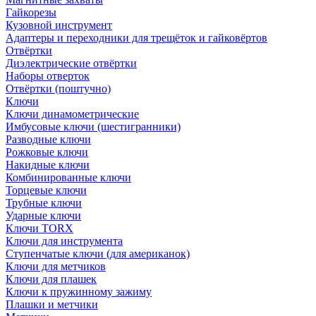
Гайкорезы
Кузовной инструмент
Адаптеры и переходники для трещёток и гайковёртов
Отвёртки
Диэлектрические отвёртки
Наборы отверток
Отвёртки (поштучно)
Ключи
Ключи динамометрические
Имбусовые ключи (шестигранники)
Разводные ключи
Рожковые ключи
Накидные ключи
Комбинированные ключи
Торцевые ключи
Трубные ключи
Ударные ключи
Ключи TORX
Ключи для инструмента
Ступенчатые ключи (для американок)
Ключи для метчиков
Ключи для плашек
Ключи к пружинному зажиму
Плашки и метчики