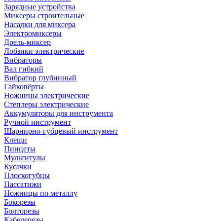
Зарядные устройства
Миксеры строительные
Насадки для миксера
Электромиксеры
Дрель-миксер
Лобзики электрические
Вибраторы
Вал гибкий
Вибратор глубинный
Гайковёрты
Ножницы электрические
Степлеры электрические
Аккумуляторы для инструмента
Ручной инструмент
Шарнирно-губцевый инструмент
Клещи
Пинцеты
Мультитулы
Кусачки
Плоскогубцы
Пассатижи
Ножницы по металлу
Бокорезы
Болторезы
Кабелерезы