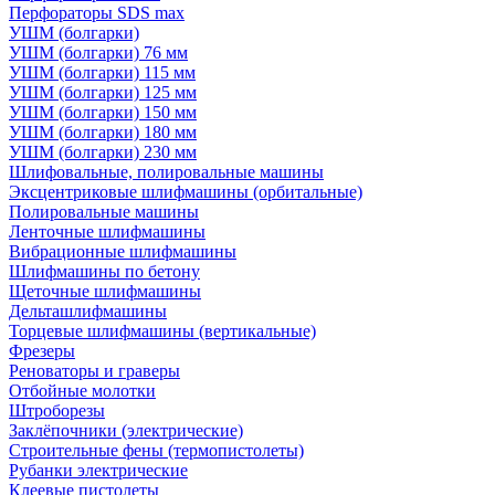
Перфораторы SDS max
УШМ (болгарки)
УШМ (болгарки) 76 мм
УШМ (болгарки) 115 мм
УШМ (болгарки) 125 мм
УШМ (болгарки) 150 мм
УШМ (болгарки) 180 мм
УШМ (болгарки) 230 мм
Шлифовальные, полировальные машины
Эксцентриковые шлифмашины (орбитальные)
Полировальные машины
Ленточные шлифмашины
Вибрационные шлифмашины
Шлифмашины по бетону
Щеточные шлифмашины
Дельташлифмашины
Торцевые шлифмашины (вертикальные)
Фрезеры
Реноваторы и граверы
Отбойные молотки
Штроборезы
Заклёпочники (электрические)
Строительные фены (термопистолеты)
Рубанки электрические
Клеевые пистолеты