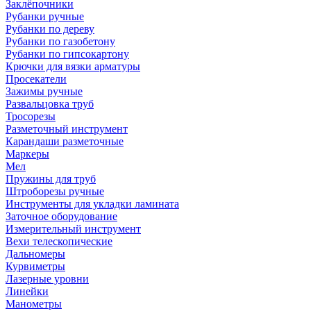
Заклёпочники
Рубанки ручные
Рубанки по дереву
Рубанки по газобетону
Рубанки по гипсокартону
Крючки для вязки арматуры
Просекатели
Зажимы ручные
Развальцовка труб
Тросорезы
Разметочный инструмент
Карандаши разметочные
Маркеры
Мел
Пружины для труб
Штроборезы ручные
Инструменты для укладки ламината
Заточное оборудование
Измерительный инструмент
Вехи телескопические
Дальномеры
Курвиметры
Лазерные уровни
Линейки
Манометры