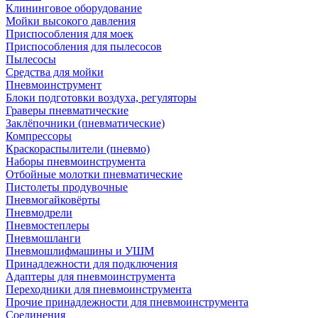
Клининговое оборудование
Мойки высокого давления
Приспособления для моек
Приспособления для пылесосов
Пылесосы
Средства для мойки
Пневмоинструмент
Блоки подготовки воздуха, регуляторы
Граверы пневматические
Заклёпочники (пневматические)
Компрессоры
Краскораспылители (пневмо)
Наборы пневмоинструмента
Отбойные молотки пневматические
Пистолеты продувочные
Пневмогайковёрты
Пневмодрели
Пневмостеплеры
Пневмошланги
Пневмошлифмашины и УШМ
Принадлежности для подключения
Адаптеры для пневмоинструмента
Переходники для пневмоинструмента
Прочие принадлежности для пневмоинструмента
Соединения