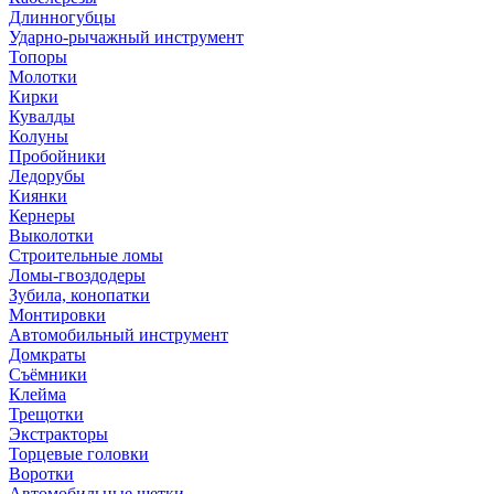
Длинногубцы
Ударно-рычажный инструмент
Топоры
Молотки
Кирки
Кувалды
Колуны
Пробойники
Ледорубы
Киянки
Кернеры
Выколотки
Строительные ломы
Ломы-гвоздодеры
Зубила, конопатки
Монтировки
Автомобильный инструмент
Домкраты
Съёмники
Клейма
Трещотки
Экстракторы
Торцевые головки
Воротки
Автомобильные щетки