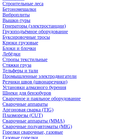
Строительные леса
Бетономешалки
Виброплиты
Вышки-туры
Генераторы (электростанции)
Грузоподъёмное оборудование
Буксировочные тросы
Крюки грузовые
Блоки и блочки
Лебёдки
Стропы текстильные
Стяжки груза
Тельферы и тали
Промышленные электродвигатели
Резчики швов (швонарезчики)
Установки алмазного бурения
Шнеки для бензобуров
Сварочное и паяльное оборудование
Сварочные аппараты
Аргоновая сварка (TIG)
Плазморезы (CUT)
Сварочные аппараты (MMA)
Сварочные полуавтоматы (MIG)
Горелки сварочные, газовые
Газовые горелки