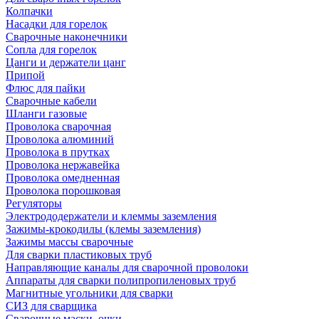
Колпачки
Насадки для горелок
Сварочные наконечники
Сопла для горелок
Цанги и держатели цанг
Припой
Флюс для пайки
Сварочные кабели
Шланги газовые
Проволока сварочная
Проволока алюминий
Проволока в прутках
Проволока нержавейка
Проволока омедненная
Проволока порошковая
Регуляторы
Электрододержатели и клеммы заземления
Зажимы-крокодилы (клемы заземления)
Зажимы массы сварочные
Для сварки пластиковых труб
Направляющие каналы для сварочной проволоки
Аппараты для сварки полипропиленовых труб
Магнитные угольники для сварки
СИЗ для сварщика
Сварочные маски, очки