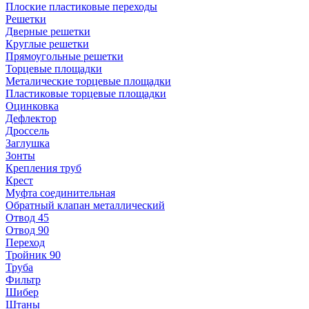
Плоские пластиковые переходы
Решетки
Дверные решетки
Круглые решетки
Прямоугольные решетки
Торцевые площадки
Металические торцевые площадки
Пластиковые торцевые площадки
Оцинковка
Дефлектор
Дроссель
Заглушка
Зонты
Крепления труб
Крест
Муфта соединительная
Обратный клапан металлический
Отвод 45
Отвод 90
Переход
Тройник 90
Труба
Фильтр
Шибер
Штаны