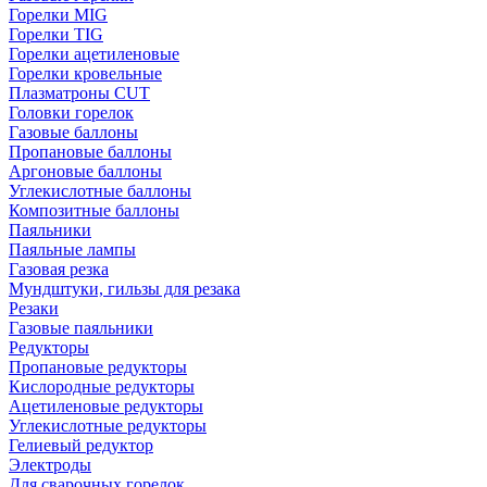
Горелки MIG
Горелки TIG
Горелки ацетиленовые
Горелки кровельные
Плазматроны CUT
Головки горелок
Газовые баллоны
Пропановые баллоны
Аргоновые баллоны
Углекислотные баллоны
Композитные баллоны
Паяльники
Паяльные лампы
Газовая резка
Мундштуки, гильзы для резака
Резаки
Газовые паяльники
Редукторы
Пропановые редукторы
Кислородные редукторы
Ацетиленовые редукторы
Углекислотные редукторы
Гелиевый редуктор
Электроды
Для сварочных горелок