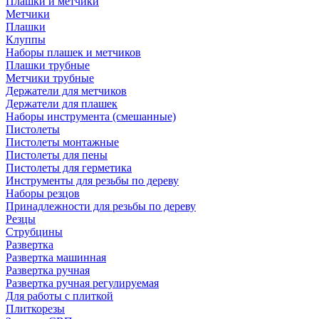
Плашки и метчики
Метчики
Плашки
Клуппы
Наборы плашек и метчиков
Плашки трубные
Метчики трубные
Держатели для метчиков
Держатели для плашек
Наборы инструмента (смешанные)
Пистолеты
Пистолеты монтажные
Пистолеты для пены
Пистолеты для герметика
Инструменты для резьбы по дереву
Наборы резцов
Принадлежности для резьбы по дереву
Резцы
Струбцины
Развертка
Развертка машинная
Развертка ручная
Развертка ручная регулируемая
Для работы с плиткой
Плиткорезы