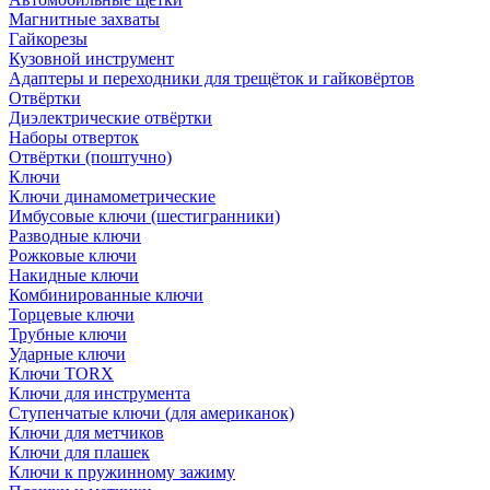
Магнитные захваты
Гайкорезы
Кузовной инструмент
Адаптеры и переходники для трещёток и гайковёртов
Отвёртки
Диэлектрические отвёртки
Наборы отверток
Отвёртки (поштучно)
Ключи
Ключи динамометрические
Имбусовые ключи (шестигранники)
Разводные ключи
Рожковые ключи
Накидные ключи
Комбинированные ключи
Торцевые ключи
Трубные ключи
Ударные ключи
Ключи TORX
Ключи для инструмента
Ступенчатые ключи (для американок)
Ключи для метчиков
Ключи для плашек
Ключи к пружинному зажиму