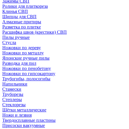
Зажимы СВП
Ролики для плиткореза
Клинья СВП
Щипцы для СВП
Алмазные притиры
Разметка по плитке
Расшифка швов (крестики) СВП
Пилы ручные
Стусла
Ножовки по дереву
Ножовки по металлу
Японские ручные пилы
Разводка для пил
Ножовки по пенобетону
Ножовки по гипсокартону
Трубогибы, полосогибы
Напильники
Стамески
Труборезы
Степлеры
Стеклорезы
Щётки металлические
Ножи и лезвия
Твердосплавные пластины
Присоски вакуумные