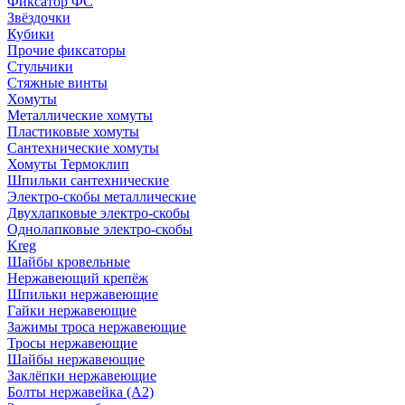
Фиксатор ФС
Звёздочки
Кубики
Прочие фиксаторы
Стульчики
Стяжные винты
Хомуты
Металлические хомуты
Пластиковые хомуты
Сантехнические хомуты
Хомуты Термоклип
Шпильки сантехнические
Электро-скобы металлические
Двухлапковые электро-скобы
Однолапковые электро-скобы
Kreg
Шайбы кровельные
Нержавеющий крепёж
Шпильки нержавеющие
Гайки нержавеющие
Зажимы троса нержавеющие
Тросы нержавеющие
Шайбы нержавеющие
Заклёпки нержавеющие
Болты нержавейка (А2)