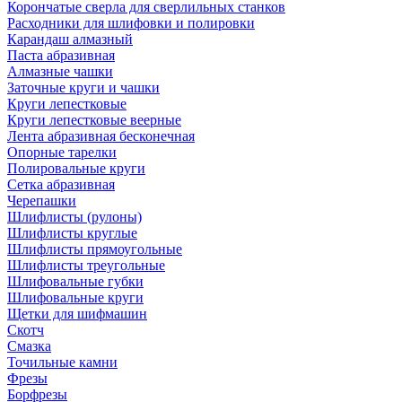
Корончатые сверла для сверлильных станков
Расходники для шлифовки и полировки
Карандаш алмазный
Паста абразивная
Алмазные чашки
Заточные круги и чашки
Круги лепестковые
Круги лепестковые веерные
Лента абразивная бесконечная
Опорные тарелки
Полировальные круги
Сетка абразивная
Черепашки
Шлифлисты (рулоны)
Шлифлисты круглые
Шлифлисты прямоугольные
Шлифлисты треугольные
Шлифовальные губки
Шлифовальные круги
Щетки для шифмашин
Скотч
Смазка
Точильные камни
Фрезы
Борфрезы