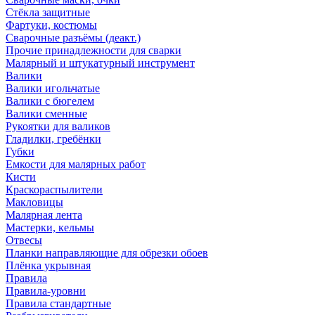
Стёкла защитные
Фартуки, костюмы
Сварочные разъёмы (деакт.)
Прочие принадлежности для сварки
Малярный и штукатурный инструмент
Валики
Валики игольчатые
Валики с бюгелем
Валики сменные
Рукоятки для валиков
Гладилки, гребёнки
Губки
Емкости для малярных работ
Кисти
Краскораспылители
Макловицы
Малярная лента
Мастерки, кельмы
Отвесы
Планки направляющие для обрезки обоев
Плёнка укрывная
Правила
Правила-уровни
Правила стандартные