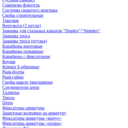
Саморезы флюгель
Системы скрытого монтажа
Скобы строительные
Такелаж
Вертлюги (2 петли)
Зажимы для стальных канатов "Duplex"/"Simplex"
Зажимы троса
Зажимы троса (втулка)
Карабины винтовые
Карабины пожарные
Карабины с фиксатором
Коуши
Крюки S-образные
Рым-болты
Рым-гайки
Скобы шакле такелажные
Соединители цепи
Талрепы
Тросы
Цепи
Фиксаторы арматуры
Защитные колпачки на арматуру
Фиксаторы арматуры «конус»
Фиксаторы арматуры «опора»