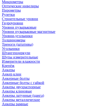
Микрометры
Оптические нивелиры
Пирометры
Рулетки
Строительные уровни
Гидроуровни
Уровни пузырьковые
Уровни пузырьковые магнитные
Уровни-угольники
Толщиномеры
Треноги (штативы)
Угольники
Штангенциркули
Щупы измерительные
Измерители влажности
Крепёж
Анкеры
Анкер клин
Анкерные болты
Анкерные болты с гайкой
Анкеры двухраспорные
Анкеры клиновые
Анкеры латунные (цанга)
Анкеры металлические
Анкеры рамные