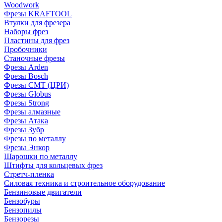
Woodwork
Фрезы KRAFTOOL
Втулки для фрезера
Наборы фрез
Пластины для фрез
Пробочники
Станочные фрезы
Фрезы Arden
Фрезы Bosch
Фрезы CMT (ЦРИ)
Фрезы Globus
Фрезы Strong
Фрезы алмазные
Фрезы Атака
Фрезы Зубр
Фрезы по металлу
Фрезы Энкор
Шарошки по металлу
Штифты для кольцевых фрез
Стретч-пленка
Силовая техника и строительное оборудование
Бензиновые двигатели
Бензобуры
Бензопилы
Бензорезы