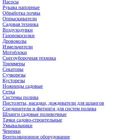
Насосы
Рукава напорные
Обработка почвы
Опрыскиватели
Садовая техника
Воздуходувки
Газонокосилки
Дровоколы
Измельчители
Мотоблоки
Снегоуборочная техника
Триммеры
Секаторы
Сучкорезы
Кусторезы
Ножницы садовые
Сетка
Системы полива
Пистолеты, насадки, дождеватели для шлангов
Соединители и фитинги для систем полива
Шланги садовые поливочные
Тачки садово-строительные
Умывальники
Черенки
Вентиляционное оборудование