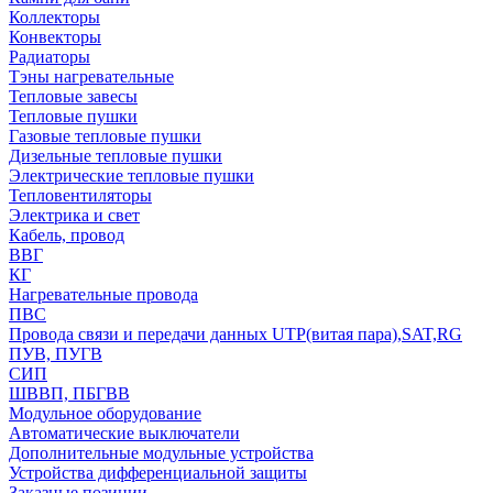
Коллекторы
Конвекторы
Радиаторы
Тэны нагревательные
Тепловые завесы
Тепловые пушки
Газовые тепловые пушки
Дизельные тепловые пушки
Электрические тепловые пушки
Тепловентиляторы
Электрика и свет
Кабель, провод
ВВГ
КГ
Нагревательные провода
ПВС
Провода связи и передачи данных UTP(витая пара),SAT,RG
ПУВ, ПУГВ
СИП
ШВВП, ПБГВВ
Модульное оборудование
Автоматические выключатели
Дополнительные модульные устройства
Устройства дифференциальной защиты
Заказные позиции