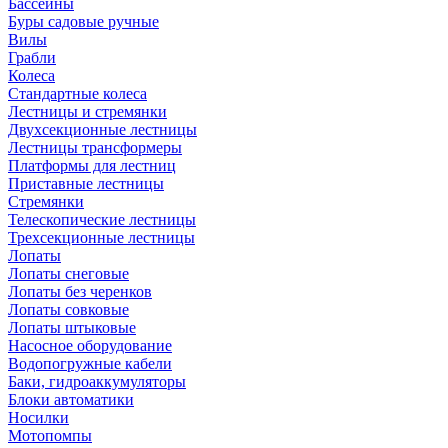
Бассейны
Буры садовые ручные
Вилы
Грабли
Колеса
Стандартные колеса
Лестницы и стремянки
Двухсекционные лестницы
Лестницы трансформеры
Платформы для лестниц
Приставные лестницы
Стремянки
Телескопические лестницы
Трехсекционные лестницы
Лопаты
Лопаты снеговые
Лопаты без черенков
Лопаты совковые
Лопаты штыковые
Насосное оборудование
Водопогружные кабели
Баки, гидроаккумуляторы
Блоки автоматики
Носилки
Мотопомпы