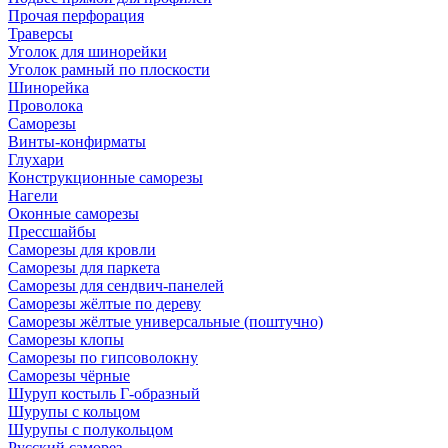
Прочая перфорация
Траверсы
Уголок для шинорейки
Уголок рамный по плоскости
Шинорейка
Проволока
Саморезы
Винты-конфирматы
Глухари
Конструкционные саморезы
Нагели
Оконные саморезы
Прессшайбы
Саморезы для кровли
Саморезы для паркета
Саморезы для сендвич-панелей
Саморезы жёлтые по дереву
Саморезы жёлтые универсальные (поштучно)
Саморезы клопы
Саморезы по гипсоволокну
Саморезы чёрные
Шуруп костыль Г-образный
Шурупы с кольцом
Шурупы с полукольцом
Русский саморез