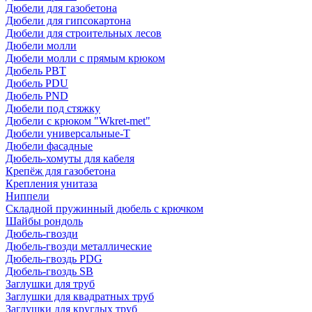
Дюбели для газобетона
Дюбели для гипсокартона
Дюбели для строительных лесов
Дюбели молли
Дюбели молли с прямым крюком
Дюбель PBT
Дюбель PDU
Дюбель PND
Дюбели под стяжку
Дюбели с крюком "Wkret-met"
Дюбели универсальные-Т
Дюбели фасадные
Дюбель-хомуты для кабеля
Крепёж для газобетона
Крепления унитаза
Ниппели
Складной пружинный дюбель с крючком
Шайбы рондоль
Дюбель-гвозди
Дюбель-гвозди металлические
Дюбель-гвоздь PDG
Дюбель-гвоздь SB
Заглушки для труб
Заглушки для квадратных труб
Заглушки для круглых труб