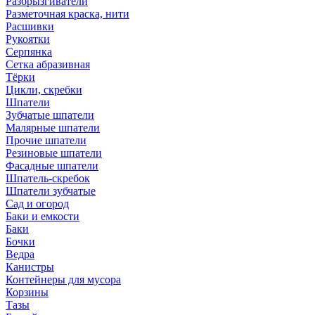
Разбрызгиватели
Разметочная краска, нити
Расшивки
Рукоятки
Серпянка
Сетка абразивная
Тёрки
Цикли, скребки
Шпатели
Зубчатые шпатели
Малярные шпатели
Прочие шпатели
Резиновые шпатели
Фасадные шпатели
Шпатель-скребок
Шпатели зубчатые
Сад и огород
Баки и емкости
Баки
Бочки
Ведра
Канистры
Контейнеры для мусора
Корзины
Тазы