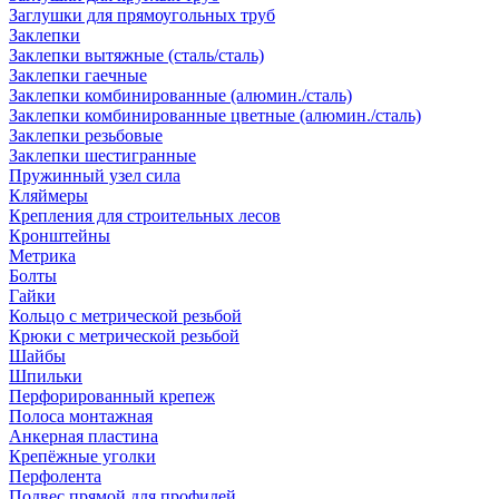
Заглушки для прямоугольных труб
Заклепки
Заклепки вытяжные (сталь/сталь)
Заклепки гаечные
Заклепки комбинированные (алюмин./сталь)
Заклепки комбинированные цветные (алюмин./сталь)
Заклепки резьбовые
Заклепки шестигранные
Пружинный узел сила
Кляймеры
Крепления для строительных лесов
Кронштейны
Метрика
Болты
Гайки
Кольцо с метрической резьбой
Крюки с метрической резьбой
Шайбы
Шпильки
Перфорированный крепеж
Полоса монтажная
Анкерная пластина
Крепёжные уголки
Перфолента
Подвес прямой для профилей