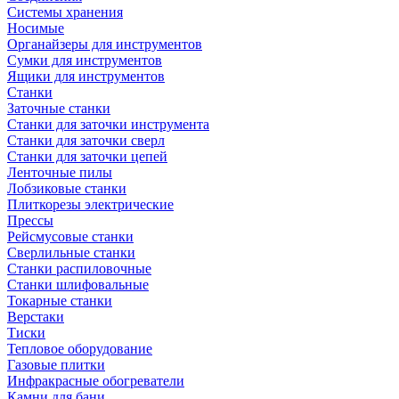
Системы хранения
Носимые
Органайзеры для инструментов
Сумки для инструментов
Ящики для инструментов
Станки
Заточные станки
Станки для заточки инструмента
Станки для заточки сверл
Станки для заточки цепей
Ленточные пилы
Лобзиковые станки
Плиткорезы электрические
Прессы
Рейсмусовые станки
Сверлильные станки
Станки распиловочные
Станки шлифовальные
Токарные станки
Верстаки
Тиски
Тепловое оборудование
Газовые плитки
Инфракрасные обогреватели
Камни для бани