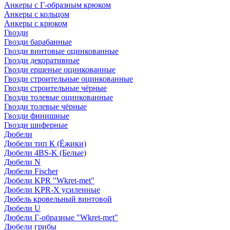
Анкеры с Г-образным крюком
Анкеры с кольцом
Анкеры с крюком
Гвозди
Гвозди барабанные
Гвозди винтовые оцинкованные
Гвозди декоративные
Гвозди ершеные оцинкованные
Гвозди строительные оцинкованные
Гвозди строительные чёрные
Гвозди толевые оцинкованные
Гвозди толевые чёрные
Гвозди финишные
Гвозди шиферные
Дюбели
Дюбели тип К (Ёжики)
Дюбели 4BS-K (Белые)
Дюбели N
Дюбели Fischer
Дюбели KPR "Wkret-met"
Дюбели KPR-Х усиленные
Дюбель кровельный винтовой
Дюбели U
Дюбели Г-образные "Wkret-met"
Дюбели грибы