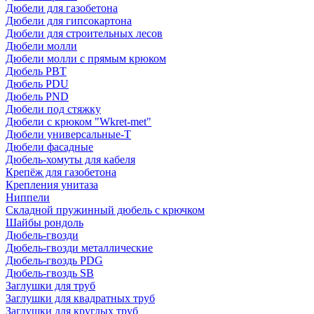
Дюбели для газобетона
Дюбели для гипсокартона
Дюбели для строительных лесов
Дюбели молли
Дюбели молли с прямым крюком
Дюбель PBT
Дюбель PDU
Дюбель PND
Дюбели под стяжку
Дюбели с крюком "Wkret-met"
Дюбели универсальные-Т
Дюбели фасадные
Дюбель-хомуты для кабеля
Крепёж для газобетона
Крепления унитаза
Ниппели
Складной пружинный дюбель с крючком
Шайбы рондоль
Дюбель-гвозди
Дюбель-гвозди металлические
Дюбель-гвоздь PDG
Дюбель-гвоздь SB
Заглушки для труб
Заглушки для квадратных труб
Заглушки для круглых труб