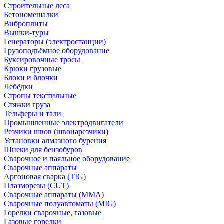
Строительные леса
Бетономешалки
Виброплиты
Вышки-туры
Генераторы (электростанции)
Грузоподъёмное оборудование
Буксировочные тросы
Крюки грузовые
Блоки и блочки
Лебёдки
Стропы текстильные
Стяжки груза
Тельферы и тали
Промышленные электродвигатели
Резчики швов (швонарезчики)
Установки алмазного бурения
Шнеки для бензобуров
Сварочное и паяльное оборудование
Сварочные аппараты
Аргоновая сварка (TIG)
Плазморезы (CUT)
Сварочные аппараты (MMA)
Сварочные полуавтоматы (MIG)
Горелки сварочные, газовые
Газовые горелки