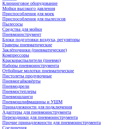
Клининговое оборудование
Мойки высокого давления
Приспособления для моек
Приспособления для пылесосов
Пылесосы
Средства для мойки
Пневмоинструмент
Блоки подготовки воздуха, регуляторы
Граверы пневматические
Заклёпочники (пневматические)
Компрессоры
Краскораспылители (пневмо)
Наборы пневмоинструмента
Отбойные молотки пневматические
Пистолеты продувочные
Пневмогайковёрты
Пневмодрели
Пневмостеплеры
Пневмошланги
Пневмошлифмашины и УШМ
Принадлежности для подключения
Адаптеры для пневмоинструмента
Переходники для пневмоинструмента
Прочие принадлежности для пневмоинструмента
Соединения