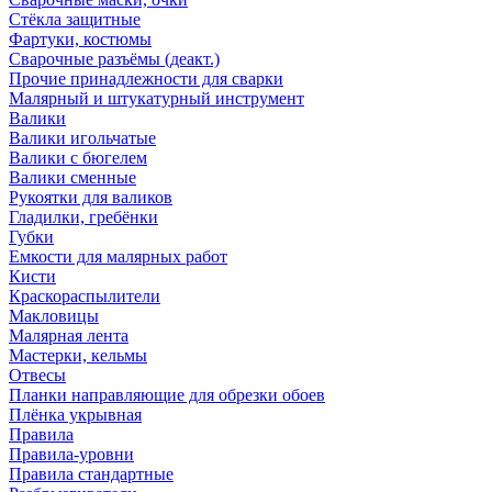
Стёкла защитные
Фартуки, костюмы
Сварочные разъёмы (деакт.)
Прочие принадлежности для сварки
Малярный и штукатурный инструмент
Валики
Валики игольчатые
Валики с бюгелем
Валики сменные
Рукоятки для валиков
Гладилки, гребёнки
Губки
Емкости для малярных работ
Кисти
Краскораспылители
Макловицы
Малярная лента
Мастерки, кельмы
Отвесы
Планки направляющие для обрезки обоев
Плёнка укрывная
Правила
Правила-уровни
Правила стандартные