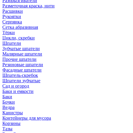
Разбрызгиватели
Разметочная краска, нити
Расшивки
Рукоятки
Серпянка
Сетка абразивная
Тёрки
Цикли, скребки
Шпатели
Зубчатые шпатели
Малярные шпатели
Прочие шпатели
Резиновые шпатели
Фасадные шпатели
Шпатель-скребок
Шпатели зубчатые
Сад и огород
Баки и емкости
Баки
Бочки
Ведра
Канистры
Контейнеры для мусора
Корзины
Тазы