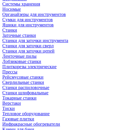
Системы хранения
Носимые
Органайзеры для инструментов
Сумки для инструментов
Ящики для инструментов
Станки
Заточные станки
Станки для заточки инструмента
Станки для заточки сверл
Станки для заточки цепей
Ленточные пилы
Лобзиковые станки
Плиткорезы электрические
Прессы
Рейсмусовые станки
Сверлильные станки
Станки распиловочные
Станки шлифовальные
Токарные станки
Верстаки
Тиски
Тепловое оборудование
Газовые плитки
Инфракрасные обогреватели
Камни для бани