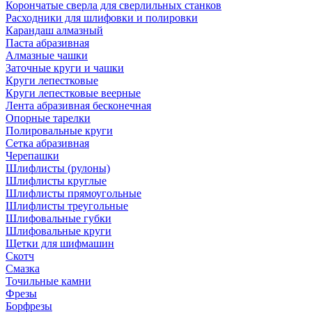
Корончатые сверла для сверлильных станков
Расходники для шлифовки и полировки
Карандаш алмазный
Паста абразивная
Алмазные чашки
Заточные круги и чашки
Круги лепестковые
Круги лепестковые веерные
Лента абразивная бесконечная
Опорные тарелки
Полировальные круги
Сетка абразивная
Черепашки
Шлифлисты (рулоны)
Шлифлисты круглые
Шлифлисты прямоугольные
Шлифлисты треугольные
Шлифовальные губки
Шлифовальные круги
Щетки для шифмашин
Скотч
Смазка
Точильные камни
Фрезы
Борфрезы