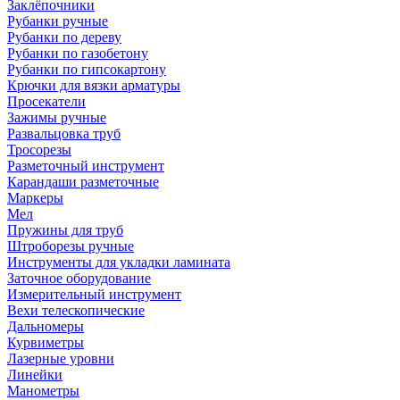
Заклёпочники
Рубанки ручные
Рубанки по дереву
Рубанки по газобетону
Рубанки по гипсокартону
Крючки для вязки арматуры
Просекатели
Зажимы ручные
Развальцовка труб
Тросорезы
Разметочный инструмент
Карандаши разметочные
Маркеры
Мел
Пружины для труб
Штроборезы ручные
Инструменты для укладки ламината
Заточное оборудование
Измерительный инструмент
Вехи телескопические
Дальномеры
Курвиметры
Лазерные уровни
Линейки
Манометры