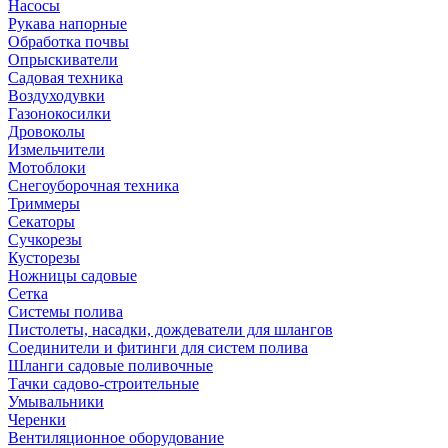
Насосы
Рукава напорные
Обработка почвы
Опрыскиватели
Садовая техника
Воздуходувки
Газонокосилки
Дровоколы
Измельчители
Мотоблоки
Снегоуборочная техника
Триммеры
Секаторы
Сучкорезы
Кусторезы
Ножницы садовые
Сетка
Системы полива
Пистолеты, насадки, дождеватели для шлангов
Соединители и фитинги для систем полива
Шланги садовые поливочные
Тачки садово-строительные
Умывальники
Черенки
Вентиляционное оборудование