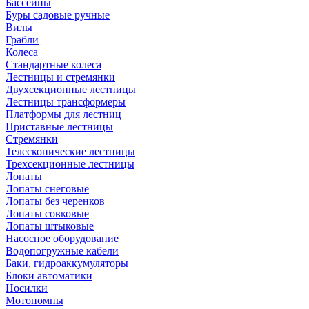
Бассейны
Буры садовые ручные
Вилы
Грабли
Колеса
Стандартные колеса
Лестницы и стремянки
Двухсекционные лестницы
Лестницы трансформеры
Платформы для лестниц
Приставные лестницы
Стремянки
Телескопические лестницы
Трехсекционные лестницы
Лопаты
Лопаты снеговые
Лопаты без черенков
Лопаты совковые
Лопаты штыковые
Насосное оборудование
Водопогружные кабели
Баки, гидроаккумуляторы
Блоки автоматики
Носилки
Мотопомпы