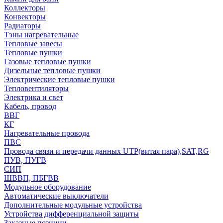
Коллекторы
Конвекторы
Радиаторы
Тэны нагревательные
Тепловые завесы
Тепловые пушки
Газовые тепловые пушки
Дизельные тепловые пушки
Электрические тепловые пушки
Тепловентиляторы
Электрика и свет
Кабель, провод
ВВГ
КГ
Нагревательные провода
ПВС
Провода связи и передачи данных UTP(витая пара),SAT,RG
ПУВ, ПУГВ
СИП
ШВВП, ПБГВВ
Модульное оборудование
Автоматические выключатели
Дополнительные модульные устройства
Устройства дифференциальной защиты
Заказные позиции