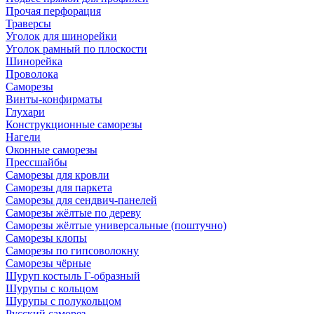
Прочая перфорация
Траверсы
Уголок для шинорейки
Уголок рамный по плоскости
Шинорейка
Проволока
Саморезы
Винты-конфирматы
Глухари
Конструкционные саморезы
Нагели
Оконные саморезы
Прессшайбы
Саморезы для кровли
Саморезы для паркета
Саморезы для сендвич-панелей
Саморезы жёлтые по дереву
Саморезы жёлтые универсальные (поштучно)
Саморезы клопы
Саморезы по гипсоволокну
Саморезы чёрные
Шуруп костыль Г-образный
Шурупы с кольцом
Шурупы с полукольцом
Русский саморез