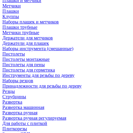
Плашки и метчики
Метчики
Плашки
Клуппы
Наборы плашек и метчиков
Плашки трубные
Метчики трубные
Держатели для метчиков
Держатели для плашек
Наборы инструмента (смешанные)
Пистолеты
Пистолеты монтажные
Пистолеты для пены
Пистолеты для герметика
Инструменты для резьбы по дереву
Наборы резцов
Принадлежности для резьбы по дереву
Резцы
Струбцины
Развертка
Развертка машинная
Развертка ручная
Развертка ручная регулируемая
Для работы с плиткой
Плиткорезы