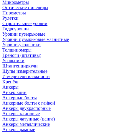
Микрометры
Оптические нивелиры
Пирометры
Рулетки
Строительные уровни
Гидроуровни
Уровни пузырьковые
Уровни пузырьковые магнитные
Уровни-угольники
Толщиномеры
Треноги (штативы)
Угольники
Штангенциркули
Щупы измерительные
Измерители влажности
Крепёж
Анкеры
Анкер клин
Анкерные болты
Анкерные болты с гайкой
Анкеры двухраспорные
Анкеры клиновые
Анкеры латунные (цанга)
Анкеры металлические
Анкеры рамные