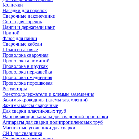
Колпачки
Насадки для горелок
Сварочные наконечники
Сопла для горелок
Цанги и держатели цанг
Припой
Флюс для пайки
Сварочные кабели
Шланги газовые
Проволока сварочная
Проволока алюминий
Проволока в прутках
Проволока нержавейка
Проволока омедненная
Проволока порошковая
Регуляторы
Электрододержатели и клеммы заземления
Зажимы-крокодилы (клемы заземления)
Зажимы массы сварочные
Для сварки пластиковых труб
Направляющие каналы для сварочной проволоки
Аппараты для сварки полипропиленовых труб
Магнитные угольники для сварки
СИЗ для сварщика
Сварочные маски, очки