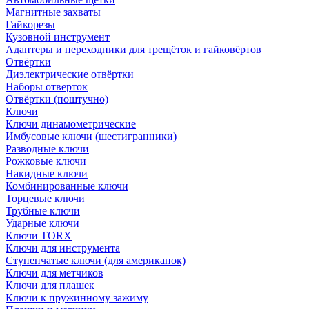
Магнитные захваты
Гайкорезы
Кузовной инструмент
Адаптеры и переходники для трещёток и гайковёртов
Отвёртки
Диэлектрические отвёртки
Наборы отверток
Отвёртки (поштучно)
Ключи
Ключи динамометрические
Имбусовые ключи (шестигранники)
Разводные ключи
Рожковые ключи
Накидные ключи
Комбинированные ключи
Торцевые ключи
Трубные ключи
Ударные ключи
Ключи TORX
Ключи для инструмента
Ступенчатые ключи (для американок)
Ключи для метчиков
Ключи для плашек
Ключи к пружинному зажиму