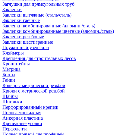
Заглушки для прямоугольных труб
Заклепки
Заклепки вытяжные (сталь/сталь)
Заклепки гаечные
Заклепки комбинированные (алюмин./сталь)
Заклепки комбинированные цветные (алюмин./сталь)
Заклепки резьбовые
Заклепки шестигранные
Пружинный узел сила
Кляймеры
Крепления для строительных лесов
Кронштейны
Метрика
Болты
Гайки
Кольцо с метрической резьбой
Крюки с метрической резьбой
Шайбы
Шпильки
Перфорированный крепеж
Полоса монтажная
Анкерная пластина
Крепёжные уголки
Перфолента
Подвес прямой для профилей