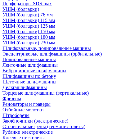
Перфораторы SDS max
УШМ (болгарки)
УШМ (болгарки) 76 мм
УШМ (болгарки) 115 мм
УШМ (болгарки) 125 мм
УШМ (болгарки) 150 мм
УШМ (болгарки) 180 мм
УШМ (болгарки) 230 мм
Шлифовальные, полировальные машины
Эксцентриковые шлифмашины (орбитальные)
Полировальные машины
Ленточные шлифмашины
Вибрационные шлифмашины
Шлифмашины по бетону
Щеточные шлифмашины
Дельташлифмашины
Торцевые шлифмашины (вертикальные)
Фрезеры
Реноваторы и граверы
Отбойные молотки
Штроборезы
Заклёпочники (электрические)
Строительные фены (термопистолеты)
Рубанки электрические
Клеевые пистолеты