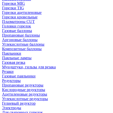
Горелки MIG
Горелки TIG
Горелки ацетиленовые
Горелки кровельные
Плазматроны CUT
Головки горелок
Газовые баллоны
Пропановые баллоны
Аргоновые баллоны
Углекислотные баллоны
Композитные баллоны
Паяльники
Паяльные лампы
Газовая резка
Мундштуки, гильзы для резака
Резаки
Газовые паяльники
Редукторы
Пропановые редукторы
Кислородные редукторы
Ацетиленовые редукторы
Углекислотные редукторы
Гелиевый редуктор
Электроды
Для сварочных горелок