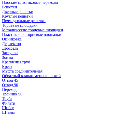
Плоские пластиковые переходы
Решетки
Дверные решетки
Круглые решетки
Прямоугольные решетки
Торцевые площадки
Металические торцевые площадки
Пластиковые торцевые площадки
Оцинковка
Дефлектор
Дроссель
Заглушка
Зонты
Крепления труб
Крест
Муфта соединительная
Обратный клапан металлический
Отвод 45
Отвод 90
Переход
Тройник 90
Труба
Фильтр
Шибер
Штаны