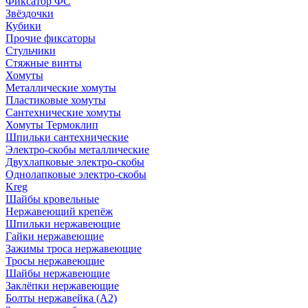
Фиксатор ФС
Звёздочки
Кубики
Прочие фиксаторы
Стульчики
Стяжные винты
Хомуты
Металлические хомуты
Пластиковые хомуты
Сантехнические хомуты
Хомуты Термоклип
Шпильки сантехнические
Электро-скобы металлические
Двухлапковые электро-скобы
Однолапковые электро-скобы
Kreg
Шайбы кровельные
Нержавеющий крепёж
Шпильки нержавеющие
Гайки нержавеющие
Зажимы троса нержавеющие
Тросы нержавеющие
Шайбы нержавеющие
Заклёпки нержавеющие
Болты нержавейка (А2)