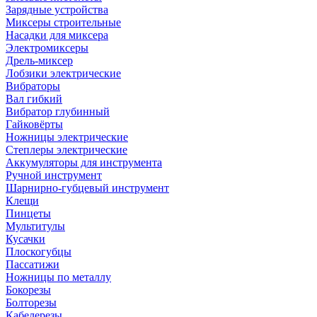
Зарядные устройства
Миксеры строительные
Насадки для миксера
Электромиксеры
Дрель-миксер
Лобзики электрические
Вибраторы
Вал гибкий
Вибратор глубинный
Гайковёрты
Ножницы электрические
Степлеры электрические
Аккумуляторы для инструмента
Ручной инструмент
Шарнирно-губцевый инструмент
Клещи
Пинцеты
Мультитулы
Кусачки
Плоскогубцы
Пассатижи
Ножницы по металлу
Бокорезы
Болторезы
Кабелерезы