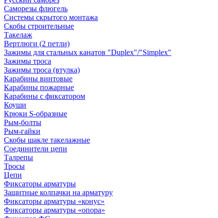
Саморезы флюгель
Системы скрытого монтажа
Скобы строительные
Такелаж
Вертлюги (2 петли)
Зажимы для стальных канатов "Duplex"/"Simplex"
Зажимы троса
Зажимы троса (втулка)
Карабины винтовые
Карабины пожарные
Карабины с фиксатором
Коуши
Крюки S-образные
Рым-болты
Рым-гайки
Скобы шакле такелажные
Соединители цепи
Талрепы
Тросы
Цепи
Фиксаторы арматуры
Защитные колпачки на арматуру
Фиксаторы арматуры «конус»
Фиксаторы арматуры «опора»