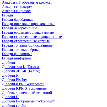
Анкеры с Г-образным крюком
Анкеры с кольцом
Анкеры с крюком
Гвозди
Гвозди барабанные
Гвозди винтовые оцинкованные
Гвозди декоративные
Гвозди ершеные оцинкованные
Гвозди строительные оцинкованные
Гвозди строительные чёрные
Гвозди толевые оцинкованные
Гвозди толевые чёрные
Гвозди финишные
Гвозди шиферные
Дюбели
Дюбели тип К (Ёжики)
Дюбели 4BS-K (Белые)
Дюбели N
Дюбели Fischer
Дюбели KPR "Wkret-met"
Дюбели KPR-Х усиленные
Дюбель кровельный винтовой
Дюбели U
Дюбели Г-образные "Wkret-met"
Дюбели грибы