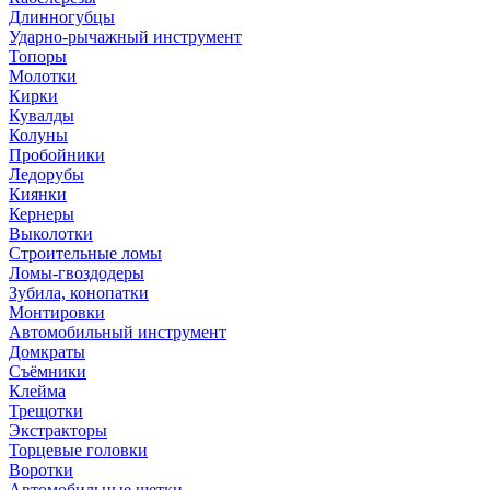
Длинногубцы
Ударно-рычажный инструмент
Топоры
Молотки
Кирки
Кувалды
Колуны
Пробойники
Ледорубы
Киянки
Кернеры
Выколотки
Строительные ломы
Ломы-гвоздодеры
Зубила, конопатки
Монтировки
Автомобильный инструмент
Домкраты
Съёмники
Клейма
Трещотки
Экстракторы
Торцевые головки
Воротки
Автомобильные щетки