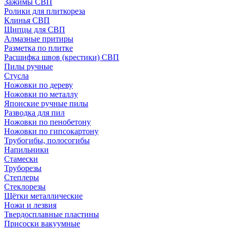
Зажимы СВП
Ролики для плиткореза
Клинья СВП
Щипцы для СВП
Алмазные притиры
Разметка по плитке
Расшифка швов (крестики) СВП
Пилы ручные
Стусла
Ножовки по дереву
Ножовки по металлу
Японские ручные пилы
Разводка для пил
Ножовки по пенобетону
Ножовки по гипсокартону
Трубогибы, полосогибы
Напильники
Стамески
Труборезы
Степлеры
Стеклорезы
Щётки металлические
Ножи и лезвия
Твердосплавные пластины
Присоски вакуумные