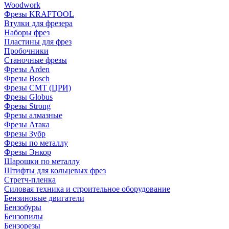
Woodwork
Фрезы KRAFTOOL
Втулки для фрезера
Наборы фрез
Пластины для фрез
Пробочники
Станочные фрезы
Фрезы Arden
Фрезы Bosch
Фрезы CMT (ЦРИ)
Фрезы Globus
Фрезы Strong
Фрезы алмазные
Фрезы Атака
Фрезы Зубр
Фрезы по металлу
Фрезы Энкор
Шарошки по металлу
Штифты для кольцевых фрез
Стретч-пленка
Силовая техника и строительное оборудование
Бензиновые двигатели
Бензобуры
Бензопилы
Бензорезы