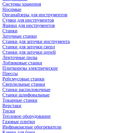
Системы хранения
Носимые
Органайзеры для инструментов
Сумки для инструментов
Ящики для инструментов
Станки
Заточные станки
Станки для заточки инструмента
Станки для заточки сверл
Станки для заточки цепей
Ленточные пилы
Лобзиковые станки
Плиткорезы электрические
Прессы
Рейсмусовые станки
Сверлильные станки
Станки распиловочные
Станки шлифовальные
Токарные станки
Верстаки
Тиски
Тепловое оборудование
Газовые плитки
Инфракрасные обогреватели
Камни для бани