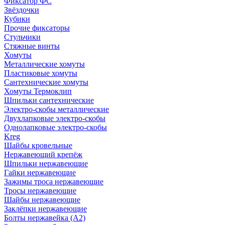
Фиксатор ФС
Звёздочки
Кубики
Прочие фиксаторы
Стульчики
Стяжные винты
Хомуты
Металлические хомуты
Пластиковые хомуты
Сантехнические хомуты
Хомуты Термоклип
Шпильки сантехнические
Электро-скобы металлические
Двухлапковые электро-скобы
Однолапковые электро-скобы
Kreg
Шайбы кровельные
Нержавеющий крепёж
Шпильки нержавеющие
Гайки нержавеющие
Зажимы троса нержавеющие
Тросы нержавеющие
Шайбы нержавеющие
Заклёпки нержавеющие
Болты нержавейка (А2)