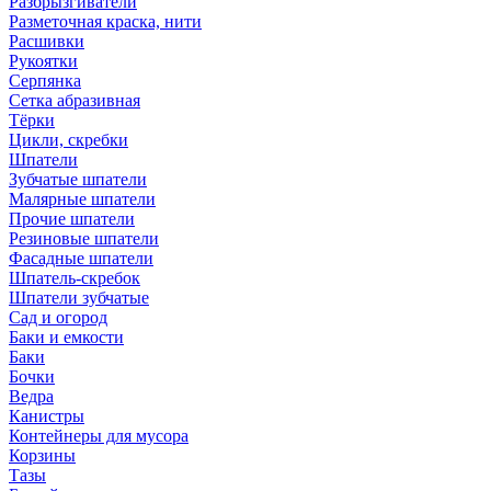
Разбрызгиватели
Разметочная краска, нити
Расшивки
Рукоятки
Серпянка
Сетка абразивная
Тёрки
Цикли, скребки
Шпатели
Зубчатые шпатели
Малярные шпатели
Прочие шпатели
Резиновые шпатели
Фасадные шпатели
Шпатель-скребок
Шпатели зубчатые
Сад и огород
Баки и емкости
Баки
Бочки
Ведра
Канистры
Контейнеры для мусора
Корзины
Тазы