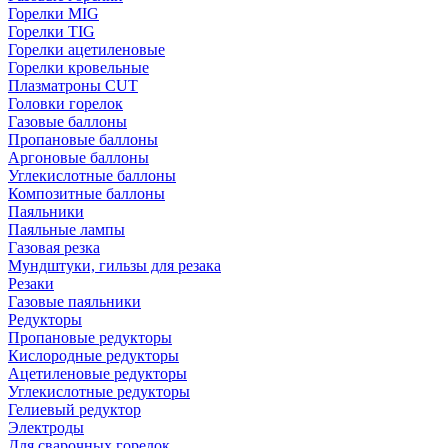
Горелки MIG
Горелки TIG
Горелки ацетиленовые
Горелки кровельные
Плазматроны CUT
Головки горелок
Газовые баллоны
Пропановые баллоны
Аргоновые баллоны
Углекислотные баллоны
Композитные баллоны
Паяльники
Паяльные лампы
Газовая резка
Мундштуки, гильзы для резака
Резаки
Газовые паяльники
Редукторы
Пропановые редукторы
Кислородные редукторы
Ацетиленовые редукторы
Углекислотные редукторы
Гелиевый редуктор
Электроды
Для сварочных горелок