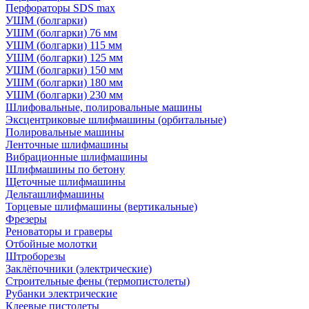
Перфораторы SDS max
УШМ (болгарки)
УШМ (болгарки) 76 мм
УШМ (болгарки) 115 мм
УШМ (болгарки) 125 мм
УШМ (болгарки) 150 мм
УШМ (болгарки) 180 мм
УШМ (болгарки) 230 мм
Шлифовальные, полировальные машины
Эксцентриковые шлифмашины (орбитальные)
Полировальные машины
Ленточные шлифмашины
Вибрационные шлифмашины
Шлифмашины по бетону
Щеточные шлифмашины
Дельташлифмашины
Торцевые шлифмашины (вертикальные)
Фрезеры
Реноваторы и граверы
Отбойные молотки
Штроборезы
Заклёпочники (электрические)
Строительные фены (термопистолеты)
Рубанки электрические
Клеевые пистолеты