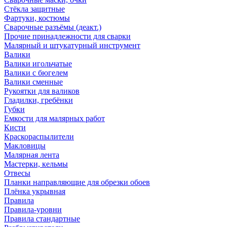
Стёкла защитные
Фартуки, костюмы
Сварочные разъёмы (деакт.)
Прочие принадлежности для сварки
Малярный и штукатурный инструмент
Валики
Валики игольчатые
Валики с бюгелем
Валики сменные
Рукоятки для валиков
Гладилки, гребёнки
Губки
Емкости для малярных работ
Кисти
Краскораспылители
Макловицы
Малярная лента
Мастерки, кельмы
Отвесы
Планки направляющие для обрезки обоев
Плёнка укрывная
Правила
Правила-уровни
Правила стандартные