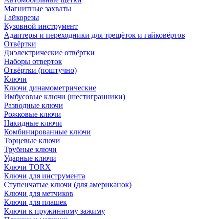
Магнитные захваты
Гайкорезы
Кузовной инструмент
Адаптеры и переходники для трещёток и гайковёртов
Отвёртки
Диэлектрические отвёртки
Наборы отверток
Отвёртки (поштучно)
Ключи
Ключи динамометрические
Имбусовые ключи (шестигранники)
Разводные ключи
Рожковые ключи
Накидные ключи
Комбинированные ключи
Торцевые ключи
Трубные ключи
Ударные ключи
Ключи TORX
Ключи для инструмента
Ступенчатые ключи (для американок)
Ключи для метчиков
Ключи для плашек
Ключи к пружинному зажиму