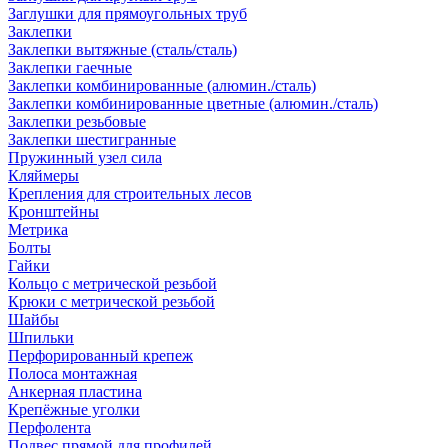
Заглушки для прямоугольных труб
Заклепки
Заклепки вытяжные (сталь/сталь)
Заклепки гаечные
Заклепки комбинированные (алюмин./сталь)
Заклепки комбинированные цветные (алюмин./сталь)
Заклепки резьбовые
Заклепки шестигранные
Пружинный узел сила
Кляймеры
Крепления для строительных лесов
Кронштейны
Метрика
Болты
Гайки
Кольцо с метрической резьбой
Крюки с метрической резьбой
Шайбы
Шпильки
Перфорированный крепеж
Полоса монтажная
Анкерная пластина
Крепёжные уголки
Перфолента
Подвес прямой для профилей