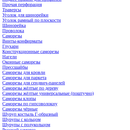
Прочая перфорация
Траверсы
Уголок для шинорейки
Уголок рамный по плоскости
Шинорейка
Проволока
Саморезы
Винты-конфирматы
Глухари
Конструкционные саморезы
Нагели
Оконные саморезы
Прессшайбы
Саморезы для кровли
Саморезы для паркета
Саморезы для сендвич-панелей
Саморезы жёлтые по дереву
Саморезы жёлтые универсальные (поштучно)
Саморезы клопы
Саморезы по гипсоволокну
Саморезы чёрные
Шуруп костыль Г-образный
Шурупы с кольцом
Шурупы с полукольцом
Русский саморез