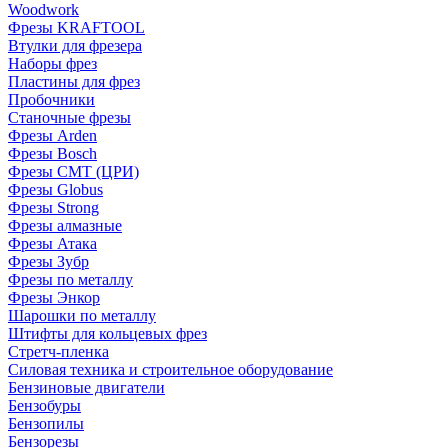
Woodwork
Фрезы KRAFTOOL
Втулки для фрезера
Наборы фрез
Пластины для фрез
Пробочники
Станочные фрезы
Фрезы Arden
Фрезы Bosch
Фрезы CMT (ЦРИ)
Фрезы Globus
Фрезы Strong
Фрезы алмазные
Фрезы Атака
Фрезы Зубр
Фрезы по металлу
Фрезы Энкор
Шарошки по металлу
Штифты для кольцевых фрез
Стретч-пленка
Силовая техника и строительное оборудование
Бензиновые двигатели
Бензобуры
Бензопилы
Бензорезы