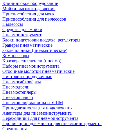
Клининговое оборудование
Мойки высокого давления
Приспособления для моек
Приспособления для пылесосов
Пылесосы
Средства для мойки
Пневмоинструмент
Блоки подготовки воздуха, регуляторы
Граверы пневматические
Заклёпочники (пневматические)
Компрессоры
Краскораспылители (пневмо)
Наборы пневмоинструмента
Отбойные молотки пневматические
Пистолеты продувочные
Пневмогайковёрты
Пневмодрели
Пневмостеплеры
Пневмошланги
Пневмошлифмашины и УШМ
Принадлежности для подключения
Адаптеры для пневмоинструмента
Переходники для пневмоинструмента
Прочие принадлежности для пневмоинструмента
Соединения