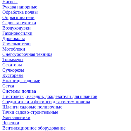
Насосы
Рукава напорные
Обработка почвы
Опрыскиватели
Садовая техника
Воздуходувки
Газонокосилки
Дровоколы
Измельчители
Мотоблоки
Снегоуборочная техника
Триммеры
Секаторы
Сучкорезы
Кусторезы
Ножницы садовые
Сетка
Системы полива
Пистолеты, насадки, дождеватели для шлангов
Соединители и фитинги для систем полива
Шланги садовые поливочные
Тачки садово-строительные
Умывальники
Черенки
Вентиляционное оборудование