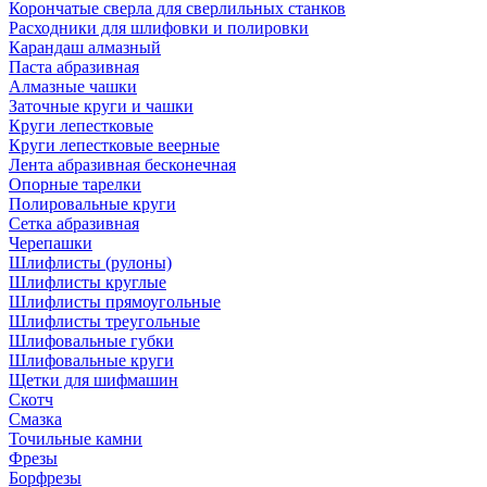
Корончатые сверла для сверлильных станков
Расходники для шлифовки и полировки
Карандаш алмазный
Паста абразивная
Алмазные чашки
Заточные круги и чашки
Круги лепестковые
Круги лепестковые веерные
Лента абразивная бесконечная
Опорные тарелки
Полировальные круги
Сетка абразивная
Черепашки
Шлифлисты (рулоны)
Шлифлисты круглые
Шлифлисты прямоугольные
Шлифлисты треугольные
Шлифовальные губки
Шлифовальные круги
Щетки для шифмашин
Скотч
Смазка
Точильные камни
Фрезы
Борфрезы