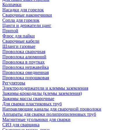
Колпачки
Насадки для горелок
Сварочные наконечники
Сопла для горелок
Цанги и держатели цанг
Припой
Флюс для пайки
Сварочные кабели
Шланги газовые
Проволока сварочная
Проволока алюминий
Проволока в прутках
Проволока нержавейка
Проволока омедненная
Проволока порошковая
Регуляторы
Электрододержатели и клеммы заземления
Зажимы-крокодилы (клемы заземления)
Зажимы массы сварочные
Для сварки пластиковых труб
Направляющие каналы для сварочной проволоки
Аппараты для сварки полипропиленовых труб
Магнитные угольники для сварки
СИЗ для сварщика
Сварочные маски, очки