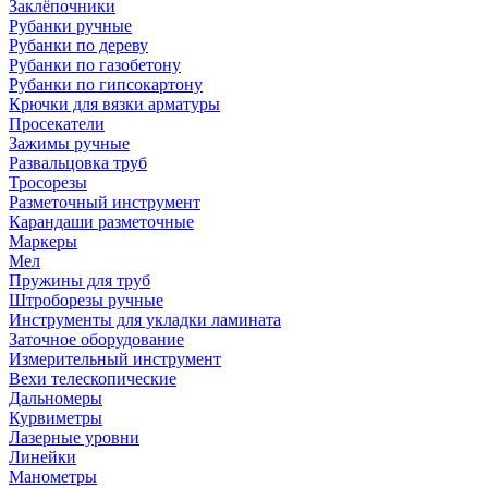
Заклёпочники
Рубанки ручные
Рубанки по дереву
Рубанки по газобетону
Рубанки по гипсокартону
Крючки для вязки арматуры
Просекатели
Зажимы ручные
Развальцовка труб
Тросорезы
Разметочный инструмент
Карандаши разметочные
Маркеры
Мел
Пружины для труб
Штроборезы ручные
Инструменты для укладки ламината
Заточное оборудование
Измерительный инструмент
Вехи телескопические
Дальномеры
Курвиметры
Лазерные уровни
Линейки
Манометры