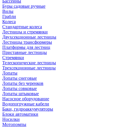
Бассейны
Буры садовые ручные
Вилы
Грабли
Колеса
Стандартные колеса
Лестницы и стремянки
Двухсекционные лестницы
Лестницы трансформеры
Платформы для лестниц
Приставные лестницы
Стремянки
Телескопические лестницы
Трехсекционные лестницы
Лопаты
Лопаты снеговые
Лопаты без черенков
Лопаты совковые
Лопаты штыковые
Насосное оборудование
Водопогружные кабели
Баки, гидроаккумуляторы
Блоки автоматики
Носилки
Мотопомпы