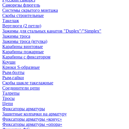
Саморезы флюгель
Системы скрытого монтажа
Скобы строительные
Такелаж
Вертлюги (2 петли)
Зажимы для стальных канатов "Duplex"/"Simplex"
Зажимы троса
Зажимы троса (втулка)
Карабины винтовые
Карабины пожарные
Карабины с фиксатором
Коуши
Крюки S-образные
Рым-болты
Рым-гайки
Скобы шакле такелажные
Соединители цепи
Талрепы
Тросы
Цепи
Фиксаторы арматуры
Защитные колпачки на арматуру
Фиксаторы арматуры «конус»
Фиксаторы арматуры «опора»