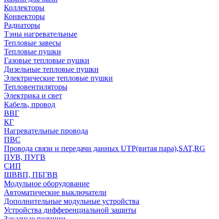
Коллекторы
Конвекторы
Радиаторы
Тэны нагревательные
Тепловые завесы
Тепловые пушки
Газовые тепловые пушки
Дизельные тепловые пушки
Электрические тепловые пушки
Тепловентиляторы
Электрика и свет
Кабель, провод
ВВГ
КГ
Нагревательные провода
ПВС
Провода связи и передачи данных UTP(витая пара),SAT,RG
ПУВ, ПУГВ
СИП
ШВВП, ПБГВВ
Модульное оборудование
Автоматические выключатели
Дополнительные модульные устройства
Устройства дифференциальной защиты
Заказные позиции