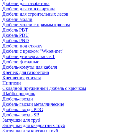
Дюбели для газобетона
Дюбели для гипсокартона
Дюбели для строительных лесов
Дюбели молли
Дюбели молли с прямым крюком
Дюбель PBT
Дюбель PDU
Дюбель PND
Дюбели под стяжку
Дюбели с крюком "Wkret-met"
Дюбели универсальные-Т
Дюбели фасадные
Дюбель-хомуты для кабеля
Крепёж для газобетона
Крепления унитаза
Ниппели
Складной пружинный дюбель с крючком
Шайбы рондоль
Дюбель-гвозди
Дюбель-гвозди металлические
Дюбель-гвоздь PDG
Дюбель-гвоздь SB
Заглушки для труб
Заглушки для квадратных труб
Заглушки для круглых труб