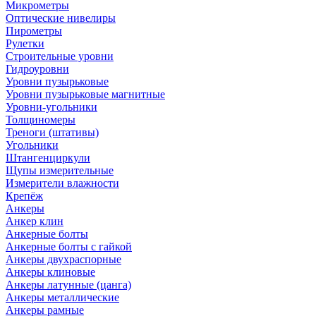
Микрометры
Оптические нивелиры
Пирометры
Рулетки
Строительные уровни
Гидроуровни
Уровни пузырьковые
Уровни пузырьковые магнитные
Уровни-угольники
Толщиномеры
Треноги (штативы)
Угольники
Штангенциркули
Щупы измерительные
Измерители влажности
Крепёж
Анкеры
Анкер клин
Анкерные болты
Анкерные болты с гайкой
Анкеры двухраспорные
Анкеры клиновые
Анкеры латунные (цанга)
Анкеры металлические
Анкеры рамные