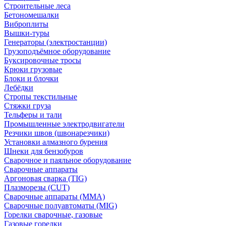
Строительные леса
Бетономешалки
Виброплиты
Вышки-туры
Генераторы (электростанции)
Грузоподъёмное оборудование
Буксировочные тросы
Крюки грузовые
Блоки и блочки
Лебёдки
Стропы текстильные
Стяжки груза
Тельферы и тали
Промышленные электродвигатели
Резчики швов (швонарезчики)
Установки алмазного бурения
Шнеки для бензобуров
Сварочное и паяльное оборудование
Сварочные аппараты
Аргоновая сварка (TIG)
Плазморезы (CUT)
Сварочные аппараты (MMA)
Сварочные полуавтоматы (MIG)
Горелки сварочные, газовые
Газовые горелки