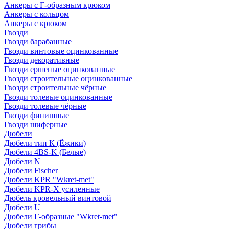
Анкеры с Г-образным крюком
Анкеры с кольцом
Анкеры с крюком
Гвозди
Гвозди барабанные
Гвозди винтовые оцинкованные
Гвозди декоративные
Гвозди ершеные оцинкованные
Гвозди строительные оцинкованные
Гвозди строительные чёрные
Гвозди толевые оцинкованные
Гвозди толевые чёрные
Гвозди финишные
Гвозди шиферные
Дюбели
Дюбели тип К (Ёжики)
Дюбели 4BS-K (Белые)
Дюбели N
Дюбели Fischer
Дюбели KPR "Wkret-met"
Дюбели KPR-Х усиленные
Дюбель кровельный винтовой
Дюбели U
Дюбели Г-образные "Wkret-met"
Дюбели грибы