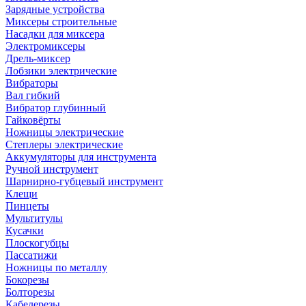
Зарядные устройства
Миксеры строительные
Насадки для миксера
Электромиксеры
Дрель-миксер
Лобзики электрические
Вибраторы
Вал гибкий
Вибратор глубинный
Гайковёрты
Ножницы электрические
Степлеры электрические
Аккумуляторы для инструмента
Ручной инструмент
Шарнирно-губцевый инструмент
Клещи
Пинцеты
Мультитулы
Кусачки
Плоскогубцы
Пассатижи
Ножницы по металлу
Бокорезы
Болторезы
Кабелерезы