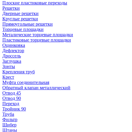
Плоские пластиковые переходы
Решетки
Дверные решетки
Круглые решетки
Прямоугольные решетки
Торцевые площадки
Металические торцевые площадки
Пластиковые торцевые площадки
Оцинковка
Дефлектор
Дроссель
Заглушка
Зонты
Крепления труб
Крест
Муфта соединительная
Обратный клапан металлический
Отвод 45
Отвод 90
Переход
Тройник 90
Труба
Фильтр
Шибер
Штаны