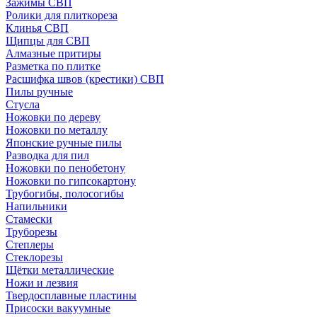
Зажимы СВП
Ролики для плиткореза
Клинья СВП
Щипцы для СВП
Алмазные притиры
Разметка по плитке
Расшифка швов (крестики) СВП
Пилы ручные
Стусла
Ножовки по дереву
Ножовки по металлу
Японские ручные пилы
Разводка для пил
Ножовки по пенобетону
Ножовки по гипсокартону
Трубогибы, полосогибы
Напильники
Стамески
Труборезы
Степлеры
Стеклорезы
Щётки металлические
Ножи и лезвия
Твердосплавные пластины
Присоски вакуумные