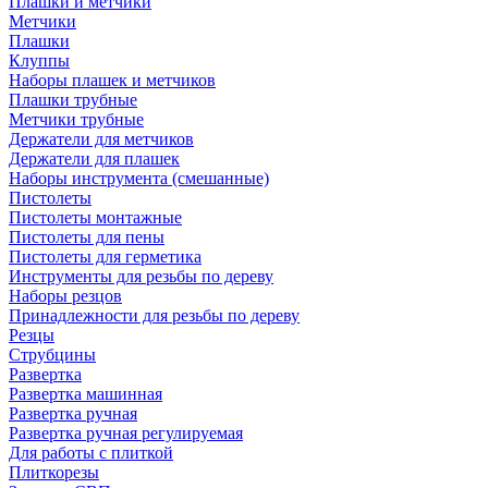
Плашки и метчики
Метчики
Плашки
Клуппы
Наборы плашек и метчиков
Плашки трубные
Метчики трубные
Держатели для метчиков
Держатели для плашек
Наборы инструмента (смешанные)
Пистолеты
Пистолеты монтажные
Пистолеты для пены
Пистолеты для герметика
Инструменты для резьбы по дереву
Наборы резцов
Принадлежности для резьбы по дереву
Резцы
Струбцины
Развертка
Развертка машинная
Развертка ручная
Развертка ручная регулируемая
Для работы с плиткой
Плиткорезы