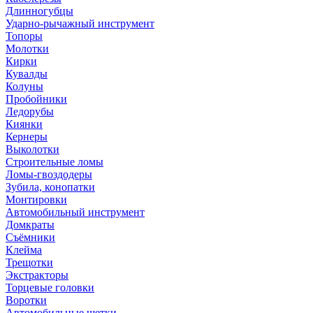
Длинногубцы
Ударно-рычажный инструмент
Топоры
Молотки
Кирки
Кувалды
Колуны
Пробойники
Ледорубы
Киянки
Кернеры
Выколотки
Строительные ломы
Ломы-гвоздодеры
Зубила, конопатки
Монтировки
Автомобильный инструмент
Домкраты
Съёмники
Клейма
Трещотки
Экстракторы
Торцевые головки
Воротки
Автомобильные щетки