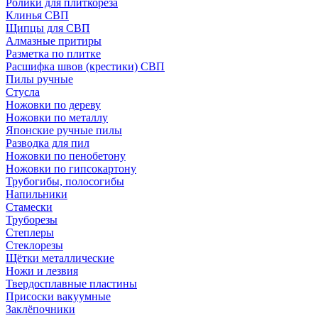
Ролики для плиткореза
Клинья СВП
Щипцы для СВП
Алмазные притиры
Разметка по плитке
Расшифка швов (крестики) СВП
Пилы ручные
Стусла
Ножовки по дереву
Ножовки по металлу
Японские ручные пилы
Разводка для пил
Ножовки по пенобетону
Ножовки по гипсокартону
Трубогибы, полосогибы
Напильники
Стамески
Труборезы
Степлеры
Стеклорезы
Щётки металлические
Ножи и лезвия
Твердосплавные пластины
Присоски вакуумные
Заклёпочники