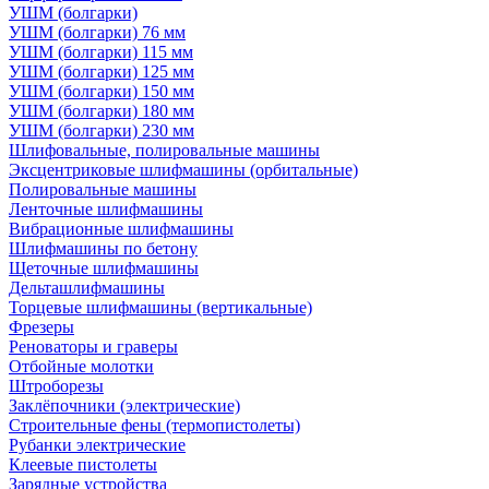
УШМ (болгарки)
УШМ (болгарки) 76 мм
УШМ (болгарки) 115 мм
УШМ (болгарки) 125 мм
УШМ (болгарки) 150 мм
УШМ (болгарки) 180 мм
УШМ (болгарки) 230 мм
Шлифовальные, полировальные машины
Эксцентриковые шлифмашины (орбитальные)
Полировальные машины
Ленточные шлифмашины
Вибрационные шлифмашины
Шлифмашины по бетону
Щеточные шлифмашины
Дельташлифмашины
Торцевые шлифмашины (вертикальные)
Фрезеры
Реноваторы и граверы
Отбойные молотки
Штроборезы
Заклёпочники (электрические)
Строительные фены (термопистолеты)
Рубанки электрические
Клеевые пистолеты
Зарядные устройства