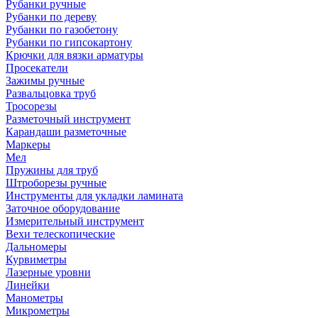
Рубанки ручные
Рубанки по дереву
Рубанки по газобетону
Рубанки по гипсокартону
Крючки для вязки арматуры
Просекатели
Зажимы ручные
Развальцовка труб
Тросорезы
Разметочный инструмент
Карандаши разметочные
Маркеры
Мел
Пружины для труб
Штроборезы ручные
Инструменты для укладки ламината
Заточное оборудование
Измерительный инструмент
Вехи телескопические
Дальномеры
Курвиметры
Лазерные уровни
Линейки
Манометры
Микрометры