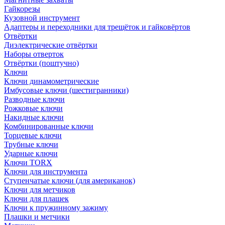
Гайкорезы
Кузовной инструмент
Адаптеры и переходники для трещёток и гайковёртов
Отвёртки
Диэлектрические отвёртки
Наборы отверток
Отвёртки (поштучно)
Ключи
Ключи динамометрические
Имбусовые ключи (шестигранники)
Разводные ключи
Рожковые ключи
Накидные ключи
Комбинированные ключи
Торцевые ключи
Трубные ключи
Ударные ключи
Ключи TORX
Ключи для инструмента
Ступенчатые ключи (для американок)
Ключи для метчиков
Ключи для плашек
Ключи к пружинному зажиму
Плашки и метчики