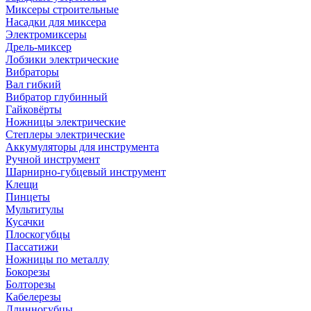
Миксеры строительные
Насадки для миксера
Электромиксеры
Дрель-миксер
Лобзики электрические
Вибраторы
Вал гибкий
Вибратор глубинный
Гайковёрты
Ножницы электрические
Степлеры электрические
Аккумуляторы для инструмента
Ручной инструмент
Шарнирно-губцевый инструмент
Клещи
Пинцеты
Мультитулы
Кусачки
Плоскогубцы
Пассатижи
Ножницы по металлу
Бокорезы
Болторезы
Кабелерезы
Длинногубцы