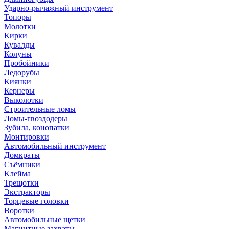
Ударно-рычажный инструмент
Топоры
Молотки
Кирки
Кувалды
Колуны
Пробойники
Ледорубы
Киянки
Кернеры
Выколотки
Строительные ломы
Ломы-гвоздодеры
Зубила, конопатки
Монтировки
Автомобильный инструмент
Домкраты
Съёмники
Клейма
Трещотки
Экстракторы
Торцевые головки
Воротки
Автомобильные щетки
Магнитные захваты