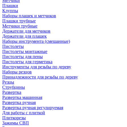
Метчики
Плашки
Клуппы
Наборы плашек и метчиков
Плашки трубные
Метчики трубные
Держатели для метчиков
Держатели для плашек
Наборы инструмента (смешанные)
Пистолеты
Пистолеты монтажные
Пистолеты для пены
Пистолеты для герметика
Инструменты для резьбы по дереву
Наборы резцов
Принадлежности для резьбы по дереву
Резцы
Струбцины
Развертка
Развертка машинная
Развертка ручная
Развертка ручная регулируемая
Для работы с плиткой
Плиткорезы
Зажимы СВП