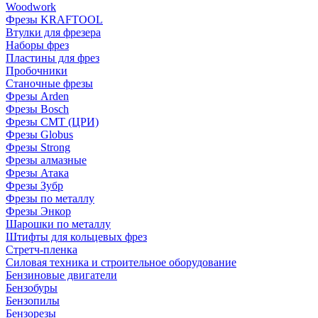
Woodwork
Фрезы KRAFTOOL
Втулки для фрезера
Наборы фрез
Пластины для фрез
Пробочники
Станочные фрезы
Фрезы Arden
Фрезы Bosch
Фрезы CMT (ЦРИ)
Фрезы Globus
Фрезы Strong
Фрезы алмазные
Фрезы Атака
Фрезы Зубр
Фрезы по металлу
Фрезы Энкор
Шарошки по металлу
Штифты для кольцевых фрез
Стретч-пленка
Силовая техника и строительное оборудование
Бензиновые двигатели
Бензобуры
Бензопилы
Бензорезы