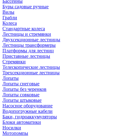
Бассейны
Буры садовые ручные
Вилы
Грабли
Колеса
Стандартные колеса
Лестницы и стремянки
Двухсекционные лестницы
Лестницы трансформеры
Платформы для лестниц
Приставные лестницы
Стремянки
Телескопические лестницы
Трехсекционные лестницы
Лопаты
Лопаты снеговые
Лопаты без черенков
Лопаты совковые
Лопаты штыковые
Насосное оборудование
Водопогружные кабели
Баки, гидроаккумуляторы
Блоки автоматики
Носилки
Мотопомпы