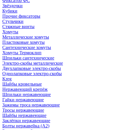
Фиксатор ФС
Звёздочки
Кубики
Прочие фиксаторы
Стульчики
Стяжные винты
Хомуты
Металлические хомуты
Пластиковые хомуты
Сантехнические хомуты
Хомуты Термоклип
Шпильки сантехнические
Электро-скобы металлические
Двухлапковые электро-скобы
Однолапковые электро-скобы
Kreg
Шайбы кровельные
Нержавеющий крепёж
Шпильки нержавеющие
Гайки нержавеющие
Зажимы троса нержавеющие
Тросы нержавеющие
Шайбы нержавеющие
Заклёпки нержавеющие
Болты нержавейка (А2)