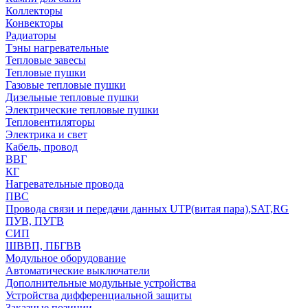
Коллекторы
Конвекторы
Радиаторы
Тэны нагревательные
Тепловые завесы
Тепловые пушки
Газовые тепловые пушки
Дизельные тепловые пушки
Электрические тепловые пушки
Тепловентиляторы
Электрика и свет
Кабель, провод
ВВГ
КГ
Нагревательные провода
ПВС
Провода связи и передачи данных UTP(витая пара),SAT,RG
ПУВ, ПУГВ
СИП
ШВВП, ПБГВВ
Модульное оборудование
Автоматические выключатели
Дополнительные модульные устройства
Устройства дифференциальной защиты
Заказные позиции