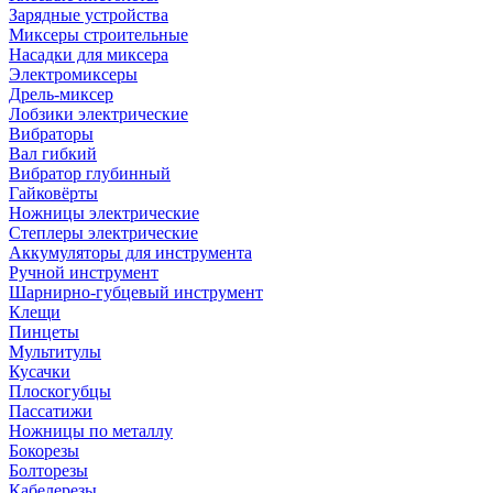
Зарядные устройства
Миксеры строительные
Насадки для миксера
Электромиксеры
Дрель-миксер
Лобзики электрические
Вибраторы
Вал гибкий
Вибратор глубинный
Гайковёрты
Ножницы электрические
Степлеры электрические
Аккумуляторы для инструмента
Ручной инструмент
Шарнирно-губцевый инструмент
Клещи
Пинцеты
Мультитулы
Кусачки
Плоскогубцы
Пассатижи
Ножницы по металлу
Бокорезы
Болторезы
Кабелерезы