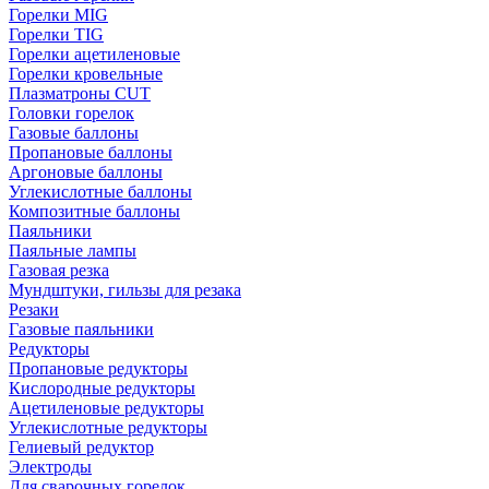
Горелки MIG
Горелки TIG
Горелки ацетиленовые
Горелки кровельные
Плазматроны CUT
Головки горелок
Газовые баллоны
Пропановые баллоны
Аргоновые баллоны
Углекислотные баллоны
Композитные баллоны
Паяльники
Паяльные лампы
Газовая резка
Мундштуки, гильзы для резака
Резаки
Газовые паяльники
Редукторы
Пропановые редукторы
Кислородные редукторы
Ацетиленовые редукторы
Углекислотные редукторы
Гелиевый редуктор
Электроды
Для сварочных горелок