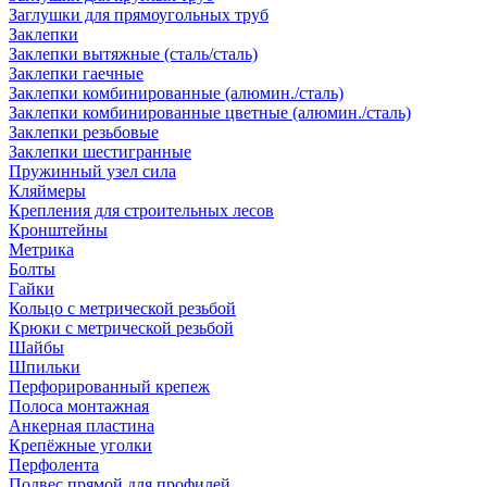
Заглушки для прямоугольных труб
Заклепки
Заклепки вытяжные (сталь/сталь)
Заклепки гаечные
Заклепки комбинированные (алюмин./сталь)
Заклепки комбинированные цветные (алюмин./сталь)
Заклепки резьбовые
Заклепки шестигранные
Пружинный узел сила
Кляймеры
Крепления для строительных лесов
Кронштейны
Метрика
Болты
Гайки
Кольцо с метрической резьбой
Крюки с метрической резьбой
Шайбы
Шпильки
Перфорированный крепеж
Полоса монтажная
Анкерная пластина
Крепёжные уголки
Перфолента
Подвес прямой для профилей