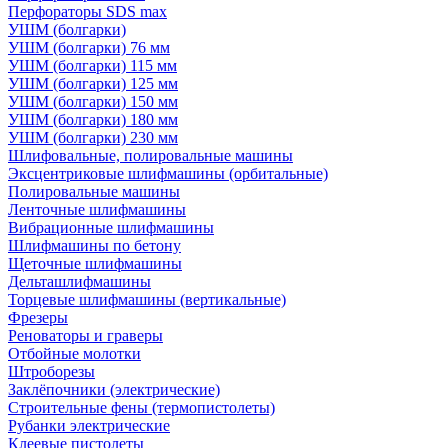
Перфораторы SDS max
УШМ (болгарки)
УШМ (болгарки) 76 мм
УШМ (болгарки) 115 мм
УШМ (болгарки) 125 мм
УШМ (болгарки) 150 мм
УШМ (болгарки) 180 мм
УШМ (болгарки) 230 мм
Шлифовальные, полировальные машины
Эксцентриковые шлифмашины (орбитальные)
Полировальные машины
Ленточные шлифмашины
Вибрационные шлифмашины
Шлифмашины по бетону
Щеточные шлифмашины
Дельташлифмашины
Торцевые шлифмашины (вертикальные)
Фрезеры
Реноваторы и граверы
Отбойные молотки
Штроборезы
Заклёпочники (электрические)
Строительные фены (термопистолеты)
Рубанки электрические
Клеевые пистолеты