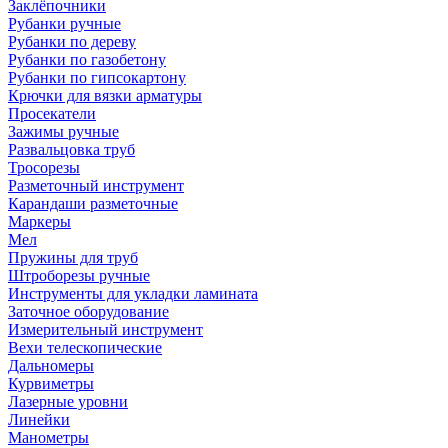
Заклёпочники
Рубанки ручные
Рубанки по дереву
Рубанки по газобетону
Рубанки по гипсокартону
Крючки для вязки арматуры
Просекатели
Зажимы ручные
Развальцовка труб
Тросорезы
Разметочный инструмент
Карандаши разметочные
Маркеры
Мел
Пружины для труб
Штроборезы ручные
Инструменты для укладки ламината
Заточное оборудование
Измерительный инструмент
Вехи телескопические
Дальномеры
Курвиметры
Лазерные уровни
Линейки
Манометры