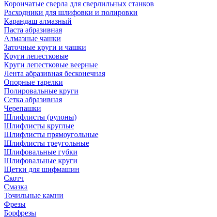
Корончатые сверла для сверлильных станков
Расходники для шлифовки и полировки
Карандаш алмазный
Паста абразивная
Алмазные чашки
Заточные круги и чашки
Круги лепестковые
Круги лепестковые веерные
Лента абразивная бесконечная
Опорные тарелки
Полировальные круги
Сетка абразивная
Черепашки
Шлифлисты (рулоны)
Шлифлисты круглые
Шлифлисты прямоугольные
Шлифлисты треугольные
Шлифовальные губки
Шлифовальные круги
Щетки для шифмашин
Скотч
Смазка
Точильные камни
Фрезы
Борфрезы