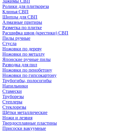
Зажимы СВП
Ролики для плиткореза
Клинья СВП
Щипцы для СВП
Алмазные притиры
Разметка по плитке
Расшифка швов (крестики) СВП
Пилы ручные
Стусла
Ножовки по дереву
Ножовки по металлу
Японские ручные пилы
Разводка для пил
Ножовки по пенобетону
Ножовки по гипсокартону
Трубогибы, полосогибы
Напильники
Стамески
Труборезы
Степлеры
Стеклорезы
Щётки металлические
Ножи и лезвия
Твердосплавные пластины
Присоски вакуумные