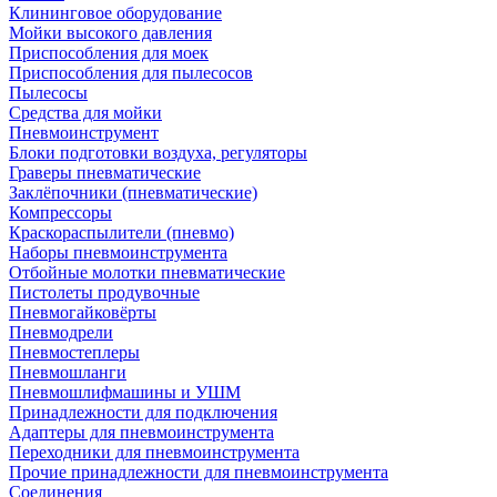
Клининговое оборудование
Мойки высокого давления
Приспособления для моек
Приспособления для пылесосов
Пылесосы
Средства для мойки
Пневмоинструмент
Блоки подготовки воздуха, регуляторы
Граверы пневматические
Заклёпочники (пневматические)
Компрессоры
Краскораспылители (пневмо)
Наборы пневмоинструмента
Отбойные молотки пневматические
Пистолеты продувочные
Пневмогайковёрты
Пневмодрели
Пневмостеплеры
Пневмошланги
Пневмошлифмашины и УШМ
Принадлежности для подключения
Адаптеры для пневмоинструмента
Переходники для пневмоинструмента
Прочие принадлежности для пневмоинструмента
Соединения