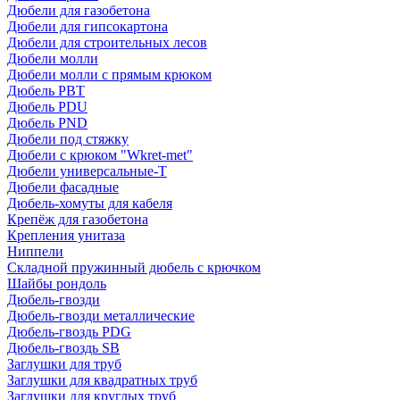
Дюбели для газобетона
Дюбели для гипсокартона
Дюбели для строительных лесов
Дюбели молли
Дюбели молли с прямым крюком
Дюбель PBT
Дюбель PDU
Дюбель PND
Дюбели под стяжку
Дюбели с крюком "Wkret-met"
Дюбели универсальные-Т
Дюбели фасадные
Дюбель-хомуты для кабеля
Крепёж для газобетона
Крепления унитаза
Ниппели
Складной пружинный дюбель с крючком
Шайбы рондоль
Дюбель-гвозди
Дюбель-гвозди металлические
Дюбель-гвоздь PDG
Дюбель-гвоздь SB
Заглушки для труб
Заглушки для квадратных труб
Заглушки для круглых труб