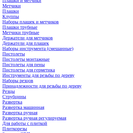
Плашки и метчики
Метчики
Плашки
Клуппы
Наборы плашек и метчиков
Плашки трубные
Метчики трубные
Держатели для метчиков
Держатели для плашек
Наборы инструмента (смешанные)
Пистолеты
Пистолеты монтажные
Пистолеты для пены
Пистолеты для герметика
Инструменты для резьбы по дереву
Наборы резцов
Принадлежности для резьбы по дереву
Резцы
Струбцины
Развертка
Развертка машинная
Развертка ручная
Развертка ручная регулируемая
Для работы с плиткой
Плиткорезы