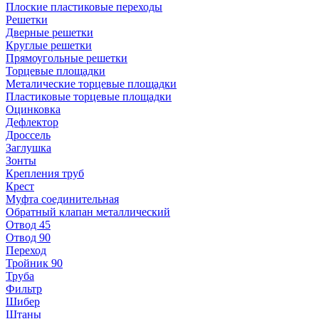
Плоские пластиковые переходы
Решетки
Дверные решетки
Круглые решетки
Прямоугольные решетки
Торцевые площадки
Металические торцевые площадки
Пластиковые торцевые площадки
Оцинковка
Дефлектор
Дроссель
Заглушка
Зонты
Крепления труб
Крест
Муфта соединительная
Обратный клапан металлический
Отвод 45
Отвод 90
Переход
Тройник 90
Труба
Фильтр
Шибер
Штаны