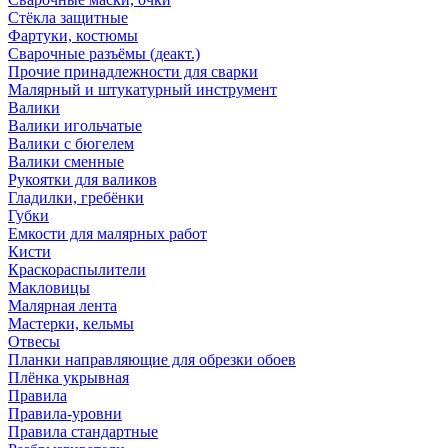
Стёкла защитные
Фартуки, костюмы
Сварочные разъёмы (деакт.)
Прочие принадлежности для сварки
Малярный и штукатурный инструмент
Валики
Валики игольчатые
Валики с бюгелем
Валики сменные
Рукоятки для валиков
Гладилки, гребёнки
Губки
Емкости для малярных работ
Кисти
Краскораспылители
Макловицы
Малярная лента
Мастерки, кельмы
Отвесы
Планки направляющие для обрезки обоев
Плёнка укрывная
Правила
Правила-уровни
Правила стандартные