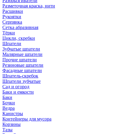
Разбрызгиватели
Разметочная краска, нити
Расшивки
Рукоятки
Серпянка
Сетка абразивная
Тёрки
Цикли, скребки
Шпатели
Зубчатые шпатели
Малярные шпатели
Прочие шпатели
Резиновые шпатели
Фасадные шпатели
Шпатель-скребок
Шпатели зубчатые
Сад и огород
Баки и емкости
Баки
Бочки
Ведра
Канистры
Контейнеры для мусора
Корзины
Тазы