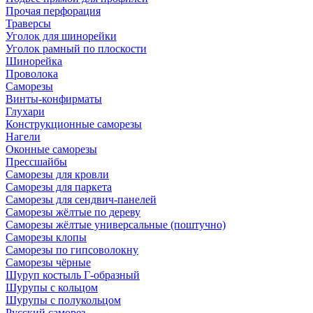
Прочая перфорация
Траверсы
Уголок для шинорейки
Уголок рамный по плоскости
Шинорейка
Проволока
Саморезы
Винты-конфирматы
Глухари
Конструкционные саморезы
Нагели
Оконные саморезы
Прессшайбы
Саморезы для кровли
Саморезы для паркета
Саморезы для сендвич-панелей
Саморезы жёлтые по дереву
Саморезы жёлтые универсальные (поштучно)
Саморезы клопы
Саморезы по гипсоволокну
Саморезы чёрные
Шуруп костыль Г-образный
Шурупы с кольцом
Шурупы с полукольцом
Русский саморез