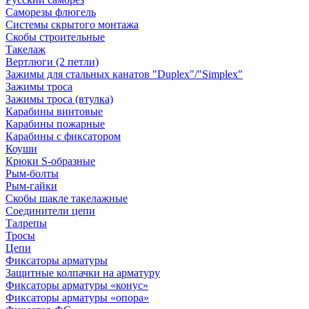
Саморезы флюгель
Системы скрытого монтажа
Скобы строительные
Такелаж
Вертлюги (2 петли)
Зажимы для стальных канатов "Duplex"/"Simplex"
Зажимы троса
Зажимы троса (втулка)
Карабины винтовые
Карабины пожарные
Карабины с фиксатором
Коуши
Крюки S-образные
Рым-болты
Рым-гайки
Скобы шакле такелажные
Соединители цепи
Талрепы
Тросы
Цепи
Фиксаторы арматуры
Защитные колпачки на арматуру
Фиксаторы арматуры «конус»
Фиксаторы арматуры «опора»