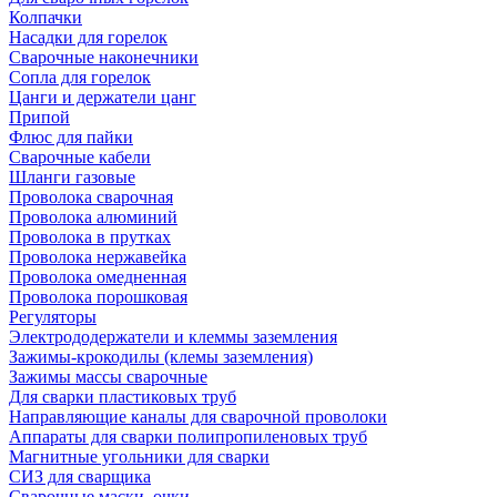
Колпачки
Насадки для горелок
Сварочные наконечники
Сопла для горелок
Цанги и держатели цанг
Припой
Флюс для пайки
Сварочные кабели
Шланги газовые
Проволока сварочная
Проволока алюминий
Проволока в прутках
Проволока нержавейка
Проволока омедненная
Проволока порошковая
Регуляторы
Электрододержатели и клеммы заземления
Зажимы-крокодилы (клемы заземления)
Зажимы массы сварочные
Для сварки пластиковых труб
Направляющие каналы для сварочной проволоки
Аппараты для сварки полипропиленовых труб
Магнитные угольники для сварки
СИЗ для сварщика
Сварочные маски, очки