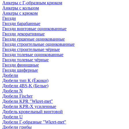
Анкеры с Г-образным крюком
Анкеры с кольцом
Анкеры с крюком
Гвозди
Гвозди барабанные
Гвозди винтовые оцинкованные
Гвозди декоративные
Гвозди ершеные оцинкованные
Гвозди строительные оцинкованные
Гвозди строительные чёрные
Гвозди толевые оцинкованные
Гвозди толевые чёрные
Гвозди финишные
Гвозди шиферные
Дюбели
Дюбели тип К (Ёжики)
Дюбели 4BS-K (Белые)
Дюбели N
Дюбели Fischer
Дюбели KPR "Wkret-met"
Дюбели KPR-Х усиленные
Дюбель кровельный винтовой
Дюбели U
Дюбели Г-образные "Wkret-met"
Дюбели грибы