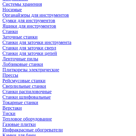
Системы хранения
Носимые
Органайзеры для инструментов
Сумки для инструментов
Ящики для инструментов
Станки
Заточные станки
Станки для заточки инструмента
Станки для заточки сверл
Станки для заточки цепей
Ленточные пилы
Лобзиковые станки
Плиткорезы электрические
Прессы
Рейсмусовые станки
Сверлильные станки
Станки распиловочные
Станки шлифовальные
Токарные станки
Верстаки
Тиски
Тепловое оборудование
Газовые плитки
Инфракрасные обогреватели
Камни для бани