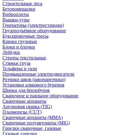
Строительные леса
Бетономешалки
Виброплиты
Вышки-туры
Генераторы (электростанции)
Грузоподъёмное оборудование
Буксировочные тросы
Крюки грузовые
Блоки и блочки
Лебёдки
Стропы текстильные
Стяжки груза
Тельферы и тали
Промышленные электродвигатели
Резчики швов (швонарезчики)
Установки алмазного бурения
Шнеки для бензобуров
Сварочное и паяльное оборудование
Сварочные аппараты
Аргоновая сварка (TIG)
Плазморезы (CUT)
Сварочные аппараты (MMA)
Сварочные полуавтоматы (MIG)
Горелки сварочные, газовые
Газовые горелки