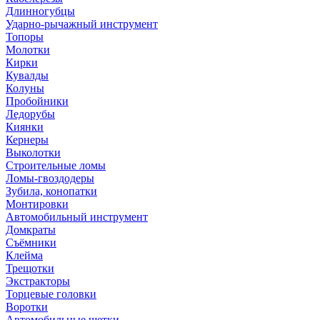
Длинногубцы
Ударно-рычажный инструмент
Топоры
Молотки
Кирки
Кувалды
Колуны
Пробойники
Ледорубы
Киянки
Кернеры
Выколотки
Строительные ломы
Ломы-гвоздодеры
Зубила, конопатки
Монтировки
Автомобильный инструмент
Домкраты
Съёмники
Клейма
Трещотки
Экстракторы
Торцевые головки
Воротки
Автомобильные щетки