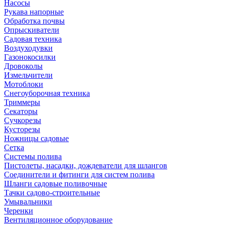
Насосы
Рукава напорные
Обработка почвы
Опрыскиватели
Садовая техника
Воздуходувки
Газонокосилки
Дровоколы
Измельчители
Мотоблоки
Снегоуборочная техника
Триммеры
Секаторы
Сучкорезы
Кусторезы
Ножницы садовые
Сетка
Системы полива
Пистолеты, насадки, дождеватели для шлангов
Соединители и фитинги для систем полива
Шланги садовые поливочные
Тачки садово-строительные
Умывальники
Черенки
Вентиляционное оборудование