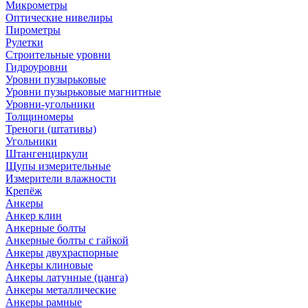
Микрометры
Оптические нивелиры
Пирометры
Рулетки
Строительные уровни
Гидроуровни
Уровни пузырьковые
Уровни пузырьковые магнитные
Уровни-угольники
Толщиномеры
Треноги (штативы)
Угольники
Штангенциркули
Щупы измерительные
Измерители влажности
Крепёж
Анкеры
Анкер клин
Анкерные болты
Анкерные болты с гайкой
Анкеры двухраспорные
Анкеры клиновые
Анкеры латунные (цанга)
Анкеры металлические
Анкеры рамные