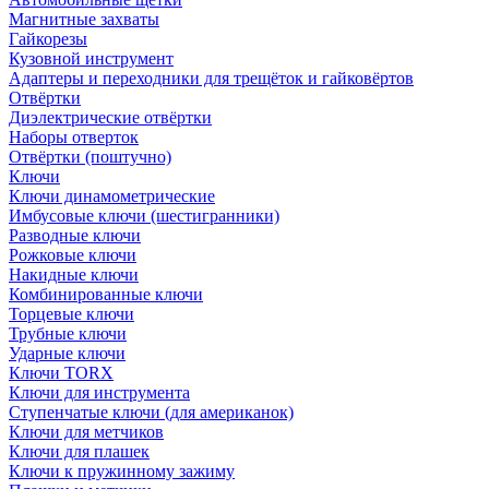
Магнитные захваты
Гайкорезы
Кузовной инструмент
Адаптеры и переходники для трещёток и гайковёртов
Отвёртки
Диэлектрические отвёртки
Наборы отверток
Отвёртки (поштучно)
Ключи
Ключи динамометрические
Имбусовые ключи (шестигранники)
Разводные ключи
Рожковые ключи
Накидные ключи
Комбинированные ключи
Торцевые ключи
Трубные ключи
Ударные ключи
Ключи TORX
Ключи для инструмента
Ступенчатые ключи (для американок)
Ключи для метчиков
Ключи для плашек
Ключи к пружинному зажиму