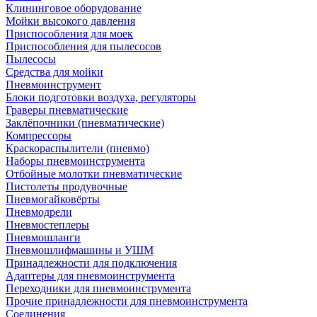
Клининговое оборудование
Мойки высокого давления
Приспособления для моек
Приспособления для пылесосов
Пылесосы
Средства для мойки
Пневмоинструмент
Блоки подготовки воздуха, регуляторы
Граверы пневматические
Заклёпочники (пневматические)
Компрессоры
Краскораспылители (пневмо)
Наборы пневмоинструмента
Отбойные молотки пневматические
Пистолеты продувочные
Пневмогайковёрты
Пневмодрели
Пневмостеплеры
Пневмошланги
Пневмошлифмашины и УШМ
Принадлежности для подключения
Адаптеры для пневмоинструмента
Переходники для пневмоинструмента
Прочие принадлежности для пневмоинструмента
Соединения