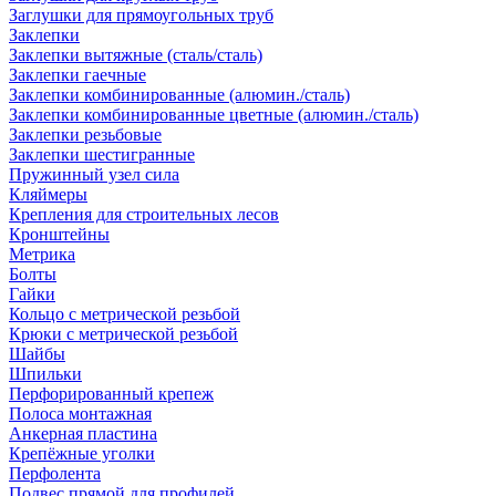
Заглушки для прямоугольных труб
Заклепки
Заклепки вытяжные (сталь/сталь)
Заклепки гаечные
Заклепки комбинированные (алюмин./сталь)
Заклепки комбинированные цветные (алюмин./сталь)
Заклепки резьбовые
Заклепки шестигранные
Пружинный узел сила
Кляймеры
Крепления для строительных лесов
Кронштейны
Метрика
Болты
Гайки
Кольцо с метрической резьбой
Крюки с метрической резьбой
Шайбы
Шпильки
Перфорированный крепеж
Полоса монтажная
Анкерная пластина
Крепёжные уголки
Перфолента
Подвес прямой для профилей