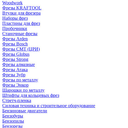
Woodwork
Фрезы KRAFTOOL
Втулки для фрезера
Наборы фрез
Пластины для фрез
Пробочники
Станочные фрезы
Фрезы Arden
Фрезы Bosch
Фрезы CMT (ЦРИ)
Фрезы Globus
Фрезы Strong
Фрезы алмазные
Фрезы Атака
Фрезы Зубр
Фрезы по металлу
Фрезы Энкор
Шарошки по металлу
Штифты для кольцевых фрез
Стретч-пленка
Силовая техника и строительное оборудование
Бензиновые двигатели
Бензобуры
Бензопилы
Бензорезы