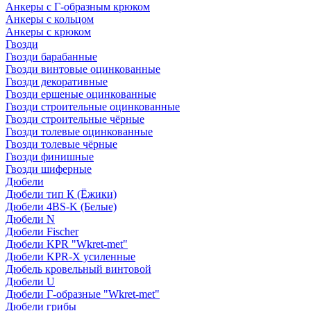
Анкеры с Г-образным крюком
Анкеры с кольцом
Анкеры с крюком
Гвозди
Гвозди барабанные
Гвозди винтовые оцинкованные
Гвозди декоративные
Гвозди ершеные оцинкованные
Гвозди строительные оцинкованные
Гвозди строительные чёрные
Гвозди толевые оцинкованные
Гвозди толевые чёрные
Гвозди финишные
Гвозди шиферные
Дюбели
Дюбели тип К (Ёжики)
Дюбели 4BS-K (Белые)
Дюбели N
Дюбели Fischer
Дюбели KPR "Wkret-met"
Дюбели KPR-Х усиленные
Дюбель кровельный винтовой
Дюбели U
Дюбели Г-образные "Wkret-met"
Дюбели грибы