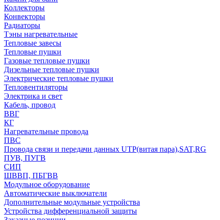
Коллекторы
Конвекторы
Радиаторы
Тэны нагревательные
Тепловые завесы
Тепловые пушки
Газовые тепловые пушки
Дизельные тепловые пушки
Электрические тепловые пушки
Тепловентиляторы
Электрика и свет
Кабель, провод
ВВГ
КГ
Нагревательные провода
ПВС
Провода связи и передачи данных UTP(витая пара),SAT,RG
ПУВ, ПУГВ
СИП
ШВВП, ПБГВВ
Модульное оборудование
Автоматические выключатели
Дополнительные модульные устройства
Устройства дифференциальной защиты
Заказные позиции