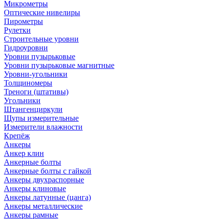
Микрометры
Оптические нивелиры
Пирометры
Рулетки
Строительные уровни
Гидроуровни
Уровни пузырьковые
Уровни пузырьковые магнитные
Уровни-угольники
Толщиномеры
Треноги (штативы)
Угольники
Штангенциркули
Щупы измерительные
Измерители влажности
Крепёж
Анкеры
Анкер клин
Анкерные болты
Анкерные болты с гайкой
Анкеры двухраспорные
Анкеры клиновые
Анкеры латунные (цанга)
Анкеры металлические
Анкеры рамные