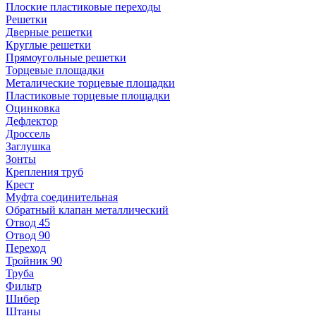
Плоские пластиковые переходы
Решетки
Дверные решетки
Круглые решетки
Прямоугольные решетки
Торцевые площадки
Металические торцевые площадки
Пластиковые торцевые площадки
Оцинковка
Дефлектор
Дроссель
Заглушка
Зонты
Крепления труб
Крест
Муфта соединительная
Обратный клапан металлический
Отвод 45
Отвод 90
Переход
Тройник 90
Труба
Фильтр
Шибер
Штаны