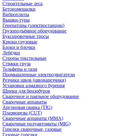
Строительные леса
Бетономешалки
Виброплиты
Вышки-туры
Генераторы (электростанции)
Грузоподъёмное оборудование
Буксировочные тросы
Крюки грузовые
Блоки и блочки
Лебёдки
Стропы текстильные
Стяжки груза
Тельферы и тали
Промышленные электродвигатели
Резчики швов (швонарезчики)
Установки алмазного бурения
Шнеки для бензобуров
Сварочное и паяльное оборудование
Сварочные аппараты
Аргоновая сварка (TIG)
Плазморезы (CUT)
Сварочные аппараты (MMA)
Сварочные полуавтоматы (MIG)
Горелки сварочные, газовые
Газовые горелки