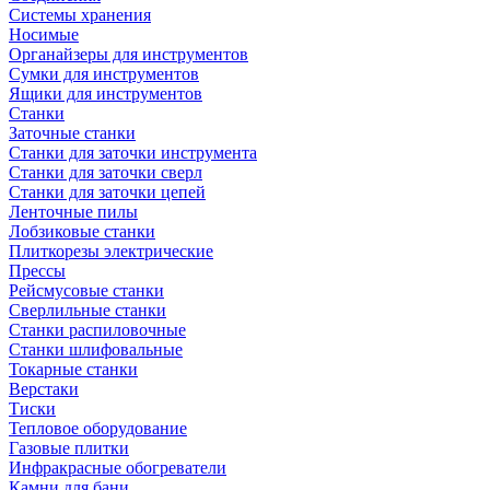
Системы хранения
Носимые
Органайзеры для инструментов
Сумки для инструментов
Ящики для инструментов
Станки
Заточные станки
Станки для заточки инструмента
Станки для заточки сверл
Станки для заточки цепей
Ленточные пилы
Лобзиковые станки
Плиткорезы электрические
Прессы
Рейсмусовые станки
Сверлильные станки
Станки распиловочные
Станки шлифовальные
Токарные станки
Верстаки
Тиски
Тепловое оборудование
Газовые плитки
Инфракрасные обогреватели
Камни для бани