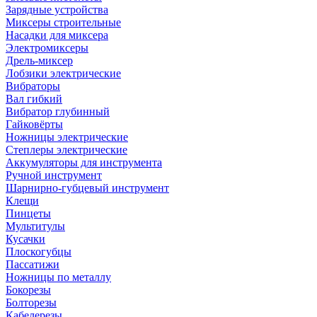
Зарядные устройства
Миксеры строительные
Насадки для миксера
Электромиксеры
Дрель-миксер
Лобзики электрические
Вибраторы
Вал гибкий
Вибратор глубинный
Гайковёрты
Ножницы электрические
Степлеры электрические
Аккумуляторы для инструмента
Ручной инструмент
Шарнирно-губцевый инструмент
Клещи
Пинцеты
Мультитулы
Кусачки
Плоскогубцы
Пассатижи
Ножницы по металлу
Бокорезы
Болторезы
Кабелерезы