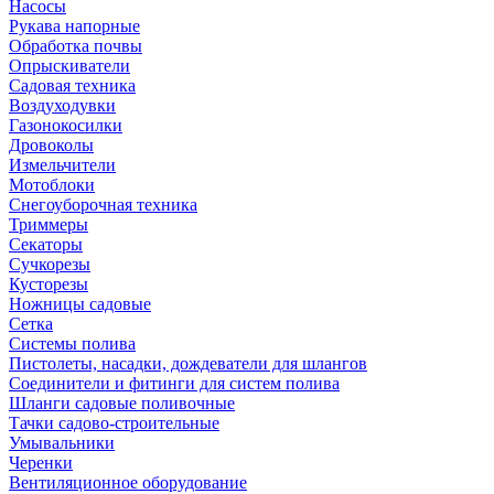
Насосы
Рукава напорные
Обработка почвы
Опрыскиватели
Садовая техника
Воздуходувки
Газонокосилки
Дровоколы
Измельчители
Мотоблоки
Снегоуборочная техника
Триммеры
Секаторы
Сучкорезы
Кусторезы
Ножницы садовые
Сетка
Системы полива
Пистолеты, насадки, дождеватели для шлангов
Соединители и фитинги для систем полива
Шланги садовые поливочные
Тачки садово-строительные
Умывальники
Черенки
Вентиляционное оборудование