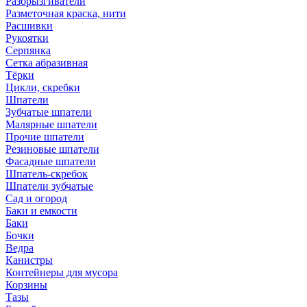
Разбрызгиватели
Разметочная краска, нити
Расшивки
Рукоятки
Серпянка
Сетка абразивная
Тёрки
Цикли, скребки
Шпатели
Зубчатые шпатели
Малярные шпатели
Прочие шпатели
Резиновые шпатели
Фасадные шпатели
Шпатель-скребок
Шпатели зубчатые
Сад и огород
Баки и емкости
Баки
Бочки
Ведра
Канистры
Контейнеры для мусора
Корзины
Тазы