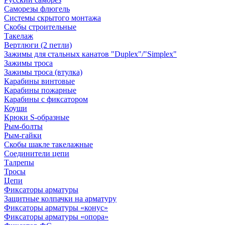
Саморезы флюгель
Системы скрытого монтажа
Скобы строительные
Такелаж
Вертлюги (2 петли)
Зажимы для стальных канатов "Duplex"/"Simplex"
Зажимы троса
Зажимы троса (втулка)
Карабины винтовые
Карабины пожарные
Карабины с фиксатором
Коуши
Крюки S-образные
Рым-болты
Рым-гайки
Скобы шакле такелажные
Соединители цепи
Талрепы
Тросы
Цепи
Фиксаторы арматуры
Защитные колпачки на арматуру
Фиксаторы арматуры «конус»
Фиксаторы арматуры «опора»