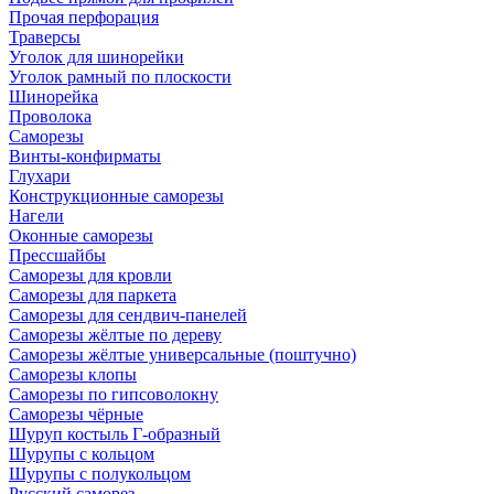
Прочая перфорация
Траверсы
Уголок для шинорейки
Уголок рамный по плоскости
Шинорейка
Проволока
Саморезы
Винты-конфирматы
Глухари
Конструкционные саморезы
Нагели
Оконные саморезы
Прессшайбы
Саморезы для кровли
Саморезы для паркета
Саморезы для сендвич-панелей
Саморезы жёлтые по дереву
Саморезы жёлтые универсальные (поштучно)
Саморезы клопы
Саморезы по гипсоволокну
Саморезы чёрные
Шуруп костыль Г-образный
Шурупы с кольцом
Шурупы с полукольцом
Русский саморез