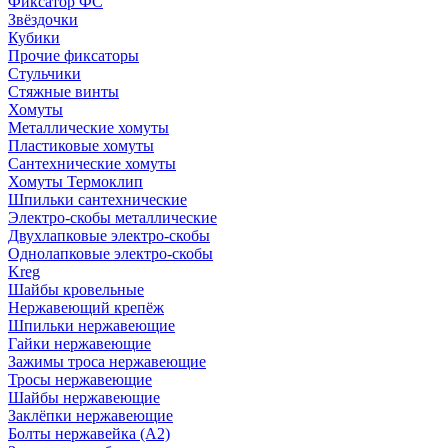
Фиксатор ФС
Звёздочки
Кубики
Прочие фиксаторы
Стульчики
Стяжные винты
Хомуты
Металлические хомуты
Пластиковые хомуты
Сантехнические хомуты
Хомуты Термоклип
Шпильки сантехнические
Электро-скобы металлические
Двухлапковые электро-скобы
Однолапковые электро-скобы
Kreg
Шайбы кровельные
Нержавеющий крепёж
Шпильки нержавеющие
Гайки нержавеющие
Зажимы троса нержавеющие
Тросы нержавеющие
Шайбы нержавеющие
Заклёпки нержавеющие
Болты нержавейка (А2)