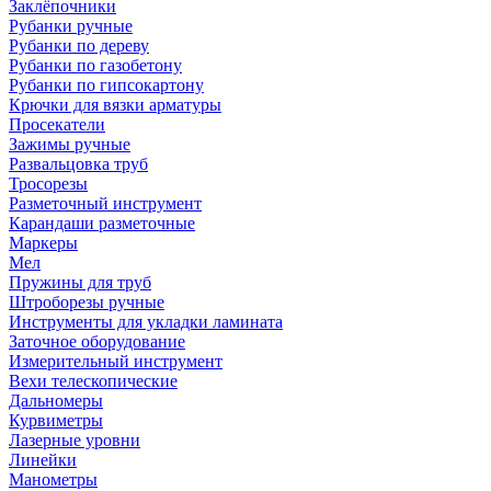
Заклёпочники
Рубанки ручные
Рубанки по дереву
Рубанки по газобетону
Рубанки по гипсокартону
Крючки для вязки арматуры
Просекатели
Зажимы ручные
Развальцовка труб
Тросорезы
Разметочный инструмент
Карандаши разметочные
Маркеры
Мел
Пружины для труб
Штроборезы ручные
Инструменты для укладки ламината
Заточное оборудование
Измерительный инструмент
Вехи телескопические
Дальномеры
Курвиметры
Лазерные уровни
Линейки
Манометры