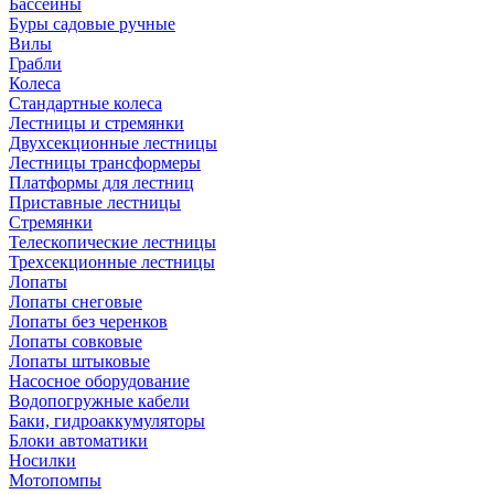
Бассейны
Буры садовые ручные
Вилы
Грабли
Колеса
Стандартные колеса
Лестницы и стремянки
Двухсекционные лестницы
Лестницы трансформеры
Платформы для лестниц
Приставные лестницы
Стремянки
Телескопические лестницы
Трехсекционные лестницы
Лопаты
Лопаты снеговые
Лопаты без черенков
Лопаты совковые
Лопаты штыковые
Насосное оборудование
Водопогружные кабели
Баки, гидроаккумуляторы
Блоки автоматики
Носилки
Мотопомпы