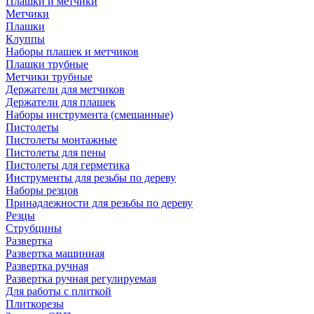
Плашки и метчики
Метчики
Плашки
Клуппы
Наборы плашек и метчиков
Плашки трубные
Метчики трубные
Держатели для метчиков
Держатели для плашек
Наборы инструмента (смешанные)
Пистолеты
Пистолеты монтажные
Пистолеты для пены
Пистолеты для герметика
Инструменты для резьбы по дереву
Наборы резцов
Принадлежности для резьбы по дереву
Резцы
Струбцины
Развертка
Развертка машинная
Развертка ручная
Развертка ручная регулируемая
Для работы с плиткой
Плиткорезы