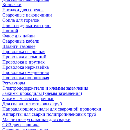
Колпачки
Насадки для горелок
Сварочные наконечники
Сопла для горелок
Цанги и держатели цанг
Припой
Флюс для пайки
Сварочные кабели
Шланги газовые
Проволока сварочная
Проволока алюминий
Проволока в прутках
Проволока нержавейка
Проволока омедненная
Проволока порошковая
Регуляторы
Электрододержатели и клеммы заземления
Зажимы-крокодилы (клемы заземления)
Зажимы массы сварочные
Для сварки пластиковых труб
Направляющие каналы для сварочной проволоки
Аппараты для сварки полипропиленовых труб
Магнитные угольники для сварки
СИЗ для сварщика
Сварочные маски, очки