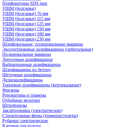
Перфораторы SDS max
УШМ (болгарки)
УШМ (болгарки) 76 мм
УШМ (болгарки) 115 мм
УШМ (болгарки) 125 мм
УШМ (болгарки) 150 мм
УШМ (болгарки) 180 мм
УШМ (болгарки) 230 мм
Шлифовальные, полировальные машины
Эксцентриковые шлифмашины (орбитальные)
Полировальные машины
Ленточные шлифмашины
Вибрационные шлифмашины
Шлифмашины по бетону
Щеточные шлифмашины
Дельташлифмашины
Торцевые шлифмашины (вертикальные)
Фрезеры
Реноваторы и граверы
Отбойные молотки
Штроборезы
Заклёпочники (электрические)
Строительные фены (термопистолеты)
Рубанки электрические
Клеевые пистолеты