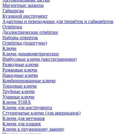
Магнитные захваты
Гайкорезы
Кузовной инструмент
Адаптеры и переходники для трещёток и гайковёртов
Отвёртки
Диэлектрические отвёртки
Наборы отверток
Отвёртки (поштучно)
Ключи
Ключи динамометрические
Имбусовые ключи (шестигранники)
Разводные ключи
Рожковые ключи
Накидные ключи
Комбинированные ключи
Торцевые ключи
Трубные ключи
Ударные ключи
Ключи TORX
Ключи для инструмента
Ступенчатые ключи (для американок)
Ключи для метчиков
Ключи для плашек
Ключи к пружинному зажиму