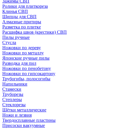
Зажимы СВП
Ролики для плиткореза
Клинья СВП
Щипцы для СВП
Алмазные притиры
Разметка по плитке
Расшифка швов (крестики) СВП
Пилы ручные
Стусла
Ножовки по дереву
Ножовки по металлу
Японские ручные пилы
Разводка для пил
Ножовки по пенобетону
Ножовки по гипсокартону
Трубогибы, полосогибы
Напильники
Стамески
Труборезы
Степлеры
Стеклорезы
Щётки металлические
Ножи и лезвия
Твердосплавные пластины
Присоски вакуумные