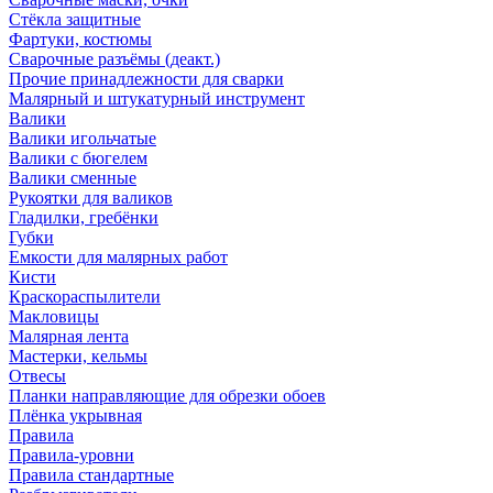
Стёкла защитные
Фартуки, костюмы
Сварочные разъёмы (деакт.)
Прочие принадлежности для сварки
Малярный и штукатурный инструмент
Валики
Валики игольчатые
Валики с бюгелем
Валики сменные
Рукоятки для валиков
Гладилки, гребёнки
Губки
Емкости для малярных работ
Кисти
Краскораспылители
Макловицы
Малярная лента
Мастерки, кельмы
Отвесы
Планки направляющие для обрезки обоев
Плёнка укрывная
Правила
Правила-уровни
Правила стандартные