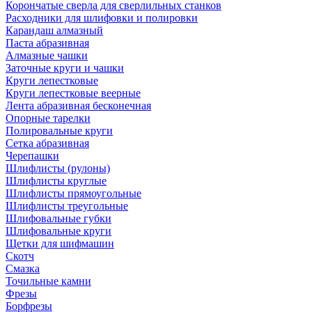
Корончатые сверла для сверлильных станков
Расходники для шлифовки и полировки
Карандаш алмазный
Паста абразивная
Алмазные чашки
Заточные круги и чашки
Круги лепестковые
Круги лепестковые веерные
Лента абразивная бесконечная
Опорные тарелки
Полировальные круги
Сетка абразивная
Черепашки
Шлифлисты (рулоны)
Шлифлисты круглые
Шлифлисты прямоугольные
Шлифлисты треугольные
Шлифовальные губки
Шлифовальные круги
Щетки для шифмашин
Скотч
Смазка
Точильные камни
Фрезы
Борфрезы