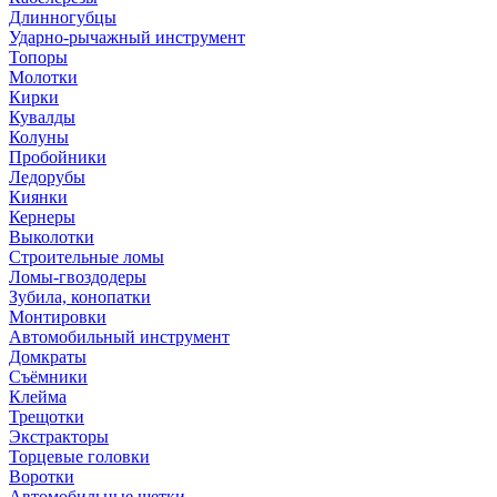
Длинногубцы
Ударно-рычажный инструмент
Топоры
Молотки
Кирки
Кувалды
Колуны
Пробойники
Ледорубы
Киянки
Кернеры
Выколотки
Строительные ломы
Ломы-гвоздодеры
Зубила, конопатки
Монтировки
Автомобильный инструмент
Домкраты
Съёмники
Клейма
Трещотки
Экстракторы
Торцевые головки
Воротки
Автомобильные щетки