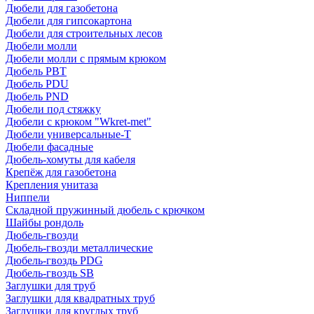
Дюбели для газобетона
Дюбели для гипсокартона
Дюбели для строительных лесов
Дюбели молли
Дюбели молли с прямым крюком
Дюбель PBT
Дюбель PDU
Дюбель PND
Дюбели под стяжку
Дюбели с крюком "Wkret-met"
Дюбели универсальные-Т
Дюбели фасадные
Дюбель-хомуты для кабеля
Крепёж для газобетона
Крепления унитаза
Ниппели
Складной пружинный дюбель с крючком
Шайбы рондоль
Дюбель-гвозди
Дюбель-гвозди металлические
Дюбель-гвоздь PDG
Дюбель-гвоздь SB
Заглушки для труб
Заглушки для квадратных труб
Заглушки для круглых труб