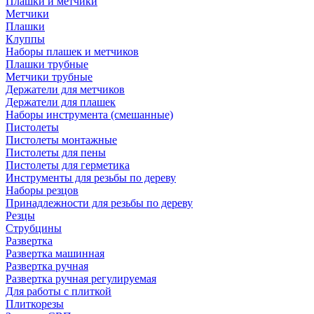
Плашки и метчики
Метчики
Плашки
Клуппы
Наборы плашек и метчиков
Плашки трубные
Метчики трубные
Держатели для метчиков
Держатели для плашек
Наборы инструмента (смешанные)
Пистолеты
Пистолеты монтажные
Пистолеты для пены
Пистолеты для герметика
Инструменты для резьбы по дереву
Наборы резцов
Принадлежности для резьбы по дереву
Резцы
Струбцины
Развертка
Развертка машинная
Развертка ручная
Развертка ручная регулируемая
Для работы с плиткой
Плиткорезы