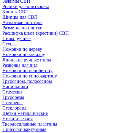
Зажимы СВП
Ролики для плиткореза
Клинья СВП
Щипцы для СВП
Алмазные притиры
Разметка по плитке
Расшифка швов (крестики) СВП
Пилы ручные
Стусла
Ножовки по дереву
Ножовки по металлу
Японские ручные пилы
Разводка для пил
Ножовки по пенобетону
Ножовки по гипсокартону
Трубогибы, полосогибы
Напильники
Стамески
Труборезы
Степлеры
Стеклорезы
Щётки металлические
Ножи и лезвия
Твердосплавные пластины
Присоски вакуумные