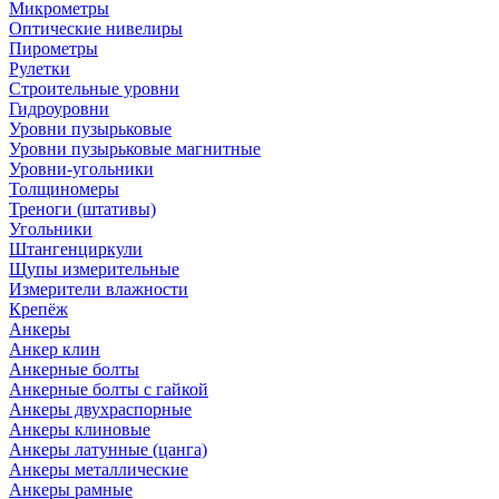
Микрометры
Оптические нивелиры
Пирометры
Рулетки
Строительные уровни
Гидроуровни
Уровни пузырьковые
Уровни пузырьковые магнитные
Уровни-угольники
Толщиномеры
Треноги (штативы)
Угольники
Штангенциркули
Щупы измерительные
Измерители влажности
Крепёж
Анкеры
Анкер клин
Анкерные болты
Анкерные болты с гайкой
Анкеры двухраспорные
Анкеры клиновые
Анкеры латунные (цанга)
Анкеры металлические
Анкеры рамные