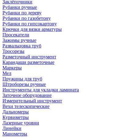
Заклёпочники
Рубанки ручные
Рубанки по дереву
Рубанки по газобетону
Рубанки по гипсокартону
Крючки для вязки арматуры
Просекатели
Зажимы ручные
Развальцовка труб
Тросорезы
Разметочный инструмент
Карандаши разметочные
Маркеры
Мел
Пружины для труб
Штроборезы ручные
Инструменты для укладки ламината
Заточное оборудование
Измерительный инструмент
Вехи телескопические
Дальномеры
Курвиметры
Лазерные уровни
Линейки
Манометры