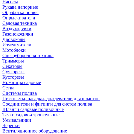
Насосы
Рукава напорные
Обработка почвы
Опрыскиватели
Садовая техника
Воздуходувки
Газонокосилки
Дровоколы
Измельчители
Мотоблоки
Снегоуборочная техника
Триммеры
Секаторы
Сучкорезы
Кусторезы
Ножницы садовые
Сетка
Системы полива
Пистолеты, насадки, дождеватели для шлангов
Соединители и фитинги для систем полива
Шланги садовые поливочные
Тачки садово-строительные
Умывальники
Черенки
Вентиляционное оборудование