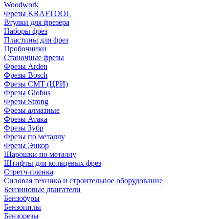
Woodwork
Фрезы KRAFTOOL
Втулки для фрезера
Наборы фрез
Пластины для фрез
Пробочники
Станочные фрезы
Фрезы Arden
Фрезы Bosch
Фрезы CMT (ЦРИ)
Фрезы Globus
Фрезы Strong
Фрезы алмазные
Фрезы Атака
Фрезы Зубр
Фрезы по металлу
Фрезы Энкор
Шарошки по металлу
Штифты для кольцевых фрез
Стретч-пленка
Силовая техника и строительное оборудование
Бензиновые двигатели
Бензобуры
Бензопилы
Бензорезы