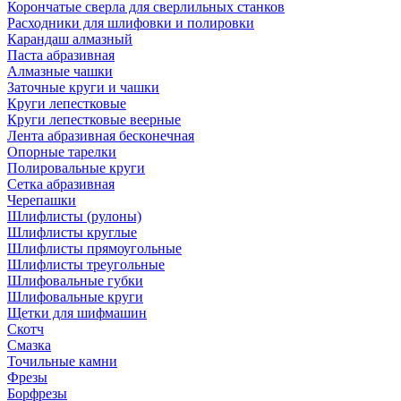
Корончатые сверла для сверлильных станков
Расходники для шлифовки и полировки
Карандаш алмазный
Паста абразивная
Алмазные чашки
Заточные круги и чашки
Круги лепестковые
Круги лепестковые веерные
Лента абразивная бесконечная
Опорные тарелки
Полировальные круги
Сетка абразивная
Черепашки
Шлифлисты (рулоны)
Шлифлисты круглые
Шлифлисты прямоугольные
Шлифлисты треугольные
Шлифовальные губки
Шлифовальные круги
Щетки для шифмашин
Скотч
Смазка
Точильные камни
Фрезы
Борфрезы