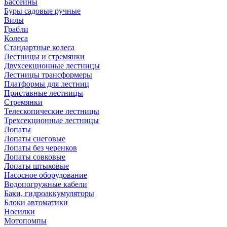
Бассейны
Буры садовые ручные
Вилы
Грабли
Колеса
Стандартные колеса
Лестницы и стремянки
Двухсекционные лестницы
Лестницы трансформеры
Платформы для лестниц
Приставные лестницы
Стремянки
Телескопические лестницы
Трехсекционные лестницы
Лопаты
Лопаты снеговые
Лопаты без черенков
Лопаты совковые
Лопаты штыковые
Насосное оборудование
Водопогружные кабели
Баки, гидроаккумуляторы
Блоки автоматики
Носилки
Мотопомпы