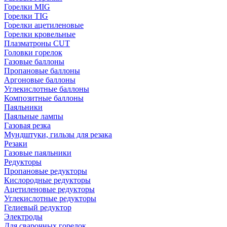
Горелки MIG
Горелки TIG
Горелки ацетиленовые
Горелки кровельные
Плазматроны CUT
Головки горелок
Газовые баллоны
Пропановые баллоны
Аргоновые баллоны
Углекислотные баллоны
Композитные баллоны
Паяльники
Паяльные лампы
Газовая резка
Мундштуки, гильзы для резака
Резаки
Газовые паяльники
Редукторы
Пропановые редукторы
Кислородные редукторы
Ацетиленовые редукторы
Углекислотные редукторы
Гелиевый редуктор
Электроды
Для сварочных горелок