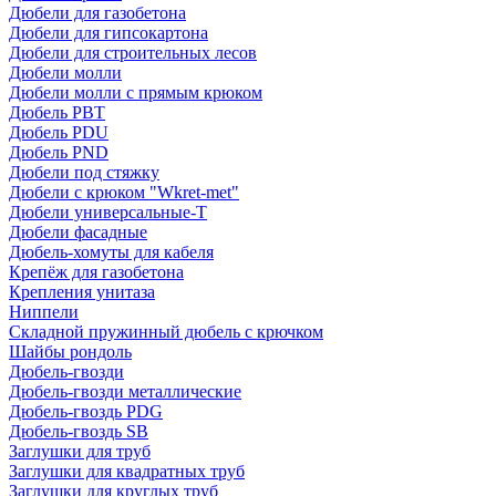
Дюбели для газобетона
Дюбели для гипсокартона
Дюбели для строительных лесов
Дюбели молли
Дюбели молли с прямым крюком
Дюбель PBT
Дюбель PDU
Дюбель PND
Дюбели под стяжку
Дюбели с крюком "Wkret-met"
Дюбели универсальные-Т
Дюбели фасадные
Дюбель-хомуты для кабеля
Крепёж для газобетона
Крепления унитаза
Ниппели
Складной пружинный дюбель с крючком
Шайбы рондоль
Дюбель-гвозди
Дюбель-гвозди металлические
Дюбель-гвоздь PDG
Дюбель-гвоздь SB
Заглушки для труб
Заглушки для квадратных труб
Заглушки для круглых труб