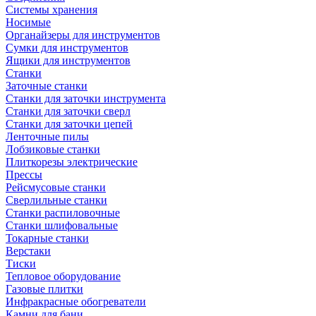
Системы хранения
Носимые
Органайзеры для инструментов
Сумки для инструментов
Ящики для инструментов
Станки
Заточные станки
Станки для заточки инструмента
Станки для заточки сверл
Станки для заточки цепей
Ленточные пилы
Лобзиковые станки
Плиткорезы электрические
Прессы
Рейсмусовые станки
Сверлильные станки
Станки распиловочные
Станки шлифовальные
Токарные станки
Верстаки
Тиски
Тепловое оборудование
Газовые плитки
Инфракрасные обогреватели
Камни для бани