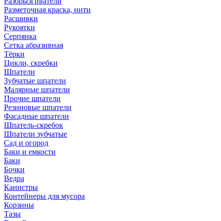
Разбрызгиватели
Разметочная краска, нити
Расшивки
Рукоятки
Серпянка
Сетка абразивная
Тёрки
Цикли, скребки
Шпатели
Зубчатые шпатели
Малярные шпатели
Прочие шпатели
Резиновые шпатели
Фасадные шпатели
Шпатель-скребок
Шпатели зубчатые
Сад и огород
Баки и емкости
Баки
Бочки
Ведра
Канистры
Контейнеры для мусора
Корзины
Тазы