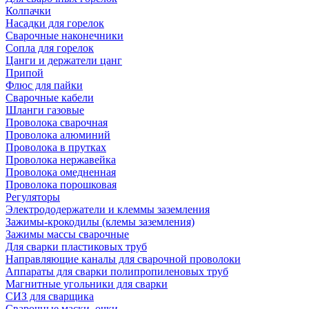
Колпачки
Насадки для горелок
Сварочные наконечники
Сопла для горелок
Цанги и держатели цанг
Припой
Флюс для пайки
Сварочные кабели
Шланги газовые
Проволока сварочная
Проволока алюминий
Проволока в прутках
Проволока нержавейка
Проволока омедненная
Проволока порошковая
Регуляторы
Электрододержатели и клеммы заземления
Зажимы-крокодилы (клемы заземления)
Зажимы массы сварочные
Для сварки пластиковых труб
Направляющие каналы для сварочной проволоки
Аппараты для сварки полипропиленовых труб
Магнитные угольники для сварки
СИЗ для сварщика
Сварочные маски, очки