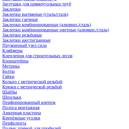
Заглушки для прямоугольных труб
Заклепки
Заклепки вытяжные (сталь/сталь)
Заклепки гаечные
Заклепки комбинированные (алюмин./сталь)
Заклепки комбинированные цветные (алюмин./сталь)
Заклепки резьбовые
Заклепки шестигранные
Пружинный узел сила
Кляймеры
Крепления для строительных лесов
Кронштейны
Метрика
Болты
Гайки
Кольцо с метрической резьбой
Крюки с метрической резьбой
Шайбы
Шпильки
Перфорированный крепеж
Полоса монтажная
Анкерная пластина
Крепёжные уголки
Перфолента
Подвес прямой для профилей