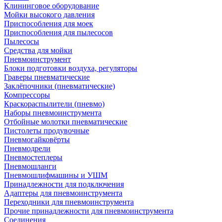
Клининговое оборудование
Мойки высокого давления
Приспособления для моек
Приспособления для пылесосов
Пылесосы
Средства для мойки
Пневмоинструмент
Блоки подготовки воздуха, регуляторы
Граверы пневматические
Заклёпочники (пневматические)
Компрессоры
Краскораспылители (пневмо)
Наборы пневмоинструмента
Отбойные молотки пневматические
Пистолеты продувочные
Пневмогайковёрты
Пневмодрели
Пневмостеплеры
Пневмошланги
Пневмошлифмашины и УШМ
Принадлежности для подключения
Адаптеры для пневмоинструмента
Переходники для пневмоинструмента
Прочие принадлежности для пневмоинструмента
Соединения