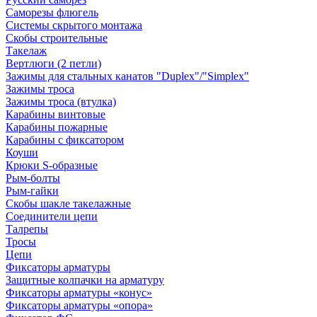
Саморезы флюгель
Системы скрытого монтажа
Скобы строительные
Такелаж
Вертлюги (2 петли)
Зажимы для стальных канатов "Duplex"/"Simplex"
Зажимы троса
Зажимы троса (втулка)
Карабины винтовые
Карабины пожарные
Карабины с фиксатором
Коуши
Крюки S-образные
Рым-болты
Рым-гайки
Скобы шакле такелажные
Соединители цепи
Талрепы
Тросы
Цепи
Фиксаторы арматуры
Защитные колпачки на арматуру
Фиксаторы арматуры «конус»
Фиксаторы арматуры «опора»