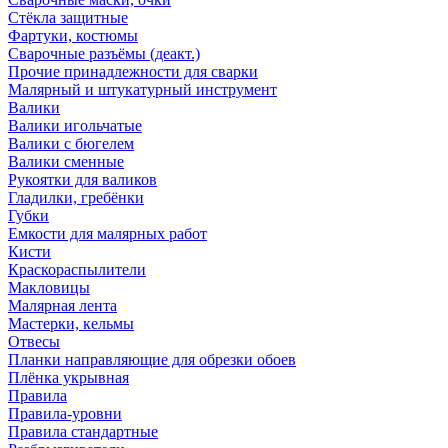
Стёкла защитные
Фартуки, костюмы
Сварочные разъёмы (деакт.)
Прочие принадлежности для сварки
Малярный и штукатурный инструмент
Валики
Валики игольчатые
Валики с бюгелем
Валики сменные
Рукоятки для валиков
Гладилки, гребёнки
Губки
Емкости для малярных работ
Кисти
Краскораспылители
Макловицы
Малярная лента
Мастерки, кельмы
Отвесы
Планки направляющие для обрезки обоев
Плёнка укрывная
Правила
Правила-уровни
Правила стандартные