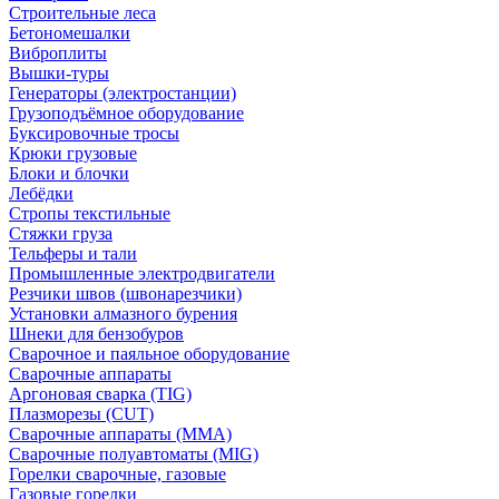
Строительные леса
Бетономешалки
Виброплиты
Вышки-туры
Генераторы (электростанции)
Грузоподъёмное оборудование
Буксировочные тросы
Крюки грузовые
Блоки и блочки
Лебёдки
Стропы текстильные
Стяжки груза
Тельферы и тали
Промышленные электродвигатели
Резчики швов (швонарезчики)
Установки алмазного бурения
Шнеки для бензобуров
Сварочное и паяльное оборудование
Сварочные аппараты
Аргоновая сварка (TIG)
Плазморезы (CUT)
Сварочные аппараты (MMA)
Сварочные полуавтоматы (MIG)
Горелки сварочные, газовые
Газовые горелки