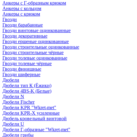
Анкеры с Г-образным крюком
Анкеры с кольцом
Анкеры с крюком
Гвозди
Гвозди барабанные
Гвозди винтовые оцинкованные
Гвозди декоративные
Гвозди ершеные оцинкованные
Гвозди строительные оцинкованные
Гвозди строительные чёрные
Гвозди толевые оцинкованные
Гвозди толевые чёрные
Гвозди финишные
Гвозди шиферные
Дюбели
Дюбели тип К (Ёжики)
Дюбели 4BS-K (Белые)
Дюбели N
Дюбели Fischer
Дюбели KPR "Wkret-met"
Дюбели KPR-Х усиленные
Дюбель кровельный винтовой
Дюбели U
Дюбели Г-образные "Wkret-met"
Дюбели грибы