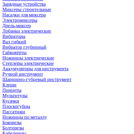
Зарядные устройства
Миксеры строительные
Насадки для миксера
Электромиксеры
Дрель-миксер
Лобзики электрические
Вибраторы
Вал гибкий
Вибратор глубинный
Гайковёрты
Ножницы электрические
Степлеры электрические
Аккумуляторы для инструмента
Ручной инструмент
Шарнирно-губцевый инструмент
Клещи
Пинцеты
Мультитулы
Кусачки
Плоскогубцы
Пассатижи
Ножницы по металлу
Бокорезы
Болторезы
Кабелерезы