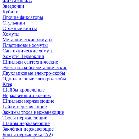
Фиксатор ФС
Звёздочки
Кубики
Прочие фиксаторы
Стульчики
Стяжные винты
Хомуты
Металлические хомуты
Пластиковые хомуты
Сантехнические хомуты
Хомуты Термоклип
Шпильки сантехнические
Электро-скобы металлические
Двухлапковые электро-скобы
Однолапковые электро-скобы
Kreg
Шайбы кровельные
Нержавеющий крепёж
Шпильки нержавеющие
Гайки нержавеющие
Зажимы троса нержавеющие
Тросы нержавеющие
Шайбы нержавеющие
Заклёпки нержавеющие
Болты нержавейка (А2)