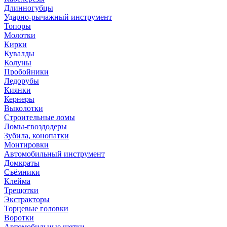
Длинногубцы
Ударно-рычажный инструмент
Топоры
Молотки
Кирки
Кувалды
Колуны
Пробойники
Ледорубы
Киянки
Кернеры
Выколотки
Строительные ломы
Ломы-гвоздодеры
Зубила, конопатки
Монтировки
Автомобильный инструмент
Домкраты
Съёмники
Клейма
Трещотки
Экстракторы
Торцевые головки
Воротки
Автомобильные щетки