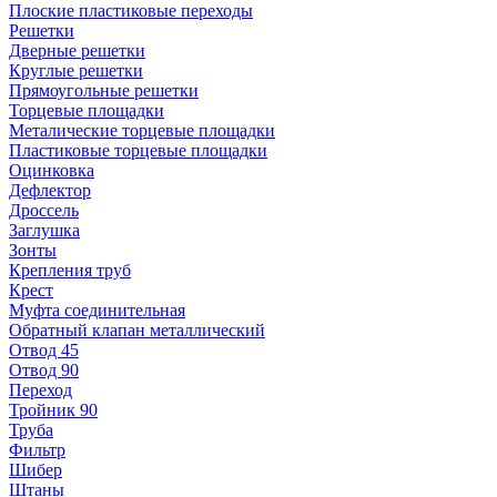
Плоские пластиковые переходы
Решетки
Дверные решетки
Круглые решетки
Прямоугольные решетки
Торцевые площадки
Металические торцевые площадки
Пластиковые торцевые площадки
Оцинковка
Дефлектор
Дроссель
Заглушка
Зонты
Крепления труб
Крест
Муфта соединительная
Обратный клапан металлический
Отвод 45
Отвод 90
Переход
Тройник 90
Труба
Фильтр
Шибер
Штаны