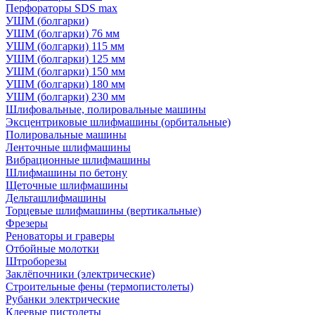
Перфораторы SDS max
УШМ (болгарки)
УШМ (болгарки) 76 мм
УШМ (болгарки) 115 мм
УШМ (болгарки) 125 мм
УШМ (болгарки) 150 мм
УШМ (болгарки) 180 мм
УШМ (болгарки) 230 мм
Шлифовальные, полировальные машины
Эксцентриковые шлифмашины (орбитальные)
Полировальные машины
Ленточные шлифмашины
Вибрационные шлифмашины
Шлифмашины по бетону
Щеточные шлифмашины
Дельташлифмашины
Торцевые шлифмашины (вертикальные)
Фрезеры
Реноваторы и граверы
Отбойные молотки
Штроборезы
Заклёпочники (электрические)
Строительные фены (термопистолеты)
Рубанки электрические
Клеевые пистолеты