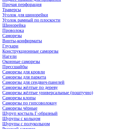
Прочая перфорация
Траверсы
Уголок для шинорейки
Уголок рамный по плоскости
Шинорейка
Проволока
Саморезы
Винты-конфирматы
Глухари
Конструкционные саморезы
Нагели
Оконные саморезы
Прессшайбы
Саморезы для кровли
Саморезы для паркета
Саморезы для сендвич-панелей
Саморезы жёлтые по дереву
Саморезы жёлтые универсальные (поштучно)
Саморезы клопы
Саморезы по гипсоволокну
Саморезы чёрные
Шуруп костыль Г-образный
Шурупы с кольцом
Шурупы с полукольцом
Русский саморез