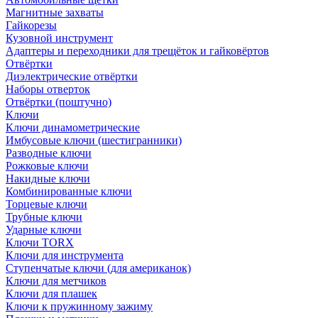
Магнитные захваты
Гайкорезы
Кузовной инструмент
Адаптеры и переходники для трещёток и гайковёртов
Отвёртки
Диэлектрические отвёртки
Наборы отверток
Отвёртки (поштучно)
Ключи
Ключи динамометрические
Имбусовые ключи (шестигранники)
Разводные ключи
Рожковые ключи
Накидные ключи
Комбинированные ключи
Торцевые ключи
Трубные ключи
Ударные ключи
Ключи TORX
Ключи для инструмента
Ступенчатые ключи (для американок)
Ключи для метчиков
Ключи для плашек
Ключи к пружинному зажиму