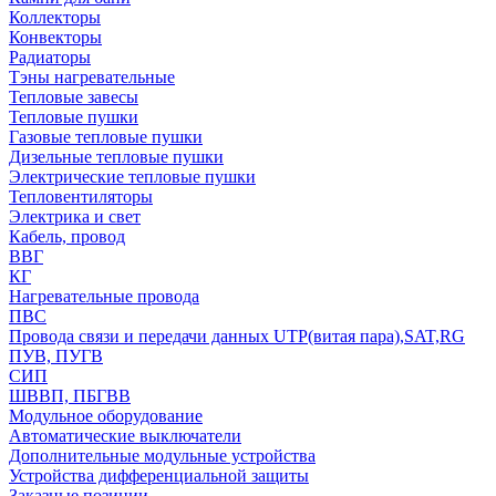
Коллекторы
Конвекторы
Радиаторы
Тэны нагревательные
Тепловые завесы
Тепловые пушки
Газовые тепловые пушки
Дизельные тепловые пушки
Электрические тепловые пушки
Тепловентиляторы
Электрика и свет
Кабель, провод
ВВГ
КГ
Нагревательные провода
ПВС
Провода связи и передачи данных UTP(витая пара),SAT,RG
ПУВ, ПУГВ
СИП
ШВВП, ПБГВВ
Модульное оборудование
Автоматические выключатели
Дополнительные модульные устройства
Устройства дифференциальной защиты
Заказные позиции