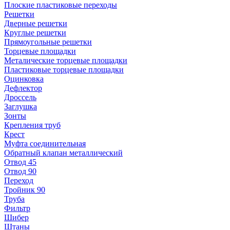
Плоские пластиковые переходы
Решетки
Дверные решетки
Круглые решетки
Прямоугольные решетки
Торцевые площадки
Металические торцевые площадки
Пластиковые торцевые площадки
Оцинковка
Дефлектор
Дроссель
Заглушка
Зонты
Крепления труб
Крест
Муфта соединительная
Обратный клапан металлический
Отвод 45
Отвод 90
Переход
Тройник 90
Труба
Фильтр
Шибер
Штаны