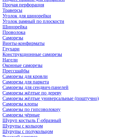
Прочая перфорация
Траверсы
Уголок для шинорейки
Уголок рамный по плоскости
Шинорейка
Проволока
Саморезы
Винты-конфирматы
Глухари
Конструкционные саморезы
Нагели
Оконные саморезы
Прессшайбы
Саморезы для кровли
Саморезы для паркета
Саморезы для сендвич-панелей
Саморезы жёлтые по дереву
Саморезы жёлтые универсальные (поштучно)
Саморезы клопы
Саморезы по гипсоволокну
Саморезы чёрные
Шуруп костыль Г-образный
Шурупы с кольцом
Шурупы с полукольцом
Русский саморез