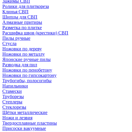
Зажимы СВП
Ролики для плиткореза
Клинья СВП
Щипцы для СВП
Алмазные притиры
Разметка по плитке
Расшифка швов (крестики) СВП
Пилы ручные
Стусла
Ножовки по дереву
Ножовки по металлу
Японские ручные пилы
Разводка для пил
Ножовки по пенобетону
Ножовки по гипсокартону
Трубогибы, полосогибы
Напильники
Стамески
Труборезы
Степлеры
Стеклорезы
Щётки металлические
Ножи и лезвия
Твердосплавные пластины
Присоски вакуумные