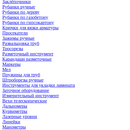
Заклёпочники
Рубанки ручные
Рубанки по дереву
Рубанки по газобетону
Рубанки по гипсокартону
Крючки для вязки арматуры
Просекатели
Зажимы ручные
Развальцовка труб
Тросорезы
Разметочный инструмент
Карандаши разметочные
Маркеры
Мел
Пружины для труб
Штроборезы ручные
Инструменты для укладки ламината
Заточное оборудование
Измерительный инструмент
Вехи телескопические
Дальномеры
Курвиметры
Лазерные уровни
Линейки
Манометры