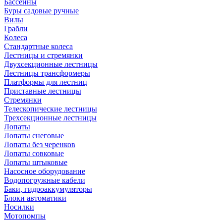
Бассейны
Буры садовые ручные
Вилы
Грабли
Колеса
Стандартные колеса
Лестницы и стремянки
Двухсекционные лестницы
Лестницы трансформеры
Платформы для лестниц
Приставные лестницы
Стремянки
Телескопические лестницы
Трехсекционные лестницы
Лопаты
Лопаты снеговые
Лопаты без черенков
Лопаты совковые
Лопаты штыковые
Насосное оборудование
Водопогружные кабели
Баки, гидроаккумуляторы
Блоки автоматики
Носилки
Мотопомпы