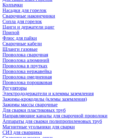
Колпачки
Насадки для горелок
Сварочные наконечники
Сопла для горелок
Цанги и держатели цанг
Припой
Флюс для пайки
Сварочные кабели
Шланги газовые
Проволока сварочная
Проволока алюминий
Проволока в прутках
Проволока нержавейка
Проволока омедненная
Проволока порошковая
Регуляторы
Электрододержатели и клеммы заземления
Зажимы-крокодилы (клемы заземления)
Зажимы массы сварочные
Для сварки пластиковых труб
Направляющие каналы для сварочной проволоки
Аппараты для сварки полипропиленовых труб
Магнитные угольники для сварки
СИЗ для сварщика
Сварочные маски, очки