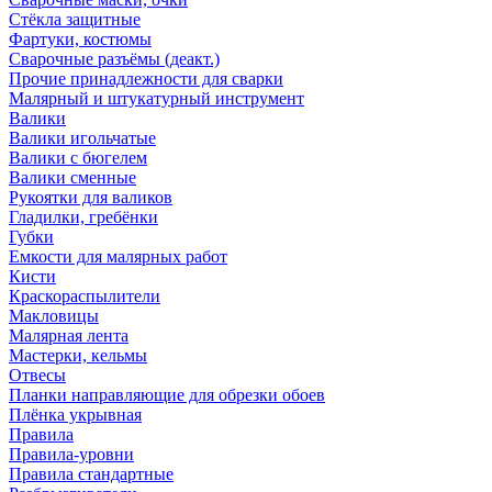
Стёкла защитные
Фартуки, костюмы
Сварочные разъёмы (деакт.)
Прочие принадлежности для сварки
Малярный и штукатурный инструмент
Валики
Валики игольчатые
Валики с бюгелем
Валики сменные
Рукоятки для валиков
Гладилки, гребёнки
Губки
Емкости для малярных работ
Кисти
Краскораспылители
Макловицы
Малярная лента
Мастерки, кельмы
Отвесы
Планки направляющие для обрезки обоев
Плёнка укрывная
Правила
Правила-уровни
Правила стандартные