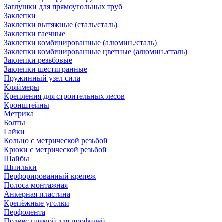
Заглушки для прямоугольных труб
Заклепки
Заклепки вытяжные (сталь/сталь)
Заклепки гаечные
Заклепки комбинированные (алюмин./сталь)
Заклепки комбинированные цветные (алюмин./сталь)
Заклепки резьбовые
Заклепки шестигранные
Пружинный узел сила
Кляймеры
Крепления для строительных лесов
Кронштейны
Метрика
Болты
Гайки
Кольцо с метрической резьбой
Крюки с метрической резьбой
Шайбы
Шпильки
Перфорированный крепеж
Полоса монтажная
Анкерная пластина
Крепёжные уголки
Перфолента
Подвес прямой для профилей