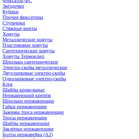
Фиксатор ФС
Звёздочки
Кубики
Прочие фиксаторы
Стульчики
Стяжные винты
Хомуты
Металлические хомуты
Пластиковые хомуты
Сантехнические хомуты
Хомуты Термоклип
Шпильки сантехнические
Электро-скобы металлические
Двухлапковые электро-скобы
Однолапковые электро-скобы
Kreg
Шайбы кровельные
Нержавеющий крепёж
Шпильки нержавеющие
Гайки нержавеющие
Зажимы троса нержавеющие
Тросы нержавеющие
Шайбы нержавеющие
Заклёпки нержавеющие
Болты нержавейка (А2)