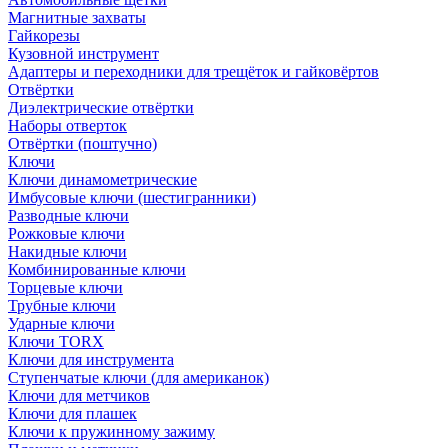
Магнитные захваты
Гайкорезы
Кузовной инструмент
Адаптеры и переходники для трещёток и гайковёртов
Отвёртки
Диэлектрические отвёртки
Наборы отверток
Отвёртки (поштучно)
Ключи
Ключи динамометрические
Имбусовые ключи (шестигранники)
Разводные ключи
Рожковые ключи
Накидные ключи
Комбинированные ключи
Торцевые ключи
Трубные ключи
Ударные ключи
Ключи TORX
Ключи для инструмента
Ступенчатые ключи (для американок)
Ключи для метчиков
Ключи для плашек
Ключи к пружинному зажиму