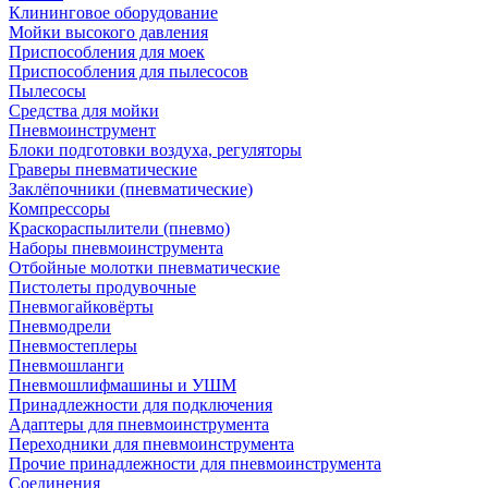
Клининговое оборудование
Мойки высокого давления
Приспособления для моек
Приспособления для пылесосов
Пылесосы
Средства для мойки
Пневмоинструмент
Блоки подготовки воздуха, регуляторы
Граверы пневматические
Заклёпочники (пневматические)
Компрессоры
Краскораспылители (пневмо)
Наборы пневмоинструмента
Отбойные молотки пневматические
Пистолеты продувочные
Пневмогайковёрты
Пневмодрели
Пневмостеплеры
Пневмошланги
Пневмошлифмашины и УШМ
Принадлежности для подключения
Адаптеры для пневмоинструмента
Переходники для пневмоинструмента
Прочие принадлежности для пневмоинструмента
Соединения