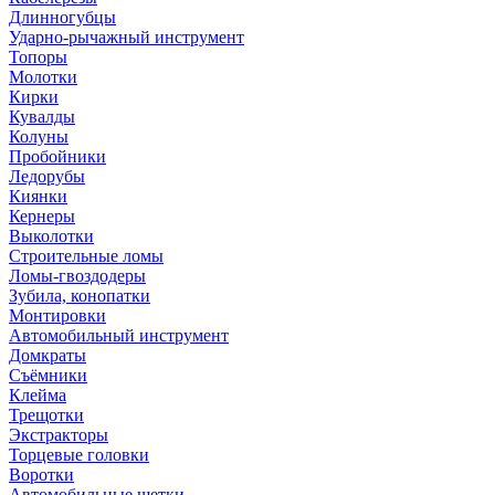
Длинногубцы
Ударно-рычажный инструмент
Топоры
Молотки
Кирки
Кувалды
Колуны
Пробойники
Ледорубы
Киянки
Кернеры
Выколотки
Строительные ломы
Ломы-гвоздодеры
Зубила, конопатки
Монтировки
Автомобильный инструмент
Домкраты
Съёмники
Клейма
Трещотки
Экстракторы
Торцевые головки
Воротки
Автомобильные щетки