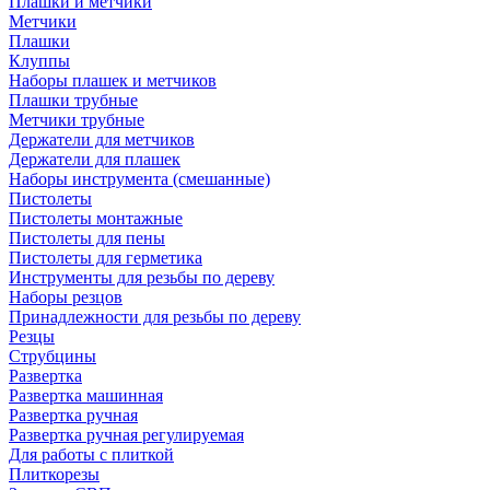
Плашки и метчики
Метчики
Плашки
Клуппы
Наборы плашек и метчиков
Плашки трубные
Метчики трубные
Держатели для метчиков
Держатели для плашек
Наборы инструмента (смешанные)
Пистолеты
Пистолеты монтажные
Пистолеты для пены
Пистолеты для герметика
Инструменты для резьбы по дереву
Наборы резцов
Принадлежности для резьбы по дереву
Резцы
Струбцины
Развертка
Развертка машинная
Развертка ручная
Развертка ручная регулируемая
Для работы с плиткой
Плиткорезы