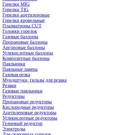
Горелки MIG
Горелки TIG
Горелки ацетиленовые
Горелки кровельные
Плазматроны CUT
Головки горелок
Газовые баллоны
Пропановые баллоны
Аргоновые баллоны
Углекислотные баллоны
Композитные баллоны
Паяльники
Паяльные лампы
Газовая резка
Мундштуки, гильзы для резака
Резаки
Газовые паяльники
Редукторы
Пропановые редукторы
Кислородные редукторы
Ацетиленовые редукторы
Углекислотные редукторы
Гелиевый редуктор
Электроды
Для сварочных горелок