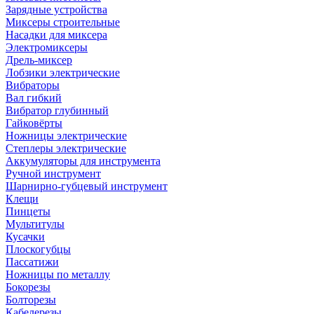
Зарядные устройства
Миксеры строительные
Насадки для миксера
Электромиксеры
Дрель-миксер
Лобзики электрические
Вибраторы
Вал гибкий
Вибратор глубинный
Гайковёрты
Ножницы электрические
Степлеры электрические
Аккумуляторы для инструмента
Ручной инструмент
Шарнирно-губцевый инструмент
Клещи
Пинцеты
Мультитулы
Кусачки
Плоскогубцы
Пассатижи
Ножницы по металлу
Бокорезы
Болторезы
Кабелерезы