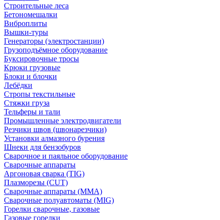
Строительные леса
Бетономешалки
Виброплиты
Вышки-туры
Генераторы (электростанции)
Грузоподъёмное оборудование
Буксировочные тросы
Крюки грузовые
Блоки и блочки
Лебёдки
Стропы текстильные
Стяжки груза
Тельферы и тали
Промышленные электродвигатели
Резчики швов (швонарезчики)
Установки алмазного бурения
Шнеки для бензобуров
Сварочное и паяльное оборудование
Сварочные аппараты
Аргоновая сварка (TIG)
Плазморезы (CUT)
Сварочные аппараты (MMA)
Сварочные полуавтоматы (MIG)
Горелки сварочные, газовые
Газовые горелки