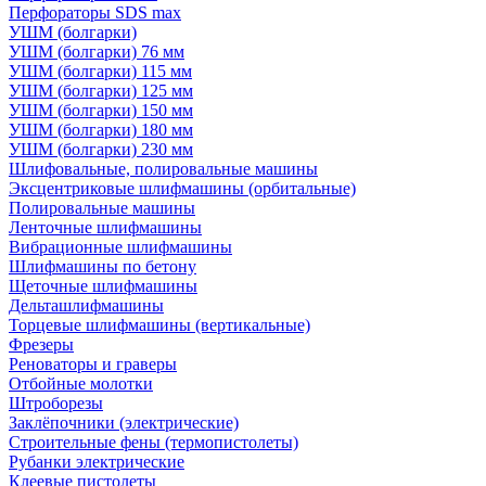
Перфораторы SDS max
УШМ (болгарки)
УШМ (болгарки) 76 мм
УШМ (болгарки) 115 мм
УШМ (болгарки) 125 мм
УШМ (болгарки) 150 мм
УШМ (болгарки) 180 мм
УШМ (болгарки) 230 мм
Шлифовальные, полировальные машины
Эксцентриковые шлифмашины (орбитальные)
Полировальные машины
Ленточные шлифмашины
Вибрационные шлифмашины
Шлифмашины по бетону
Щеточные шлифмашины
Дельташлифмашины
Торцевые шлифмашины (вертикальные)
Фрезеры
Реноваторы и граверы
Отбойные молотки
Штроборезы
Заклёпочники (электрические)
Строительные фены (термопистолеты)
Рубанки электрические
Клеевые пистолеты