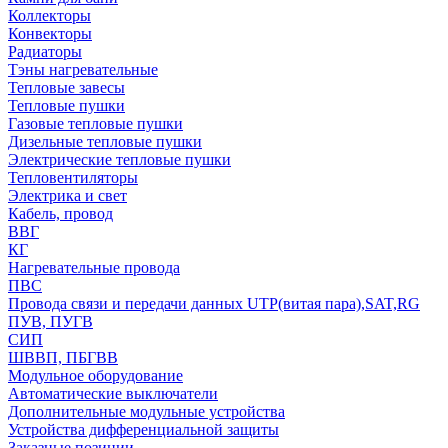
Коллекторы
Конвекторы
Радиаторы
Тэны нагревательные
Тепловые завесы
Тепловые пушки
Газовые тепловые пушки
Дизельные тепловые пушки
Электрические тепловые пушки
Тепловентиляторы
Электрика и свет
Кабель, провод
ВВГ
КГ
Нагревательные провода
ПВС
Провода связи и передачи данных UTP(витая пара),SAT,RG
ПУВ, ПУГВ
СИП
ШВВП, ПБГВВ
Модульное оборудование
Автоматические выключатели
Дополнительные модульные устройства
Устройства дифференциальной защиты
Заказные позиции