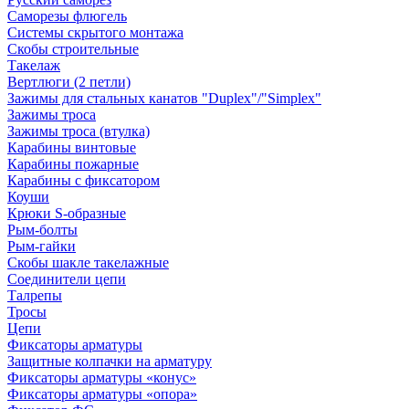
Саморезы флюгель
Системы скрытого монтажа
Скобы строительные
Такелаж
Вертлюги (2 петли)
Зажимы для стальных канатов "Duplex"/"Simplex"
Зажимы троса
Зажимы троса (втулка)
Карабины винтовые
Карабины пожарные
Карабины с фиксатором
Коуши
Крюки S-образные
Рым-болты
Рым-гайки
Скобы шакле такелажные
Соединители цепи
Талрепы
Тросы
Цепи
Фиксаторы арматуры
Защитные колпачки на арматуру
Фиксаторы арматуры «конус»
Фиксаторы арматуры «опора»