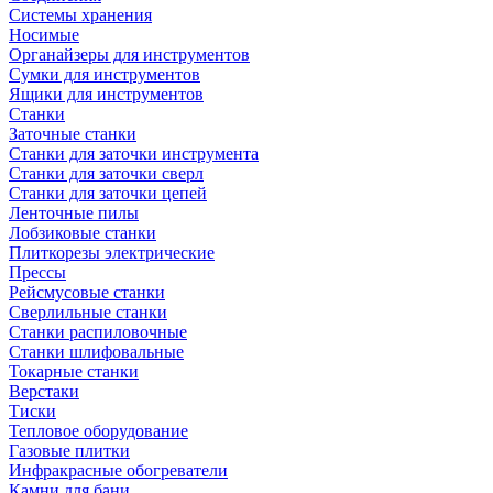
Системы хранения
Носимые
Органайзеры для инструментов
Сумки для инструментов
Ящики для инструментов
Станки
Заточные станки
Станки для заточки инструмента
Станки для заточки сверл
Станки для заточки цепей
Ленточные пилы
Лобзиковые станки
Плиткорезы электрические
Прессы
Рейсмусовые станки
Сверлильные станки
Станки распиловочные
Станки шлифовальные
Токарные станки
Верстаки
Тиски
Тепловое оборудование
Газовые плитки
Инфракрасные обогреватели
Камни для бани