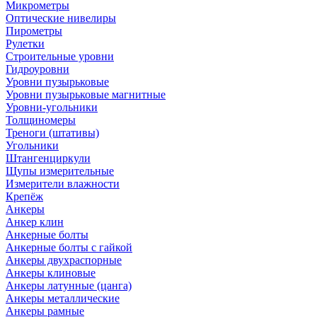
Микрометры
Оптические нивелиры
Пирометры
Рулетки
Строительные уровни
Гидроуровни
Уровни пузырьковые
Уровни пузырьковые магнитные
Уровни-угольники
Толщиномеры
Треноги (штативы)
Угольники
Штангенциркули
Щупы измерительные
Измерители влажности
Крепёж
Анкеры
Анкер клин
Анкерные болты
Анкерные болты с гайкой
Анкеры двухраспорные
Анкеры клиновые
Анкеры латунные (цанга)
Анкеры металлические
Анкеры рамные