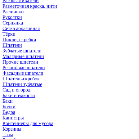
Разбрызгиватели
Разметочная краска, нити
Расшивки
Рукоятки
Серпянка
Сетка абразивная
Тёрки
Цикли, скребки
Шпатели
Зубчатые шпатели
Малярные шпатели
Прочие шпатели
Резиновые шпатели
Фасадные шпатели
Шпатель-скребок
Шпатели зубчатые
Сад и огород
Баки и емкости
Баки
Бочки
Ведра
Канистры
Контейнеры для мусора
Корзины
Тазы