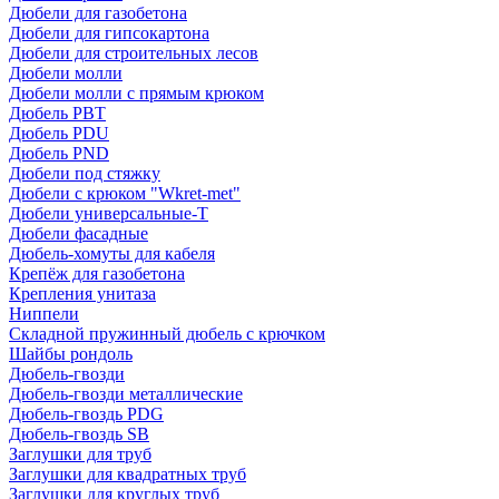
Дюбели для газобетона
Дюбели для гипсокартона
Дюбели для строительных лесов
Дюбели молли
Дюбели молли с прямым крюком
Дюбель PBT
Дюбель PDU
Дюбель PND
Дюбели под стяжку
Дюбели с крюком "Wkret-met"
Дюбели универсальные-Т
Дюбели фасадные
Дюбель-хомуты для кабеля
Крепёж для газобетона
Крепления унитаза
Ниппели
Складной пружинный дюбель с крючком
Шайбы рондоль
Дюбель-гвозди
Дюбель-гвозди металлические
Дюбель-гвоздь PDG
Дюбель-гвоздь SB
Заглушки для труб
Заглушки для квадратных труб
Заглушки для круглых труб