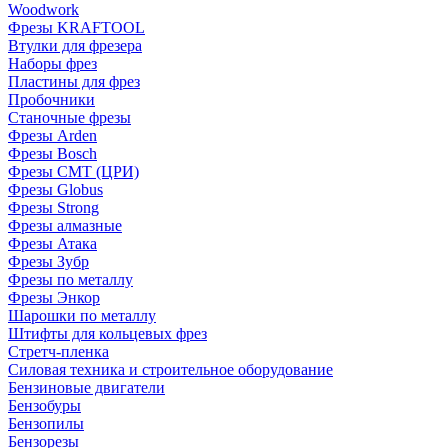
Woodwork
Фрезы KRAFTOOL
Втулки для фрезера
Наборы фрез
Пластины для фрез
Пробочники
Станочные фрезы
Фрезы Arden
Фрезы Bosch
Фрезы CMT (ЦРИ)
Фрезы Globus
Фрезы Strong
Фрезы алмазные
Фрезы Атака
Фрезы Зубр
Фрезы по металлу
Фрезы Энкор
Шарошки по металлу
Штифты для кольцевых фрез
Стретч-пленка
Силовая техника и строительное оборудование
Бензиновые двигатели
Бензобуры
Бензопилы
Бензорезы