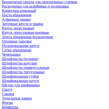
Корончатые сверла для сверлильных станков
Расходники для шлифовки и полировки
Карандаш алмазный
Паста абразивная
Алмазные чашки
Заточные круги и чашки
Круги лепестковые
Круги лепестковые веерные
Лента абразивная бесконечная
Опорные тарелки
Полировальные круги
Сетка абразивная
Черепашки
Шлифлисты (рулоны)
Шлифлисты круглые
Шлифлисты прямоугольные
Шлифлисты треугольные
Шлифовальные губки
Шлифовальные круги
Щетки для шифмашин
Скотч
Смазка
Точильные камни
Фрезы
Борфрезы