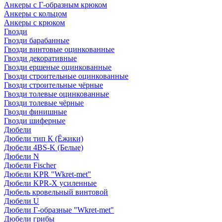
Анкеры с Г-образным крюком
Анкеры с кольцом
Анкеры с крюком
Гвозди
Гвозди барабанные
Гвозди винтовые оцинкованные
Гвозди декоративные
Гвозди ершеные оцинкованные
Гвозди строительные оцинкованные
Гвозди строительные чёрные
Гвозди толевые оцинкованные
Гвозди толевые чёрные
Гвозди финишные
Гвозди шиферные
Дюбели
Дюбели тип К (Ёжики)
Дюбели 4BS-K (Белые)
Дюбели N
Дюбели Fischer
Дюбели KPR "Wkret-met"
Дюбели KPR-Х усиленные
Дюбель кровельный винтовой
Дюбели U
Дюбели Г-образные "Wkret-met"
Дюбели грибы