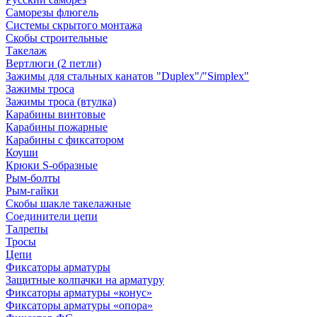
Саморезы флюгель
Системы скрытого монтажа
Скобы строительные
Такелаж
Вертлюги (2 петли)
Зажимы для стальных канатов "Duplex"/"Simplex"
Зажимы троса
Зажимы троса (втулка)
Карабины винтовые
Карабины пожарные
Карабины с фиксатором
Коуши
Крюки S-образные
Рым-болты
Рым-гайки
Скобы шакле такелажные
Соединители цепи
Талрепы
Тросы
Цепи
Фиксаторы арматуры
Защитные колпачки на арматуру
Фиксаторы арматуры «конус»
Фиксаторы арматуры «опора»