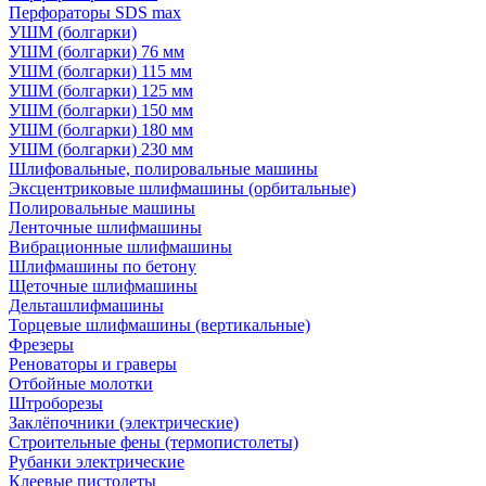
Перфораторы SDS max
УШМ (болгарки)
УШМ (болгарки) 76 мм
УШМ (болгарки) 115 мм
УШМ (болгарки) 125 мм
УШМ (болгарки) 150 мм
УШМ (болгарки) 180 мм
УШМ (болгарки) 230 мм
Шлифовальные, полировальные машины
Эксцентриковые шлифмашины (орбитальные)
Полировальные машины
Ленточные шлифмашины
Вибрационные шлифмашины
Шлифмашины по бетону
Щеточные шлифмашины
Дельташлифмашины
Торцевые шлифмашины (вертикальные)
Фрезеры
Реноваторы и граверы
Отбойные молотки
Штроборезы
Заклёпочники (электрические)
Строительные фены (термопистолеты)
Рубанки электрические
Клеевые пистолеты