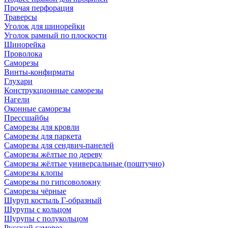
Прочая перфорация
Траверсы
Уголок для шинорейки
Уголок рамный по плоскости
Шинорейка
Проволока
Саморезы
Винты-конфирматы
Глухари
Конструкционные саморезы
Нагели
Оконные саморезы
Прессшайбы
Саморезы для кровли
Саморезы для паркета
Саморезы для сендвич-панелей
Саморезы жёлтые по дереву
Саморезы жёлтые универсальные (поштучно)
Саморезы клопы
Саморезы по гипсоволокну
Саморезы чёрные
Шуруп костыль Г-образный
Шурупы с кольцом
Шурупы с полукольцом
Русский саморез