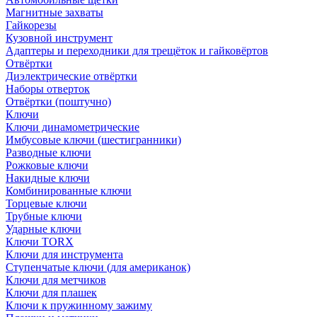
Магнитные захваты
Гайкорезы
Кузовной инструмент
Адаптеры и переходники для трещёток и гайковёртов
Отвёртки
Диэлектрические отвёртки
Наборы отверток
Отвёртки (поштучно)
Ключи
Ключи динамометрические
Имбусовые ключи (шестигранники)
Разводные ключи
Рожковые ключи
Накидные ключи
Комбинированные ключи
Торцевые ключи
Трубные ключи
Ударные ключи
Ключи TORX
Ключи для инструмента
Ступенчатые ключи (для американок)
Ключи для метчиков
Ключи для плашек
Ключи к пружинному зажиму