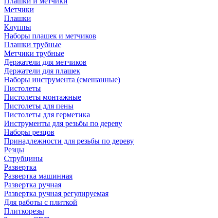
Плашки и метчики
Метчики
Плашки
Клуппы
Наборы плашек и метчиков
Плашки трубные
Метчики трубные
Держатели для метчиков
Держатели для плашек
Наборы инструмента (смешанные)
Пистолеты
Пистолеты монтажные
Пистолеты для пены
Пистолеты для герметика
Инструменты для резьбы по дереву
Наборы резцов
Принадлежности для резьбы по дереву
Резцы
Струбцины
Развертка
Развертка машинная
Развертка ручная
Развертка ручная регулируемая
Для работы с плиткой
Плиткорезы