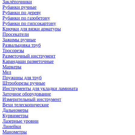
Заклёпочники
Рубанки ручные
Рубанки по дереву
Рубанки по газобетону
Рубанки по гипсокартону
Крючки для вязки арматуры
Просекатели
Зажимы ручные
Развальцовка труб
Тросорезы
Разметочный инструмент
Карандаши разметочные
Маркеры
Мел
Пружины для труб
Штроборезы ручные
Инструменты для укладки ламината
Заточное оборудование
Измерительный инструмент
Вехи телескопические
Дальномеры
Курвиметры
Лазерные уровни
Линейки
Манометры