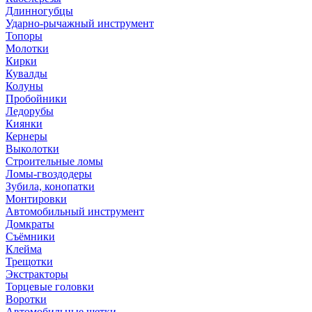
Длинногубцы
Ударно-рычажный инструмент
Топоры
Молотки
Кирки
Кувалды
Колуны
Пробойники
Ледорубы
Киянки
Кернеры
Выколотки
Строительные ломы
Ломы-гвоздодеры
Зубила, конопатки
Монтировки
Автомобильный инструмент
Домкраты
Съёмники
Клейма
Трещотки
Экстракторы
Торцевые головки
Воротки
Автомобильные щетки