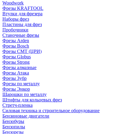
Woodwork
Фрезы KRAFTOOL
Втулки для фрезера
Наборы фрез
Пластины для фрез
Пробочники
Станочные фрезы
Фрезы Arden
Фрезы Bosch
Фрезы CMT (ЦРИ)
Фрезы Globus
Фрезы Strong
Фрезы алмазные
Фрезы Атака
Фрезы Зубр
Фрезы по металлу
Фрезы Энкор
Шарошки по металлу
Штифты для кольцевых фрез
Стретч-пленка
Силовая техника и строительное оборудование
Бензиновые двигатели
Бензобуры
Бензопилы
Бензорезы