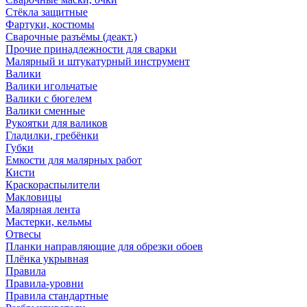
Стёкла защитные
Фартуки, костюмы
Сварочные разъёмы (деакт.)
Прочие принадлежности для сварки
Малярный и штукатурный инструмент
Валики
Валики игольчатые
Валики с бюгелем
Валики сменные
Рукоятки для валиков
Гладилки, гребёнки
Губки
Емкости для малярных работ
Кисти
Краскораспылители
Макловицы
Малярная лента
Мастерки, кельмы
Отвесы
Планки направляющие для обрезки обоев
Плёнка укрывная
Правила
Правила-уровни
Правила стандартные