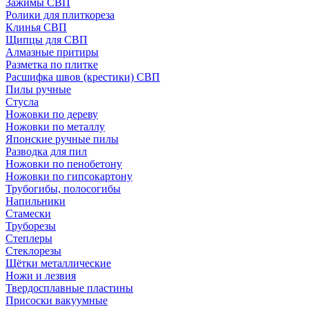
Зажимы СВП
Ролики для плиткореза
Клинья СВП
Щипцы для СВП
Алмазные притиры
Разметка по плитке
Расшифка швов (крестики) СВП
Пилы ручные
Стусла
Ножовки по дереву
Ножовки по металлу
Японские ручные пилы
Разводка для пил
Ножовки по пенобетону
Ножовки по гипсокартону
Трубогибы, полосогибы
Напильники
Стамески
Труборезы
Степлеры
Стеклорезы
Щётки металлические
Ножи и лезвия
Твердосплавные пластины
Присоски вакуумные