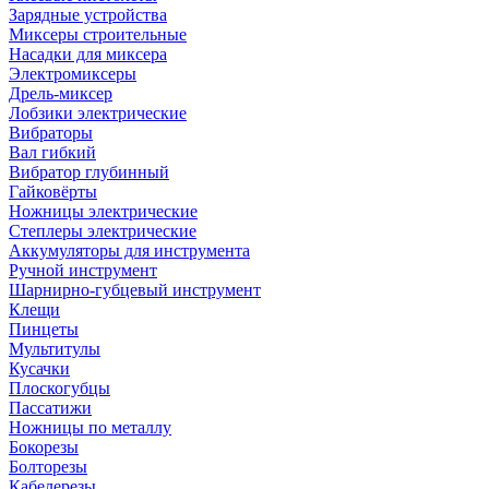
Зарядные устройства
Миксеры строительные
Насадки для миксера
Электромиксеры
Дрель-миксер
Лобзики электрические
Вибраторы
Вал гибкий
Вибратор глубинный
Гайковёрты
Ножницы электрические
Степлеры электрические
Аккумуляторы для инструмента
Ручной инструмент
Шарнирно-губцевый инструмент
Клещи
Пинцеты
Мультитулы
Кусачки
Плоскогубцы
Пассатижи
Ножницы по металлу
Бокорезы
Болторезы
Кабелерезы