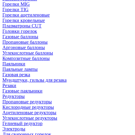
Горелки MIG
Горелки TIG
Горелки ацетиленовые
Горелки кровельные
Плазматроны CUT
Головки горелок
Газовые баллоны
Пропановые баллоны
Аргоновые баллоны
Углекислотные баллоны
Композитные баллоны
Паяльники
Паяльные лампы
Газовая резка
Мундштуки, гильзы для резака
Резаки
Газовые паяльники
Редукторы
Пропановые редукторы
Кислородные редукторы
Ацетиленовые редукторы
Углекислотные редукторы
Гелиевый редуктор
Электроды
Для сварочных горелок