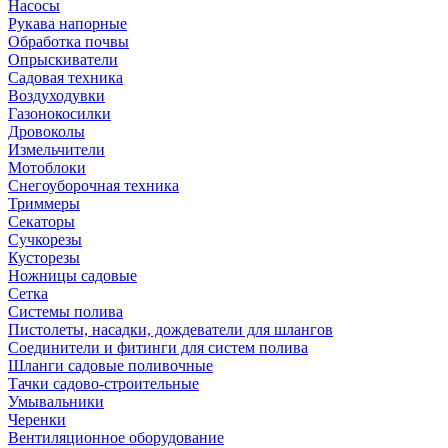
Насосы
Рукава напорные
Обработка почвы
Опрыскиватели
Садовая техника
Воздуходувки
Газонокосилки
Дровоколы
Измельчители
Мотоблоки
Снегоуборочная техника
Триммеры
Секаторы
Сучкорезы
Кусторезы
Ножницы садовые
Сетка
Системы полива
Пистолеты, насадки, дождеватели для шлангов
Соединители и фитинги для систем полива
Шланги садовые поливочные
Тачки садово-строительные
Умывальники
Черенки
Вентиляционное оборудование