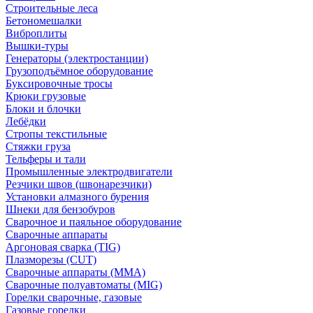
Строительные леса
Бетономешалки
Виброплиты
Вышки-туры
Генераторы (электростанции)
Грузоподъёмное оборудование
Буксировочные тросы
Крюки грузовые
Блоки и блочки
Лебёдки
Стропы текстильные
Стяжки груза
Тельферы и тали
Промышленные электродвигатели
Резчики швов (швонарезчики)
Установки алмазного бурения
Шнеки для бензобуров
Сварочное и паяльное оборудование
Сварочные аппараты
Аргоновая сварка (TIG)
Плазморезы (CUT)
Сварочные аппараты (MMA)
Сварочные полуавтоматы (MIG)
Горелки сварочные, газовые
Газовые горелки