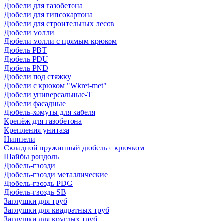
Дюбели для газобетона
Дюбели для гипсокартона
Дюбели для строительных лесов
Дюбели молли
Дюбели молли с прямым крюком
Дюбель PBT
Дюбель PDU
Дюбель PND
Дюбели под стяжку
Дюбели с крюком "Wkret-met"
Дюбели универсальные-Т
Дюбели фасадные
Дюбель-хомуты для кабеля
Крепёж для газобетона
Крепления унитаза
Ниппели
Складной пружинный дюбель с крючком
Шайбы рондоль
Дюбель-гвозди
Дюбель-гвозди металлические
Дюбель-гвоздь PDG
Дюбель-гвоздь SB
Заглушки для труб
Заглушки для квадратных труб
Заглушки для круглых труб