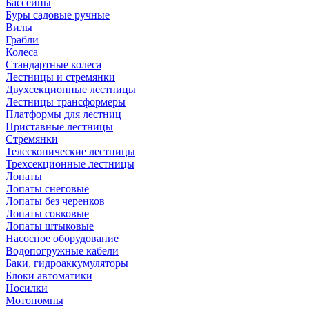
Бассейны
Буры садовые ручные
Вилы
Грабли
Колеса
Стандартные колеса
Лестницы и стремянки
Двухсекционные лестницы
Лестницы трансформеры
Платформы для лестниц
Приставные лестницы
Стремянки
Телескопические лестницы
Трехсекционные лестницы
Лопаты
Лопаты снеговые
Лопаты без черенков
Лопаты совковые
Лопаты штыковые
Насосное оборудование
Водопогружные кабели
Баки, гидроаккумуляторы
Блоки автоматики
Носилки
Мотопомпы