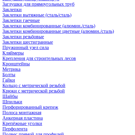
Заглушки для прямоугольных труб
Заклепки
Заклепки вытяжные (сталь/сталь)
Заклепки гаечные
Заклепки комбинированные (алюмин./сталь)
Заклепки комбинированные цветные (алюмин./сталь)
Заклепки резьбовые
Заклепки шестигранные
Пружинный узел сила
Кляймеры
Крепления для строительных лесов
Кронштейны
Метрика
Болты
Гайки
Кольцо с метрической резьбой
Крюки с метрической резьбой
Шайбы
Шпильки
Перфорированный крепеж
Полоса монтажная
Анкерная пластина
Крепёжные уголки
Перфолента
Подвес прямой для профилей