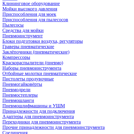
Клининговое оборудование
Мойки высокого давления
Приспособления для моек
Приспособления для пылесосов
Пылесосы
Средства для мойки
Пневмоинструмент
Блоки подготовки воздуха, регуляторы
Граверы пневматические
Заклёпочники (пневматические)
Компрессоры
Краскораспылители (пневмо)
Наборы пневмоинструмента
Отбойные молотки пневматические
Пистолеты продувочные
Пневмогайковёрты
Пневмодрели
Пневмостеплеры
Пневмошланги
Пневмошлифмашины и УШМ
Принадлежности для подключения
Адаптеры для пневмоинструмента
Переходники для пневмоинструмента
Прочие принадлежности для пневмоинструмента
Соединения