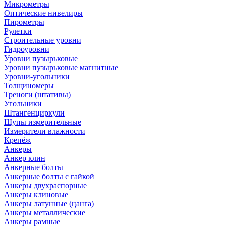
Микрометры
Оптические нивелиры
Пирометры
Рулетки
Строительные уровни
Гидроуровни
Уровни пузырьковые
Уровни пузырьковые магнитные
Уровни-угольники
Толщиномеры
Треноги (штативы)
Угольники
Штангенциркули
Щупы измерительные
Измерители влажности
Крепёж
Анкеры
Анкер клин
Анкерные болты
Анкерные болты с гайкой
Анкеры двухраспорные
Анкеры клиновые
Анкеры латунные (цанга)
Анкеры металлические
Анкеры рамные