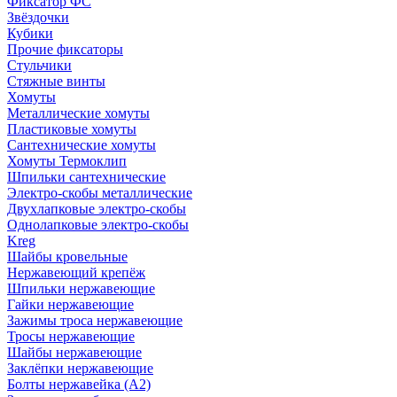
Фиксатор ФС
Звёздочки
Кубики
Прочие фиксаторы
Стульчики
Стяжные винты
Хомуты
Металлические хомуты
Пластиковые хомуты
Сантехнические хомуты
Хомуты Термоклип
Шпильки сантехнические
Электро-скобы металлические
Двухлапковые электро-скобы
Однолапковые электро-скобы
Kreg
Шайбы кровельные
Нержавеющий крепёж
Шпильки нержавеющие
Гайки нержавеющие
Зажимы троса нержавеющие
Тросы нержавеющие
Шайбы нержавеющие
Заклёпки нержавеющие
Болты нержавейка (А2)