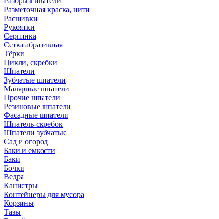
Разбрызгиватели
Разметочная краска, нити
Расшивки
Рукоятки
Серпянка
Сетка абразивная
Тёрки
Цикли, скребки
Шпатели
Зубчатые шпатели
Малярные шпатели
Прочие шпатели
Резиновые шпатели
Фасадные шпатели
Шпатель-скребок
Шпатели зубчатые
Сад и огород
Баки и емкости
Баки
Бочки
Ведра
Канистры
Контейнеры для мусора
Корзины
Тазы