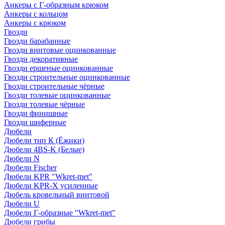
Анкеры с Г-образным крюком
Анкеры с кольцом
Анкеры с крюком
Гвозди
Гвозди барабанные
Гвозди винтовые оцинкованные
Гвозди декоративные
Гвозди ершеные оцинкованные
Гвозди строительные оцинкованные
Гвозди строительные чёрные
Гвозди толевые оцинкованные
Гвозди толевые чёрные
Гвозди финишные
Гвозди шиферные
Дюбели
Дюбели тип К (Ёжики)
Дюбели 4BS-K (Белые)
Дюбели N
Дюбели Fischer
Дюбели KPR "Wkret-met"
Дюбели KPR-Х усиленные
Дюбель кровельный винтовой
Дюбели U
Дюбели Г-образные "Wkret-met"
Дюбели грибы