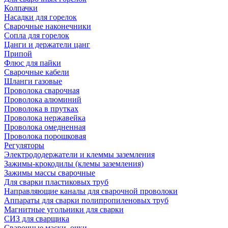
Колпачки
Насадки для горелок
Сварочные наконечники
Сопла для горелок
Цанги и держатели цанг
Припой
Флюс для пайки
Сварочные кабели
Шланги газовые
Проволока сварочная
Проволока алюминий
Проволока в прутках
Проволока нержавейка
Проволока омедненная
Проволока порошковая
Регуляторы
Электрододержатели и клеммы заземления
Зажимы-крокодилы (клемы заземления)
Зажимы массы сварочные
Для сварки пластиковых труб
Направляющие каналы для сварочной проволоки
Аппараты для сварки полипропиленовых труб
Магнитные угольники для сварки
СИЗ для сварщика
Сварочные маски, очки