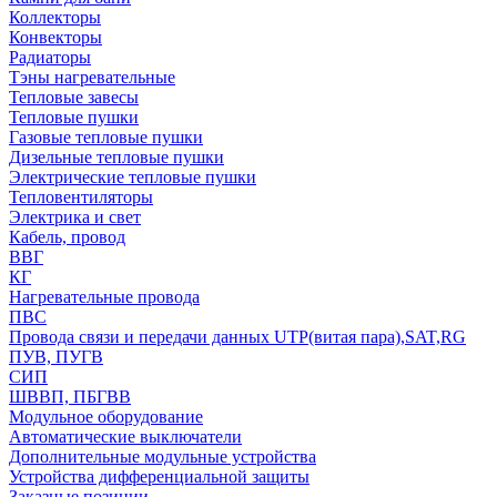
Коллекторы
Конвекторы
Радиаторы
Тэны нагревательные
Тепловые завесы
Тепловые пушки
Газовые тепловые пушки
Дизельные тепловые пушки
Электрические тепловые пушки
Тепловентиляторы
Электрика и свет
Кабель, провод
ВВГ
КГ
Нагревательные провода
ПВС
Провода связи и передачи данных UTP(витая пара),SAT,RG
ПУВ, ПУГВ
СИП
ШВВП, ПБГВВ
Модульное оборудование
Автоматические выключатели
Дополнительные модульные устройства
Устройства дифференциальной защиты
Заказные позиции