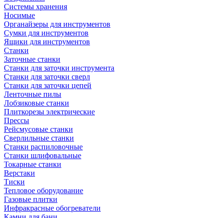
Системы хранения
Носимые
Органайзеры для инструментов
Сумки для инструментов
Ящики для инструментов
Станки
Заточные станки
Станки для заточки инструмента
Станки для заточки сверл
Станки для заточки цепей
Ленточные пилы
Лобзиковые станки
Плиткорезы электрические
Прессы
Рейсмусовые станки
Сверлильные станки
Станки распиловочные
Станки шлифовальные
Токарные станки
Верстаки
Тиски
Тепловое оборудование
Газовые плитки
Инфракрасные обогреватели
Камни для бани