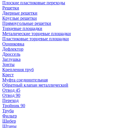
Плоские пластиковые переходы
Решетки
Дверные решетки
Круглые решетки
Прямоугольные решетки
Торцевые площадки
Металические торцевые площадки
Пластиковые торцевые площадки
Оцинковка
Дефлектор
Дроссель
Заглушка
Зонты
Крепления труб
Крест
Муфта соединительная
Обратный клапан металлический
Отвод 45
Отвод 90
Переход
Тройник 90
Труба
Фильтр
Шибер
Штаны