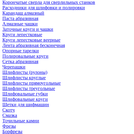
Корончатые сверла для сверлильных станков
Расходники для шлифовки и полировки
Карандаш алмазный
Паста абразивная
Алмазные чашки
Заточные круги и чашки
Круги лепестковые
Круги лепестковые веерные
Лента абразивная бесконечная
Опорные тарелки
Полировальные круги
Сетка абразивная
Черепашки
Шлифлисты (рулоны)
Шлифлисты круглые
Шлифлисты прямоугольные
Шлифлисты треугольные
Шлифовальные губки
Шлифовальные круги
Щетки для шифмашин
Скотч
Смазка
Точильные камни
Фрезы
Борфрезы