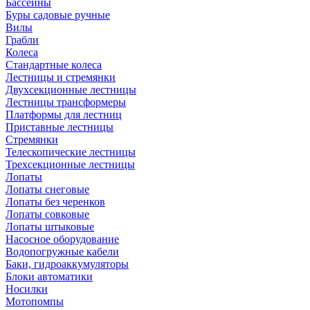
Бассейны
Буры садовые ручные
Вилы
Грабли
Колеса
Стандартные колеса
Лестницы и стремянки
Двухсекционные лестницы
Лестницы трансформеры
Платформы для лестниц
Приставные лестницы
Стремянки
Телескопические лестницы
Трехсекционные лестницы
Лопаты
Лопаты снеговые
Лопаты без черенков
Лопаты совковые
Лопаты штыковые
Насосное оборудование
Водопогружные кабели
Баки, гидроаккумуляторы
Блоки автоматики
Носилки
Мотопомпы