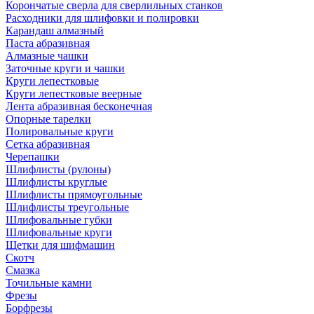
Корончатые сверла для сверлильных станков
Расходники для шлифовки и полировки
Карандаш алмазный
Паста абразивная
Алмазные чашки
Заточные круги и чашки
Круги лепестковые
Круги лепестковые веерные
Лента абразивная бесконечная
Опорные тарелки
Полировальные круги
Сетка абразивная
Черепашки
Шлифлисты (рулоны)
Шлифлисты круглые
Шлифлисты прямоугольные
Шлифлисты треугольные
Шлифовальные губки
Шлифовальные круги
Щетки для шифмашин
Скотч
Смазка
Точильные камни
Фрезы
Борфрезы