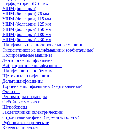
Перфораторы SDS max
УШМ (болгарки)
УШМ (болгарки) 76 мм
УШМ (болгарки) 115 мм
УШМ (болгарки) 125 мм
УШМ (болгарки) 150 мм
УШМ (болгарки) 180 мм
УШМ (болгарки) 230 мм
Шлифовальные, полировальные машины
Эксцентриковые шлифмашины (орбитальные)
Полировальные машины
Ленточные шлифмашины
Вибрационные шлифмашины
Шлифмашины по бетону
Щеточные шлифмашины
Дельташлифмашины
Торцевые шлифмашины (вертикальные)
Фрезеры
Реноваторы и граверы
Отбойные молотки
Штроборезы
Заклёпочники (электрические)
Строительные фены (термопистолеты)
Рубанки электрические
Клеевые пистолеты