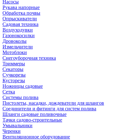
Насосы
Рукава напорные
Обработка почвы
Опрыскиватели
Садовая техника
Воздуходувки
Газонокосилки
Дровоколы
Измельчители
Мотоблоки
Снегоуборочная техника
Триммеры
Секаторы
Сучкорезы
Кусторезы
Ножницы садовые
Сетка
Системы полива
Пистолеты, насадки, дождеватели для шлангов
Соединители и фитинги для систем полива
Шланги садовые поливочные
Тачки садово-строительные
Умывальники
Черенки
Вентиляционное оборудование