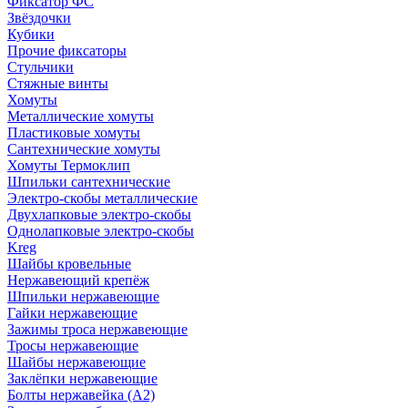
Фиксатор ФС
Звёздочки
Кубики
Прочие фиксаторы
Стульчики
Стяжные винты
Хомуты
Металлические хомуты
Пластиковые хомуты
Сантехнические хомуты
Хомуты Термоклип
Шпильки сантехнические
Электро-скобы металлические
Двухлапковые электро-скобы
Однолапковые электро-скобы
Kreg
Шайбы кровельные
Нержавеющий крепёж
Шпильки нержавеющие
Гайки нержавеющие
Зажимы троса нержавеющие
Тросы нержавеющие
Шайбы нержавеющие
Заклёпки нержавеющие
Болты нержавейка (А2)