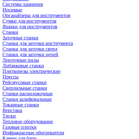
Системы хранения
Носимые
Органайзеры для инструментов
Сумки для инструментов
Ящики для инструментов
Станки
Заточные станки
Станки для заточки инструмента
Станки для заточки сверл
Станки для заточки цепей
Ленточные пилы
Лобзиковые станки
Плиткорезы электрические
Прессы
Рейсмусовые станки
Сверлильные станки
Станки распиловочные
Станки шлифовальные
Токарные станки
Верстаки
Тиски
Тепловое оборудование
Газовые плитки
Инфракрасные обогреватели
Камни для бани