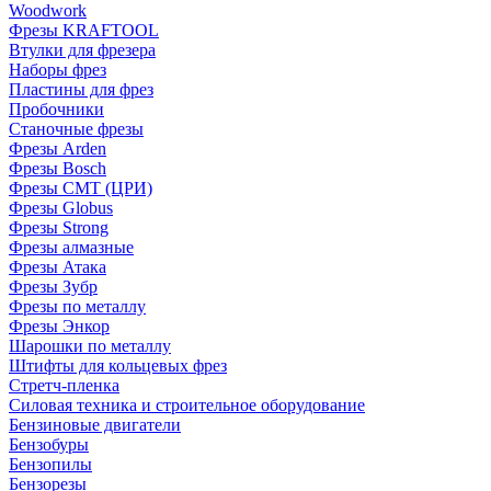
Woodwork
Фрезы KRAFTOOL
Втулки для фрезера
Наборы фрез
Пластины для фрез
Пробочники
Станочные фрезы
Фрезы Arden
Фрезы Bosch
Фрезы CMT (ЦРИ)
Фрезы Globus
Фрезы Strong
Фрезы алмазные
Фрезы Атака
Фрезы Зубр
Фрезы по металлу
Фрезы Энкор
Шарошки по металлу
Штифты для кольцевых фрез
Стретч-пленка
Силовая техника и строительное оборудование
Бензиновые двигатели
Бензобуры
Бензопилы
Бензорезы