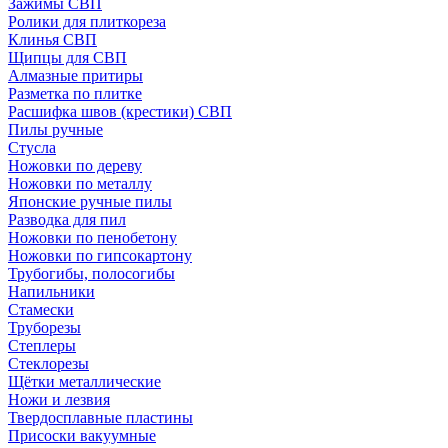
Зажимы СВП
Ролики для плиткореза
Клинья СВП
Щипцы для СВП
Алмазные притиры
Разметка по плитке
Расшифка швов (крестики) СВП
Пилы ручные
Стусла
Ножовки по дереву
Ножовки по металлу
Японские ручные пилы
Разводка для пил
Ножовки по пенобетону
Ножовки по гипсокартону
Трубогибы, полосогибы
Напильники
Стамески
Труборезы
Степлеры
Стеклорезы
Щётки металлические
Ножи и лезвия
Твердосплавные пластины
Присоски вакуумные