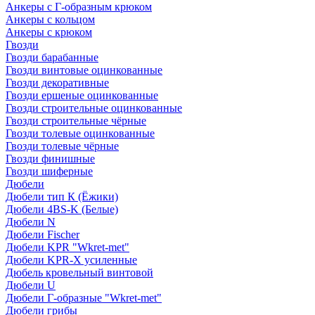
Анкеры с Г-образным крюком
Анкеры с кольцом
Анкеры с крюком
Гвозди
Гвозди барабанные
Гвозди винтовые оцинкованные
Гвозди декоративные
Гвозди ершеные оцинкованные
Гвозди строительные оцинкованные
Гвозди строительные чёрные
Гвозди толевые оцинкованные
Гвозди толевые чёрные
Гвозди финишные
Гвозди шиферные
Дюбели
Дюбели тип К (Ёжики)
Дюбели 4BS-K (Белые)
Дюбели N
Дюбели Fischer
Дюбели KPR "Wkret-met"
Дюбели KPR-Х усиленные
Дюбель кровельный винтовой
Дюбели U
Дюбели Г-образные "Wkret-met"
Дюбели грибы