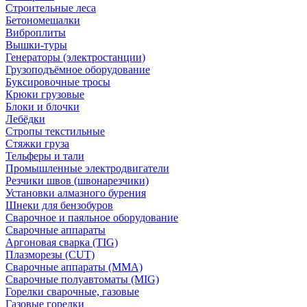
Строительные леса
Бетономешалки
Виброплиты
Вышки-туры
Генераторы (электростанции)
Грузоподъёмное оборудование
Буксировочные тросы
Крюки грузовые
Блоки и блочки
Лебёдки
Стропы текстильные
Стяжки груза
Тельферы и тали
Промышленные электродвигатели
Резчики швов (швонарезчики)
Установки алмазного бурения
Шнеки для бензобуров
Сварочное и паяльное оборудование
Сварочные аппараты
Аргоновая сварка (TIG)
Плазморезы (CUT)
Сварочные аппараты (MMA)
Сварочные полуавтоматы (MIG)
Горелки сварочные, газовые
Газовые горелки