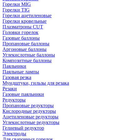
Горелки MIG
Горелки TIG
Горелки ацетиленовые
Горелки кровельные
Плазматроны CUT
Головки горелок
Газовые баллоны
Пропановые баллоны
Аргоновые баллоны
Углекислотные баллоны
Композитные баллоны
Паяльники
Паяльные лампы
Газовая резка
Мундштуки, гильзы для резака
Резаки
Газовые паяльники
Редукторы
Пропановые редукторы
Кислородные редукторы
Ацетиленовые редукторы
Углекислотные редукторы
Гелиевый редуктор
Электроды
Для сварочных горелок