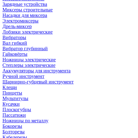
Зарядные устройства
Миксеры строительные
Насадки для миксера
Электромиксеры
Дрель-миксер
Лобзики электрические
Вибраторы
Вал гибкий
Вибратор глубинный
Гайковёрты
Ножницы электрические
Степлеры электрические
Аккумуляторы для инструмента
Ручной инструмент
Шарнирно-губцевый инструмент
Клещи
Пинцеты
Мультитулы
Кусачки
Плоскогубцы
Пассатижи
Ножницы по металлу
Бокорезы
Болторезы
Кабелерезы