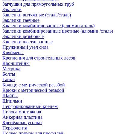
Заглушки для прямоугольных труб
Заклепки
Заклепки вытяжные (сталь/сталь)
Заклепки гаечные
Заклепки комбинированные (алюмин./сталь)
Заклепки комбинированные цветные (алюмин./сталь)
Заклепки резьбовые
Заклепки шестигранные
Пружинный узел сила
Кляймеры
Крепления для строительных лесов
Кронштейны
Метрика
Болты
Гайки
Кольцо с метрической резьбой
Крюки с метрической резьбой
Шайбы
Шпильки
Перфорированный крепеж
Полоса монтажная
Анкерная пластина
Крепёжные уголки
Перфолента
Подвес прямой для профилей