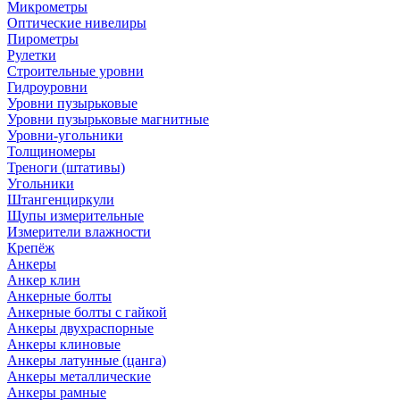
Микрометры
Оптические нивелиры
Пирометры
Рулетки
Строительные уровни
Гидроуровни
Уровни пузырьковые
Уровни пузырьковые магнитные
Уровни-угольники
Толщиномеры
Треноги (штативы)
Угольники
Штангенциркули
Щупы измерительные
Измерители влажности
Крепёж
Анкеры
Анкер клин
Анкерные болты
Анкерные болты с гайкой
Анкеры двухраспорные
Анкеры клиновые
Анкеры латунные (цанга)
Анкеры металлические
Анкеры рамные