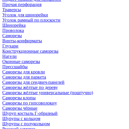
Прочая перфорация
Траверсы
Уголок для шинорейки
Уголок рамный по плоскости
Шинорейка
Проволока
Саморезы
Винты-конфирматы
Глухари
Конструкционные саморезы
Нагели
Оконные саморезы
Прессшайбы
Саморезы для кровли
Саморезы для паркета
Саморезы для сендвич-панелей
Саморезы жёлтые по дереву
Саморезы жёлтые универсальные (поштучно)
Саморезы клопы
Саморезы по гипсоволокну
Саморезы чёрные
Шуруп костыль Г-образный
Шурупы с кольцом
Шурупы с полукольцом
Русский саморез