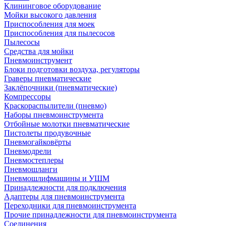
Клининговое оборудование
Мойки высокого давления
Приспособления для моек
Приспособления для пылесосов
Пылесосы
Средства для мойки
Пневмоинструмент
Блоки подготовки воздуха, регуляторы
Граверы пневматические
Заклёпочники (пневматические)
Компрессоры
Краскораспылители (пневмо)
Наборы пневмоинструмента
Отбойные молотки пневматические
Пистолеты продувочные
Пневмогайковёрты
Пневмодрели
Пневмостеплеры
Пневмошланги
Пневмошлифмашины и УШМ
Принадлежности для подключения
Адаптеры для пневмоинструмента
Переходники для пневмоинструмента
Прочие принадлежности для пневмоинструмента
Соединения