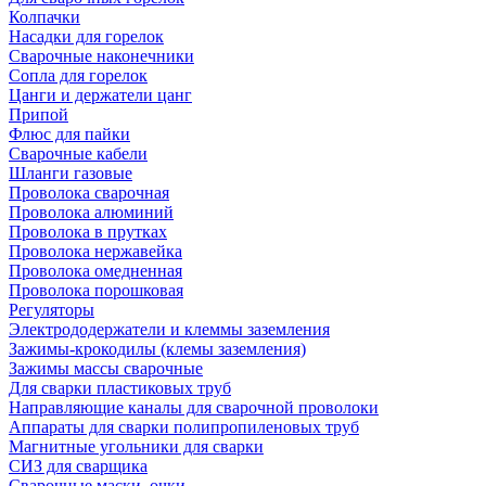
Колпачки
Насадки для горелок
Сварочные наконечники
Сопла для горелок
Цанги и держатели цанг
Припой
Флюс для пайки
Сварочные кабели
Шланги газовые
Проволока сварочная
Проволока алюминий
Проволока в прутках
Проволока нержавейка
Проволока омедненная
Проволока порошковая
Регуляторы
Электрододержатели и клеммы заземления
Зажимы-крокодилы (клемы заземления)
Зажимы массы сварочные
Для сварки пластиковых труб
Направляющие каналы для сварочной проволоки
Аппараты для сварки полипропиленовых труб
Магнитные угольники для сварки
СИЗ для сварщика
Сварочные маски, очки