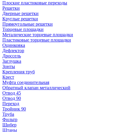
Плоские пластиковые переходы
Решетки
Дверные решетки
Круглые решетки
Прямоугольные решетки
Торцевые площадки
Металические торцевые площадки
Пластиковые торцевые площадки
Оцинковка
Дефлектор
Дроссель
Заглушка
Зонты
Крепления труб
Крест
Муфта соединительная
Обратный клапан металлический
Отвод 45
Отвод 90
Переход
Тройник 90
Труба
Фильтр
Шибер
Штаны