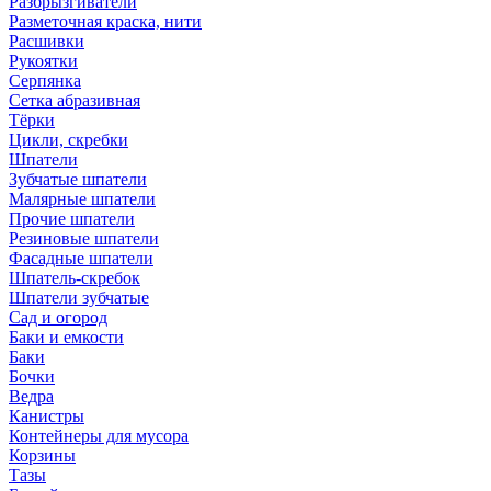
Разбрызгиватели
Разметочная краска, нити
Расшивки
Рукоятки
Серпянка
Сетка абразивная
Тёрки
Цикли, скребки
Шпатели
Зубчатые шпатели
Малярные шпатели
Прочие шпатели
Резиновые шпатели
Фасадные шпатели
Шпатель-скребок
Шпатели зубчатые
Сад и огород
Баки и емкости
Баки
Бочки
Ведра
Канистры
Контейнеры для мусора
Корзины
Тазы