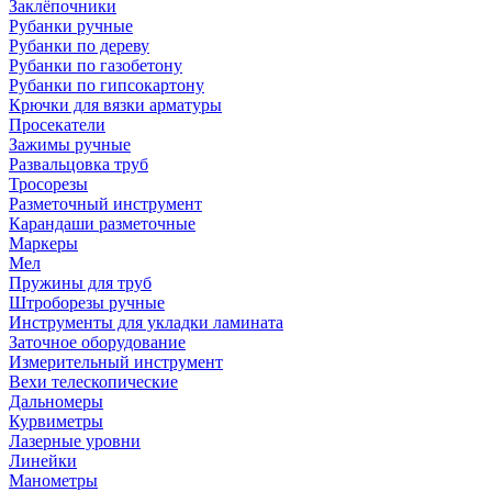
Заклёпочники
Рубанки ручные
Рубанки по дереву
Рубанки по газобетону
Рубанки по гипсокартону
Крючки для вязки арматуры
Просекатели
Зажимы ручные
Развальцовка труб
Тросорезы
Разметочный инструмент
Карандаши разметочные
Маркеры
Мел
Пружины для труб
Штроборезы ручные
Инструменты для укладки ламината
Заточное оборудование
Измерительный инструмент
Вехи телескопические
Дальномеры
Курвиметры
Лазерные уровни
Линейки
Манометры