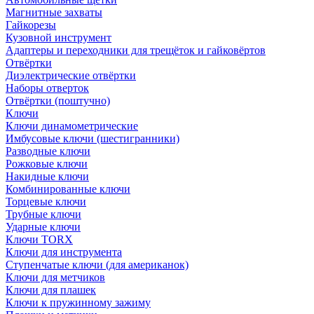
Магнитные захваты
Гайкорезы
Кузовной инструмент
Адаптеры и переходники для трещёток и гайковёртов
Отвёртки
Диэлектрические отвёртки
Наборы отверток
Отвёртки (поштучно)
Ключи
Ключи динамометрические
Имбусовые ключи (шестигранники)
Разводные ключи
Рожковые ключи
Накидные ключи
Комбинированные ключи
Торцевые ключи
Трубные ключи
Ударные ключи
Ключи TORX
Ключи для инструмента
Ступенчатые ключи (для американок)
Ключи для метчиков
Ключи для плашек
Ключи к пружинному зажиму