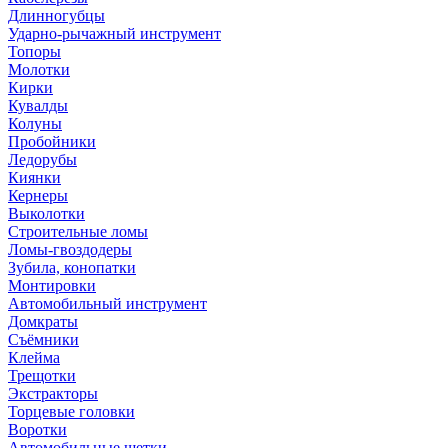
Длинногубцы
Ударно-рычажный инструмент
Топоры
Молотки
Кирки
Кувалды
Колуны
Пробойники
Ледорубы
Киянки
Кернеры
Выколотки
Строительные ломы
Ломы-гвоздодеры
Зубила, конопатки
Монтировки
Автомобильный инструмент
Домкраты
Съёмники
Клейма
Трещотки
Экстракторы
Торцевые головки
Воротки
Автомобильные щетки