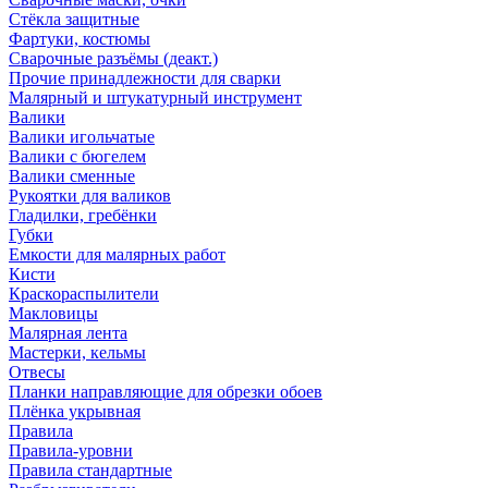
Стёкла защитные
Фартуки, костюмы
Сварочные разъёмы (деакт.)
Прочие принадлежности для сварки
Малярный и штукатурный инструмент
Валики
Валики игольчатые
Валики с бюгелем
Валики сменные
Рукоятки для валиков
Гладилки, гребёнки
Губки
Емкости для малярных работ
Кисти
Краскораспылители
Макловицы
Малярная лента
Мастерки, кельмы
Отвесы
Планки направляющие для обрезки обоев
Плёнка укрывная
Правила
Правила-уровни
Правила стандартные