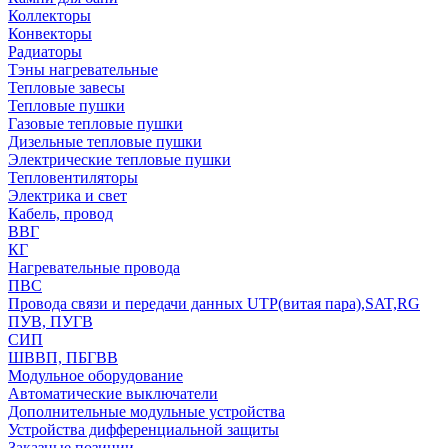
Коллекторы
Конвекторы
Радиаторы
Тэны нагревательные
Тепловые завесы
Тепловые пушки
Газовые тепловые пушки
Дизельные тепловые пушки
Электрические тепловые пушки
Тепловентиляторы
Электрика и свет
Кабель, провод
ВВГ
КГ
Нагревательные провода
ПВС
Провода связи и передачи данных UTP(витая пара),SAT,RG
ПУВ, ПУГВ
СИП
ШВВП, ПБГВВ
Модульное оборудование
Автоматические выключатели
Дополнительные модульные устройства
Устройства дифференциальной защиты
Заказные позиции