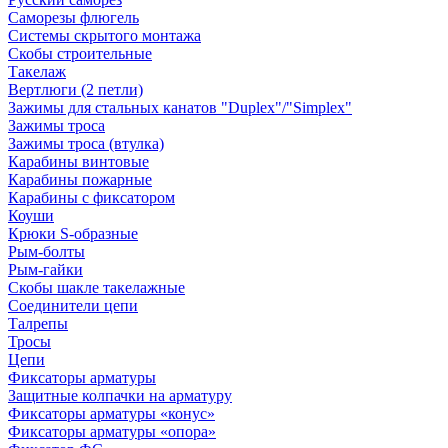
Саморезы флюгель
Системы скрытого монтажа
Скобы строительные
Такелаж
Вертлюги (2 петли)
Зажимы для стальных канатов "Duplex"/"Simplex"
Зажимы троса
Зажимы троса (втулка)
Карабины винтовые
Карабины пожарные
Карабины с фиксатором
Коуши
Крюки S-образные
Рым-болты
Рым-гайки
Скобы шакле такелажные
Соединители цепи
Талрепы
Тросы
Цепи
Фиксаторы арматуры
Защитные колпачки на арматуру
Фиксаторы арматуры «конус»
Фиксаторы арматуры «опора»