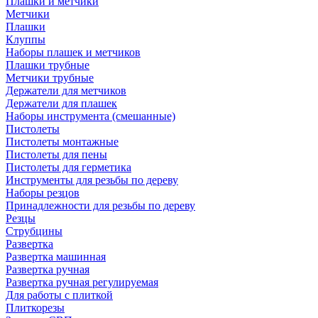
Плашки и метчики
Метчики
Плашки
Клуппы
Наборы плашек и метчиков
Плашки трубные
Метчики трубные
Держатели для метчиков
Держатели для плашек
Наборы инструмента (смешанные)
Пистолеты
Пистолеты монтажные
Пистолеты для пены
Пистолеты для герметика
Инструменты для резьбы по дереву
Наборы резцов
Принадлежности для резьбы по дереву
Резцы
Струбцины
Развертка
Развертка машинная
Развертка ручная
Развертка ручная регулируемая
Для работы с плиткой
Плиткорезы