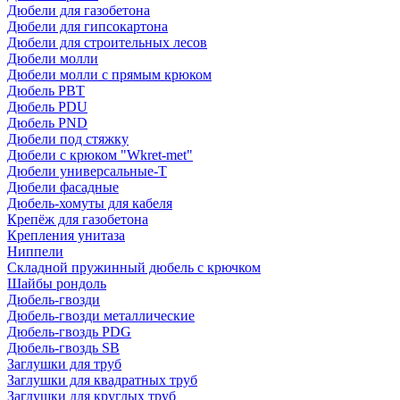
Дюбели для газобетона
Дюбели для гипсокартона
Дюбели для строительных лесов
Дюбели молли
Дюбели молли с прямым крюком
Дюбель PBT
Дюбель PDU
Дюбель PND
Дюбели под стяжку
Дюбели с крюком "Wkret-met"
Дюбели универсальные-Т
Дюбели фасадные
Дюбель-хомуты для кабеля
Крепёж для газобетона
Крепления унитаза
Ниппели
Складной пружинный дюбель с крючком
Шайбы рондоль
Дюбель-гвозди
Дюбель-гвозди металлические
Дюбель-гвоздь PDG
Дюбель-гвоздь SB
Заглушки для труб
Заглушки для квадратных труб
Заглушки для круглых труб