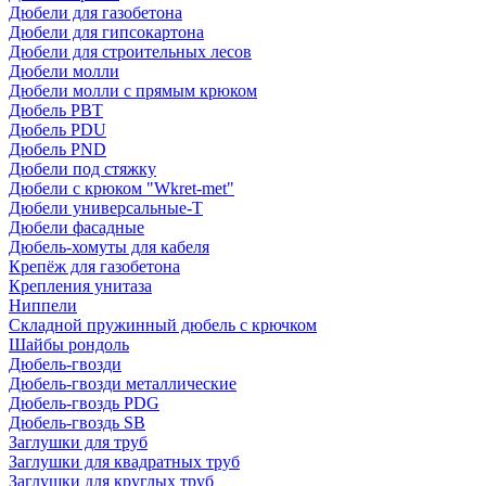
Дюбели для газобетона
Дюбели для гипсокартона
Дюбели для строительных лесов
Дюбели молли
Дюбели молли с прямым крюком
Дюбель PBT
Дюбель PDU
Дюбель PND
Дюбели под стяжку
Дюбели с крюком "Wkret-met"
Дюбели универсальные-Т
Дюбели фасадные
Дюбель-хомуты для кабеля
Крепёж для газобетона
Крепления унитаза
Ниппели
Складной пружинный дюбель с крючком
Шайбы рондоль
Дюбель-гвозди
Дюбель-гвозди металлические
Дюбель-гвоздь PDG
Дюбель-гвоздь SB
Заглушки для труб
Заглушки для квадратных труб
Заглушки для круглых труб