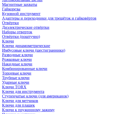
Магнитные захваты
Гайкорезы
Кузовной инструмент
Адаптеры и переходники для трещёток и гайковёртов
Отвёртки
Диэлектрические отвёртки
Наборы отверток
Отвёртки (поштучно)
Ключи
Ключи динамометрические
Имбусовые ключи (шестигранники)
Разводные ключи
Рожковые ключи
Накидные ключи
Комбинированные ключи
Торцевые ключи
Трубные ключи
Ударные ключи
Ключи TORX
Ключи для инструмента
Ступенчатые ключи (для американок)
Ключи для метчиков
Ключи для плашек
Ключи к пружинному зажиму