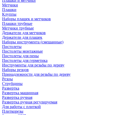
Плашки и метчики
Метчики
Плашки
Клуппы
Наборы плашек и метчиков
Плашки трубные
Метчики трубные
Держатели для метчиков
Держатели для плашек
Наборы инструмента (смешанные)
Пистолеты
Пистолеты монтажные
Пистолеты для пены
Пистолеты для герметика
Инструменты для резьбы по дереву
Наборы резцов
Принадлежности для резьбы по дереву
Резцы
Струбцины
Развертка
Развертка машинная
Развертка ручная
Развертка ручная регулируемая
Для работы с плиткой
Плиткорезы