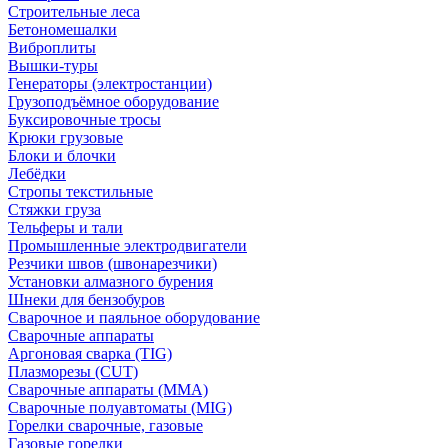
Строительные леса
Бетономешалки
Виброплиты
Вышки-туры
Генераторы (электростанции)
Грузоподъёмное оборудование
Буксировочные тросы
Крюки грузовые
Блоки и блочки
Лебёдки
Стропы текстильные
Стяжки груза
Тельферы и тали
Промышленные электродвигатели
Резчики швов (швонарезчики)
Установки алмазного бурения
Шнеки для бензобуров
Сварочное и паяльное оборудование
Сварочные аппараты
Аргоновая сварка (TIG)
Плазморезы (CUT)
Сварочные аппараты (MMA)
Сварочные полуавтоматы (MIG)
Горелки сварочные, газовые
Газовые горелки