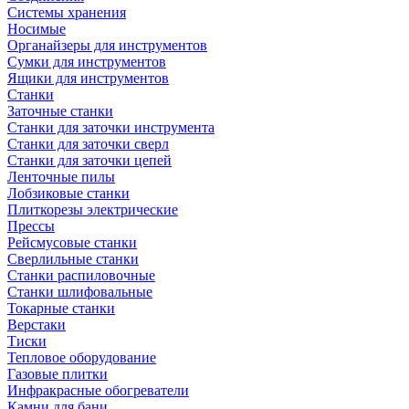
Системы хранения
Носимые
Органайзеры для инструментов
Сумки для инструментов
Ящики для инструментов
Станки
Заточные станки
Станки для заточки инструмента
Станки для заточки сверл
Станки для заточки цепей
Ленточные пилы
Лобзиковые станки
Плиткорезы электрические
Прессы
Рейсмусовые станки
Сверлильные станки
Станки распиловочные
Станки шлифовальные
Токарные станки
Верстаки
Тиски
Тепловое оборудование
Газовые плитки
Инфракрасные обогреватели
Камни для бани