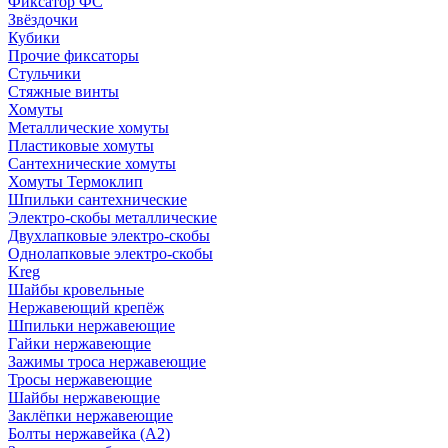
Фиксатор ФС
Звёздочки
Кубики
Прочие фиксаторы
Стульчики
Стяжные винты
Хомуты
Металлические хомуты
Пластиковые хомуты
Сантехнические хомуты
Хомуты Термоклип
Шпильки сантехнические
Электро-скобы металлические
Двухлапковые электро-скобы
Однолапковые электро-скобы
Kreg
Шайбы кровельные
Нержавеющий крепёж
Шпильки нержавеющие
Гайки нержавеющие
Зажимы троса нержавеющие
Тросы нержавеющие
Шайбы нержавеющие
Заклёпки нержавеющие
Болты нержавейка (А2)