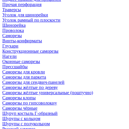
Прочая перфорация
Траверсы
Уголок для шинорейки
Уголок рамный по плоскости
Шинорейка
Проволока
Саморезы
Винты-конфирматы
Глухари
Конструкционные саморезы
Нагели
Оконные саморезы
Прессшайбы
Саморезы для кровли
Саморезы для паркета
Саморезы для сендвич-панелей
Саморезы жёлтые по дереву
Саморезы жёлтые универсальные (поштучно)
Саморезы клопы
Саморезы по гипсоволокну
Саморезы чёрные
Шуруп костыль Г-образный
Шурупы с кольцом
Шурупы с полукольцом
Русский саморез