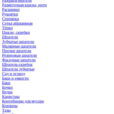
Разбрызгиватели
Разметочная краска, нити
Расшивки
Рукоятки
Серпянка
Сетка абразивная
Тёрки
Цикли, скребки
Шпатели
Зубчатые шпатели
Малярные шпатели
Прочие шпатели
Резиновые шпатели
Фасадные шпатели
Шпатель-скребок
Шпатели зубчатые
Сад и огород
Баки и емкости
Баки
Бочки
Ведра
Канистры
Контейнеры для мусора
Корзины
Тазы