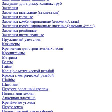
Заглушки для прямоугольных труб
Заклепки
Заклепки вытяжные (сталь/сталь)
Заклепки гаечные
Заклепки комбинированные (алюмин./сталь)
Заклепки комбинированные цветные (алюмин./сталь)
Заклепки резьбовые
Заклепки шестигранные
Пружинный узел сила
Кляймеры
Крепления для строительных лесов
Кронштейны
Метрика
Болты
Гайки
Кольцо с метрической резьбой
Крюки с метрической резьбой
Шайбы
Шпильки
Перфорированный крепеж
Полоса монтажная
Анкерная пластина
Крепёжные уголки
Перфолента
Подвес прямой для профилей