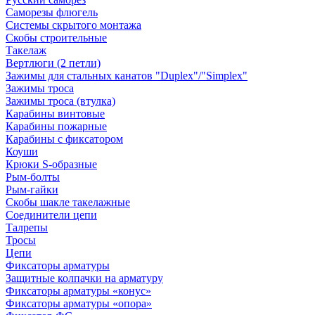
Саморезы флюгель
Системы скрытого монтажа
Скобы строительные
Такелаж
Вертлюги (2 петли)
Зажимы для стальных канатов "Duplex"/"Simplex"
Зажимы троса
Зажимы троса (втулка)
Карабины винтовые
Карабины пожарные
Карабины с фиксатором
Коуши
Крюки S-образные
Рым-болты
Рым-гайки
Скобы шакле такелажные
Соединители цепи
Талрепы
Тросы
Цепи
Фиксаторы арматуры
Защитные колпачки на арматуру
Фиксаторы арматуры «конус»
Фиксаторы арматуры «опора»