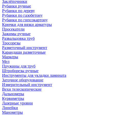
Заклёпочники
Рубанки ручные
Рубанки по дереву
Рубанки по газобетону
Рубанки по гипсокартону
Крючки для вязки арматуры
Просекатели
Зажимы ручные
Развальцовка труб
Тросорезы
Разметочный инструмент
Карандаши разметочные
Маркеры
Мел
Пружины для труб
Штроборезы ручные
Инструменты для укладки ламината
Заточное оборудование
Измерительный инструмент
Вехи телескопические
Дальномеры
Курвиметры
Лазерные уровни
Линейки
Манометры