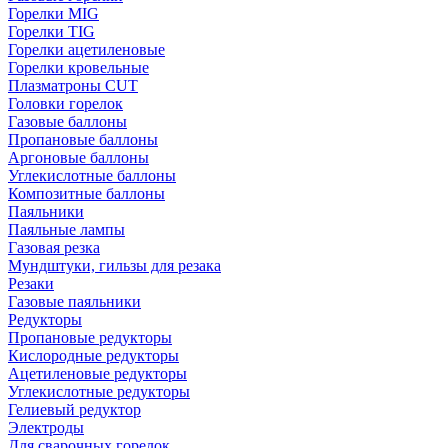
Горелки MIG
Горелки TIG
Горелки ацетиленовые
Горелки кровельные
Плазматроны CUT
Головки горелок
Газовые баллоны
Пропановые баллоны
Аргоновые баллоны
Углекислотные баллоны
Композитные баллоны
Паяльники
Паяльные лампы
Газовая резка
Мундштуки, гильзы для резака
Резаки
Газовые паяльники
Редукторы
Пропановые редукторы
Кислородные редукторы
Ацетиленовые редукторы
Углекислотные редукторы
Гелиевый редуктор
Электроды
Для сварочных горелок