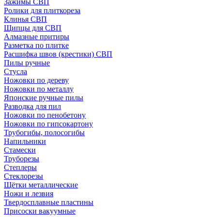
Зажимы СВП
Ролики для плиткореза
Клинья СВП
Щипцы для СВП
Алмазные притиры
Разметка по плитке
Расшифка швов (крестики) СВП
Пилы ручные
Стусла
Ножовки по дереву
Ножовки по металлу
Японские ручные пилы
Разводка для пил
Ножовки по пенобетону
Ножовки по гипсокартону
Трубогибы, полосогибы
Напильники
Стамески
Труборезы
Степлеры
Стеклорезы
Щётки металлические
Ножи и лезвия
Твердосплавные пластины
Присоски вакуумные