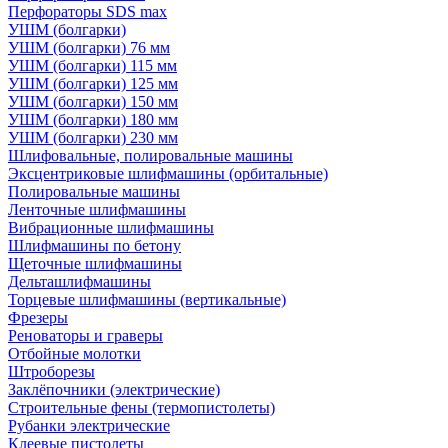
Перфораторы SDS max
УШМ (болгарки)
УШМ (болгарки) 76 мм
УШМ (болгарки) 115 мм
УШМ (болгарки) 125 мм
УШМ (болгарки) 150 мм
УШМ (болгарки) 180 мм
УШМ (болгарки) 230 мм
Шлифовальные, полировальные машины
Эксцентриковые шлифмашины (орбитальные)
Полировальные машины
Ленточные шлифмашины
Вибрационные шлифмашины
Шлифмашины по бетону
Щеточные шлифмашины
Дельташлифмашины
Торцевые шлифмашины (вертикальные)
Фрезеры
Реноваторы и граверы
Отбойные молотки
Штроборезы
Заклёпочники (электрические)
Строительные фены (термопистолеты)
Рубанки электрические
Клеевые пистолеты