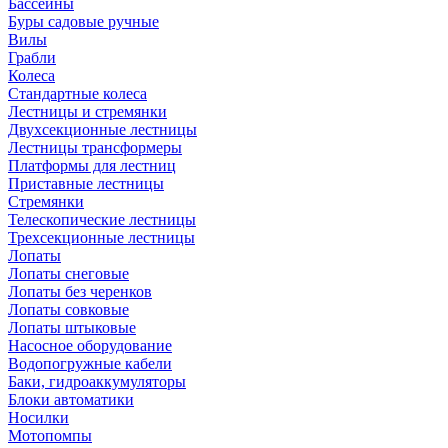
Бассейны
Буры садовые ручные
Вилы
Грабли
Колеса
Стандартные колеса
Лестницы и стремянки
Двухсекционные лестницы
Лестницы трансформеры
Платформы для лестниц
Приставные лестницы
Стремянки
Телескопические лестницы
Трехсекционные лестницы
Лопаты
Лопаты снеговые
Лопаты без черенков
Лопаты совковые
Лопаты штыковые
Насосное оборудование
Водопогружные кабели
Баки, гидроаккумуляторы
Блоки автоматики
Носилки
Мотопомпы