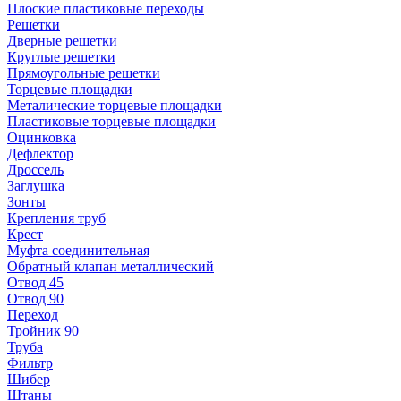
Плоские пластиковые переходы
Решетки
Дверные решетки
Круглые решетки
Прямоугольные решетки
Торцевые площадки
Металические торцевые площадки
Пластиковые торцевые площадки
Оцинковка
Дефлектор
Дроссель
Заглушка
Зонты
Крепления труб
Крест
Муфта соединительная
Обратный клапан металлический
Отвод 45
Отвод 90
Переход
Тройник 90
Труба
Фильтр
Шибер
Штаны