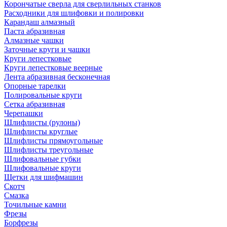
Корончатые сверла для сверлильных станков
Расходники для шлифовки и полировки
Карандаш алмазный
Паста абразивная
Алмазные чашки
Заточные круги и чашки
Круги лепестковые
Круги лепестковые веерные
Лента абразивная бесконечная
Опорные тарелки
Полировальные круги
Сетка абразивная
Черепашки
Шлифлисты (рулоны)
Шлифлисты круглые
Шлифлисты прямоугольные
Шлифлисты треугольные
Шлифовальные губки
Шлифовальные круги
Щетки для шифмашин
Скотч
Смазка
Точильные камни
Фрезы
Борфрезы