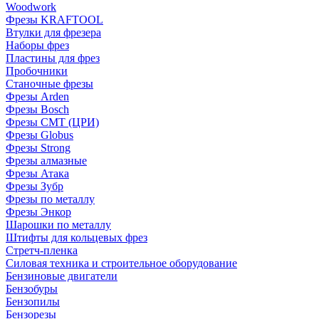
Woodwork
Фрезы KRAFTOOL
Втулки для фрезера
Наборы фрез
Пластины для фрез
Пробочники
Станочные фрезы
Фрезы Arden
Фрезы Bosch
Фрезы CMT (ЦРИ)
Фрезы Globus
Фрезы Strong
Фрезы алмазные
Фрезы Атака
Фрезы Зубр
Фрезы по металлу
Фрезы Энкор
Шарошки по металлу
Штифты для кольцевых фрез
Стретч-пленка
Силовая техника и строительное оборудование
Бензиновые двигатели
Бензобуры
Бензопилы
Бензорезы