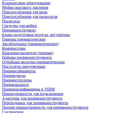
Клининговое оборудование
Мойки высокого давления
Приспособления для моек
Приспособления для пылесосов
Пылесосы
Средства для мойки
Пневмоинструмент
Блоки подготовки воздуха, регуляторы
Граверы пневматические
Заклёпочники (пневматические)
Компрессоры
Краскораспылители (пневмо)
Наборы пневмоинструмента
Отбойные молотки пневматические
Пистолеты продувочные
Пневмогайковёрты
Пневмодрели
Пневмостеплеры
Пневмошланги
Пневмошлифмашины и УШМ
Принадлежности для подключения
Адаптеры для пневмоинструмента
Переходники для пневмоинструмента
Прочие принадлежности для пневмоинструмента
Соединения