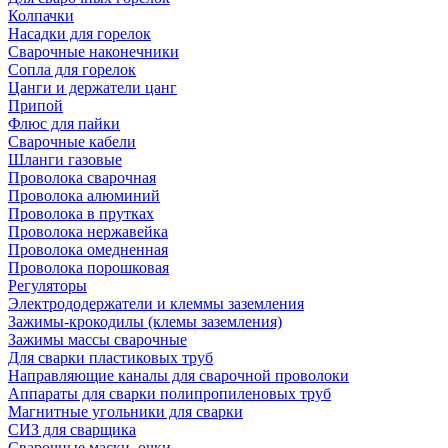
Колпачки
Насадки для горелок
Сварочные наконечники
Сопла для горелок
Цанги и держатели цанг
Припой
Флюс для пайки
Сварочные кабели
Шланги газовые
Проволока сварочная
Проволока алюминий
Проволока в прутках
Проволока нержавейка
Проволока омедненная
Проволока порошковая
Регуляторы
Электрододержатели и клеммы заземления
Зажимы-крокодилы (клемы заземления)
Зажимы массы сварочные
Для сварки пластиковых труб
Направляющие каналы для сварочной проволоки
Аппараты для сварки полипропиленовых труб
Магнитные угольники для сварки
СИЗ для сварщика
Сварочные маски, очки