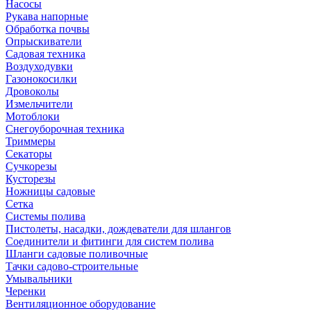
Насосы
Рукава напорные
Обработка почвы
Опрыскиватели
Садовая техника
Воздуходувки
Газонокосилки
Дровоколы
Измельчители
Мотоблоки
Снегоуборочная техника
Триммеры
Секаторы
Сучкорезы
Кусторезы
Ножницы садовые
Сетка
Системы полива
Пистолеты, насадки, дождеватели для шлангов
Соединители и фитинги для систем полива
Шланги садовые поливочные
Тачки садово-строительные
Умывальники
Черенки
Вентиляционное оборудование