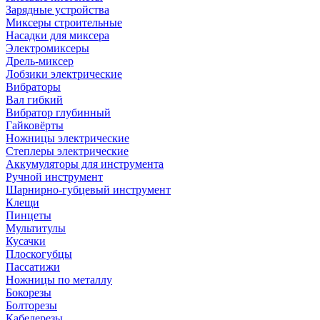
Зарядные устройства
Миксеры строительные
Насадки для миксера
Электромиксеры
Дрель-миксер
Лобзики электрические
Вибраторы
Вал гибкий
Вибратор глубинный
Гайковёрты
Ножницы электрические
Степлеры электрические
Аккумуляторы для инструмента
Ручной инструмент
Шарнирно-губцевый инструмент
Клещи
Пинцеты
Мультитулы
Кусачки
Плоскогубцы
Пассатижи
Ножницы по металлу
Бокорезы
Болторезы
Кабелерезы