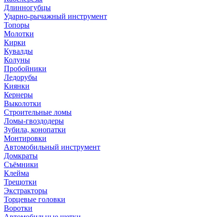
Длинногубцы
Ударно-рычажный инструмент
Топоры
Молотки
Кирки
Кувалды
Колуны
Пробойники
Ледорубы
Киянки
Кернеры
Выколотки
Строительные ломы
Ломы-гвоздодеры
Зубила, конопатки
Монтировки
Автомобильный инструмент
Домкраты
Съёмники
Клейма
Трещотки
Экстракторы
Торцевые головки
Воротки
Автомобильные щетки