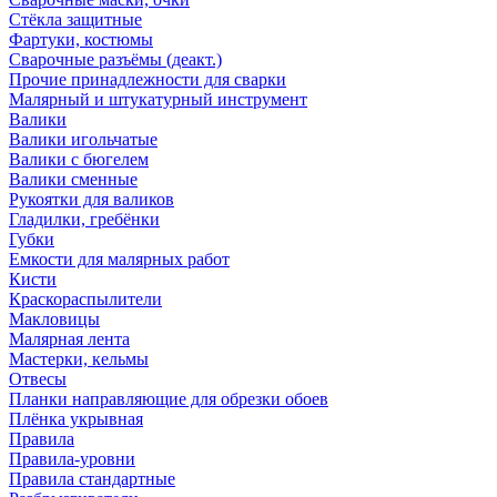
Стёкла защитные
Фартуки, костюмы
Сварочные разъёмы (деакт.)
Прочие принадлежности для сварки
Малярный и штукатурный инструмент
Валики
Валики игольчатые
Валики с бюгелем
Валики сменные
Рукоятки для валиков
Гладилки, гребёнки
Губки
Емкости для малярных работ
Кисти
Краскораспылители
Макловицы
Малярная лента
Мастерки, кельмы
Отвесы
Планки направляющие для обрезки обоев
Плёнка укрывная
Правила
Правила-уровни
Правила стандартные