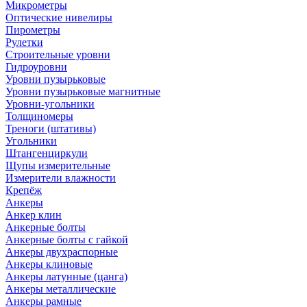
Микрометры
Оптические нивелиры
Пирометры
Рулетки
Строительные уровни
Гидроуровни
Уровни пузырьковые
Уровни пузырьковые магнитные
Уровни-угольники
Толщиномеры
Треноги (штативы)
Угольники
Штангенциркули
Щупы измерительные
Измерители влажности
Крепёж
Анкеры
Анкер клин
Анкерные болты
Анкерные болты с гайкой
Анкеры двухраспорные
Анкеры клиновые
Анкеры латунные (цанга)
Анкеры металлические
Анкеры рамные