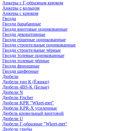
Анкеры с Г-образным крюком
Анкеры с кольцом
Анкеры с крюком
Гвозди
Гвозди барабанные
Гвозди винтовые оцинкованные
Гвозди декоративные
Гвозди ершеные оцинкованные
Гвозди строительные оцинкованные
Гвозди строительные чёрные
Гвозди толевые оцинкованные
Гвозди толевые чёрные
Гвозди финишные
Гвозди шиферные
Дюбели
Дюбели тип К (Ёжики)
Дюбели 4BS-K (Белые)
Дюбели N
Дюбели Fischer
Дюбели KPR "Wkret-met"
Дюбели KPR-Х усиленные
Дюбель кровельный винтовой
Дюбели U
Дюбели Г-образные "Wkret-met"
Дюбели грибы