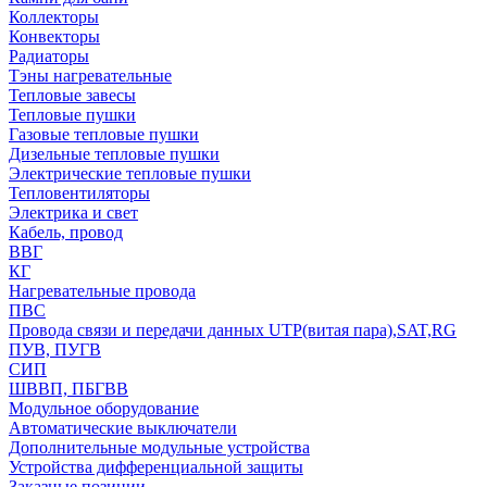
Коллекторы
Конвекторы
Радиаторы
Тэны нагревательные
Тепловые завесы
Тепловые пушки
Газовые тепловые пушки
Дизельные тепловые пушки
Электрические тепловые пушки
Тепловентиляторы
Электрика и свет
Кабель, провод
ВВГ
КГ
Нагревательные провода
ПВС
Провода связи и передачи данных UTP(витая пара),SAT,RG
ПУВ, ПУГВ
СИП
ШВВП, ПБГВВ
Модульное оборудование
Автоматические выключатели
Дополнительные модульные устройства
Устройства дифференциальной защиты
Заказные позиции