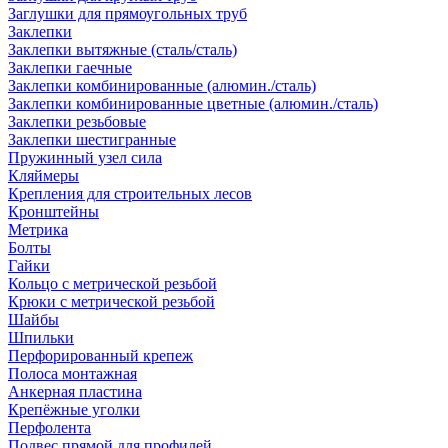
Заглушки для прямоугольных труб
Заклепки
Заклепки вытяжные (сталь/сталь)
Заклепки гаечные
Заклепки комбинированные (алюмин./сталь)
Заклепки комбинированные цветные (алюмин./сталь)
Заклепки резьбовые
Заклепки шестигранные
Пружинный узел сила
Кляймеры
Крепления для строительных лесов
Кронштейны
Метрика
Болты
Гайки
Кольцо с метрической резьбой
Крюки с метрической резьбой
Шайбы
Шпильки
Перфорированный крепеж
Полоса монтажная
Анкерная пластина
Крепёжные уголки
Перфолента
Подвес прямой для профилей