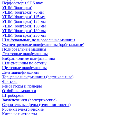
Перфораторы SDS max
УШМ (болгарки)
УШМ (болгарки) 76 мм
УШМ (болгарки) 115 мм
УШМ (болгарки) 125 мм
УШМ (болгарки) 150 мм
УШМ (болгарки) 180 мм
УШМ (болгарки) 230 мм
Шлифовальные, полировальные машины
Эксцентриковые шлифмашины (орбитальные)
Полировальные машины
Ленточные шлифмашины
Вибрационные шлифмашины
Шлифмашины по бетону
Щеточные шлифмашины
Дельташлифмашины
Торцевые шлифмашины (вертикальные)
Фрезеры
Реноваторы и граверы
Отбойные молотки
Штроборезы
Заклёпочники (электрические)
Строительные фены (термопистолеты)
Рубанки электрические
Клеевые пистолеты