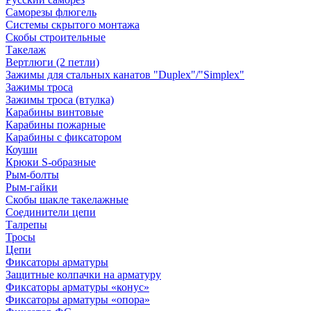
Саморезы флюгель
Системы скрытого монтажа
Скобы строительные
Такелаж
Вертлюги (2 петли)
Зажимы для стальных канатов "Duplex"/"Simplex"
Зажимы троса
Зажимы троса (втулка)
Карабины винтовые
Карабины пожарные
Карабины с фиксатором
Коуши
Крюки S-образные
Рым-болты
Рым-гайки
Скобы шакле такелажные
Соединители цепи
Талрепы
Тросы
Цепи
Фиксаторы арматуры
Защитные колпачки на арматуру
Фиксаторы арматуры «конус»
Фиксаторы арматуры «опора»