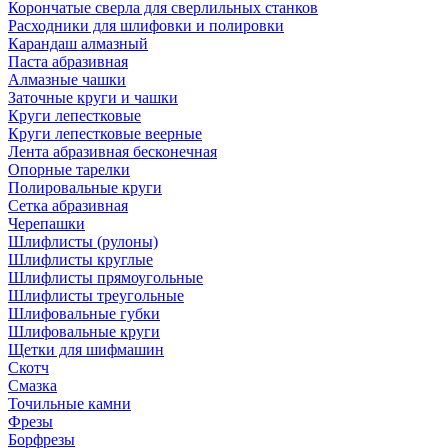
Корончатые сверла для сверлильных станков
Расходники для шлифовки и полировки
Карандаш алмазный
Паста абразивная
Алмазные чашки
Заточные круги и чашки
Круги лепестковые
Круги лепестковые веерные
Лента абразивная бесконечная
Опорные тарелки
Полировальные круги
Сетка абразивная
Черепашки
Шлифлисты (рулоны)
Шлифлисты круглые
Шлифлисты прямоугольные
Шлифлисты треугольные
Шлифовальные губки
Шлифовальные круги
Щетки для шифмашин
Скотч
Смазка
Точильные камни
Фрезы
Борфрезы