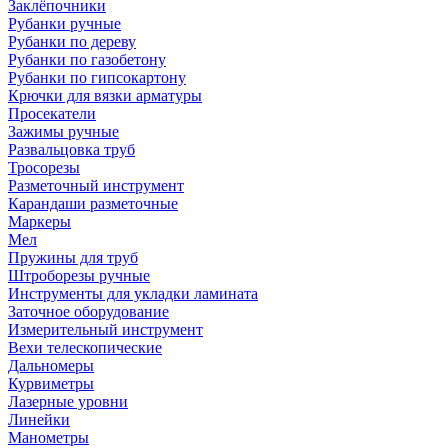
Заклёпочники
Рубанки ручные
Рубанки по дереву
Рубанки по газобетону
Рубанки по гипсокартону
Крючки для вязки арматуры
Просекатели
Зажимы ручные
Развальцовка труб
Тросорезы
Разметочный инструмент
Карандаши разметочные
Маркеры
Мел
Пружины для труб
Штроборезы ручные
Инструменты для укладки ламината
Заточное оборудование
Измерительный инструмент
Вехи телескопические
Дальномеры
Курвиметры
Лазерные уровни
Линейки
Манометры