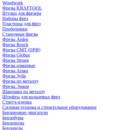
Woodwork
Фрезы KRAFTOOL
Втулки для фрезера
Наборы фрез
Пластины для фрез
Пробочники
Станочные фрезы
Фрезы Arden
Фрезы Bosch
Фрезы CMT (ЦРИ)
Фрезы Globus
Фрезы Strong
Фрезы алмазные
Фрезы Атака
Фрезы Зубр
Фрезы по металлу
Фрезы Энкор
Шарошки по металлу
Штифты для кольцевых фрез
Стретч-пленка
Силовая техника и строительное оборудование
Бензиновые двигатели
Бензобуры
Бензопилы
Бензорезы