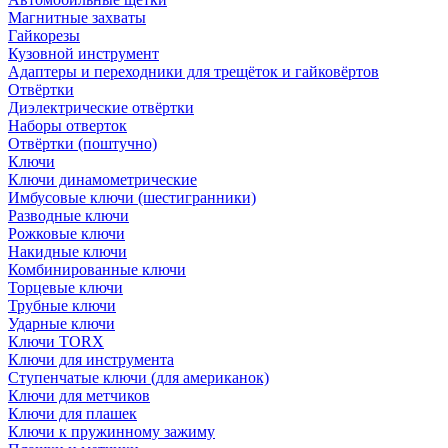
Магнитные захваты
Гайкорезы
Кузовной инструмент
Адаптеры и переходники для трещёток и гайковёртов
Отвёртки
Диэлектрические отвёртки
Наборы отверток
Отвёртки (поштучно)
Ключи
Ключи динамометрические
Имбусовые ключи (шестигранники)
Разводные ключи
Рожковые ключи
Накидные ключи
Комбинированные ключи
Торцевые ключи
Трубные ключи
Ударные ключи
Ключи TORX
Ключи для инструмента
Ступенчатые ключи (для американок)
Ключи для метчиков
Ключи для плашек
Ключи к пружинному зажиму