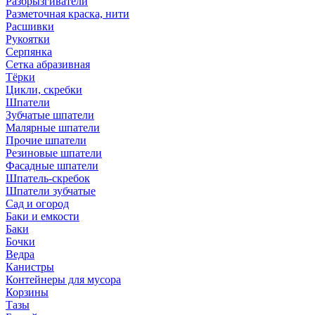
Разбрызгиватели
Разметочная краска, нити
Расшивки
Рукоятки
Серпянка
Сетка абразивная
Тёрки
Цикли, скребки
Шпатели
Зубчатые шпатели
Малярные шпатели
Прочие шпатели
Резиновые шпатели
Фасадные шпатели
Шпатель-скребок
Шпатели зубчатые
Сад и огород
Баки и емкости
Баки
Бочки
Ведра
Канистры
Контейнеры для мусора
Корзины
Тазы