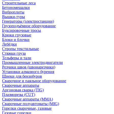
Строительные леса
Бетономешалки
Виброплиты
Вышки-туры
Генераторы (электростанции)
Грузоподъёмное оборудование
Буксировочные тросы
Крюки грузовые
Блоки и блочки
Лебёдки
Стропы текстильные
Стяжки груза
Тельферы и тали
Промышленные электродвигатели
Резчики швов (швонарезчики)
Установки алмазного бурения
Шнеки для бензобуров
Сварочное и паяльное оборудование
Сварочные аппараты
Аргоновая сварка (TIG)
Плазморезы (CUT)
Сварочные аппараты (MMA)
Сварочные полуавтоматы (MIG)
Горелки сварочные, газовые
Газовые горелки