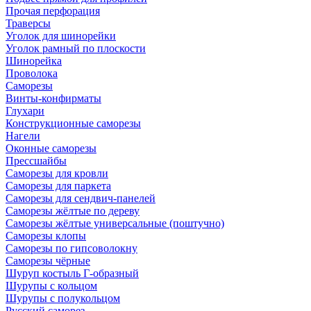
Прочая перфорация
Траверсы
Уголок для шинорейки
Уголок рамный по плоскости
Шинорейка
Проволока
Саморезы
Винты-конфирматы
Глухари
Конструкционные саморезы
Нагели
Оконные саморезы
Прессшайбы
Саморезы для кровли
Саморезы для паркета
Саморезы для сендвич-панелей
Саморезы жёлтые по дереву
Саморезы жёлтые универсальные (поштучно)
Саморезы клопы
Саморезы по гипсоволокну
Саморезы чёрные
Шуруп костыль Г-образный
Шурупы с кольцом
Шурупы с полукольцом
Русский саморез