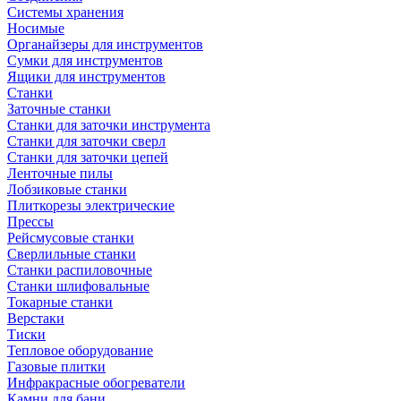
Системы хранения
Носимые
Органайзеры для инструментов
Сумки для инструментов
Ящики для инструментов
Станки
Заточные станки
Станки для заточки инструмента
Станки для заточки сверл
Станки для заточки цепей
Ленточные пилы
Лобзиковые станки
Плиткорезы электрические
Прессы
Рейсмусовые станки
Сверлильные станки
Станки распиловочные
Станки шлифовальные
Токарные станки
Верстаки
Тиски
Тепловое оборудование
Газовые плитки
Инфракрасные обогреватели
Камни для бани