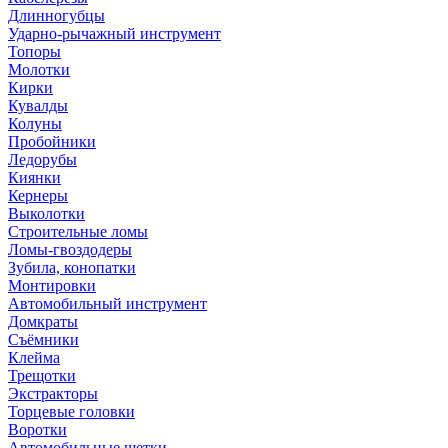
Длинногубцы
Ударно-рычажный инструмент
Топоры
Молотки
Кирки
Кувалды
Колуны
Пробойники
Ледорубы
Киянки
Кернеры
Выколотки
Строительные ломы
Ломы-гвоздодеры
Зубила, конопатки
Монтировки
Автомобильный инструмент
Домкраты
Съёмники
Клейма
Трещотки
Экстракторы
Торцевые головки
Воротки
Автомобильные щетки