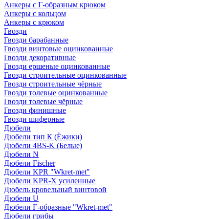
Анкеры с Г-образным крюком
Анкеры с кольцом
Анкеры с крюком
Гвозди
Гвозди барабанные
Гвозди винтовые оцинкованные
Гвозди декоративные
Гвозди ершеные оцинкованные
Гвозди строительные оцинкованные
Гвозди строительные чёрные
Гвозди толевые оцинкованные
Гвозди толевые чёрные
Гвозди финишные
Гвозди шиферные
Дюбели
Дюбели тип К (Ёжики)
Дюбели 4BS-K (Белые)
Дюбели N
Дюбели Fischer
Дюбели KPR "Wkret-met"
Дюбели KPR-Х усиленные
Дюбель кровельный винтовой
Дюбели U
Дюбели Г-образные "Wkret-met"
Дюбели грибы