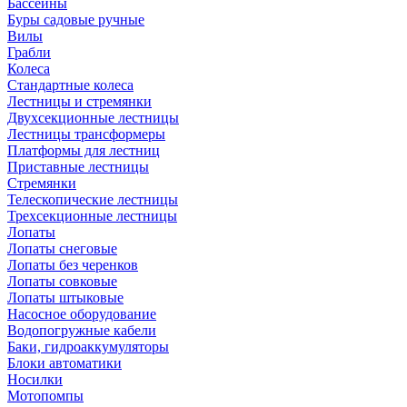
Бассейны
Буры садовые ручные
Вилы
Грабли
Колеса
Стандартные колеса
Лестницы и стремянки
Двухсекционные лестницы
Лестницы трансформеры
Платформы для лестниц
Приставные лестницы
Стремянки
Телескопические лестницы
Трехсекционные лестницы
Лопаты
Лопаты снеговые
Лопаты без черенков
Лопаты совковые
Лопаты штыковые
Насосное оборудование
Водопогружные кабели
Баки, гидроаккумуляторы
Блоки автоматики
Носилки
Мотопомпы