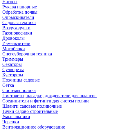
Насосы
Рукава напорные
Обработка почвы
Опрыскиватели
Садовая техника
Воздуходувки
Газонокосилки
Дровоколы
Измельчители
Мотоблоки
Снегоуборочная техника
Триммеры
Секаторы
Сучкорезы
Кусторезы
Ножницы садовые
Сетка
Системы полива
Пистолеты, насадки, дождеватели для шлангов
Соединители и фитинги для систем полива
Шланги садовые поливочные
Тачки садово-строительные
Умывальники
Черенки
Вентиляционное оборудование