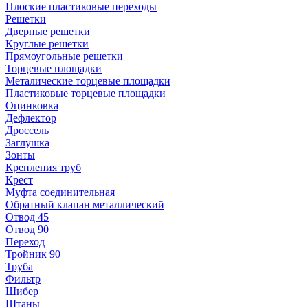
Плоские пластиковые переходы
Решетки
Дверные решетки
Круглые решетки
Прямоугольные решетки
Торцевые площадки
Металические торцевые площадки
Пластиковые торцевые площадки
Оцинковка
Дефлектор
Дроссель
Заглушка
Зонты
Крепления труб
Крест
Муфта соединительная
Обратный клапан металлический
Отвод 45
Отвод 90
Переход
Тройник 90
Труба
Фильтр
Шибер
Штаны