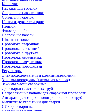
Колпачки
Насадки для горелок
Сварочные наконечники
Сопла для горелок
Цанги и держатели цанг
Припой
Флюс для пайки
Сварочные кабели
Шланги газовые
Проволока сварочная
Проволока алюминий
Проволока в прутках
Проволока нержавейка
Проволока омедненная
Проволока порошковая
Регуляторы
Электрододержатели и клеммы заземления
Зажимы-крокодилы (клемы заземления)
Зажимы массы сварочные
Для сварки пластиковых труб
Направляющие каналы для сварочной проволоки
Аппараты для сварки полипропиленовых труб
Магнитные угольники для сварки
СИЗ для сварщика
Сварочные маски, очки