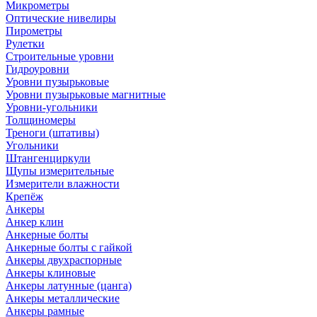
Микрометры
Оптические нивелиры
Пирометры
Рулетки
Строительные уровни
Гидроуровни
Уровни пузырьковые
Уровни пузырьковые магнитные
Уровни-угольники
Толщиномеры
Треноги (штативы)
Угольники
Штангенциркули
Щупы измерительные
Измерители влажности
Крепёж
Анкеры
Анкер клин
Анкерные болты
Анкерные болты с гайкой
Анкеры двухраспорные
Анкеры клиновые
Анкеры латунные (цанга)
Анкеры металлические
Анкеры рамные