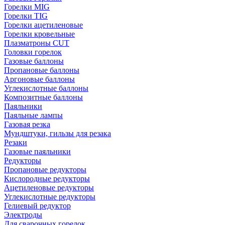
Горелки MIG
Горелки TIG
Горелки ацетиленовые
Горелки кровельные
Плазматроны CUT
Головки горелок
Газовые баллоны
Пропановые баллоны
Аргоновые баллоны
Углекислотные баллоны
Композитные баллоны
Паяльники
Паяльные лампы
Газовая резка
Мундштуки, гильзы для резака
Резаки
Газовые паяльники
Редукторы
Пропановые редукторы
Кислородные редукторы
Ацетиленовые редукторы
Углекислотные редукторы
Гелиевый редуктор
Электроды
Для сварочных горелок