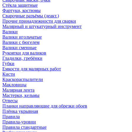
Стёкла защитные
Фартуки, костюмы
Сварочные разъёмы (деакт.)
Прочие принадлежности для сварки
Малярный и штукатурный инструмент
Валики
Валики игольчатые
Валики с бюгелем
Валики сменные
Рукоятки для валиков
Гладилки, гребёнки
Губки
Емкости для малярных работ
Кисти
Краскораспылители
Макловицы
Малярная лента
Мастерки, кельмы
Отвесы
Планки направляющие для обрезки обоев
Плёнка укрывная
Правила
Правила-уровни
Правила стандартные