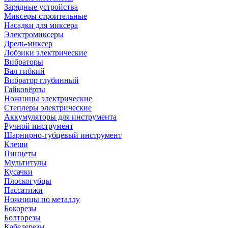
Зарядные устройства
Миксеры строительные
Насадки для миксера
Электромиксеры
Дрель-миксер
Лобзики электрические
Вибраторы
Вал гибкий
Вибратор глубинный
Гайковёрты
Ножницы электрические
Степлеры электрические
Аккумуляторы для инструмента
Ручной инструмент
Шарнирно-губцевый инструмент
Клещи
Пинцеты
Мультитулы
Кусачки
Плоскогубцы
Пассатижи
Ножницы по металлу
Бокорезы
Болторезы
Кабелерезы