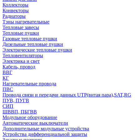
Коллекторы
Конвекторы
Радиаторы
Тэны нагревательные
Тепловые завесы
Тепловые пушки
Газовые тепловые пушки
Дизельные тепловые пушки
Электрические тепловые пушки
Тепловентиляторы
Электрика и свет
Кабель, провод
ВВГ
КГ
Нагревательные провода
ПВС
Провода связи и передачи данных UTP(витая пара),SAT,RG
ПУВ, ПУГВ
СИП
ШВВП, ПБГВВ
Модульное оборудование
Автоматические выключатели
Дополнительные модульные устройства
Устройства дифференциальной защиты
Заказные позиции