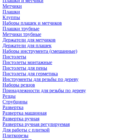
Плашки и метчики
Метчики
Плашки
Клуппы
Наборы плашек и метчиков
Плашки трубные
Метчики трубные
Держатели для метчиков
Держатели для плашек
Наборы инструмента (смешанные)
Пистолеты
Пистолеты монтажные
Пистолеты для пены
Пистолеты для герметика
Инструменты для резьбы по дереву
Наборы резцов
Принадлежности для резьбы по дереву
Резцы
Струбцины
Развертка
Развертка машинная
Развертка ручная
Развертка ручная регулируемая
Для работы с плиткой
Плиткорезы