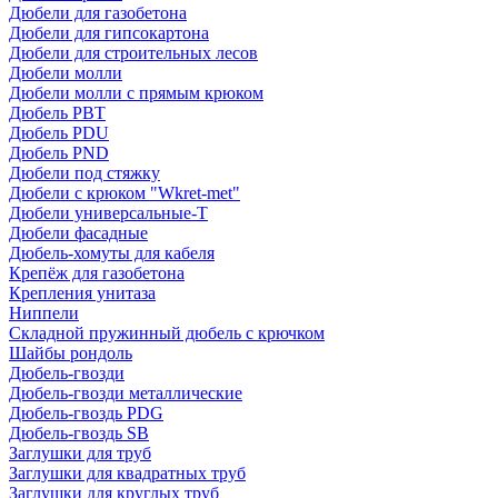
Дюбели для газобетона
Дюбели для гипсокартона
Дюбели для строительных лесов
Дюбели молли
Дюбели молли с прямым крюком
Дюбель PBT
Дюбель PDU
Дюбель PND
Дюбели под стяжку
Дюбели с крюком "Wkret-met"
Дюбели универсальные-Т
Дюбели фасадные
Дюбель-хомуты для кабеля
Крепёж для газобетона
Крепления унитаза
Ниппели
Складной пружинный дюбель с крючком
Шайбы рондоль
Дюбель-гвозди
Дюбель-гвозди металлические
Дюбель-гвоздь PDG
Дюбель-гвоздь SB
Заглушки для труб
Заглушки для квадратных труб
Заглушки для круглых труб