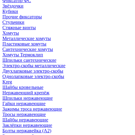
Фиксатор ФС
Звёздочки
Кубики
Прочие фиксаторы
Стульчики
Стяжные винты
Хомуты
Металлические хомуты
Пластиковые хомуты
Сантехнические хомуты
Хомуты Термоклип
Шпильки сантехнические
Электро-скобы металлические
Двухлапковые электро-скобы
Однолапковые электро-скобы
Kreg
Шайбы кровельные
Нержавеющий крепёж
Шпильки нержавеющие
Гайки нержавеющие
Зажимы троса нержавеющие
Тросы нержавеющие
Шайбы нержавеющие
Заклёпки нержавеющие
Болты нержавейка (А2)