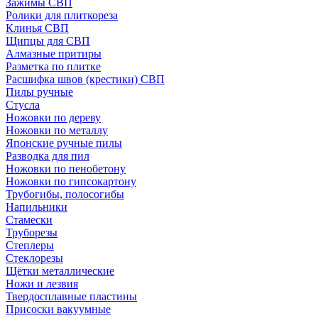
Зажимы СВП
Ролики для плиткореза
Клинья СВП
Щипцы для СВП
Алмазные притиры
Разметка по плитке
Расшифка швов (крестики) СВП
Пилы ручные
Стусла
Ножовки по дереву
Ножовки по металлу
Японские ручные пилы
Разводка для пил
Ножовки по пенобетону
Ножовки по гипсокартону
Трубогибы, полосогибы
Напильники
Стамески
Труборезы
Степлеры
Стеклорезы
Щётки металлические
Ножи и лезвия
Твердосплавные пластины
Присоски вакуумные