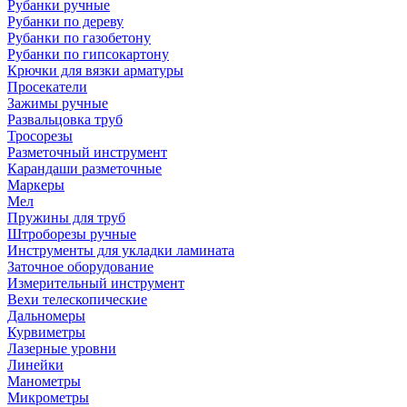
Рубанки ручные
Рубанки по дереву
Рубанки по газобетону
Рубанки по гипсокартону
Крючки для вязки арматуры
Просекатели
Зажимы ручные
Развальцовка труб
Тросорезы
Разметочный инструмент
Карандаши разметочные
Маркеры
Мел
Пружины для труб
Штроборезы ручные
Инструменты для укладки ламината
Заточное оборудование
Измерительный инструмент
Вехи телескопические
Дальномеры
Курвиметры
Лазерные уровни
Линейки
Манометры
Микрометры