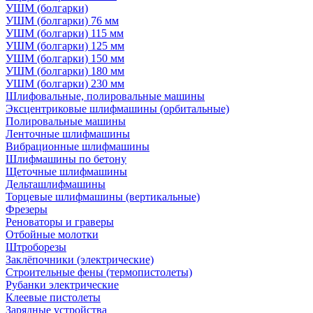
УШМ (болгарки)
УШМ (болгарки) 76 мм
УШМ (болгарки) 115 мм
УШМ (болгарки) 125 мм
УШМ (болгарки) 150 мм
УШМ (болгарки) 180 мм
УШМ (болгарки) 230 мм
Шлифовальные, полировальные машины
Эксцентриковые шлифмашины (орбитальные)
Полировальные машины
Ленточные шлифмашины
Вибрационные шлифмашины
Шлифмашины по бетону
Щеточные шлифмашины
Дельташлифмашины
Торцевые шлифмашины (вертикальные)
Фрезеры
Реноваторы и граверы
Отбойные молотки
Штроборезы
Заклёпочники (электрические)
Строительные фены (термопистолеты)
Рубанки электрические
Клеевые пистолеты
Зарядные устройства