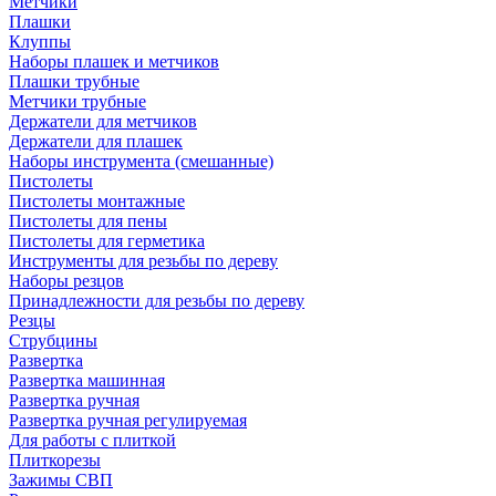
Метчики
Плашки
Клуппы
Наборы плашек и метчиков
Плашки трубные
Метчики трубные
Держатели для метчиков
Держатели для плашек
Наборы инструмента (смешанные)
Пистолеты
Пистолеты монтажные
Пистолеты для пены
Пистолеты для герметика
Инструменты для резьбы по дереву
Наборы резцов
Принадлежности для резьбы по дереву
Резцы
Струбцины
Развертка
Развертка машинная
Развертка ручная
Развертка ручная регулируемая
Для работы с плиткой
Плиткорезы
Зажимы СВП