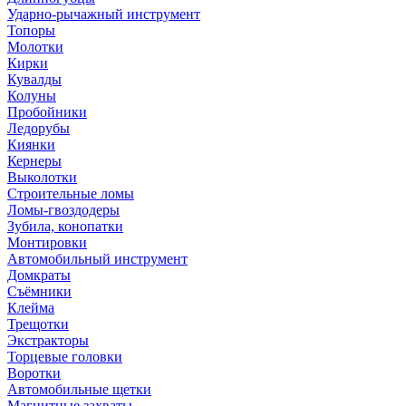
Ударно-рычажный инструмент
Топоры
Молотки
Кирки
Кувалды
Колуны
Пробойники
Ледорубы
Киянки
Кернеры
Выколотки
Строительные ломы
Ломы-гвоздодеры
Зубила, конопатки
Монтировки
Автомобильный инструмент
Домкраты
Съёмники
Клейма
Трещотки
Экстракторы
Торцевые головки
Воротки
Автомобильные щетки
Магнитные захваты