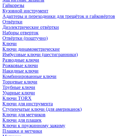
Гайкорезы
Кузовной инструмент
Адаптеры и переходники для трещёток и гайковёртов
Отвёртки
Диэлектрические отвёртки
Наборы отверток
Отвёртки (поштучно)
Ключи
Ключи динамометрические
Имбусовые ключи (шестигранники)
Разводные ключи
Рожковые ключи
Накидные ключи
Комбинированные ключи
Торцевые ключи
Трубные ключи
Ударные ключи
Ключи TORX
Ключи для инструмента
Ступенчатые ключи (для американок)
Ключи для метчиков
Ключи для плашек
Ключи к пружинному зажиму
Плашки и метчики