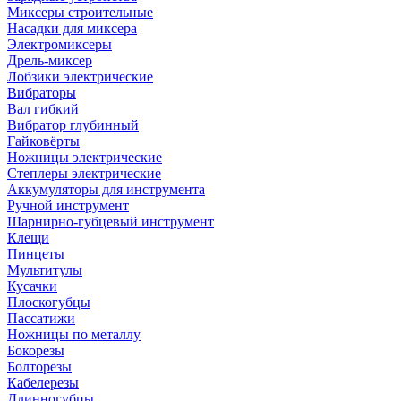
Миксеры строительные
Насадки для миксера
Электромиксеры
Дрель-миксер
Лобзики электрические
Вибраторы
Вал гибкий
Вибратор глубинный
Гайковёрты
Ножницы электрические
Степлеры электрические
Аккумуляторы для инструмента
Ручной инструмент
Шарнирно-губцевый инструмент
Клещи
Пинцеты
Мультитулы
Кусачки
Плоскогубцы
Пассатижи
Ножницы по металлу
Бокорезы
Болторезы
Кабелерезы
Длинногубцы