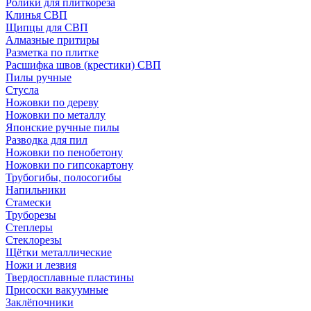
Ролики для плиткореза
Клинья СВП
Щипцы для СВП
Алмазные притиры
Разметка по плитке
Расшифка швов (крестики) СВП
Пилы ручные
Стусла
Ножовки по дереву
Ножовки по металлу
Японские ручные пилы
Разводка для пил
Ножовки по пенобетону
Ножовки по гипсокартону
Трубогибы, полосогибы
Напильники
Стамески
Труборезы
Степлеры
Стеклорезы
Щётки металлические
Ножи и лезвия
Твердосплавные пластины
Присоски вакуумные
Заклёпочники