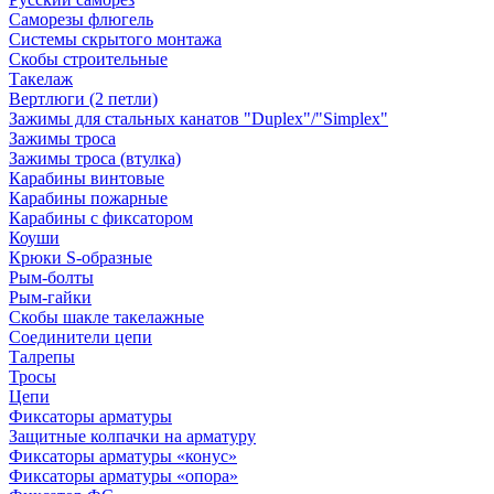
Саморезы флюгель
Системы скрытого монтажа
Скобы строительные
Такелаж
Вертлюги (2 петли)
Зажимы для стальных канатов "Duplex"/"Simplex"
Зажимы троса
Зажимы троса (втулка)
Карабины винтовые
Карабины пожарные
Карабины с фиксатором
Коуши
Крюки S-образные
Рым-болты
Рым-гайки
Скобы шакле такелажные
Соединители цепи
Талрепы
Тросы
Цепи
Фиксаторы арматуры
Защитные колпачки на арматуру
Фиксаторы арматуры «конус»
Фиксаторы арматуры «опора»