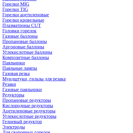
Горелки MIG
Горелки TIG
Горелки ацетиленовые
Горелки кровельные
Плазматроны CUT
Головки горелок
Газовые баллоны
Пропановые баллоны
Аргоновые баллоны
Углекислотные баллоны
Композитные баллоны
Паяльники
Паяльные лампы
Газовая резка
Мундштуки, гильзы для резака
Резаки
Газовые паяльники
Редукторы
Пропановые редукторы
Кислородные редукторы
Ацетиленовые редукторы
Углекислотные редукторы
Гелиевый редуктор
Электроды
Для сварочных горелок