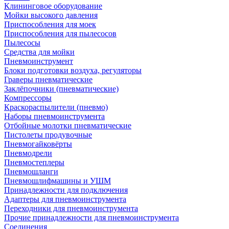
Клининговое оборудование
Мойки высокого давления
Приспособления для моек
Приспособления для пылесосов
Пылесосы
Средства для мойки
Пневмоинструмент
Блоки подготовки воздуха, регуляторы
Граверы пневматические
Заклёпочники (пневматические)
Компрессоры
Краскораспылители (пневмо)
Наборы пневмоинструмента
Отбойные молотки пневматические
Пистолеты продувочные
Пневмогайковёрты
Пневмодрели
Пневмостеплеры
Пневмошланги
Пневмошлифмашины и УШМ
Принадлежности для подключения
Адаптеры для пневмоинструмента
Переходники для пневмоинструмента
Прочие принадлежности для пневмоинструмента
Соединения