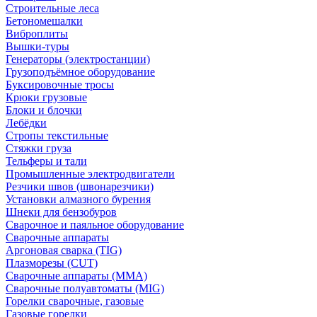
Строительные леса
Бетономешалки
Виброплиты
Вышки-туры
Генераторы (электростанции)
Грузоподъёмное оборудование
Буксировочные тросы
Крюки грузовые
Блоки и блочки
Лебёдки
Стропы текстильные
Стяжки груза
Тельферы и тали
Промышленные электродвигатели
Резчики швов (швонарезчики)
Установки алмазного бурения
Шнеки для бензобуров
Сварочное и паяльное оборудование
Сварочные аппараты
Аргоновая сварка (TIG)
Плазморезы (CUT)
Сварочные аппараты (MMA)
Сварочные полуавтоматы (MIG)
Горелки сварочные, газовые
Газовые горелки