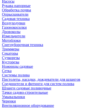
Насосы
Рукава напорные
Обработка почвы
Опрыскиватели
Садовая техника
Воздуходувки
Газонокосилки
Дровоколы
Измельчители
Мотоблоки
Снегоуборочная техника
Триммеры
Секаторы
Сучкорезы
Кусторезы
Ножницы садовые
Сетка
Системы полива
Пистолеты, насадки, дождеватели для шлангов
Соединители и фитинги для систем полива
Шланги садовые поливочные
Тачки садово-строительные
Умывальники
Черенки
Вентиляционное оборудование