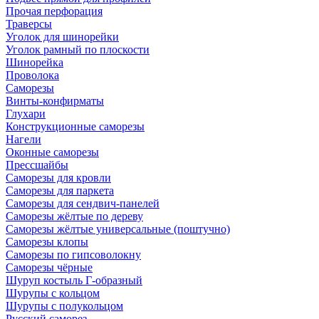
Прочая перфорация
Траверсы
Уголок для шинорейки
Уголок рамный по плоскости
Шинорейка
Проволока
Саморезы
Винты-конфирматы
Глухари
Конструкционные саморезы
Нагели
Оконные саморезы
Прессшайбы
Саморезы для кровли
Саморезы для паркета
Саморезы для сендвич-панелей
Саморезы жёлтые по дереву
Саморезы жёлтые универсальные (поштучно)
Саморезы клопы
Саморезы по гипсоволокну
Саморезы чёрные
Шуруп костыль Г-образный
Шурупы с кольцом
Шурупы с полукольцом
Русский саморез