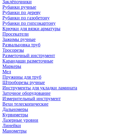
Заклёпочники
Рубанки ручные
Рубанки по дереву
Рубанки по газобетону
Рубанки по гипсокартону
Крючки для вязки арматуры
Просекатели
Зажимы ручные
Развальцовка труб
Тросорезы
Разметочный инструмент
Карандаши разметочные
Маркеры
Мел
Пружины для труб
Штроборезы ручные
Инструменты для укладки ламината
Заточное оборудование
Измерительный инструмент
Вехи телескопические
Дальномеры
Курвиметры
Лазерные уровни
Линейки
Манометры