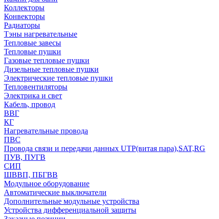
Коллекторы
Конвекторы
Радиаторы
Тэны нагревательные
Тепловые завесы
Тепловые пушки
Газовые тепловые пушки
Дизельные тепловые пушки
Электрические тепловые пушки
Тепловентиляторы
Электрика и свет
Кабель, провод
ВВГ
КГ
Нагревательные провода
ПВС
Провода связи и передачи данных UTP(витая пара),SAT,RG
ПУВ, ПУГВ
СИП
ШВВП, ПБГВВ
Модульное оборудование
Автоматические выключатели
Дополнительные модульные устройства
Устройства дифференциальной защиты
Заказные позиции