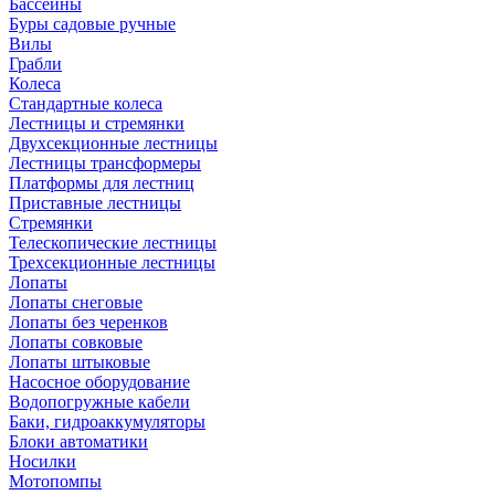
Бассейны
Буры садовые ручные
Вилы
Грабли
Колеса
Стандартные колеса
Лестницы и стремянки
Двухсекционные лестницы
Лестницы трансформеры
Платформы для лестниц
Приставные лестницы
Стремянки
Телескопические лестницы
Трехсекционные лестницы
Лопаты
Лопаты снеговые
Лопаты без черенков
Лопаты совковые
Лопаты штыковые
Насосное оборудование
Водопогружные кабели
Баки, гидроаккумуляторы
Блоки автоматики
Носилки
Мотопомпы