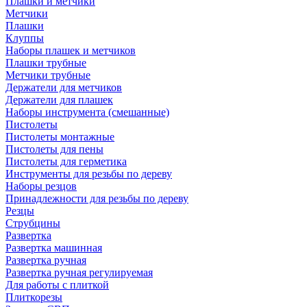
Плашки и метчики
Метчики
Плашки
Клуппы
Наборы плашек и метчиков
Плашки трубные
Метчики трубные
Держатели для метчиков
Держатели для плашек
Наборы инструмента (смешанные)
Пистолеты
Пистолеты монтажные
Пистолеты для пены
Пистолеты для герметика
Инструменты для резьбы по дереву
Наборы резцов
Принадлежности для резьбы по дереву
Резцы
Струбцины
Развертка
Развертка машинная
Развертка ручная
Развертка ручная регулируемая
Для работы с плиткой
Плиткорезы