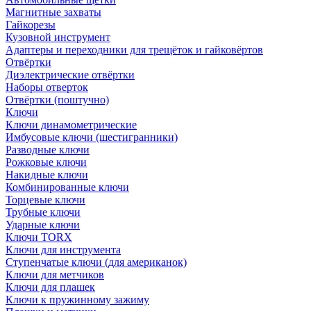
Магнитные захваты
Гайкорезы
Кузовной инструмент
Адаптеры и переходники для трещёток и гайковёртов
Отвёртки
Диэлектрические отвёртки
Наборы отверток
Отвёртки (поштучно)
Ключи
Ключи динамометрические
Имбусовые ключи (шестигранники)
Разводные ключи
Рожковые ключи
Накидные ключи
Комбинированные ключи
Торцевые ключи
Трубные ключи
Ударные ключи
Ключи TORX
Ключи для инструмента
Ступенчатые ключи (для американок)
Ключи для метчиков
Ключи для плашек
Ключи к пружинному зажиму