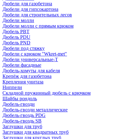
Дюбели для газобетона
Дюбели для гипсокартона
Дюбели для строительных лесов
Дюбели молли
Дюбели молли с прямым крюком
Дюбель PBT
Дюбель PDU
Дюбель PND
Дюбели под стяжку
Дюбели с крюком "Wkret-met"
Дюбели универсальные-Т
Дюбели фасадные
Дюбель-хомуты для кабеля
Крепёж для газобетона
Крепления унитаза
Ниппели
Складной пружинный дюбель с крючком
Шайбы рондоль
Дюбель-гвозди
Дюбель-гвозди металлические
Дюбель-гвоздь PDG
Дюбель-гвоздь SB
Заглушки для труб
Заглушки для квадратных труб
Заглушки для круглых труб