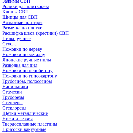
Зажимы СВП
Ролики для плиткореза
Клинья СВП
Щипцы для СВП
Алмазные притиры
Разметка по плитке
Расшифка швов (крестики) СВП
Пилы ручные
Стусла
Ножовки по дереву
Ножовки по металлу
Японские ручные пилы
Разводка для пил
Ножовки по пенобетону
Ножовки по гипсокартону
Трубогибы, полосогибы
Напильники
Стамески
Труборезы
Степлеры
Стеклорезы
Щётки металлические
Ножи и лезвия
Твердосплавные пластины
Присоски вакуумные