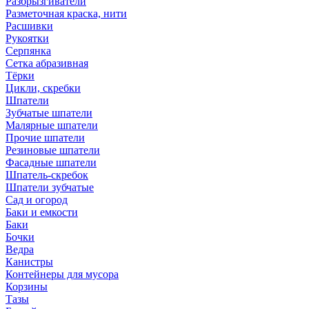
Разбрызгиватели
Разметочная краска, нити
Расшивки
Рукоятки
Серпянка
Сетка абразивная
Тёрки
Цикли, скребки
Шпатели
Зубчатые шпатели
Малярные шпатели
Прочие шпатели
Резиновые шпатели
Фасадные шпатели
Шпатель-скребок
Шпатели зубчатые
Сад и огород
Баки и емкости
Баки
Бочки
Ведра
Канистры
Контейнеры для мусора
Корзины
Тазы