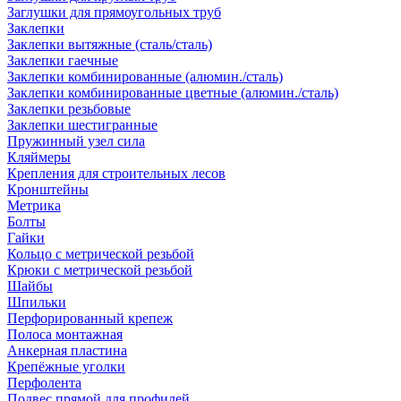
Заглушки для прямоугольных труб
Заклепки
Заклепки вытяжные (сталь/сталь)
Заклепки гаечные
Заклепки комбинированные (алюмин./сталь)
Заклепки комбинированные цветные (алюмин./сталь)
Заклепки резьбовые
Заклепки шестигранные
Пружинный узел сила
Кляймеры
Крепления для строительных лесов
Кронштейны
Метрика
Болты
Гайки
Кольцо с метрической резьбой
Крюки с метрической резьбой
Шайбы
Шпильки
Перфорированный крепеж
Полоса монтажная
Анкерная пластина
Крепёжные уголки
Перфолента
Подвес прямой для профилей