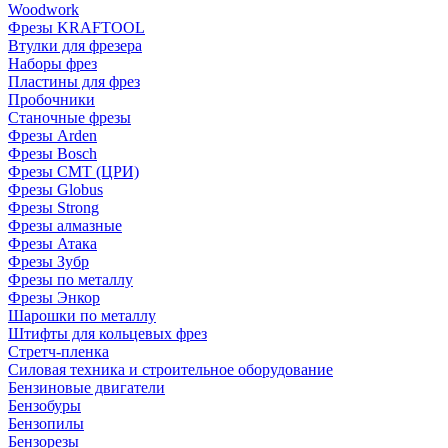
Woodwork
Фрезы KRAFTOOL
Втулки для фрезера
Наборы фрез
Пластины для фрез
Пробочники
Станочные фрезы
Фрезы Arden
Фрезы Bosch
Фрезы CMT (ЦРИ)
Фрезы Globus
Фрезы Strong
Фрезы алмазные
Фрезы Атака
Фрезы Зубр
Фрезы по металлу
Фрезы Энкор
Шарошки по металлу
Штифты для кольцевых фрез
Стретч-пленка
Силовая техника и строительное оборудование
Бензиновые двигатели
Бензобуры
Бензопилы
Бензорезы