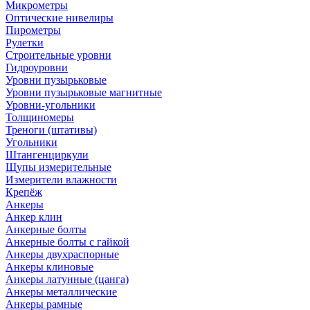
Микрометры
Оптические нивелиры
Пирометры
Рулетки
Строительные уровни
Гидроуровни
Уровни пузырьковые
Уровни пузырьковые магнитные
Уровни-угольники
Толщиномеры
Треноги (штативы)
Угольники
Штангенциркули
Щупы измерительные
Измерители влажности
Крепёж
Анкеры
Анкер клин
Анкерные болты
Анкерные болты с гайкой
Анкеры двухраспорные
Анкеры клиновые
Анкеры латунные (цанга)
Анкеры металлические
Анкеры рамные