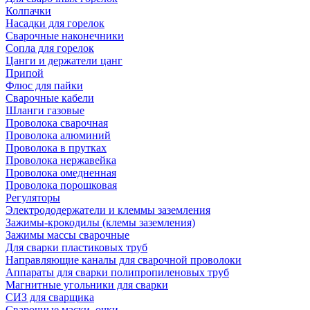
Колпачки
Насадки для горелок
Сварочные наконечники
Сопла для горелок
Цанги и держатели цанг
Припой
Флюс для пайки
Сварочные кабели
Шланги газовые
Проволока сварочная
Проволока алюминий
Проволока в прутках
Проволока нержавейка
Проволока омедненная
Проволока порошковая
Регуляторы
Электрододержатели и клеммы заземления
Зажимы-крокодилы (клемы заземления)
Зажимы массы сварочные
Для сварки пластиковых труб
Направляющие каналы для сварочной проволоки
Аппараты для сварки полипропиленовых труб
Магнитные угольники для сварки
СИЗ для сварщика
Сварочные маски, очки