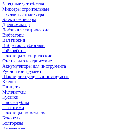
Зарядные устройства
Миксеры строительные
Насадки для миксера
Электромиксеры
Дрель-миксер
Лобзики электрические
Вибраторы
Вал гибкий
Вибратор глубинный
Гайковёрты
Ножницы электрические
Степлеры электрические
Аккумуляторы для инструмента
Ручной инструмент
Шарнирно-губцевый инструмент
Клещи
Пинцеты
Мультитулы
Кусачки
Плоскогубцы
Пассатижи
Ножницы по металлу
Бокорезы
Болторезы
Кабелерезы