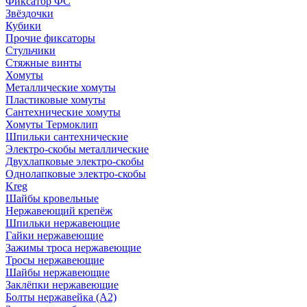
Фиксатор ФС
Звёздочки
Кубики
Прочие фиксаторы
Стульчики
Стяжные винты
Хомуты
Металлические хомуты
Пластиковые хомуты
Сантехнические хомуты
Хомуты Термоклип
Шпильки сантехнические
Электро-скобы металлические
Двухлапковые электро-скобы
Однолапковые электро-скобы
Kreg
Шайбы кровельные
Нержавеющий крепёж
Шпильки нержавеющие
Гайки нержавеющие
Зажимы троса нержавеющие
Тросы нержавеющие
Шайбы нержавеющие
Заклёпки нержавеющие
Болты нержавейка (А2)