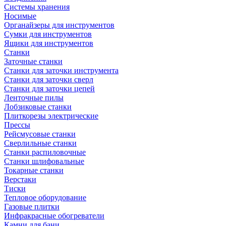
Системы хранения
Носимые
Органайзеры для инструментов
Сумки для инструментов
Ящики для инструментов
Станки
Заточные станки
Станки для заточки инструмента
Станки для заточки сверл
Станки для заточки цепей
Ленточные пилы
Лобзиковые станки
Плиткорезы электрические
Прессы
Рейсмусовые станки
Сверлильные станки
Станки распиловочные
Станки шлифовальные
Токарные станки
Верстаки
Тиски
Тепловое оборудование
Газовые плитки
Инфракрасные обогреватели
Камни для бани