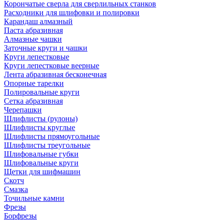
Корончатые сверла для сверлильных станков
Расходники для шлифовки и полировки
Карандаш алмазный
Паста абразивная
Алмазные чашки
Заточные круги и чашки
Круги лепестковые
Круги лепестковые веерные
Лента абразивная бесконечная
Опорные тарелки
Полировальные круги
Сетка абразивная
Черепашки
Шлифлисты (рулоны)
Шлифлисты круглые
Шлифлисты прямоугольные
Шлифлисты треугольные
Шлифовальные губки
Шлифовальные круги
Щетки для шифмашин
Скотч
Смазка
Точильные камни
Фрезы
Борфрезы