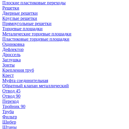
Плоские пластиковые переходы
Решетки
Дверные решетки
Круглые решетки
Прямоугольные решетки
Торцевые площадки
Металические торцевые площадки
Пластиковые торцевые площадки
Оцинковка
Дефлектор
Дроссель
Заглушка
Зонты
Крепления труб
Крест
Муфта соединительная
Обратный клапан металлический
Отвод 45
Отвод 90
Переход
Тройник 90
Труба
Фильтр
Шибер
Штаны