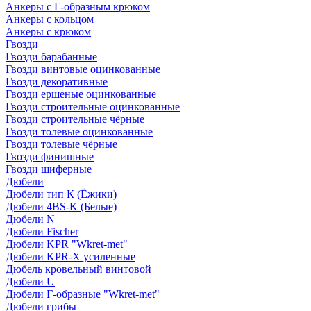
Анкеры с Г-образным крюком
Анкеры с кольцом
Анкеры с крюком
Гвозди
Гвозди барабанные
Гвозди винтовые оцинкованные
Гвозди декоративные
Гвозди ершеные оцинкованные
Гвозди строительные оцинкованные
Гвозди строительные чёрные
Гвозди толевые оцинкованные
Гвозди толевые чёрные
Гвозди финишные
Гвозди шиферные
Дюбели
Дюбели тип К (Ёжики)
Дюбели 4BS-K (Белые)
Дюбели N
Дюбели Fischer
Дюбели KPR "Wkret-met"
Дюбели KPR-Х усиленные
Дюбель кровельный винтовой
Дюбели U
Дюбели Г-образные "Wkret-met"
Дюбели грибы