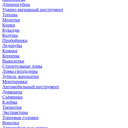
Длинногубцы
Ударно-рычажный инструмент
Топоры
Молотки
Кирки
Кувалды
Колуны
Пробойники
Ледорубы
Киянки
Кернеры
Выколотки
Строительные ломы
Ломы-гвоздодеры
Зубила, конопатки
Монтировки
Автомобильный инструмент
Домкраты
Съёмники
Клейма
Трещотки
Экстракторы
Торцевые головки
Воротки
Автомобильные щетки