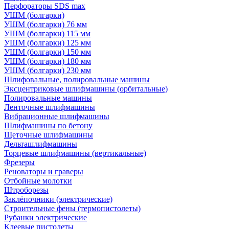
Перфораторы SDS max
УШМ (болгарки)
УШМ (болгарки) 76 мм
УШМ (болгарки) 115 мм
УШМ (болгарки) 125 мм
УШМ (болгарки) 150 мм
УШМ (болгарки) 180 мм
УШМ (болгарки) 230 мм
Шлифовальные, полировальные машины
Эксцентриковые шлифмашины (орбитальные)
Полировальные машины
Ленточные шлифмашины
Вибрационные шлифмашины
Шлифмашины по бетону
Щеточные шлифмашины
Дельташлифмашины
Торцевые шлифмашины (вертикальные)
Фрезеры
Реноваторы и граверы
Отбойные молотки
Штроборезы
Заклёпочники (электрические)
Строительные фены (термопистолеты)
Рубанки электрические
Клеевые пистолеты