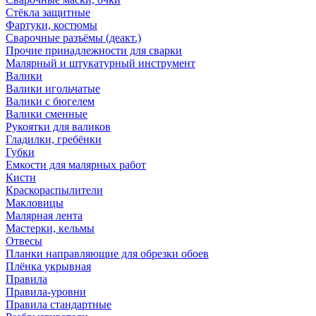
Стёкла защитные
Фартуки, костюмы
Сварочные разъёмы (деакт.)
Прочие принадлежности для сварки
Малярный и штукатурный инструмент
Валики
Валики игольчатые
Валики с бюгелем
Валики сменные
Рукоятки для валиков
Гладилки, гребёнки
Губки
Емкости для малярных работ
Кисти
Краскораспылители
Макловицы
Малярная лента
Мастерки, кельмы
Отвесы
Планки направляющие для обрезки обоев
Плёнка укрывная
Правила
Правила-уровни
Правила стандартные