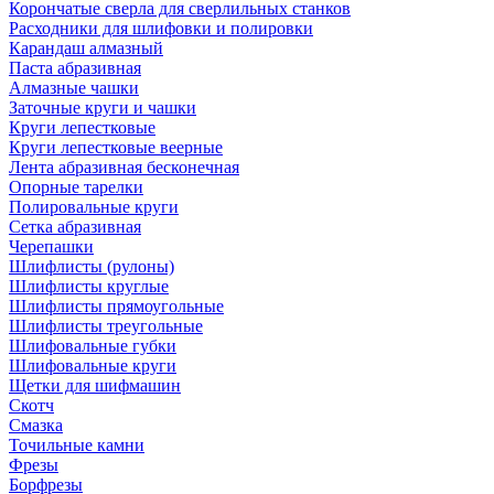
Корончатые сверла для сверлильных станков
Расходники для шлифовки и полировки
Карандаш алмазный
Паста абразивная
Алмазные чашки
Заточные круги и чашки
Круги лепестковые
Круги лепестковые веерные
Лента абразивная бесконечная
Опорные тарелки
Полировальные круги
Сетка абразивная
Черепашки
Шлифлисты (рулоны)
Шлифлисты круглые
Шлифлисты прямоугольные
Шлифлисты треугольные
Шлифовальные губки
Шлифовальные круги
Щетки для шифмашин
Скотч
Смазка
Точильные камни
Фрезы
Борфрезы