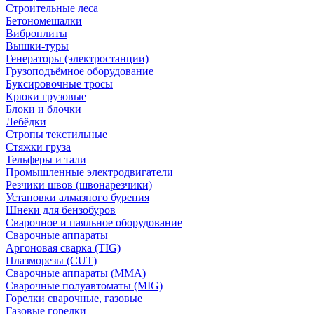
Строительные леса
Бетономешалки
Виброплиты
Вышки-туры
Генераторы (электростанции)
Грузоподъёмное оборудование
Буксировочные тросы
Крюки грузовые
Блоки и блочки
Лебёдки
Стропы текстильные
Стяжки груза
Тельферы и тали
Промышленные электродвигатели
Резчики швов (швонарезчики)
Установки алмазного бурения
Шнеки для бензобуров
Сварочное и паяльное оборудование
Сварочные аппараты
Аргоновая сварка (TIG)
Плазморезы (CUT)
Сварочные аппараты (MMA)
Сварочные полуавтоматы (MIG)
Горелки сварочные, газовые
Газовые горелки