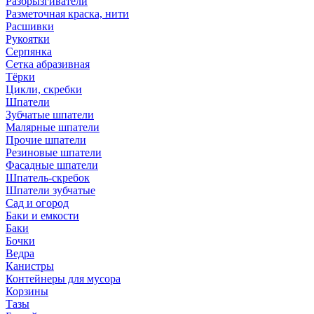
Разбрызгиватели
Разметочная краска, нити
Расшивки
Рукоятки
Серпянка
Сетка абразивная
Тёрки
Цикли, скребки
Шпатели
Зубчатые шпатели
Малярные шпатели
Прочие шпатели
Резиновые шпатели
Фасадные шпатели
Шпатель-скребок
Шпатели зубчатые
Сад и огород
Баки и емкости
Баки
Бочки
Ведра
Канистры
Контейнеры для мусора
Корзины
Тазы