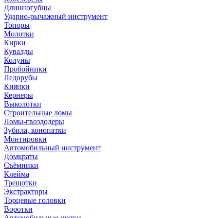
Длинногубцы
Ударно-рычажный инструмент
Топоры
Молотки
Кирки
Кувалды
Колуны
Пробойники
Ледорубы
Киянки
Кернеры
Выколотки
Строительные ломы
Ломы-гвоздодеры
Зубила, конопатки
Монтировки
Автомобильный инструмент
Домкраты
Съёмники
Клейма
Трещотки
Экстракторы
Торцевые головки
Воротки
Автомобильные щетки