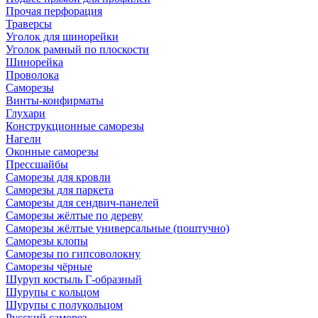
Прочая перфорация
Траверсы
Уголок для шинорейки
Уголок рамный по плоскости
Шинорейка
Проволока
Саморезы
Винты-конфирматы
Глухари
Конструкционные саморезы
Нагели
Оконные саморезы
Прессшайбы
Саморезы для кровли
Саморезы для паркета
Саморезы для сендвич-панелей
Саморезы жёлтые по дереву
Саморезы жёлтые универсальные (поштучно)
Саморезы клопы
Саморезы по гипсоволокну
Саморезы чёрные
Шуруп костыль Г-образный
Шурупы с кольцом
Шурупы с полукольцом
Русский саморез