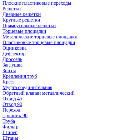
Плоские пластиковые переходы
Решетки
Дверные решетки
Круглые решетки
Прямоугольные решетки
Торцевые площадки
Металические торцевые площадки
Пластиковые торцевые площадки
Оцинковка
Дефлектор
Дроссель
Заглушка
Зонты
Крепления труб
Крест
Муфта соединительная
Обратный клапан металлический
Отвод 45
Отвод 90
Переход
Тройник 90
Труба
Фильтр
Шибер
Штаны