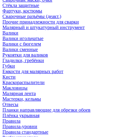
Стёкла защитные
Фартуки, костюмы
Сварочные разъёмы (деакт.)
Прочие принадлежности для сварки
Малярный и штукатурный инструмент
Валики
Валики игольчатые
Валики с бюгелем
Валики сменные
Рукоятки для валиков
Гладилки, гребёнки
Губки
Емкости для малярных работ
Кисти
Краскораспылители
Макловицы
Малярная лента
Мастерки, кельмы
Отвесы
Планки направляющие для обрезки обоев
Плёнка укрывная
Правила
Правила-уровни
Правила стандартные