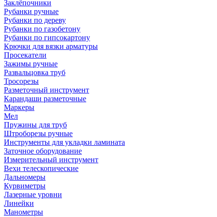
Заклёпочники
Рубанки ручные
Рубанки по дереву
Рубанки по газобетону
Рубанки по гипсокартону
Крючки для вязки арматуры
Просекатели
Зажимы ручные
Развальцовка труб
Тросорезы
Разметочный инструмент
Карандаши разметочные
Маркеры
Мел
Пружины для труб
Штроборезы ручные
Инструменты для укладки ламината
Заточное оборудование
Измерительный инструмент
Вехи телескопические
Дальномеры
Курвиметры
Лазерные уровни
Линейки
Манометры