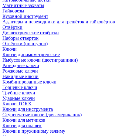
Магнитные захваты
Гайкорезы
Кузовной инструмент
Адаптеры и переходники для трещёток и гайковёртов
Отвёртки
Диэлектрические отвёртки
Наборы отверток
Отвёртки (поштучно)
Ключи
Ключи динамометрические
Имбусовые ключи (шестигранники)
Разводные ключи
Рожковые ключи
Накидные ключи
Комбинированные ключи
Торцевые ключи
Трубные ключи
Ударные ключи
Ключи TORX
Ключи для инструмента
Ступенчатые ключи (для американок)
Ключи для метчиков
Ключи для плашек
Ключи к пружинному зажиму