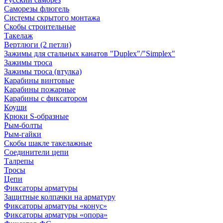
Саморезы флюгель
Системы скрытого монтажа
Скобы строительные
Такелаж
Вертлюги (2 петли)
Зажимы для стальных канатов "Duplex"/"Simplex"
Зажимы троса
Зажимы троса (втулка)
Карабины винтовые
Карабины пожарные
Карабины с фиксатором
Коуши
Крюки S-образные
Рым-болты
Рым-гайки
Скобы шакле такелажные
Соединители цепи
Талрепы
Тросы
Цепи
Фиксаторы арматуры
Защитные колпачки на арматуру
Фиксаторы арматуры «конус»
Фиксаторы арматуры «опора»