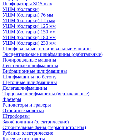
Перфораторы SDS max
УШМ (болгарки)
УШМ (болгарки) 76 мм
УШМ (болгарки) 115 мм
УШМ (болгарки) 125 мм
УШМ (болгарки) 150 мм
УШМ (болгарки) 180 мм
УШМ (болгарки) 230 мм
Шлифовальные, полировальные машины
Эксцентриковые шлифмашины (орбитальные)
Полировальные машины
Ленточные шлифмашины
Вибрационные шлифмашины
Шлифмашины по бетону
Щеточные шлифмашины
Дельташлифмашины
Торцевые шлифмашины (вертикальные)
Фрезеры
Реноваторы и граверы
Отбойные молотки
Штроборезы
Заклёпочники (электрические)
Строительные фены (термопистолеты)
Рубанки электрические
Клеевые пистолеты