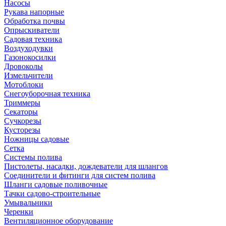
Насосы
Рукава напорные
Обработка почвы
Опрыскиватели
Садовая техника
Воздуходувки
Газонокосилки
Дровоколы
Измельчители
Мотоблоки
Снегоуборочная техника
Триммеры
Секаторы
Сучкорезы
Кусторезы
Ножницы садовые
Сетка
Системы полива
Пистолеты, насадки, дождеватели для шлангов
Соединители и фитинги для систем полива
Шланги садовые поливочные
Тачки садово-строительные
Умывальники
Черенки
Вентиляционное оборудование