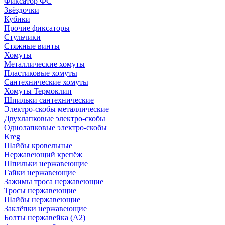
Фиксатор ФС
Звёздочки
Кубики
Прочие фиксаторы
Стульчики
Стяжные винты
Хомуты
Металлические хомуты
Пластиковые хомуты
Сантехнические хомуты
Хомуты Термоклип
Шпильки сантехнические
Электро-скобы металлические
Двухлапковые электро-скобы
Однолапковые электро-скобы
Kreg
Шайбы кровельные
Нержавеющий крепёж
Шпильки нержавеющие
Гайки нержавеющие
Зажимы троса нержавеющие
Тросы нержавеющие
Шайбы нержавеющие
Заклёпки нержавеющие
Болты нержавейка (А2)