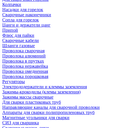
Колпачки
Насадки для горелок
Сварочные наконечники
Сопла для горелок
Цанги и держатели цанг
Припой
Флюс для пайки
Сварочные кабели
Шланги газовые
Проволока сварочная
Проволока алюминий
Проволока в прутках
Проволока нержавейка
Проволока омедненная
Проволока порошковая
Регуляторы
Электрододержатели и клеммы заземления
Зажимы-крокодилы (клемы заземления)
Зажимы массы сварочные
Для сварки пластиковых труб
Направляющие каналы для сварочной проволоки
Аппараты для сварки полипропиленовых труб
Магнитные угольники для сварки
СИЗ для сварщика
Сварочные маски, очки