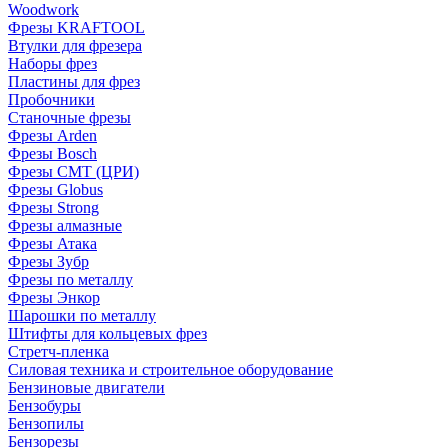
Woodwork
Фрезы KRAFTOOL
Втулки для фрезера
Наборы фрез
Пластины для фрез
Пробочники
Станочные фрезы
Фрезы Arden
Фрезы Bosch
Фрезы CMT (ЦРИ)
Фрезы Globus
Фрезы Strong
Фрезы алмазные
Фрезы Атака
Фрезы Зубр
Фрезы по металлу
Фрезы Энкор
Шарошки по металлу
Штифты для кольцевых фрез
Стретч-пленка
Силовая техника и строительное оборудование
Бензиновые двигатели
Бензобуры
Бензопилы
Бензорезы