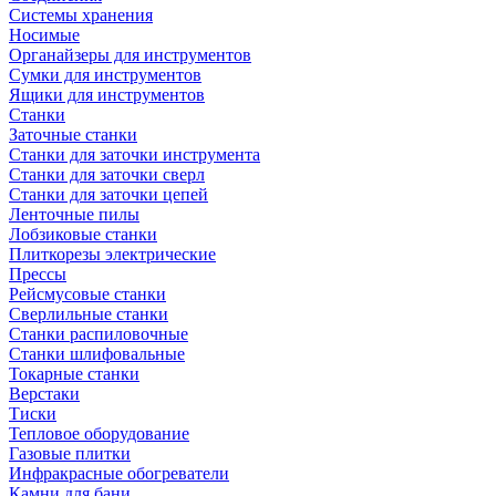
Системы хранения
Носимые
Органайзеры для инструментов
Сумки для инструментов
Ящики для инструментов
Станки
Заточные станки
Станки для заточки инструмента
Станки для заточки сверл
Станки для заточки цепей
Ленточные пилы
Лобзиковые станки
Плиткорезы электрические
Прессы
Рейсмусовые станки
Сверлильные станки
Станки распиловочные
Станки шлифовальные
Токарные станки
Верстаки
Тиски
Тепловое оборудование
Газовые плитки
Инфракрасные обогреватели
Камни для бани