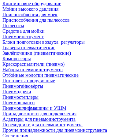
Клининговое оборудование
Мойки высокого давления
Приспособления для моек
Приспособления для пылесосов
Пылесосы
Средства для мойки
Пневмоинструмент
Блоки подготовки воздуха, регуляторы
Граверы пневматические
Заклёпочники (пневматические)
Компрессоры
Краскораспылители (пневмо)
Наборы пневмоинструмента
Отбойные молотки пневматические
Пистолеты продувочные
Пневмогайковёрты
Пневмодрели
Пневмостеплеры
Пневмошланги
Пневмошлифмашины и УШМ
Принадлежности для подключения
Адаптеры для пневмоинструмента
Переходники для пневмоинструмента
Прочие принадлежности для пневмоинструмента
Соединения