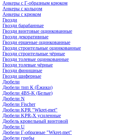
Анкеры с Г-образным крюком
Анкеры с кольцом
Анкеры с крюком
Гвозди
Гвозди барабанные
Гвозди винтовые оцинкованные
Гвозди декоративные
Гвозди ершеные оцинкованные
Гвозди строительные оцинкованные
Гвозди строительные чёрные
Гвозди толевые оцинкованные
Гвозди толевые чёрные
Гвозди финишные
Гвозди шиферные
Дюбели
Дюбели тип К (Ёжики)
Дюбели 4BS-K (Белые)
Дюбели N
Дюбели Fischer
Дюбели KPR "Wkret-met"
Дюбели KPR-Х усиленные
Дюбель кровельный винтовой
Дюбели U
Дюбели Г-образные "Wkret-met"
Дюбели грибы