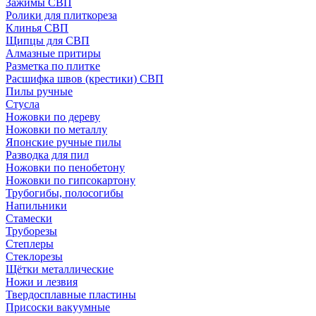
Зажимы СВП
Ролики для плиткореза
Клинья СВП
Щипцы для СВП
Алмазные притиры
Разметка по плитке
Расшифка швов (крестики) СВП
Пилы ручные
Стусла
Ножовки по дереву
Ножовки по металлу
Японские ручные пилы
Разводка для пил
Ножовки по пенобетону
Ножовки по гипсокартону
Трубогибы, полосогибы
Напильники
Стамески
Труборезы
Степлеры
Стеклорезы
Щётки металлические
Ножи и лезвия
Твердосплавные пластины
Присоски вакуумные