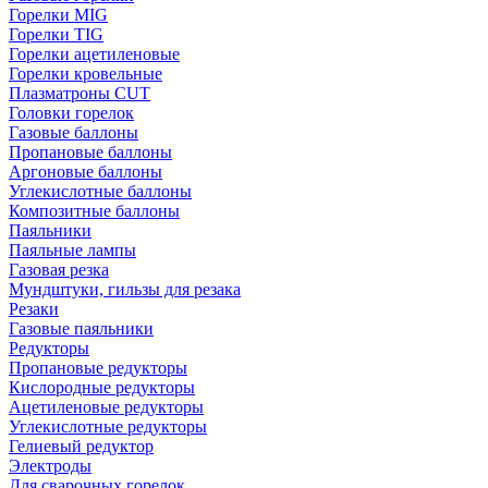
Горелки MIG
Горелки TIG
Горелки ацетиленовые
Горелки кровельные
Плазматроны CUT
Головки горелок
Газовые баллоны
Пропановые баллоны
Аргоновые баллоны
Углекислотные баллоны
Композитные баллоны
Паяльники
Паяльные лампы
Газовая резка
Мундштуки, гильзы для резака
Резаки
Газовые паяльники
Редукторы
Пропановые редукторы
Кислородные редукторы
Ацетиленовые редукторы
Углекислотные редукторы
Гелиевый редуктор
Электроды
Для сварочных горелок