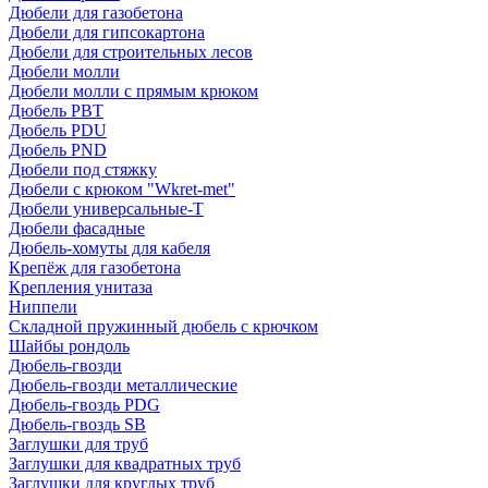
Дюбели для газобетона
Дюбели для гипсокартона
Дюбели для строительных лесов
Дюбели молли
Дюбели молли с прямым крюком
Дюбель PBT
Дюбель PDU
Дюбель PND
Дюбели под стяжку
Дюбели с крюком "Wkret-met"
Дюбели универсальные-Т
Дюбели фасадные
Дюбель-хомуты для кабеля
Крепёж для газобетона
Крепления унитаза
Ниппели
Складной пружинный дюбель с крючком
Шайбы рондоль
Дюбель-гвозди
Дюбель-гвозди металлические
Дюбель-гвоздь PDG
Дюбель-гвоздь SB
Заглушки для труб
Заглушки для квадратных труб
Заглушки для круглых труб