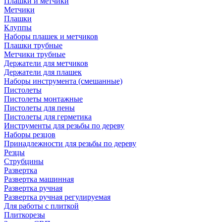
Плашки и метчики
Метчики
Плашки
Клуппы
Наборы плашек и метчиков
Плашки трубные
Метчики трубные
Держатели для метчиков
Держатели для плашек
Наборы инструмента (смешанные)
Пистолеты
Пистолеты монтажные
Пистолеты для пены
Пистолеты для герметика
Инструменты для резьбы по дереву
Наборы резцов
Принадлежности для резьбы по дереву
Резцы
Струбцины
Развертка
Развертка машинная
Развертка ручная
Развертка ручная регулируемая
Для работы с плиткой
Плиткорезы