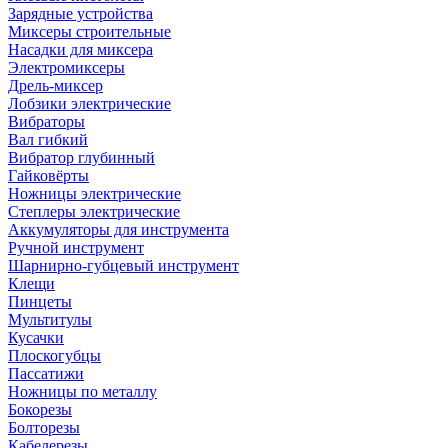
Зарядные устройства
Миксеры строительные
Насадки для миксера
Электромиксеры
Дрель-миксер
Лобзики электрические
Вибраторы
Вал гибкий
Вибратор глубинный
Гайковёрты
Ножницы электрические
Степлеры электрические
Аккумуляторы для инструмента
Ручной инструмент
Шарнирно-губцевый инструмент
Клещи
Пинцеты
Мультитулы
Кусачки
Плоскогубцы
Пассатижи
Ножницы по металлу
Бокорезы
Болторезы
Кабелерезы