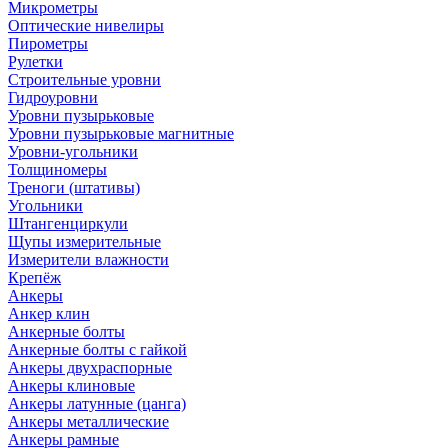
Микрометры
Оптические нивелиры
Пирометры
Рулетки
Строительные уровни
Гидроуровни
Уровни пузырьковые
Уровни пузырьковые магнитные
Уровни-угольники
Толщиномеры
Треноги (штативы)
Угольники
Штангенциркули
Щупы измерительные
Измерители влажности
Крепёж
Анкеры
Анкер клин
Анкерные болты
Анкерные болты с гайкой
Анкеры двухраспорные
Анкеры клиновые
Анкеры латунные (цанга)
Анкеры металлические
Анкеры рамные