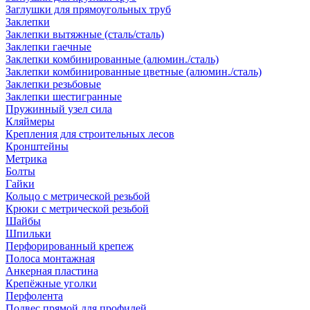
Заглушки для прямоугольных труб
Заклепки
Заклепки вытяжные (сталь/сталь)
Заклепки гаечные
Заклепки комбинированные (алюмин./сталь)
Заклепки комбинированные цветные (алюмин./сталь)
Заклепки резьбовые
Заклепки шестигранные
Пружинный узел сила
Кляймеры
Крепления для строительных лесов
Кронштейны
Метрика
Болты
Гайки
Кольцо с метрической резьбой
Крюки с метрической резьбой
Шайбы
Шпильки
Перфорированный крепеж
Полоса монтажная
Анкерная пластина
Крепёжные уголки
Перфолента
Подвес прямой для профилей