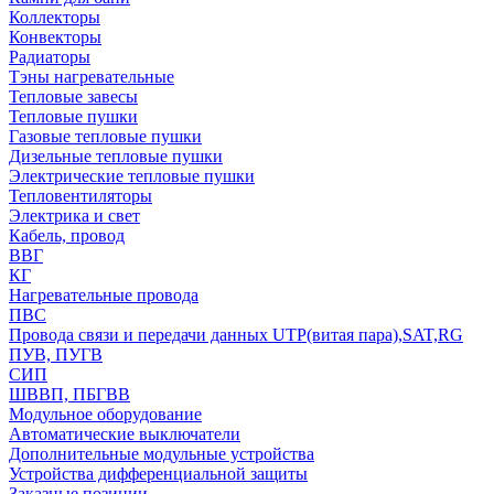
Коллекторы
Конвекторы
Радиаторы
Тэны нагревательные
Тепловые завесы
Тепловые пушки
Газовые тепловые пушки
Дизельные тепловые пушки
Электрические тепловые пушки
Тепловентиляторы
Электрика и свет
Кабель, провод
ВВГ
КГ
Нагревательные провода
ПВС
Провода связи и передачи данных UTP(витая пара),SAT,RG
ПУВ, ПУГВ
СИП
ШВВП, ПБГВВ
Модульное оборудование
Автоматические выключатели
Дополнительные модульные устройства
Устройства дифференциальной защиты
Заказные позиции