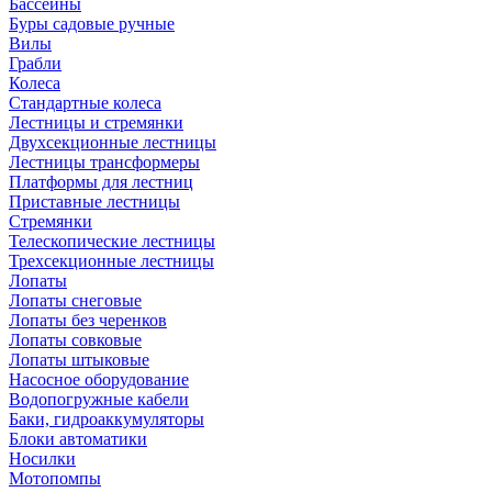
Бассейны
Буры садовые ручные
Вилы
Грабли
Колеса
Стандартные колеса
Лестницы и стремянки
Двухсекционные лестницы
Лестницы трансформеры
Платформы для лестниц
Приставные лестницы
Стремянки
Телескопические лестницы
Трехсекционные лестницы
Лопаты
Лопаты снеговые
Лопаты без черенков
Лопаты совковые
Лопаты штыковые
Насосное оборудование
Водопогружные кабели
Баки, гидроаккумуляторы
Блоки автоматики
Носилки
Мотопомпы