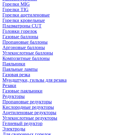
Горелки MIG
Горелки TIG
Горелки ацетиленовые
Горелки кровельные
Плазматроны CUT
Головки горелок
Газовые баллоны
Пропановые баллоны
Аргоновые баллоны
Углекислотные баллоны
Композитные баллоны
Паяльники
Паяльные лампы
Газовая резка
Мундштуки, гильзы для резака
Резаки
Газовые паяльники
Редукторы
Пропановые редукторы
Кислородные редукторы
Ацетиленовые редукторы
Углекислотные редукторы
Гелиевый редуктор
Электроды
Для сварочных горелок