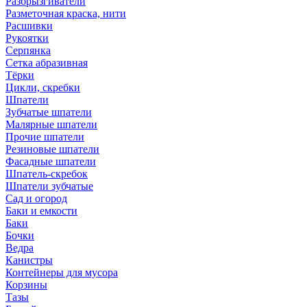
Разбрызгиватели
Разметочная краска, нити
Расшивки
Рукоятки
Серпянка
Сетка абразивная
Тёрки
Цикли, скребки
Шпатели
Зубчатые шпатели
Малярные шпатели
Прочие шпатели
Резиновые шпатели
Фасадные шпатели
Шпатель-скребок
Шпатели зубчатые
Сад и огород
Баки и емкости
Баки
Бочки
Ведра
Канистры
Контейнеры для мусора
Корзины
Тазы