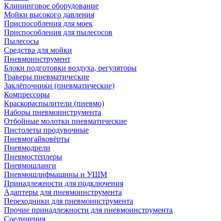
Клининговое оборудование
Мойки высокого давления
Приспособления для моек
Приспособления для пылесосов
Пылесосы
Средства для мойки
Пневмоинструмент
Блоки подготовки воздуха, регуляторы
Граверы пневматические
Заклёпочники (пневматические)
Компрессоры
Краскораспылители (пневмо)
Наборы пневмоинструмента
Отбойные молотки пневматические
Пистолеты продувочные
Пневмогайковёрты
Пневмодрели
Пневмостеплеры
Пневмошланги
Пневмошлифмашины и УШМ
Принадлежности для подключения
Адаптеры для пневмоинструмента
Переходники для пневмоинструмента
Прочие принадлежности для пневмоинструмента
Соединения