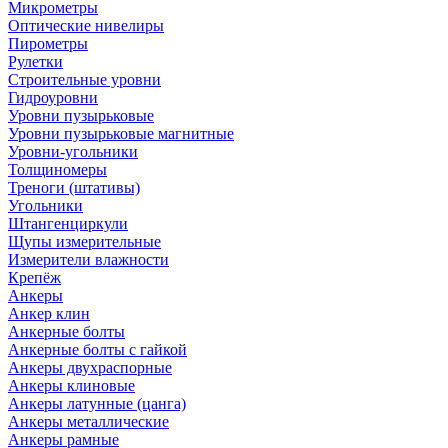
Микрометры
Оптические нивелиры
Пирометры
Рулетки
Строительные уровни
Гидроуровни
Уровни пузырьковые
Уровни пузырьковые магнитные
Уровни-угольники
Толщиномеры
Треноги (штативы)
Угольники
Штангенциркули
Щупы измерительные
Измерители влажности
Крепёж
Анкеры
Анкер клин
Анкерные болты
Анкерные болты с гайкой
Анкеры двухраспорные
Анкеры клиновые
Анкеры латунные (цанга)
Анкеры металлические
Анкеры рамные