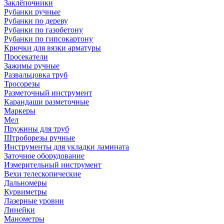
Заклёпочники
Рубанки ручные
Рубанки по дереву
Рубанки по газобетону
Рубанки по гипсокартону
Крючки для вязки арматуры
Просекатели
Зажимы ручные
Развальцовка труб
Тросорезы
Разметочный инструмент
Карандаши разметочные
Маркеры
Мел
Пружины для труб
Штроборезы ручные
Инструменты для укладки ламината
Заточное оборудование
Измерительный инструмент
Вехи телескопические
Дальномеры
Курвиметры
Лазерные уровни
Линейки
Манометры