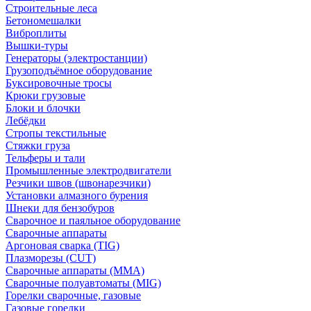
Строительные леса
Бетономешалки
Виброплиты
Вышки-туры
Генераторы (электростанции)
Грузоподъёмное оборудование
Буксировочные тросы
Крюки грузовые
Блоки и блочки
Лебёдки
Стропы текстильные
Стяжки груза
Тельферы и тали
Промышленные электродвигатели
Резчики швов (швонарезчики)
Установки алмазного бурения
Шнеки для бензобуров
Сварочное и паяльное оборудование
Сварочные аппараты
Аргоновая сварка (TIG)
Плазморезы (CUT)
Сварочные аппараты (MMA)
Сварочные полуавтоматы (MIG)
Горелки сварочные, газовые
Газовые горелки