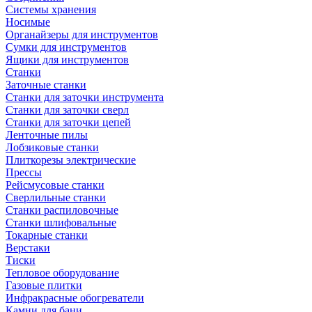
Системы хранения
Носимые
Органайзеры для инструментов
Сумки для инструментов
Ящики для инструментов
Станки
Заточные станки
Станки для заточки инструмента
Станки для заточки сверл
Станки для заточки цепей
Ленточные пилы
Лобзиковые станки
Плиткорезы электрические
Прессы
Рейсмусовые станки
Сверлильные станки
Станки распиловочные
Станки шлифовальные
Токарные станки
Верстаки
Тиски
Тепловое оборудование
Газовые плитки
Инфракрасные обогреватели
Камни для бани