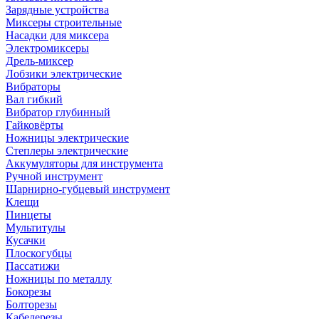
Зарядные устройства
Миксеры строительные
Насадки для миксера
Электромиксеры
Дрель-миксер
Лобзики электрические
Вибраторы
Вал гибкий
Вибратор глубинный
Гайковёрты
Ножницы электрические
Степлеры электрические
Аккумуляторы для инструмента
Ручной инструмент
Шарнирно-губцевый инструмент
Клещи
Пинцеты
Мультитулы
Кусачки
Плоскогубцы
Пассатижи
Ножницы по металлу
Бокорезы
Болторезы
Кабелерезы