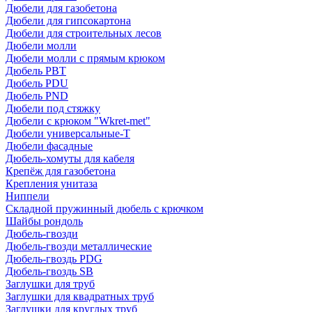
Дюбели для газобетона
Дюбели для гипсокартона
Дюбели для строительных лесов
Дюбели молли
Дюбели молли с прямым крюком
Дюбель PBT
Дюбель PDU
Дюбель PND
Дюбели под стяжку
Дюбели с крюком "Wkret-met"
Дюбели универсальные-Т
Дюбели фасадные
Дюбель-хомуты для кабеля
Крепёж для газобетона
Крепления унитаза
Ниппели
Складной пружинный дюбель с крючком
Шайбы рондоль
Дюбель-гвозди
Дюбель-гвозди металлические
Дюбель-гвоздь PDG
Дюбель-гвоздь SB
Заглушки для труб
Заглушки для квадратных труб
Заглушки для круглых труб