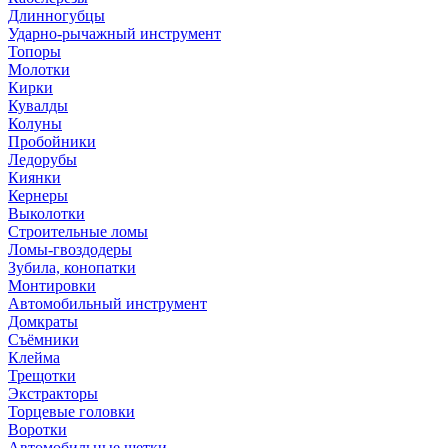
Длинногубцы
Ударно-рычажный инструмент
Топоры
Молотки
Кирки
Кувалды
Колуны
Пробойники
Ледорубы
Киянки
Кернеры
Выколотки
Строительные ломы
Ломы-гвоздодеры
Зубила, конопатки
Монтировки
Автомобильный инструмент
Домкраты
Съёмники
Клейма
Трещотки
Экстракторы
Торцевые головки
Воротки
Автомобильные щетки