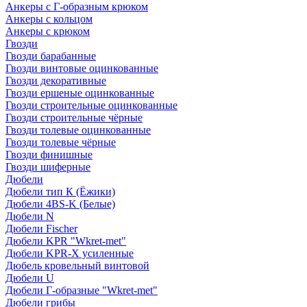
Анкеры с Г-образным крюком
Анкеры с кольцом
Анкеры с крюком
Гвозди
Гвозди барабанные
Гвозди винтовые оцинкованные
Гвозди декоративные
Гвозди ершеные оцинкованные
Гвозди строительные оцинкованные
Гвозди строительные чёрные
Гвозди толевые оцинкованные
Гвозди толевые чёрные
Гвозди финишные
Гвозди шиферные
Дюбели
Дюбели тип К (Ёжики)
Дюбели 4BS-K (Белые)
Дюбели N
Дюбели Fischer
Дюбели KPR "Wkret-met"
Дюбели KPR-Х усиленные
Дюбель кровельный винтовой
Дюбели U
Дюбели Г-образные "Wkret-met"
Дюбели грибы