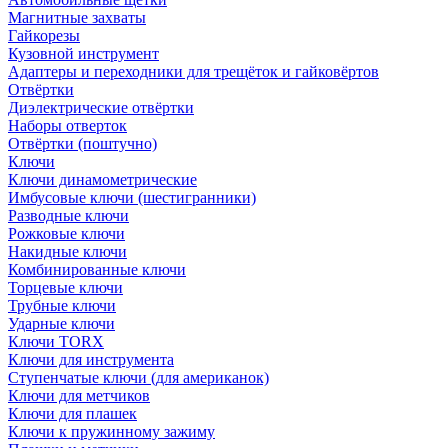
Магнитные захваты
Гайкорезы
Кузовной инструмент
Адаптеры и переходники для трещёток и гайковёртов
Отвёртки
Диэлектрические отвёртки
Наборы отверток
Отвёртки (поштучно)
Ключи
Ключи динамометрические
Имбусовые ключи (шестигранники)
Разводные ключи
Рожковые ключи
Накидные ключи
Комбинированные ключи
Торцевые ключи
Трубные ключи
Ударные ключи
Ключи TORX
Ключи для инструмента
Ступенчатые ключи (для американок)
Ключи для метчиков
Ключи для плашек
Ключи к пружинному зажиму