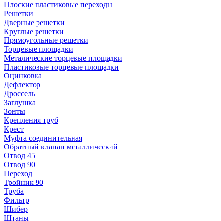
Плоские пластиковые переходы
Решетки
Дверные решетки
Круглые решетки
Прямоугольные решетки
Торцевые площадки
Металические торцевые площадки
Пластиковые торцевые площадки
Оцинковка
Дефлектор
Дроссель
Заглушка
Зонты
Крепления труб
Крест
Муфта соединительная
Обратный клапан металлический
Отвод 45
Отвод 90
Переход
Тройник 90
Труба
Фильтр
Шибер
Штаны