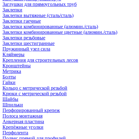
Заглушки для прямоугольных труб
Заклепки
Заклепки вытяжные (сталь/сталь)
Заклепки гаечные
Заклепки комбинированные (алюмин./сталь)
Заклепки комбинированные цветные (алюмин./сталь)
Заклепки резьбовые
Заклепки шестигранные
Пружинный узел сила
Кляймеры
Крепления для строительных лесов
Кронштейны
Метрика
Болты
Гайки
Кольцо с метрической резьбой
Крюки с метрической резьбой
Шайбы
Шпильки
Перфорированный крепеж
Полоса монтажная
Анкерная пластина
Крепёжные уголки
Перфолента
Подвес прямой для профилей