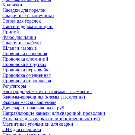
Колпачки
Насадки для горелок
Сварочные наконечники
Сопла для горелок
Цанги и держатели цанг
Припой
Флюс для пайки
Сварочные кабели
Шланги газовые
Проволока сварочная
Проволока алюминий
Проволока в прутках
Проволока нержавейка
Проволока омедненная
Проволока порошковая
Регуляторы
Электрододержатели и клеммы заземления
Зажимы-крокодилы (клемы заземления)
Зажимы массы сварочные
Для сварки пластиковых труб
Направляющие каналы для сварочной проволоки
Аппараты для сварки полипропиленовых труб
Магнитные угольники для сварки
СИЗ для сварщика
Сварочные маски, очки