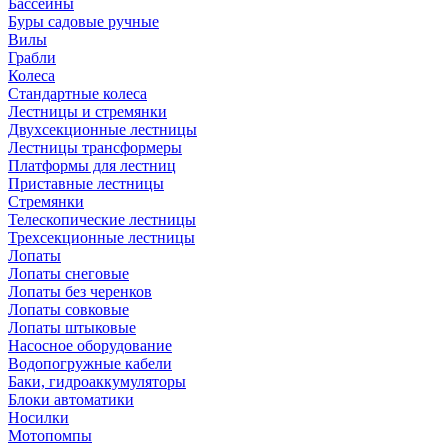
Бассейны
Буры садовые ручные
Вилы
Грабли
Колеса
Стандартные колеса
Лестницы и стремянки
Двухсекционные лестницы
Лестницы трансформеры
Платформы для лестниц
Приставные лестницы
Стремянки
Телескопические лестницы
Трехсекционные лестницы
Лопаты
Лопаты снеговые
Лопаты без черенков
Лопаты совковые
Лопаты штыковые
Насосное оборудование
Водопогружные кабели
Баки, гидроаккумуляторы
Блоки автоматики
Носилки
Мотопомпы