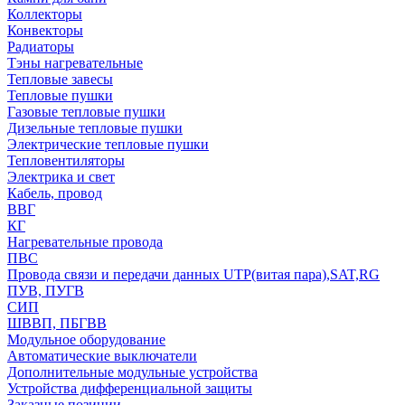
Коллекторы
Конвекторы
Радиаторы
Тэны нагревательные
Тепловые завесы
Тепловые пушки
Газовые тепловые пушки
Дизельные тепловые пушки
Электрические тепловые пушки
Тепловентиляторы
Электрика и свет
Кабель, провод
ВВГ
КГ
Нагревательные провода
ПВС
Провода связи и передачи данных UTP(витая пара),SAT,RG
ПУВ, ПУГВ
СИП
ШВВП, ПБГВВ
Модульное оборудование
Автоматические выключатели
Дополнительные модульные устройства
Устройства дифференциальной защиты
Заказные позиции