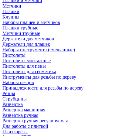
Плашки и метчики
Метчики
Плашки
Клуппы
Наборы плашек и метчиков
Плашки трубные
Метчики трубные
Держатели для метчиков
Держатели для плашек
Наборы инструмента (смешанные)
Пистолеты
Пистолеты монтажные
Пистолеты для пены
Пистолеты для герметика
Инструменты для резьбы по дереву
Наборы резцов
Принадлежности для резьбы по дереву
Резцы
Струбцины
Развертка
Развертка машинная
Развертка ручная
Развертка ручная регулируемая
Для работы с плиткой
Плиткорезы