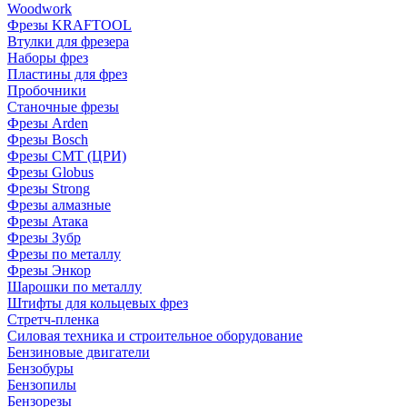
Woodwork
Фрезы KRAFTOOL
Втулки для фрезера
Наборы фрез
Пластины для фрез
Пробочники
Станочные фрезы
Фрезы Arden
Фрезы Bosch
Фрезы CMT (ЦРИ)
Фрезы Globus
Фрезы Strong
Фрезы алмазные
Фрезы Атака
Фрезы Зубр
Фрезы по металлу
Фрезы Энкор
Шарошки по металлу
Штифты для кольцевых фрез
Стретч-пленка
Силовая техника и строительное оборудование
Бензиновые двигатели
Бензобуры
Бензопилы
Бензорезы