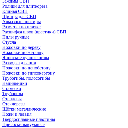
Зажимы СВП
Ролики для плиткореза
Клинья СВП
Щипцы для СВП
Алмазные притиры
Разметка по плитке
Расшифка швов (крестики) СВП
Пилы ручные
Стусла
Ножовки по дереву
Ножовки по металлу
Японские ручные пилы
Разводка для пил
Ножовки по пенобетону
Ножовки по гипсокартону
Трубогибы, полосогибы
Напильники
Стамески
Труборезы
Степлеры
Стеклорезы
Щётки металлические
Ножи и лезвия
Твердосплавные пластины
Присоски вакуумные