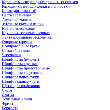
Корончатые сверла для сверлильных станков
Расходники для шлифовки и полировки
Карандаш алмазный
Паста абразивная
Алмазные чашки
Заточные круги и чашки
Круги лепестковые
Круги лепестковые веерные
Лента абразивная бесконечная
Опорные тарелки
Полировальные круги
Сетка абразивная
Черепашки
Шлифлисты (рулоны)
Шлифлисты круглые
Шлифлисты прямоугольные
Шлифлисты треугольные
Шлифовальные губки
Шлифовальные круги
Щетки для шифмашин
Скотч
Смазка
Точильные камни
Фрезы
Борфрезы