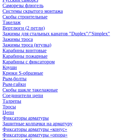
Саморезы флюгель
Системы скрытого монтажа
Скобы строительные
Такелаж
Вертлюги (2 петли)
Зажимы для стальных канатов "Duplex"/"Simplex"
Зажимы троса
Зажимы троса (втулка)
Карабины винтовые
Карабины пожарные
Карабины с фиксатором
Коуши
Крюки S-образные
Рым-болты
Рым-гайки
Скобы шакле такелажные
Соединители цепи
Талрепы
Тросы
Цепи
Фиксаторы арматуры
Защитные колпачки на арматуру
Фиксаторы арматуры «конус»
Фиксаторы арматуры «опора»