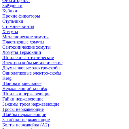
Фиксатор ФС
Звёздочки
Кубики
Прочие фиксаторы
Стульчики
Стяжные винты
Хомуты
Металлические хомуты
Пластиковые хомуты
Сантехнические хомуты
Хомуты Термоклип
Шпильки сантехнические
Электро-скобы металлические
Двухлапковые электро-скобы
Однолапковые электро-скобы
Kreg
Шайбы кровельные
Нержавеющий крепёж
Шпильки нержавеющие
Гайки нержавеющие
Зажимы троса нержавеющие
Тросы нержавеющие
Шайбы нержавеющие
Заклёпки нержавеющие
Болты нержавейка (А2)