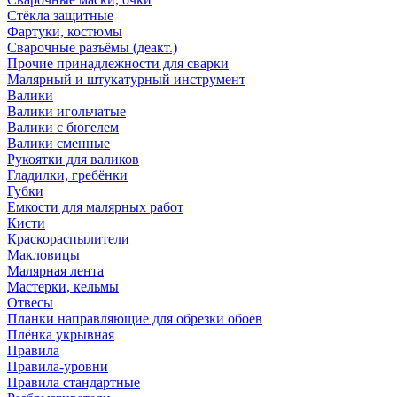
Стёкла защитные
Фартуки, костюмы
Сварочные разъёмы (деакт.)
Прочие принадлежности для сварки
Малярный и штукатурный инструмент
Валики
Валики игольчатые
Валики с бюгелем
Валики сменные
Рукоятки для валиков
Гладилки, гребёнки
Губки
Емкости для малярных работ
Кисти
Краскораспылители
Макловицы
Малярная лента
Мастерки, кельмы
Отвесы
Планки направляющие для обрезки обоев
Плёнка укрывная
Правила
Правила-уровни
Правила стандартные