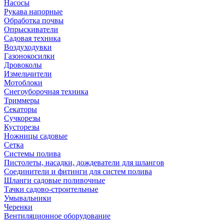
Насосы
Рукава напорные
Обработка почвы
Опрыскиватели
Садовая техника
Воздуходувки
Газонокосилки
Дровоколы
Измельчители
Мотоблоки
Снегоуборочная техника
Триммеры
Секаторы
Сучкорезы
Кусторезы
Ножницы садовые
Сетка
Системы полива
Пистолеты, насадки, дождеватели для шлангов
Соединители и фитинги для систем полива
Шланги садовые поливочные
Тачки садово-строительные
Умывальники
Черенки
Вентиляционное оборудование