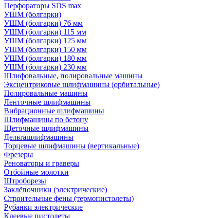
Перфораторы SDS max
УШМ (болгарки)
УШМ (болгарки) 76 мм
УШМ (болгарки) 115 мм
УШМ (болгарки) 125 мм
УШМ (болгарки) 150 мм
УШМ (болгарки) 180 мм
УШМ (болгарки) 230 мм
Шлифовальные, полировальные машины
Эксцентриковые шлифмашины (орбитальные)
Полировальные машины
Ленточные шлифмашины
Вибрационные шлифмашины
Шлифмашины по бетону
Щеточные шлифмашины
Дельташлифмашины
Торцевые шлифмашины (вертикальные)
Фрезеры
Реноваторы и граверы
Отбойные молотки
Штроборезы
Заклёпочники (электрические)
Строительные фены (термопистолеты)
Рубанки электрические
Клеевые пистолеты