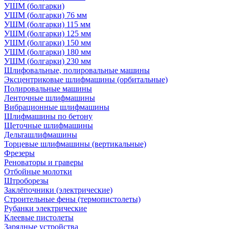
УШМ (болгарки)
УШМ (болгарки) 76 мм
УШМ (болгарки) 115 мм
УШМ (болгарки) 125 мм
УШМ (болгарки) 150 мм
УШМ (болгарки) 180 мм
УШМ (болгарки) 230 мм
Шлифовальные, полировальные машины
Эксцентриковые шлифмашины (орбитальные)
Полировальные машины
Ленточные шлифмашины
Вибрационные шлифмашины
Шлифмашины по бетону
Щеточные шлифмашины
Дельташлифмашины
Торцевые шлифмашины (вертикальные)
Фрезеры
Реноваторы и граверы
Отбойные молотки
Штроборезы
Заклёпочники (электрические)
Строительные фены (термопистолеты)
Рубанки электрические
Клеевые пистолеты
Зарядные устройства