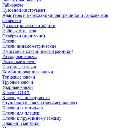
Гайкорезы
Кузовной инструмент
Адаптеры и переходники для трещёток и гайковёртов
Отвёртки
Диэлектрические отвёртки
Наборы отверток
Отвёртки (поштучно)
Ключи
Ключи динамометрические
Имбусовые ключи (шестигранники)
Разводные ключи
Рожковые ключи
Накидные ключи
Комбинированные ключи
Торцевые ключи
Трубные ключи
Ударные ключи
Ключи TORX
Ключи для инструмента
Ступенчатые ключи (для американок)
Ключи для метчиков
Ключи для плашек
Ключи к пружинному зажиму
Плашки и метчики