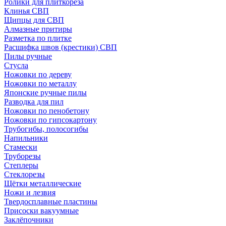
Ролики для плиткореза
Клинья СВП
Щипцы для СВП
Алмазные притиры
Разметка по плитке
Расшифка швов (крестики) СВП
Пилы ручные
Стусла
Ножовки по дереву
Ножовки по металлу
Японские ручные пилы
Разводка для пил
Ножовки по пенобетону
Ножовки по гипсокартону
Трубогибы, полосогибы
Напильники
Стамески
Труборезы
Степлеры
Стеклорезы
Щётки металлические
Ножи и лезвия
Твердосплавные пластины
Присоски вакуумные
Заклёпочники