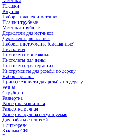
Метчики
Плашки
Клуппы
Наборы плашек и метчиков
Плашки трубные
Метчики трубные
Держатели для метчиков
Держатели для плашек
Наборы инструмента (смешанные)
Пистолеты
Пистолеты монтажные
Пистолеты для пены
Пистолеты для герметика
Инструменты для резьбы по дереву
Наборы резцов
Принадлежности для резьбы по дереву
Резцы
Струбцины
Развертка
Развертка машинная
Развертка ручная
Развертка ручная регулируемая
Для работы с плиткой
Плиткорезы
Зажимы СВП