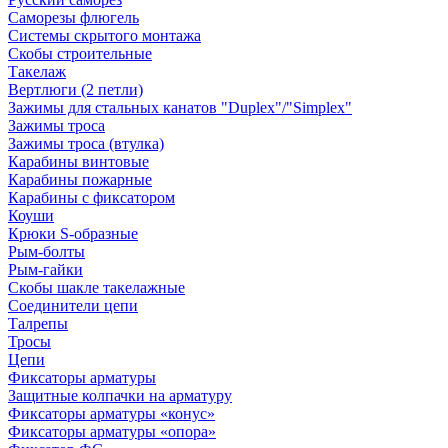
Саморезы флюгель
Системы скрытого монтажа
Скобы строительные
Такелаж
Вертлюги (2 петли)
Зажимы для стальных канатов "Duplex"/"Simplex"
Зажимы троса
Зажимы троса (втулка)
Карабины винтовые
Карабины пожарные
Карабины с фиксатором
Коуши
Крюки S-образные
Рым-болты
Рым-гайки
Скобы шакле такелажные
Соединители цепи
Талрепы
Тросы
Цепи
Фиксаторы арматуры
Защитные колпачки на арматуру
Фиксаторы арматуры «конус»
Фиксаторы арматуры «опора»