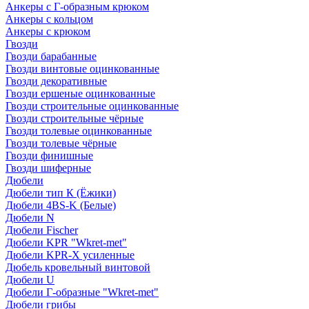
Анкеры с Г-образным крюком
Анкеры с кольцом
Анкеры с крюком
Гвозди
Гвозди барабанные
Гвозди винтовые оцинкованные
Гвозди декоративные
Гвозди ершеные оцинкованные
Гвозди строительные оцинкованные
Гвозди строительные чёрные
Гвозди толевые оцинкованные
Гвозди толевые чёрные
Гвозди финишные
Гвозди шиферные
Дюбели
Дюбели тип К (Ёжики)
Дюбели 4BS-K (Белые)
Дюбели N
Дюбели Fischer
Дюбели KPR "Wkret-met"
Дюбели KPR-Х усиленные
Дюбель кровельный винтовой
Дюбели U
Дюбели Г-образные "Wkret-met"
Дюбели грибы