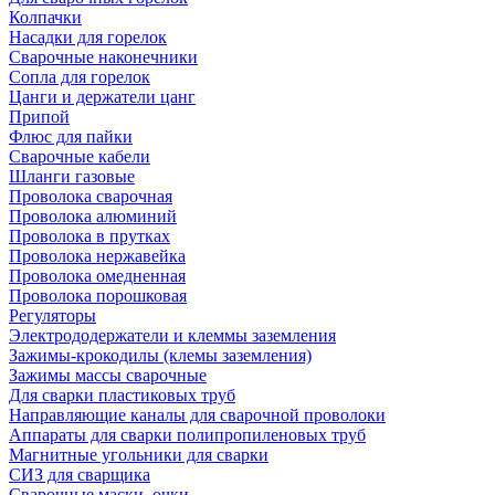
Колпачки
Насадки для горелок
Сварочные наконечники
Сопла для горелок
Цанги и держатели цанг
Припой
Флюс для пайки
Сварочные кабели
Шланги газовые
Проволока сварочная
Проволока алюминий
Проволока в прутках
Проволока нержавейка
Проволока омедненная
Проволока порошковая
Регуляторы
Электрододержатели и клеммы заземления
Зажимы-крокодилы (клемы заземления)
Зажимы массы сварочные
Для сварки пластиковых труб
Направляющие каналы для сварочной проволоки
Аппараты для сварки полипропиленовых труб
Магнитные угольники для сварки
СИЗ для сварщика
Сварочные маски, очки