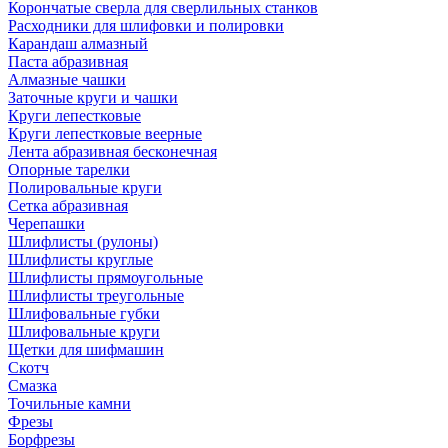
Корончатые сверла для сверлильных станков
Расходники для шлифовки и полировки
Карандаш алмазный
Паста абразивная
Алмазные чашки
Заточные круги и чашки
Круги лепестковые
Круги лепестковые веерные
Лента абразивная бесконечная
Опорные тарелки
Полировальные круги
Сетка абразивная
Черепашки
Шлифлисты (рулоны)
Шлифлисты круглые
Шлифлисты прямоугольные
Шлифлисты треугольные
Шлифовальные губки
Шлифовальные круги
Щетки для шифмашин
Скотч
Смазка
Точильные камни
Фрезы
Борфрезы