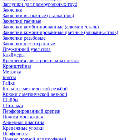
Заглушки для прямоугольных труб
Заклепки
Заклепки вытяжные (сталь/сталь)
Заклепки гаечные
Заклепки комбинированные (алюмин./сталь)
Заклепки комбинированные цветные (алюмин./сталь)
Заклепки резьбовые
Заклепки шестигранные
Пружинный узел сила
Кляймеры
Крепления для строительных лесов
Кронштейны
Метрика
Болты
Гайки
Кольцо с метрической резьбой
Крюки с метрической резьбой
Шайбы
Шпильки
Перфорированный крепеж
Полоса монтажная
Анкерная пластина
Крепёжные уголки
Перфолента
Подвес прямой для профилей