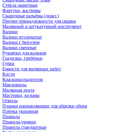
Стёкла защитные
Фартуки, костюмы
Сварочные разъёмы (деакт.)
Прочие принадлежности для сварки
Малярный и штукатурный инструмент
Валики
Валики игольчатые
Валики с бюгелем
Валики сменные
Рукоятки для валиков
Гладилки, гребёнки
Губки
Емкости для малярных работ
Кисти
Краскораспылители
Макловицы
Малярная лента
Мастерки, кельмы
Отвесы
Планки направляющие для обрезки обоев
Плёнка укрывная
Правила
Правила-уровни
Правила стандартные