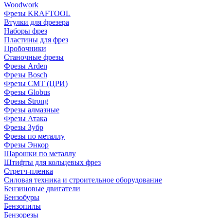
Woodwork
Фрезы KRAFTOOL
Втулки для фрезера
Наборы фрез
Пластины для фрез
Пробочники
Станочные фрезы
Фрезы Arden
Фрезы Bosch
Фрезы CMT (ЦРИ)
Фрезы Globus
Фрезы Strong
Фрезы алмазные
Фрезы Атака
Фрезы Зубр
Фрезы по металлу
Фрезы Энкор
Шарошки по металлу
Штифты для кольцевых фрез
Стретч-пленка
Силовая техника и строительное оборудование
Бензиновые двигатели
Бензобуры
Бензопилы
Бензорезы