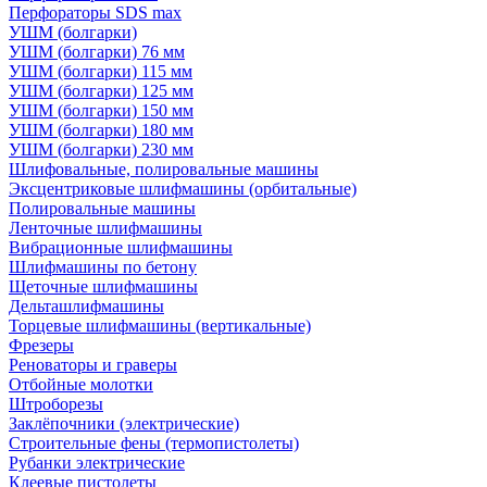
Перфораторы SDS max
УШМ (болгарки)
УШМ (болгарки) 76 мм
УШМ (болгарки) 115 мм
УШМ (болгарки) 125 мм
УШМ (болгарки) 150 мм
УШМ (болгарки) 180 мм
УШМ (болгарки) 230 мм
Шлифовальные, полировальные машины
Эксцентриковые шлифмашины (орбитальные)
Полировальные машины
Ленточные шлифмашины
Вибрационные шлифмашины
Шлифмашины по бетону
Щеточные шлифмашины
Дельташлифмашины
Торцевые шлифмашины (вертикальные)
Фрезеры
Реноваторы и граверы
Отбойные молотки
Штроборезы
Заклёпочники (электрические)
Строительные фены (термопистолеты)
Рубанки электрические
Клеевые пистолеты