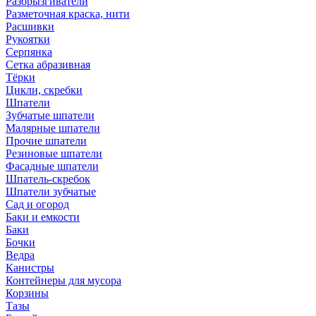
Разбрызгиватели
Разметочная краска, нити
Расшивки
Рукоятки
Серпянка
Сетка абразивная
Тёрки
Цикли, скребки
Шпатели
Зубчатые шпатели
Малярные шпатели
Прочие шпатели
Резиновые шпатели
Фасадные шпатели
Шпатель-скребок
Шпатели зубчатые
Сад и огород
Баки и емкости
Баки
Бочки
Ведра
Канистры
Контейнеры для мусора
Корзины
Тазы