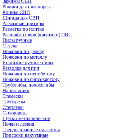
Зажимы СВП
Ролики для плиткореза
Клинья СВП
Щипцы для СВП
Алмазные притиры
Разметка по плитке
Расшифка швов (крестики) СВП
Пилы ручные
Стусла
Ножовки по дереву
Ножовки по металлу
Японские ручные пилы
Разводка для пил
Ножовки по пенобетону
Ножовки по гипсокартону
Трубогибы, полосогибы
Напильники
Стамески
Труборезы
Степлеры
Стеклорезы
Щётки металлические
Ножи и лезвия
Твердосплавные пластины
Присоски вакуумные