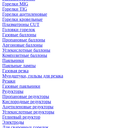
Горелки MIG
Горелки TIG
Горелки ацетиленовые
Горелки кровельные
Плазматроны CUT
Головки горелок
Газовые баллоны
Пропановые баллоны
Аргоновые баллоны
Углекислотные баллоны
Композитные баллоны
Паяльники
Паяльные лампы
Газовая резка
Мундштуки, гильзы для резака
Резаки
Газовые паяльники
Редукторы
Пропановые редукторы
Кислородные редукторы
Ацетиленовые редукторы
Углекислотные редукторы
Гелиевый редуктор
Электроды
Для сварочных горелок