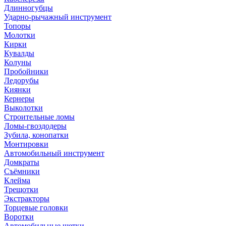
Длинногубцы
Ударно-рычажный инструмент
Топоры
Молотки
Кирки
Кувалды
Колуны
Пробойники
Ледорубы
Киянки
Кернеры
Выколотки
Строительные ломы
Ломы-гвоздодеры
Зубила, конопатки
Монтировки
Автомобильный инструмент
Домкраты
Съёмники
Клейма
Трещотки
Экстракторы
Торцевые головки
Воротки
Автомобильные щетки