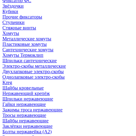
Фиксатор ФС
Звёздочки
Кубики
Прочие фиксаторы
Стульчики
Стяжные винты
Хомуты
Металлические хомуты
Пластиковые хомуты
Сантехнические хомуты
Хомуты Термоклип
Шпильки сантехнические
Электро-скобы металлические
Двухлапковые электро-скобы
Однолапковые электро-скобы
Kreg
Шайбы кровельные
Нержавеющий крепёж
Шпильки нержавеющие
Гайки нержавеющие
Зажимы троса нержавеющие
Тросы нержавеющие
Шайбы нержавеющие
Заклёпки нержавеющие
Болты нержавейка (А2)