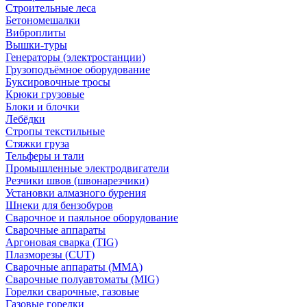
Строительные леса
Бетономешалки
Виброплиты
Вышки-туры
Генераторы (электростанции)
Грузоподъёмное оборудование
Буксировочные тросы
Крюки грузовые
Блоки и блочки
Лебёдки
Стропы текстильные
Стяжки груза
Тельферы и тали
Промышленные электродвигатели
Резчики швов (швонарезчики)
Установки алмазного бурения
Шнеки для бензобуров
Сварочное и паяльное оборудование
Сварочные аппараты
Аргоновая сварка (TIG)
Плазморезы (CUT)
Сварочные аппараты (MMA)
Сварочные полуавтоматы (MIG)
Горелки сварочные, газовые
Газовые горелки