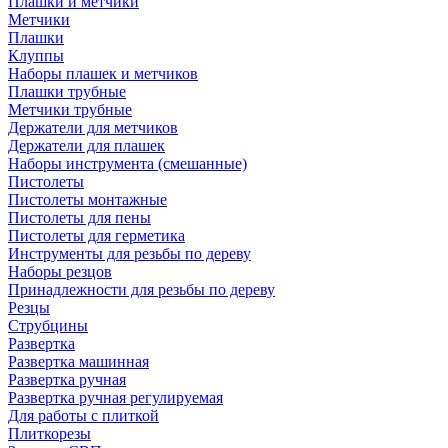
Плашки и метчики
Метчики
Плашки
Клуппы
Наборы плашек и метчиков
Плашки трубные
Метчики трубные
Держатели для метчиков
Держатели для плашек
Наборы инструмента (смешанные)
Пистолеты
Пистолеты монтажные
Пистолеты для пены
Пистолеты для герметика
Инструменты для резьбы по дереву
Наборы резцов
Принадлежности для резьбы по дереву
Резцы
Струбцины
Развертка
Развертка машинная
Развертка ручная
Развертка ручная регулируемая
Для работы с плиткой
Плиткорезы