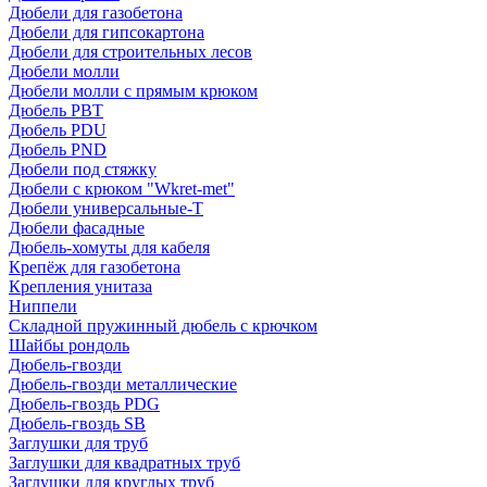
Дюбели для газобетона
Дюбели для гипсокартона
Дюбели для строительных лесов
Дюбели молли
Дюбели молли с прямым крюком
Дюбель PBT
Дюбель PDU
Дюбель PND
Дюбели под стяжку
Дюбели с крюком "Wkret-met"
Дюбели универсальные-Т
Дюбели фасадные
Дюбель-хомуты для кабеля
Крепёж для газобетона
Крепления унитаза
Ниппели
Складной пружинный дюбель с крючком
Шайбы рондоль
Дюбель-гвозди
Дюбель-гвозди металлические
Дюбель-гвоздь PDG
Дюбель-гвоздь SB
Заглушки для труб
Заглушки для квадратных труб
Заглушки для круглых труб