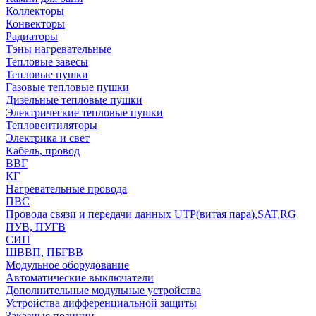
Коллекторы
Конвекторы
Радиаторы
Тэны нагревательные
Тепловые завесы
Тепловые пушки
Газовые тепловые пушки
Дизельные тепловые пушки
Электрические тепловые пушки
Тепловентиляторы
Электрика и свет
Кабель, провод
ВВГ
КГ
Нагревательные провода
ПВС
Провода связи и передачи данных UTP(витая пара),SAT,RG
ПУВ, ПУГВ
СИП
ШВВП, ПБГВВ
Модульное оборудование
Автоматические выключатели
Дополнительные модульные устройства
Устройства дифференциальной защиты
Заказные позиции