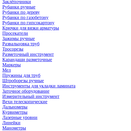
Заклёпочники
Рубанки ручные
Рубанки по дереву
Рубанки по газобетону
Рубанки по гипсокартону
Крючки для вязки арматуры
Просекатели
Зажимы ручные
Развальцовка труб
Тросорезы
Разметочный инструмент
Карандаши разметочные
Маркеры
Мел
Пружины для труб
Штроборезы ручные
Инструменты для укладки ламината
Заточное оборудование
Измерительный инструмент
Вехи телескопические
Дальномеры
Курвиметры
Лазерные уровни
Линейки
Манометры