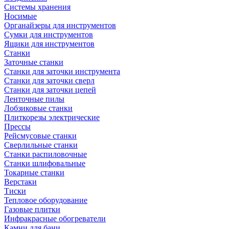
Системы хранения
Носимые
Органайзеры для инструментов
Сумки для инструментов
Ящики для инструментов
Станки
Заточные станки
Станки для заточки инструмента
Станки для заточки сверл
Станки для заточки цепей
Ленточные пилы
Лобзиковые станки
Плиткорезы электрические
Прессы
Рейсмусовые станки
Сверлильные станки
Станки распиловочные
Станки шлифовальные
Токарные станки
Верстаки
Тиски
Тепловое оборудование
Газовые плитки
Инфракрасные обогреватели
Камни для бани