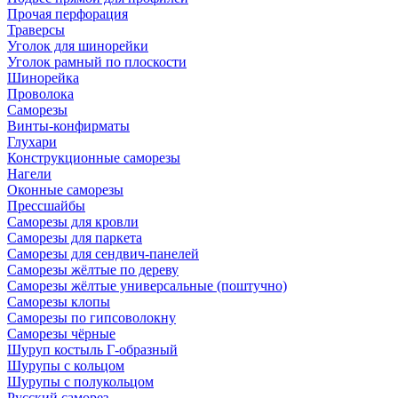
Прочая перфорация
Траверсы
Уголок для шинорейки
Уголок рамный по плоскости
Шинорейка
Проволока
Саморезы
Винты-конфирматы
Глухари
Конструкционные саморезы
Нагели
Оконные саморезы
Прессшайбы
Саморезы для кровли
Саморезы для паркета
Саморезы для сендвич-панелей
Саморезы жёлтые по дереву
Саморезы жёлтые универсальные (поштучно)
Саморезы клопы
Саморезы по гипсоволокну
Саморезы чёрные
Шуруп костыль Г-образный
Шурупы с кольцом
Шурупы с полукольцом
Русский саморез