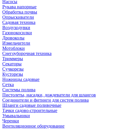
Насосы
Рукава напорные
Обработка почвы
Опрыскиватели
Садовая техника
Воздуходувки
Газонокосилки
Дровоколы
Измельчители
Мотоблоки
Снегоуборочная техника
Триммеры
Секаторы
Сучкорезы
Кусторезы
Ножницы садовые
Сетка
Системы полива
Пистолеты, насадки, дождеватели для шлангов
Соединители и фитинги для систем полива
Шланги садовые поливочные
Тачки садово-строительные
Умывальники
Черенки
Вентиляционное оборудование