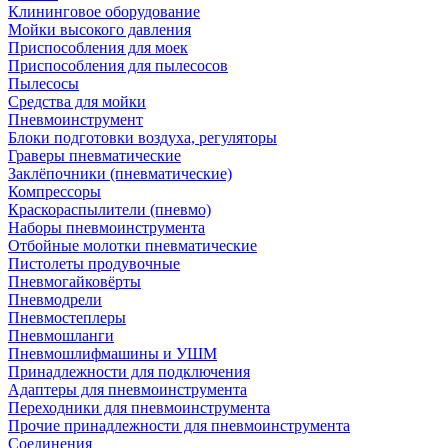
Клининговое оборудование
Мойки высокого давления
Приспособления для моек
Приспособления для пылесосов
Пылесосы
Средства для мойки
Пневмоинструмент
Блоки подготовки воздуха, регуляторы
Граверы пневматические
Заклёпочники (пневматические)
Компрессоры
Краскораспылители (пневмо)
Наборы пневмоинструмента
Отбойные молотки пневматические
Пистолеты продувочные
Пневмогайковёрты
Пневмодрели
Пневмостеплеры
Пневмошланги
Пневмошлифмашины и УШМ
Принадлежности для подключения
Адаптеры для пневмоинструмента
Переходники для пневмоинструмента
Прочие принадлежности для пневмоинструмента
Соединения