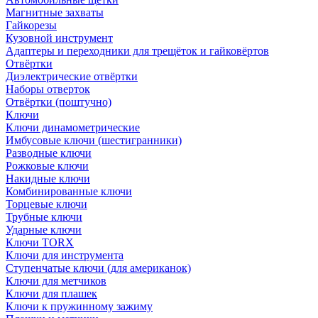
Магнитные захваты
Гайкорезы
Кузовной инструмент
Адаптеры и переходники для трещёток и гайковёртов
Отвёртки
Диэлектрические отвёртки
Наборы отверток
Отвёртки (поштучно)
Ключи
Ключи динамометрические
Имбусовые ключи (шестигранники)
Разводные ключи
Рожковые ключи
Накидные ключи
Комбинированные ключи
Торцевые ключи
Трубные ключи
Ударные ключи
Ключи TORX
Ключи для инструмента
Ступенчатые ключи (для американок)
Ключи для метчиков
Ключи для плашек
Ключи к пружинному зажиму