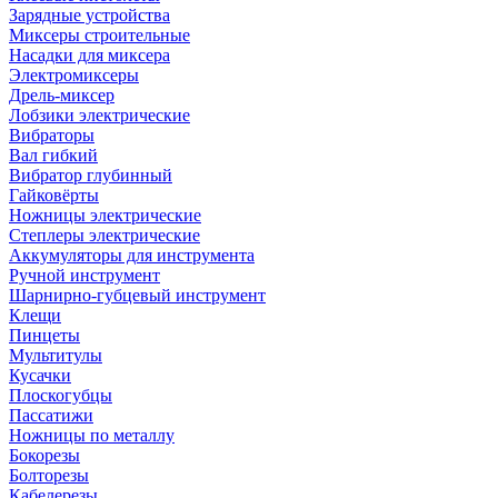
Зарядные устройства
Миксеры строительные
Насадки для миксера
Электромиксеры
Дрель-миксер
Лобзики электрические
Вибраторы
Вал гибкий
Вибратор глубинный
Гайковёрты
Ножницы электрические
Степлеры электрические
Аккумуляторы для инструмента
Ручной инструмент
Шарнирно-губцевый инструмент
Клещи
Пинцеты
Мультитулы
Кусачки
Плоскогубцы
Пассатижи
Ножницы по металлу
Бокорезы
Болторезы
Кабелерезы