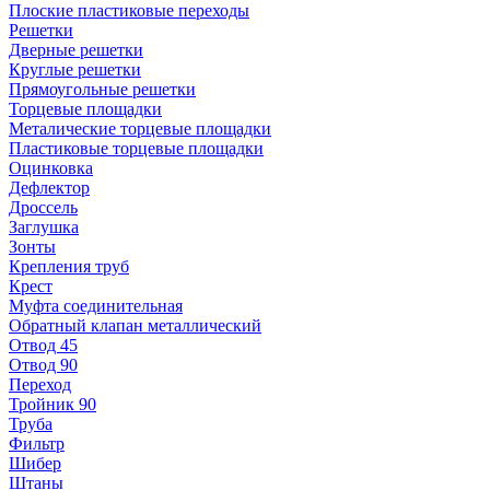
Плоские пластиковые переходы
Решетки
Дверные решетки
Круглые решетки
Прямоугольные решетки
Торцевые площадки
Металические торцевые площадки
Пластиковые торцевые площадки
Оцинковка
Дефлектор
Дроссель
Заглушка
Зонты
Крепления труб
Крест
Муфта соединительная
Обратный клапан металлический
Отвод 45
Отвод 90
Переход
Тройник 90
Труба
Фильтр
Шибер
Штаны