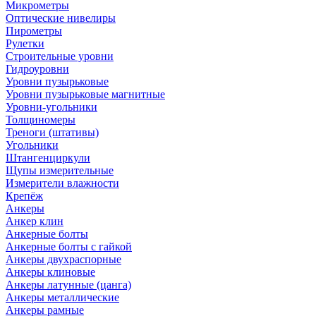
Микрометры
Оптические нивелиры
Пирометры
Рулетки
Строительные уровни
Гидроуровни
Уровни пузырьковые
Уровни пузырьковые магнитные
Уровни-угольники
Толщиномеры
Треноги (штативы)
Угольники
Штангенциркули
Щупы измерительные
Измерители влажности
Крепёж
Анкеры
Анкер клин
Анкерные болты
Анкерные болты с гайкой
Анкеры двухраспорные
Анкеры клиновые
Анкеры латунные (цанга)
Анкеры металлические
Анкеры рамные