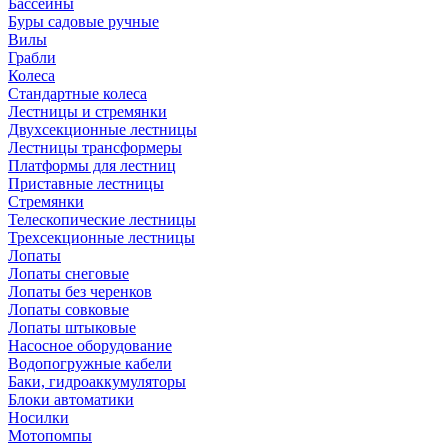
Бассейны
Буры садовые ручные
Вилы
Грабли
Колеса
Стандартные колеса
Лестницы и стремянки
Двухсекционные лестницы
Лестницы трансформеры
Платформы для лестниц
Приставные лестницы
Стремянки
Телескопические лестницы
Трехсекционные лестницы
Лопаты
Лопаты снеговые
Лопаты без черенков
Лопаты совковые
Лопаты штыковые
Насосное оборудование
Водопогружные кабели
Баки, гидроаккумуляторы
Блоки автоматики
Носилки
Мотопомпы