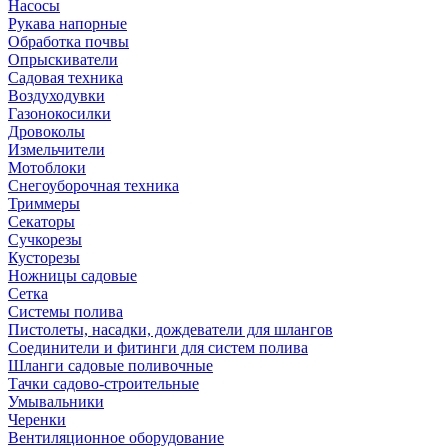
Насосы
Рукава напорные
Обработка почвы
Опрыскиватели
Садовая техника
Воздуходувки
Газонокосилки
Дровоколы
Измельчители
Мотоблоки
Снегоуборочная техника
Триммеры
Секаторы
Сучкорезы
Кусторезы
Ножницы садовые
Сетка
Системы полива
Пистолеты, насадки, дождеватели для шлангов
Соединители и фитинги для систем полива
Шланги садовые поливочные
Тачки садово-строительные
Умывальники
Черенки
Вентиляционное оборудование