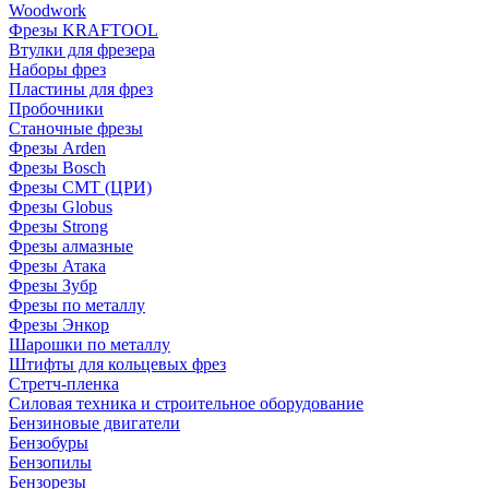
Woodwork
Фрезы KRAFTOOL
Втулки для фрезера
Наборы фрез
Пластины для фрез
Пробочники
Станочные фрезы
Фрезы Arden
Фрезы Bosch
Фрезы CMT (ЦРИ)
Фрезы Globus
Фрезы Strong
Фрезы алмазные
Фрезы Атака
Фрезы Зубр
Фрезы по металлу
Фрезы Энкор
Шарошки по металлу
Штифты для кольцевых фрез
Стретч-пленка
Силовая техника и строительное оборудование
Бензиновые двигатели
Бензобуры
Бензопилы
Бензорезы