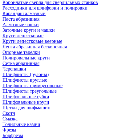
Корончатые сверла для сверлильных станков
Расходники для шлифовки и полировки
Карандаш алмазный
Паста абразивная
Алмазные чашки
Заточные круги и чашки
Круги лепестковые
Круги лепестковые веерные
Лента абразивная бесконечная
Опорные тарелки
Полировальные круги
Сетка абразивная
Черепашки
Шлифлисты (рулоны)
Шлифлисты круглые
Шлифлисты прямоугольные
Шлифлисты треугольные
Шлифовальные губки
Шлифовальные круги
Щетки для шифмашин
Скотч
Смазка
Точильные камни
Фрезы
Борфрезы