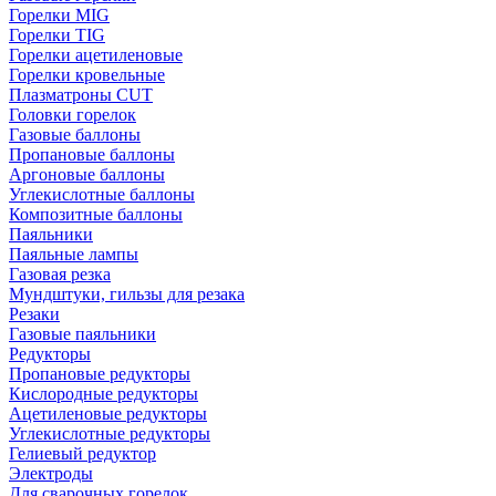
Горелки MIG
Горелки TIG
Горелки ацетиленовые
Горелки кровельные
Плазматроны CUT
Головки горелок
Газовые баллоны
Пропановые баллоны
Аргоновые баллоны
Углекислотные баллоны
Композитные баллоны
Паяльники
Паяльные лампы
Газовая резка
Мундштуки, гильзы для резака
Резаки
Газовые паяльники
Редукторы
Пропановые редукторы
Кислородные редукторы
Ацетиленовые редукторы
Углекислотные редукторы
Гелиевый редуктор
Электроды
Для сварочных горелок