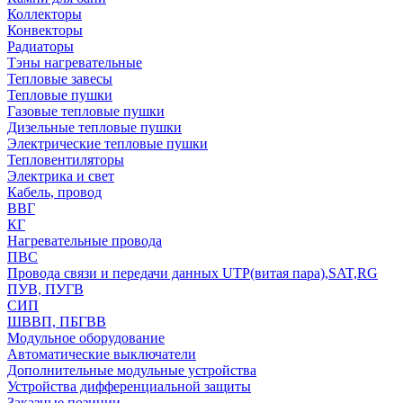
Коллекторы
Конвекторы
Радиаторы
Тэны нагревательные
Тепловые завесы
Тепловые пушки
Газовые тепловые пушки
Дизельные тепловые пушки
Электрические тепловые пушки
Тепловентиляторы
Электрика и свет
Кабель, провод
ВВГ
КГ
Нагревательные провода
ПВС
Провода связи и передачи данных UTP(витая пара),SAT,RG
ПУВ, ПУГВ
СИП
ШВВП, ПБГВВ
Модульное оборудование
Автоматические выключатели
Дополнительные модульные устройства
Устройства дифференциальной защиты
Заказные позиции