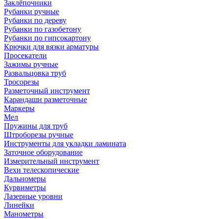
Заклёпочники
Рубанки ручные
Рубанки по дереву
Рубанки по газобетону
Рубанки по гипсокартону
Крючки для вязки арматуры
Просекатели
Зажимы ручные
Развальцовка труб
Тросорезы
Разметочный инструмент
Карандаши разметочные
Маркеры
Мел
Пружины для труб
Штроборезы ручные
Инструменты для укладки ламината
Заточное оборудование
Измерительный инструмент
Вехи телескопические
Дальномеры
Курвиметры
Лазерные уровни
Линейки
Манометры