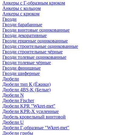
Анкеры с Г-образным крюком
Анкеры с кольцом
Анкеры с крюком
Гвозди
Гвозди барабанные
Гвозди винтовые оцинкованные
Гвозди декоративные
Гвозди ершеные оцинкованные
Гвозди строительные оцинкованные
Гвозди строительные чёрные
Гвозди толевые оцинкованные
Гвозди толевые чёрные
Гвозди финишные
Гвозди шиферные
Дюбели
Дюбели тип К (Ёжики)
Дюбели 4BS-K (Белые)
Дюбели N
Дюбели Fischer
Дюбели KPR "Wkret-met"
Дюбели KPR-Х усиленные
Дюбель кровельный винтовой
Дюбели U
Дюбели Г-образные "Wkret-met"
Дюбели грибы