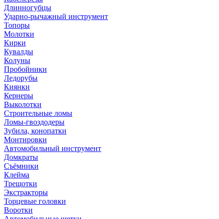
Длинногубцы
Ударно-рычажный инструмент
Топоры
Молотки
Кирки
Кувалды
Колуны
Пробойники
Ледорубы
Киянки
Кернеры
Выколотки
Строительные ломы
Ломы-гвоздодеры
Зубила, конопатки
Монтировки
Автомобильный инструмент
Домкраты
Съёмники
Клейма
Трещотки
Экстракторы
Торцевые головки
Воротки
Автомобильные щетки