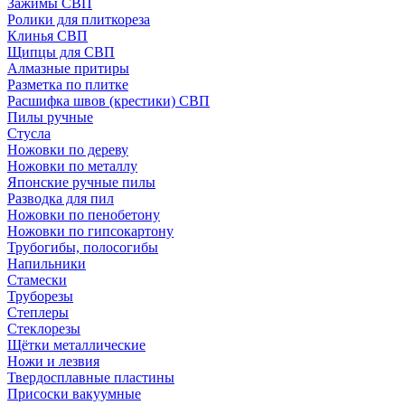
Зажимы СВП
Ролики для плиткореза
Клинья СВП
Щипцы для СВП
Алмазные притиры
Разметка по плитке
Расшифка швов (крестики) СВП
Пилы ручные
Стусла
Ножовки по дереву
Ножовки по металлу
Японские ручные пилы
Разводка для пил
Ножовки по пенобетону
Ножовки по гипсокартону
Трубогибы, полосогибы
Напильники
Стамески
Труборезы
Степлеры
Стеклорезы
Щётки металлические
Ножи и лезвия
Твердосплавные пластины
Присоски вакуумные