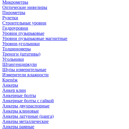
Микрометры
Оптические нивелиры
Пирометры
Рулетки
Строительные уровни
Гидроуровни
Уровни пузырьковые
Уровни пузырьковые магнитные
Уровни-угольники
Толщиномеры
Треноги (штативы)
Угольники
Штангенциркули
Щупы измерительные
Измерители влажности
Крепёж
Анкеры
Анкер клин
Анкерные болты
Анкерные болты с гайкой
Анкеры двухраспорные
Анкеры клиновые
Анкеры латунные (цанга)
Анкеры металлические
Анкеры рамные