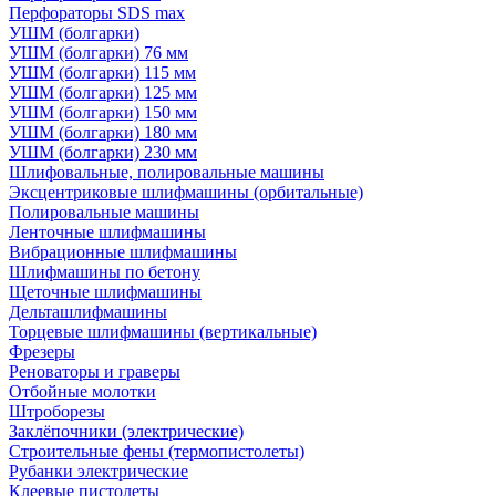
Перфораторы SDS max
УШМ (болгарки)
УШМ (болгарки) 76 мм
УШМ (болгарки) 115 мм
УШМ (болгарки) 125 мм
УШМ (болгарки) 150 мм
УШМ (болгарки) 180 мм
УШМ (болгарки) 230 мм
Шлифовальные, полировальные машины
Эксцентриковые шлифмашины (орбитальные)
Полировальные машины
Ленточные шлифмашины
Вибрационные шлифмашины
Шлифмашины по бетону
Щеточные шлифмашины
Дельташлифмашины
Торцевые шлифмашины (вертикальные)
Фрезеры
Реноваторы и граверы
Отбойные молотки
Штроборезы
Заклёпочники (электрические)
Строительные фены (термопистолеты)
Рубанки электрические
Клеевые пистолеты