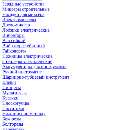
Зарядные устройства
Миксеры строительные
Насадки для миксера
Электромиксеры
Дрель-миксер
Лобзики электрические
Вибраторы
Вал гибкий
Вибратор глубинный
Гайковёрты
Ножницы электрические
Степлеры электрические
Аккумуляторы для инструмента
Ручной инструмент
Шарнирно-губцевый инструмент
Клещи
Пинцеты
Мультитулы
Кусачки
Плоскогубцы
Пассатижи
Ножницы по металлу
Бокорезы
Болторезы
Кабелерезы