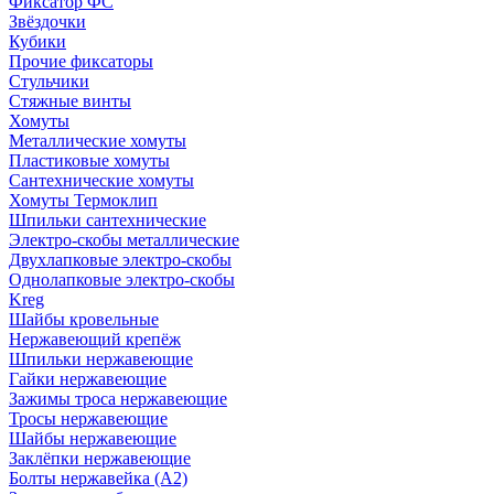
Фиксатор ФС
Звёздочки
Кубики
Прочие фиксаторы
Стульчики
Стяжные винты
Хомуты
Металлические хомуты
Пластиковые хомуты
Сантехнические хомуты
Хомуты Термоклип
Шпильки сантехнические
Электро-скобы металлические
Двухлапковые электро-скобы
Однолапковые электро-скобы
Kreg
Шайбы кровельные
Нержавеющий крепёж
Шпильки нержавеющие
Гайки нержавеющие
Зажимы троса нержавеющие
Тросы нержавеющие
Шайбы нержавеющие
Заклёпки нержавеющие
Болты нержавейка (А2)