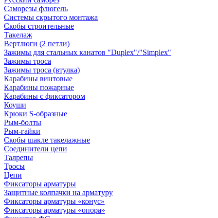
Саморезы флюгель
Системы скрытого монтажа
Скобы строительные
Такелаж
Вертлюги (2 петли)
Зажимы для стальных канатов "Duplex"/"Simplex"
Зажимы троса
Зажимы троса (втулка)
Карабины винтовые
Карабины пожарные
Карабины с фиксатором
Коуши
Крюки S-образные
Рым-болты
Рым-гайки
Скобы шакле такелажные
Соединители цепи
Талрепы
Тросы
Цепи
Фиксаторы арматуры
Защитные колпачки на арматуру
Фиксаторы арматуры «конус»
Фиксаторы арматуры «опора»