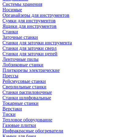
Системы хранения
Носимые
Органайзеры для инструментов
Сумки для инструментов
Ящики для инструментов
Станки
Заточные станки
Станки для заточки инструмента
Станки для заточки сверл
Станки для заточки цепей
Ленточные пилы
Лобзиковые станки
Плиткорезы электрические
Прессы
Рейсмусовые станки
Сверлильные станки
Станки распиловочные
Станки шлифовальные
Токарные станки
Верстаки
Тиски
Тепловое оборудование
Газовые плитки
Инфракрасные обогреватели
Камни для бани