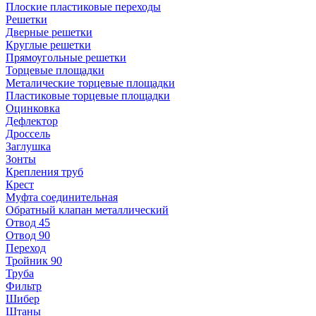
Плоские пластиковые переходы
Решетки
Дверные решетки
Круглые решетки
Прямоугольные решетки
Торцевые площадки
Металические торцевые площадки
Пластиковые торцевые площадки
Оцинковка
Дефлектор
Дроссель
Заглушка
Зонты
Крепления труб
Крест
Муфта соединительная
Обратный клапан металлический
Отвод 45
Отвод 90
Переход
Тройник 90
Труба
Фильтр
Шибер
Штаны