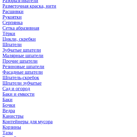
Разбрызгиватели
Разметочная краска, нити
Расшивки
Рукоятки
Серпянка
Сетка абразивная
Тёрки
Цикли, скребки
Шпатели
Зубчатые шпатели
Малярные шпатели
Прочие шпатели
Резиновые шпатели
Фасадные шпатели
Шпатель-скребок
Шпатели зубчатые
Сад и огород
Баки и емкости
Баки
Бочки
Ведра
Канистры
Контейнеры для мусора
Корзины
Тазы