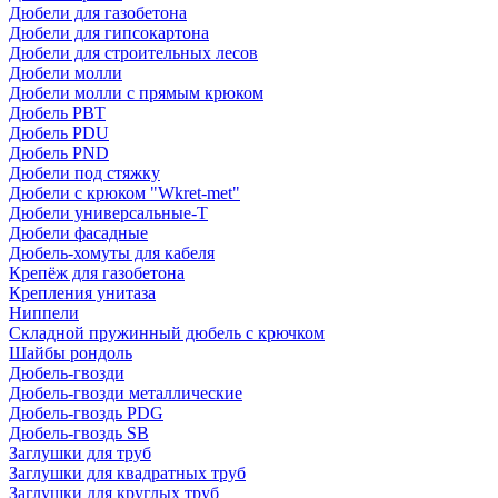
Дюбели для газобетона
Дюбели для гипсокартона
Дюбели для строительных лесов
Дюбели молли
Дюбели молли с прямым крюком
Дюбель PBT
Дюбель PDU
Дюбель PND
Дюбели под стяжку
Дюбели с крюком "Wkret-met"
Дюбели универсальные-Т
Дюбели фасадные
Дюбель-хомуты для кабеля
Крепёж для газобетона
Крепления унитаза
Ниппели
Складной пружинный дюбель с крючком
Шайбы рондоль
Дюбель-гвозди
Дюбель-гвозди металлические
Дюбель-гвоздь PDG
Дюбель-гвоздь SB
Заглушки для труб
Заглушки для квадратных труб
Заглушки для круглых труб