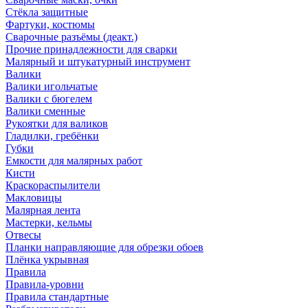
Стёкла защитные
Фартуки, костюмы
Сварочные разъёмы (деакт.)
Прочие принадлежности для сварки
Малярный и штукатурный инструмент
Валики
Валики игольчатые
Валики с бюгелем
Валики сменные
Рукоятки для валиков
Гладилки, гребёнки
Губки
Емкости для малярных работ
Кисти
Краскораспылители
Макловицы
Малярная лента
Мастерки, кельмы
Отвесы
Планки направляющие для обрезки обоев
Плёнка укрывная
Правила
Правила-уровни
Правила стандартные