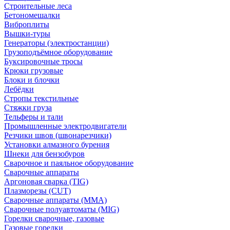
Строительные леса
Бетономешалки
Виброплиты
Вышки-туры
Генераторы (электростанции)
Грузоподъёмное оборудование
Буксировочные тросы
Крюки грузовые
Блоки и блочки
Лебёдки
Стропы текстильные
Стяжки груза
Тельферы и тали
Промышленные электродвигатели
Резчики швов (швонарезчики)
Установки алмазного бурения
Шнеки для бензобуров
Сварочное и паяльное оборудование
Сварочные аппараты
Аргоновая сварка (TIG)
Плазморезы (CUT)
Сварочные аппараты (MMA)
Сварочные полуавтоматы (MIG)
Горелки сварочные, газовые
Газовые горелки