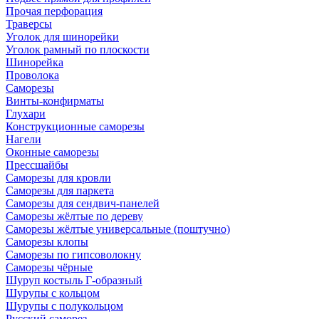
Прочая перфорация
Траверсы
Уголок для шинорейки
Уголок рамный по плоскости
Шинорейка
Проволока
Саморезы
Винты-конфирматы
Глухари
Конструкционные саморезы
Нагели
Оконные саморезы
Прессшайбы
Саморезы для кровли
Саморезы для паркета
Саморезы для сендвич-панелей
Саморезы жёлтые по дереву
Саморезы жёлтые универсальные (поштучно)
Саморезы клопы
Саморезы по гипсоволокну
Саморезы чёрные
Шуруп костыль Г-образный
Шурупы с кольцом
Шурупы с полукольцом
Русский саморез