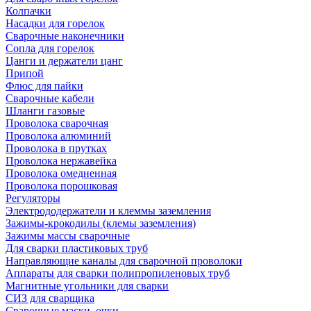
Колпачки
Насадки для горелок
Сварочные наконечники
Сопла для горелок
Цанги и держатели цанг
Припой
Флюс для пайки
Сварочные кабели
Шланги газовые
Проволока сварочная
Проволока алюминий
Проволока в прутках
Проволока нержавейка
Проволока омедненная
Проволока порошковая
Регуляторы
Электрододержатели и клеммы заземления
Зажимы-крокодилы (клемы заземления)
Зажимы массы сварочные
Для сварки пластиковых труб
Направляющие каналы для сварочной проволоки
Аппараты для сварки полипропиленовых труб
Магнитные угольники для сварки
СИЗ для сварщика
Сварочные маски, очки