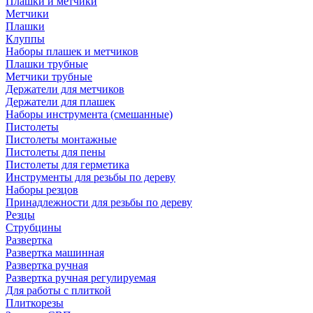
Плашки и метчики
Метчики
Плашки
Клуппы
Наборы плашек и метчиков
Плашки трубные
Метчики трубные
Держатели для метчиков
Держатели для плашек
Наборы инструмента (смешанные)
Пистолеты
Пистолеты монтажные
Пистолеты для пены
Пистолеты для герметика
Инструменты для резьбы по дереву
Наборы резцов
Принадлежности для резьбы по дереву
Резцы
Струбцины
Развертка
Развертка машинная
Развертка ручная
Развертка ручная регулируемая
Для работы с плиткой
Плиткорезы