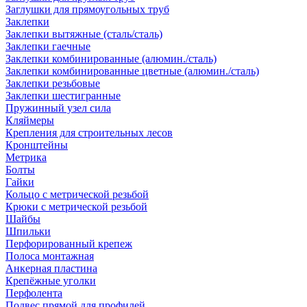
Заглушки для прямоугольных труб
Заклепки
Заклепки вытяжные (сталь/сталь)
Заклепки гаечные
Заклепки комбинированные (алюмин./сталь)
Заклепки комбинированные цветные (алюмин./сталь)
Заклепки резьбовые
Заклепки шестигранные
Пружинный узел сила
Кляймеры
Крепления для строительных лесов
Кронштейны
Метрика
Болты
Гайки
Кольцо с метрической резьбой
Крюки с метрической резьбой
Шайбы
Шпильки
Перфорированный крепеж
Полоса монтажная
Анкерная пластина
Крепёжные уголки
Перфолента
Подвес прямой для профилей