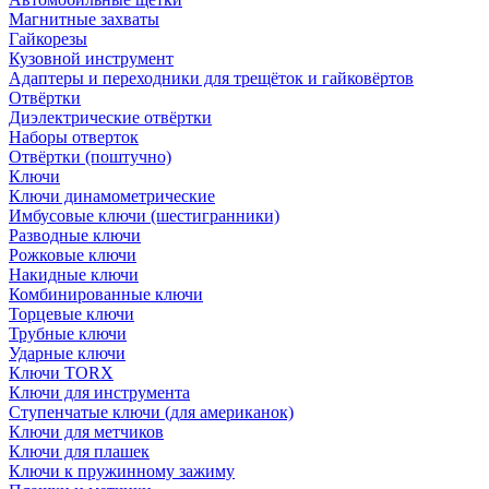
Магнитные захваты
Гайкорезы
Кузовной инструмент
Адаптеры и переходники для трещёток и гайковёртов
Отвёртки
Диэлектрические отвёртки
Наборы отверток
Отвёртки (поштучно)
Ключи
Ключи динамометрические
Имбусовые ключи (шестигранники)
Разводные ключи
Рожковые ключи
Накидные ключи
Комбинированные ключи
Торцевые ключи
Трубные ключи
Ударные ключи
Ключи TORX
Ключи для инструмента
Ступенчатые ключи (для американок)
Ключи для метчиков
Ключи для плашек
Ключи к пружинному зажиму