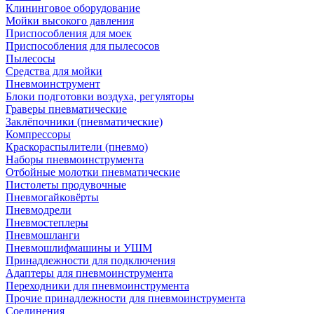
Клининговое оборудование
Мойки высокого давления
Приспособления для моек
Приспособления для пылесосов
Пылесосы
Средства для мойки
Пневмоинструмент
Блоки подготовки воздуха, регуляторы
Граверы пневматические
Заклёпочники (пневматические)
Компрессоры
Краскораспылители (пневмо)
Наборы пневмоинструмента
Отбойные молотки пневматические
Пистолеты продувочные
Пневмогайковёрты
Пневмодрели
Пневмостеплеры
Пневмошланги
Пневмошлифмашины и УШМ
Принадлежности для подключения
Адаптеры для пневмоинструмента
Переходники для пневмоинструмента
Прочие принадлежности для пневмоинструмента
Соединения